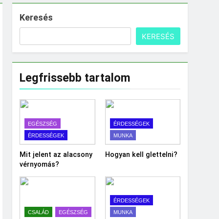
Keresés
KERESÉS
Legfrissebb tartalom
EGÉSZSÉG
ÉRDESSÉGEK
ÉRDESSÉGEK
MUNKA
Mit jelent az alacsony
Hogyan kell glettelni?
vérnyomás?
ÉRDESSÉGEK
CSALÁD
EGÉSZSÉG
MUNKA