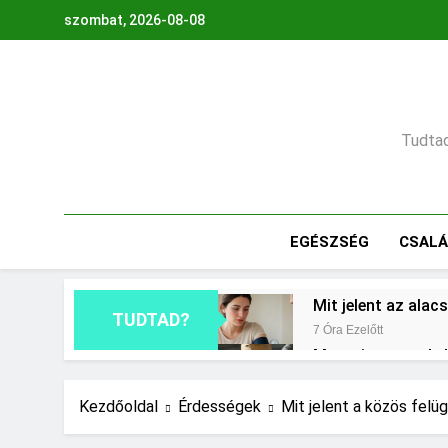
Ugrás
szombat, 2026-08-08
a
tartalomra
Tudtad,
EGÉSZSÉG
CSAL
Mit jelent az ala
TUDTAD?
7 Óra Ezelőtt
Mennyi cement kel
1 Nap Ezelőtt
Miért fáj a váll?
Kezdőoldal
Érdességek
Mit jelent a közös felüg
2 Nap Ezelőtt