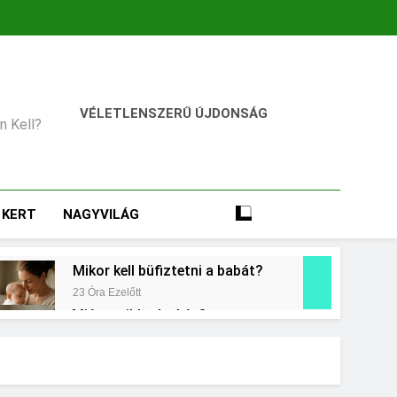
VÉLETLENSZERŰ ÚJDONSÁG
an Kell?
KERT
NAGYVILÁG
Mikor kell büfiztetni a babát?
23 Óra Ezelőtt
Miért zsibbad a kéz?
2 Nap Ezelőtt
égkielégítés?