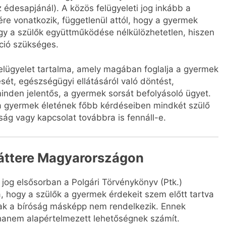
 édesapjánál). A közös felügyeleti jog inkább a
re vonatkozik, függetlenül attól, hogy a gyermek
hogy a szülők együttműködése nélkülözhetetlen, hiszen
ció szükséges.
felügyelet tartalma, amely magában foglalja a gyermek
sét, egészségügyi ellátásáról való döntést,
minden jelentős, a gyermek sorsát befolyásoló ügyet.
y a gyermek életének főbb kérdéseiben mindkét szülő
ság vagy kapcsolat továbbra is fennáll-e.
 háttere Magyarországon
jog elsősorban a Polgári Törvénykönyv (Ptk.)
, hogy a szülők a gyermek érdekeit szem előtt tartva
csak a bíróság másképp nem rendelkezik. Ennek
 hanem alapértelmezett lehetőségnek számít.