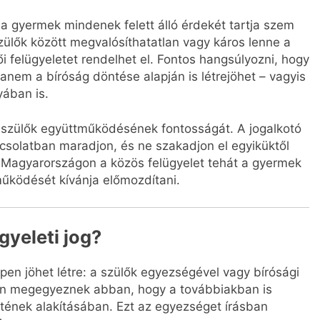
a gyermek mindenek felett álló érdekét tartja szem
szülők között megvalósíthatatlan vagy káros lenne a
i felügyeletet rendelhet el. Fontos hangsúlyozni, hogy
anem a bíróság döntése alapján is létrejöhet – vagyis
yában is.
 szülők együttműködésének fontosságát. A jogalkotó
csolatban maradjon, és ne szakadjon el egyiküktől
t. Magyarországon a közös felügyelet tehát a gyermek
működését kívánja előmozdítani.
gyeleti jog?
pen jöhet létre: a szülők egyezségével vagy bírósági
ösen megegyeznek abban, hogy a továbbiakban is
tének alakításában. Ezt az egyezséget írásban