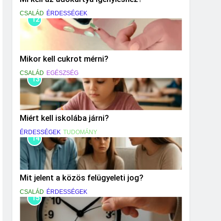
CSALÁD
ÉRDESSÉGEK
12
Mikor kell cukrot mérni?
CSALÁD
EGÉSZSÉG
13
Miért kell iskolába járni?
ÉRDESSÉGEK
TUDOMÁNY
14
Mit jelent a közös felügyeleti jog?
CSALÁD
ÉRDESSÉGEK
15