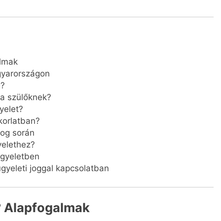
almak
agyarországon
g?
 a szülőknek?
yelet?
korlatban?
jog során
yelethez?
ügyeletben
gyeleti joggal kapcsolatban
g? Alapfogalmak