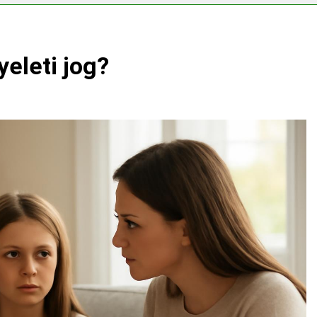
s CRP?
yeleti jog?