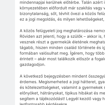
mindennapjai kerülnek előtérbe. Talán azért
környezetében előfordult már szakítás vagy v
bizonytalanság, sőt, tévhit övezi a közös felü
ez a jogi megoldás, és milyen lehetőségeket,
A közös felügyeleti jog meghatározása nemcs
Röviden azt jelenti, hogy a szülők – akkor i
vesznek részt a gyermekük életének meghat
tágabb, hiszen minden család története és ig
formában valósulhat meg. Ígérem, hogy töb
érintett – akár most találkozik először a fog
gazdagodjon.
A következő bejegyzésben mindent összegyűjt
érdemes. Megismerheted a jogi hátteret, gyako
és kötelezettségeket, valamint a gyermekek 
előnyöket, hátrányokat, tipikus hibákat és m
segítem a tájékozódást! Legyél kezdő vagy ha
legfontosabb kérdésekre.