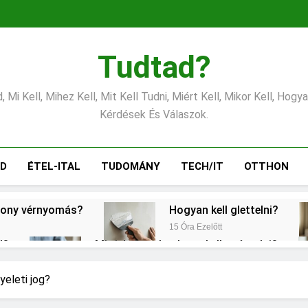
Tudtad?
 Mi Kell, Mihez Kell, Mit Kell Tudni, Miért Kell, Mikor Kell, Hogy
Kérdések És Válaszok.
ÁD
ÉTEL-ITAL
TUDOMÁNY
TECH/IT
OTTHON
csony vérnyomás?
Hogyan kell glettelni?
15 Óra Ezelőtt
l?
Mit jelent a thm hogy kell számolni?
2 Nap Ezelőtt
Mire jó a kollagén?
Mennyi a v
yeleti jog?
3 Nap Ezelőtt
3 Nap Ezelőtt