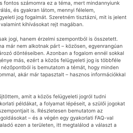
 is fontos számomra ez a téma, mert mindannyiunk
álás, és gyakran látom, mennyi félelem,
gyeleti jog fogalmát. Szeretném tisztázni, mit is jelent
 valamint kihívásokat rejt magában.
ak jogi, hanem érzelmi szempontból is összetett.
s, ha már nem alkotnak párt – közösen, egyenrangúan
ározó döntéseiben. Azonban a fogalom ennél sokkal
énye más, ezért a közös felügyeleti jog is többféle
b nézőpontból is bemutatom a témát, hogy minden
alommal, akár már tapasztalt – hasznos információkkal
öttem, amit a közös felügyeleti jogról tudni
rlati példákat, a folyamat lépéseit, a szülői jogokat
szempontjait is. Részletesen bemutatom az
egoldásokat – és a végén egy gyakorlati FAQ-val
ladó ezen a területen, itt megtalálod a választ a