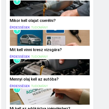
8
Mikor kell olajat cserélni?
ÉRDESSÉGEK
TUDOMÁNY
9
Mit kell vinni kresz vizsgára?
ÉRDESSÉGEK
TUDOMÁNY
10
Mennyi olaj kell az autóba?
ÉRDESSÉGEK
TUDOMÁNY
11
Mi kell az adókártya igényléshez?