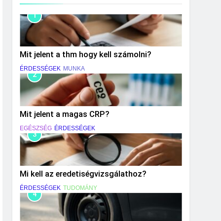
1
Mit jelent a thm hogy kell számolni?
ÉRDESSÉGEK
MUNKA
2
Mit jelent a magas CRP?
EGÉSZSÉG
ÉRDESSÉGEK
3
Mi kell az eredetiségvizsgálathoz?
ÉRDESSÉGEK
TUDOMÁNY
4