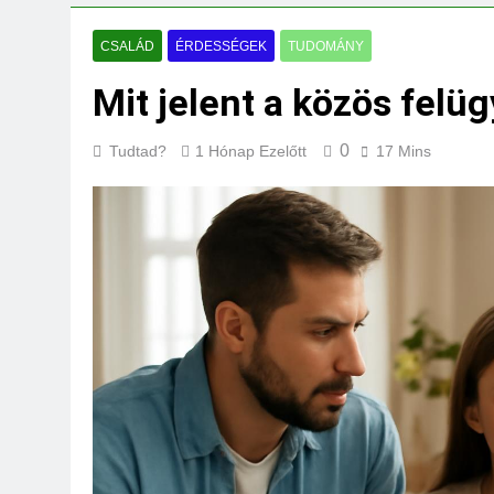
Mit jelent a maga
3 Nap Ezelőtt
CSALÁD
ÉRDESSÉGEK
TUDOMÁNY
Mit jelent a közös felüg
0
Tudtad?
1 Hónap Ezelőtt
17 Mins