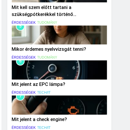
Mit kell szem előtt tartani a
szükségpótkerékkel történő
közlekedéskor?
ÉRDESSÉGEK
TUDOMÁNY
5
Mikor érdemes nyelvvizsgát tenni?
ÉRDESSÉGEK
TUDOMÁNY
6
Mit jelent az EPC lámpa?
ÉRDESSÉGEK
TECH/IT
7
Mit jelent a check engine?
ÉRDESSÉGEK
TECH/IT