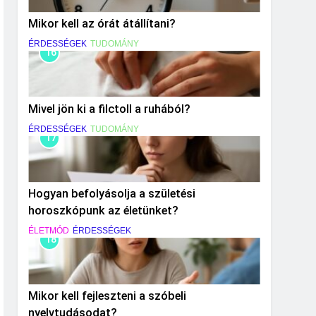
Mikor kell az órát átállítani?
ÉRDESSÉGEK
TUDOMÁNY
16
Mivel jön ki a filctoll a ruhából?
ÉRDESSÉGEK
TUDOMÁNY
17
Hogyan befolyásolja a születési
horoszkópunk az életünket?
ÉLETMÓD
ÉRDESSÉGEK
18
Mikor kell fejleszteni a szóbeli
nyelvtudásodat?