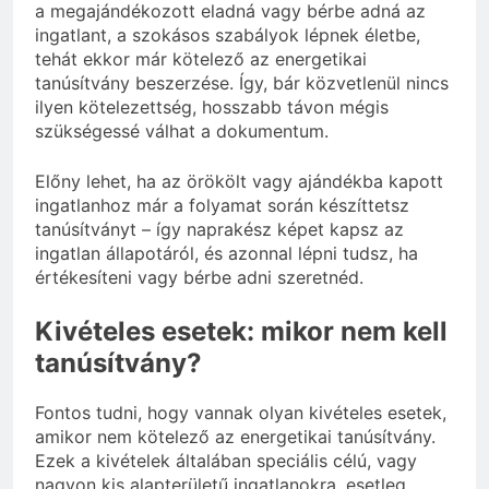
a megajándékozott eladná vagy bérbe adná az
ingatlant, a szokásos szabályok lépnek életbe,
tehát ekkor már kötelező az energetikai
tanúsítvány beszerzése. Így, bár közvetlenül nincs
ilyen kötelezettség, hosszabb távon mégis
szükségessé válhat a dokumentum.
Előny lehet, ha az örökölt vagy ajándékba kapott
ingatlanhoz már a folyamat során készíttetsz
tanúsítványt – így naprakész képet kapsz az
ingatlan állapotáról, és azonnal lépni tudsz, ha
értékesíteni vagy bérbe adni szeretnéd.
Kivételes esetek: mikor nem kell
tanúsítvány?
Fontos tudni, hogy vannak olyan kivételes esetek,
amikor nem kötelező az energetikai tanúsítvány.
Ezek a kivételek általában speciális célú, vagy
nagyon kis alapterületű ingatlanokra, esetleg