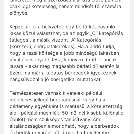
csak jogi kötelesség, hanem mindkét fél számára
előnyös.
Képzeljük el a helyzetet: egy bérlő két hasonló
lakás közül választhat, de az egyik „C” kategóriás
(átlagos), a másik viszont „A” kategóriás
(korszerű, energiatakarékos). Ha a bérlő tudja,
hogy a rezsi költsége a jobb minőségű lakásban
jóval alacsonyabb lesz, könnyen dönthet annak
javára – akár még magasabb bérleti díj esetén is.
Ezért ma már a tudatos bérbeadók igyekeznek
hangsúlyozni a jó energetikai mutatókat.
Természetesen vannak kivételek: például
ideiglenes jellegű bérbeadásnál, vagy ha a
bérlemény egyébként is mentesül a kötelezettség
alól (például műemlék, 50 m2-nél kisebb különálló
épület), nem szükséges tanúsítvány. Ám
általánosságban elmondható, hogy a bérbeadók
és bérlők egyaránt jól járnak, ha figyelembe