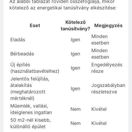
Az alábbi táblázat röviden összefoglalja, mikor
kötelező az energetikai tanúsítvány elkészítése:
Kötelező
Eset
Megjegyzés
tanúsítvány?
Minden
Eladás
Igen
esetben
Minden
Bérbeadás
Igen
esetben
Új építés
Engedélyezés
Igen
(használatbavételhez)
része
Jelentős felújítás,
átalakítás
Jogszabályban
Igen
(meghatározott
részletezve
mértéknél)
Műemlék, vallási,
Nem
Kivétel
ideiglenes ingatlan
50 m2-nél kisebb,
Nem
Kivétel
különálló épület