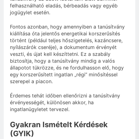
felhasználható eladás, bérbeadás vagy egyéb
jogügylet esetén.
Fontos azonban, hogy amennyiben a tanúsítvány
kiállítása óta jelentős energetikai korszerűsítés
történt (például teljes hőszigetelés, kazáncsere,
nyílászárók cseréje), a dokumentum érvényét
veszti, és újat kell készíttetni. Ez a szabály
biztosítja, hogy a tanúsítvány mindig a valós
állapotot tükrözze, és ne fordulhasson elő, hogy
egy korszerűsített ingatlan „régi” minősítéssel
szerepel a piacon.
Érdemes tehát időben ellenőrizni a tanúsítvány
érvényességét, különösen akkor, ha
ingatlanügyletet tervezel.
Gyakran Ismételt Kérdések
(GYIK)