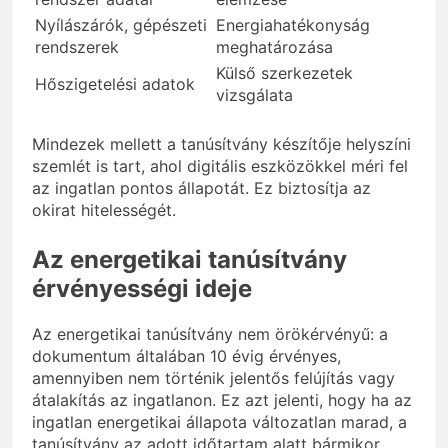
Nyílászárók, gépészeti
Energiahatékonyság
rendszerek
meghatározása
Külső szerkezetek
Hőszigetelési adatok
vizsgálata
Mindezek mellett a tanúsítvány készítője helyszíni
szemlét is tart, ahol digitális eszközökkel méri fel
az ingatlan pontos állapotát. Ez biztosítja az
okirat hitelességét.
Az energetikai tanúsítvány
érvényességi ideje
Az energetikai tanúsítvány nem örökérvényű: a
dokumentum általában 10 évig érvényes,
amennyiben nem történik jelentős felújítás vagy
átalakítás az ingatlanon. Ez azt jelenti, hogy ha az
ingatlan energetikai állapota változatlan marad, a
tanúsítvány az adott időtartam alatt bármikor