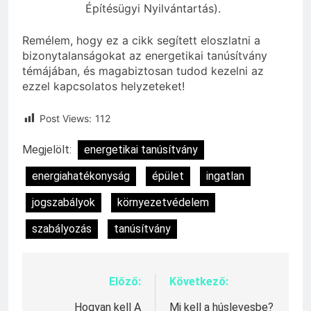
Építésügyi Nyilvántartás).
Remélem, hogy ez a cikk segített eloszlatni a
bizonytalanságokat az energetikai tanúsítvány
témájában, és magabiztosan tudod kezelni az
ezzel kapcsolatos helyzeteket!
Post Views:
112
Megjelölt:
energetikai tanúsítvány
energiahatékonyság
épület
ingatlan
jogszabályok
környezetvédelem
szabályozás
tanúsítvány
Előző:
Következő:
Bejegyzés
navigáció
Hogyan kell A
Mi kell a húslevesbe?