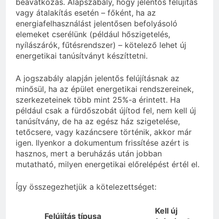
beavatkozás. Alapszabály, hogy jelentős felújítás
vagy átalakítás esetén – főként, ha az
energiafelhasználást jelentősen befolyásoló
elemeket cserélünk (például hőszigetelés,
nyílászárók, fűtésrendszer) – kötelező lehet új
energetikai tanúsítványt készíttetni.
A jogszabály alapján jelentős felújításnak az
minősül, ha az épület energetikai rendszereinek,
szerkezeteinek több mint 25%-a érintett. Ha
például csak a fürdőszobát újítod fel, nem kell új
tanúsítvány, de ha az egész ház szigetelése,
tetőcsere, vagy kazáncsere történik, akkor már
igen. Ilyenkor a dokumentum frissítése azért is
hasznos, mert a beruházás után jobban
mutatható, milyen energetikai előrelépést értél el.
Így összegezhetjük a kötelezettséget:
Kell új
Felújítás típusa