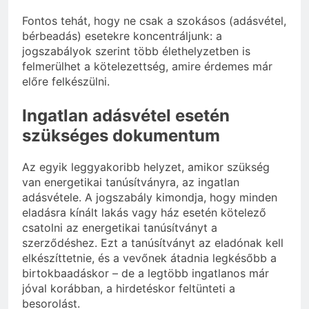
Fontos tehát, hogy ne csak a szokásos (adásvétel,
bérbeadás) esetekre koncentráljunk: a
jogszabályok szerint több élethelyzetben is
felmerülhet a kötelezettség, amire érdemes már
előre felkészülni.
Ingatlan adásvétel esetén
szükséges dokumentum
Az egyik leggyakoribb helyzet, amikor szükség
van energetikai tanúsítványra, az ingatlan
adásvétele. A jogszabály kimondja, hogy minden
eladásra kínált lakás vagy ház esetén kötelező
csatolni az energetikai tanúsítványt a
szerződéshez. Ezt a tanúsítványt az eladónak kell
elkészíttetnie, és a vevőnek átadnia legkésőbb a
birtokbaadáskor – de a legtöbb ingatlanos már
jóval korábban, a hirdetéskor feltünteti a
besorolást.