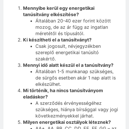
Mennyibe kerül egy energetikai
tanúsítvány elkészítése?
Általában 20-40 ezer forint között
mozog, de az ár függ az ingatlan
méretétől és típusától.
Ki készítheti el a tanúsítványt?
Csak jogosult, névjegyzékben
szereplő energetikai tanúsító
szakértő.
Mennyi idő alatt készül el a tanúsítvány?
Általában 1-5 munkanap szükséges,
de sürgős esetben akár 1 nap alatt is
elkészülhet.
Mi történik, ha nincs tanúsítványom
eladáskor?
A szerződés érvényességéhez
szükséges, hiánya bírsággal vagy jogi
következményekkel járhat.
Milyen energetikai osztályok léteznek?
AA+, AA, BB, CC, DD, EE, FF, GG – az