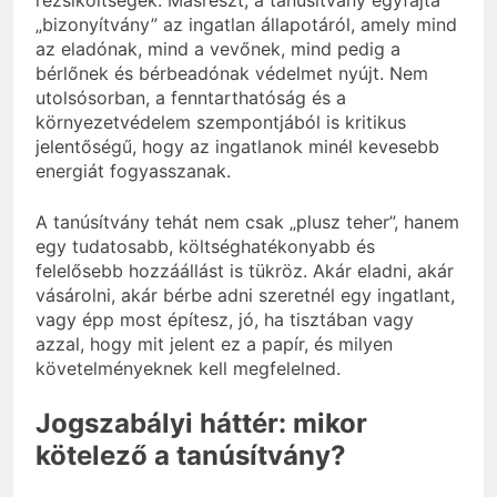
„bizonyítvány” az ingatlan állapotáról, amely mind
az eladónak, mind a vevőnek, mind pedig a
bérlőnek és bérbeadónak védelmet nyújt. Nem
utolsósorban, a fenntarthatóság és a
környezetvédelem szempontjából is kritikus
jelentőségű, hogy az ingatlanok minél kevesebb
energiát fogyasszanak.
A tanúsítvány tehát nem csak „plusz teher”, hanem
egy tudatosabb, költséghatékonyabb és
felelősebb hozzáállást is tükröz. Akár eladni, akár
vásárolni, akár bérbe adni szeretnél egy ingatlant,
vagy épp most építesz, jó, ha tisztában vagy
azzal, hogy mit jelent ez a papír, és milyen
követelményeknek kell megfelelned.
Jogszabályi háttér: mikor
kötelező a tanúsítvány?