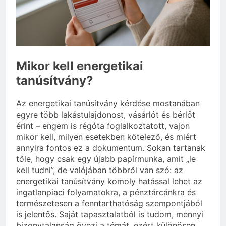
Miért fáj a váll?
3 Nap Ezelőtt
Mikor kell energetikai
tanúsítvány?
Az energetikai tanúsítvány kérdése mostanában
egyre több lakástulajdonost, vásárlót és bérlőt
érint – engem is régóta foglalkoztatott, vajon
mikor kell, milyen esetekben kötelező, és miért
annyira fontos ez a dokumentum. Sokan tartanak
tőle, hogy csak egy újabb papírmunka, amit „le
kell tudni”, de valójában többről van szó: az
energetikai tanúsítvány komoly hatással lehet az
ingatlanpiaci folyamatokra, a pénztárcánkra és
természetesen a fenntarthatóság szempontjából
is jelentős. Saját tapasztalatból is tudom, mennyi
bizonytalanság övezi a témát, ezért különösen