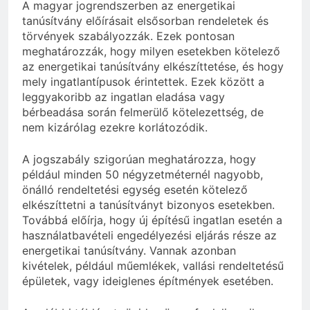
A magyar jogrendszerben az energetikai
tanúsítvány előírásait elsősorban rendeletek és
törvények szabályozzák. Ezek pontosan
meghatározzák, hogy milyen esetekben kötelező
az energetikai tanúsítvány elkészíttetése, és hogy
mely ingatlantípusok érintettek. Ezek között a
leggyakoribb az ingatlan eladása vagy
bérbeadása során felmerülő kötelezettség, de
nem kizárólag ezekre korlátozódik.
A jogszabály szigorúan meghatározza, hogy
például minden 50 négyzetméternél nagyobb,
önálló rendeltetési egység esetén kötelező
elkészíttetni a tanúsítványt bizonyos esetekben.
Továbbá előírja, hogy új építésű ingatlan esetén a
használatbavételi engedélyezési eljárás része az
energetikai tanúsítvány. Vannak azonban
kivételek, például műemlékek, vallási rendeltetésű
épületek, vagy ideiglenes építmények esetében.