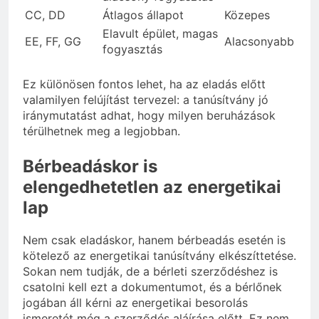
CC, DD
Átlagos állapot
Közepes
Elavult épület, magas
EE, FF, GG
Alacsonyabb
fogyasztás
Ez különösen fontos lehet, ha az eladás előtt
valamilyen felújítást tervezel: a tanúsítvány jó
iránymutatást adhat, hogy milyen beruházások
térülhetnek meg a legjobban.
Bérbeadáskor is
elengedhetetlen az energetikai
lap
Nem csak eladáskor, hanem bérbeadás esetén is
kötelező az energetikai tanúsítvány elkészíttetése.
Sokan nem tudják, de a bérleti szerződéshez is
csatolni kell ezt a dokumentumot, és a bérlőnek
jogában áll kérni az energetikai besorolás
ismeretét még a szerződés aláírása előtt. Ez nem