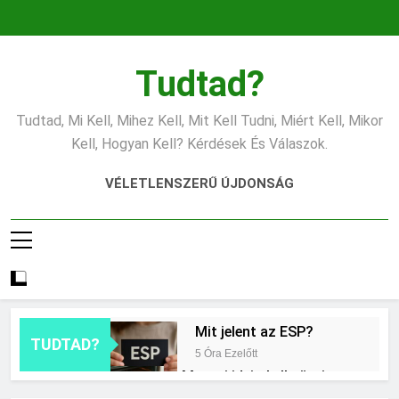
Ugrás
a
tartalomra
Tudtad?
Tudtad, Mi Kell, Mihez Kell, Mit Kell Tudni, Miért Kell, Mikor
Kell, Hogyan Kell? Kérdések És Válaszok.
VÉLETLENSZERŰ ÚJDONSÁG
Mit jelent az ESP?
TUDTAD?
5 Óra Ezelőtt
Mennyi ideig kell sütni a
csirkét?