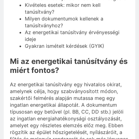
Kivételes esetek: mikor nem kell
tanúsítvány?
Milyen dokumentumok kellenek a
tanúsítványhoz?
Az energetikai tanúsítvány érvényességi
ideje
Gyakran ismételt kérdések (GYIK)
Mi az energetikai tanúsítvány és
miért fontos?
Az energetikai tanúsítvány egy hivatalos okirat,
amelynek célja, hogy szabványosított módon,
szakértői felmérés alapján mutassa meg egy
ingatlan energetikai állapotát. A dokumentum
típusosan egy betűvel (pl. BB, CC, DD stb.) jelöli
az ingatlan energiahatékonysági osztályozását,
amelyet egy részletes elemzés előz meg. Ebben
rögzítik az épület hőszigetelését, nyílászáróit, a
fűtés és melegvíz rendszerét és sok más lényeges