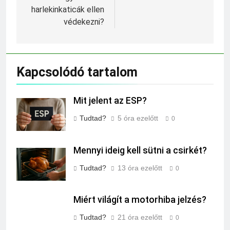
harlekinkaticák ellen
védekezni?
Kapcsolódó tartalom
Mit jelent az ESP?
Tudtad?
5 óra ezelőtt
0
Mennyi ideig kell sütni a csirkét?
Tudtad?
13 óra ezelőtt
0
Miért világít a motorhiba jelzés?
Tudtad?
21 óra ezelőtt
0