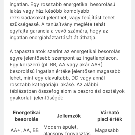
ingatlan. Egy rosszabb energetikai besorolású
lakás vagy ház később komolyabb
rezsikiadásokat jelenthet, vagy felújítást tehet
szükségessé. A tanúsítvány megléte tehát
egyfajta garancia a vevő számára, hogy az
ingatlan energiaháztartását átláthatja.
A tapasztalatok szerint az energetikai besorolás
egyre jelentősebb szempont az ingatlanpiacon.
Egy korszerű (pl. BB, AA vagy akár AA+)
besorolású ingatlan értéke jelentősen magasabb
lehet, mint egy elavultabb, DD vagy annál
rosszabb kategóriájú lakásé. Az alábbi
táblázatban összefoglalom a besorolási osztályok
gyakorlati jelentőségét:
Energetikai
Várható
Jellemzők
besorolás
piaci érték
Modern épület,
AA+, AA, BB
Magasabb
alacsony fogyasztás