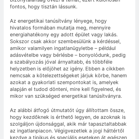
fontos, hogy tisztán lássunk.
Az energetikai tanúsítvány lényege, hogy
hivatalos formában mutatja meg, mennyire
energiahatékony egy adott épület vagy lakás.
Sokszor csak akkor szembesülünk a kérdéssel,
amikor valamilyen ingatlanügyletbe – például
adásvételbe vagy bérlésbe – bonyolódunk, pedig
a szabályozás jóval árnyaltabb, és többféle
helyzetben is előjöhet az igény. Ebben a cikkben
nemcsak a kötelezettségeket járjuk körbe, hanem
azokat a gyakorlati szempontokat is, amelyek
alapján el tudod dönteni, mire kell figyelned, és
mikor van szükséged energetikai tanúsítványra.
Az alábbi átfogó útmutatót úgy állítottam össze,
hogy kezdőknek is érthető legyen, de azoknak is
szolgáljon újdonsággal, akik már tapasztaltabbak
az ingatlanpiacon. Végigvezetlek a jogi háttértől
kezdve a tipikus és speciális eseteken át egészen