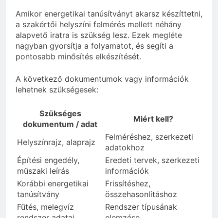
Amikor energetikai tanúsítványt akarsz készíttetni,
a szakértői helyszíni felmérés mellett néhány
alapvető iratra is szükség lesz. Ezek megléte
nagyban gyorsítja a folyamatot, és segíti a
pontosabb minősítés elkészítését.
A következő dokumentumok vagy információk
lehetnek szükségesek:
Szükséges
Miért kell?
dokumentum / adat
Felméréshez, szerkezeti
Helyszínrajz, alaprajz
adatokhoz
Építési engedély,
Eredeti tervek, szerkezeti
műszaki leírás
információk
Korábbi energetikai
Frissítéshez,
tanúsítvány
összehasonlításhoz
Fűtés, melegvíz
Rendszer típusának
rendszer adatai
elemzése