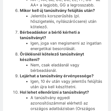
AA+ a legjobb, GG a legrosszabb.
Mikor kell új tanúsítvány felújítás után?
Jelentős korszerűsítés (pl.
hőszigetelés, nyílászárócsere) után
kötelező.
Bérbeadáskor a bérlő kérheti a
tanúsítványt?
Igen, joga van megismerni az ingatlan
energetikai besorolását.
Öröklésnél kötelező tanúsítványt
készíteni?
Nem, csak eladásnál vagy
bérbeadásnál.
Lejárhat a tanúsítvány érvényessége?
Igen, 10 év után vagy jelentős felújítás
után újra kell készíttetni.
Hol lehet ellenőrizni a tanúsítványt?
A tanúsítvány egyedi
azonosítószámmal elérhető az
országos adatbázisban (Országos