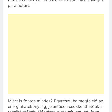
paramétert.
Miért is fontos mindez? Egyrészt, ha megfelelő az
energiahatékonyság, jelentősen csökkenthetőek a
rezsiköltségek. Másrészt, a tanúsítvány egyfajta