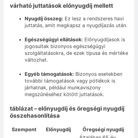
várható juttatások előnyugdíj mellett
Nyugdíj összeg:
Ez lesz a rendszeres havi
juttatás, amit megkapsz a nyugdíjazás után.
Egészségügyi ellátások:
Előnyugdíjasok is
jogosultak bizonyos egészségügyi
szolgáltatásokra, de ezek típusa és mértéke
változhat.
Egyéb támogatások:
Bizonyos esetekben
további támogatások vagy pótlékok is
járhatnak, például munkaviszony
megszűnéséhez kötött juttatások.
táblázat – előnyugdíj és öregségi nyugdíj
összehasonlítása
Szempont
Előnyugdíj
Öregségi nyugdíj
Általában 65 év