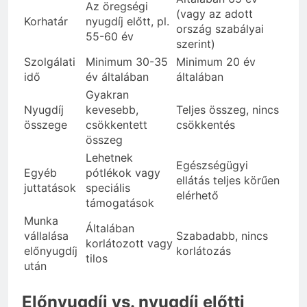
Az öregségi
(vagy az adott
Korhatár
nyugdíj előtt, pl.
ország szabályai
55-60 év
szerint)
Szolgálati
Minimum 30-35
Minimum 20 év
idő
év általában
általában
Gyakran
Nyugdíj
kevesebb,
Teljes összeg, nincs
összege
csökkentett
csökkentés
összeg
Lehetnek
Egészségügyi
Egyéb
pótlékok vagy
ellátás teljes körűen
juttatások
speciális
elérhető
támogatások
Munka
Általában
vállalása
Szabadabb, nincs
korlátozott vagy
előnyugdíj
korlátozás
tilos
után
Előnyugdíj vs. nyugdíj előtti