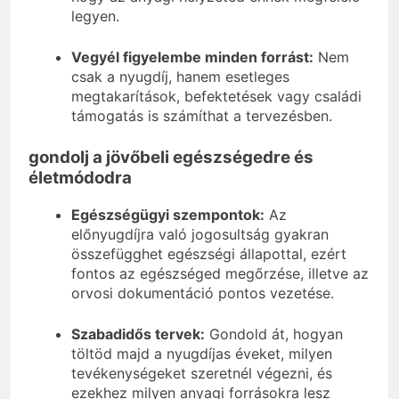
legyen.
Vegyél figyelembe minden forrást:
Nem
csak a nyugdíj, hanem esetleges
megtakarítások, befektetések vagy családi
támogatás is számíthat a tervezésben.
gondolj a jövőbeli egészségedre és
életmódodra
Egészségügyi szempontok:
Az
előnyugdíjra való jogosultság gyakran
összefügghet egészségi állapottal, ezért
fontos az egészséged megőrzése, illetve az
orvosi dokumentáció pontos vezetése.
Szabadidős tervek:
Gondold át, hogyan
töltöd majd a nyugdíjas éveket, milyen
tevékenységeket szeretnél végezni, és
ezekhez milyen anyagi forrásokra lesz