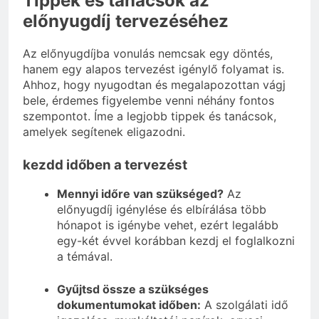
Tippek és tanácsok az
előnyugdíj tervezéséhez
Az előnyugdíjba vonulás nemcsak egy döntés,
hanem egy alapos tervezést igénylő folyamat is.
Ahhoz, hogy nyugodtan és megalapozottan vágj
bele, érdemes figyelembe venni néhány fontos
szempontot. Íme a legjobb tippek és tanácsok,
amelyek segítenek eligazodni.
kezdd időben a tervezést
Mennyi időre van szükséged?
Az
előnyugdíj igénylése és elbírálása több
hónapot is igénybe vehet, ezért legalább
egy-két évvel korábban kezdj el foglalkozni
a témával.
Gyűjtsd össze a szükséges
dokumentumokat időben:
A szolgálati idő