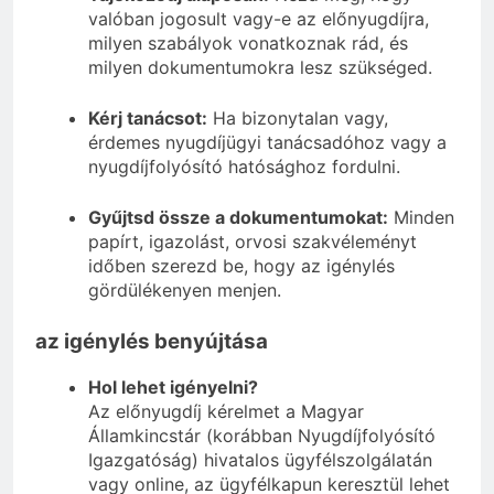
valóban jogosult vagy-e az előnyugdíjra,
milyen szabályok vonatkoznak rád, és
milyen dokumentumokra lesz szükséged.
Kérj tanácsot:
Ha bizonytalan vagy,
érdemes nyugdíjügyi tanácsadóhoz vagy a
nyugdíjfolyósító hatósághoz fordulni.
Gyűjtsd össze a dokumentumokat:
Minden
papírt, igazolást, orvosi szakvéleményt
időben szerezd be, hogy az igénylés
gördülékenyen menjen.
az igénylés benyújtása
Hol lehet igényelni?
Az előnyugdíj kérelmet a Magyar
Államkincstár (korábban Nyugdíjfolyósító
Igazgatóság) hivatalos ügyfélszolgálatán
vagy online, az ügyfélkapun keresztül lehet