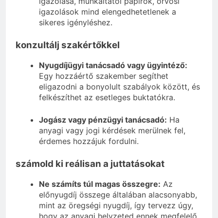
igazolása, munkáltatói papírok, orvosi
igazolások mind elengedhetetlenek a
sikeres igényléshez.
konzultálj szakértőkkel
Nyugdíjügyi tanácsadó vagy ügyintéző:
Egy hozzáértő szakember segíthet
eligazodni a bonyolult szabályok között, és
felkészíthet az esetleges buktatókra.
Jogász vagy pénzügyi tanácsadó:
Ha
anyagi vagy jogi kérdések merülnek fel,
érdemes hozzájuk fordulni.
számold ki reálisan a juttatásokat
Ne számíts túl magas összegre:
Az
előnyugdíj összege általában alacsonyabb,
mint az öregségi nyugdíj, így tervezz úgy,
hogy az anyagi helyzeted ennek megfelelő