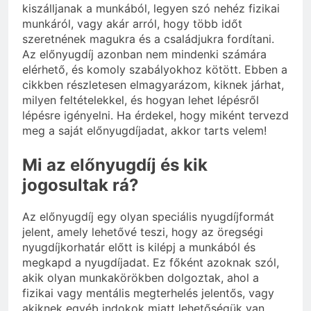
kiszálljanak a munkából, legyen szó nehéz fizikai
munkáról, vagy akár arról, hogy több időt
szeretnének magukra és a családjukra fordítani.
Az előnyugdíj azonban nem mindenki számára
elérhető, és komoly szabályokhoz kötött. Ebben a
cikkben részletesen elmagyarázom, kiknek járhat,
milyen feltételekkel, és hogyan lehet lépésről
lépésre igényelni. Ha érdekel, hogy miként tervezd
meg a saját előnyugdíjadat, akkor tarts velem!
Mi az előnyugdíj és kik
jogosultak rá?
Az előnyugdíj egy olyan speciális nyugdíjformát
jelent, amely lehetővé teszi, hogy az öregségi
nyugdíjkorhatár előtt is kilépj a munkából és
megkapd a nyugdíjadat. Ez főként azoknak szól,
akik olyan munkakörökben dolgoztak, ahol a
fizikai vagy mentális megterhelés jelentős, vagy
akiknek egyéb indokok miatt lehetőségük van