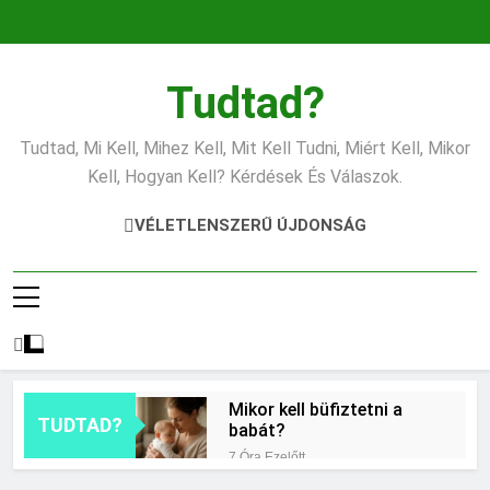
Ugrás
a
tartalomra
Tudtad?
Tudtad, Mi Kell, Mihez Kell, Mit Kell Tudni, Miért Kell, Mikor
Kell, Hogyan Kell? Kérdések És Válaszok.
VÉLETLENSZERŰ ÚJDONSÁG
Mikor kell büfiztetni a
TUDTAD?
babát?
7 Óra Ezelőtt
Mennyi cement kell?