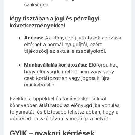
szükséged.
légy tisztában a jogi és pénzügyi
következményekkel
Adózás:
Az előnyugdíj juttatások adózása
eltérhet a normál nyugdíjtól, ezért
tájékozódj az aktuális szabályokról.
Munkavállalás korlátozása:
Előfordulhat,
hogy előnyugdíj mellett nem vagy vagy
csak korlátozottan vagy jogosult újra
munkába állni.
Ezekkel a tippekkel és tanácsokkal sokkal
könnyebben átláthatod az előnyugdíjba vonulás
folyamatát, és biztosabb lehetsz abban, hogy a
döntésed hosszú távon is megállja a helyét.
GYIK – gyakori kérdések