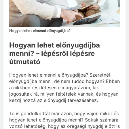
vérnyomás?
3 Nap Ezelőtt
Hogyan lehet elmenni előnyugdíjba?
Hogyan lehet előnyugdíjba
menni? – lépésről lépésre
útmutató
Hogyan lehet elmenni előnyugdíjba? Szeretnél
előnyugdíjba menni, de nem tudod hogyan? Ebben
a cikkben részletesen elmagyarázom, kik
jogosultak rá, milyen feltételek vannak, és hogyan
kezdj hozzá az előnyugdíj tervezéséhez.
Te is gondolkodtál már azon, hogy vajon mikor és
hogyan lehet előnyugdíjba menni? Sokak számára
vonzó lehetőség, hogy az öregségi nyugdíj előtt is