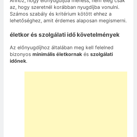
Ahhoz, hogy előnyugdíjba mehess, nem elég csak
az, hogy szeretnél korábban nyugdíjba vonulni.
Számos szabály és kritérium kötött ehhez a
lehetőséghez, amit érdemes alaposan megismerni.
életkor és szolgálati idő követelmények
Az előnyugdíjhoz általában meg kell felelned
bizonyos
minimális életkornak
és
szolgálati
időnek
.