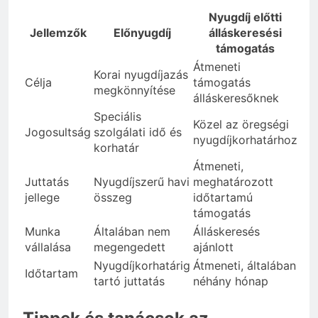
Nyugdíj előtti
Jellemzők
Előnyugdíj
álláskeresési
támogatás
Átmeneti
Korai nyugdíjazás
Célja
támogatás
megkönnyítése
álláskeresőknek
Speciális
Közel az öregségi
Jogosultság
szolgálati idő és
nyugdíjkorhatárhoz
korhatár
Átmeneti,
Juttatás
Nyugdíjszerű havi
meghatározott
jellege
összeg
időtartamú
támogatás
Munka
Általában nem
Álláskeresés
vállalása
megengedett
ajánlott
Nyugdíjkorhatárig
Átmeneti, általában
Időtartam
tartó juttatás
néhány hónap