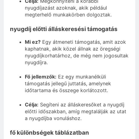
Célja:
Megkönnyíteni a korábbi
nyugdíjazást azoknak, akik például
megterhelő munkakörben dolgoztak.
nyugdíj előtti álláskeresési támogatás
Mi ez?
Egy átmeneti támogatás, amit azok
kaphatnak, akik közel állnak az öregségi
nyugdíjkorhatárhoz, de még nem jogosultak
nyugdíjra.
Fő jellemzők:
Ez egy munkanélküli
támogatás jellegű juttatás, amelynek
időtartama és összege korlátozott.
Célja:
Segíteni az álláskeresőket a nyugdíj
előtti időszakban, amíg megtalálják az utat
a nyugdíjba vonuláshoz.
fő különbségek táblázatban