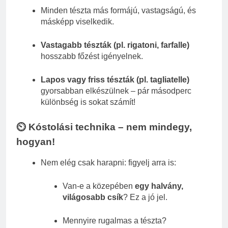
Minden tészta más formájú, vastagságú, és
másképp viselkedik.
Vastagabb tészták (pl. rigatoni, farfalle)
hosszabb főzést igényelnek.
Lapos vagy friss tészták (pl. tagliatelle)
gyorsabban elkészülnek – pár másodperc
különbség is sokat számít!
⏲️ Kóstolási technika – nem mindegy,
hogyan!
Nem elég csak harapni: figyelj arra is:
Van-e a közepében
egy halvány,
világosabb csík
? Ez a jó jel.
Mennyire rugalmas a tészta?