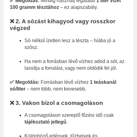
✅ Megoldás:
Mindig használj legalább
1 liter vizet
100 gramm tésztához
– ez alapszabály.
❌ 2. A sózást kihagyod vagy rosszkor
végzed
Só nélkül ízetlen lesz a tészta – hiába jó a
szósz.
Ha nem a forrásban lévő vízhez adod a sót, az
lassítja a forralást, vagy nem oldódik fel jól.
✅ Megoldás:
Forrásban lévő vízhez
1 teáskanál
só/liter
– nem több, nem kevesebb.
❌ 3. Vakon bízol a csomagoláson
A csomagoláson szereplő főzési idő csak
tájékoztató jellegű
.
Különböző edények, tűzhelyek és