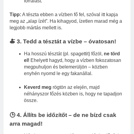
forralást.
Tipp:
A tészta ebben a vízben fő fel, szóval itt kapja
meg az „alap ízét”. Ha kihagyod, ízetlen marad még a
legjobb mártás mellett is.
🍝 3. Tedd a tésztát a vízbe – óvatosan!
Ha hosszú tésztát (pl. spagettit) főzöl,
ne törd
el!
Ehelyett hagyd, hogy a vízben fokozatosan
megpuhuljon és belemerüljön – közben
enyhén nyomd le egy fakanállal.
Keverd meg
rögtön az elején, majd
néhányszor főzés közben is, hogy ne tapadjon
össze.
🕒 4. Állíts be időzítőt – de ne bízd csak
arra magad!