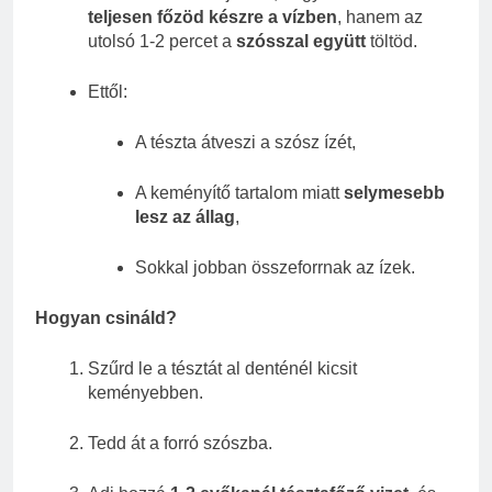
teljesen főzöd készre a vízben
, hanem az
utolsó 1-2 percet a
szósszal együtt
töltöd.
Ettől:
A tészta átveszi a szósz ízét,
A keményítő tartalom miatt
selymesebb
lesz az állag
,
Sokkal jobban összeforrnak az ízek.
Hogyan csináld?
Szűrd le a tésztát al denténél kicsit
keményebben.
Tedd át a forró szószba.