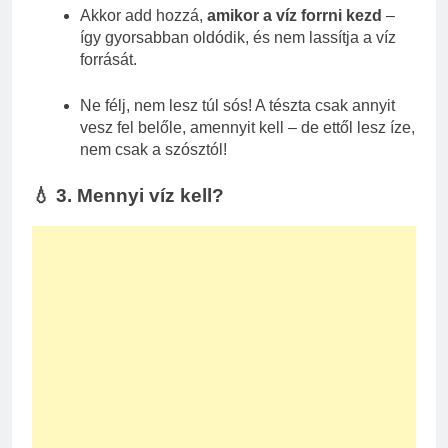
Akkor add hozzá,
amikor a víz forrni kezd
–
így gyorsabban oldódik, és nem lassítja a víz
forrását.
Ne félj, nem lesz túl sós! A tészta csak annyit
vesz fel belőle, amennyit kell – de ettől lesz íze,
nem csak a szósztól!
💧 3. Mennyi víz kell?