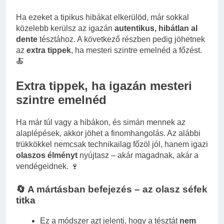
Ha ezeket a tipikus hibákat elkerülöd, már sokkal
közelebb kerülsz az igazán
autentikus, hibátlan al
dente
tésztához. A következő részben pedig jöhetnek
az
extra tippek
, ha mesteri szintre emelnéd a főzést.
🍝
Extra tippek, ha igazán mesteri
szintre emelnéd
Ha már túl vagy a hibákon, és simán mennek az
alaplépések, akkor jöhet a finomhangolás. Az alábbi
trükkökkel nemcsak technikailag főzöl jól, hanem igazi
olaszos élményt
nyújtasz – akár magadnak, akár a
vendégeidnek. 🍷
🔄 A mártásban befejezés – az olasz séfek
titka
Ez a módszer azt jelenti, hogy a tésztát
nem