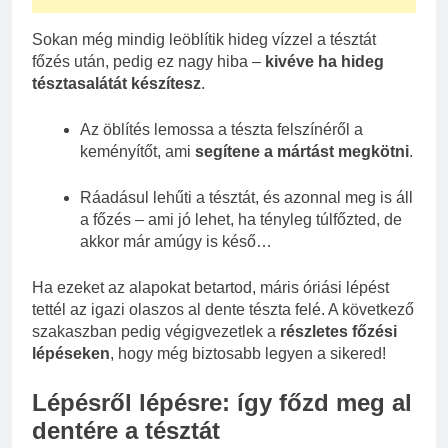
Sokan még mindig leöblítik hideg vízzel a tésztát
főzés után, pedig ez nagy hiba –
kivéve ha hideg
tésztasalátát készítesz
.
Az öblítés lemossa a tészta felszínéről a
keményítőt, ami
segítene a mártást megkötni
.
Ráadásul lehűti a tésztát, és azonnal meg is áll
a főzés – ami jó lehet, ha tényleg túlfőzted, de
akkor már amúgy is késő…
Ha ezeket az alapokat betartod, máris óriási lépést
tettél az igazi olaszos al dente tészta felé. A következő
szakaszban pedig végigvezetlek a
részletes főzési
lépéseken
, hogy még biztosabb legyen a sikered!
Lépésről lépésre: így főzd meg al
dentére a tésztát