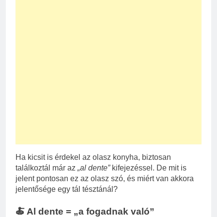
Ha kicsit is érdekel az olasz konyha, biztosan
találkoztál már az
„al dente”
kifejezéssel. De mit is
jelent pontosan ez az olasz szó, és miért van akkora
jelentősége egy tál tésztánál?
🍝 Al dente = „a fogadnak való”