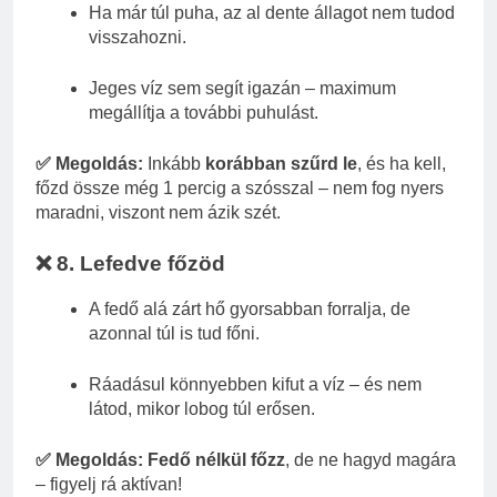
Ha már túl puha, az al dente állagot nem tudod
visszahozni.
Jeges víz sem segít igazán – maximum
megállítja a további puhulást.
✅ Megoldás:
Inkább
korábban szűrd le
, és ha kell,
főzd össze még 1 percig a szósszal – nem fog nyers
maradni, viszont nem ázik szét.
❌ 8. Lefedve főzöd
A fedő alá zárt hő gyorsabban forralja, de
azonnal túl is tud főni.
Ráadásul könnyebben kifut a víz – és nem
látod, mikor lobog túl erősen.
✅ Megoldás:
Fedő nélkül főzz
, de ne hagyd magára
– figyelj rá aktívan!