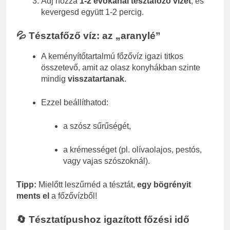
Adj hozzá
1-2 evőkanál tésztafőző vizet
, és
kevergesd együtt 1-2 percig.
💦 Tésztafőző víz: az „aranylé”
A keményítőtartalmú főzővíz igazi titkos
összetevő, amit az olasz konyhákban szinte
mindig
visszatartanak
.
Ezzel beállíthatod:
a szósz sűrűségét,
a krémességet (pl. olívaolajos, pestós,
vagy vajas szószoknál).
Tipp:
Mielőtt leszűrnéd a tésztát,
egy bögrényit
ments el
a főzővízből!
🔄 Tésztatípushoz igazított főzési idő