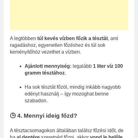
A legtöbben
túl kevés vízben főzik a tésztát
, ami
ragadáshoz, egyenetlen főzéshez és túl sok
keményítőhöz vezethet a vízben.
Ajánlott mennyiség:
legalább
1 liter víz 100
gramm tésztához
.
Ha sok tésztát főzöl, mindig inkább nagyobb
edényt használj – így mozoghat benne
szabadon.
🕒 4. Mennyi ideig főzd?
A tésztacsomagokon általában találsz főzési időt, de
ha
al dentére
szeretnéd főzni, akkor
vond le belőle