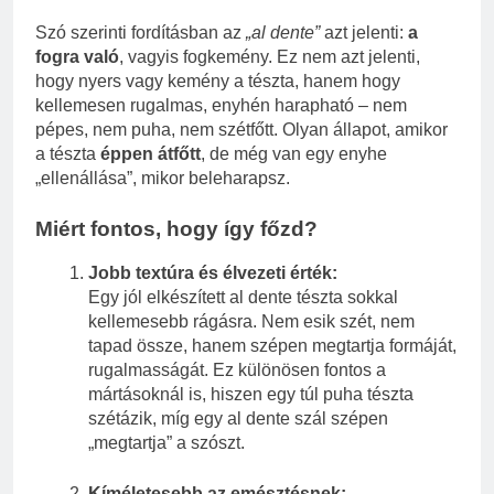
Szó szerinti fordításban az
„al dente”
azt jelenti:
a
fogra való
, vagyis fogkemény. Ez nem azt jelenti,
hogy nyers vagy kemény a tészta, hanem hogy
kellemesen rugalmas, enyhén harapható – nem
pépes, nem puha, nem szétfőtt. Olyan állapot, amikor
a tészta
éppen átfőtt
, de még van egy enyhe
„ellenállása”, mikor beleharapsz.
Miért fontos, hogy így főzd?
Jobb textúra és élvezeti érték:
Egy jól elkészített al dente tészta sokkal
kellemesebb rágásra. Nem esik szét, nem
tapad össze, hanem szépen megtartja formáját,
rugalmasságát. Ez különösen fontos a
mártásoknál is, hiszen egy túl puha tészta
szétázik, míg egy al dente szál szépen
„megtartja” a szószt.
Kíméletesebb az emésztésnek: