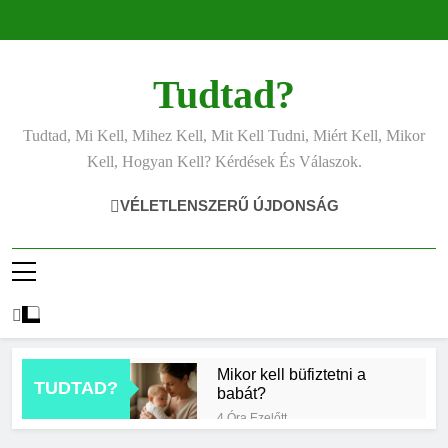
Ugrás
a
tartalomra
Tudtad?
Tudtad, Mi Kell, Mihez Kell, Mit Kell Tudni, Miért Kell, Mikor
Kell, Hogyan Kell? Kérdések És Válaszok.
VÉLETLENSZERŰ ÚJDONSÁG
Mikor kell büfiztetni a
TUDTAD?
babát?
4 Óra Ezelőtt
Mennyi cement kell?