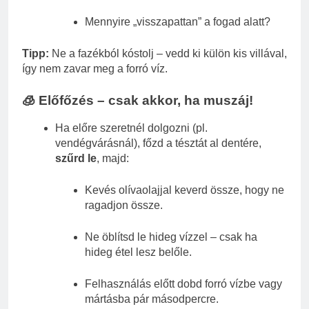
Mennyire „visszapattan” a fogad alatt?
Tipp:
Ne a fazékból kóstolj – vedd ki külön kis villával,
így nem zavar meg a forró víz.
🧊 Előfőzés – csak akkor, ha muszáj!
Ha előre szeretnél dolgozni (pl.
vendégvárásnál), főzd a tésztát al dentére,
szűrd le
, majd:
Kevés olívaolajjal keverd össze, hogy ne
ragadjon össze.
Ne öblítsd le hideg vízzel – csak ha
hideg étel lesz belőle.
Felhasználás előtt dobd forró vízbe vagy
mártásba pár másodpercre.