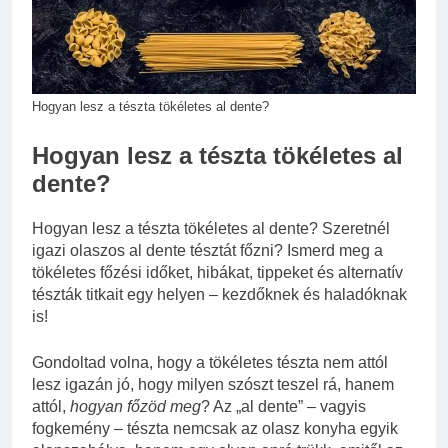
vérnyomás?
3 Nap Ezelőtt
Hogyan lesz a tészta tökéletes al dente?
Hogyan lesz a tészta tökéletes al
dente?
Hogyan lesz a tészta tökéletes al dente? Szeretnél
igazi olaszos al dente tésztát főzni? Ismerd meg a
tökéletes főzési időket, hibákat, tippeket és alternatív
tészták titkait egy helyen – kezdőknek és haladóknak
is!
Gondoltad volna, hogy a tökéletes tészta nem attól
lesz igazán jó, hogy milyen szószt teszel rá, hanem
attól,
hogyan főzöd meg
? Az „al dente” – vagyis
fogkemény – tészta nemcsak az olasz konyha egyik