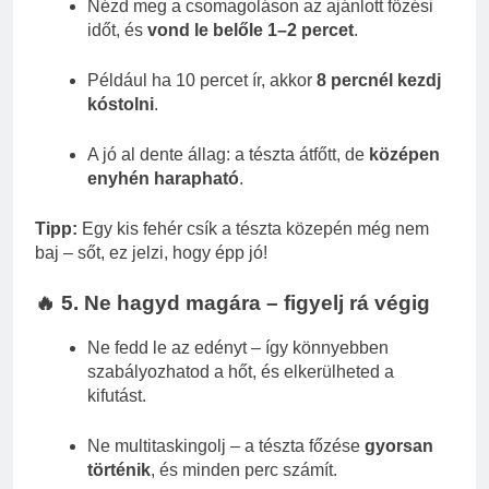
Nézd meg a csomagoláson az ajánlott főzési
időt, és
vond le belőle 1–2 percet
.
Például ha 10 percet ír, akkor
8 percnél kezdj
kóstolni
.
A jó al dente állag: a tészta átfőtt, de
középen
enyhén harapható
.
Tipp:
Egy kis fehér csík a tészta közepén még nem
baj – sőt, ez jelzi, hogy épp jó!
🔥 5. Ne hagyd magára – figyelj rá végig
Ne fedd le az edényt – így könnyebben
szabályozhatod a hőt, és elkerülheted a
kifutást.
Ne multitaskingolj – a tészta főzése
gyorsan
történik
, és minden perc számít.