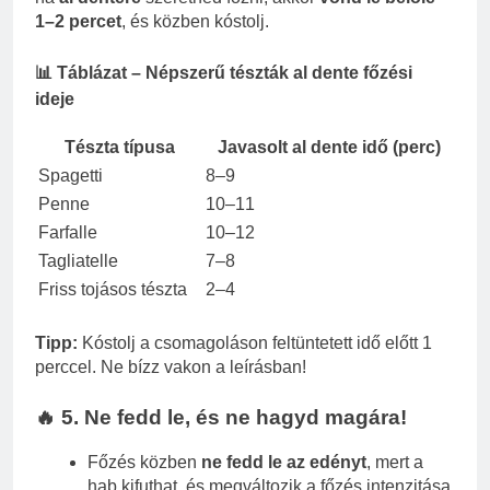
1–2 percet
, és közben kóstolj.
📊 Táblázat – Népszerű tészták al dente főzési
ideje
Tészta típusa
Javasolt al dente idő (perc)
Spagetti
8–9
Penne
10–11
Farfalle
10–12
Tagliatelle
7–8
Friss tojásos tészta
2–4
Tipp:
Kóstolj a csomagoláson feltüntetett idő előtt 1
perccel. Ne bízz vakon a leírásban!
🔥 5. Ne fedd le, és ne hagyd magára!
Főzés közben
ne fedd le az edényt
, mert a
hab kifuthat, és megváltozik a főzés intenzitása.