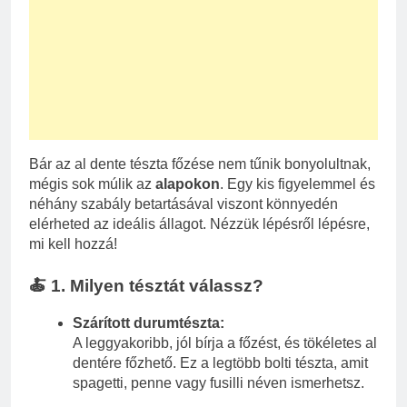
Bár az al dente tészta főzése nem tűnik bonyolultnak,
mégis sok múlik az
alapokon
. Egy kis figyelemmel és
néhány szabály betartásával viszont könnyedén
elérheted az ideális állagot. Nézzük lépésről lépésre,
mi kell hozzá!
🍝 1. Milyen tésztát válassz?
Szárított durumtészta:
A leggyakoribb, jól bírja a főzést, és tökéletes al
dentére főzhető. Ez a legtöbb bolti tészta, amit
spagetti, penne vagy fusilli néven ismerhetsz.