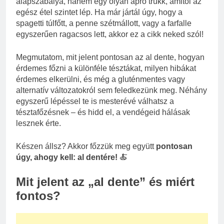
alapszabálya, hanem egy olyan apró trükk, amitől az
egész étel szintet lép. Ha már jártál úgy, hogy a
spagetti túlfőtt, a penne szétmállott, vagy a farfalle
egyszerűen ragacsos lett, akkor ez a cikk neked szól!
Megmutatom, mit jelent pontosan az al dente, hogyan
érdemes főzni a különféle tésztákat, milyen hibákat
érdemes elkerülni, és még a gluténmentes vagy
alternatív változatokról sem feledkezünk meg. Néhány
egyszerű lépéssel te is mesterévé válhatsz a
tésztafőzésnek – és hidd el, a vendégeid hálásak
lesznek érte.
Készen állsz? Akkor főzzük meg együtt
pontosan
úgy, ahogy kell: al dentére!
🍝
Mit jelent az „al dente” és miért
fontos?