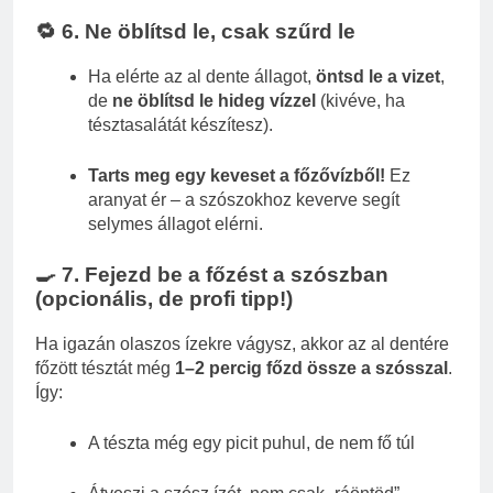
🔁 6. Ne öblítsd le, csak szűrd le
Ha elérte az al dente állagot,
öntsd le a vizet
,
de
ne öblítsd le hideg vízzel
(kivéve, ha
tésztasalátát készítesz).
Tarts meg egy keveset a főzővízből!
Ez
aranyat ér – a szószokhoz keverve segít
selymes állagot elérni.
🍳 7. Fejezd be a főzést a szószban
(opcionális, de profi tipp!)
Ha igazán olaszos ízekre vágysz, akkor az al dentére
főzött tésztát még
1–2 percig főzd össze a szósszal
.
Így:
A tészta még egy picit puhul, de nem fő túl