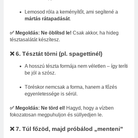
Lemosod róla a keményítőt, ami segítené a
mártás rátapadását
.
✅ Megoldás:
Ne öblítsd le!
Csak akkor, ha hideg
tésztasalátát készítesz.
❌ 6. Tésztát törni (pl. spagettinél)
A hosszú tészta formája nem véletlen – így teríti
be jól a szósz.
Töréskor nemcsak a forma, hanem a főzés
egyenletessége is sérül.
✅ Megoldás:
Ne törd el!
Hagyd, hogy a vízben
fokozatosan megpuhuljon és süllyedjen le.
❌ 7. Túl főzöd, majd próbálod „menteni”