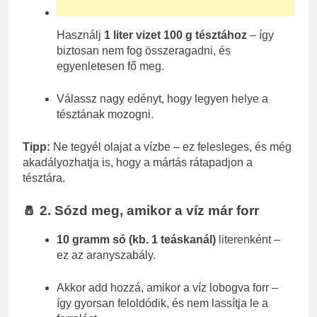
Használj
1 liter vizet 100 g tésztához
– így
biztosan nem fog összeragadni, és
egyenletesen fő meg.
Válassz nagy edényt, hogy legyen helye a
tésztának mozogni.
Tipp:
Ne tegyél olajat a vízbe – ez felesleges, és még
akadályozhatja is, hogy a mártás rátapadjon a
tésztára.
🧂 2. Sózd meg, amikor a víz már forr
10 gramm só (kb. 1 teáskanál)
literenként –
ez az aranyszabály.
Akkor add hozzá, amikor a víz lobogva forr –
így gyorsan feloldódik, és nem lassítja le a