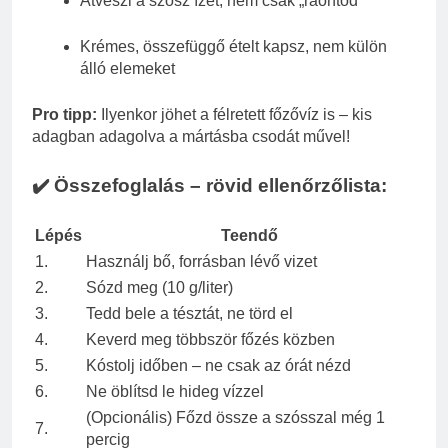
Átveszi a szósz ízét, nem csak „ráöntöd”
Krémes, összefüggő ételt kapsz, nem külön
álló elemeket
Pro tipp:
Ilyenkor jöhet a félretett főzővíz is – kis
adagban adagolva a mártásba csodát művel!
✔️ Összefoglalás – rövid ellenőrzőlista:
Lépés
Teendő
1.
Használj bő, forrásban lévő vizet
2.
Sózd meg (10 g/liter)
3.
Tedd bele a tésztát, ne törd el
4.
Keverd meg többször főzés közben
5.
Kóstolj időben – ne csak az órát nézd
6.
Ne öblítsd le hideg vízzel
(Opcionális) Főzd össze a szósszal még 1
7.
percig