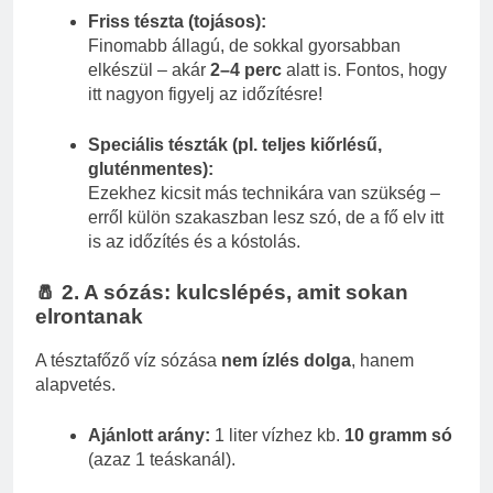
Friss tészta (tojásos):
Finomabb állagú, de sokkal gyorsabban
elkészül – akár
2–4 perc
alatt is. Fontos, hogy
itt nagyon figyelj az időzítésre!
Speciális tészták (pl. teljes kiőrlésű,
gluténmentes):
Ezekhez kicsit más technikára van szükség –
erről külön szakaszban lesz szó, de a fő elv itt
is az időzítés és a kóstolás.
🧂 2. A sózás: kulcslépés, amit sokan
elrontanak
A tésztafőző víz sózása
nem ízlés dolga
, hanem
alapvetés.
Ajánlott arány:
1 liter vízhez kb.
10 gramm só
(azaz 1 teáskanál).