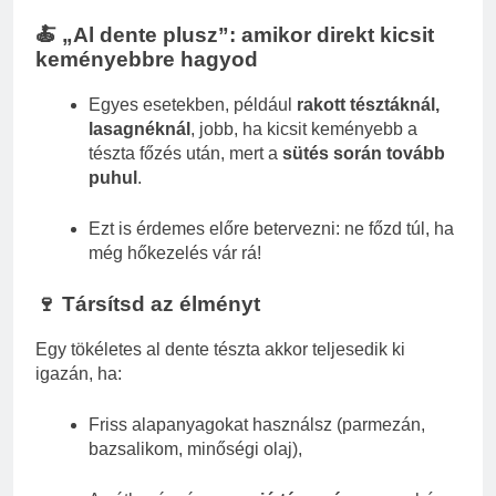
🍝 „Al dente plusz”: amikor direkt kicsit
keményebbre hagyod
Egyes esetekben, például
rakott tésztáknál,
lasagnéknál
, jobb, ha kicsit keményebb a
tészta főzés után, mert a
sütés során tovább
puhul
.
Ezt is érdemes előre betervezni: ne főzd túl, ha
még hőkezelés vár rá!
🍷 Társítsd az élményt
Egy tökéletes al dente tészta akkor teljesedik ki
igazán, ha:
Friss alapanyagokat használsz (parmezán,
bazsalikom, minőségi olaj),