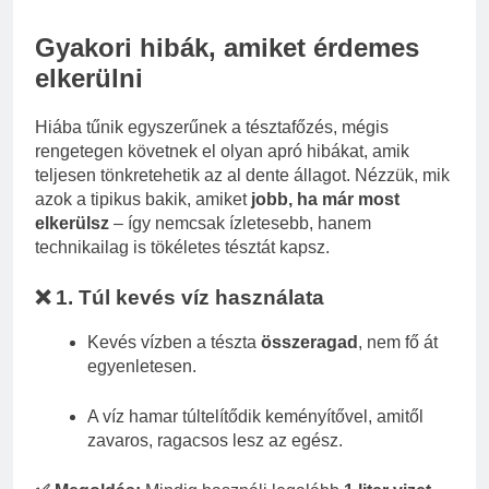
Gyakori hibák, amiket érdemes
elkerülni
Hiába tűnik egyszerűnek a tésztafőzés, mégis
rengetegen követnek el olyan apró hibákat, amik
teljesen tönkretehetik az al dente állagot. Nézzük, mik
azok a tipikus bakik, amiket
jobb, ha már most
elkerülsz
– így nemcsak ízletesebb, hanem
technikailag is tökéletes tésztát kapsz.
❌ 1. Túl kevés víz használata
Kevés vízben a tészta
összeragad
, nem fő át
egyenletesen.
A víz hamar túltelítődik keményítővel, amitől
zavaros, ragacsos lesz az egész.