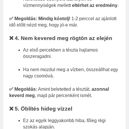
vízmennyiségek mellett
eltérhet az eredmény
.
✅ Megoldás:
Mindig kóstolj!
1-2 perccel az ajánlott
idő előtt nézd meg, hogy jó-e már.
❌ 4. Nem kevered meg rögtön az elején
Az első percekben a tészta hajlamos
összeragadni.
Ha nem mozdul meg a vízben, összeállhat egy
nagy csomóvá.
✅ Megoldás:
Amint beletetted a tésztát,
azonnal
keverd meg
, majd pár percenként ismét.
❌ 5. Öblítés hideg vízzel
Ez az egyik leggyakoribb hiba, főleg régi
szokás alapján.