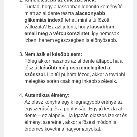
Tudtad, hogy a lassabban lebomló keményítő
miatt az al dente tészta
alacsonyabb
glikémiás indexű
lehet, mint a túlfőzött
változata? Ez azt jelenti, hogy
lassabban
emeli meg a vércukorszintet
, így nemcsak
ízben, hanem egészségben is előnyösebb.
Nem ázik el később sem:
Főleg akkor hasznos az al dente állapot, ha a
tésztát
később még összemelegíted a
szósszal
. Ha túl puhára főzöd, akkor a további
melegítés során csak még inkább szétesik.
Autentikus élmény:
Az olasz konyha egyik legnagyobb erénye az
egyszerűség és a pontosság. Egy jó tészta al
dente – ez alapelv. Ha igazán olaszos ízeket és
élményt szeretnél, akkor a főzési módon is
érdemes követni a hagyományokat.