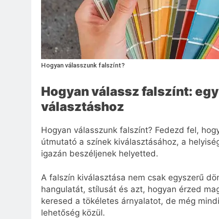
Hogyan válasszunk falszínt?
Hogyan válassz falszínt: eg
választáshoz
Hogyan válasszunk falszínt? Fedezd fel, hogy
útmutató a színek kiválasztásához, a helyiség
igazán beszéljenek helyetted.
A falszín kiválasztása nem csak egyszerű dö
hangulatát, stílusát és azt, hogyan érzed m
keresed a tökéletes árnyalatot, de még mindi
lehetőség közül.