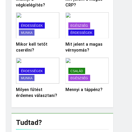
végkielégítés?
CRP?
ÉRDESSÉGEK
EGÉSZSÉG
MUNKA
ÉRDESSÉGEK
Mikor kell tetőt
Mit jelent a magas
cserélni?
vérnyomás?
ÉRDESSÉGEK
CSALÁD
MUNKA
EGÉSZSÉG
Milyen fűtést
Mennyi a táppénz?
érdemes választani?
Tudtad?