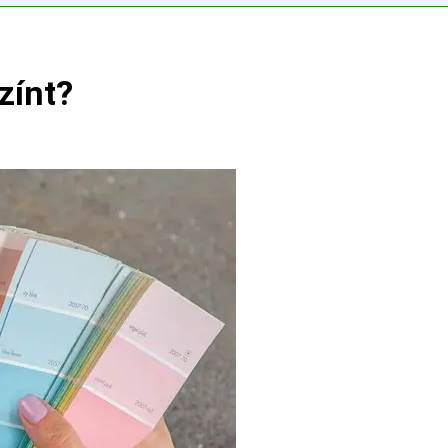
ségvizsgálathoz?
Mit hány fokon kell mosni?
3 Nap Ezelőtt
zínt?