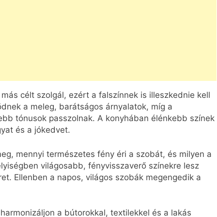
ás célt szolgál, ezért a falszínnek is illeszkednie kell
ödnek a meleg, barátságos árnyalatok, míg a
ebb tónusok passzolnak. A konyhában élénkebb színek
gyat és a jókedvet.
eg, mennyi természetes fény éri a szobát, és milyen a
lyiségben világosabb, fényvisszaverő színekre lesz
et. Ellenben a napos, világos szobák megengedik a
 harmonizáljon a bútorokkal, textilekkel és a lakás