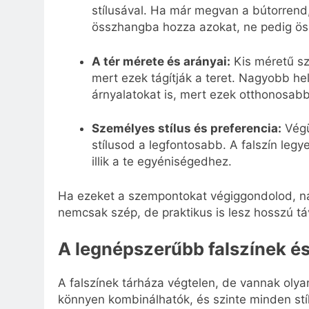
stílusával. Ha már megvan a bútorrend,
összhangba hozza azokat, ne pedig ös
A tér mérete és arányai:
Kis méretű sz
mert ezek tágítják a teret. Nagyobb h
árnyalatokat is, mert ezek otthonosabb
Személyes stílus és preferencia:
Végü
stílusod a legfontosabb. A falszín legy
illik a te egyéniségedhez.
Ha ezeket a szempontokat végiggondolod, nag
nemcsak szép, de praktikus is lesz hosszú tá
A legnépszerűbb falszínek és
A falszínek tárháza végtelen, de vannak oly
könnyen kombinálhatók, és szinte minden stí