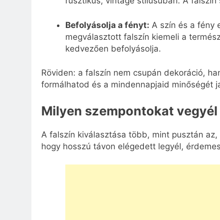
rusztikus, vintage stílusúban. A falszín
Befolyásolja a fényt:
A szín és a fény e
megválasztott falszín kiemeli a termész
kedvezően befolyásolja.
Röviden: a falszín nem csupán dekoráció, ha
formálhatod és a mindennapjaid minőségét ja
Milyen szempontokat vegyél 
A falszín kiválasztása több, mint pusztán az,
hogy hosszú távon elégedett legyél, érdemes