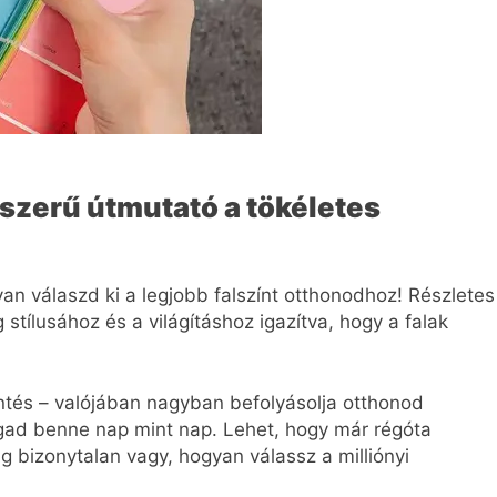
yszerű útmutató a tökéletes
an válaszd ki a legjobb falszínt otthonodhoz! Részletes
 stílusához és a világításhoz igazítva, hogy a falak
ntés – valójában nagyban befolyásolja otthonod
agad benne nap mint nap. Lehet, hogy már régóta
g bizonytalan vagy, hogyan válassz a milliónyi