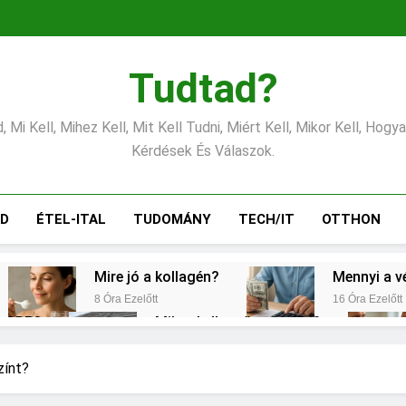
Tudtad?
 Mi Kell, Mihez Kell, Mit Kell Tudni, Miért Kell, Mikor Kell, Hogy
Kérdések És Válaszok.
ÁD
ÉTEL-ITAL
TUDOMÁNY
TECH/IT
OTTHON
Mire jó a kollagén?
Mennyi a v
8 Óra Ezelőtt
16 Óra Ezelőtt
s CRP?
Mikor kell tetőt cserélni?
1 Nap Ezelőtt
emes választani?
Mennyi a táppénz?
zínt?
2 Nap Ezelőtt