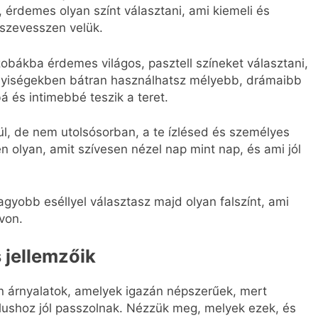
 érdemes olyan színt választani, ami kiemeli és
szevesszen velük.
obákba érdemes világos, pasztell színeket választani,
elyiségekben bátran használhatsz mélyebb, drámaibb
á és intimebbé teszik a teret.
l, de nem utolsósorban, a te ízlésed és személyes
en olyan, amit szívesen nézel nap mint nap, és ami jól
yobb eséllyel választasz majd olyan falszínt, ami
von.
 jellemzőik
an árnyalatok, amelyek igazán népszerűek, mert
lushoz jól passzolnak. Nézzük meg, melyek ezek, és