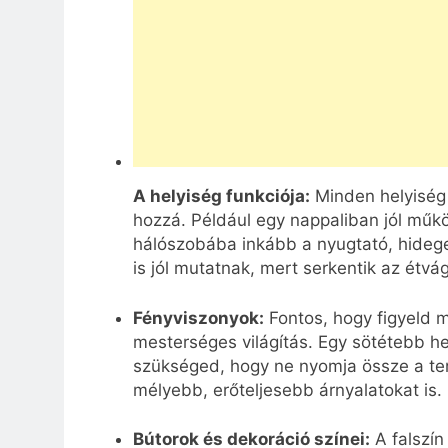
A helyiség funkciója:
Minden helyiség m
hozzá. Például egy nappaliban jól műk
hálószobába inkább a nyugtató, hideg
is jól mutatnak, mert serkentik az étvá
Fényviszonyok:
Fontos, hogy figyeld m
mesterséges világítás. Egy sötétebb he
szükséged, hogy ne nyomja össze a ter
mélyebb, erőteljesebb árnyalatokat is.
Bútorok és dekoráció színei:
A falszín