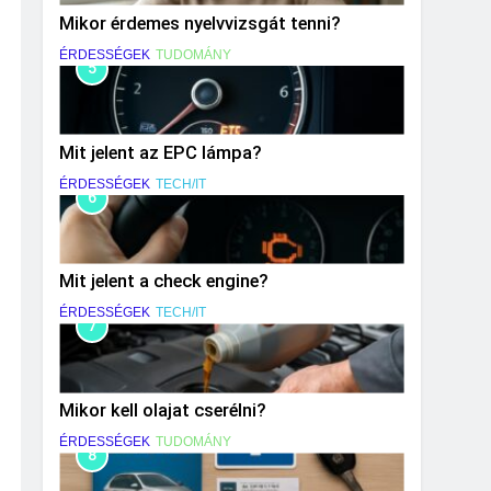
Mikor érdemes nyelvvizsgát tenni?
ÉRDESSÉGEK
TUDOMÁNY
5
Mit jelent az EPC lámpa?
ÉRDESSÉGEK
TECH/IT
6
Mit jelent a check engine?
ÉRDESSÉGEK
TECH/IT
7
Mikor kell olajat cserélni?
ÉRDESSÉGEK
TUDOMÁNY
8