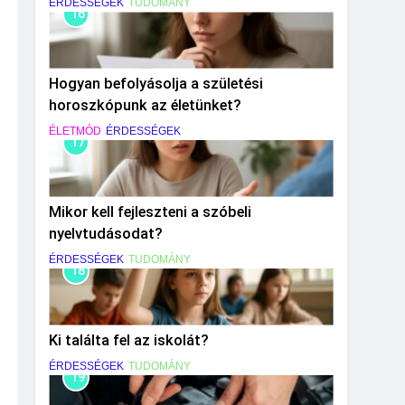
ÉRDESSÉGEK
TUDOMÁNY
16
Hogyan befolyásolja a születési
horoszkópunk az életünket?
ÉLETMÓD
ÉRDESSÉGEK
17
Mikor kell fejleszteni a szóbeli
nyelvtudásodat?
ÉRDESSÉGEK
TUDOMÁNY
18
Ki találta fel az iskolát?
ÉRDESSÉGEK
TUDOMÁNY
19