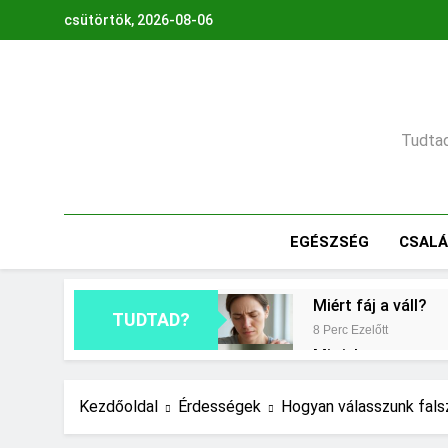
Ugrás
csütörtök, 2026-08-06
a
tartalomra
Tudtad,
EGÉSZSÉG
CSAL
Miért fáj a váll?
TUDTAD?
8 Perc Ezelőtt
Mit jelent a maga
1 Nap Ezelőtt
Milyen fűtést érd
Kezdőoldal
Érdességek
Hogyan válasszunk fals
2 Nap Ezelőtt