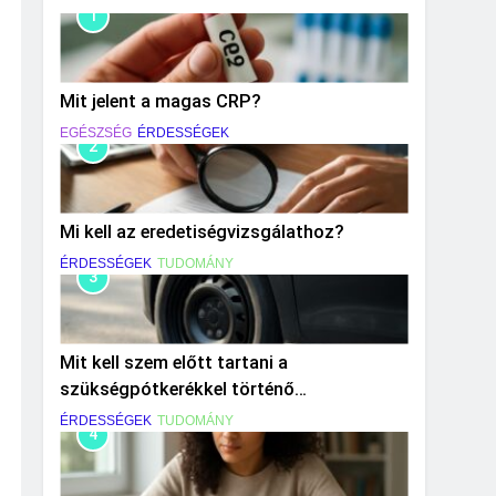
1
Mit jelent a magas CRP?
EGÉSZSÉG
ÉRDESSÉGEK
2
Mi kell az eredetiségvizsgálathoz?
ÉRDESSÉGEK
TUDOMÁNY
3
Mit kell szem előtt tartani a
szükségpótkerékkel történő
közlekedéskor?
ÉRDESSÉGEK
TUDOMÁNY
4