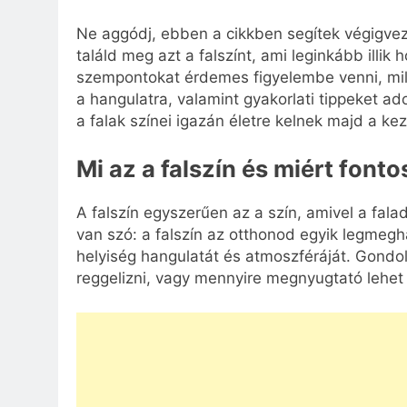
Ne aggódj, ebben a cikkben segítek végigve
találd meg azt a falszínt, ami leginkább ill
szempontokat érdemes figyelembe venni, mily
a hangulatra, valamint gyakorlati tippeket ad
a falak színei igazán életre kelnek majd a kez
Mi az a falszín és miért font
A falszín egyszerűen az a szín, amivel a fal
van szó: a falszín az otthonod egyik legmegh
helyiség hangulatát és atmoszféráját. Gondolj
reggelizni, vagy mennyire megnyugtató lehet