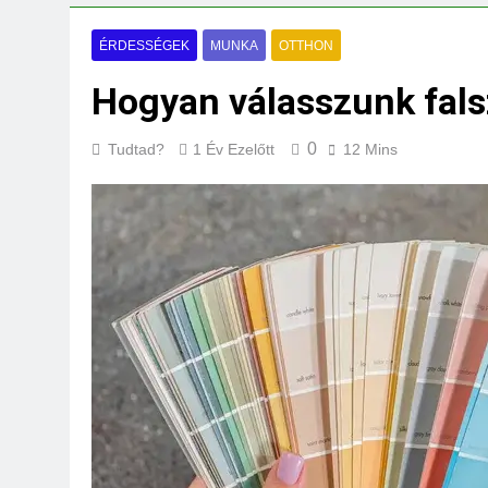
Mi kell az eredeti
3 Nap Ezelőtt
ÉRDESSÉGEK
MUNKA
OTTHON
Hogyan válasszunk fals
0
Tudtad?
1 Év Ezelőtt
12 Mins