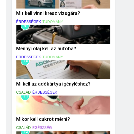
Mit kell vinni kresz vizsgára?
ÉRDESSÉGEK
TUDOMÁNY
9
Mennyi olaj kell az autóba?
ÉRDESSÉGEK
TUDOMÁNY
10
Mi kell az adókártya igényléshez?
CSALÁD
ÉRDESSÉGEK
11
Mikor kell cukrot mérni?
CSALÁD
EGÉSZSÉG
12