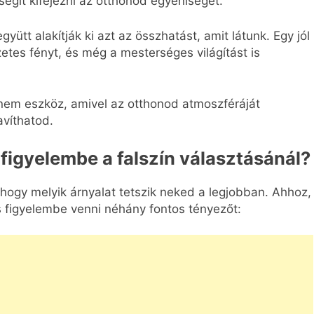
 segít kifejezni az otthonod egyéniségét.
gyütt alakítják ki azt az összhatást, amit látunk. Egy jól
etes fényt, és még a mesterséges világítást is
nem eszköz, amivel az otthonod atmoszféráját
víthatod.
figyelembe a falszín választásánál?
 hogy melyik árnyalat tetszik neked a legjobban. Ahhoz,
 figyelembe venni néhány fontos tényezőt: