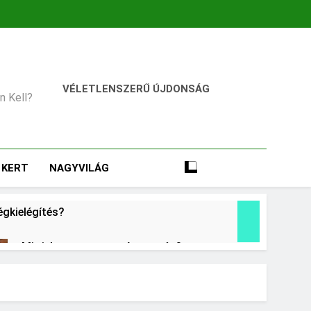
VÉLETLENSZERŰ ÚJDONSÁG
an Kell?
KERT
NAGYVILÁG
égkielégítés?
Mit jelent a magas vérnyomás?
2 Nap Ezelőtt