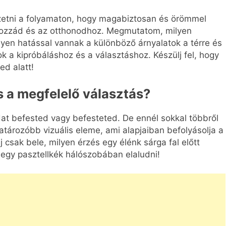
zetni a folyamaton, hogy magabiztosan és örömmel
ik hozzád és az otthonodhoz. Megmutatom, milyen
en hatással vannak a különböző árnyalatok a térre és
ok a kipróbáláshoz és a választáshoz. Készülj fel, hogy
ed alatt!
os a megfelelő választás?
adat befested vagy befesteted. De ennél sokkal többről
atározóbb vizuális eleme, ami alapjaiban befolyásolja a
 csak bele, milyen érzés egy élénk sárga fal előtt
 egy pasztellkék hálószobában elaludni!