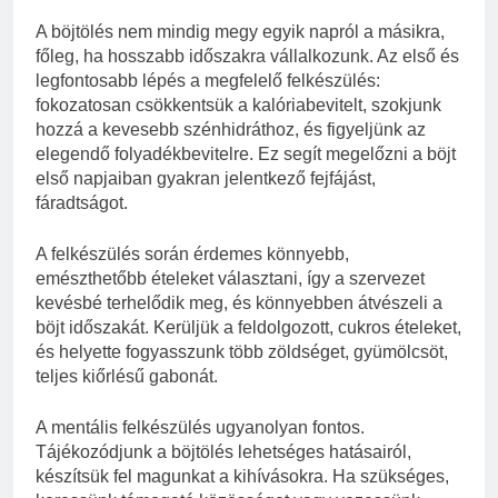
A böjtölés nem mindig megy egyik napról a másikra,
főleg, ha hosszabb időszakra vállalkozunk. Az első és
legfontosabb lépés a megfelelő felkészülés:
fokozatosan csökkentsük a kalóriabevitelt, szokjunk
hozzá a kevesebb szénhidráthoz, és figyeljünk az
elegendő folyadékbevitelre. Ez segít megelőzni a böjt
első napjaiban gyakran jelentkező fejfájást,
fáradtságot.
A felkészülés során érdemes könnyebb,
emészthetőbb ételeket választani, így a szervezet
kevésbé terhelődik meg, és könnyebben átvészeli a
böjt időszakát. Kerüljük a feldolgozott, cukros ételeket,
és helyette fogyasszunk több zöldséget, gyümölcsöt,
teljes kiőrlésű gabonát.
A mentális felkészülés ugyanolyan fontos.
Tájékozódjunk a böjtölés lehetséges hatásairól,
készítsük fel magunkat a kihívásokra. Ha szükséges,