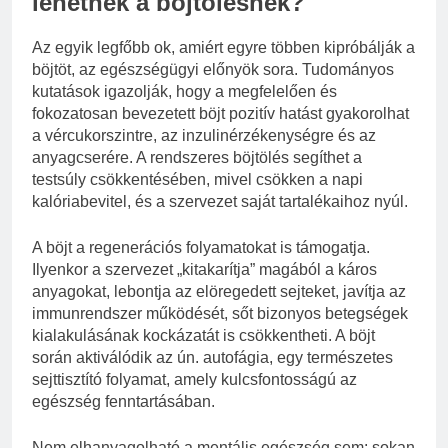
lehetnek a böjtölésnek?
Az egyik legfőbb ok, amiért egyre többen kipróbálják a
böjtöt, az egészségügyi előnyök sora. Tudományos
kutatások igazolják, hogy a megfelelően és
fokozatosan bevezetett böjt pozitív hatást gyakorolhat
a vércukorszintre, az inzulinérzékenységre és az
anyagcserére. A rendszeres böjtölés segíthet a
testsúly csökkentésében, mivel csökken a napi
kalóriabevitel, és a szervezet saját tartalékaihoz nyúl.
A böjt a regenerációs folyamatokat is támogatja.
Ilyenkor a szervezet „kitakarítja” magából a káros
anyagokat, lebontja az elöregedett sejteket, javítja az
immunrendszer működését, sőt bizonyos betegségek
kialakulásának kockázatát is csökkentheti. A böjt
során aktiválódik az ún. autofágia, egy természetes
sejttisztító folyamat, amely kulcsfontosságú az
egészség fenntartásában.
Nem elhanyagolható a mentális egészség sem: sokan