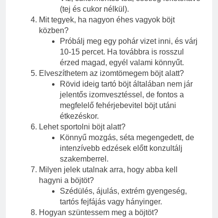
(tej és cukor nélkül).
Mit tegyek, ha nagyon éhes vagyok böjt
közben?
Próbálj meg egy pohár vizet inni, és várj
10-15 percet. Ha továbbra is rosszul
érzed magad, egyél valami könnyűt.
Elveszíthetem az izomtömegem böjt alatt?
Rövid ideig tartó böjt általában nem jár
jelentős izomvesztéssel, de fontos a
megfelelő fehérjebevitel böjt utáni
étkezéskor.
Lehet sportolni böjt alatt?
Könnyű mozgás, séta megengedett, de
intenzívebb edzések előtt konzultálj
szakemberrel.
Milyen jelek utalnak arra, hogy abba kell
hagyni a böjtöt?
Szédülés, ájulás, extrém gyengeség,
tartós fejfájás vagy hányinger.
Hogyan szüntessem meg a böjtöt?