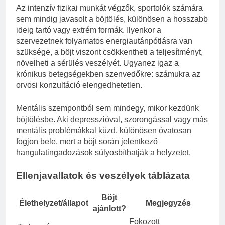
Az intenzív fizikai munkát végzők, sportolók számára
sem mindig javasolt a böjtölés, különösen a hosszabb
ideig tartó vagy extrém formák. Ilyenkor a
szervezetnek folyamatos energiautánpótlásra van
szüksége, a böjt viszont csökkentheti a teljesítményt,
növelheti a sérülés veszélyét. Ugyanez igaz a
krónikus betegségekben szenvedőkre: számukra az
orvosi konzultáció elengedhetetlen.
Mentális szempontból sem mindegy, mikor kezdünk
böjtölésbe. Aki depresszióval, szorongással vagy más
mentális problémákkal küzd, különösen óvatosan
fogjon bele, mert a böjt során jelentkező
hangulatingadozások súlyosbíthatják a helyzetet.
Ellenjavallatok és veszélyek táblázata
Böjt
Élethelyzet/állapot
Megjegyzés
ajánlott?
Fokozott