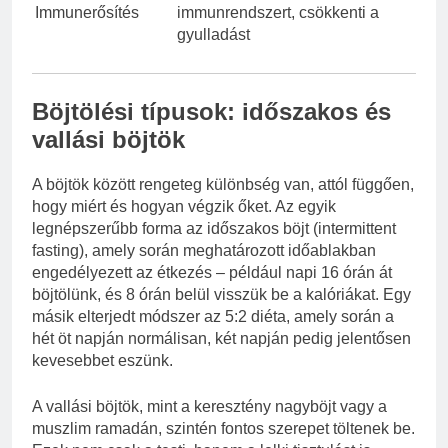
Immunerősítés
immunrendszert, csökkenti a
gyulladást
Böjtölési típusok: időszakos és
vallási böjtök
A böjtök között rengeteg különbség van, attól függően,
hogy miért és hogyan végzik őket. Az egyik
legnépszerűbb forma az időszakos böjt (intermittent
fasting), amely során meghatározott időablakban
engedélyezett az étkezés – például napi 16 órán át
böjtölünk, és 8 órán belül visszük be a kalóriákat. Egy
másik elterjedt módszer az 5:2 diéta, amely során a
hét öt napján normálisan, két napján pedig jelentősen
kevesebbet eszünk.
A vallási böjtök, mint a keresztény nagyböjt vagy a
muszlim ramadán, szintén fontos szerepet töltenek be.