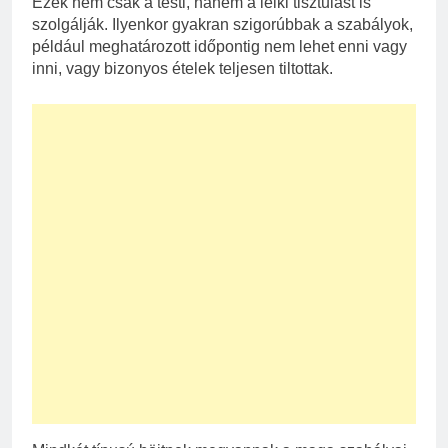
Ezek nem csak a testi, hanem a lelki tisztulást is
szolgálják. Ilyenkor gyakran szigorúbbak a szabályok,
például meghatározott időpontig nem lehet enni vagy
inni, vagy bizonyos ételek teljesen tiltottak.