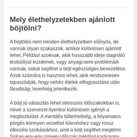
Mely élethelyzetekben ajánlott
böjtölni?
A böjtölés nem minden élethelyzetben előnyös, de
vannak olyan szakaszok, amikor különösen ajánlott
lehet. Például azoknak, akik hosszabb ideje stagnáló
testsúllyal küzdenek, vagy anyagcsere-problémáik
vannak, sokat segíthet a böjt egészséges bevezetése.
Azok számára is hasznos lehet, akik rendszeresen
tapasztalják, hogy nehéz ételek elfogyasztása után
fáradtság, levertség jelentkezik.
A böjt jó választás lehet stresszes időszakokban is,
mivel a szervezet ilyenkor különösen igényli a
megtisztulást. A mentális túlterheltség, a folyamatos
pörgés könnyen vezethet túlevéshez vagy rossz
étkezési szokásokhoz, amit a böjt segíthet megtörni.
Sokan egy-egy ünnepi időszak (például karácsony