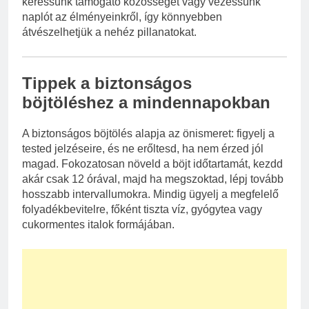
keressünk támogató közösséget vagy vezessünk
naplót az élményeinkről, így könnyebben
átvészelhetjük a nehéz pillanatokat.
Tippek a biztonságos
böjtöléshez a mindennapokban
A biztonságos böjtölés alapja az önismeret: figyelj a
tested jelzéseire, és ne erőltesd, ha nem érzed jól
magad. Fokozatosan növeld a böjt időtartamát, kezdd
akár csak 12 órával, majd ha megszoktad, lépj tovább
hosszabb intervallumokra. Mindig ügyelj a megfelelő
folyadékbevitelre, főként tiszta víz, gyógytea vagy
cukormentes italok formájában.