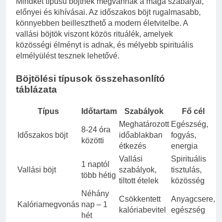
Mindkét típusú böjtnek megvannak a maga szabályai,
előnyei és kihívásai. Az időszakos böjt rugalmasabb,
könnyebben beilleszthető a modern életvitelbe. A
vallási böjtök viszont közös rituálék, amelyek
közösségi élményt is adnak, és mélyebb spirituális
elmélyülést tesznek lehetővé.
Böjtölési típusok összehasonlító
táblázata
Típus
Időtartam
Szabályok
Fő cél
Meghatározott
Egészség,
M
8-24 óra
Időszakos böjt
időablakban
fogyás,
é
közötti
étkezés
energia
e
Vallási
Spirituális
1 naptól
V
Vallási böjt
szabályok,
tisztulás,
több hétig
k
tiltott ételek
közösség
Néhány
F
Csökkentett
Anyagcsere,
Kalóriamegvonás
nap – 1
r
kalóriabevitel
egészség
hét
v