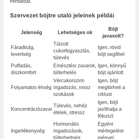
mintáidat.
Szervezet böjtre utaló jeleinek példái
Böjt
Jelenség
Lehetséges ok
javasolt?
Túlzott
Fáradtság,
Igen, rövid
cukorfogyasztás,
levertség
böjt segíthet
túlevés
Puffadás,
Emésztési zavarok,
Igen, könnyű
diszkomfort
túlterhelés
böjt ajánlott
Vércukorszint-
Igen, böjt
Folyamatos éhség
ingadozás, rossz
megtörheti a
szokások
ciklust
Igen, böjt
Túlevés, nehéz
Koncentrációzavar
javíthatja a
ételek, stressz
fókuszt
Hormonális
Egyéni
Ingerlékenység
ingadozások,
mérlegelést
túlterheltség
igényel