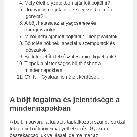
Mely élethelyzetekben ajánlott böjtölni?
Hogyan ismerjük fel a szervezet böjt iránti
igényét?
A böjt hatása az anyagcserére és
energiaszintre
Mikor nem ajánlott böjtölni? Ellenjavallatok
Böjtölés nőknek: speciális szempontok és
időszakok
Böjtölés előtti felkészülés: mire figyeljünk?
Tippek a biztonságos böjtöléshez a
mindennapokban
GYIK – Gyakran ismételt kérdések
A böjt fogalma és jelentősége a
mindennapokban
A böjt, magyarul a tudatos táplálkozási szünet, sokkal
több, mint néhány kihagyott étkezés. Gyakran
összekapcsoljuk vallással, de ma már az