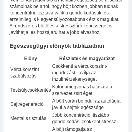
számolnak be arról, hogy böjt közben jobban tudnak
koncentrálni, tisztává válik a gondolkodásuk, és
érzelmileg is kiegyensúlyozottabbnak érzik magukat.
A rendszeres böjtölés a stressztűrő képességet is
javíthatja, és hozzájárulhat a jobb alváshoz.
Egészségügyi előnyök táblázatban
Előny
Részletek és magyarázat
Csökkenti a vércukorszint-
Vércukorszint
ingadozást, javítja az
szabályozás
inzulinérzékenységet
Kalóriamegvonás hatására a
Testsúlycsökkentés
szervezet zsírt éget
A böjt során beindul az autofágia,
Sejtregeneráció
javul a sejtek egészsége
Jobb koncentráció, tisztább
Mentális tisztulás
gondolkodás, csökkent stressz
A böjt támogatja az