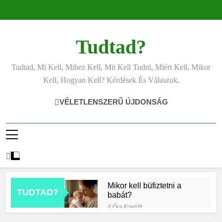
Ugrás
a
tartalomra
Tudtad?
Tudtad, Mi Kell, Mihez Kell, Mit Kell Tudni, Miért Kell, Mikor
Kell, Hogyan Kell? Kérdések És Válaszok.
VÉLETLENSZERŰ ÚJDONSÁG
Mikor kell büfiztetni a
TUDTAD?
babát?
4 Óra Ezelőtt
Mennyi cement kell?