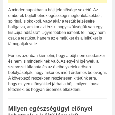
A mindennapokban a böjt jelentősége sokrétű. Az
emberek böjtölhetnek egészségi megfontolásokból,
spirituális okokból, vagy akár a testük jelzéseire
hallgatva, amikor azt érzik, hogy szükségük van egy
kis „újraindításra”. Egyre többen ismerik fel, hogy nem
csak a testüket, hanem az elméjüket és a lelküket is
támogatják vele.
Fontos azonban kiemelni, hogy a böjt nem csodaszer
és nem is mindenkinek való. Az egyéni igények, a
szervezet állapota és az élethelyzetek erősen
befolyásolják, hogy mikor és miért érdemes belevágni.
A következő részekben részletesen kitérünk arra,
hogy milyen előnyökkel járhat a böjt, milyen típusai
léteznek, és hogyan érdemes elkezdeni.
Milyen egészségügyi előnyei