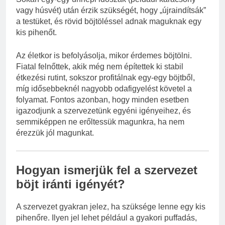
vagy húsvét) után érzik szükségét, hogy „újraindítsák”
a testüket, és rövid böjtöléssel adnak maguknak egy
kis pihenőt.
Az életkor is befolyásolja, mikor érdemes böjtölni.
Fiatal felnőttek, akik még nem építettek ki stabil
étkezési rutint, sokszor profitálnak egy-egy böjtből,
míg idősebbeknél nagyobb odafigyelést követel a
folyamat. Fontos azonban, hogy minden esetben
igazodjunk a szervezetünk egyéni igényeihez, és
semmiképpen ne erőltessük magunkra, ha nem
érezzük jól magunkat.
Hogyan ismerjük fel a szervezet
böjt iránti igényét?
A szervezet gyakran jelez, ha szüksége lenne egy kis
pihenőre. Ilyen jel lehet például a gyakori puffadás,