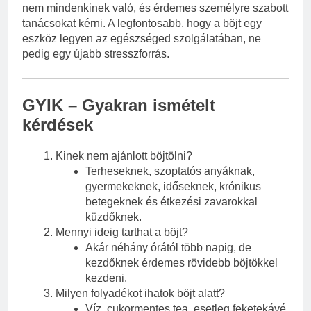
nem mindenkinek való, és érdemes személyre szabott
tanácsokat kérni. A legfontosabb, hogy a böjt egy
eszköz legyen az egészséged szolgálatában, ne
pedig egy újabb stresszforrás.
GYIK – Gyakran ismételt
kérdések
Kinek nem ajánlott böjtölni?
Terheseknek, szoptatós anyáknak,
gyermekeknek, időseknek, krónikus
betegeknek és étkezési zavarokkal
küzdőknek.
Mennyi ideig tarthat a böjt?
Akár néhány órától több napig, de
kezdőknek érdemes rövidebb böjtökkel
kezdeni.
Milyen folyadékot ihatok böjt alatt?
Víz, cukormentes tea, esetleg feketekávé