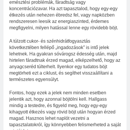
emésztési problémák, fáradtság vagy
koncentrációzavar. Ha azt tapasztalod, hogy egy-egy
étkezés után nehezen ébredsz fel, vagy napközben
rendszeresen leesik az energiaszinted, érdemes
megfigyelni, milyen hatással lenne egy rövidebb böjt.
A túlzott cukor- és szénhidrátfogyasztás
következtében fellépő „ingadozások” is intő jelek
lehetnek. Ha gyakran sóvárogsz édesség után, majd
hirtelen fáradtnak érzed magad, elképzelhető, hogy az
anyagcseréd túlterhelt. Ilyenkor egy tudatos böjt
megtörheti ezt a ciklust, és segíthet visszaállítani a
természetes egyensúlyt.
Fontos, hogy ezek a jelek nem minden esetben
jelentik azt, hogy azonnal böjtölni kell. Hallgass
mindig a testedre, és figyeld meg, hogy egy-egy
kihagyott étkezés vagy rövid böjt után hogyan érzed
magad. Hasznos lehet naplót vezetni a
tapasztalatokról, így könnyebben felismerheted a saját