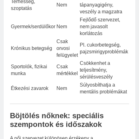
Terhesség,
Nem
tápanyagigény,
szoptatás
veszély a magzatra
Fejlődő szervezet,
Gyermek/serdülőkor
Nem
nem javasolt
korlátozás
Csak
Pl. cukorbetegség,
Krónikus betegség
orvosi
pajzsmirigyproblémák
felügyelet
Csökkenhet a
Sportolók, fizikai
Csak
teljesítmény,
munka
mértékkel
sérülésveszély
Súlyosbíthatja a
Étkezési zavarok
Nem
mentális problémákat
Böjtölés nőknek: speciális
szempontok és időszakok
A női szervezet különösen érzékeny a