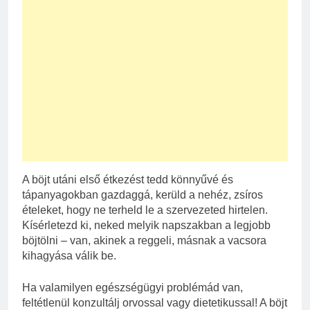
A böjt utáni első étkezést tedd könnyűvé és
tápanyagokban gazdaggá, kerüld a nehéz, zsíros
ételeket, hogy ne terheld le a szervezeted hirtelen.
Kísérletezd ki, neked melyik napszakban a legjobb
böjtölni – van, akinek a reggeli, másnak a vacsora
kihagyása válik be.
Ha valamilyen egészségügyi problémád van,
feltétlenül konzultálj orvossal vagy dietetikussal! A böjt