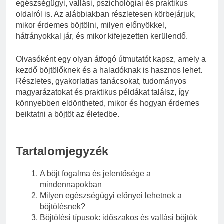
egészségügyi, vallási, pszichológiai és praktikus
oldalról is. Az alábbiakban részletesen körbejárjuk,
mikor érdemes böjtölni, milyen előnyökkel,
hátrányokkal jár, és mikor kifejezetten kerülendő.
Olvasóként egy olyan átfogó útmutatót kapsz, amely a
kezdő böjtölőknek és a haladóknak is hasznos lehet.
Részletes, gyakorlatias tanácsokat, tudományos
magyarázatokat és praktikus példákat találsz, így
könnyebben eldöntheted, mikor és hogyan érdemes
beiktatni a böjtöt az életedbe.
Tartalomjegyzék
A böjt fogalma és jelentősége a
mindennapokban
Milyen egészségügyi előnyei lehetnek a
böjtölésnek?
Böjtölési típusok: időszakos és vallási böjtök