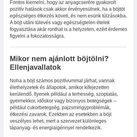
Fontos kiemelni, hogy az anyagcserére gyakorolt
pozitív hatások csak akkor érvényesülnek, ha a böjtöt
egészséges étkezés követi, és nem esünk túlzásokba.
A böjt utáni túlevés vagy egészségtelen ételek
fogyasztása akár ronthat is a helyzeten, ezért érdemes
figyelni a fokozatosságra.
Mikor nem ajánlott böjtölni?
Ellenjavallatok
Noha a böjt számos pozitívummal járhat, vannak
élethelyzetek és állapotok, amikor kifejezetten
kerülendő. Ilyenek például a terhesség, szoptatás,
gyermekkor, időskor vagy bizonyos betegségek –
például cukorbetegség, pajzsmirigyproblémák,
étkezési zavarok. Ezekben az esetekben a böjt
veszélyes lehet, mert a szervezet különleges
tápanyag- és energiaigénnyel rendelkezik.