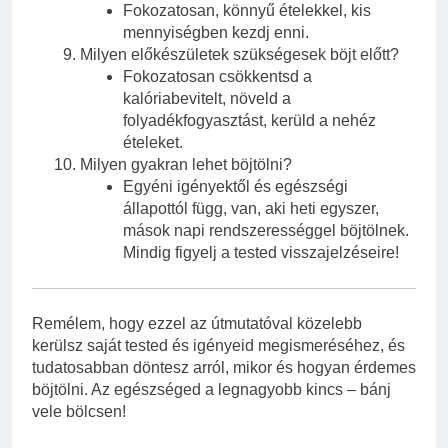
Fokozatosan, könnyű ételekkel, kis
mennyiségben kezdj enni.
Milyen előkészületek szükségesek böjt előtt?
Fokozatosan csökkentsd a
kalóriabevitelt, növeld a
folyadékfogyasztást, kerüld a nehéz
ételeket.
Milyen gyakran lehet böjtölni?
Egyéni igényektől és egészségi
állapottól függ, van, aki heti egyszer,
mások napi rendszerességgel böjtölnek.
Mindig figyelj a tested visszajelzéseire!
Remélem, hogy ezzel az útmutatóval közelebb
kerülsz saját tested és igényeid megismeréséhez, és
tudatosabban döntesz arról, mikor és hogyan érdemes
böjtölni. Az egészséged a legnagyobb kincs – bánj
vele bölcsen!