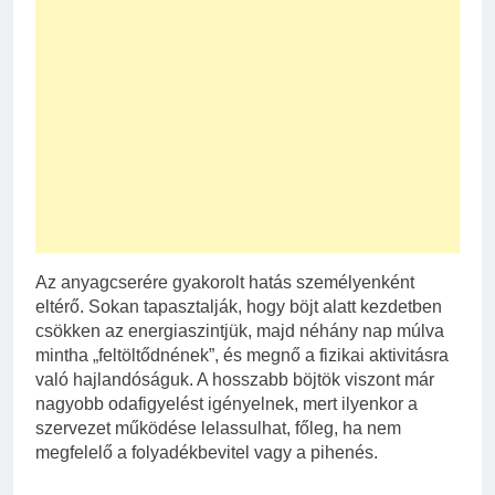
Az anyagcserére gyakorolt hatás személyenként
eltérő. Sokan tapasztalják, hogy böjt alatt kezdetben
csökken az energiaszintjük, majd néhány nap múlva
mintha „feltöltődnének”, és megnő a fizikai aktivitásra
való hajlandóságuk. A hosszabb böjtök viszont már
nagyobb odafigyelést igényelnek, mert ilyenkor a
szervezet működése lelassulhat, főleg, ha nem
megfelelő a folyadékbevitel vagy a pihenés.