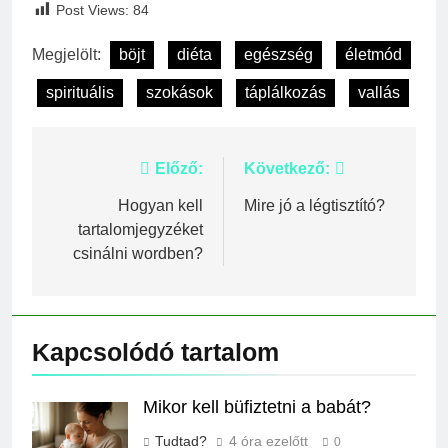
Post Views:
84
Megjelölt:
böjt
diéta
egészség
életmód
spirituális
szokások
táplálkozás
vallás
Bejegyzés
Előző:
Következő:
navigáció
Hogyan kell
Mire jó a légtisztító?
tartalomjegyzéket
csinálni wordben?
Kapcsolódó tartalom
Mikor kell büfiztetni a babát?
Tudtad?
4 óra ezelőtt
0