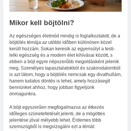
vérnyomás?
3 Nap Ezelőtt
Mikor kell böjtölni?
Az egészséges életmód mindig is foglalkoztatott, de a
böjtölés témája az utóbbi időben különösen közel
került hozzám. Sokan keresik az egyensúlyt a testi-
lelki egészség és a modern élet kihívásai között, s
ebben a böjt egyre népszerűbb megoldásként jelenik
meg. Személyes tapasztalatokból és szakirodalomból
is azt látom, hogy a böjtölés nemcsak egy divathullám,
hanem tudatos döntés is lehet, amely hozzásegít
bennünket ahhoz, hogy jobban figyeljünk
önmagunkra.
A böjt egyszerűen megfogalmazva az étkezés
időleges szüneteltetését jelenti, de a mögöttes
jelentése jóval mélyebb lehet. Érdemes több
szemszögből is megvizsgálni ezt a témát: