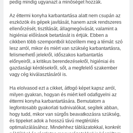
pedig mindig ugyanazt a minőséget hozzák.
Az éttermi konyha karbantartása alatt nem csupán az
eszközök és gépek javítását, hanem azok rendszeres
ellenőrzését, tisztítását, állagmegóvását, valamint a
higiéniai előírások betartását is értjük. Ebben a
cikkben több szempontból közelítem meg a témát: szó
lesz arról, mikor és miért van szükség karbantartásra,
felismerhető jelekről, időszakos karbantartás
előnyeiről, a kritikus berendezésekről, higiéniai és
gazdasági kérdésekről, sőt, a megfelelő szakember
vagy cég kiválasztásáról is.
Ha elolvasod ezt a cikket, átfogó képet kapsz arról,
milyen gyakran, hogyan és miért kell odafigyelni az
éttermi konyha karbantartására. Bemutatom a
legfontosabb gyakorlati tudnivalókat, segítek abban,
hogy tudd, mikor van sürgős beavatkozásra szükség,
és tippeket adok a hosszú távú megtérülés
optimalizálásához. Mindehhez táblázatokkal, konkrét