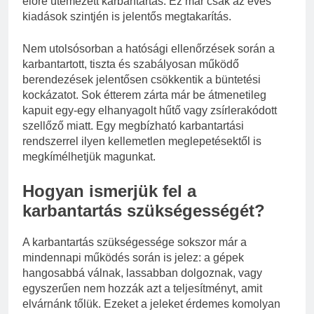
előre ütemezett karbantartás. Ez már csak az éves
kiadások szintjén is jelentős megtakarítás.
Nem utolsósorban a hatósági ellenőrzések során a
karbantartott, tiszta és szabályosan működő
berendezések jelentősen csökkentik a büntetési
kockázatot. Sok étterem zárta már be átmenetileg
kapuit egy-egy elhanyagolt hűtő vagy zsírlerakódott
szellőző miatt. Egy megbízható karbantartási
rendszerrel ilyen kellemetlen meglepetésektől is
megkímélhetjük magunkat.
Hogyan ismerjük fel a
karbantartás szükségességét?
A karbantartás szükségessége sokszor már a
mindennapi működés során is jelez: a gépek
hangosabbá válnak, lassabban dolgoznak, vagy
egyszerűen nem hozzák azt a teljesítményt, amit
elvárnánk tőlük. Ezeket a jeleket érdemes komolyan