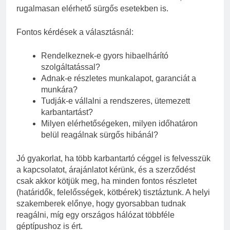
rugalmasan elérhető sürgős esetekben is.
Fontos kérdések a választásnál:
Rendelkeznek-e gyors hibaelhárító
szolgáltatással?
Adnak-e részletes munkalapot, garanciát a
munkára?
Tudják-e vállalni a rendszeres, ütemezett
karbantartást?
Milyen elérhetőségeken, milyen időhatáron
belül reagálnak sürgős hibánál?
Jó gyakorlat, ha több karbantartó céggel is felvesszük
a kapcsolatot, árajánlatot kérünk, és a szerződést
csak akkor kötjük meg, ha minden fontos részletet
(határidők, felelősségek, kötbérek) tisztáztunk. A helyi
szakemberek előnye, hogy gyorsabban tudnak
reagálni, míg egy országos hálózat többféle
géptípushoz is ért.