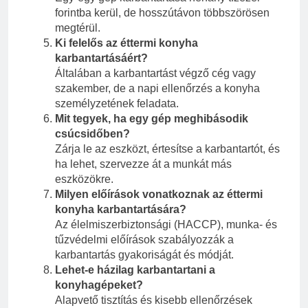
forintba kerül, de hosszútávon többszörösen
megtérül.
Ki felelős az éttermi konyha
karbantartásáért?
Általában a karbantartást végző cég vagy
szakember, de a napi ellenőrzés a konyha
személyzetének feladata.
Mit tegyek, ha egy gép meghibásodik
csúcsidőben?
Zárja le az eszközt, értesítse a karbantartót, és
ha lehet, szervezze át a munkát más
eszközökre.
Milyen előírások vonatkoznak az éttermi
konyha karbantartására?
Az élelmiszerbiztonsági (HACCP), munka- és
tűzvédelmi előírások szabályozzák a
karbantartás gyakoriságát és módját.
Lehet-e házilag karbantartani a
konyhagépeket?
Alapvető tisztítás és kisebb ellenőrzések