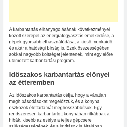
A karbantartás elhanyagolásának következményei
között szerepel az energiafogyasztás emelkedése, a
gépek gyorsabb elhasználódása, a kieső munkaidő,
és akár a hatósági bírság is. Ezek összességében
sokkal nagyobb költséget jelentenek, mint egy előre
ütemezett karbantartási program.
Időszakos karbantartás előnyei
az étteremben
Az időszakos karbantartás célja, hogy a váratlan
meghibásodásokat megelőzzük, és a konyhai
eszközök élettartamát meghosszabbítsuk. Egy
rendszeresen karbantartott konyhában ritkábbak a
hibák, kisebb az esélye a teljes gépcsere
szükségességének, és a javítások is általában