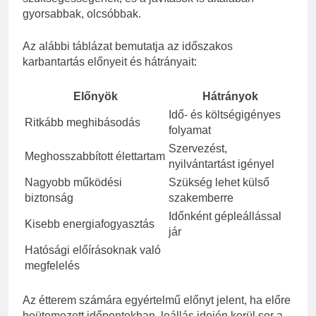
gyorsabbak, olcsóbbak.
Az alábbi táblázat bemutatja az időszakos
karbantartás előnyeit és hátrányait:
Előnyök
Hátrányok
Idő- és költségigényes
Ritkább meghibásodás
folyamat
Szervezést,
Meghosszabbított élettartam
nyilvántartást igényel
Nagyobb működési
Szükség lehet külső
biztonság
szakemberre
Időnként gépleállással
Kisebb energiafogyasztás
jár
Hatósági előírásoknak való
megfelelés
Az étterem számára egyértelmű előnyt jelent, ha előre
beütemezett időpontokban, leállás idején kerül sor a