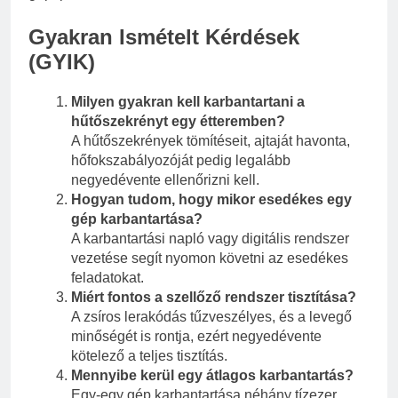
Gyakran Ismételt Kérdések
(GYIK)
Milyen gyakran kell karbantartani a
hűtőszekrényt egy étteremben?
A hűtőszekrények tömítéseit, ajtaját havonta,
hőfokszabályozóját pedig legalább
negyedévente ellenőrizni kell.
Hogyan tudom, hogy mikor esedékes egy
gép karbantartása?
A karbantartási napló vagy digitális rendszer
vezetése segít nyomon követni az esedékes
feladatokat.
Miért fontos a szellőző rendszer tisztítása?
A zsíros lerakódás tűzveszélyes, és a levegő
minőségét is rontja, ezért negyedévente
kötelező a teljes tisztítás.
Mennyibe kerül egy átlagos karbantartás?
Egy-egy gép karbantartása néhány tízezer