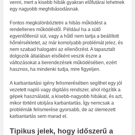
venni, mert a kisebb hibák gyakran előfutárai lehetnek
egy nagyobb meghibásodásnak.
Fontos megkülönböztetni a hibás működést a
rendellenes működéstől. Például ha a sütő
egyenlőtlenül süt, vagy a hűtő nem tartja a beállított
hőmérsékletet, az már komolyabb problémát jelez, és
nem szabad halogatni az ellenőrzést. A tapasztalt
dolgozók általában elsőként veszik észre a
változásokat a berendezések működésében, ezért
hasznos, ha mindenki tudja, mire figyeljen.
A karbantartási igény felismerésében segíthet egy jól
vezetett napló vagy digitális rendszer, ahol rögzítik a
gépek használatát, a kisebb-nagyobb hibákat, és azt,
mikor történt utoljára karbantartás. Így nemcsak a
problémák felismerése gyorsabb, de az ütemezett
karbantartás sem marad el.
Tipikus jelek, hogy időszerű a