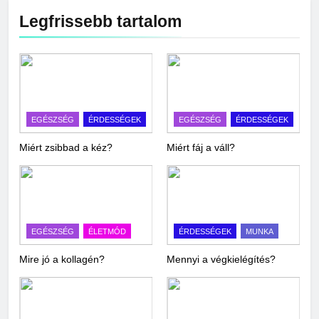
Legfrissebb tartalom
EGÉSZSÉG
ÉRDESSÉGEK
EGÉSZSÉG
ÉRDESSÉGEK
Miért zsibbad a kéz?
Miért fáj a váll?
EGÉSZSÉG
ÉLETMÓD
ÉRDESSÉGEK
MUNKA
Mire jó a kollagén?
Mennyi a végkielégítés?