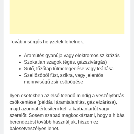
További sürgős helyzetek lehetnek:
Áramütés gyanúja vagy elektromos szikrázás
Szokatlan szagok (égés, gázszivárgás)
Sütő, főzőlap túlmelegedése vagy leállása
Szellőzőből füst, szikra, vagy jelentős
mennyiségű zsír csöpögése
Ilyen esetekben az első teendő mindig a veszélyforrás
csökkentése (például áramtalanítás, gáz elzárása),
majd azonnal értesíteni kell a karbantartót vagy
szerelőt. Sosem szabad megkockáztatni, hogy a hibás
berendezést tovább használjuk, hiszen ez
balesetveszélyes lehet.