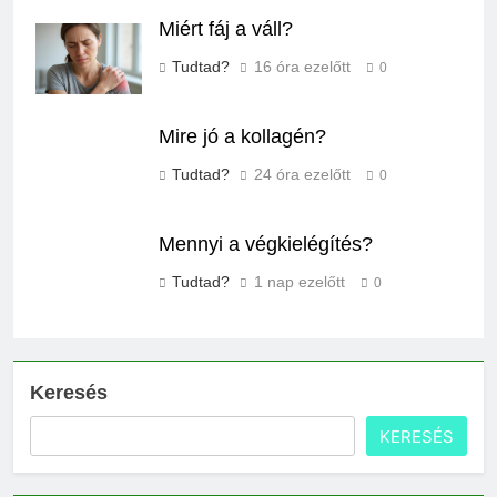
Miért fáj a váll?
Tudtad?
16 óra ezelőtt
0
Mire jó a kollagén?
Tudtad?
24 óra ezelőtt
0
Mennyi a végkielégítés?
Tudtad?
1 nap ezelőtt
0
Keresés
KERESÉS