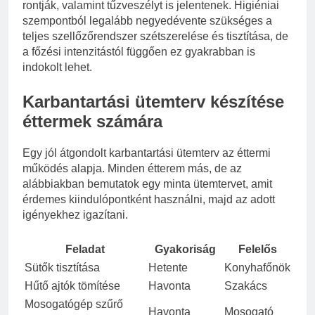
rontják, valamint tűzveszélyt is jelentenek. Higiéniai
szempontból legalább negyedévente szükséges a
teljes szellőzőrendszer szétszerelése és tisztítása, de
a főzési intenzitástól függően ez gyakrabban is
indokolt lehet.
Karbantartási ütemterv készítése
éttermek számára
Egy jól átgondolt karbantartási ütemterv az éttermi
működés alapja. Minden étterem más, de az
alábbiakban bemutatok egy minta ütemtervet, amit
érdemes kiindulópontként használni, majd az adott
igényekhez igazítani.
Feladat
Gyakoriság
Felelős
Sütők tisztítása
Hetente
Konyhafőnök
Hűtő ajtók tömítése
Havonta
Szakács
Mosogatógép szűrő
Havonta
Mosogató