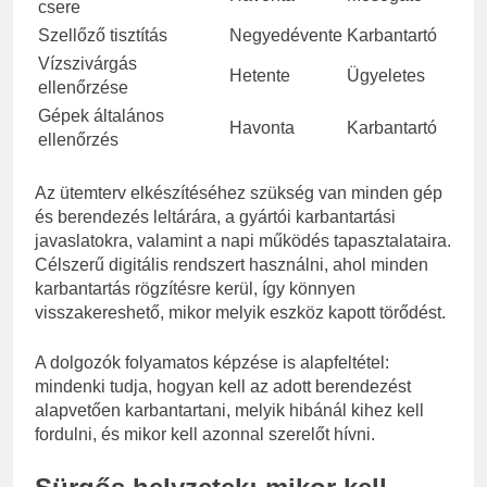
csere
Szellőző tisztítás
Negyedévente
Karbantartó
Vízszivárgás
Hetente
Ügyeletes
ellenőrzése
Gépek általános
Havonta
Karbantartó
ellenőrzés
Az ütemterv elkészítéséhez szükség van minden gép
és berendezés leltárára, a gyártói karbantartási
javaslatokra, valamint a napi működés tapasztalataira.
Célszerű digitális rendszert használni, ahol minden
karbantartás rögzítésre kerül, így könnyen
visszakereshető, mikor melyik eszköz kapott törődést.
A dolgozók folyamatos képzése is alapfeltétel:
mindenki tudja, hogyan kell az adott berendezést
alapvetően karbantartani, melyik hibánál kihez kell
fordulni, és mikor kell azonnal szerelőt hívni.