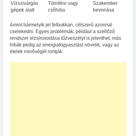
Vízszivárgás
Tömítési vagy
Szakember
gépek alatt
csőhiba
bevonása
Amint bármelyik jel felbukkan, célszerű azonnal
cselekedni. Egyes problémák, például a szellőző
rendszer elzsírosodása tűzveszélyt is jelenthet, más
hibák pedig az energiafogyasztást növelik, vagy az
ételek minőségét rontják.