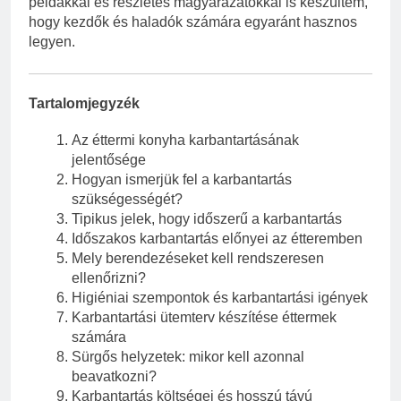
példákkal és részletes magyarázatokkal is készültem,
hogy kezdők és haladók számára egyaránt hasznos
legyen.
Tartalomjegyzék
Az éttermi konyha karbantartásának
jelentősége
Hogyan ismerjük fel a karbantartás
szükségességét?
Tipikus jelek, hogy időszerű a karbantartás
Időszakos karbantartás előnyei az étteremben
Mely berendezéseket kell rendszeresen
ellenőrizni?
Higiéniai szempontok és karbantartási igények
Karbantartási ütemterv készítése éttermek
számára
Sürgős helyzetek: mikor kell azonnal
beavatkozni?
Karbantartás költségei és hosszú távú