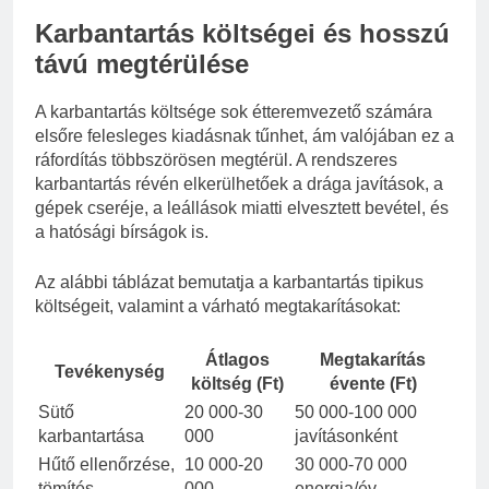
Karbantartás költségei és hosszú
távú megtérülése
A karbantartás költsége sok étteremvezető számára
elsőre felesleges kiadásnak tűnhet, ám valójában ez a
ráfordítás többszörösen megtérül. A rendszeres
karbantartás révén elkerülhetőek a drága javítások, a
gépek cseréje, a leállások miatti elvesztett bevétel, és
a hatósági bírságok is.
Az alábbi táblázat bemutatja a karbantartás tipikus
költségeit, valamint a várható megtakarításokat:
Átlagos
Megtakarítás
Tevékenység
költség (Ft)
évente (Ft)
Sütő
20 000-30
50 000-100 000
karbantartása
000
javításonként
Hűtő ellenőrzése,
10 000-20
30 000-70 000
tömítés
000
energia/év