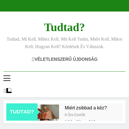
Ugrás
a
tartalomra
Tudtad?
Tudtad, Mi Kell, Mihez Kell, Mit Kell Tudni, Miért Kell, Mikor
Kell, Hogyan Kell? Kérdések És Válaszok.
VÉLETLENSZERŰ ÚJDONSÁG
Miért zsibbad a kéz?
TUDTAD?
8 Óra Ezelőtt
Miért fáj a váll?