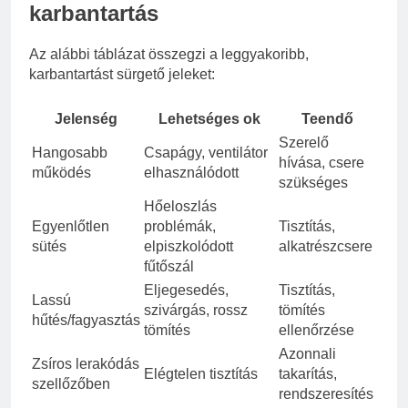
karbantartás
Az alábbi táblázat összegzi a leggyakoribb,
karbantartást sürgető jeleket:
Jelenség
Lehetséges ok
Teendő
Szerelő
Hangosabb
Csapágy, ventilátor
hívása, csere
működés
elhasználódott
szükséges
Hőeloszlás
Egyenlőtlen
problémák,
Tisztítás,
sütés
elpiszkolódott
alkatrészcsere
fűtőszál
Eljegesedés,
Tisztítás,
Lassú
szivárgás, rossz
tömítés
hűtés/fagyasztás
tömítés
ellenőrzése
Azonnali
Zsíros lerakódás
Elégtelen tisztítás
takarítás,
szellőzőben
rendszeresítés