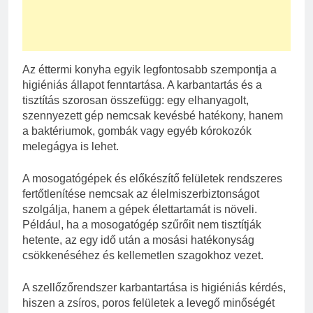
Az éttermi konyha egyik legfontosabb szempontja a
higiéniás állapot fenntartása. A karbantartás és a
tisztítás szorosan összefügg: egy elhanyagolt,
szennyezett gép nemcsak kevésbé hatékony, hanem
a baktériumok, gombák vagy egyéb kórokozók
melegágya is lehet.
A mosogatógépek és előkészítő felületek rendszeres
fertőtlenítése nemcsak az élelmiszerbiztonságot
szolgálja, hanem a gépek élettartamát is növeli.
Például, ha a mosogatógép szűrőit nem tisztítják
hetente, az egy idő után a mosási hatékonyság
csökkenéséhez és kellemetlen szagokhoz vezet.
A szellőzőrendszer karbantartása is higiéniás kérdés,
hiszen a zsíros, poros felületek a levegő minőségét