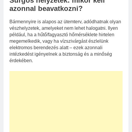
Sürgős helyzetek: mikor kell
azonnal beavatkozni?
Bármennyire is alapos az ütemterv, adódhatnak olyan
vészhelyzetek, amelyeket nem lehet halogatni. Ilyen
például, ha a hűtő/fagyasztó hőmérséklete hirtelen
megemelkedik, vagy ha vízszivárgást észlelünk
elektromos berendezés alatt – ezek azonnali
intézkedést igényelnek a biztonság és a minőség
érdekében.