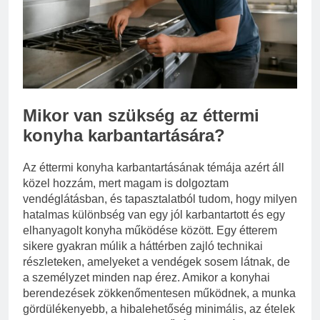
eredetiségvizsgálathoz?
3 Nap Ezelőtt
Mikor van szükség az éttermi
konyha karbantartására?
Az éttermi konyha karbantartásának témája azért áll
közel hozzám, mert magam is dolgoztam
vendéglátásban, és tapasztalatból tudom, hogy milyen
hatalmas különbség van egy jól karbantartott és egy
elhanyagolt konyha működése között. Egy étterem
sikere gyakran múlik a háttérben zajló technikai
részleteken, amelyeket a vendégek sosem látnak, de
a személyzet minden nap érez. Amikor a konyhai
berendezések zökkenőmentesen működnek, a munka
gördülékenyebb, a hibalehetőség minimális, az ételek