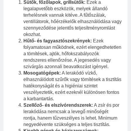
Sütők, főzőlapok, grillsütők:
Ezek a
legalapvetőbb eszközök, melyek állandó
terhelésnek vannak kitéve. A fűtőszálak,
ventillátorok, hőérzékelők elhasználódása vagy
szennyeződése jelentős teljesítményromlást
okozhat.
Hűtő- és fagyasztószekrények:
Ezek
folyamatosan működnek, ezért elengedhetetlen
a tömítések, ajtók, hőfokszabályozók
rendszeres ellenőrzése. A jegesedés vagy
szivárgás azonnali beavatkozást igényel.
Mosogatógépek:
A lerakódó vízkő,
elhasználódott szűrők vagy tömítések a tisztítás
hatékonyságát és a higiéniai szintet
veszélyeztetik, ezért ezeknél különösen fontos
a karbantartás.
Szellőző- és elszívórendszerek:
A zsír és por
lerakódása nemcsak a levegő minőségét
rontja, hanem tűzveszélyes is lehet. Minimum
negyedévente szükséges a teljes tisztítás.
Kisebb gépek és kéziszerszámok: