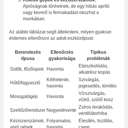
Apróságnak tűnhetnek, de egy hibás aprító
vagy keverő is fennakadást okozhat a
munkában.
Az alábbi táblázat segít áttekinteni, milyen gyakran
érdemes ellenőrizni az adott eszköztípust:
Berendezés
Ellenőrzés
Tipikus
típusa
gyakorisága
problémák
Elpiszkolódás,
Sütők, főzőlapok
Havonta
alkatrész kopás
Kéthetente,
Szivárgás,
Hűtő/fagyasztó
havonta
jegesedés, tömítés
Vízszivárgás,
Mosogatógép
Havonta
vízkő, szűrő kosz
Zsíros lerakódás,
Szellőzőrendszer
Negyedévente
ventillátorhiba
Kéziszerszámok,
Folyamatos,
Élesítés, tisztítás,
apró gépek
havonta
csere