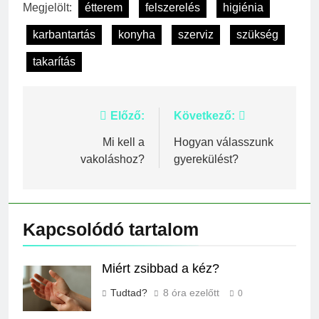
Megjelölt:
étterem
felszerelés
higiénia
karbantartás
konyha
szerviz
szükség
takarítás
Bejegyzés
Előző:
Következő:
navigáció
Mi kell a
Hogyan válasszunk
vakoláshoz?
gyerekülést?
Kapcsolódó tartalom
Miért zsibbad a kéz?
Tudtad?
8 óra ezelőtt
0