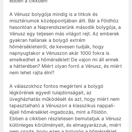
ebben a cikkben!
A Vénusz bolygója mindig is a titkok és
misztériumok középpontjában állt. Bár a Földhöz
hasonlóan a Naprendszerünk második bolygója, a
Vénusz egy teljesen más világot rejt. Az emberek
gyakran hallanak a bolygó extrém
hőmérsékleteiről, de kevesen tudják, hogy
napnyugtakor a Vénuszon akár 1000 fokra is
emelkedhet a hőmérséklet! De vajon mi áll ennek
a hátterében? Miért olyan forró a Vénusz, és miért
nem lehet rajta élni?
A válaszokhoz fontos megérteni a bolygó
légkörének egyedi tulajdonságait, az
üvegházhatás működését és azt, hogy miért nem
tapasztalható a Vénuszon a klasszikus nappali-
éjjeli hőmérséklet-ingadozás, mint a Földön.
Ebben a cikkben részletesen bemutatjuk a Vénusz
különleges körülményeit, és elmagyarázzuk, miért
nem csoda, hogy ezen a bolygón a hőmérséklet