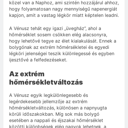
közel van a Naphoz, ami szintén hozzájárul ahhoz,
hogy folyamatosan nagy mennyiségű napenergiát
kapjon, amit a vastag légkör miatt képtelen leadni.
A Vénusz tehát egy igazi „üvegház”, ahol a
hőmérséklet sosem csökken elég alacsonyra,
hogy lehetővé tegye az élet kialakulását. Ennek a
bolygónak az extrém hőmérsékletei és egyedi
légköri jelenségei teszik különlegessé és egyben
ijesztővé a felfedezéseket.
Az extrém
hőmérsékletváltozás
A Vénusz egyik legkülönlegesebb és
legérdekesebb jellemzője az extrém
hőmérsékletváltozás, különösen a napnyugta
körüli időszakokban. Míg sok más bolygó
esetében a nappali és éjszakai hőmérséklet
közötti különbségek elég nagyok lehetnek, a