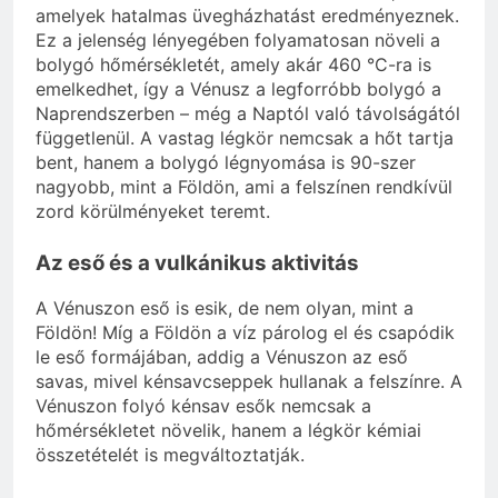
amelyek hatalmas üvegházhatást eredményeznek.
Ez a jelenség lényegében folyamatosan növeli a
bolygó hőmérsékletét, amely akár 460 °C-ra is
emelkedhet, így a Vénusz a legforróbb bolygó a
Naprendszerben – még a Naptól való távolságától
függetlenül. A vastag légkör nemcsak a hőt tartja
bent, hanem a bolygó légnyomása is 90-szer
nagyobb, mint a Földön, ami a felszínen rendkívül
zord körülményeket teremt.
Az eső és a vulkánikus aktivitás
A Vénuszon eső is esik, de nem olyan, mint a
Földön! Míg a Földön a víz párolog el és csapódik
le eső formájában, addig a Vénuszon az eső
savas, mivel kénsavcseppek hullanak a felszínre. A
Vénuszon folyó kénsav esők nemcsak a
hőmérsékletet növelik, hanem a légkör kémiai
összetételét is megváltoztatják.