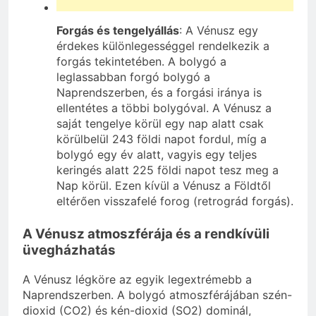
Forgás és tengelyállás
: A Vénusz egy
érdekes különlegességgel rendelkezik a
forgás tekintetében. A bolygó a
leglassabban forgó bolygó a
Naprendszerben, és a forgási iránya is
ellentétes a többi bolygóval. A Vénusz a
saját tengelye körül egy nap alatt csak
körülbelül 243 földi napot fordul, míg a
bolygó egy év alatt, vagyis egy teljes
keringés alatt 225 földi napot tesz meg a
Nap körül. Ezen kívül a Vénusz a Földtől
eltérően visszafelé forog (retrográd forgás).
A Vénusz atmoszférája és a rendkívüli
üvegházhatás
A Vénusz légköre az egyik legextrémebb a
Naprendszerben. A bolygó atmoszférájában szén-
dioxid (CO2) és kén-dioxid (SO2) dominál,