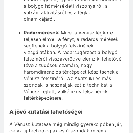
a bolygó hőmérsékleti viszonyairól, a
vulkáni aktivitásról és a légkör
dinamikájáról.
Radarmérések
: Mivel a Vénusz légköre
teljesen elnyeli a fényt, a radaros mérések
segítenek a bolygó felszínének
vizsgálatában. A radarsugárzást a bolygó
felszínéről visszaverődve elemzik, lehetővé
téve a tudósok számára, hogy
háromdimenziós térképeket készítsenek a
Vénusz felszínéről. Az Akatsuki és más
szondák is használják ezt a technikát a
Vénusz rejtett, vulkánikus felszínének
feltérképezésére.
A jövő kutatási lehetőségei
A Vénusz kutatása még mindig gyerekcipőben jár,
de az új technológiák és űrszondák révén a