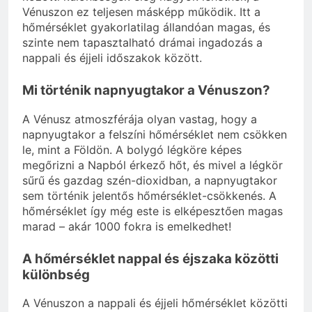
Vénuszon ez teljesen másképp működik. Itt a
hőmérséklet gyakorlatilag állandóan magas, és
szinte nem tapasztalható drámai ingadozás a
nappali és éjjeli időszakok között.
Mi történik napnyugtakor a Vénuszon?
A Vénusz atmoszférája olyan vastag, hogy a
napnyugtakor a felszíni hőmérséklet nem csökken
le, mint a Földön. A bolygó légköre képes
megőrizni a Napból érkező hőt, és mivel a légkör
sűrű és gazdag szén-dioxidban, a napnyugtakor
sem történik jelentős hőmérséklet-csökkenés. A
hőmérséklet így még este is elképesztően magas
marad – akár 1000 fokra is emelkedhet!
A hőmérséklet nappal és éjszaka közötti
különbség
A Vénuszon a nappali és éjjeli hőmérséklet közötti