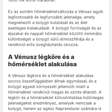
1000 fok körül maradhat.
Ez az extrém hőmérsékletváltozás a Vénusz egyik
legfontosabb és legfurcsább jelensége, amely
megnehezíti a bolygó kutatását és az élet
esetleges kialakulását. A bolygó forróságát és az
éjszakai és nappali hőmérséklet közötti minimális
különbséget a bolygó sűrű atmoszférája és a
rendkívül erős üvegházhatás okozza.
A Vénusz légköre és a
hőmérséklet alakulása
A Vénusz légköre és a hőmérséklet alakulása
szoros összefüggésben állnak egymással, és a
bolygó egyedi környezeti jellemzői miatt a
hőmérséklet rendkívül magas és szinte állandó. A
légkör és a hőmérséklet kölcsönhatása különleges
jelenségeket eredményez, amelyek nemcsak a
bolygó, hanem az egész Naprendszer számára is