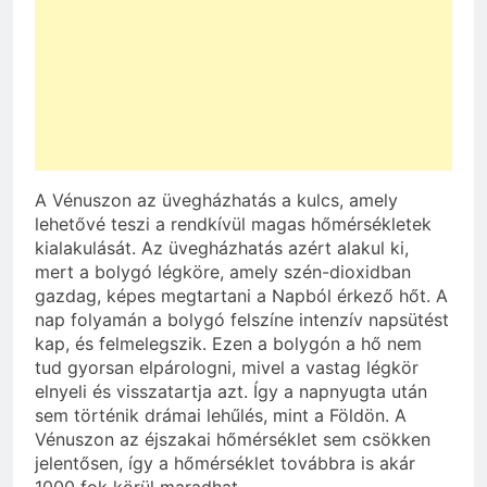
A Vénuszon az üvegházhatás a kulcs, amely
lehetővé teszi a rendkívül magas hőmérsékletek
kialakulását. Az üvegházhatás azért alakul ki,
mert a bolygó légköre, amely szén-dioxidban
gazdag, képes megtartani a Napból érkező hőt. A
nap folyamán a bolygó felszíne intenzív napsütést
kap, és felmelegszik. Ezen a bolygón a hő nem
tud gyorsan elpárologni, mivel a vastag légkör
elnyeli és visszatartja azt. Így a napnyugta után
sem történik drámai lehűlés, mint a Földön. A
Vénuszon az éjszakai hőmérséklet sem csökken
jelentősen, így a hőmérséklet továbbra is akár