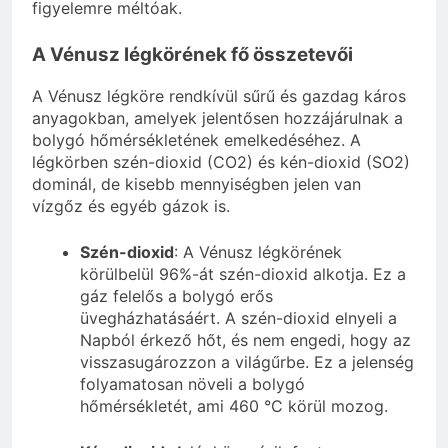
figyelemre méltóak.
A Vénusz légkörének fő összetevői
A Vénusz légköre rendkívül sűrű és gazdag káros
anyagokban, amelyek jelentősen hozzájárulnak a
bolygó hőmérsékletének emelkedéséhez. A
légkörben szén-dioxid (CO2) és kén-dioxid (SO2)
dominál, de kisebb mennyiségben jelen van
vízgőz és egyéb gázok is.
Szén-dioxid
: A Vénusz légkörének
körülbelül 96%-át szén-dioxid alkotja. Ez a
gáz felelős a bolygó erős
üvegházhatásáért. A szén-dioxid elnyeli a
Napból érkező hőt, és nem engedi, hogy az
visszasugározzon a világűrbe. Ez a jelenség
folyamatosan növeli a bolygó
hőmérsékletét, ami 460 °C körül mozog.