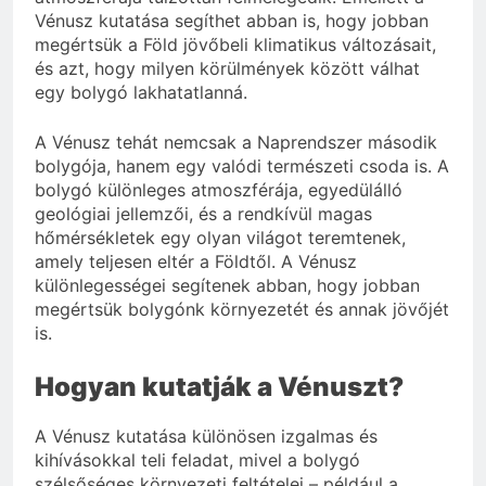
Vénusz kutatása segíthet abban is, hogy jobban
megértsük a Föld jövőbeli klimatikus változásait,
és azt, hogy milyen körülmények között válhat
egy bolygó lakhatatlanná.
A Vénusz tehát nemcsak a Naprendszer második
bolygója, hanem egy valódi természeti csoda is. A
bolygó különleges atmoszférája, egyedülálló
geológiai jellemzői, és a rendkívül magas
hőmérsékletek egy olyan világot teremtenek,
amely teljesen eltér a Földtől. A Vénusz
különlegességei segítenek abban, hogy jobban
megértsük bolygónk környezetét és annak jövőjét
is.
Hogyan kutatják a Vénuszt?
A Vénusz kutatása különösen izgalmas és
kihívásokkal teli feladat, mivel a bolygó
szélsőséges környezeti feltételei – például a