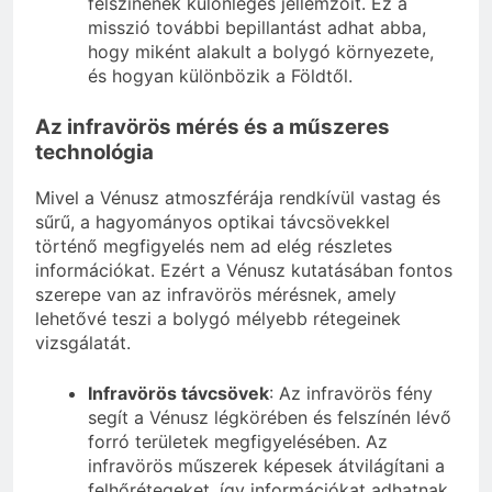
felszínének különleges jellemzőit. Ez a
misszió további bepillantást adhat abba,
hogy miként alakult a bolygó környezete,
és hogyan különbözik a Földtől.
Az infravörös mérés és a műszeres
technológia
Mivel a Vénusz atmoszférája rendkívül vastag és
sűrű, a hagyományos optikai távcsövekkel
történő megfigyelés nem ad elég részletes
információkat. Ezért a Vénusz kutatásában fontos
szerepe van az infravörös mérésnek, amely
lehetővé teszi a bolygó mélyebb rétegeinek
vizsgálatát.
Infravörös távcsövek
: Az infravörös fény
segít a Vénusz légkörében és felszínén lévő
forró területek megfigyelésében. Az
infravörös műszerek képesek átvilágítani a
felhőrétegeket, így információkat adhatnak