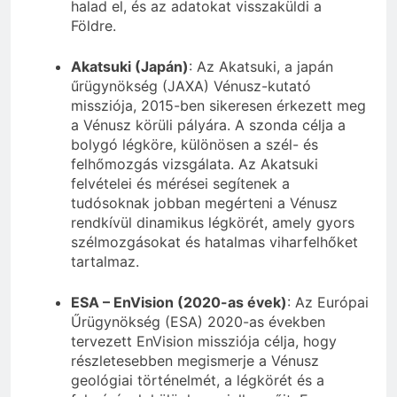
halad el, és az adatokat visszaküldi a
Földre.
Akatsuki (Japán)
: Az Akatsuki, a japán
űrügynökség (JAXA) Vénusz-kutató
missziója, 2015-ben sikeresen érkezett meg
a Vénusz körüli pályára. A szonda célja a
bolygó légköre, különösen a szél- és
felhőmozgás vizsgálata. Az Akatsuki
felvételei és mérései segítenek a
tudósoknak jobban megérteni a Vénusz
rendkívül dinamikus légkörét, amely gyors
szélmozgásokat és hatalmas viharfelhőket
tartalmaz.
ESA – EnVision (2020-as évek)
: Az Európai
Űrügynökség (ESA) 2020-as években
tervezett EnVision missziója célja, hogy
részletesebben megismerje a Vénusz
geológiai történelmét, a légkörét és a