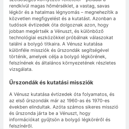
rendkívül magas hőmérséklet, a vastag, savas
légkör és a hatalmas légnyomás – megnehezítik a
közvetlen megfigyelést és a kutatást. Azonban a
tudósok évtizedek óta dolgoznak azon, hogy
jobban megértsék a Vénuszt, és különböző
technológiai eszközökkel próbálnak válaszokat
találni a bolygó titkaira. A Vénusz kutatása
különféle missziók és űrszondák segítségével
történik, amelyek célja a bolygó légkörének,
felszínének és általános környezetének részletes
vizsgálata.
Űrszondák és kutatási missziók
A Vénusz kutatása évtizedek óta folyamatos, és
az első űrszondák már az 1960-as és 1970-es
években elindultak. Azóta számos sikeres misszió
és űrszonda járta be a Vénuszt, hogy
információkat gyűjtsön a bolygó légköréről és
felszínéről.