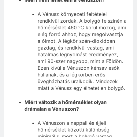
A Vénusz környezeti feltételei
rendkívül zordak. A bolygó felszínén a
hőmérséklet 460 °C körül mozog, ami
elég forró ahhoz, hogy megolvasztja
a ólmot. A légkör szén-dioxidban
gazdag, és rendkívül vastag, ami
hatalmas légnyomást eredményez,
ami 90-szer nagyobb, mint a Földön.
Ezen kívül a Vénuszon kénsav esők
hullanak, és a légkörben erős
üvegházhatás uralkodik. Mindezek
miatt a Vénusz egy élhetetlen bolygó.
Miért változik a hőmérséklet olyan
drámaian a Vénuszon?
A Vénuszon a nappali és éjjeli
hőmérséklet közötti különbség
minimális, mert a bolygó vastag