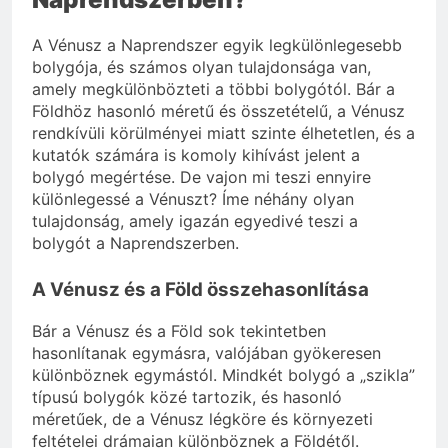
A Vénusz a Naprendszer egyik legkülönlegesebb
bolygója, és számos olyan tulajdonsága van,
amely megkülönbözteti a többi bolygótól. Bár a
Földhöz hasonló méretű és összetételű, a Vénusz
rendkívüli körülményei miatt szinte élhetetlen, és a
kutatók számára is komoly kihívást jelent a
bolygó megértése. De vajon mi teszi ennyire
különlegessé a Vénuszt? Íme néhány olyan
tulajdonság, amely igazán egyedivé teszi a
bolygót a Naprendszerben.
A Vénusz és a Föld összehasonlítása
Bár a Vénusz és a Föld sok tekintetben
hasonlítanak egymásra, valójában gyökeresen
különböznek egymástól. Mindkét bolygó a „szikla”
típusú bolygók közé tartozik, és hasonló
méretűek, de a Vénusz légköre és környezeti
feltételei drámaian különböznek a Földétől.