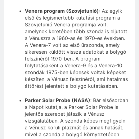
Venera program (Szovjetunió)
: Az egyik
első és legismertebb kutatási program a
Szovjetunió Venera programja volt,
amelynek keretében több szonda is eljutott
a Vénuszra a 1960-as és 1970-es években.
A Venera-7 volt az első űrszonda, amely
sikeresen küldött vissza adatokat a bolygó
felszínéről 1970-ben. A program
folytatásaként a Venera-9 és a Venera-10
szondák 1975-ben képesek voltak képeket
készíteni a Vénusz felszínéről, ami hatalmas
áttörést jelentett a bolygó kutatásában.
Parker Solar Probe (NASA)
: Bár elsősorban
a Napot kutatja, a Parker Solar Probe is
jelentős szerepet játszik a Vénusz
vizsgálatában. A szonda képes megfigyelni
a Vénusz körüli plazmát és annak hatását,
mivel a szonda a bolygó környezetében