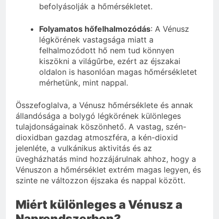
befolyásolják a hőmérsékletet.
Folyamatos hőfelhalmozódás
: A Vénusz
légkörének vastagsága miatt a
felhalmozódott hő nem tud könnyen
kiszökni a világűrbe, ezért az éjszakai
oldalon is hasonlóan magas hőmérsékletet
mérhetünk, mint nappal.
Összefoglalva, a Vénusz hőmérséklete és annak
állandósága a bolygó légkörének különleges
tulajdonságainak köszönhető. A vastag, szén-
dioxidban gazdag atmoszféra, a kén-dioxid
jelenléte, a vulkánikus aktivitás és az
üvegházhatás mind hozzájárulnak ahhoz, hogy a
Vénuszon a hőmérséklet extrém magas legyen, és
szinte ne változzon éjszaka és nappal között.
Miért különleges a Vénusz a
Naprendszerben?