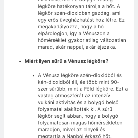
légköre hatékonyan tárolja a hőt. A
légkör szén-dioxidban gazdag, ami
egy erős üvegházhatást hoz létre. Ez
megakadályozza, hogy a hő
elpárologjon, így a Vénuszon a
hőmérséklet gyakorlatilag változatlan
marad, akár nappal, akár éjszaka.
Miért ilyen sűrű a Vénusz légköre?
A Vénusz légköre szén-dioxidból és
kén-dioxidból áll, és több mint 90-
szer sűrűbb, mint a Föld légköre. Ezt a
vastag atmoszférát az intenzív
vulkáni aktivitás és a bolygó belső
folyamatai alakították ki. A sűrű
légkör segít abban, hogy a bolygó
folyamatosan magas hőmérsékleten
maradjon, mivel az elnyeli és
megtartja a Napból érkező hőt.