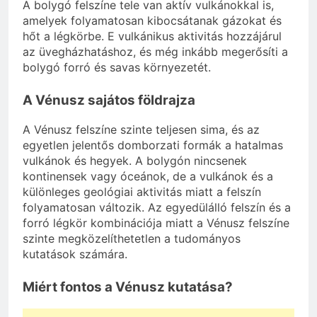
A bolygó felszíne tele van aktív vulkánokkal is,
amelyek folyamatosan kibocsátanak gázokat és
hőt a légkörbe. E vulkánikus aktivitás hozzájárul
az üvegházhatáshoz, és még inkább megerősíti a
bolygó forró és savas környezetét.
A Vénusz sajátos földrajza
A Vénusz felszíne szinte teljesen sima, és az
egyetlen jelentős domborzati formák a hatalmas
vulkánok és hegyek. A bolygón nincsenek
kontinensek vagy óceánok, de a vulkánok és a
különleges geológiai aktivitás miatt a felszín
folyamatosan változik. Az egyedülálló felszín és a
forró légkör kombinációja miatt a Vénusz felszíne
szinte megközelíthetetlen a tudományos
kutatások számára.
Miért fontos a Vénusz kutatása?