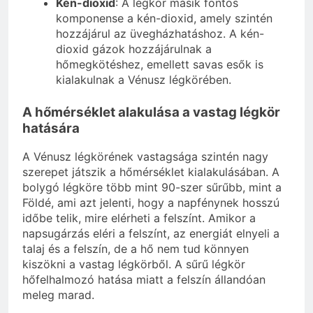
Kén-dioxid
: A légkör másik fontos
komponense a kén-dioxid, amely szintén
hozzájárul az üvegházhatáshoz. A kén-
dioxid gázok hozzájárulnak a
hőmegkötéshez, emellett savas esők is
kialakulnak a Vénusz légkörében.
A hőmérséklet alakulása a vastag légkör
hatására
A Vénusz légkörének vastagsága szintén nagy
szerepet játszik a hőmérséklet kialakulásában. A
bolygó légköre több mint 90-szer sűrűbb, mint a
Földé, ami azt jelenti, hogy a napfénynek hosszú
időbe telik, mire elérheti a felszínt. Amikor a
napsugárzás eléri a felszínt, az energiát elnyeli a
talaj és a felszín, de a hő nem tud könnyen
kiszökni a vastag légkörből. A sűrű légkör
hőfelhalmozó hatása miatt a felszín állandóan
meleg marad.