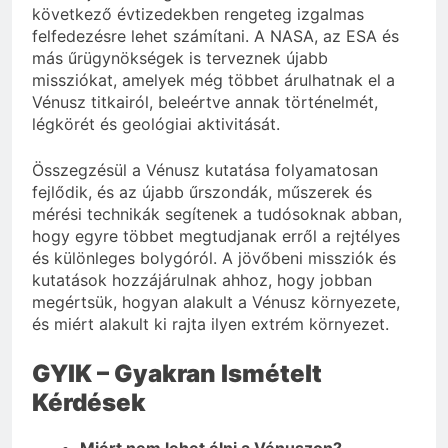
következő évtizedekben rengeteg izgalmas
felfedezésre lehet számítani. A NASA, az ESA és
más űrügynökségek is terveznek újabb
missziókat, amelyek még többet árulhatnak el a
Vénusz titkairól, beleértve annak történelmét,
légkörét és geológiai aktivitását.
Összegzésül a Vénusz kutatása folyamatosan
fejlődik, és az újabb űrszondák, műszerek és
mérési technikák segítenek a tudósoknak abban,
hogy egyre többet megtudjanak erről a rejtélyes
és különleges bolygóról. A jövőbeni missziók és
kutatások hozzájárulnak ahhoz, hogy jobban
megértsük, hogyan alakult a Vénusz környezete,
és miért alakult ki rajta ilyen extrém környezet.
GYIK – Gyakran Ismételt
Kérdések
Miért nem lehet élni a Vénuszon?