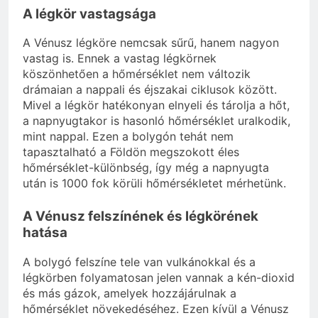
A légkör vastagsága
A Vénusz légköre nemcsak sűrű, hanem nagyon
vastag is. Ennek a vastag légkörnek
köszönhetően a hőmérséklet nem változik
drámaian a nappali és éjszakai ciklusok között.
Mivel a légkör hatékonyan elnyeli és tárolja a hőt,
a napnyugtakor is hasonló hőmérséklet uralkodik,
mint nappal. Ezen a bolygón tehát nem
tapasztalható a Földön megszokott éles
hőmérséklet-különbség, így még a napnyugta
után is 1000 fok körüli hőmérsékletet mérhetünk.
A Vénusz felszínének és légkörének
hatása
A bolygó felszíne tele van vulkánokkal és a
légkörben folyamatosan jelen vannak a kén-dioxid
és más gázok, amelyek hozzájárulnak a
hőmérséklet növekedéséhez. Ezen kívül a Vénusz