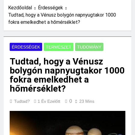
Mennyi a végkielégítés?
Kezdőoldal
Érdességek
Tudtad, hogy a Vénusz bolygón napnyugtakor 1000
19 Óra Ezelőtt
fokra emelkedhet a hőmérséklet?
Mit jelent a magas
CRP?
1 Nap Ezelőtt
Mikor kell tetőt
ÉRDESSÉGEK
TERMÉSZET
TUDOMÁNY
cserélni?
1 Nap Ezelőtt
Tudtad, hogy a Vénusz
Mit jelent a magas
bolygón napnyugtakor 1000
vérnyomás?
2 Nap Ezelőtt
fokra emelkedhet a
Milyen fűtést érdemes
hőmérséklet?
választani?
2 Nap Ezelőtt
0
Tudtad?
1 Év Ezelőtt
23 Mins
Mennyi a táppénz?
2 Nap Ezelőtt
Mi kell az
eredetiségvizsgálathoz?
3 Nap Ezelőtt