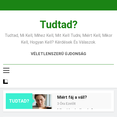
Ugrás
a
tartalomra
Tudtad?
Tudtad, Mi Kell, Mihez Kell, Mit Kell Tudni, Miért Kell, Mikor
Kell, Hogyan Kell? Kérdések És Válaszok.
VÉLETLENSZERŰ ÚJDONSÁG
Miért fáj a váll?
TUDTAD?
3 Óra Ezelőtt
Mire jó a kollagén?
11 Óra Ezelőtt