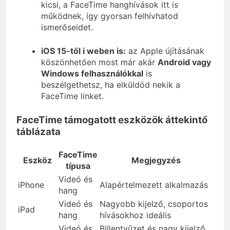
kicsi, a FaceTime hanghívások itt is
működnek, így gyorsan felhívhatod
ismerőseidet.
iOS 15-től i weben is:
az Apple újításának
köszönhetően most már akár
Android vagy
Windows felhasználókkal
is
beszélgethetsz, ha elküldöd nekik a
FaceTime linket.
FaceTime támogatott eszközök áttekintő
táblázata
FaceTime
Eszköz
Megjegyzés
típusa
Videó és
iPhone
Alapértelmezett alkalmazás
hang
Videó és
Nagyobb kijelző, csoportos
iPad
hang
hívásokhoz ideális
Videó és
Billentyűzet és nagy kijelző