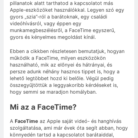
pillanatok alatt tarthatod a kapcsolatot más
Apple-eszközöket használókkal. Legyen szó egy
gyors „szia”-ról a barátoknak, egy családi
videóhívásról, vagy éppen egy
munkamegbeszélésről, a FaceTime egyszerű,
gyors és kényelmes megoldást kínál.
Ebben a cikkben részletesen bemutatjuk, hogyan
működik a FaceTime, milyen eszközökön
használható, mik az előnyei és hátrányai, és
persze adunk néhány hasznos tippet is, hogy a
lehető legtöbbet hozd ki belőle. Végül pedig
összegyűjtöttük a leggyakoribb kérdéseket is,
hogy semmi se maradjon homályban.
Mi az a FaceTime?
A
FaceTime
az Apple saját videó- és hanghívás
szolgáltatása, ami már évek óta segít abban, hogy
könnyedén tartsd a kapcsolatot barátaiddal,