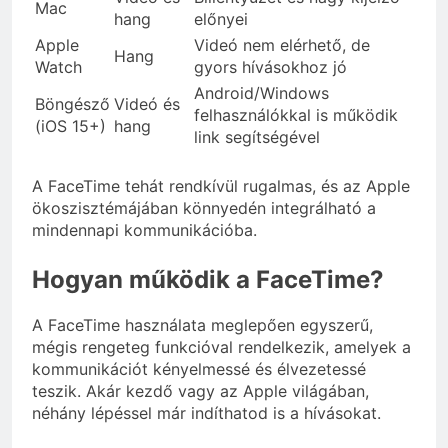
Mac
hang
előnyei
Apple
Videó nem elérhető, de
Hang
Watch
gyors hívásokhoz jó
Android/Windows
Böngésző
Videó és
felhasználókkal is működik
(iOS 15+)
hang
link segítségével
A FaceTime tehát rendkívül rugalmas, és az Apple
ökoszisztémájában könnyedén integrálható a
mindennapi kommunikációba.
Hogyan működik a FaceTime?
A FaceTime használata meglepően egyszerű,
mégis rengeteg funkcióval rendelkezik, amelyek a
kommunikációt kényelmessé és élvezetessé
teszik. Akár kezdő vagy az Apple világában,
néhány lépéssel már indíthatod is a hívásokat.