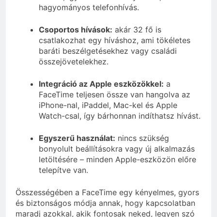
hagyományos telefonhívás.
Csoportos hívások:
akár 32 fő is
csatlakozhat egy híváshoz, ami tökéletes
baráti beszélgetésekhez vagy családi
összejövetelekhez.
Integráció az Apple eszközökkel:
a
FaceTime teljesen össze van hangolva az
iPhone-nal, iPaddel, Mac-kel és Apple
Watch-csal, így bárhonnan indíthatsz hívást.
Egyszerű használat:
nincs szükség
bonyolult beállításokra vagy új alkalmazás
letöltésére – minden Apple-eszközön előre
telepítve van.
Összességében a FaceTime egy kényelmes, gyors
és biztonságos módja annak, hogy kapcsolatban
maradj azokkal, akik fontosak neked, legyen szó