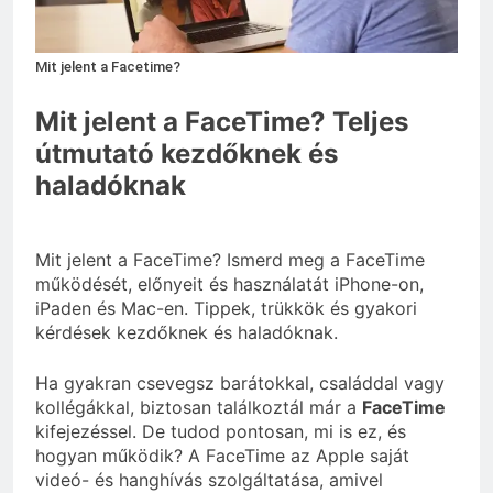
eredetiségvizsgálathoz?
3 Nap Ezelőtt
Mit jelent a Facetime?
Mit jelent a FaceTime? Teljes
útmutató kezdőknek és
haladóknak
Mit jelent a FaceTime? Ismerd meg a FaceTime
működését, előnyeit és használatát iPhone-on,
iPaden és Mac-en. Tippek, trükkök és gyakori
kérdések kezdőknek és haladóknak.
Ha gyakran csevegsz barátokkal, családdal vagy
kollégákkal, biztosan találkoztál már a
FaceTime
kifejezéssel. De tudod pontosan, mi is ez, és
hogyan működik? A FaceTime az Apple saját
videó- és hanghívás szolgáltatása, amivel