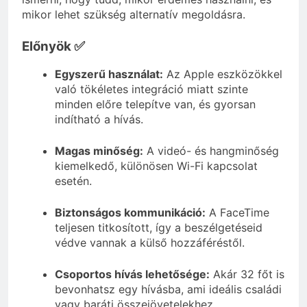
mikor lehet szükség alternatív megoldásra.
Előnyök ✅
Egyszerű használat:
Az Apple eszközökkel
való tökéletes integráció miatt szinte
minden előre telepítve van, és gyorsan
indítható a hívás.
Magas minőség:
A videó- és hangminőség
kiemelkedő, különösen Wi-Fi kapcsolat
esetén.
Biztonságos kommunikáció:
A FaceTime
teljesen titkosított, így a beszélgetéseid
védve vannak a külső hozzáféréstől.
Csoportos hívás lehetősége:
Akár 32 főt is
bevonhatsz egy hívásba, ami ideális családi
vagy baráti összejövetelekhez.