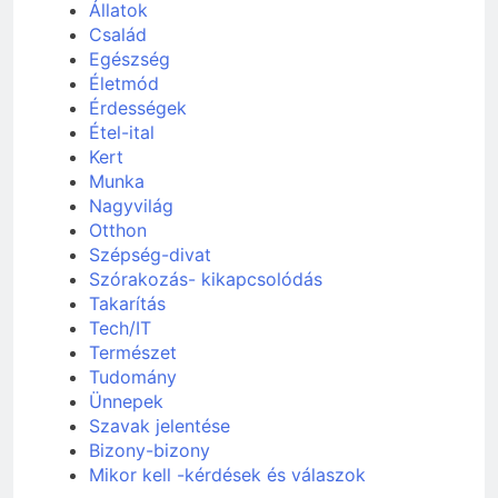
Állatok
Család
Egészség
Életmód
Érdességek
Étel-ital
Kert
Munka
Nagyvilág
Otthon
Szépség-divat
Szórakozás- kikapcsolódás
Takarítás
Tech/IT
Természet
Tudomány
Ünnepek
Szavak jelentése
Bizony-bizony
Mikor kell -kérdések és válaszok