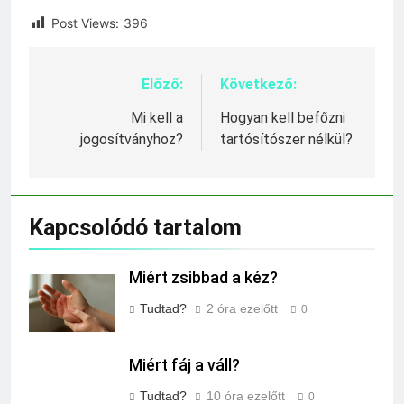
Post Views:
396
Előző:
Következő:
Bejegyzés
navigáció
Mi kell a
Hogyan kell befőzni
jogosítványhoz?
tartósítószer nélkül?
Kapcsolódó tartalom
Miért zsibbad a kéz?
Tudtad?
2 óra ezelőtt
0
Miért fáj a váll?
Tudtad?
10 óra ezelőtt
0