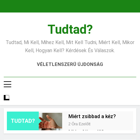
Ugrás
a
tartalomra
Tudtad?
Tudtad, Mi Kell, Mihez Kell, Mit Kell Tudni, Miért Kell, Mikor
Kell, Hogyan Kell? Kérdések És Válaszok.
VÉLETLENSZERŰ ÚJDONSÁG
Miért zsibbad a kéz?
TUDTAD?
2 Óra Ezelőtt
Miért fáj a váll?
10 Óra Ezelőtt