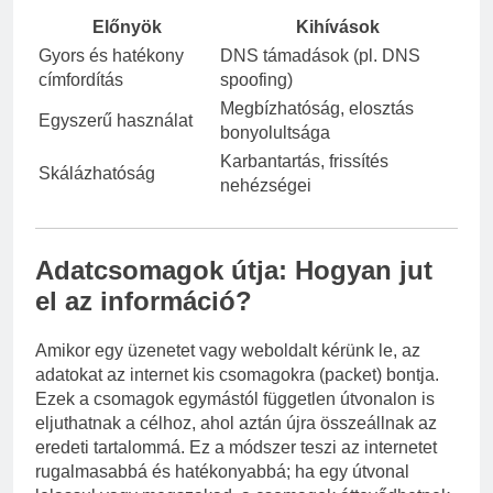
Előnyök
Kihívások
Gyors és hatékony
DNS támadások (pl. DNS
címfordítás
spoofing)
Megbízhatóság, elosztás
Egyszerű használat
bonyolultsága
Karbantartás, frissítés
Skálázhatóság
nehézségei
Adatcsomagok útja: Hogyan jut
el az információ?
Amikor egy üzenetet vagy weboldalt kérünk le, az
adatokat az internet kis csomagokra (packet) bontja.
Ezek a csomagok egymástól független útvonalon is
eljuthatnak a célhoz, ahol aztán újra összeállnak az
eredeti tartalommá. Ez a módszer teszi az internetet
rugalmasabbá és hatékonyabbá; ha egy útvonal