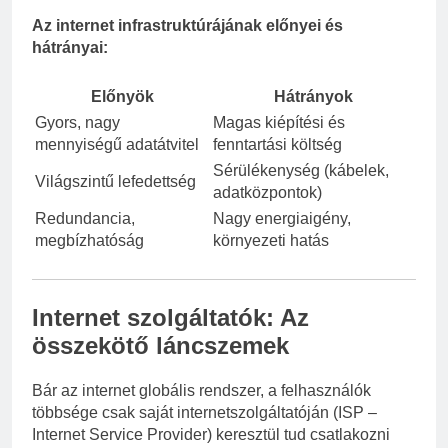
Az internet infrastruktúrájának előnyei és
hátrányai:
Előnyök
Hátrányok
Gyors, nagy
Magas kiépítési és
mennyiségű adatátvitel
fenntartási költség
Sérülékenység (kábelek,
Világszintű lefedettség
adatközpontok)
Redundancia,
Nagy energiaigény,
megbízhatóság
környezeti hatás
Internet szolgáltatók: Az
összekötő láncszemek
Bár az internet globális rendszer, a felhasználók
többsége csak saját internetszolgáltatóján (ISP –
Internet Service Provider) keresztül tud csatlakozni