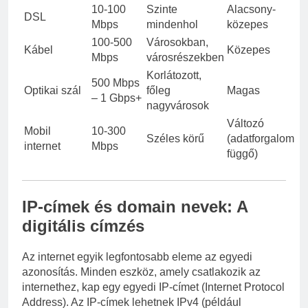
10-100
Szinte
Alacsony-
DSL
Mbps
mindenhol
közepes
100-500
Városokban,
Kábel
Közepes
Mbps
városrészekben
Korlátozott,
500 Mbps
Optikai szál
főleg
Magas
– 1 Gbps+
nagyvárosok
Változó
Mobil
10-300
Széles körű
(adatforgalom
internet
Mbps
függő)
IP-címek és domain nevek: A
digitális címzés
Az internet egyik legfontosabb eleme az egyedi
azonosítás. Minden eszköz, amely csatlakozik az
internethez, kap egy egyedi IP-címet (Internet Protocol
Address). Az IP-címek lehetnek IPv4 (például