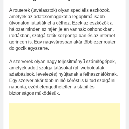
A routerek (útválasztók) olyan speciális eszközök,
amelyek az adatcsomagokat a legoptimálisabb
útvonalon juttatják el a célhoz. Ezek az eszközök a
hálózat minden szintjén jelen vannak: otthonokban,
irodákban, szolgáltatók központjaiban és az internet
gerincén is. Egy nagyvárosban akár több ezer router
dolgozik egyszerre.
A szerverek olyan nagy teljesítményű számítógépek,
amelyek adott szolgáltatásokat (pl. weboldalak,
adatbázisok, levelezés) nyújtanak a felhasználóknak.
Egy szerver akár több millió kérést is ki tud szolgálni
naponta, ezért elengedhetetlen a stabil és
biztonságos működésük.