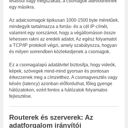
lelassul vagy megszakad, a csomagok áttevődhetnek
egy másikra.
Az adatcsomagok tipikusan 1000-1500 byte méretűek,
mindegyik tartalmazza a forrás- és a cél IP-címét,
valamint egy sorszámot, hogy a végállomáson össze
lehessen rakni az eredeti adatot. Az egész folyamatot
a TCP/IP protokoll végzi, amely szabályozza, hogyan
és milyen sorrendben közlekedjenek a csomagok.
Ez a csomagalapú adatátvitel biztosítja, hogy videók,
képek, szövegek mind-mind gyorsan és pontosan
érkezzenek meg a címzetthez. A csomagvesztés vagy
késés (latency) azonban előfordulhat, főleg gyenge
hálózatokon, ezért fontos a hálózatok folyamatos
fejlesztése.
Routerek és szerverek: Az
adatforgalom irányítói