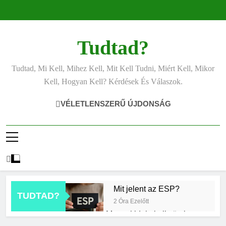
Ugrás
a
tartalomra
Tudtad?
Tudtad, Mi Kell, Mihez Kell, Mit Kell Tudni, Miért Kell, Mikor
Kell, Hogyan Kell? Kérdések És Válaszok.
VÉLETLENSZERŰ ÚJDONSÁG
Mit jelent az ESP?
TUDTAD?
2 Óra Ezelőtt
Mennyi ideig kell sütni a
csirkét?