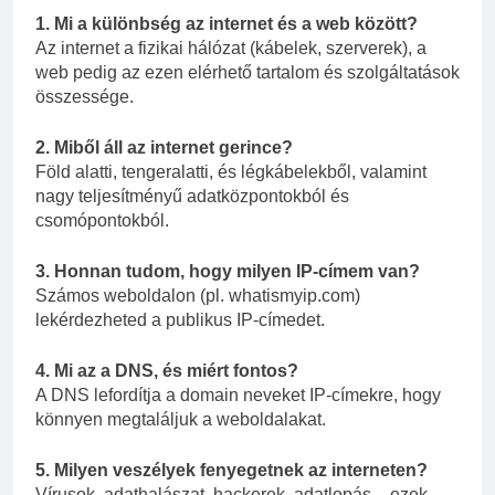
1. Mi a különbség az internet és a web között?
Az internet a fizikai hálózat (kábelek, szerverek), a
web pedig az ezen elérhető tartalom és szolgáltatások
összessége.
2. Miből áll az internet gerince?
Föld alatti, tengeralatti, és légkábelekből, valamint
nagy teljesítményű adatközpontokból és
csomópontokból.
3. Honnan tudom, hogy milyen IP-címem van?
Számos weboldalon (pl. whatismyip.com)
lekérdezheted a publikus IP-címedet.
4. Mi az a DNS, és miért fontos?
A DNS lefordítja a domain neveket IP-címekre, hogy
könnyen megtaláljuk a weboldalakat.
5. Milyen veszélyek fenyegetnek az interneten?
Vírusok, adathalászat, hackerek, adatlopás – ezek