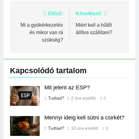
Bejegyzés
Előző:
Következő:
navigáció
Mi a gyökérkezelés
Miért kell a hűtőt
és mikor van rá
állítva szállítani?
szükség?
Kapcsolódó tartalom
Mit jelent az ESP?
Tudtad?
2 óra ezelőtt
0
Mennyi ideig kell sütni a csirkét?
Tudtad?
10 óra ezelőtt
0