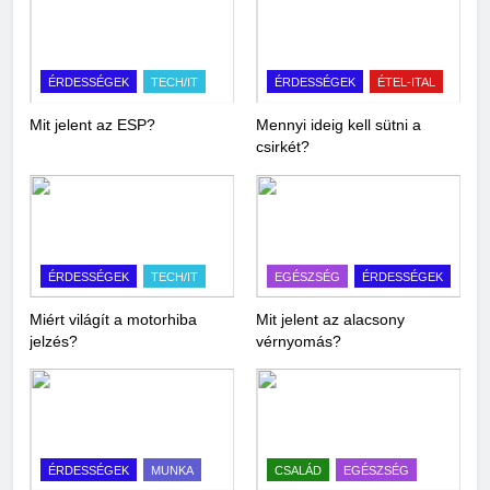
ÉRDESSÉGEK
TECH/IT
ÉRDESSÉGEK
ÉTEL-ITAL
Mit jelent az ESP?
Mennyi ideig kell sütni a
csirkét?
ÉRDESSÉGEK
TECH/IT
EGÉSZSÉG
ÉRDESSÉGEK
Miért világít a motorhiba
Mit jelent az alacsony
jelzés?
vérnyomás?
ÉRDESSÉGEK
MUNKA
CSALÁD
EGÉSZSÉG