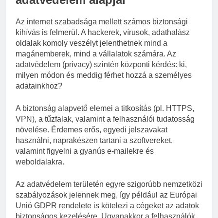
Az internet szabadsága mellett számos biztonsági
kihívás is felmerül. A hackerek, vírusok, adathalász
oldalak komoly veszélyt jelenthetnek mind a
magánemberek, mind a vállalatok számára. Az
adatvédelem (privacy) szintén központi kérdés: ki,
milyen módon és meddig férhet hozzá a személyes
adatainkhoz?
A biztonság alapvető elemei a titkosítás (pl. HTTPS,
VPN), a tűzfalak, valamint a felhasználói tudatosság
növelése. Érdemes erős, egyedi jelszavakat
használni, naprakészen tartani a szoftvereket,
valamint figyelni a gyanús e-mailekre és
weboldalakra.
Az adatvédelem területén egyre szigorúbb nemzetközi
szabályozások jelennek meg, így például az Európai
Unió GDPR rendelete is kötelezi a cégeket az adatok
biztonságos kezelésére. Ugyanakkor a felhasználók