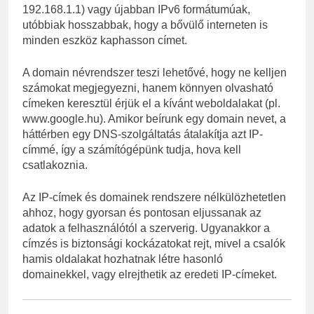
192.168.1.1) vagy újabban IPv6 formátumúak,
utóbbiak hosszabbak, hogy a bővülő interneten is
minden eszköz kaphasson címet.
A domain névrendszer teszi lehetővé, hogy ne kelljen
számokat megjegyezni, hanem könnyen olvasható
címeken keresztül érjük el a kívánt weboldalakat (pl.
www.google.hu). Amikor beírunk egy domain nevet, a
háttérben egy DNS-szolgáltatás átalakítja azt IP-
címmé, így a számítógépünk tudja, hova kell
csatlakoznia.
Az IP-címek és domainek rendszere nélkülözhetetlen
ahhoz, hogy gyorsan és pontosan eljussanak az
adatok a felhasználótól a szerverig. Ugyanakkor a
címzés is biztonsági kockázatokat rejt, mivel a csalók
hamis oldalakat hozhatnak létre hasonló
domainekkel, vagy elrejthetik az eredeti IP-címeket.