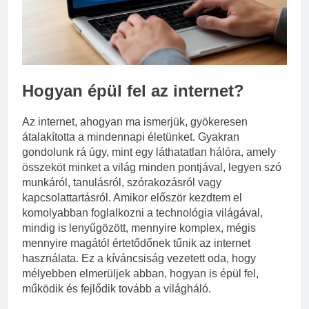
Miért fáj a váll?
3 Nap Ezelőtt
Hogyan épül fel az internet?
Az internet, ahogyan ma ismerjük, gyökeresen
átalakította a mindennapi életünket. Gyakran
gondolunk rá úgy, mint egy láthatatlan hálóra, amely
összeköt minket a világ minden pontjával, legyen szó
munkáról, tanulásról, szórakozásról vagy
kapcsolattartásról. Amikor először kezdtem el
komolyabban foglalkozni a technológia világával,
mindig is lenyűgözött, mennyire komplex, mégis
mennyire magától értetődőnek tűnik az internet
használata. Ez a kíváncsiság vezetett oda, hogy
mélyebben elmerüljek abban, hogyan is épül fel,
működik és fejlődik tovább a világháló.