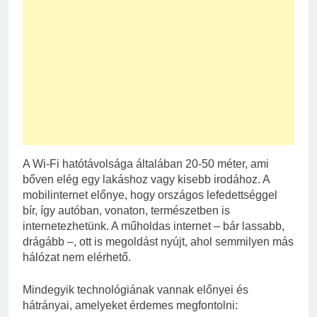
A Wi-Fi hatótávolsága általában 20-50 méter, ami
bőven elég egy lakáshoz vagy kisebb irodához. A
mobilinternet előnye, hogy országos lefedettséggel
bír, így autóban, vonaton, természetben is
internetezhetünk. A műholdas internet – bár lassabb,
drágább –, ott is megoldást nyújt, ahol semmilyen más
hálózat nem elérhető.
Mindegyik technológiának vannak előnyei és
hátrányai, amelyeket érdemes megfontolni: