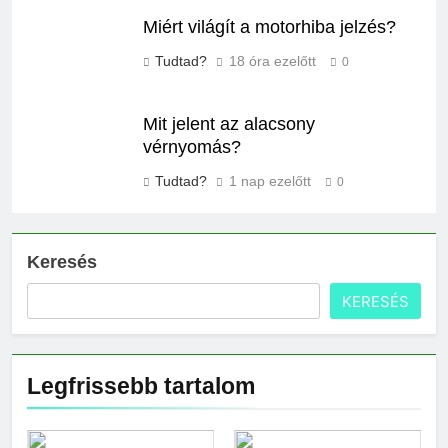
Miért világít a motorhiba jelzés?
Tudtad?
18 óra ezelőtt
0
Mit jelent az alacsony
vérnyomás?
Tudtad?
1 nap ezelőtt
0
Keresés
KERESÉS
Legfrissebb tartalom