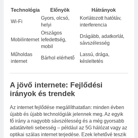
Technológia
Előnyök
Hátrányok
Gyors, olcsó,
Korlátozott hatótáv,
Wi-Fi
helyi
interferencia
Országos
Drágább, adatkorlát,
Mobilinternet
lefedettség,
sávszélesség
mobil
Műholdas
Lassú, drága,
Bárhol elérhető
internet
késleltetés
A jövő internete: Fejlődési
irányok és trendek
Az internet fejlődése megállíthatatlan: minden évben
újabb és újabb technológiák jelennek meg. Az egyik
fő irány a nagyobb sávszélesség és a még gyorsabb
adatátviteli sebesség – például az 5G hálózat vagy az
optikai szálas internet terjedése. Ezek lehetővé teszik