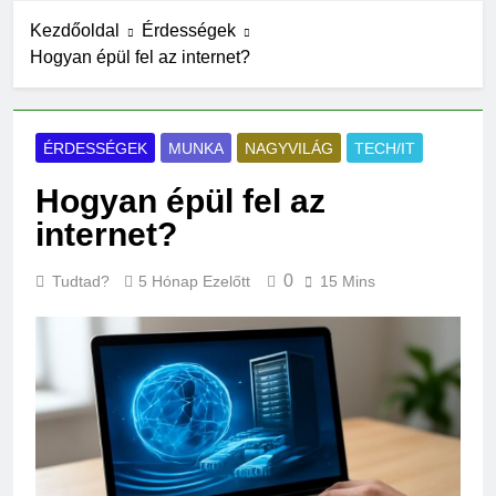
10 Óra Ezelőtt
Kezdőoldal
Érdességek
Miért világít a motorhiba
Hogyan épül fel az internet?
jelzés?
18 Óra Ezelőtt
Mit jelent az alacsony
vérnyomás?
ÉRDESSÉGEK
MUNKA
NAGYVILÁG
TECH/IT
1 Nap Ezelőtt
Hogyan épül fel az
Hogyan kell glettelni?
1 Nap Ezelőtt
internet?
Mikor kell büfiztetni a
babát?
0
Tudtad?
5 Hónap Ezelőtt
15 Mins
2 Nap Ezelőtt
Mennyi cement kell?
2 Nap Ezelőtt
Mit jelent a thm hogy kell
számolni?
2 Nap Ezelőtt
Miért zsibbad a kéz?
3 Nap Ezelőtt