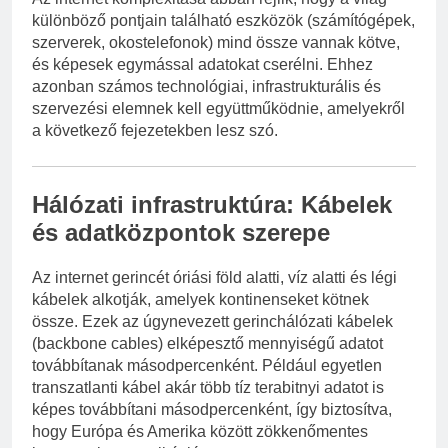
különböző pontjain található eszközök (számítógépek,
szerverek, okostelefonok) mind össze vannak kötve,
és képesek egymással adatokat cserélni. Ehhez
azonban számos technológiai, infrastrukturális és
szervezési elemnek kell együttműködnie, amelyekről
a következő fejezetekben lesz szó.
Hálózati infrastruktúra: Kábelek
és adatközpontok szerepe
Az internet gerincét óriási föld alatti, víz alatti és légi
kábelek alkotják, amelyek kontinenseket kötnek
össze. Ezek az úgynevezett gerinchálózati kábelek
(backbone cables) elképesztő mennyiségű adatot
továbbítanak másodpercenként. Például egyetlen
transzatlanti kábel akár több tíz terabitnyi adatot is
képes továbbítani másodpercenként, így biztosítva,
hogy Európa és Amerika között zökkenőmentes