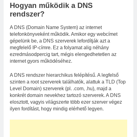
Hogyan működik a DNS
rendszer?
A DNS (Domain Name System) az internet
telefonkönyveként működik. Amikor egy webcímet
gépelünk be, a DNS szerverek lefordítják azt a
megfelelő IP-címre. Ez a folyamat alig néhány
ezredmásodpercig tart, mégis elengedhetetlen az
internet gyors működéséhez.
A DNS rendszer hierarchikus felépítésű. A legfelső
szinten a root szerverek találhatók, alattuk a TLD (Top
Level Domain) szerverek (pl. .com, .hu), majd a
konkrét domain nevekhez tartozó szerverek. A DNS
elosztott, vagyis világszerte több ezer szerver végez
ilyen fordítást, hogy mindig elérhető legyen.