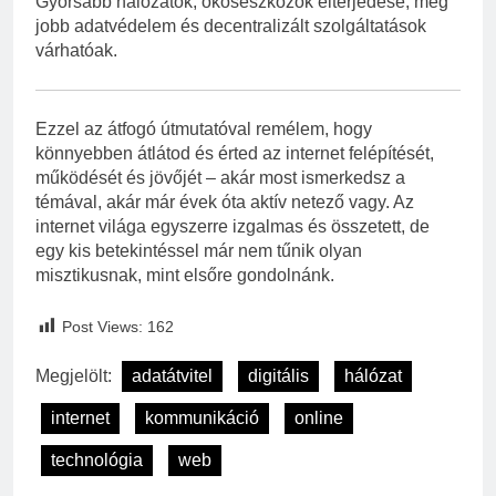
Gyorsabb hálózatok, okoseszközök elterjedése, még
jobb adatvédelem és decentralizált szolgáltatások
várhatóak.
Ezzel az átfogó útmutatóval remélem, hogy
könnyebben átlátod és érted az internet felépítését,
működését és jövőjét – akár most ismerkedsz a
témával, akár már évek óta aktív netező vagy. Az
internet világa egyszerre izgalmas és összetett, de
egy kis betekintéssel már nem tűnik olyan
misztikusnak, mint elsőre gondolnánk.
Post Views:
162
Megjelölt:
adatátvitel
digitális
hálózat
internet
kommunikáció
online
technológia
web