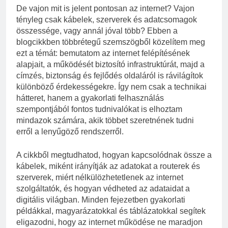
De vajon mit is jelent pontosan az internet? Vajon
tényleg csak kábelek, szerverek és adatcsomagok
összessége, vagy annál jóval több? Ebben a
blogcikkben többrétegű szemszögből közelítem meg
ezt a témát: bemutatom az internet felépítésének
alapjait, a működését biztosító infrastruktúrát, majd a
címzés, biztonság és fejlődés oldaláról is rávilágítok
különböző érdekességekre. Így nem csak a technikai
hátteret, hanem a gyakorlati felhasználás
szempontjából fontos tudnivalókat is elhoztam
mindazok számára, akik többet szeretnének tudni
erről a lenyűgöző rendszerről.
A cikkből megtudhatod, hogyan kapcsolódnak össze a
kábelek, miként irányítják az adatokat a routerek és
szerverek, miért nélkülözhetetlenek az internet
szolgáltatók, és hogyan védheted az adataidat a
digitális világban. Minden fejezetben gyakorlati
példákkal, magyarázatokkal és táblázatokkal segítek
eligazodni, hogy az internet működése ne maradjon