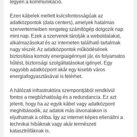
legyen a kommunikáció.
Ezen kábelek mellett kulcsfontosságúak az
adatközpontok (data centers), amelyek hatalmas
szervertermeiben rengeteg számítógép dolgozik nap
mint nap. Ezek a szerverek tárolják a weboldalakat,
alkalmazásokat és az interneten található tartalmak
nagy részét. Az adatközpontok működésének
biztosítása komoly energiaigénnyel jár, és folyamatos
hűtést, biztonsági szolgáltatásokat igényel. Egy
nagyobb adatközpont akár egy kisebb város
energiafogyasztásával is felérhet.
A hálózati infrastruktúra szempontjából rendkívül
fontos a megbízhatóság és a redundancia. Ez azt
jelenti, hogy ha az egyik kábel vagy adatközpont
meghibásodik, az adatok más útvonalakon is
eljuthatnak a célba. Így az internet képes ellenállni a
technikai hibáknak vagy akár természeti
katasztrófáknak is.