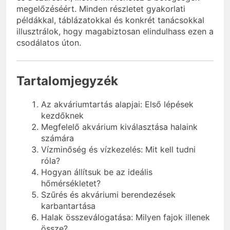
megelőzéséért. Minden részletet gyakorlati
példákkal, táblázatokkal és konkrét tanácsokkal
illusztrálok, hogy magabiztosan elindulhass ezen a
csodálatos úton.
Tartalomjegyzék
Az akváriumtartás alapjai: Első lépések
kezdőknek
Megfelelő akvárium kiválasztása halaink
számára
Vízminőség és vízkezelés: Mit kell tudni
róla?
Hogyan állítsuk be az ideális
hőmérsékletet?
Szűrés és akváriumi berendezések
karbantartása
Halak összeválogatása: Milyen fajok illenek
össze?