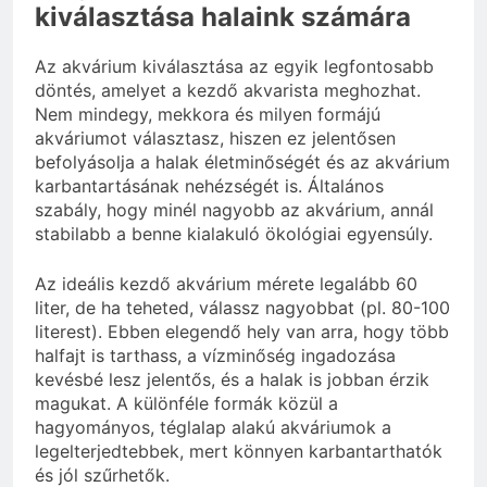
kiválasztása halaink számára
Az akvárium kiválasztása az egyik legfontosabb
döntés, amelyet a kezdő akvarista meghozhat.
Nem mindegy, mekkora és milyen formájú
akváriumot választasz, hiszen ez jelentősen
befolyásolja a halak életminőségét és az akvárium
karbantartásának nehézségét is. Általános
szabály, hogy minél nagyobb az akvárium, annál
stabilabb a benne kialakuló ökológiai egyensúly.
Az ideális kezdő akvárium mérete legalább 60
liter, de ha teheted, válassz nagyobbat (pl. 80-100
literest). Ebben elegendő hely van arra, hogy több
halfajt is tarthass, a vízminőség ingadozása
kevésbé lesz jelentős, és a halak is jobban érzik
magukat. A különféle formák közül a
hagyományos, téglalap alakú akváriumok a
legelterjedtebbek, mert könnyen karbantarthatók
és jól szűrhetők.