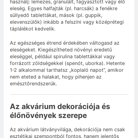
használj: lemezes, granulált, fagyasztott vagy élő
eleség. Egyes halfajták (pl. harcsák) a fenékre
süllyedő tablettákat, mások (pl. guppik,
elevenszülők) inkább a felszíni vagy középrétegi
táplálékot kedvelik.
Az egészséges étrend érdekében váltogasd az
eleségeket. Kiegészítheted növényi eredetű
eleséggel, például spirulina tablettákkal vagy
forrázott zöldségekkel (spenót, uborka). Hetente
1-2 alkalommal tarthatsz „koplaló napot”, amikor
nem eteted a halakat, hogy pihenjen az
emésztőrendszerük.
Az akvárium dekorációja és
élőnövények szerepe
Az akvárium látványvilága, dekorációja nem csak
esztétikai szempontból fontos, hanem jelentős