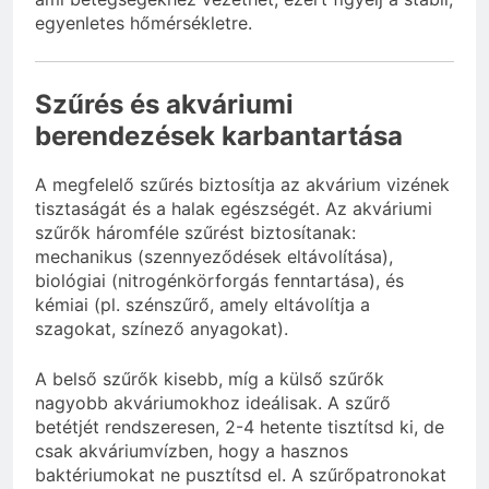
egyenletes hőmérsékletre.
Szűrés és akváriumi
berendezések karbantartása
A megfelelő szűrés biztosítja az akvárium vizének
tisztaságát és a halak egészségét. Az akváriumi
szűrők háromféle szűrést biztosítanak:
mechanikus (szennyeződések eltávolítása),
biológiai (nitrogénkörforgás fenntartása), és
kémiai (pl. szénszűrő, amely eltávolítja a
szagokat, színező anyagokat).
A belső szűrők kisebb, míg a külső szűrők
nagyobb akváriumokhoz ideálisak. A szűrő
betétjét rendszeresen, 2-4 hetente tisztítsd ki, de
csak akváriumvízben, hogy a hasznos
baktériumokat ne pusztítsd el. A szűrőpatronokat