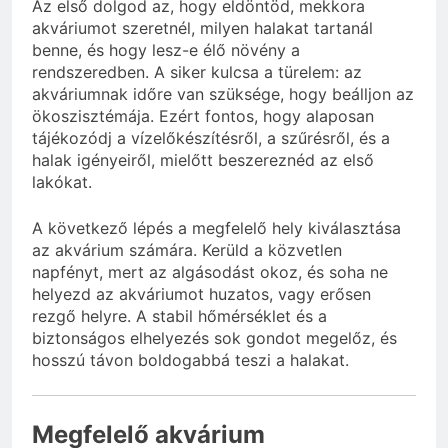
Az első dolgod az, hogy eldöntöd, mekkora
akváriumot szeretnél, milyen halakat tartanál
benne, és hogy lesz-e élő növény a
rendszeredben. A siker kulcsa a türelem: az
akváriumnak időre van szüksége, hogy beálljon az
ökoszisztémája. Ezért fontos, hogy alaposan
tájékozódj a vízelőkészítésről, a szűrésről, és a
halak igényeiről, mielőtt beszereznéd az első
lakókat.
A következő lépés a megfelelő hely kiválasztása
az akvárium számára. Kerüld a közvetlen
napfényt, mert az algásodást okoz, és soha ne
helyezd az akváriumot huzatos, vagy erősen
rezgő helyre. A stabil hőmérséklet és a
biztonságos elhelyezés sok gondot megelőz, és
hosszú távon boldogabbá teszi a halakat.
Megfelelő akvárium