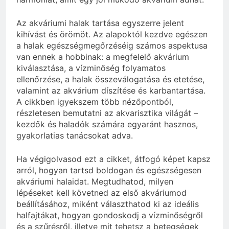
Az akváriumi halak tartása egyszerre jelent
kihívást és örömöt. Az alapoktól kezdve egészen
a halak egészségmegőrzéséig számos aspektusa
van ennek a hobbinak: a megfelelő akvárium
kiválasztása, a vízminőség folyamatos
ellenőrzése, a halak összeválogatása és etetése,
valamint az akvárium díszítése és karbantartása.
A cikkben igyekszem több nézőpontból,
részletesen bemutatni az akvarisztika világát –
kezdők és haladók számára egyaránt hasznos,
gyakorlatias tanácsokat adva.
Ha végigolvasod ezt a cikket, átfogó képet kapsz
arról, hogyan tartsd boldogan és egészségesen
akváriumi halaidat. Megtudhatod, milyen
lépéseket kell követned az első akváriumod
beállításához, miként választhatod ki az ideális
halfajtákat, hogyan gondoskodj a vízminőségről
és a szűrésről, illetve mit tehetsz a betegségek