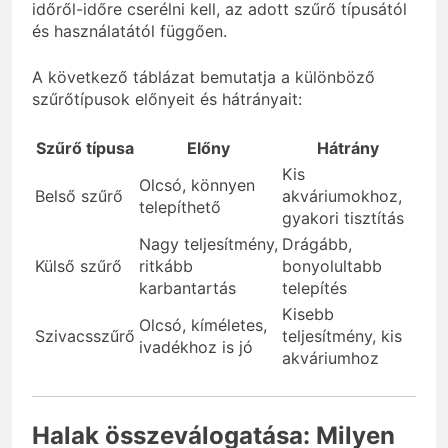
időről-időre cserélni kell, az adott szűrő típusától
és használatától függően.
A következő táblázat bemutatja a különböző
szűrőtípusok előnyeit és hátrányait:
Szűrő típusa
Előny
Hátrány
Kis
Olcsó, könnyen
Belső szűrő
akváriumokhoz,
telepíthető
gyakori tisztítás
Nagy teljesítmény,
Drágább,
Külső szűrő
ritkább
bonyolultabb
karbantartás
telepítés
Kisebb
Olcsó, kíméletes,
Szivacsszűrő
teljesítmény, kis
ivadékhoz is jó
akváriumhoz
Halak összeválogatása: Milyen