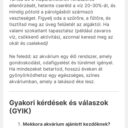
ellenőrzését, hetente cseréld a víz 20-30%-át, és
mindig pótold a párolgásból származó
veszteséget. Figyelj oda a szűrőre, a fűtőre, és
tisztítsd meg az üveg felületét az algáktól. Ha
valami szokatlant tapasztalsz (például zavaros
víz, csökkenő aktivitás), azonnal keresd meg az
okát és cselekedj!
Ne feledd: az akvárium egy élő rendszer, amely
gondoskodást, odafigyelést és türelmet igényel.
Ha mindezeket betartod, hosszú éveken át
gyönyörködhetsz egy egészséges, színes
akváriumban, amely a lakásod éke lesz.
Gyakori kérdések és válaszok
(GYIK)
Mekkora akvárium ajánlott kezdőknek?