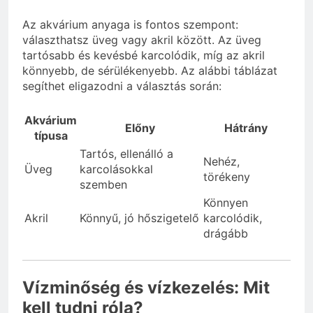
Az akvárium anyaga is fontos szempont:
választhatsz üveg vagy akril között. Az üveg
tartósabb és kevésbé karcolódik, míg az akril
könnyebb, de sérülékenyebb. Az alábbi táblázat
segíthet eligazodni a választás során:
Akvárium
Előny
Hátrány
típusa
Tartós, ellenálló a
Nehéz,
Üveg
karcolásokkal
törékeny
szemben
Könnyen
Akril
Könnyű, jó hőszigetelő
karcolódik,
drágább
Vízminőség és vízkezelés: Mit
kell tudni róla?