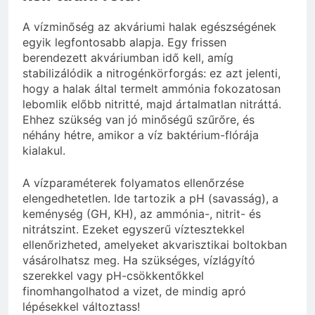
A vízminőség az akváriumi halak egészségének
egyik legfontosabb alapja. Egy frissen
berendezett akváriumban idő kell, amíg
stabilizálódik a nitrogénkörforgás: ez azt jelenti,
hogy a halak által termelt ammónia fokozatosan
lebomlik előbb nitritté, majd ártalmatlan nitráttá.
Ehhez szükség van jó minőségű szűrőre, és
néhány hétre, amikor a víz baktérium-flórája
kialakul.
A vízparaméterek folyamatos ellenőrzése
elengedhetetlen. Ide tartozik a pH (savasság), a
keménység (GH, KH), az ammónia-, nitrit- és
nitrátszint. Ezeket egyszerű víztesztekkel
ellenőrizheted, amelyeket akvarisztikai boltokban
vásárolhatsz meg. Ha szükséges, vízlágyító
szerekkel vagy pH-csökkentőkkel
finomhangolhatod a vizet, de mindig apró
lépésekkel változtass!