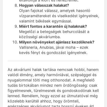
Hogyan válasszak halakat?
Olyan fajokat válassz, amelyek hasonló
vízparamétereket és viselkedést igényelnek,
valamint békések egymással.
Miért fontos a karantén új halaknak?
Megelőzi a betegségek behurcolását a
közösségi akváriumba.
Milyen növényeket ajánlasz kezdőknek?
Vallisneria, Anubias, jávai moha – ezek
kevés fényt és gondozást igényelnek.
Az akváriumi halak tartása nemcsak hobbi, hanem
valódi élmény, amely harmóniával, szépséggel és
nyugalommal tölti meg otthonodat. A megfelelő
tudás birtokában mindez nem ördöngösség: csak
figyelmesnek, türelmesnek és gondoskodónak kell
lenned. Remélem, hogy ezzel az útmutatóval még
közelebb kerültél ahhoz, hogy örömteli,
egészséges akváriumot tarts hosszú éveken át!