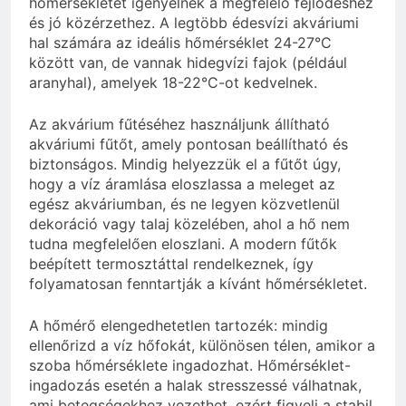
hőmérsékletet igényelnek a megfelelő fejlődéshez
és jó közérzethez. A legtöbb édesvízi akváriumi
hal számára az ideális hőmérséklet 24-27°C
között van, de vannak hidegvízi fajok (például
aranyhal), amelyek 18-22°C-ot kedvelnek.
Az akvárium fűtéséhez használjunk állítható
akváriumi fűtőt, amely pontosan beállítható és
biztonságos. Mindig helyezzük el a fűtőt úgy,
hogy a víz áramlása eloszlassa a meleget az
egész akváriumban, és ne legyen közvetlenül
dekoráció vagy talaj közelében, ahol a hő nem
tudna megfelelően eloszlani. A modern fűtők
beépített termosztáttal rendelkeznek, így
folyamatosan fenntartják a kívánt hőmérsékletet.
A hőmérő elengedhetetlen tartozék: mindig
ellenőrizd a víz hőfokát, különösen télen, amikor a
szoba hőmérséklete ingadozhat. Hőmérséklet-
ingadozás esetén a halak stresszessé válhatnak,
ami betegségekhez vezethet, ezért figyelj a stabil,