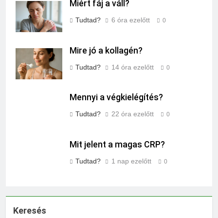
Miért fáj a váll?
Tudtad?
6 óra ezelőtt
0
Mire jó a kollagén?
Tudtad?
14 óra ezelőtt
0
Mennyi a végkielégítés?
Tudtad?
22 óra ezelőtt
0
Mit jelent a magas CRP?
Tudtad?
1 nap ezelőtt
0
Keresés