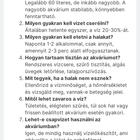
Legalább 60 literes, de inkább nagyobb. A
nagyobb akvárium stabilabb, könnyebben
fenntartható.
Milyen gyakran kell vizet cserélni?
Általában hetente egyszer, a víz 20-30%-át.
Milyen gyakran kell etetni a halakat?
Naponta 1-2 alkalommal, csak annyit,
amennyit 2-3 perc alatt elfogyasztanak.
Hogyan tartsam tisztán az akváriumot?
Rendszeres vízcsere, szűrő tisztítás, algás
üvegek letörlése, talajporszívózás.
Mit tegyek, ha a halak nem esznek?
Ellenőrizd a vízminőséget, a hőmérsékletet
és vizsgáld meg, vannak-e betegség jelei.
Mitől lehet zavaros a víz?
Túletetés, elégtelen szűrés, túl sok hal vagy
frissen beállított akvárium esetén gyakori.
Lehet-e csapvizet használni az
akváriumban?
Igen, de mindig használj vízelőkészítőt, ami
eltávolítja a klórt és nehézfémet.