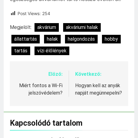
Post Views:
254
Megjelölt:
akvárium
akváriumi halak
állattartás
halak
halgondozás
hobby
tartás
vízi élőlények
Előző:
Következő:
Bejegyzés
navigáció
Miért fontos a Wi-Fi
Hogyan kell az anyák
jelszóvédelem?
napját megünnepelni?
Kapcsolódó tartalom