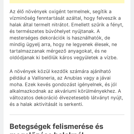
Az élő növények oxigént termelnek, segítik a
vízminőség fenntartását azáltal, hogy felveszik a
halak által termelt nitrátot. Emellett szűrik a fényt,
és természetes búvóhelyet nyújtanak. A
mesterséges dekorációk is használhatók, de
mindig ügyelj arra, hogy ne legyenek élesek, ne
tartalmazzanak mérgező anyagokat, és ne
oldódjanak ki belőlük káros vegyületek a vízbe.
A növények közül kezdők számára ajánlható
például a Vallisneria, az Anubias vagy a jávai
moha. Ezek kevés gondozást igényelnek, és jól
alkalmazkodnak az akváriumi körülményekhez. A
változatos dekoráció élvezetesebb látványt nyújt,
és a halak aktivitását is serkenti.
Betegségek felismerése és