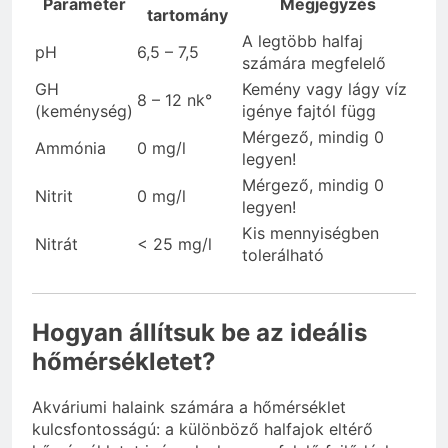
Paraméter
Megjegyzés
tartomány
A legtöbb halfaj
pH
6,5 – 7,5
számára megfelelő
GH
Kemény vagy lágy víz
8 – 12 nk°
(keménység)
igénye fajtól függ
Mérgező, mindig 0
Ammónia
0 mg/l
legyen!
Mérgező, mindig 0
Nitrit
0 mg/l
legyen!
Kis mennyiségben
Nitrát
< 25 mg/l
tolerálható
Hogyan állítsuk be az ideális
hőmérsékletet?
Akváriumi halaink számára a hőmérséklet
kulcsfontosságú: a különböző halfajok eltérő