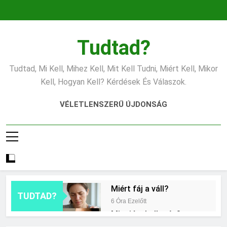
Ugrás
a
tartalomra
Tudtad?
Tudtad, Mi Kell, Mihez Kell, Mit Kell Tudni, Miért Kell, Mikor
Kell, Hogyan Kell? Kérdések És Válaszok.
VÉLETLENSZERŰ ÚJDONSÁG
Miért fáj a váll?
TUDTAD?
6 Óra Ezelőtt
Mire jó a kollagén?
14 Óra Ezelőtt