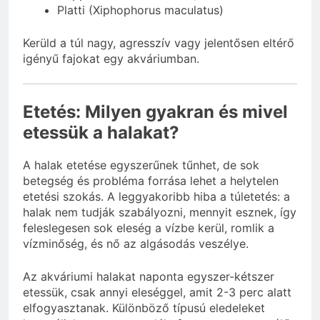
Platti (Xiphophorus maculatus)
Kerüld a túl nagy, agresszív vagy jelentősen eltérő
igényű fajokat egy akváriumban.
Etetés: Milyen gyakran és mivel
etessük a halakat?
A halak etetése egyszerűnek tűnhet, de sok
betegség és probléma forrása lehet a helytelen
etetési szokás. A leggyakoribb hiba a túletetés: a
halak nem tudják szabályozni, mennyit esznek, így
feleslegesen sok eleség a vízbe kerül, romlik a
vízminőség, és nő az algásodás veszélye.
Az akváriumi halakat naponta egyszer-kétszer
etessük, csak annyi eleséggel, amit 2-3 perc alatt
elfogyasztanak. Különböző típusú eledeleket