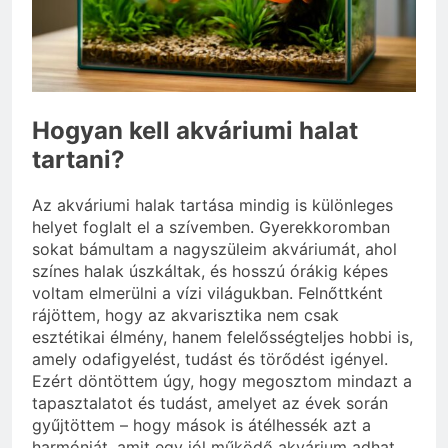
Mit hány fokon kell
mosni?
3 Nap Ezelőtt
Hogyan kell akváriumi halat
tartani?
Az akváriumi halak tartása mindig is különleges
helyet foglalt el a szívemben. Gyerekkoromban
sokat bámultam a nagyszüleim akváriumát, ahol
színes halak úszkáltak, és hosszú órákig képes
voltam elmerülni a vízi világukban. Felnőttként
rájöttem, hogy az akvarisztika nem csak
esztétikai élmény, hanem felelősségteljes hobbi is,
amely odafigyelést, tudást és törődést igényel.
Ezért döntöttem úgy, hogy megosztom mindazt a
tapasztalatot és tudást, amelyet az évek során
gyűjtöttem – hogy mások is átélhessék azt a
harmóniát, amit egy jól működő akvárium adhat.