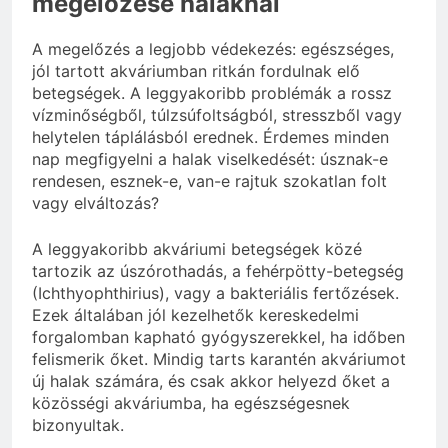
megelőzése halaknál
A megelőzés a legjobb védekezés: egészséges,
jól tartott akváriumban ritkán fordulnak elő
betegségek. A leggyakoribb problémák a rossz
vízminőségből, túlzsúfoltságból, stresszből vagy
helytelen táplálásból erednek. Érdemes minden
nap megfigyelni a halak viselkedését: úsznak-e
rendesen, esznek-e, van-e rajtuk szokatlan folt
vagy elváltozás?
A leggyakoribb akváriumi betegségek közé
tartozik az úszórothadás, a fehérpötty-betegség
(Ichthyophthirius), vagy a bakteriális fertőzések.
Ezek általában jól kezelhetők kereskedelmi
forgalomban kapható gyógyszerekkel, ha időben
felismerik őket. Mindig tarts karantén akváriumot
új halak számára, és csak akkor helyezd őket a
közösségi akváriumba, ha egészségesnek
bizonyultak.