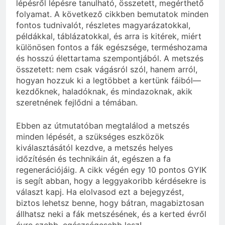
lépésről lépésre tanulható, összetett, megérthető
folyamat. A következő cikkben bemutatok minden
fontos tudnivalót, részletes magyarázatokkal,
példákkal, táblázatokkal, és arra is kitérek, miért
különösen fontos a fák egészsége, terméshozama
és hosszú élettartama szempontjából. A metszés
összetett: nem csak vágásról szól, hanem arról,
hogyan hozzuk ki a legtöbbet a kertünk fáiból—
kezdőknek, haladóknak, és mindazoknak, akik
szeretnének fejlődni a témában.
Ebben az útmutatóban megtalálod a metszés
minden lépését, a szükséges eszközök
kiválasztásától kezdve, a metszés helyes
időzítésén és technikáin át, egészen a fa
regenerációjáig. A cikk végén egy 10 pontos GYIK
is segít abban, hogy a leggyakoribb kérdésekre is
választ kapj. Ha elolvasod ezt a bejegyzést,
biztos lehetsz benne, hogy bátran, magabiztosan
állhatsz neki a fák metszésének, és a kerted évről