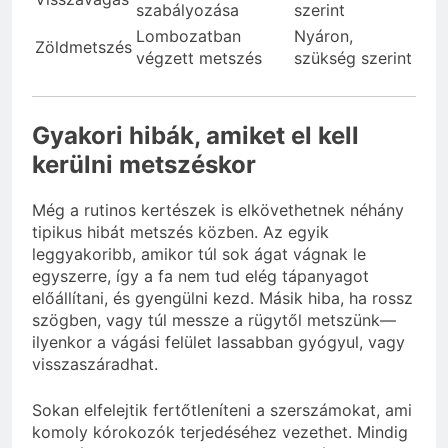
szabályozása
szerint
Lombozatban
Nyáron,
Zöldmetszés
végzett metszés
szükség szerint
Gyakori hibák, amiket el kell
kerülni metszéskor
Még a rutinos kertészek is elkövethetnek néhány
tipikus hibát metszés közben. Az egyik
leggyakoribb, amikor túl sok ágat vágnak le
egyszerre, így a fa nem tud elég tápanyagot
előállítani, és gyengülni kezd. Másik hiba, ha rossz
szögben, vagy túl messze a rügytől metszünk—
ilyenkor a vágási felület lassabban gyógyul, vagy
visszaszáradhat.
Sokan elfelejtik fertőtleníteni a szerszámokat, ami
komoly kórokozók terjedéséhez vezethet. Mindig