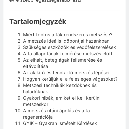
évre szebb, egészségesebb lesz!
Tartalomjegyzék
Miért fontos a fák rendszeres metszése?
A metszés ideális időpontjai hazánkban
Szükséges eszközök és védőfelszerelések
A fa állapotának felmérése metszés előtt
Az elhalt, beteg ágak felismerése és
eltávolítása
Az alakító és fenntartó metszés lépései
Hogyan kerüljük el a felesleges vágásokat?
Metszési technikák kezdőknek és
haladóknak
Gyakori hibák, amiket el kell kerülni
metszéskor
A metszés utáni ápolás és a fa
regenerációja
GYIK – Gyakran Ismételt Kérdések