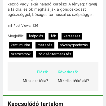
kezdő vagy, akár haladó kertész! A lényeg: figyelj
a fáidra, és ők meghálálják a gondoskodást
egészséggel, bőséges terméssel és szépséggel.
Post Views:
136
Megjelölt:
faápolás
fák
kertészet
kerti munka
metszés
növénygondozás
szerszámok
zöldségtermesztés
Előző:
Következő:
Bejegyzés
navigáció
Mi az ezotéria?
Mi kell a térkő alá?
Kapcsolódó tartalom