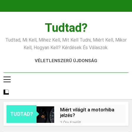
Ugrás
a
tartalomra
Tudtad?
Tudtad, Mi Kell, Mihez Kell, Mit Kell Tudni, Miért Kell, Mikor
Kell, Hogyan Kell? Kérdések És Válaszok.
VÉLETLENSZERŰ ÚJDONSÁG
Miért világít a motorhiba
TUDTAD?
jelzés?
3 Óra Ezelőtt
Mit jelent az alacsony