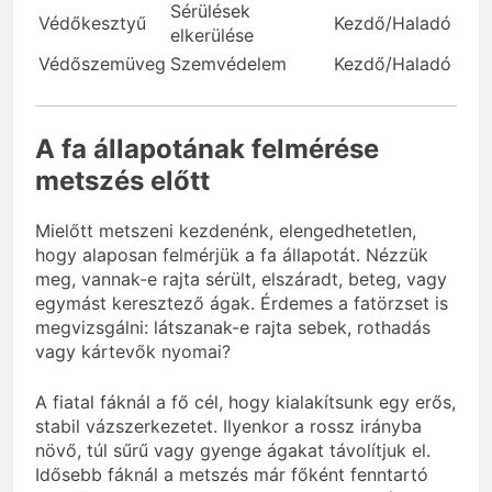
Sérülések
Védőkesztyű
Kezdő/Haladó
elkerülése
Védőszemüveg
Szemvédelem
Kezdő/Haladó
A fa állapotának felmérése
metszés előtt
Mielőtt metszeni kezdenénk, elengedhetetlen,
hogy alaposan felmérjük a fa állapotát. Nézzük
meg, vannak-e rajta sérült, elszáradt, beteg, vagy
egymást keresztező ágak. Érdemes a fatörzset is
megvizsgálni: látszanak-e rajta sebek, rothadás
vagy kártevők nyomai?
A fiatal fáknál a fő cél, hogy kialakítsunk egy erős,
stabil vázszerkezetet. Ilyenkor a rossz irányba
növő, túl sűrű vagy gyenge ágakat távolítjuk el.
Idősebb fáknál a metszés már főként fenntartó