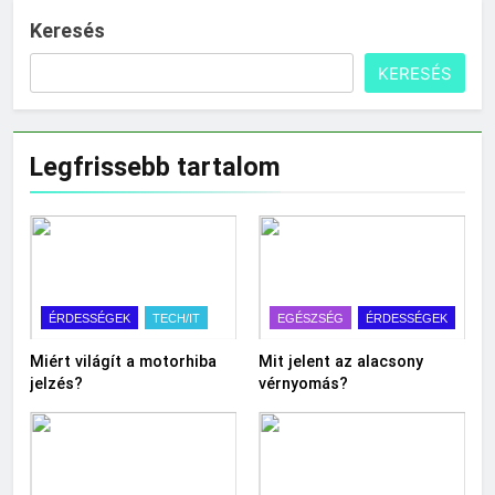
Keresés
KERESÉS
Legfrissebb tartalom
ÉRDESSÉGEK
TECH/IT
EGÉSZSÉG
ÉRDESSÉGEK
Miért világít a motorhiba
Mit jelent az alacsony
jelzés?
vérnyomás?