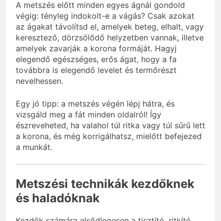
A metszés előtt minden egyes ágnál gondold
végig: tényleg indokolt-e a vágás? Csak azokat
az ágakat távolítsd el, amelyek beteg, elhalt, vagy
keresztező, dörzsölődő helyzetben vannak, illetve
amelyek zavarják a korona formáját. Hagyj
elegendő egészséges, erős ágat, hogy a fa
továbbra is elegendő levelet és termőrészt
nevelhessen.
Egy jó tipp: a metszés végén lépj hátra, és
vizsgáld meg a fát minden oldalról! Így
észreveheted, ha valahol túl ritka vagy túl sűrű lett
a korona, és még korrigálhatsz, mielőtt befejezed
a munkát.
Metszési technikák kezdőknek
és haladóknak
Kezdők számára elsődlegesen a tisztító, ritkító