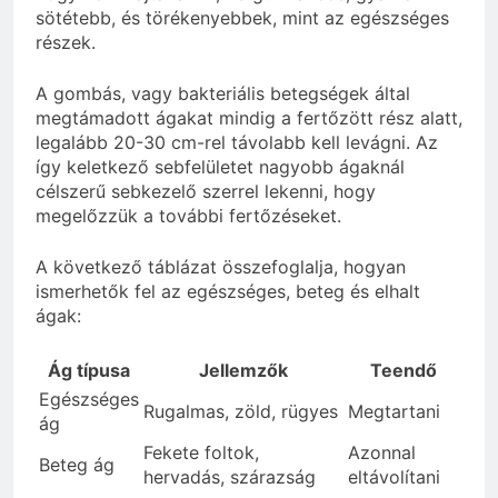
sötétebb, és törékenyebbek, mint az egészséges
részek.
A gombás, vagy bakteriális betegségek által
megtámadott ágakat mindig a fertőzött rész alatt,
legalább 20-30 cm-rel távolabb kell levágni. Az
így keletkező sebfelületet nagyobb ágaknál
célszerű sebkezelő szerrel lekenni, hogy
megelőzzük a további fertőzéseket.
A következő táblázat összefoglalja, hogyan
ismerhetők fel az egészséges, beteg és elhalt
ágak:
Ág típusa
Jellemzők
Teendő
Egészséges
Rugalmas, zöld, rügyes
Megtartani
ág
Fekete foltok,
Azonnal
Beteg ág
hervadás, szárazság
eltávolítani