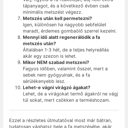
tápanyagot, és a következő évben csak
minimális metszést végezz.
Metszés után kell permetezni?
Igen, különösen ha nagyobb sebfelület
maradt, érdemes gombaölő szerrel kezelni.
Mennyi idő alatt regenerálódik a fa
metszés után?
Általában 1-3 hét, de a teljes helyreállás
akár egy szezon is lehet.
Mikor NEM szabad metszeni?
Fagyos időben, valamint ősszel, mert a
sebek nem gyógyulnak, és a fa
sérülékenyebb lesz.
Lehet-e vágni virágzó ágakat?
Lehet, de a virágokat termő ágakról ne vágj
túl sokat, mert csökken a terméshozam.
Ezzel a részletes útmutatóval most már bátran,
tudatosan vághatsz bele a fa metszésébe, akár