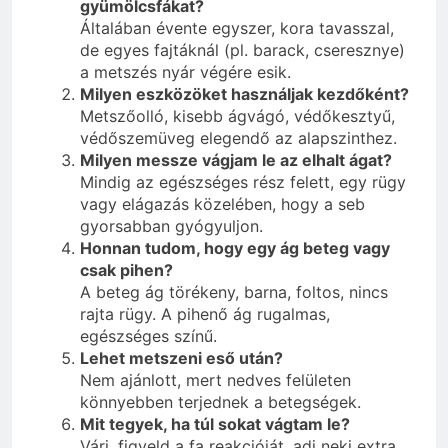
gyümölcsfákat?
Általában évente egyszer, kora tavasszal,
de egyes fajtáknál (pl. barack, cseresznye)
a metszés nyár végére esik.
Milyen eszközöket használjak kezdőként?
Metszőolló, kisebb ágvágó, védőkesztyű,
védőszemüveg elegendő az alapszinthez.
Milyen messze vágjam le az elhalt ágat?
Mindig az egészséges rész felett, egy rügy
vagy elágazás közelében, hogy a seb
gyorsabban gyógyuljon.
Honnan tudom, hogy egy ág beteg vagy
csak pihen?
A beteg ág törékeny, barna, foltos, nincs
rajta rügy. A pihenő ág rugalmas,
egészséges színű.
Lehet metszeni eső után?
Nem ajánlott, mert nedves felületen
könnyebben terjednek a betegségek.
Mit tegyek, ha túl sokat vágtam le?
Várj, figyeld a fa reakcióját, adj neki extra