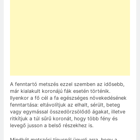
A fenntartó metszés ezzel szemben az idősebb,
már kialakult koronájú fák esetén történik.
Ilyenkor a fő cél a fa egészséges növekedésének
fenntartása: eltávolítjuk az elhalt, sérült, beteg
vagy egymással összedörzsölődő ágakat, illetve
ritkítjuk a túl sűrű koronát, hogy több fény és
levegő jusson a belső részekhez is.
Mindkét metszési típusnál ügyelj arra, hogy a