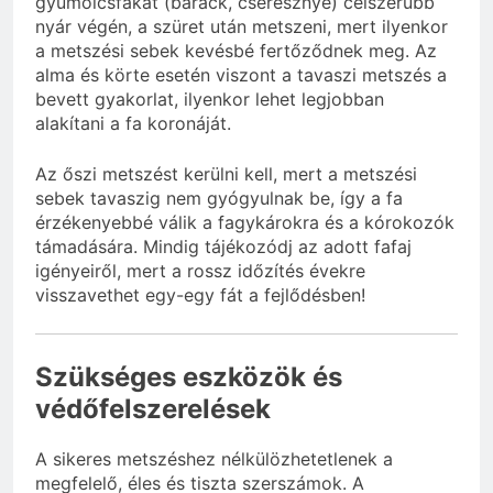
gyümölcsfákat (barack, cseresznye) célszerűbb
nyár végén, a szüret után metszeni, mert ilyenkor
a metszési sebek kevésbé fertőződnek meg. Az
alma és körte esetén viszont a tavaszi metszés a
bevett gyakorlat, ilyenkor lehet legjobban
alakítani a fa koronáját.
Az őszi metszést kerülni kell, mert a metszési
sebek tavaszig nem gyógyulnak be, így a fa
érzékenyebbé válik a fagykárokra és a kórokozók
támadására. Mindig tájékozódj az adott fafaj
igényeiről, mert a rossz időzítés évekre
visszavethet egy-egy fát a fejlődésben!
Szükséges eszközök és
védőfelszerelések
A sikeres metszéshez nélkülözhetetlenek a
megfelelő, éles és tiszta szerszámok. A