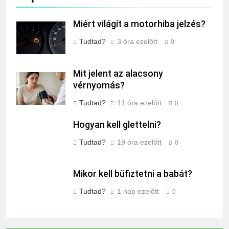
Miért világít a motorhiba jelzés?
Tudtad?
3 óra ezelőtt
0
Mit jelent az alacsony
vérnyomás?
Tudtad?
11 óra ezelőtt
0
Hogyan kell glettelni?
Tudtad?
19 óra ezelőtt
0
Mikor kell büfiztetni a babát?
Tudtad?
1 nap ezelőtt
0