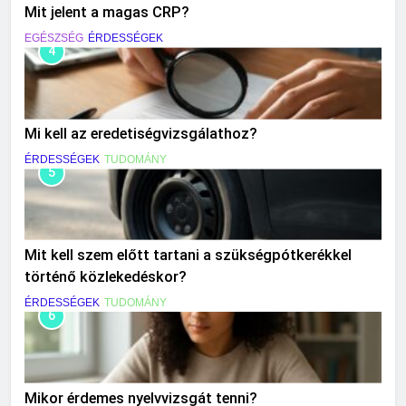
Mit jelent a magas CRP?
EGÉSZSÉG
ÉRDESSÉGEK
4
Mi kell az eredetiségvizsgálathoz?
ÉRDESSÉGEK
TUDOMÁNY
5
Mit kell szem előtt tartani a szükségpótkerékkel
történő közlekedéskor?
ÉRDESSÉGEK
TUDOMÁNY
6
Mikor érdemes nyelvvizsgát tenni?