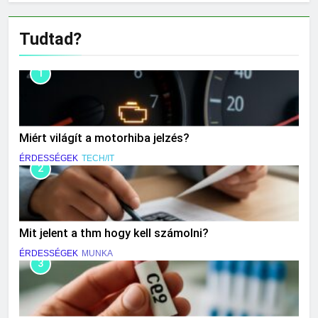
Tudtad?
1
Miért világít a motorhiba jelzés?
ÉRDESSÉGEK
TECH/IT
2
Mit jelent a thm hogy kell számolni?
ÉRDESSÉGEK
MUNKA
3