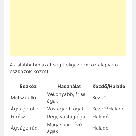
Az alábbi táblázat segít eligazodni az alapvető
eszközök között:
Eszköz
Használat
Kezdő/Haladó
Vékonyabb, friss
Metszőolló
Kezdő
ágak
Ágvágó olló
Vastagabb ágak
Kezdő/Haladó
Fűrész
Régi, vastag ágak
Haladó
Magasban lévő
Ágvágó rúd
Haladó
ágak