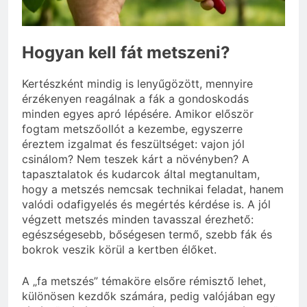
3 Nap Ezelőtt
Hogyan kell fát metszeni?
Kertészként mindig is lenyűgözött, mennyire
érzékenyen reagálnak a fák a gondoskodás
minden egyes apró lépésére. Amikor először
fogtam metszőollót a kezembe, egyszerre
éreztem izgalmat és feszültséget: vajon jól
csinálom? Nem teszek kárt a növényben? A
tapasztalatok és kudarcok által megtanultam,
hogy a metszés nemcsak technikai feladat, hanem
valódi odafigyelés és megértés kérdése is. A jól
végzett metszés minden tavasszal érezhető:
egészségesebb, bőségesen termő, szebb fák és
bokrok veszik körül a kertben élőket.
A „fa metszés” témaköre elsőre rémisztő lehet,
különösen kezdők számára, pedig valójában egy