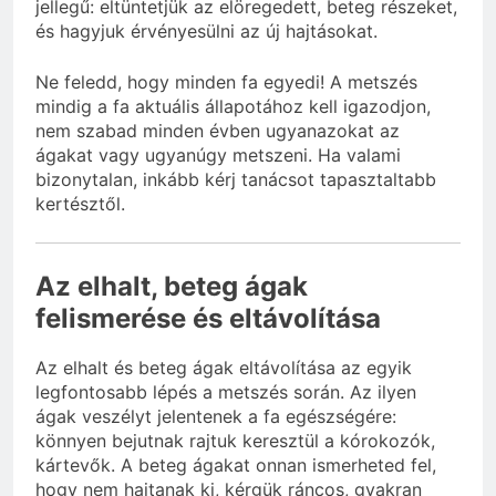
jellegű: eltüntetjük az elöregedett, beteg részeket,
és hagyjuk érvényesülni az új hajtásokat.
Ne feledd, hogy minden fa egyedi! A metszés
mindig a fa aktuális állapotához kell igazodjon,
nem szabad minden évben ugyanazokat az
ágakat vagy ugyanúgy metszeni. Ha valami
bizonytalan, inkább kérj tanácsot tapasztaltabb
kertésztől.
Az elhalt, beteg ágak
felismerése és eltávolítása
Az elhalt és beteg ágak eltávolítása az egyik
legfontosabb lépés a metszés során. Az ilyen
ágak veszélyt jelentenek a fa egészségére:
könnyen bejutnak rajtuk keresztül a kórokozók,
kártevők. A beteg ágakat onnan ismerheted fel,
hogy nem hajtanak ki, kérgük ráncos, gyakran