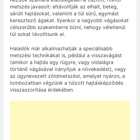
metszés javasolt: eltávolítják az elhalt, beteg,
sérült hajtásokat, valamint a túl sűrű, egymást
keresztező ágakat. Ilyenkor a nagyobb vágásokat
célszerűbb szakemberre bízni, nehogy véletlenül
túl sokat távolítsunk el.
Haladók már alkalmazhatják a speciálisabb
metszési technikákat is, például a visszavágást
(amikor a hajtás egy rügyre, vagy oldalágra
történő vágásával irányítjuk a növekedést), vagy
az úgynevezett zöldmetszést, amelyet nyáron, a
lombozatban végzünk a túlzott hajtásképződés
visszaszorítása érdekében.