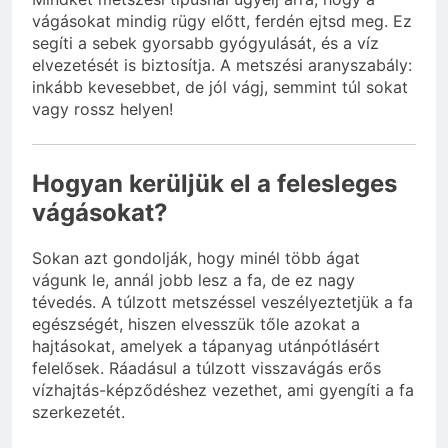
vágásokat mindig rügy előtt, ferdén ejtsd meg. Ez
segíti a sebek gyorsabb gyógyulását, és a víz
elvezetését is biztosítja. A metszési aranyszabály:
inkább kevesebbet, de jól vágj, semmint túl sokat
vagy rossz helyen!
Hogyan kerüljük el a felesleges
vágásokat?
Sokan azt gondolják, hogy minél több ágat
vágunk le, annál jobb lesz a fa, de ez nagy
tévedés. A túlzott metszéssel veszélyeztetjük a fa
egészségét, hiszen elvesszük tőle azokat a
hajtásokat, amelyek a tápanyag utánpótlásért
felelősek. Ráadásul a túlzott visszavágás erős
vízhajtás-képződéshez vezethet, ami gyengíti a fa
szerkezetét.