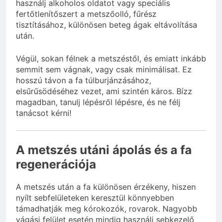
használj alkoholos oldatot vagy speciális
fertőtlenítőszert a metszőolló, fűrész
tisztításához, különösen beteg ágak eltávolítása
után.
Végül, sokan félnek a metszéstől, és emiatt inkább
semmit sem vágnak, vagy csak minimálisat. Ez
hosszú távon a fa túlburjánzásához,
elsűrűsödéséhez vezet, ami szintén káros. Bízz
magadban, tanulj lépésről lépésre, és ne félj
tanácsot kérni!
A metszés utáni ápolás és a fa
regenerációja
A metszés után a fa különösen érzékeny, hiszen
nyílt sebfelületeken keresztül könnyebben
támadhatják meg kórokozók, rovarok. Nagyobb
vágási felület esetén mindig használj sebkezelő