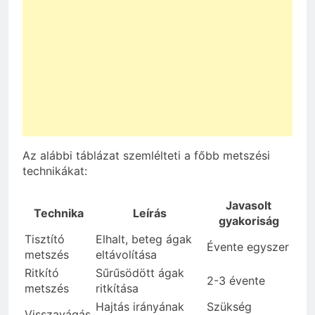
Az alábbi táblázat szemlélteti a főbb metszési
technikákat:
Javasolt
Technika
Leírás
gyakoriság
Tisztító
Elhalt, beteg ágak
Évente egyszer
metszés
eltávolítása
Ritkító
Sűrűsödött ágak
2-3 évente
metszés
ritkítása
Hajtás irányának
Szükség
Visszavágás