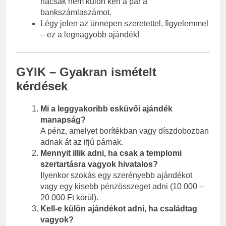
hacsak nem külön kéri a pár a
bankszámlaszámot.
Légy jelen az ünnepen szeretettel, figyelemmel
– ez a legnagyobb ajándék!
GYIK – Gyakran ismételt
kérdések
Mi a leggyakoribb esküvői ajándék
manapság?
A pénz, amelyet borítékban vagy díszdobozban
adnak át az ifjú párnak.
Mennyit illik adni, ha csak a templomi
szertartásra vagyok hivatalos?
Ilyenkor szokás egy szerényebb ajándékot
vagy egy kisebb pénzösszeget adni (10 000 –
20 000 Ft körül).
Kell-e külön ajándékot adni, ha családtag
vagyok?