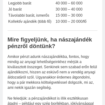
Legjobb barát
40 000 – 60 000
Jó barát
30 000 – 40 000
Távolabbi barát, ismerős
15 000 – 30 000
Kollektív ajándék (több fő)
10 000 – 20 000/fő
Mire figyeljünk, ha nászajándék
pénzről döntünk?
Amikor pénzt adunk nászajándékba, fontos, hogy
mindig az anyagi lehetőségeinkhez mérjük a
kiválasztott összeget. Senkinek sem szabad erőn felül
ajándékozni, hiszen az esküvő nem a vendég anyagi
áldozatáról szól. Ugyanakkor érdemes átgondolni,
hogy a pár mekkora költségvetéssel dolgozik, mi az,
ami nekik igazán segítség.
Ne feledjük: a pénzajándékot is illik esztétikusan
átadni – például egy szép borítékban, jókívánsággal