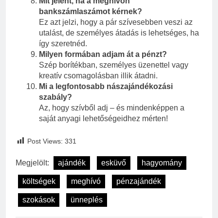
Mit jelent, ha a meghívón
bankszámlaszámot kérnek?
Ez azt jelzi, hogy a pár szívesebben veszi az
utalást, de személyes átadás is lehetséges, ha
így szeretnéd.
Milyen formában adjam át a pénzt?
Szép borítékban, személyes üzenettel vagy
kreatív csomagolásban illik átadni.
Mi a legfontosabb nászajándékozási
szabály?
Az, hogy szívből adj – és mindenképpen a
saját anyagi lehetőségeidhez mérten!
Post Views:
331
Megjelölt:
ajándék
esküvő
hagyomány
költségek
meghívó
pénzajándék
szokások
ünneplés