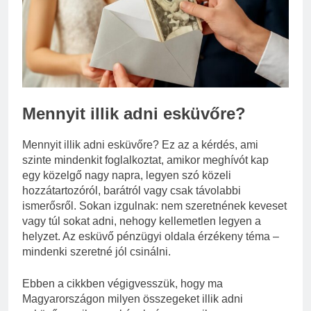
Miért fáj a váll?
3 Nap Ezelőtt
Mennyit illik adni esküvőre?
Mennyit illik adni esküvőre? Ez az a kérdés, ami
szinte mindenkit foglalkoztat, amikor meghívót kap
egy közelgő nagy napra, legyen szó közeli
hozzátartozóról, barátról vagy csak távolabbi
ismerősről. Sokan izgulnak: nem szeretnének keveset
vagy túl sokat adni, nehogy kellemetlen legyen a
helyzet. Az esküvő pénzügyi oldala érzékeny téma –
mindenki szeretné jól csinálni.
Ebben a cikkben végigvesszük, hogy ma
Magyarországon milyen összegeket illik adni