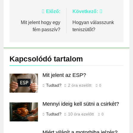
Bejegyzés
Előző:
Következő:
navigáció
Mit jelent hogy egy
Hogyan válasszunk
fém passzív?
teniszütőt?
Kapcsolódó tartalom
Mit jelent az ESP?
Tudtad?
2 óra ezelőtt
0
Mennyi ideig kell sütni a csirkét?
Tudtad?
10 óra ezelőtt
0
Miért világít a motorhiba jelzés?