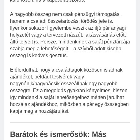
A nagyobb összeg nem csak pénzügyi támogatás,
hanem a családi összetartozás, törődés jele is.
Ilyenkor sokszor figyelembe veszik az ifjú pár anyagi
helyzetét vagy a tervezett nászút, lakásvásárlás előtt
álló terveit is. Persze, mindenkinek a saját pénztárcája
szabja meg a lehetőségeit – a szívből adott kisebb
összeg is kedves gesztus.
Előfordulhat, hogy a családtagok közösen is adnak
ajándékot, például testvérek vagy
nagynénik/nagybácsik összeállnak egy nagyobb
összegre. Ez a megoldás gyakran kényelmes, hiszen
így mindenki a saját lehetőségeihez mérten járulhat
hozzá az ajándékhoz, miközben a pár egy összegben
kapja meg a hozzájárulást.
Barátok és ismerősök: Más