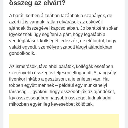
összeg az elvárt?
A baráti körben általában lazábbak a szabályok, de
azért itt is vannak íratlan elvárások az esküvői
ajándék összegével kapcsolatban. Jó barátként sokan
igyekeznek úgy segíteni a párt, hogy legalább a
vendéglátásuk költségét fedezzék, de előfordul, hogy
valaki egyedi, személyre szabott tárgyi ajándékban
gondolkodik.
Az ismerősök, távolabbi barátok, kollégák esetében
szerényebb összeg is teljesen elfogadott. A hangsúly
ilyenkor inkább a gesztuson, a jelenléten van. Ha
többen együtt mennek – például egy munkahelyi
társaság –, gyakori, hogy összedobják az ajándékot,
így összességében nagyobb összeget tudnak adni,
miközben egyénileg kevesebbet költöttek.