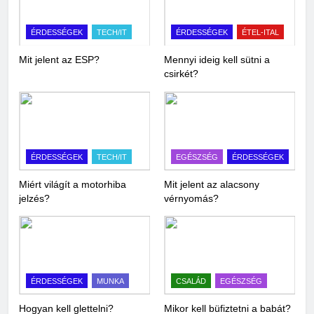
ÉRDESSÉGEK
TECH/IT
ÉRDESSÉGEK
ÉTEL-ITAL
Mit jelent az ESP?
Mennyi ideig kell sütni a
csirkét?
ÉRDESSÉGEK
TECH/IT
EGÉSZSÉG
ÉRDESSÉGEK
Miért világít a motorhiba
Mit jelent az alacsony
jelzés?
vérnyomás?
ÉRDESSÉGEK
MUNKA
CSALÁD
EGÉSZSÉG
Hogyan kell glettelni?
Mikor kell büfiztetni a babát?