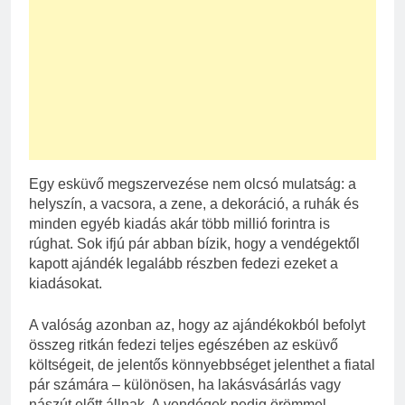
Egy esküvő megszervezése nem olcsó mulatság: a
helyszín, a vacsora, a zene, a dekoráció, a ruhák és
minden egyéb kiadás akár több millió forintra is
rúghat. Sok ifjú pár abban bízik, hogy a vendégektől
kapott ajándék legalább részben fedezi ezeket a
kiadásokat.
A valóság azonban az, hogy az ajándékokból befolyt
összeg ritkán fedezi teljes egészében az esküvő
költségeit, de jelentős könnyebbséget jelenthet a fiatal
pár számára – különösen, ha lakásvásárlás vagy
nászút előtt állnak. A vendégek pedig örömmel