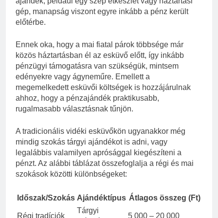
ajándék, például egy szép étkészlet vagy háztartási
gép, manapság viszont egyre inkább a pénz került
előtérbe.
Ennek oka, hogy a mai fiatal párok többsége már
közös háztartásban él az esküvő előtt, így inkább
pénzügyi támogatásra van szükségük, mintsem
edényekre vagy ágyneműre. Emellett a
megemelkedett esküvői költségek is hozzájárulnak
ahhoz, hogy a pénzajándék praktikusabb,
rugalmasabb választásnak tűnjön.
A tradicionális vidéki esküvőkön ugyanakkor még
mindig szokás tárgyi ajándékot is adni, vagy
legalábbis valamilyen aprósággal kiegészíteni a
pénzt. Az alábbi táblázat összefoglalja a régi és mai
szokások közötti különbségeket:
Időszak/Szokás
Ajándéktípus
Átlagos összeg (Ft)
Tárgyi
Régi tradíciók
5 000 – 20 000