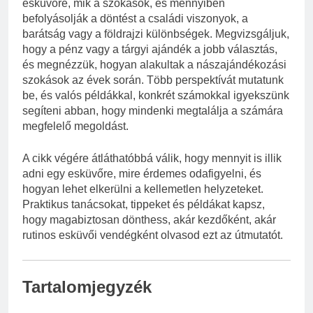
esküvőre, mik a szokások, és mennyiben
befolyásolják a döntést a családi viszonyok, a
barátság vagy a földrajzi különbségek. Megvizsgáljuk,
hogy a pénz vagy a tárgyi ajándék a jobb választás,
és megnézzük, hogyan alakultak a nászajándékozási
szokások az évek során. Több perspektívát mutatunk
be, és valós példákkal, konkrét számokkal igyekszünk
segíteni abban, hogy mindenki megtalálja a számára
megfelelő megoldást.
A cikk végére átláthatóbbá válik, hogy mennyit is illik
adni egy esküvőre, mire érdemes odafigyelni, és
hogyan lehet elkerülni a kellemetlen helyzeteket.
Praktikus tanácsokat, tippeket és példákat kapsz,
hogy magabiztosan dönthess, akár kezdőként, akár
rutinos esküvői vendégként olvasod ezt az útmutatót.
Tartalomjegyzék