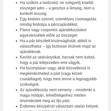
Ha szűkös a büdzséd, ne szégyellj kisebb
összeget adni – a gesztus a lényeg, nem a
konkrét összeg.
Egy kedves üzenet, személyes csomagolás
mindig feldobja a pénzajándékot.
Páros vagy csoportos ajándékozáskor
egyeztessétek előre az összeget.
Ha a pár készített kívánságlistát, abból is
választhatsz – így biztosan örülnek majd az
ajándéknak.
Kerüld az utalványokat, hacsak nem tudod,
hogy a pár kifejezetten erre vágyik.
Ha bizonytalan vagy, akár közvetlenül is
megkérdezheted a párt (vagy közeli
családtagot), hogy mire lenne a legnagyobb
szükségük.
Az ajándékozás nem verseny – mindenki a
maga módján, lehetőségeihez mérten
örvendezteti meg az ifjú párt.
Érdemes készpénzt választani utalás helyett,