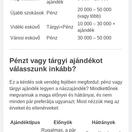
ajándék
20 000 – 50 000
Újabb szokások
Pénz
(vagy több)
10 000 – 30 000 +
Vidéki esküvő
Tárgyi+Pénz
ajándék
Városi esküvő
Pénz
30 000 – 50 000
Pénzt vagy tárgyi ajándékot
válasszunk inkább?
Ez a kérdés sok vendég fejében megfordul: pénz vagy
tárgyi ajándék legyen a nászajándék? Mindkettőnek
megvannak a maga előnyei és hátrányai, és nem
minden pár preferálja ugyanazt. Most nézzük meg az
érveket és ellenérveket:
Ajándéktípus
Előnyök
Hátrányok
Rugalmas, a pár