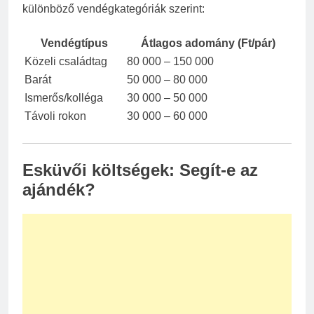
különböző vendégkategóriák szerint:
Vendégtípus
Átlagos adomány (Ft/pár)
Közeli családtag
80 000 – 150 000
Barát
50 000 – 80 000
Ismerős/kolléga
30 000 – 50 000
Távoli rokon
30 000 – 60 000
Esküvői költségek: Segít-e az
ajándék?