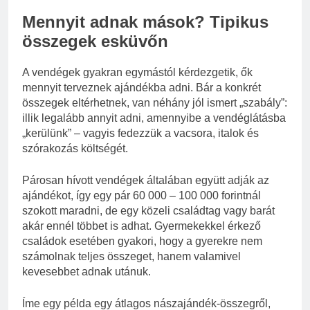
Mennyit adnak mások? Tipikus
összegek esküvőn
A vendégek gyakran egymástól kérdezgetik, ők
mennyit terveznek ajándékba adni. Bár a konkrét
összegek eltérhetnek, van néhány jól ismert „szabály”:
illik legalább annyit adni, amennyibe a vendéglátásba
„kerülünk” – vagyis fedezzük a vacsora, italok és
szórakozás költségét.
Párosan hívott vendégek általában együtt adják az
ajándékot, így egy pár 60 000 – 100 000 forintnál
szokott maradni, de egy közeli családtag vagy barát
akár ennél többet is adhat. Gyermekekkel érkező
családok esetében gyakori, hogy a gyerekre nem
számolnak teljes összeget, hanem valamivel
kevesebbet adnak utánuk.
Íme egy példa egy átlagos nászajándék-összegről,