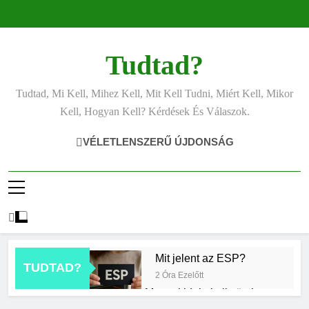
Ugrás
a
tartalomra
Tudtad?
Tudtad, Mi Kell, Mihez Kell, Mit Kell Tudni, Miért Kell, Mikor
Kell, Hogyan Kell? Kérdések És Válaszok.
VÉLETLENSZERŰ ÚJDONSÁG
Mit jelent az ESP?
TUDTAD?
2 Óra Ezelőtt
Mennyi ideig kell sütni a
csirkét?