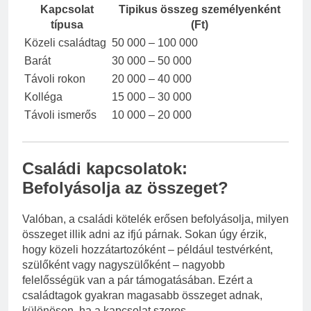
Kapcsolat
Tipikus összeg személyenként
típusa
(Ft)
Közeli családtag
50 000 – 100 000
Barát
30 000 – 50 000
Távoli rokon
20 000 – 40 000
Kolléga
15 000 – 30 000
Távoli ismerős
10 000 – 20 000
Családi kapcsolatok:
Befolyásolja az összeget?
Valóban, a családi kötelék erősen befolyásolja, milyen
összeget illik adni az ifjú párnak. Sokan úgy érzik,
hogy közeli hozzátartozóként – például testvérként,
szülőként vagy nagyszülőként – nagyobb
felelősségük van a pár támogatásában. Ezért a
családtagok gyakran magasabb összeget adnak,
különösen, ha a kapcsolat szoros.