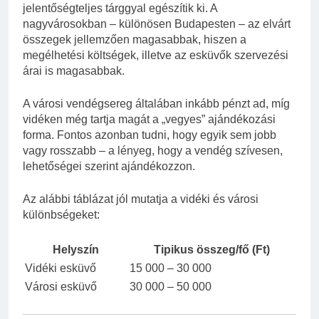
jelentőségteljes tárggyal egészítik ki. A
nagyvárosokban – különösen Budapesten – az elvárt
összegek jellemzően magasabbak, hiszen a
megélhetési költségek, illetve az esküvők szervezési
árai is magasabbak.
A városi vendégsereg általában inkább pénzt ad, míg
vidéken még tartja magát a „vegyes” ajándékozási
forma. Fontos azonban tudni, hogy egyik sem jobb
vagy rosszabb – a lényeg, hogy a vendég szívesen,
lehetőségei szerint ajándékozzon.
Az alábbi táblázat jól mutatja a vidéki és városi
különbségeket:
Helyszín
Tipikus összeg/fő (Ft)
Vidéki esküvő
15 000 – 30 000
Városi esküvő
30 000 – 50 000