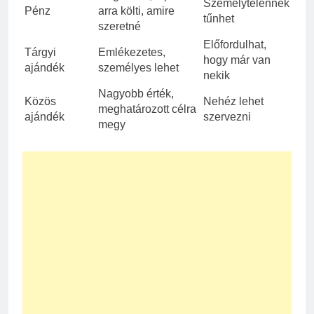
Személytelennek
Pénz
arra költi, amire
tűnhet
szeretné
Előfordulhat,
Tárgyi
Emlékezetes,
hogy már van
ajándék
személyes lehet
nekik
Nagyobb érték,
Közös
Nehéz lehet
meghatározott célra
ajándék
szervezni
megy