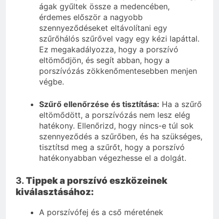
ágak gyűltek össze a medencében,
érdemes először a nagyobb
szennyeződéseket eltávolítani egy
szűrőhálós szűrővel vagy egy kézi lapáttal.
Ez megakadályozza, hogy a porszívó
eltömődjön, és segít abban, hogy a
porszívózás zökkenőmentesebben menjen
végbe.
Szűrő ellenőrzése és tisztítása:
Ha a szűrő
eltömődött, a porszívózás nem lesz elég
hatékony. Ellenőrizd, hogy nincs-e túl sok
szennyeződés a szűrőben, és ha szükséges,
tisztítsd meg a szűrőt, hogy a porszívó
hatékonyabban végezhesse el a dolgát.
3.
Tippek a porszívó eszközeinek
kiválasztásához:
A porszívófej és a cső méretének