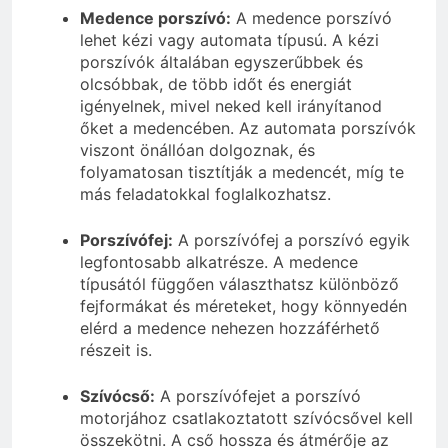
Medence porszívó:
A medence porszívó
lehet kézi vagy automata típusú. A kézi
porszívók általában egyszerűbbek és
olcsóbbak, de több időt és energiát
igényelnek, mivel neked kell irányítanod
őket a medencében. Az automata porszívók
viszont önállóan dolgoznak, és
folyamatosan tisztítják a medencét, míg te
más feladatokkal foglalkozhatsz.
Porszívófej:
A porszívófej a porszívó egyik
legfontosabb alkatrésze. A medence
típusától függően választhatsz különböző
fejformákat és méreteket, hogy könnyedén
elérd a medence nehezen hozzáférhető
részeit is.
Szívócső:
A porszívófejet a porszívó
motorjához csatlakoztatott szívócsővel kell
összekötni. A cső hossza és átmérője az