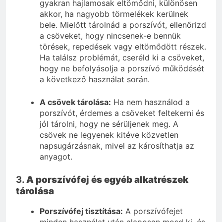
gyakran hajlamosak eltömődni, különösen
akkor, ha nagyobb törmelékek kerülnek
bele. Mielőtt tárolnád a porszívót, ellenőrizd
a csöveket, hogy nincsenek-e bennük
törések, repedések vagy eltömődött részek.
Ha találsz problémát, cseréld ki a csöveket,
hogy ne befolyásolja a porszívó működését
a következő használat során.
A csövek tárolása:
Ha nem használod a
porszívót, érdemes a csöveket feltekerni és
jól tárolni, hogy ne sérüljenek meg. A
csövek ne legyenek kitéve közvetlen
napsugárzásnak, mivel az károsíthatja az
anyagot.
3.
A porszívófej és egyéb alkatrészek
tárolása
Porszívófej tisztítása:
A porszívófejet