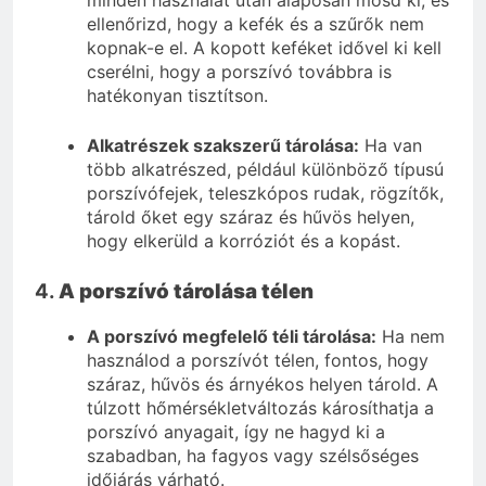
minden használat után alaposan mosd ki, és
ellenőrizd, hogy a kefék és a szűrők nem
kopnak-e el. A kopott keféket idővel ki kell
cserélni, hogy a porszívó továbbra is
hatékonyan tisztítson.
Alkatrészek szakszerű tárolása:
Ha van
több alkatrészed, például különböző típusú
porszívófejek, teleszkópos rudak, rögzítők,
tárold őket egy száraz és hűvös helyen,
hogy elkerüld a korróziót és a kopást.
4.
A porszívó tárolása télen
A porszívó megfelelő téli tárolása:
Ha nem
használod a porszívót télen, fontos, hogy
száraz, hűvös és árnyékos helyen tárold. A
túlzott hőmérsékletváltozás károsíthatja a
porszívó anyagait, így ne hagyd ki a
szabadban, ha fagyos vagy szélsőséges
időjárás várható.