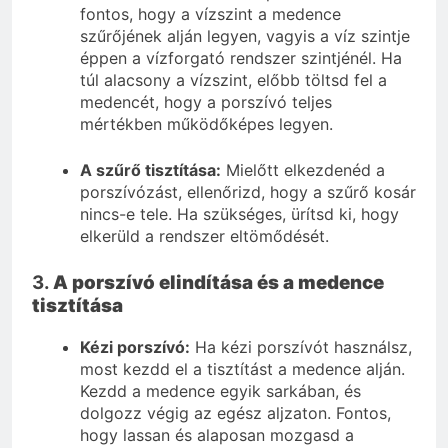
fontos, hogy a vízszint a medence
szűrőjének alján legyen, vagyis a víz szintje
éppen a vízforgató rendszer szintjénél. Ha
túl alacsony a vízszint, előbb töltsd fel a
medencét, hogy a porszívó teljes
mértékben működőképes legyen.
A szűrő tisztítása:
Mielőtt elkezdenéd a
porszívózást, ellenőrizd, hogy a szűrő kosár
nincs-e tele. Ha szükséges, ürítsd ki, hogy
elkerüld a rendszer eltömődését.
3.
A porszívó elindítása és a medence
tisztítása
Kézi porszívó:
Ha kézi porszívót használsz,
most kezdd el a tisztítást a medence alján.
Kezdd a medence egyik sarkában, és
dolgozz végig az egész aljzaton. Fontos,
hogy lassan és alaposan mozgasd a