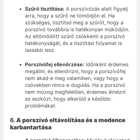
Szűrő tisztítása:
A porszívózás alatt figyelj
arra, hogy a szűrő ne tömődjön el. Ha
szükséges, tisztítsd meg a szűrőt, hogy a
porszívó továbbra is hatékonyan működjön.
Az eltömődött szűrő csökkenti a porszívó
hatékonyságát, és a tisztítási folyamat is
lassabb lesz.
Porszívófej ellenőrzése:
Időnként érdemes
megállni, és ellenőrizni, hogy a porszívófej
nem akad-e meg valamiben, vagy hogy a
csövekben nincs-e dugulás. Ha a porszívó
nem mozog megfelelően, érdemes átnézni
az eszközt, hogy elkerüld a későbbi
problémákat.
6.
A porszívó eltávolítása és a medence
karbantartása