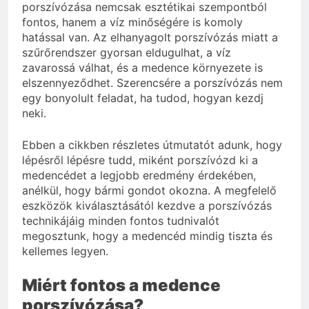
porszívózása nemcsak esztétikai szempontból
fontos, hanem a víz minőségére is komoly
hatással van. Az elhanyagolt porszívózás miatt a
szűrőrendszer gyorsan eldugulhat, a víz
zavarossá válhat, és a medence környezete is
elszennyeződhet. Szerencsére a porszívózás nem
egy bonyolult feladat, ha tudod, hogyan kezdj
neki.
Ebben a cikkben részletes útmutatót adunk, hogy
lépésről lépésre tudd, miként porszívózd ki a
medencédet a legjobb eredmény érdekében,
anélkül, hogy bármi gondot okozna. A megfelelő
eszközök kiválasztásától kezdve a porszívózás
technikájáig minden fontos tudnivalót
megosztunk, hogy a medencéd mindig tiszta és
kellemes legyen.
Miért fontos a medence
porszívózása?