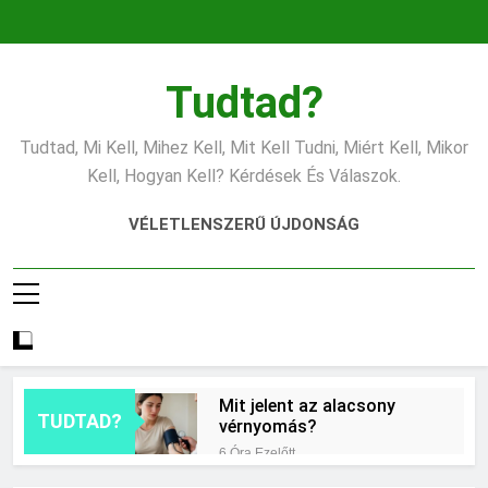
Ugrás
a
tartalomra
Tudtad?
Tudtad, Mi Kell, Mihez Kell, Mit Kell Tudni, Miért Kell, Mikor
Kell, Hogyan Kell? Kérdések És Válaszok.
VÉLETLENSZERŰ ÚJDONSÁG
Mit jelent az alacsony
TUDTAD?
vérnyomás?
6 Óra Ezelőtt
Hogyan kell glettelni?