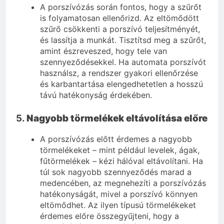
A porszívózás során fontos, hogy a szűrőt
is folyamatosan ellenőrizd. Az eltömődött
szűrő csökkenti a porszívó teljesítményét,
és lassítja a munkát. Tisztítsd meg a szűrőt,
amint észreveszed, hogy tele van
szennyeződésekkel. Ha automata porszívót
használsz, a rendszer gyakori ellenőrzése
és karbantartása elengedhetetlen a hosszú
távú hatékonyság érdekében.
5.
Nagyobb törmelékek eltávolítása előre
A porszívózás előtt érdemes a nagyobb
törmelékeket – mint például levelek, ágak,
fűtörmelékek – kézi hálóval eltávolítani. Ha
túl sok nagyobb szennyeződés marad a
medencében, az megnehezíti a porszívózás
hatékonyságát, mivel a porszívó könnyen
eltömődhet. Az ilyen típusú törmelékeket
érdemes előre összegyűjteni, hogy a