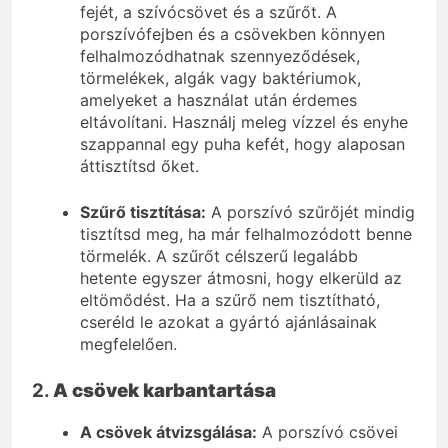
fejét, a szívócsövet és a szűrőt. A
porszívófejben és a csövekben könnyen
felhalmozódhatnak szennyeződések,
törmelékek, algák vagy baktériumok,
amelyeket a használat után érdemes
eltávolítani. Használj meleg vízzel és enyhe
szappannal egy puha kefét, hogy alaposan
áttisztítsd őket.
Szűrő tisztítása:
A porszívó szűrőjét mindig
tisztítsd meg, ha már felhalmozódott benne
törmelék. A szűrőt célszerű legalább
hetente egyszer átmosni, hogy elkerüld az
eltömődést. Ha a szűrő nem tisztítható,
cseréld le azokat a gyártó ajánlásainak
megfelelően.
2.
A csövek karbantartása
A csövek átvizsgálása:
A porszívó csövei