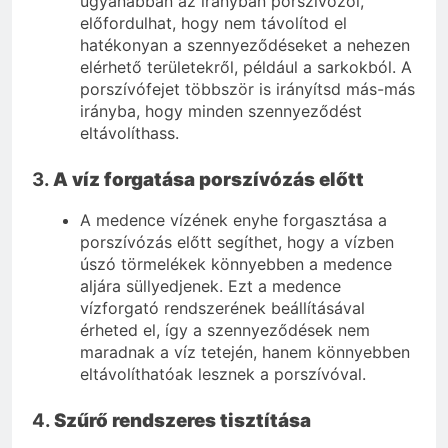
ugyanabban az irányban porszívózol,
előfordulhat, hogy nem távolítod el
hatékonyan a szennyeződéseket a nehezen
elérhető területekről, például a sarkokból. A
porszívófejet többször is irányítsd más-más
irányba, hogy minden szennyeződést
eltávolíthass.
3.
A víz forgatása porszívózás előtt
A medence vízének enyhe forgasztása a
porszívózás előtt segíthet, hogy a vízben
úszó törmelékek könnyebben a medence
aljára süllyedjenek. Ezt a medence
vízforgató rendszerének beállításával
érheted el, így a szennyeződések nem
maradnak a víz tetején, hanem könnyebben
eltávolíthatóak lesznek a porszívóval.
4.
Szűrő rendszeres tisztítása