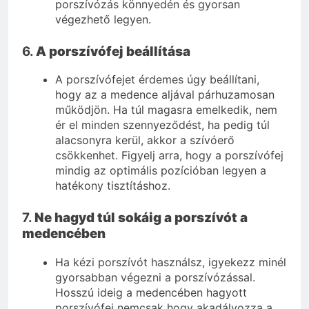
porszívózás könnyedén és gyorsan
végezhető legyen.
6.
A porszívófej beállítása
A porszívófejet érdemes úgy beállítani,
hogy az a medence aljával párhuzamosan
működjön. Ha túl magasra emelkedik, nem
ér el minden szennyeződést, ha pedig túl
alacsonyra kerül, akkor a szívóerő
csökkenhet. Figyelj arra, hogy a porszívófej
mindig az optimális pozícióban legyen a
hatékony tisztításhoz.
7.
Ne hagyd túl sokáig a porszívót a
medencében
Ha kézi porszívót használsz, igyekezz minél
gyorsabban végezni a porszívózással.
Hosszú ideig a medencében hagyott
porszívófej nemcsak hogy akadályozza a