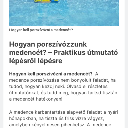
3 Nap Ezelőtt
Hogyan kell porszívózni a medencét?
Hogyan porszívózzunk
medencét? – Praktikus útmutató
lépésről lépésre
Hogyan kell porszívózni a medencét?
A
medence porszívózása nem bonyolult feladat, ha
tudod, hogyan kezdj neki. Olvasd el részletes
útmutatónkat, és tudd meg, hogyan tartsd tisztán
a medencét hatékonyan!
A medence karbantartása alapvető feladat a nyári
hónapokban, ha tiszta és friss vízre vágysz,
amelyben kényelmesen pihenhetsz. A medence