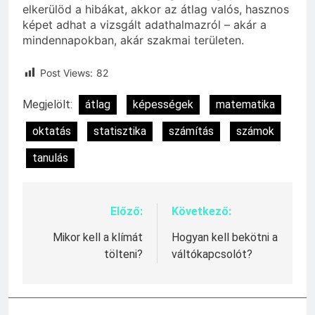
elkerülöd a hibákat, akkor az átlag valós, hasznos
képet adhat a vizsgált adathalmazról – akár a
mindennapokban, akár szakmai területen.
Post Views:
82
Megjelölt:
átlag
képességek
matematika
oktatás
statisztika
számítás
számok
tanulás
Előző:
Következő:
Bejegyzés
navigáció
Mikor kell a klímát
Hogyan kell bekötni a
tölteni?
váltókapcsolót?