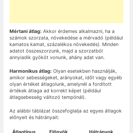
Mértani átlag:
Akkor érdemes alkalmazni, ha a
számok szorzata, növekedése a mérvadó (például
kamatos kamat, százalékos növekedés). Minden
adatot összeszorzunk, majd a szorzatból
annyiadik gyököt vonunk, ahány adat van.
Harmonikus átlag:
Olyan esetekben használják,
amikor sebességeket, arányokat, időt vagy egyéb
olyan értéket átlagolunk, amelynél a fordított
értékek átlaga ad korrekt képet (például
átlagsebesség változó tempónál).
Az alábbi táblázat összefoglalja az egyes átlagok
előnyeit és hátrányait:
Átlagtípus
Előnyök
Hátrányok