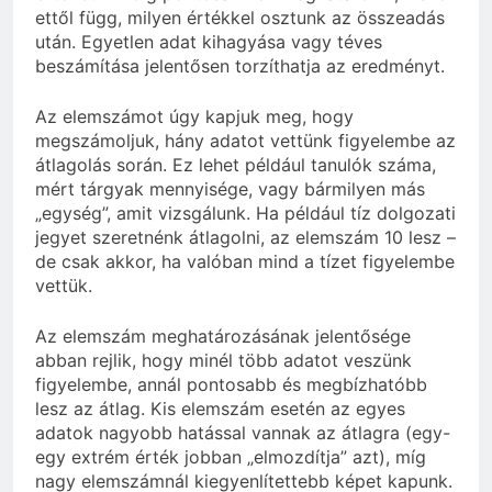
ettől függ, milyen értékkel osztunk az összeadás
után. Egyetlen adat kihagyása vagy téves
beszámítása jelentősen torzíthatja az eredményt.
Az elemszámot úgy kapjuk meg, hogy
megszámoljuk, hány adatot vettünk figyelembe az
átlagolás során. Ez lehet például tanulók száma,
mért tárgyak mennyisége, vagy bármilyen más
„egység”, amit vizsgálunk. Ha például tíz dolgozati
jegyet szeretnénk átlagolni, az elemszám 10 lesz –
de csak akkor, ha valóban mind a tízet figyelembe
vettük.
Az elemszám meghatározásának jelentősége
abban rejlik, hogy minél több adatot veszünk
figyelembe, annál pontosabb és megbízhatóbb
lesz az átlag. Kis elemszám esetén az egyes
adatok nagyobb hatással vannak az átlagra (egy-
egy extrém érték jobban „elmozdítja” azt), míg
nagy elemszámnál kiegyenlítettebb képet kapunk.