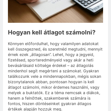
Miért fáj a váll?
3 Nap Ezelőtt
Hogyan kell átlagot számolni?
Könnyen előfordulhat, hogy valamilyen adatokat
kell összegezned, és szeretnéd megtudni, mennyit
érnek ezek „átlagosan”. Lehet, hogy a jegyeid,
fizetésed, sporteredményeid vagy akár a heti
bevásárlásaid költsége érdekel – az átlagolás
mindenhol segít megérteni a számokat. Gyakran
találkozunk vele a mindennapokban, mégis sokan
bizonytalanok abban, pontosan hogyan is kell
átlagot számolni, mikor érdemes használni, vagy
melyek a buktatók. Ez a téma nemcsak a diákok,
hanem a felnőttek, szakemberek számára is
fontos, hiszen döntéseinket gyakran átlagos
értékek alapján hozzuk meg.