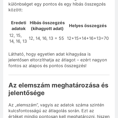
különbséget egy pontos és egy hibás összegzés
között:
Eredeti
Hibás összegzés
Helyes összegzés
adatok
(kihagyott adat)
12, 15,
12, 14, 16, 13 = 55
12+15+14+16+13=70
14, 16, 13
Látható, hogy egyetlen adat kihagyása is
jelentősen eltorzíthatja az átlagot – ezért nagyon
fontos az alapos és pontos összegzés!
Az elemszám meghatározása és
jelentősége
Az „elemszám”, vagyis az adatok száma szintén
kulcsfontosságú az átlagolás során. Ezt az
értéket mindig pontosan kell meghatározni, hiszen