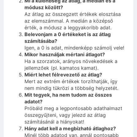
Mi a különbség az átlag, a medián és a
módusz között?
Az átlag az összegzett értékek elosztása
az elemszámmal. A medián a középső
érték, a módusz a leggyakoribb adat.
Belevonjam a 0 értékeket is az átlag
számításába?
Igen, a 0 is adat, mindenképp számolj vele!
Mikor használjak mértani átlagot?
Ha a szorzatok, arányos növekedések a
jellemzőek (pl. kamatos kamat).
Miért lehet félrevezető az átlag?
Mert az extrém értékek torzíthatják, így
nem mindig tükrözi a többség helyzetét.
Mit tegyek, ha nem tudom az összes
adatot?
Próbáld meg a legpontosabb adathalmazt
összegyűjteni, vagy jelezd az átlag
számításánál a hiányokat!
Hány adat kell a megbízható átlaghoz?
Minél több adatod van, annál pontosabb