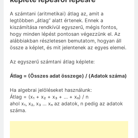
A számtani (aritmetikai) átlag az, amit a
legtöbben „átlag” alatt értenek. Ennek a
kiszámítása rendkívül egyszerű, mégis fontos,
hogy minden lépést pontosan végezzünk el. Az
alábbiakban részletesen bemutatom, hogyan áll
össze a képlet, és mit jelentenek az egyes elemei.
Az egyszerű számtani átlag képlete:
Átlag = (Összes adat összege) / (Adatok száma)
Ha algebrai jelöléseket használunk:
Átlag = (x₁ + x₂ + x₃ + … + xₙ) / n
ahol x₁, x₂, x₃ … xₙ az adatok, n pedig az adatok
száma.