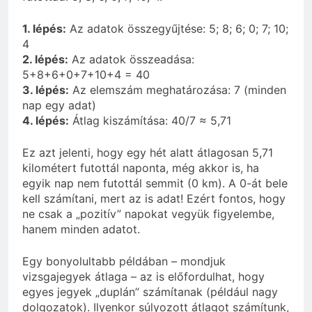
1. lépés:
Az adatok összegyűjtése: 5; 8; 6; 0; 7; 10;
4
2. lépés:
Az adatok összeadása:
5+8+6+0+7+10+4 = 40
3. lépés:
Az elemszám meghatározása: 7 (minden
nap egy adat)
4. lépés:
Átlag kiszámítása: 40/7 ≈ 5,71
Ez azt jelenti, hogy egy hét alatt átlagosan 5,71
kilométert futottál naponta, még akkor is, ha
egyik nap nem futottál semmit (0 km). A 0-át bele
kell számítani, mert az is adat! Ezért fontos, hogy
ne csak a „pozitív” napokat vegyük figyelembe,
hanem minden adatot.
Egy bonyolultabb példában – mondjuk
vizsgajegyek átlaga – az is előfordulhat, hogy
egyes jegyek „duplán” számítanak (például nagy
dolgozatok). Ilyenkor súlyozott átlagot számítunk,