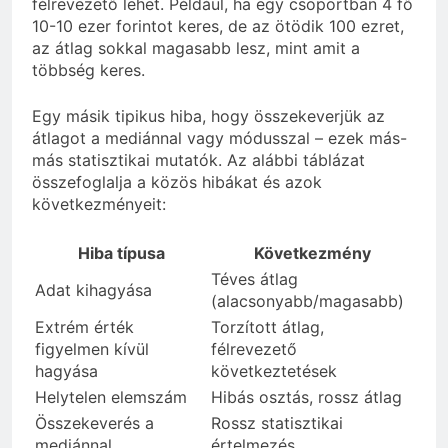
félrevezető lehet. Például, ha egy csoportban 4 fő
10-10 ezer forintot keres, de az ötödik 100 ezret,
az átlag sokkal magasabb lesz, mint amit a
többség keres.
Egy másik tipikus hiba, hogy összekeverjük az
átlagot a mediánnal vagy módusszal – ezek más-
más statisztikai mutatók. Az alábbi táblázat
összefoglalja a közös hibákat és azok
következményeit:
Hiba típusa
Következmény
Téves átlag
Adat kihagyása
(alacsonyabb/magasabb)
Extrém érték
Torzított átlag,
figyelmen kívül
félrevezető
hagyása
következtetések
Helytelen elemszám
Hibás osztás, rossz átlag
Összekeverés a
Rossz statisztikai
mediánnal
értelmezés