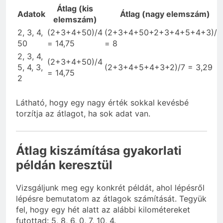
Átlag (kis
Adatok
Átlag (nagy elemszám)
elemszám)
2, 3, 4,
(2+3+4+50)/4
(2+3+4+50+2+3+4+5+4+3)/1
50
= 14,75
= 8
2, 3, 4,
(2+3+4+50)/4
5, 4, 3,
(2+3+4+5+4+3+2)/7 = 3,29
= 14,75
2
Látható, hogy egy nagy érték sokkal kevésbé
torzítja az átlagot, ha sok adat van.
Átlag kiszámítása gyakorlati
példán keresztül
Vizsgáljunk meg egy konkrét példát, ahol lépésről
lépésre bemutatom az átlagok számítását. Tegyük
fel, hogy egy hét alatt az alábbi kilométereket
futottad: 5, 8, 6, 0, 7, 10, 4.