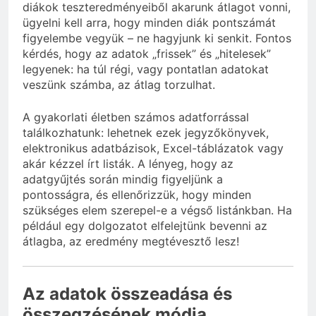
diákok teszteredményeiből akarunk átlagot vonni,
ügyelni kell arra, hogy minden diák pontszámát
figyelembe vegyük – ne hagyjunk ki senkit. Fontos
kérdés, hogy az adatok „frissek” és „hitelesek”
legyenek: ha túl régi, vagy pontatlan adatokat
veszünk számba, az átlag torzulhat.
A gyakorlati életben számos adatforrással
találkozhatunk: lehetnek ezek jegyzőkönyvek,
elektronikus adatbázisok, Excel-táblázatok vagy
akár kézzel írt listák. A lényeg, hogy az
adatgyűjtés során mindig figyeljünk a
pontosságra, és ellenőrizzük, hogy minden
szükséges elem szerepel-e a végső listánkban. Ha
például egy dolgozatot elfelejtünk bevenni az
átlagba, az eredmény megtévesztő lesz!
Az adatok összeadása és
összegzésének módja