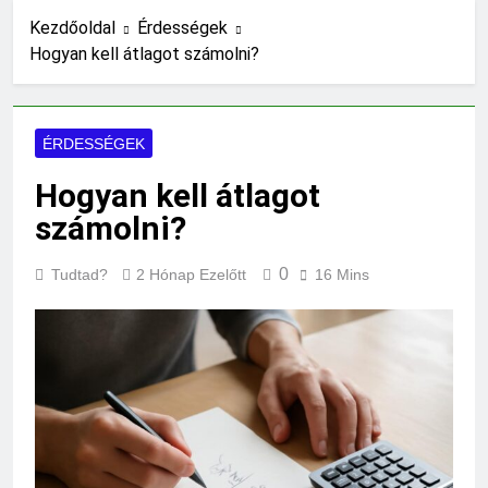
13 Óra Ezelőtt
Kezdőoldal
Érdességek
Miért világít a motorhiba
Hogyan kell átlagot számolni?
jelzés?
21 Óra Ezelőtt
Mit jelent az alacsony
vérnyomás?
ÉRDESSÉGEK
1 Nap Ezelőtt
Hogyan kell átlagot
Hogyan kell glettelni?
2 Nap Ezelőtt
számolni?
Mikor kell büfiztetni a
babát?
0
Tudtad?
2 Hónap Ezelőtt
16 Mins
2 Nap Ezelőtt
Mennyi cement kell?
2 Nap Ezelőtt
Mit jelent a thm hogy kell
számolni?
3 Nap Ezelőtt
Miért zsibbad a kéz?
3 Nap Ezelőtt