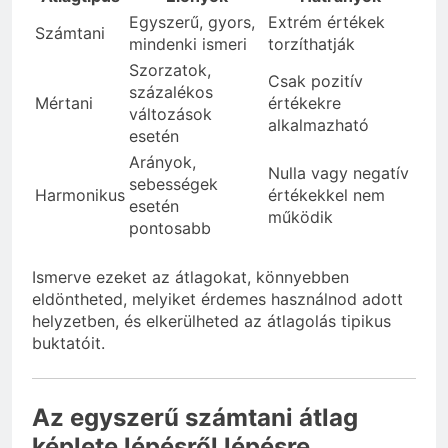
Egyszerű, gyors,
Extrém értékek
Számtani
mindenki ismeri
torzíthatják
Szorzatok,
Csak pozitív
százalékos
Mértani
értékekre
változások
alkalmazható
esetén
Arányok,
Nulla vagy negatív
sebességek
Harmonikus
értékekkel nem
esetén
működik
pontosabb
Ismerve ezeket az átlagokat, könnyebben
eldöntheted, melyiket érdemes használnod adott
helyzetben, és elkerülheted az átlagolás tipikus
buktatóit.
Az egyszerű számtani átlag
képlete lépésről lépésre