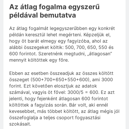
Az átlag fogalma egyszerű
példával bemutatva
Az átlag fogalmát legegyszerűbben egy konkrét
példán keresztül lehet megérteni. Képzeljük el,
hogy öt barát elmegy egy fagyizóba, ahol az
alábbi összegeket költik: 500, 700, 650, 550 és
600 forintot. Szeretnénk megtudni, „átlagosan”
mennyit költöttek egy főre.
Ebben az esetben összeadjuk az összes költött
összeget (500+700+650+550+600), ami 3000
forint. Ezt követően elosztjuk az adatok
számával, vagyis öt fővel: 3000/5 = 600. Ez azt
jelenti, hogy fejenként átlagosan 600 forintot
költöttek a fagyizás során. Bár volt, aki ennél
kevesebbet, más többet költött, az átlag mégis jól
összefoglalja a teljes csoport fogyasztási
szokásait.