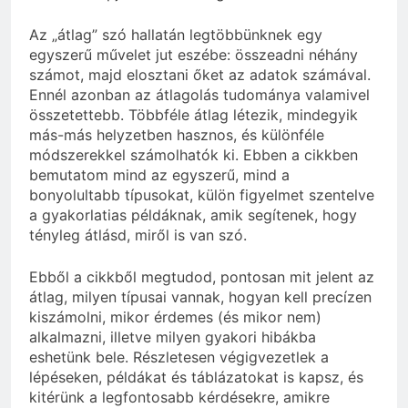
Az „átlag” szó hallatán legtöbbünknek egy
egyszerű művelet jut eszébe: összeadni néhány
számot, majd elosztani őket az adatok számával.
Ennél azonban az átlagolás tudománya valamivel
összetettebb. Többféle átlag létezik, mindegyik
más-más helyzetben hasznos, és különféle
módszerekkel számolhatók ki. Ebben a cikkben
bemutatom mind az egyszerű, mind a
bonyolultabb típusokat, külön figyelmet szentelve
a gyakorlatias példáknak, amik segítenek, hogy
tényleg átlásd, miről is van szó.
Ebből a cikkből megtudod, pontosan mit jelent az
átlag, milyen típusai vannak, hogyan kell precízen
kiszámolni, mikor érdemes (és mikor nem)
alkalmazni, illetve milyen gyakori hibákba
eshetünk bele. Részletesen végigvezetlek a
lépéseken, példákat és táblázatokat is kapsz, és
kitérünk a legfontosabb kérdésekre, amikre