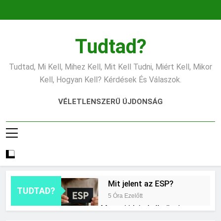
Ugrás
a
tartalomra
Tudtad?
Tudtad, Mi Kell, Mihez Kell, Mit Kell Tudni, Miért Kell, Mikor
Kell, Hogyan Kell? Kérdések És Válaszok.
VÉLETLENSZERŰ ÚJDONSÁG
Mit jelent az ESP?
TUDTAD?
5 Óra Ezelőtt
Mennyi ideig kell sütni a
csirkét?