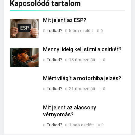
Kapcsolódó tartalom
Mit jelent az ESP?
Tudtad?
5 óra ezelőtt
0
Mennyi ideig kell sütni a csirkét?
Tudtad?
13 óra ezelőtt
0
Miért világít a motorhiba jelzés?
Tudtad?
21 óra ezelőtt
0
Mit jelent az alacsony
vérnyomás?
Tudtad?
1 nap ezelőtt
0