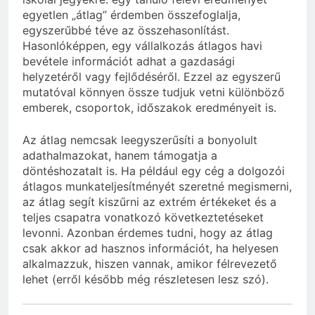
egyetlen „átlag” érdemben összefoglalja,
egyszerűbbé téve az összehasonlítást.
Hasonlóképpen, egy vállalkozás átlagos havi
bevétele információt adhat a gazdasági
helyzetéről vagy fejlődéséről. Ezzel az egyszerű
mutatóval könnyen össze tudjuk vetni különböző
emberek, csoportok, időszakok eredményeit is.
Az átlag nemcsak leegyszerűsíti a bonyolult
adathalmazokat, hanem támogatja a
döntéshozatalt is. Ha például egy cég a dolgozói
átlagos munkateljesítményét szeretné megismerni,
az átlag segít kiszűrni az extrém értékeket és a
teljes csapatra vonatkozó következtetéseket
levonni. Azonban érdemes tudni, hogy az átlag
csak akkor ad hasznos információt, ha helyesen
alkalmazzuk, hiszen vannak, amikor félrevezető
lehet (erről később még részletesen lesz szó).