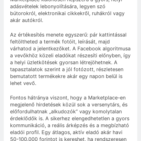
adásvételek lebonyolítására, legyen szó
bútorokról, elektronikai cikkekről, ruhákról vagy
akár autókról.
Az értékesítés menete egyszerű: pár kattintással
feltöltheted a termék fotóit, leírását, majd
várhatod a jelentkezőket. A Facebook algoritmusa
a vevőkhöz közeli eladókat részesíti előnyben, így
a helyi üzletkötések gyorsan létrejöhetnek. A
tapasztalatok szerint a jól fotózott, részletesen
bemutatott termékekre akár egy napon belül is
lehet vevő.
Fontos hátránya viszont, hogy a Marketplace-en
megjelenő hirdetések közül sok a versenytárs, és
előfordulhatnak „alkudozók” vagy komolytalan
érdeklődők is. A sikerhez elengedhetetlen a gyors
kommunikáció, a reális árképzés és a megbízható
eladói profil. Egy átlagos, aktív eladó akár havi
50-100.000 forintot is kereshet, ha rendszeresen