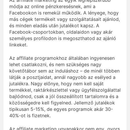
Az affiliate marketing az egyik legnépszerűbb
módja az online pénzkeresésnek, ami a
Facebookon is remekül működik. A lényege, hogy
más cégek termékeit vagy szolgáltatásait ajánlod,
és minden eladás után jutalékot kapsz. A
Facebook-csoportokban, oldalaidon vagy akár
személyes profilodon is megoszthatod az ajánló
linkeket.
Az affiliate programokhoz általában ingyenesen
lehet csatlakozni, és nem szükséges nagy
követőtábor sem az induláshoz – de minél többen
látják a posztjaidat, annál nagyobb az esélyed a
jutalékra. Nagy előnye, hogy nem kell saját
termékkel, raktárkészlettel vagy ügyfélszolgálattal
bajlódnod, csak a jól összeállított tartalomra és a
közösségedre kell figyelned. Jellemző jutalékok
tipikusan 5-15%, de egyes programok akár 30-
40%-ot is fizetnek.
Az affiliate marketing ugyanakkor nem egy „gyors