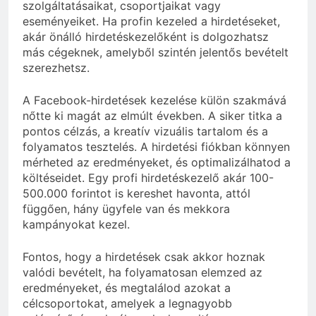
szolgáltatásaikat, csoportjaikat vagy
eseményeiket. Ha profin kezeled a hirdetéseket,
akár önálló hirdetéskezelőként is dolgozhatsz
más cégeknek, amelyből szintén jelentős bevételt
szerezhetsz.
A Facebook-hirdetések kezelése külön szakmává
nőtte ki magát az elmúlt években. A siker titka a
pontos célzás, a kreatív vizuális tartalom és a
folyamatos tesztelés. A hirdetési fiókban könnyen
mérheted az eredményeket, és optimalizálhatod a
költéseidet. Egy profi hirdetéskezelő akár 100-
500.000 forintot is kereshet havonta, attól
függően, hány ügyfele van és mekkora
kampányokat kezel.
Fontos, hogy a hirdetések csak akkor hoznak
valódi bevételt, ha folyamatosan elemzed az
eredményeket, és megtalálod azokat a
célcsoportokat, amelyek a legnagyobb