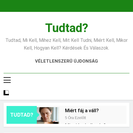
Ugrás
a
tartalomra
Tudtad?
Tudtad, Mi Kell, Mihez Kell, Mit Kell Tudni, Miért Kell, Mikor
Kell, Hogyan Kell? Kérdések És Válaszok.
VÉLETLENSZERŰ ÚJDONSÁG
Miért fáj a váll?
TUDTAD?
5 Óra Ezelőtt
Mire jó a kollagén?
13 Óra Ezelőtt