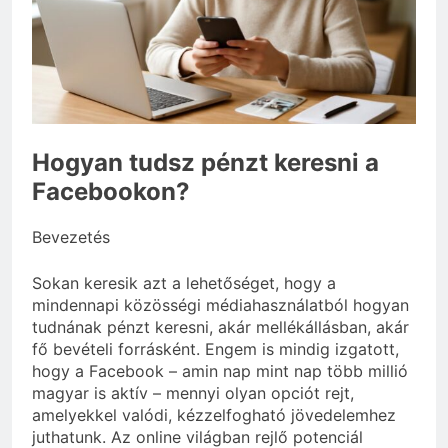
Mit hány fokon kell
mosni?
3 Nap Ezelőtt
Hogyan tudsz pénzt keresni a
Facebookon?
Bevezetés
Sokan keresik azt a lehetőséget, hogy a
mindennapi közösségi médiahasználatból hogyan
tudnának pénzt keresni, akár mellékállásban, akár
fő bevételi forrásként. Engem is mindig izgatott,
hogy a Facebook – amin nap mint nap több millió
magyar is aktív – mennyi olyan opciót rejt,
amelyekkel valódi, kézzelfogható jövedelemhez
juthatunk. Az online világban rejlő potenciál