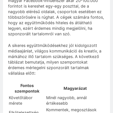
magyar Facebook-influenszer akár 20-100.000
forintot is kereshet egy-egy poszttal, de a
nagyobb elérésű oldalak, csoportok esetében ez
többszörösére is rúghat. A cégek számára fontos,
hogy az együttműködés hiteles és átlátható
legyen, ezért érdemes mindig megjelölni, ha
szponzorált tartalomról van szó.
A sikeres együttműködésekhez jól kidolgozott
médiaajánlat, világos kommunikáció és kreatív, a
márkához illő tartalom szükséges. A következő
táblázat bemutatja, milyen szempontokat
érdemes mérlegelni szponzorált tartalmak
vállalása előtt:
Fontos
Magyarázat
szempontok
Követőtábor
Minél nagyobb, annál
mérete
értékesebb
Kommentek, megosztások
Elkötelezettség