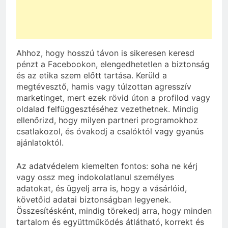
Ahhoz, hogy hosszú távon is sikeresen keresd
pénzt a Facebookon, elengedhetetlen a biztonság
és az etika szem előtt tartása. Kerüld a
megtévesztő, hamis vagy túlzottan agresszív
marketinget, mert ezek rövid úton a profilod vagy
oldalad felfüggesztéséhez vezethetnek. Mindig
ellenőrizd, hogy milyen partneri programokhoz
csatlakozol, és óvakodj a csalóktól vagy gyanús
ajánlatoktól.
Az adatvédelem kiemelten fontos: soha ne kérj
vagy ossz meg indokolatlanul személyes
adatokat, és ügyelj arra is, hogy a vásárlóid,
követőid adatai biztonságban legyenek.
Összesítésként, mindig törekedj arra, hogy minden
tartalom és együttműködés átlátható, korrekt és