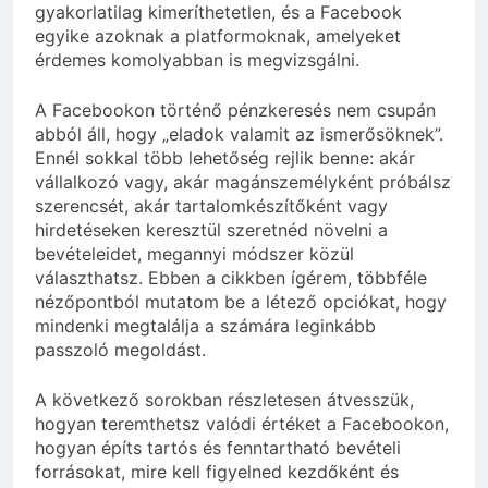
gyakorlatilag kimeríthetetlen, és a Facebook
egyike azoknak a platformoknak, amelyeket
érdemes komolyabban is megvizsgálni.
A Facebookon történő pénzkeresés nem csupán
abból áll, hogy „eladok valamit az ismerősöknek”.
Ennél sokkal több lehetőség rejlik benne: akár
vállalkozó vagy, akár magánszemélyként próbálsz
szerencsét, akár tartalomkészítőként vagy
hirdetéseken keresztül szeretnéd növelni a
bevételeidet, megannyi módszer közül
választhatsz. Ebben a cikkben ígérem, többféle
nézőpontból mutatom be a létező opciókat, hogy
mindenki megtalálja a számára leginkább
passzoló megoldást.
A következő sorokban részletesen átvesszük,
hogyan teremthetsz valódi értéket a Facebookon,
hogyan építs tartós és fenntartható bevételi
forrásokat, mire kell figyelned kezdőként és