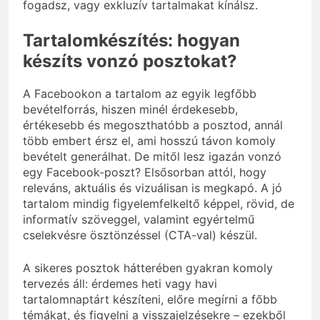
fogadsz, vagy exkluzív tartalmakat kínálsz.
Tartalomkészítés: hogyan
készíts vonzó posztokat?
A Facebookon a tartalom az egyik legfőbb
bevételforrás, hiszen minél érdekesebb,
értékesebb és megoszthatóbb a posztod, annál
több embert érsz el, ami hosszú távon komoly
bevételt generálhat. De mitől lesz igazán vonzó
egy Facebook-poszt? Elsősorban attól, hogy
releváns, aktuális és vizuálisan is megkapó. A jó
tartalom mindig figyelemfelkeltő képpel, rövid, de
informatív szöveggel, valamint egyértelmű
cselekvésre ösztönzéssel (CTA-val) készül.
A sikeres posztok hátterében gyakran komoly
tervezés áll: érdemes heti vagy havi
tartalomnaptárt készíteni, előre megírni a főbb
témákat, és figyelni a visszajelzésekre – ezekből