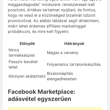
meggazdagodás” módszere: rendszeresen kell
posztolni, értékes tartalmat nyújtani, és fontos,
hogy ne vesd el a közönséged bizalmát túlzott
promócióval. Az alábbi táblázat segít áttekinteni,
miért lehet érdemes affiliate marketinggel
próbálkozni, és mire kell figyelni:
Előnyök
Hátrányok
Nincs
Magas a verseny
termékkészlet
Passzív bevétel
Folyamatos tartalomkészítés
lehet
Bizalomépítés
Könnyen skálázható
elengedhetetlen
Facebook Marketplace:
adásvétel egyszerűen