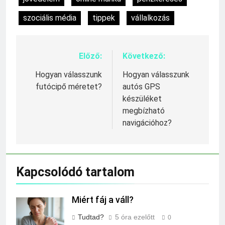
szociális média
tippek
vállalkozás
Előző:
Következő:
Bejegyzés
navigáció
Hogyan válasszunk
Hogyan válasszunk
futócipő méretet?
autós GPS
készüléket
megbízható
navigációhoz?
Kapcsolódó tartalom
Miért fáj a váll?
Tudtad?
5 óra ezelőtt
0