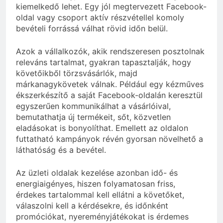
kiemelkedő lehet. Egy jól megtervezett Facebook-
oldal vagy csoport aktív részvétellel komoly
bevételi forrássá válhat rövid időn belül.
Azok a vállalkozók, akik rendszeresen posztolnak
releváns tartalmat, gyakran tapasztalják, hogy
követőikből törzsvásárlók, majd
márkanagykövetek válnak. Például egy kézműves
ékszerkészítő a saját Facebook-oldalán keresztül
egyszerűen kommunikálhat a vásárlóival,
bemutathatja új termékeit, sőt, közvetlen
eladásokat is bonyolíthat. Emellett az oldalon
futtatható kampányok révén gyorsan növelhető a
láthatóság és a bevétel.
Az üzleti oldalak kezelése azonban idő- és
energiaigényes, hiszen folyamatosan friss,
érdekes tartalommal kell ellátni a követőket,
válaszolni kell a kérdésekre, és időnként
promóciókat, nyereményjátékokat is érdemes