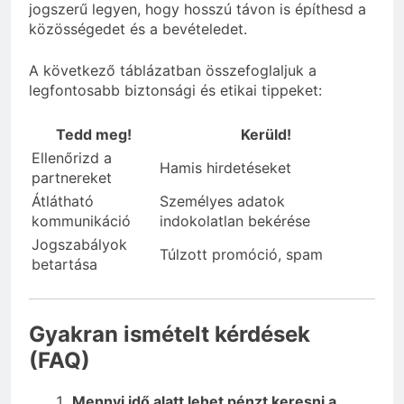
jogszerű legyen, hogy hosszú távon is építhesd a
közösségedet és a bevételedet.
A következő táblázatban összefoglaljuk a
legfontosabb biztonsági és etikai tippeket:
Tedd meg!
Kerüld!
Ellenőrizd a
Hamis hirdetéseket
partnereket
Átlátható
Személyes adatok
kommunikáció
indokolatlan bekérése
Jogszabályok
Túlzott promóció, spam
betartása
Gyakran ismételt kérdések
(FAQ)
Mennyi idő alatt lehet pénzt keresni a