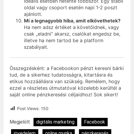
Ideális esetben hetente többször. Egy stabil
oldal vagy csoport esetén napi 1-2 poszt
ajánlott.
Mi a legnagyobb hiba, amit elkövethetek?
Ha nem adsz értéket a követőidnek, vagy
csak „eladni” akarsz, csalókat engedsz be,
illetve ha nem tartod be a platform
szabályait.
Összegzésként: a Facebookon pénzt keresni bárki
tud, de a sikerhez tudatosságra, kitartásra és
etikus hozzáállásra van szükség. Remélem, hogy
ezzel a részletes útmutatóval közelebb kerültél a
saját online pénzkeresési céljaidhoz! Sok sikert!
Post Views:
150
Megjelölt:
digitális marketing
Facebook
jövedelem
online munka
pénzkeresés