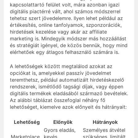
kapcsolattartó felület volt, mára azonban igazi
digitális piactérré vált, ahol számos módszerrel
tehetsz szert jövedelemre. Ilyen lehet például az
értékesítés, online tanfolyamok, szponzorációk,
hirdetések kezelése vagy akár az affiliate
marketing is. Mindegyik módszer más hozzáállást
és stratégiát igényel, de közös bennük, hogy mind
elérhetőek egy átlagos felhasználó számára is.
A lehetőségek között megtalálod azokat az
opciókat is, amelyekkel passzív jövedelmet
teremthetsz, például automatizált hirdetéskezelő
rendszerek, ismétlődő tagsági díjak, vagy éppen
digitális termékek eladásából származó bevételek.
Az alábbi táblázat összefoglal néhány fő
lehetőséget, kiemelve azok előnyeit és hátrányait:
Lehetőség
Előnyök
Hátrányok
Gyors eladás,
Személyes átvétel
Marketplace
kevés
szükséges, limitált