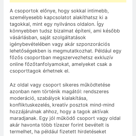
A csoportok előnye, hogy sokkal intimebb,
személyesebb kapcsolatot alakíthatsz ki a
tagokkal, mint egy nyilvános oldalon. Így
könnyebben tudsz bizalmat építeni, ami később
vásárlásban, saját szolgáltatások
igénybevételében vagy akár szponzorációs
lehetőségekben is megmutatkozhat. Például egy
főzős csoportban megszervezhetsz exkluzív
online főzőtanfolyamokat, amelyeket csak a
csoporttagok érhetnek el.
Az oldal vagy csoport sikeres működtetése
azonban nem történik magától: rendszeres
moderáció, szabályok kialakítása,
konfliktuskezelés, kreatív posztok mind-mind
hozzájárulnak ahhoz, hogy a tagok aktívak
maradjanak. Egy jól működő csoport vagy oldal
akár havonta több tízezer forint bevételt is
termelhet, ha például fizetett hirdetéseket