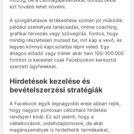
mozog, de a csomagajánlatokkal, bónuszokkal
ezt tovább lehet növelni.
A szolgáltatások értékesítése szintén jól működik:
például személyes tanácsadás, online coaching,
grafikai tervezés vagy szövegírás. Fontos, hogy
mindig részletesen mutasd be, mit kap a vevő, és
legyen könnyű kapcsolatba lépni veled. Egy
átlagos előadó vagy tréner akár havi 100-300.000
forintot is kereshet csak Facebookon keresztül
szerzett ügyfelekkel.
Hirdetések kezelése és
bevételszerzési stratégiák
A Facebook egyik legnagyobb ereje abban rejlik,
hogy nagyon pontosan célozható hirdetési
rendszert kínál. Ez azt jelenti, hogy a
vállalkozások, oldaltulajdonosok, de akár
magánszemélyek is hirdethetik termékeiket,