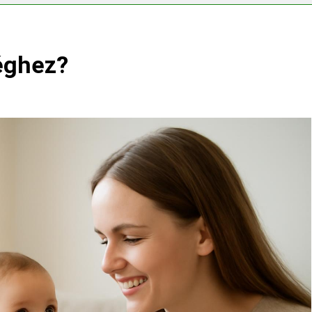
ségvizsgálathoz?
Mit hány fokon kell mosni?
3 Nap Ezelőtt
séghez?