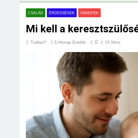
Mi kell az eredeti
3 Nap Ezelőtt
CSALÁD
ÉRDESSÉGEK
ÜNNEPEK
Mi kell a keresztszülő
0
Tudtad?
5 Hónap Ezelőtt
15 Mins