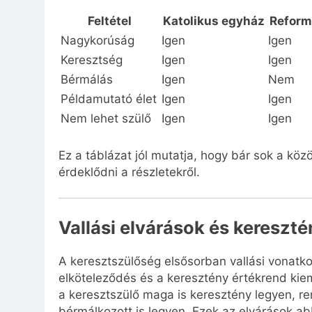
Feltétel
Katolikus egyház
Reform
Nagykorúság
Igen
Igen
Keresztség
Igen
Igen
Bérmálás
Igen
Nem
Példamutató élet
Igen
Igen
Nem lehet szülő
Igen
Igen
Ez a táblázat jól mutatja, hogy bár sok a k
érdeklődni a részletekről.
Vallási elvárások és keresz
A keresztszülőség elsősorban vallási vonatkozá
elköteleződés és a keresztény értékrend kiem
a keresztszülő maga is keresztény legyen, r
bérmálkozott is legyen. Ezek az elvárások a