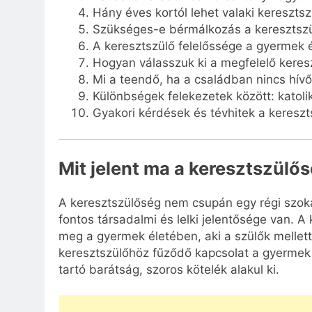
Hány éves kortól lehet valaki keresztsz
Szükséges-e bérmálkozás a keresztsz
A keresztszülő felelőssége a gyermek 
Hogyan válasszuk ki a megfelelő keres
Mi a teendő, ha a családban nincs hívő 
Különbségek felekezetek között: katoli
Gyakori kérdések és tévhitek a kereszt
Mit jelent ma a keresztszülő
A keresztszülőség nem csupán egy régi szoká
fontos társadalmi és lelki jelentősége van. A 
meg a gyermek életében, aki a szülők mellett
keresztszülőhöz fűződő kapcsolat a gyermek e
tartó barátság, szoros kötelék alakul ki.