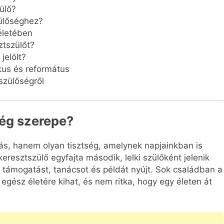
ülő?
ülőséghez?
életében
ztszülőt?
jelölt?
kus és református
szülőségről
ség szerepe?
s, hanem olyan tisztség, amelynek napjainkban is
keresztszülő egyfajta második, lelki szülőként jelenik
 támogatást, tanácsot és példát nyújt. Sok családban a
gész életére kihat, és nem ritka, hogy egy életen át