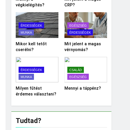
végkielégítés?
CRP?
ÉRDESSÉGEK
EGÉSZSÉG
MUNKA
ÉRDESSÉGEK
Mikor kell tetőt
Mit jelent a magas
cserélni?
vérnyomás?
ÉRDESSÉGEK
CSALÁD
MUNKA
EGÉSZSÉG
Milyen fűtést
Mennyi a táppénz?
érdemes választani?
Tudtad?