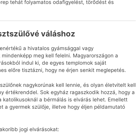
erep tehát folyamatos odafigyelést, törődést és
esztszülővé váláshoz
enértékű a hivatalos gyámsággal vagy
k mindenképp meg kell felelni. Magyarországon a
írásokból indul ki, de egyes templomok saját
s előre tisztázni, hogy ne érjen senkit meglepetés.
ülőnek nagykorúnak kell lennie, és olyan életvitelt kell
ény értékrenddel. Sok egyház ragaszkodik hozzá, hogy a
a katolikusoknál a bérmálás is elvárás lehet. Emellett
t a gyermek szülője, illetve hogy éljen példamutató
koribb jogi elvárásokat: