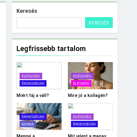
Keresés
KERESÉS
Legfrissebb tartalom
EGÉSZSÉG
EGÉSZSÉG
ÉRDESSÉGEK
ÉLETMÓD
Miért fáj a váll?
Mire jó a kollagén?
ÉRDESSÉGEK
EGÉSZSÉG
MUNKA
ÉRDESSÉGEK
Mennyi a
Mit jelent a magas