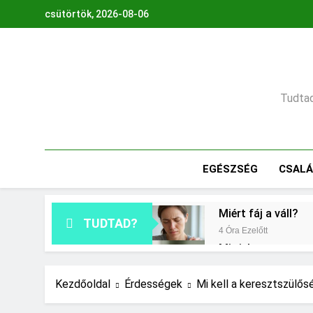
Ugrás
csütörtök, 2026-08-06
a
tartalomra
Tudtad,
EGÉSZSÉG
CSAL
Miért fáj a váll?
TUDTAD?
4 Óra Ezelőtt
Mit jelent a maga
1 Nap Ezelőtt
Milyen fűtést érd
Kezdőoldal
Érdességek
Mi kell a keresztszülő
2 Nap Ezelőtt