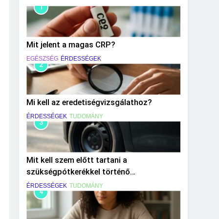
1
Mit jelent a magas CRP?
EGÉSZSÉG
ÉRDESSÉGEK
2
Mi kell az eredetiségvizsgálathoz?
ÉRDESSÉGEK
TUDOMÁNY
3
Mit kell szem előtt tartani a
szükségpótkerékkel történő
közlekedéskor?
ÉRDESSÉGEK
TUDOMÁNY
4