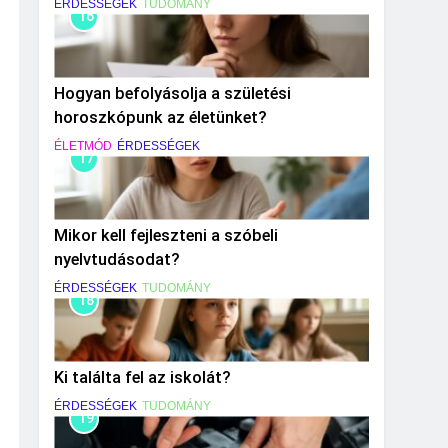
ÉRDESSÉGEK
TUDOMÁNY
16
Hogyan befolyásolja a születési
horoszkópunk az életünket?
ÉLETMÓD
ÉRDESSÉGEK
17
Mikor kell fejleszteni a szóbeli
nyelvtudásodat?
ÉRDESSÉGEK
TUDOMÁNY
18
Ki találta fel az iskolát?
ÉRDESSÉGEK
TUDOMÁNY
19