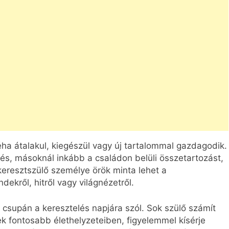
ha átalakul, kiegészül vagy új tartalommal gazdagodik.
és, másoknál inkább a családon belüli összetartozást,
 keresztszülő személye örök minta lehet a
ekről, hitről vagy világnézetről.
 csupán a keresztelés napjára szól. Sok szülő számít
ek fontosabb élethelyzeteiben, figyelemmel kísérje