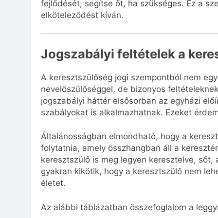
fejlődését, segítse őt, ha szükséges. Ez a sz
elköteleződést kíván.
Jogszabályi feltételek a ker
A keresztszülőség jogi szempontból nem egy
nevelőszülőséggel, de bizonyos feltételekne
jogszabályi háttér elsősorban az egyházi elő
szabályokat is alkalmazhatnak. Ezeket érdeme
Általánosságban elmondható, hogy a keresztsz
folytatnia, amely összhangban áll a kereszt
keresztszülő is meg legyen keresztelve, sőt, 
gyakran kikötik, hogy a keresztszülő nem lehe
életet.
Az alábbi táblázatban összefoglalom a leggya