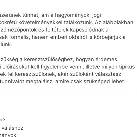
szerűnek tűnhet, ám a hagyományok, jogi
 sokrétű követelményekkel találkozunk. Az alábbiakban
ző nézőpontok és feltételek kapcsolódnak a
ak formális, hanem emberi oldalról is körbejárjuk a
lunk.
szükség a keresztszülőséghez, hogyan érdemes
i előírásokat kell figyelembe venni, illetve milyen tipikus
k fel keresztszülőnek, akár szülőként választasz
tudnivalót megtalálsz, amire csak szükséged lehet.
e?
é váláshoz
ományok