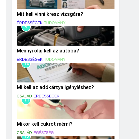
Mit kell vinni kresz vizsgára?
ÉRDESSÉGEK
TUDOMÁNY
9
Mennyi olaj kell az autóba?
ÉRDESSÉGEK
TUDOMÁNY
10
Mi kell az adókártya igényléshez?
CSALÁD
ÉRDESSÉGEK
11
Mikor kell cukrot mérni?
CSALÁD
EGÉSZSÉG
12