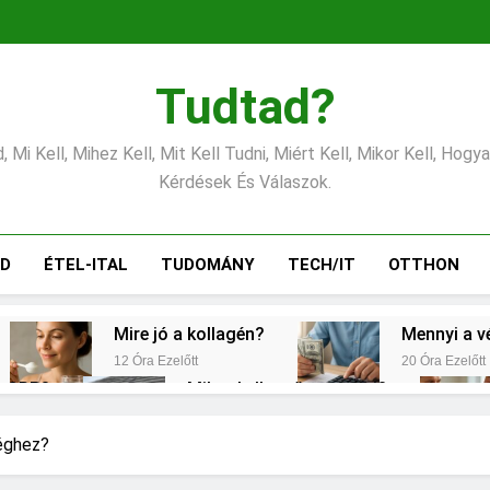
Tudtad?
 Mi Kell, Mihez Kell, Mit Kell Tudni, Miért Kell, Mikor Kell, Hogy
Kérdések És Válaszok.
ÁD
ÉTEL-ITAL
TUDOMÁNY
TECH/IT
OTTHON
Mire jó a kollagén?
Mennyi a v
12 Óra Ezelőtt
20 Óra Ezelőtt
s CRP?
Mikor kell tetőt cserélni?
1 Nap Ezelőtt
emes választani?
Mennyi a táppénz?
séghez?
2 Nap Ezelőtt