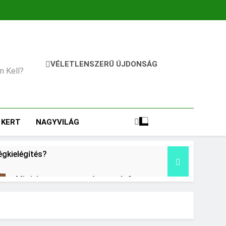
VÉLETLENSZERŰ ÚJDONSÁG
an Kell?
KERT
NAGYVILÁG
égkielégítés?
Mit jelent a magas vérnyomás?
2 Nap Ezelőtt