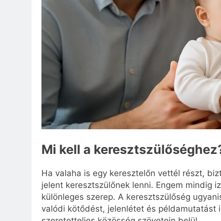
Mi kell a keresztszülőséghez
Ha valaha is egy keresztelőn vettél részt, b
jelent keresztszülőnek lenni. Engem mindig iz
különleges szerep. A keresztszülőség ugyanis
valódi kötődést, jelenlétet és példamutatást
szeretetteljes közösség szövetein belül.