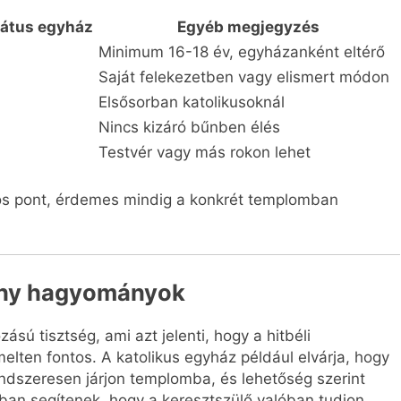
átus egyház
Egyéb megjegyzés
Minimum 16-18 év, egyházanként eltérő
Saját felekezetben vagy elismert módon
Elsősorban katolikusoknál
Nincs kizáró bűnben élés
Testvér vagy más rokon lehet
özös pont, érdemes mindig a konkrét templomban
tény hagyományok
sú tisztség, ami azt jelenti, hogy a hitbéli
elten fontos. A katolikus egyház például elvárja, hogy
endszeresen járjon templomba, és lehetőség szerint
bban segítenek, hogy a keresztszülő valóban tudjon