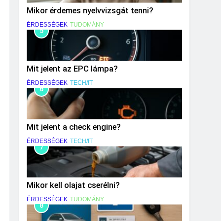
Mikor érdemes nyelvvizsgát tenni?
ÉRDESSÉGEK
TUDOMÁNY
5
Mit jelent az EPC lámpa?
ÉRDESSÉGEK
TECH/IT
6
Mit jelent a check engine?
ÉRDESSÉGEK
TECH/IT
7
Mikor kell olajat cserélni?
ÉRDESSÉGEK
TUDOMÁNY
8