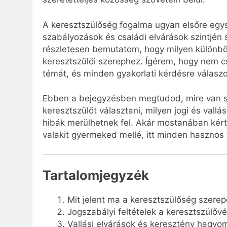
A keresztszülőség fogalma ugyan elsőre egy
szabályozások és családi elvárások szintjén
részletesen bemutatom, hogy milyen különbö
keresztszülői szerephez. Ígérem, hogy nem cs
témát, és minden gyakorlati kérdésre válaszo
Ebben a bejegyzésben megtudod, mire van 
keresztszülőt választani, milyen jogi és vallás
hibák merülhetnek fel. Akár mostanában kérte
valakit gyermeked mellé, itt minden hasznos 
Tartalomjegyzék
Mit jelent ma a keresztszülőség szerep
Jogszabályi feltételek a keresztszülőv
Vallási elvárások és keresztény hagy