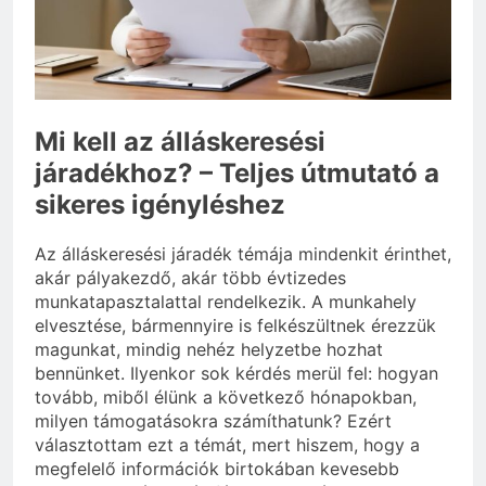
vérnyomás?
3 Nap Ezelőtt
Mi kell az álláskeresési
járadékhoz? – Teljes útmutató a
sikeres igényléshez
Az álláskeresési járadék témája mindenkit érinthet,
akár pályakezdő, akár több évtizedes
munkatapasztalattal rendelkezik. A munkahely
elvesztése, bármennyire is felkészültnek érezzük
magunkat, mindig nehéz helyzetbe hozhat
bennünket. Ilyenkor sok kérdés merül fel: hogyan
tovább, miből élünk a következő hónapokban,
milyen támogatásokra számíthatunk? Ezért
választottam ezt a témát, mert hiszem, hogy a
megfelelő információk birtokában kevesebb