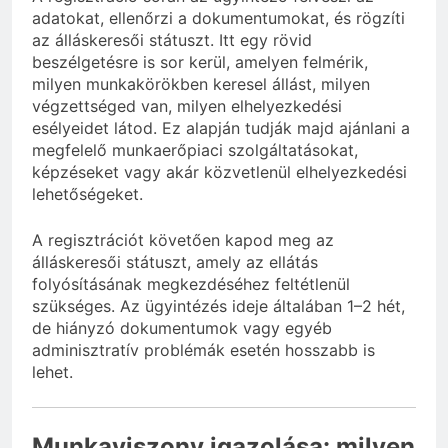
adatokat, ellenőrzi a dokumentumokat, és rögzíti
az álláskeresői státuszt. Itt egy rövid
beszélgetésre is sor kerül, amelyen felmérik,
milyen munkakörökben keresel állást, milyen
végzettséged van, milyen elhelyezkedési
esélyeidet látod. Ez alapján tudják majd ajánlani a
megfelelő munkaerőpiaci szolgáltatásokat,
képzéseket vagy akár közvetlenül elhelyezkedési
lehetőségeket.
A regisztrációt követően kapod meg az
álláskeresői státuszt, amely az ellátás
folyósításának megkezdéséhez feltétlenül
szükséges. Az ügyintézés ideje általában 1–2 hét,
de hiányzó dokumentumok vagy egyéb
adminisztratív problémák esetén hosszabb is
lehet.
Munkaviszony igazolása: milyen