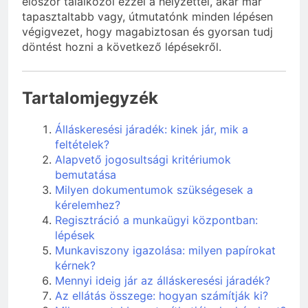
először találkozol ezzel a helyzettel, akár már
tapasztaltabb vagy, útmutatónk minden lépésen
végigvezet, hogy magabiztosan és gyorsan tudj
döntést hozni a következő lépésekről.
Tartalomjegyzék
Álláskeresési járadék: kinek jár, mik a
feltételek?
Alapvető jogosultsági kritériumok
bemutatása
Milyen dokumentumok szükségesek a
kérelemhez?
Regisztráció a munkaügyi központban:
lépések
Munkaviszony igazolása: milyen papírokat
kérnek?
Mennyi ideig jár az álláskeresési járadék?
Az ellátás összege: hogyan számítják ki?