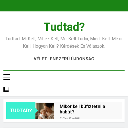
Ugrás
a
tartalomra
Tudtad?
Tudtad, Mi Kell, Mihez Kell, Mit Kell Tudni, Miért Kell, Mikor
Kell, Hogyan Kell? Kérdések És Válaszok.
VÉLETLENSZERŰ ÚJDONSÁG
Mikor kell büfiztetni a
TUDTAD?
babát?
7 Óra Ezelőtt
Mennyi cement kell?