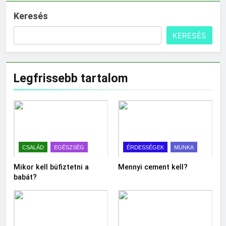
Keresés
KERESÉS
Legfrissebb tartalom
CSALÁD
EGÉSZSÉG
ÉRDESSÉGEK
MUNKA
Mikor kell büfiztetni a
Mennyi cement kell?
babát?