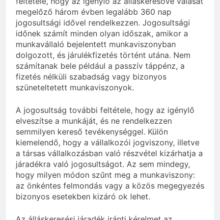
feltétele, hogy az igénylő az álláskeresővé válását
megelőző három évben legalább 360 nap
jogosultsági idővel rendelkezzen. Jogosultsági
időnek számít minden olyan időszak, amikor a
munkavállaló bejelentett munkaviszonyban
dolgozott, és járulékfizetés történt utána. Nem
számítanak bele például a passzív táppénz, a
fizetés nélküli szabadság vagy bizonyos
szüneteltetett munkaviszonyok.
A jogosultság további feltétele, hogy az igénylő
elveszítse a munkáját, és ne rendelkezzen
semmilyen kereső tevékenységgel. Külön
kiemelendő, hogy a vállalkozói jogviszony, illetve
a társas vállalkozásban való részvétel kizárhatja a
járadékra való jogosultságot. Az sem mindegy,
hogy milyen módon szűnt meg a munkaviszony:
az önkéntes felmondás vagy a közös megegyezés
bizonyos esetekben kizáró ok lehet.
Az álláskeresési járadék iránti kérelmet az