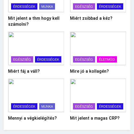
ÉRDESSÉGEK
MUNKA
EGÉSZSÉG
ÉRDESSÉGEK
Mit jelent a thm hogy kell
Miért zsibbad a kéz?
számolni?
EGÉSZSÉG
ÉRDESSÉGEK
EGÉSZSÉG
ÉLETMÓD
Miért fáj a váll?
Mire jó a kollagén?
ÉRDESSÉGEK
MUNKA
EGÉSZSÉG
ÉRDESSÉGEK
Mennyi a végkielégítés?
Mit jelent a magas CRP?