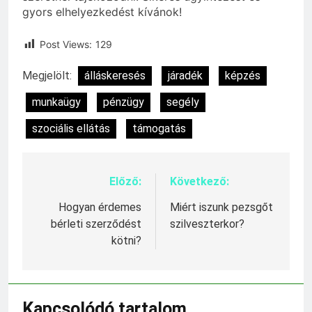
gyors elhelyezkedést kívánok!
Post Views:
129
Megjelölt:
álláskeresés
járadék
képzés
munkaügy
pénzügy
segély
szociális ellátás
támogatás
Előző:
Következő:
Bejegyzés
navigáció
Hogyan érdemes
Miért iszunk pezsgőt
bérleti szerződést
szilveszterkor?
kötni?
Kapcsolódó tartalom