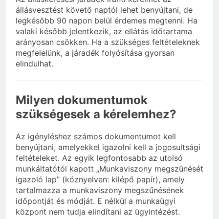
állásvesztést követő naptól lehet benyújtani, de
legkésőbb 90 napon belül érdemes megtenni. Ha
valaki később jelentkezik, az ellátás időtartama
arányosan csökken. Ha a szükséges feltételeknek
megfelelünk, a járadék folyósítása gyorsan
elindulhat.
Milyen dokumentumok
szükségesek a kérelemhez?
Az igényléshez számos dokumentumot kell
benyújtani, amelyekkel igazolni kell a jogosultsági
feltételeket. Az egyik legfontosabb az utolsó
munkáltatótól kapott „Munkaviszony megszűnését
igazoló lap” (köznyelven: kilépő papír), amely
tartalmazza a munkaviszony megszűnésének
időpontját és módját. E nélkül a munkaügyi
központ nem tudja elindítani az ügyintézést.