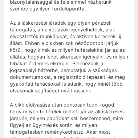
bizonytalansággal és félelemmel nézhetünk
szembe egy ilyen fordulóponttal.
Az álláskeresési járadék egy olyan pénzbeli
támogatás, amelyet azok igényelhetnek, akik
elvesztették munkájukat, és aktívan keresnek új
állást. Ebben a cikkben sok nézőpontból járjuk
körül, hogy kinek és milyen feltételekkel jár ez az
ellátás, hogyan lehet sikeresen igényelni, és milyen
hibákat érdemes elkerülni. Belenézünk a
jogszabályi háttérbe, bemutatjuk a szükséges
dokumentumokat, a regisztráció lépéseit, és még
gyakorlati tanácsokat is adunk, hogy minél több
olvasónak segítséget nyújthassunk.
A cikk elolvasása után pontosan tudni fogod,
hogy milyen feltételek mellett jár az álláskeresési
járadék, milyen papírokat kell beszerezned, mire
figyelj az ügyintézés során, és milyen
támogatásban reménykedhetsz. Akár most