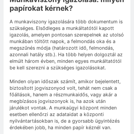
papírokat kérnek?
A munkaviszony igazolására több dokumentum is
szükséges. Elsődleges a munkáltatótól kapott
igazolás, amelyen pontosan szerepelnek az utolsó
munkában töltött napok, a felmondás oka és a
megszűnés módja (határozott idő, felmondás,
azonnali hatály stb.). Ha több helyen dolgoztál az
elmúlt három évben, minden egyes munkáltatótól
be kell szerezni a szükséges igazolásokat.
Minden olyan időszak számít, amikor bejelentett,
biztosított jogviszonyod volt, tehát nem csak a
főállások, hanem a részmunkaidős, vagy akár a
megbízásos jogviszonyok is, ha azok után
járulékot vontak. A munkaügyi központ minden
esetben ellenőrzi az adataidat a központi
nyilvántartásokban is, de a gyorsabb ügyintézés
érdekében jobb, ha minden papír kéznél van.