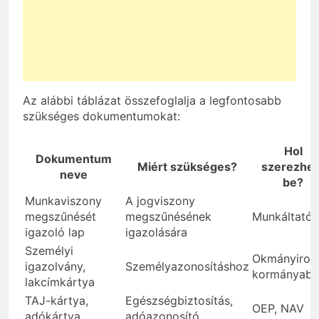
Az alábbi táblázat összefoglalja a legfontosabb
szükséges dokumentumokat:
Hol
Dokumentum
Miért szükséges?
szerezhet
neve
be?
Munkaviszony
A jogviszony
megszűnését
megszűnésének
Munkáltató
igazoló lap
igazolására
Személyi
Okmányirod
igazolvány,
Személyazonosításhoz
kormányabl
lakcímkártya
TAJ-kártya,
Egészségbiztosítás,
OEP, NAV
adókártya
adóazonosító