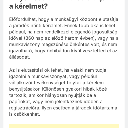
a kérelmet?
Előfordulhat, hogy a munkaügyi központ elutasítja
a járadék iránti kérelmet. Ennek több oka is lehet:
például, ha nem rendelkezel elegendő jogosultsági
idővel (360 nap az előző három évben), vagy ha a
munkaviszony megszűnése önkéntes volt, és nem
igazolható, hogy önhibádon kívül vesztetted el az
állásodat.
Az is elutasítási ok lehet, ha valaki nem tudja
igazolni a munkaviszonyát, vagy például
vállalkozói tevékenységet folytat a kérelem
benyújtásakor. Különösen gyakori hibák közé
tartozik, amikor hiányosan nyújtják be a
papírokat, vagy nem jelentkeznek időben a
regisztrációra. Ilyen esetben a járadék időtartama
is csökkenhet.