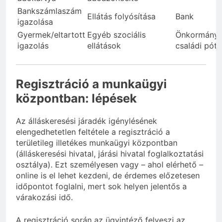
Bankszámlaszám
Ellátás folyósítása
Bank
igazolása
Gyermek/eltartott
Egyéb szociális
Önkormányz
igazolás
ellátások
családi pótl
Regisztráció a munkaügyi
központban: lépések
Az álláskeresési járadék igénylésének
elengedhetetlen feltétele a regisztráció a
területileg illetékes munkaügyi központban
(álláskeresési hivatal, járási hivatal foglalkoztatási
osztálya). Ezt személyesen vagy – ahol elérhető –
online is el lehet kezdeni, de érdemes előzetesen
időpontot foglalni, mert sok helyen jelentős a
várakozási idő.
A regisztráció során az ügyintéző felveszi az