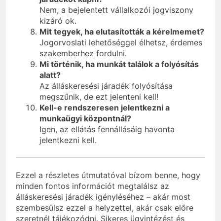
Nem, a bejelentett vállalkozói jogviszony
kizáró ok.
Mit tegyek, ha elutasították a kérelmemet?
Jogorvoslati lehetőséggel élhetsz, érdemes
szakemberhez fordulni.
Mi történik, ha munkát találok a folyósítás
alatt?
Az álláskeresési járadék folyósítása
megszűnik, de ezt jelenteni kell!
Kell-e rendszeresen jelentkezni a
munkaügyi központnál?
Igen, az ellátás fennállásáig havonta
jelentkezni kell.
Ezzel a részletes útmutatóval bízom benne, hogy
minden fontos információt megtalálsz az
álláskeresési járadék igényléséhez – akár most
szembesülsz ezzel a helyzettel, akár csak előre
szeretnél tájékozódni. Sikeres ügyintézést és