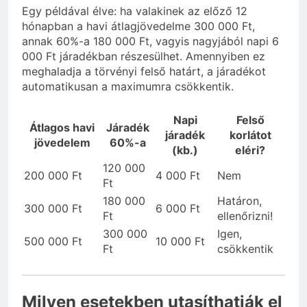
Egy példával élve: ha valakinek az előző 12
hónapban a havi átlagjövedelme 300 000 Ft,
annak 60%-a 180 000 Ft, vagyis nagyjából napi 6
000 Ft járadékban részesülhet. Amennyiben ez
meghaladja a törvényi felső határt, a járadékot
automatikusan a maximumra csökkentik.
Napi
Felső
Átlagos havi
Járadék
járadék
korlátot
jövedelem
60%-a
(kb.)
eléri?
120 000
200 000 Ft
4 000 Ft
Nem
Ft
180 000
Határon,
300 000 Ft
6 000 Ft
Ft
ellenőrizni!
300 000
Igen,
500 000 Ft
10 000 Ft
Ft
csökkentik
Milyen esetekben utasíthatják el