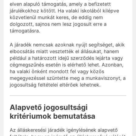
elven alapuló támogatás, amely a befizetett
járulékokhoz kötött. Ha valaki iskolából kilépve
közvetlenül munkát keres, de eddig nem
dolgozott, sajnos nem lesz jogosult erre a
támogatásra.
A járadék nemcsak azoknak nyújt segítséget, akik
elbocsátás miatt vesztették el állásukat, hanem
például a határozott idejű szerződés lejárta vagy
cégmegszűnés esetén is elérhető lehet. Azonban,
ha valaki önként mondott fel vagy közös
megegyezéssel szüntette meg a munkaviszonyt, a
jogosultság feltételei eltérőek lehetnek.
Alapvető jogosultsági
kritériumok bemutatása
Az álláskeresési járadék igénylésének alapvető