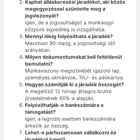
Kaphat álláskeresési járadékot, aki közös
megegyezéssel szüntette meg a
jogviszonyát?
Igen, de a jogosultságot a munkaügyi
központ egyedileg is vizsgálhatja.
Mennyi ideig folyósítható a járadék?
Maximum 90 napig, a jogosultsági idő
arányában.
Milyen dokumentumokat kell feltétlenül
bemutatni?
Munkaviszony megszűnését igazoló lap,
személyes okmányok, TAJ- és adókártya.
Hogyan számítják ki a járadék összegét?
A megelőző 12 hónap átlagos bruttó
jövedelmének 60%-a alapján.
Folyósíthatják-e bankszámlára a
támogatást?
Igen, a legtöbb esetben bankszámlára
érkezik az összeg.
Lehet-e párhuzamosan vállalkozni és
járadékot kapni?