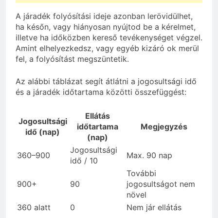
A járadék folyósítási ideje azonban lerövidülhet,
ha későn, vagy hiányosan nyújtod be a kérelmet,
illetve ha időközben kereső tevékenységet végzel.
Amint elhelyezkedsz, vagy egyéb kizáró ok merül
fel, a folyósítást megszüntetik.
Az alábbi táblázat segít átlátni a jogosultsági idő
és a járadék időtartama közötti összefüggést:
Ellátás
Jogosultsági
időtartama
Megjegyzés
idő (nap)
(nap)
Jogosultsági
360–900
Max. 90 nap
idő / 10
További
900+
90
jogosultságot nem
növel
360 alatt
0
Nem jár ellátás