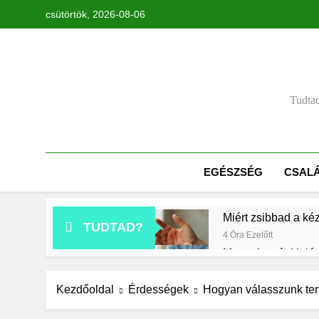
Ugrás
csütörtök, 2026-08-06
a
tartalomra
Tudtad
EGÉSZSÉG
CSAL
Miért zsibbad a ké
TUDTAD?
4 Óra Ezelőtt
Mennyi a végkielég
1 Nap Ezelőtt
Mit jelent a maga
Kezdőoldal
Érdességek
Hogyan válasszunk ten
2 Nap Ezelőtt