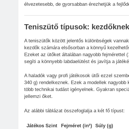
élvezetesebb, de gyorsabban érezhetjük a fejlődé
Teniszütő típusok: kezdőkne
A teniszütők között jelentős különbségek vannak a
kezdők számára elsősorban a könnyű kezelhetősé
Ezeket az ütőket általában nagyobb fejmérettel (1
segíti a könnyebb labdaelütést és javítja a játék
A haladók vagy profi játékosok ütői ezzel szembe
340 g) rendelkeznek. Ezek a modellek nagyobb ko
több technikai tudást igényelnek. Gyakran speciá
jellemzi őket.
Az alábbi táblázat összefoglalja a két fő típust:
Játékos Szint
Fejméret (in²)
Súly (g)