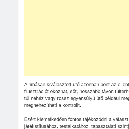
A hibásan kiválasztott ütő azonban pont az ellenk
frusztrációt okozhat, sőt, hosszabb távon túlter
túl nehéz vagy rossz egyensúlyú ütő például mege
megnehezítheti a kontrollt.
Ezért kiemelkedően fontos tájékozódni a választ
játékstílusához, testalkatához, tapasztalati szin