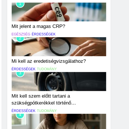
1
Mit jelent a magas CRP?
EGÉSZSÉG
ÉRDESSÉGEK
2
Mi kell az eredetiségvizsgálathoz?
ÉRDESSÉGEK
TUDOMÁNY
3
Mit kell szem előtt tartani a
szükségpótkerékkel történő
közlekedéskor?
ÉRDESSÉGEK
TUDOMÁNY
4