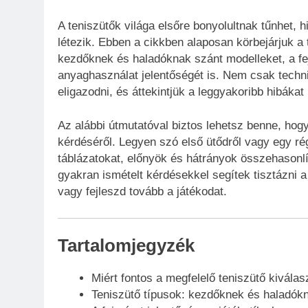
A teniszütők világa elsőre bonyolultnak tűnhet, 
létezik. Ebben a cikkben alaposan körbejárjuk a
kezdőknek és haladóknak szánt modelleket, a fej
anyaghasználat jelentőségét is. Nem csak techn
eligazodni, és áttekintjük a leggyakoribb hibákat
Az alábbi útmutatóval biztos lehetsz benne, hog
kérdéséről. Legyen szó első ütődről vagy egy rég
táblázatokat, előnyök és hátrányok összehasonlít
gyakran ismételt kérdésekkel segítek tisztázni 
vagy fejleszd tovább a játékodat.
Tartalomjegyzék
Miért fontos a megfelelő teniszütő kivála
Teniszütő típusok: kezdőknek és haladók