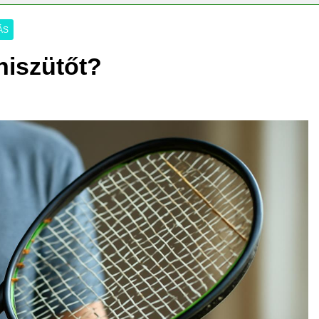
ségvizsgálathoz?
ÁS
niszütőt?