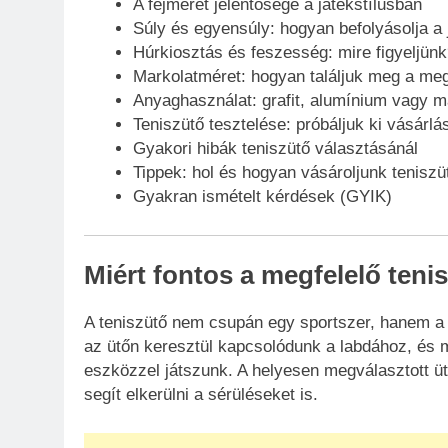
A fejméret jelentősége a játékstílusban
Súly és egyensúly: hogyan befolyásolja a 
Húrkiosztás és feszesség: mire figyeljünk
Markolatméret: hogyan találjuk meg a meg
Anyaghasználat: grafit, alumínium vagy 
Teniszütő tesztelése: próbáljuk ki vásárlás
Gyakori hibák teniszütő választásánál
Tippek: hol és hogyan vásároljunk teniszü
Gyakran ismételt kérdések (GYIK)
Miért fontos a megfelelő teni
A teniszütő nem csupán egy sportszer, hanem a 
az ütőn keresztül kapcsolódunk a labdához, és 
eszközzel játszunk. A helyesen megválasztott ütő
segít elkerülni a sérüléseket is.