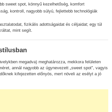
b sweet spot, könnyű kezelhetőség, komfort
ság, kontroll, nagyobb súlyú, fejlettebb technológiák
ztalatodat, fizikális adottságaidat és céljaidat; egy túl
áltat, mint segít.
stílusban
hüvelykben megadva) meghatározza, mekkora felületen
jméret, annál nagyobb az úgynevezett „sweet spot”, vagyis
zdőknek kifejezetten előnyös, mert növeli az esélyt a jó