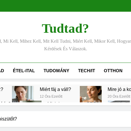
Tudtad?
, Mi Kell, Mihez Kell, Mit Kell Tudni, Miért Kell, Mikor Kell, Hogya
Kérdések És Válaszok.
ÁD
ÉTEL-ITAL
TUDOMÁNY
TECH/IT
OTTHON
z?
Miért fáj a váll?
Mire jó a k
12 Óra Ezelőtt
20 Óra Ezelőtt
ítés?
Mit jelent a magas CRP?
1 Nap Ezelőtt
s vérnyomás?
Milyen fűtést érdemes választani
iszütőt?
2 Nap Ezelőtt