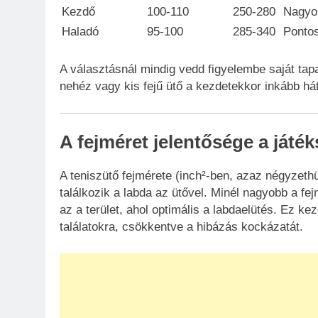
Kezdő
100-110
250-280
Nagyob
Haladó
95-100
285-340
Pontos
A választásnál mindig vedd figyelembe saját tapas
nehéz vagy kis fejű ütő a kezdetekkor inkább hátr
A fejméret jelentősége a játék
A teniszütő fejmérete (inch²-ben, azaz négyzet
találkozik a labda az ütővel. Minél nagyobb a fe
az a terület, ahol optimális a labdaelütés. Ez ke
találatokra, csökkentve a hibázás kockázatát.