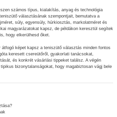
hiszen számos típus, kialakítás, anyag és technológia
 teniszütő választásának szempontjait, bemutatva a
méret, súly, egyensúly, húrkiosztás, markolatméret és
ikai magyarázatokat kapsz, de példákon keresztül segítek
 is, hogy elkerülhesd őket.
y átfogó képet kapsz a teniszütő választás minden fontos
óta keresett csereütőről, gyakorlati tanácsokat,
ását, és konkrét vásárlási tippeket találsz. A végén
a tipikus bizonytalanságokat, hogy magabiztosan vágj bele
sztása?
nak