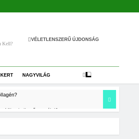
VÉLETLENSZERŰ ÚJDONSÁG
n Kell?
KERT
NAGYVILÁG
ollagén?
Mikor kell tetőt cserélni?
2 Nap Ezelőtt
?
Mennyi a táppénz?
3 Nap Ezelőtt