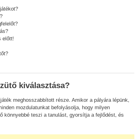
játékot?
?
felelőt?
más?
 előtt!
tőt?
szütő kiválasztása?
játék meghosszabbított része. Amikor a pályára lépünk,
minden mozdulatunkat befolyásolja, hogy milyen
 könnyebbé teszi a tanulást, gyorsítja a fejlődést, és