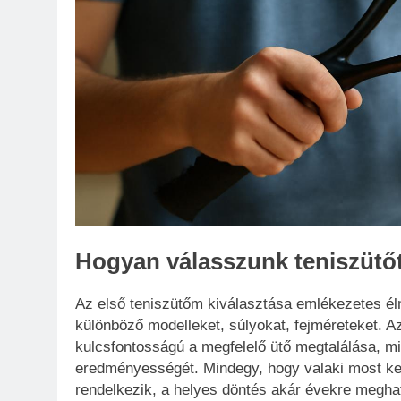
Hogyan válasszunk teniszütő
Az első teniszütőm kiválasztása emlékezetes élm
különböző modelleket, súlyokat, fejméreteket. 
kulcsfontosságú a megfelelő ütő megtalálása, mi
eredményességét. Mindegy, hogy valaki most kez
rendelkezik, a helyes döntés akár évekre megh