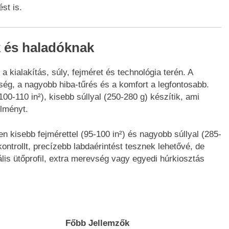
st is.
k és haladóknak
 kialakítás, súly, fejméret és technológia terén. A
g, a nagyobb hiba-tűrés és a komfort a legfontosabb.
00-110 in²), kisebb súllyal (250-280 g) készítik, ami
élményt.
n kisebb fejmérettel (95-100 in²) és nagyobb súllyal (285-
ntrollt, precízebb labdaérintést tesznek lehetővé, de
lis ütőprofil, extra merevség vagy egyedi húrkiosztás
Főbb Jellemzők