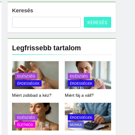
Keresés
KERESÉS
Legfrissebb tartalom
EGÉSZSÉG
EGÉSZSÉG
ÉRDESSÉGEK
ÉRDESSÉGEK
Miért zsibbad a kéz?
Miért fáj a váll?
EGÉSZSÉG
ÉRDESSÉGEK
ÉLETMÓD
MUNKA