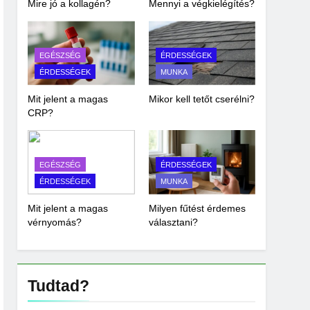
Mire jó a kollagén?
Mennyi a végkielégítés?
EGÉSZSÉG
ÉRDESSÉGEK
ÉRDESSÉGEK
MUNKA
Mit jelent a magas
Mikor kell tetőt cserélni?
CRP?
EGÉSZSÉG
ÉRDESSÉGEK
ÉRDESSÉGEK
MUNKA
Mit jelent a magas
Milyen fűtést érdemes
vérnyomás?
választani?
Tudtad?