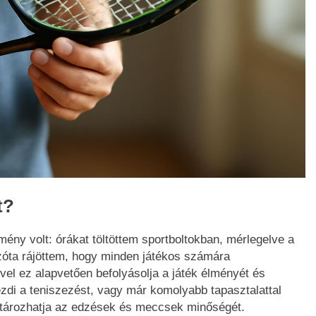
t?
ény volt: órákat töltöttem sportboltokban, mérlegelve a
Azóta rájöttem, hogy minden játékos számára
vel ez alapvetően befolyásolja a játék élményét és
di a teniszezést, vagy már komolyabb tapasztalattal
atározhatja az edzések és meccsek minőségét.