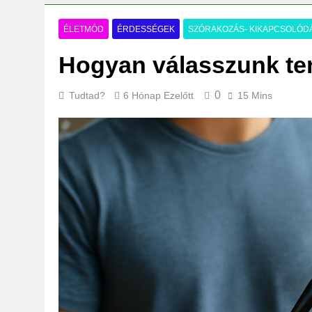
Mi kell az eredeti
3 Nap Ezelőtt
ÉLETMÓD
ÉRDESSÉGEK
SZÓRAKOZÁS- KIKAPCSOLÓD
Hogyan válasszunk te
0
Tudtad?
6 Hónap Ezelőtt
15 Mins