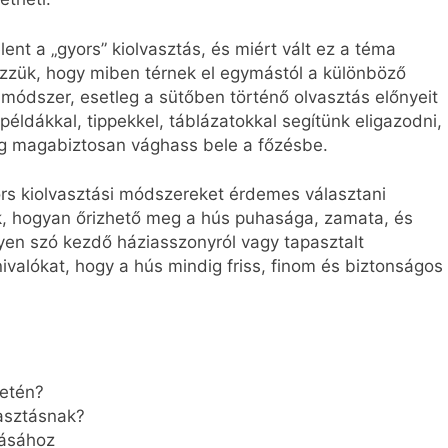
elent a „gyors” kiolvasztás, és miért vált ez a téma
zük, hogy miben térnek el egymástól a különböző
s módszer, esetleg a sütőben történő olvasztás előnyeit
példákkal, tippekkel, táblázatokkal segítünk eligazodni,
dig magabiztosan vághass bele a főzésbe.
ors kiolvasztási módszereket érdemes választani
k, hogyan őrizhető meg a hús puhasága, zamata, és
egyen szó kezdő háziasszonyról vagy tapasztalt
ivalókat, hogy a hús mindig friss, finom és biztonságos
setén?
vasztásnak?
tásához