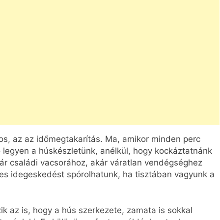
nos, az az időmegtakarítás. Ma, amikor minden perc
ó legyen a húskészletünk, anélkül, hogy kockáztatnánk
r családi vacsorához, akár váratlan vendégséghez
es idegeskedést spórolhatunk, ha tisztában vagyunk a
zik az is, hogy a hús szerkezete, zamata is sokkal