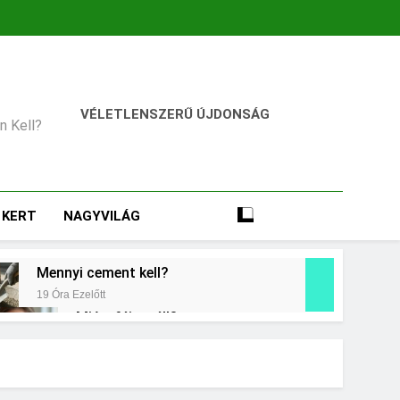
VÉLETLENSZERŰ ÚJDONSÁG
an Kell?
KERT
NAGYVILÁG
Mennyi cement kell?
19 Óra Ezelőtt
Miért fáj a váll?
2 Nap Ezelőtt
t jelent a magas CRP?
ap Ezelőtt