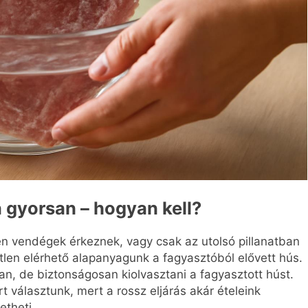
 gyorsan – hogyan kell?
len vendégek érkeznek, vagy csak az utolsó pillanatban
etlen elérhető alapanyagunk a fagyasztóból elővett hús.
san, de biztonságosan kiolvasztani a fagyasztott húst.
álasztunk, mert a rossz eljárás akár ételeink
etheti.