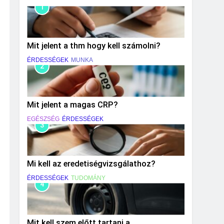
1
Mit jelent a thm hogy kell számolni?
ÉRDESSÉGEK
MUNKA
2
Mit jelent a magas CRP?
EGÉSZSÉG
ÉRDESSÉGEK
3
Mi kell az eredetiségvizsgálathoz?
ÉRDESSÉGEK
TUDOMÁNY
4
Mit kell szem előtt tartani a