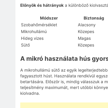
Előnyök és hátrányok
a különböző kiolvaszt
Módszer
Biztonság
Szobahőmérséklet
Alacsony
Mikrohullámú
Közepes
Hideg vizes
Magas
Sütő
Közepes
A mikró használata hús gyor
A mikrohullámú sütő az egyik legelterjedtebb
fagyasztott húst. Használata rendkívül egysz
betartására. Először is, mindig válasszuk a mi
teljesítmény maximumát, mert utóbbi könnyen 
kiolvadna.