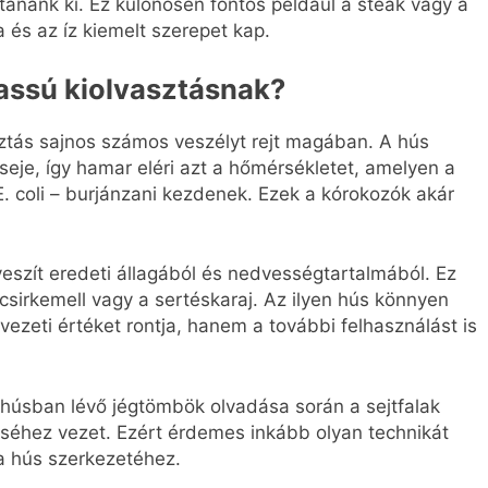
tanánk ki. Ez különösen fontos például a steak vagy a
a és az íz kiemelt szerepet kap.
lassú kiolvasztásnak?
ztás sajnos számos veszélyt rejt magában. A hús
seje, így hamar eléri azt a hőmérsékletet, amelyen a
. coli – burjánzani kezdenek. Ezek a kórokozók akár
veszít eredeti állagából és nedvességtartalmából. Ez
sirkemell vagy a sertéskaraj. Az ilyen hús könnyen
vezeti értéket rontja, hanem a további felhasználást is
 húsban lévő jégtömbök olvadása során a sejtfalak
séhez vezet. Ezért érdemes inkább olyan technikát
 a hús szerkezetéhez.