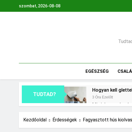
Ugrás
szombat, 2026-08-08
a
tartalomra
Tudtad,
EGÉSZSÉG
CSAL
Hogyan kell glette
TUDTAD?
3 Óra Ezelőtt
Mit jelent a thm h
1 Nap Ezelőtt
Mire jó a kollagén
Kezdőoldal
Érdességek
Fagyasztott hús kiolva
2 Nap Ezelőtt