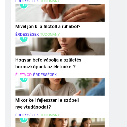
ÉRDESSÉGEK
TUDOMÁNY
16
Mivel jön ki a filctoll a ruhából?
ÉRDESSÉGEK
TUDOMÁNY
17
Hogyan befolyásolja a születési
horoszkópunk az életünket?
ÉLETMÓD
ÉRDESSÉGEK
18
Mikor kell fejleszteni a szóbeli
nyelvtudásodat?
ÉRDESSÉGEK
TUDOMÁNY
19