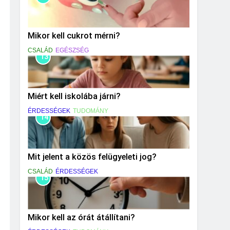
Mikor kell cukrot mérni?
CSALÁD
EGÉSZSÉG
13
Miért kell iskolába járni?
ÉRDESSÉGEK
TUDOMÁNY
14
Mit jelent a közös felügyeleti jog?
CSALÁD
ÉRDESSÉGEK
15
Mikor kell az órát átállítani?