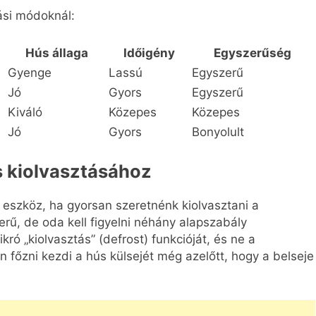
ási módoknál:
Hús állaga
Időigény
Egyszerűség
Gyenge
Lassú
Egyszerű
Jó
Gyors
Egyszerű
Kiváló
Közepes
Közepes
Jó
Gyors
Bonyolult
s kiolvasztásához
 eszköz, ha gyorsan szeretnénk kiolvasztani a
erű, de oda kell figyelni néhány alapszabály
kró „kiolvasztás” (defrost) funkcióját, és ne a
főzni kezdi a hús külsejét még azelőtt, hogy a belseje