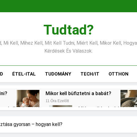
Tudtad?
 Mi Kell, Mihez Kell, Mit Kell Tudni, Miért Kell, Mikor Kell, Hogy
Kérdések És Válaszok.
ÁD
ÉTEL-ITAL
TUDOMÁNY
TECH/IT
OTTHON
lni?
Mikor kell büfiztetni a babát?
11 Óra Ezelőtt
ogy kell számolni?
Miért zsibbad a kéz?
1 Nap Ezelőtt
?
Mennyi a végkielégítés?
Mi
sztása gyorsan – hogyan kell?
2 Nap Ezelőtt
3 N