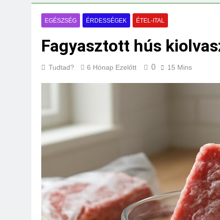
Mikor kell tetőt cs
3 Nap Ezelőtt
EGÉSZSÉG
ÉRDESSÉGEK
ÉTEL-ITAL
Fagyasztott hús kiolvas
0
Tudtad?
6 Hónap Ezelőtt
15 Mins