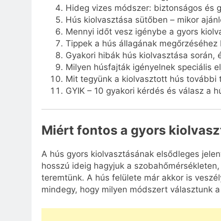
Hideg vizes módszer: biztonságos és 
Hús kiolvasztása sütőben – mikor ajánl
Mennyi időt vesz igénybe a gyors kiolv
Tippek a hús állagának megőrzéséhez 
Gyakori hibák hús kiolvasztása során, 
Milyen húsfajták igényelnek speciális el
Mit tegyünk a kiolvasztott hús további 
GYIK – 10 gyakori kérdés és válasz a hú
Miért fontos a gyors kiolvas
A hús gyors kiolvasztásának elsődleges jelen
hosszú ideig hagyjuk a szobahőmérsékleten,
teremtünk. A hús felülete már akkor is veszé
mindegy, hogy milyen módszert választunk a 