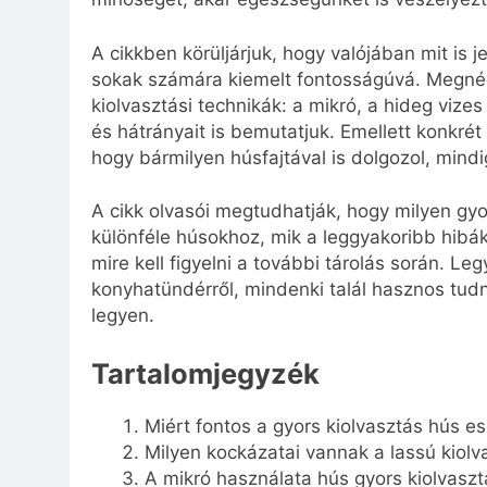
A cikkben körüljárjuk, hogy valójában mit is j
sokak számára kiemelt fontosságúvá. Megnéz
kiolvasztási technikák: a mikró, a hideg vize
és hátrányait is bemutatjuk. Emellett konkrét 
hogy bármilyen húsfajtával is dolgozol, min
A cikk olvasói megtudhatják, hogy milyen gy
különféle húsokhoz, mik a leggyakoribb hibá
mire kell figyelni a további tárolás során. L
konyhatündérről, mindenki talál hasznos tudn
legyen.
Tartalomjegyzék
Miért fontos a gyors kiolvasztás hús e
Milyen kockázatai vannak a lassú kiol
A mikró használata hús gyors kiolvasz