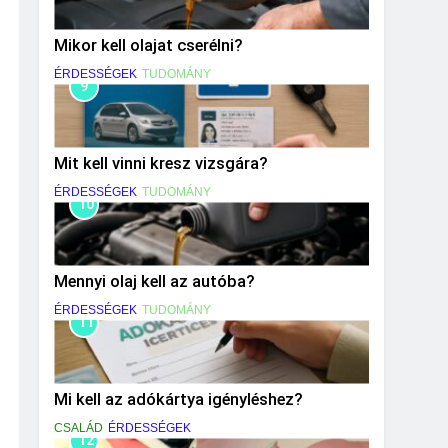
Mikor kell olajat cserélni?
ÉRDESSÉGEK
TUDOMÁNY
9
Mit kell vinni kresz vizsgára?
ÉRDESSÉGEK
TUDOMÁNY
10
Mennyi olaj kell az autóba?
ÉRDESSÉGEK
TUDOMÁNY
11
Mi kell az adókártya igényléshez?
CSALÁD
ÉRDESSÉGEK
12