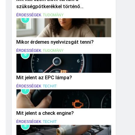
szükségpótkerékkel történő
közlekedéskor?
ÉRDESSÉGEK
TUDOMÁNY
5
Mikor érdemes nyelvvizsgát tenni?
ÉRDESSÉGEK
TUDOMÁNY
6
Mit jelent az EPC lámpa?
ÉRDESSÉGEK
TECH/IT
7
Mit jelent a check engine?
ÉRDESSÉGEK
TECH/IT
8