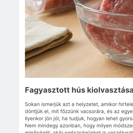
Fagyasztott hús kiolvasztása
Sokan ismerjük azt a helyzetet, amikor hirte
döntjük el, mit főzzünk vacsorára, és az egy
Ilyenkor jön jól, ha tudjuk, hogyan lehet gyor
Nem mindegy azonban, hogy milyen módszert v
minőségét, akár egészségünket is veszélyezt