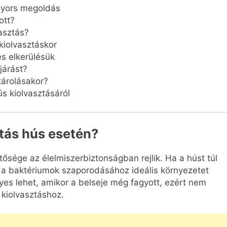
gyors megoldás
ott?
asztás?
kiolvasztáskor
és elkerülésük
járást?
tárolásakor?
s kiolvasztásáról
ztás hús esetén?
tősége az élelmiszerbiztonságban rejlik. Ha a húst túl
 a baktériumok szaporodásához ideális környezetet
lyes lehet, amikor a belseje még fagyott, ezért nem
kiolvasztáshoz.