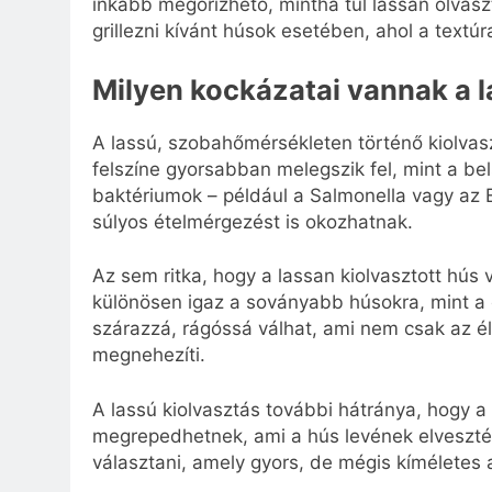
inkább megőrizhető, mintha túl lassan olvasz
grillezni kívánt húsok esetében, ahol a textúr
Milyen kockázatai vannak a 
A lassú, szobahőmérsékleten történő kiolvas
felszíne gyorsabban melegszik fel, mint a bel
baktériumok – például a Salmonella vagy az E
súlyos ételmérgezést is okozhatnak.
Az sem ritka, hogy a lassan kiolvasztott hús 
különösen igaz a soványabb húsokra, mint a c
szárazzá, rágóssá válhat, ami nem csak az él
megnehezíti.
A lassú kiolvasztás további hátránya, hogy a
megrepedhetnek, ami a hús levének elveszté
választani, amely gyors, de mégis kíméletes