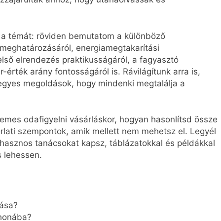
 a témát: röviden bemutatom a különböző
s meghatározásáról, energiamegtakarítási
belső elrendezés praktikusságáról, a fagyasztó
-érték arány fontosságáról is. Rávilágítunk arra is,
 egyes megoldások, hogy mindenki megtalálja a
demes odafigyelni vásárláskor, hogyan hasonlítsd össze
rlati szempontok, amik mellett nem mehetsz el. Legyél
 hasznos tanácsokat kapsz, táblázatokkal és példákkal
s lehessen.
tása?
tthonába?