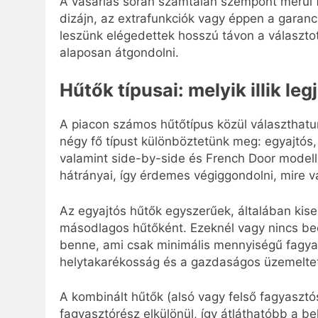
A vásárlás során számtalan szempont merül fe
dizájn, az extrafunkciók vagy éppen a garan
leszünk elégedettek hosszú távon a választo
alaposan átgondolni.
Hűtők típusai: melyik illik l
A piacon számos hűtőtípus közül választhatun
négy fő típust különböztetünk meg: egyajtós, 
valamint side-by-side és French Door model
hátrányai, így érdemes végiggondolni, mire 
Az egyajtós hűtők egyszerűek, általában kis
másodlagos hűtőként. Ezeknél vagy nincs beé
benne, ami csak minimális mennyiségű fagyas
helytakarékosság és a gazdaságos üzemelte
A kombinált hűtők (alsó vagy felső fagyaszt
fagyasztórész elkülönül, így átláthatóbb a b