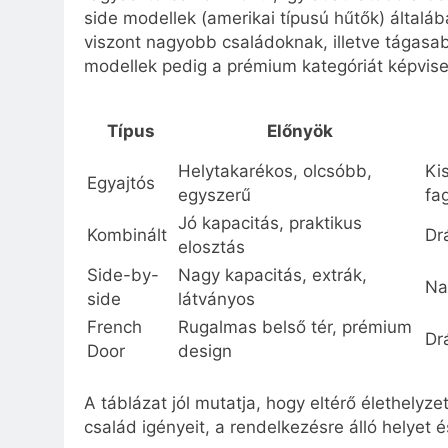
side modellek (amerikai típusú hűtők) általá
viszont nagyobb családoknak, illetve tágas
modellek pedig a prémium kategóriát képviselik
Típus
Előnyök
Helytakarékos, olcsóbb,
Ki
Egyajtós
egyszerű
fa
Jó kapacitás, praktikus
Kombinált
Dr
elosztás
Side-by-
Nagy kapacitás, extrák,
Na
side
látványos
French
Rugalmas belső tér, prémium
Dr
Door
design
A táblázat jól mutatja, hogy eltérő élethelyze
család igényeit, a rendelkezésre álló helyet é