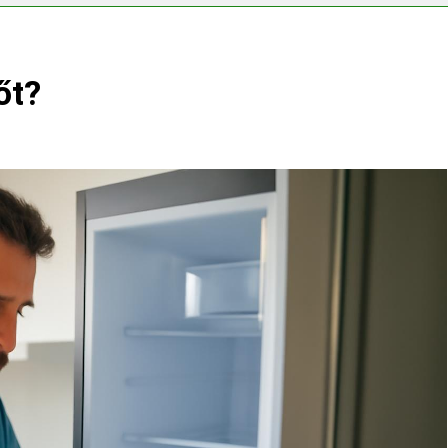
?
Mennyi a végkielégítés?
3 Nap Ezelőtt
őt?