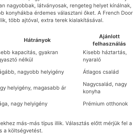
ban nagyobbak, látványosak, rengeteg helyet kínálnak,
abb konyhákba érdemes választani őket. A French Door
, több ajtóval, extra terek kialakításával.
Ajánlott
Hátrányok
felhasználás
sebb kapacitás, gyakran
Kisebb háztartás,
gyasztó nélkül
nyaraló
ágább, nagyobb helyigény
Átlagos család
Nagycsalád, nagy
gy helyigény, magasabb ár
konyha
ága, nagy helyigény
Prémium otthonok
tekhez más-más típus illik. Választás előtt mérjük fel a
s a költségvetést.