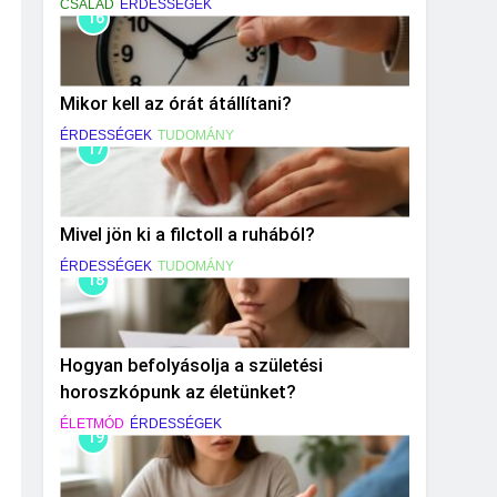
CSALÁD
ÉRDESSÉGEK
16
Mikor kell az órát átállítani?
ÉRDESSÉGEK
TUDOMÁNY
17
Mivel jön ki a filctoll a ruhából?
ÉRDESSÉGEK
TUDOMÁNY
18
Hogyan befolyásolja a születési
horoszkópunk az életünket?
ÉLETMÓD
ÉRDESSÉGEK
19