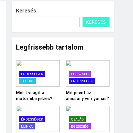
Keresés
KERESÉS
Legfrissebb tartalom
ÉRDESSÉGEK
EGÉSZSÉG
TECH/IT
ÉRDESSÉGEK
Miért világít a
Mit jelent az
motorhiba jelzés?
alacsony vérnyomás?
ÉRDESSÉGEK
CSALÁD
MUNKA
EGÉSZSÉG