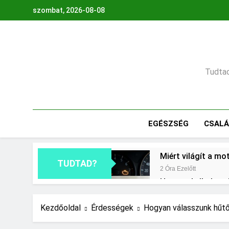
Ugrás
szombat, 2026-08-08
a
tartalomra
Tudtad,
EGÉSZSÉG
CSAL
Miért világít a mo
TUDTAD?
2 Óra Ezelőtt
Hogyan kell glette
18 Óra Ezelőtt
Mit jelent a thm h
Kezdőoldal
Érdességek
Hogyan válasszunk hűt
2 Nap Ezelőtt