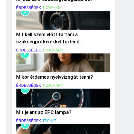
ÉRDESSÉGEK
TUDOMÁNY
5
Mit kell szem előtt tartani a
szükségpótkerékkel történő
közlekedéskor?
ÉRDESSÉGEK
TUDOMÁNY
6
Mikor érdemes nyelvvizsgát tenni?
ÉRDESSÉGEK
TUDOMÁNY
7
Mit jelent az EPC lámpa?
ÉRDESSÉGEK
TECH/IT
8