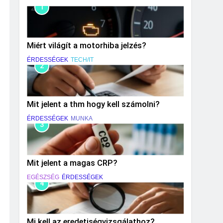
1
Miért világít a motorhiba jelzés?
ÉRDESSÉGEK
TECH/IT
2
Mit jelent a thm hogy kell számolni?
ÉRDESSÉGEK
MUNKA
3
Mit jelent a magas CRP?
EGÉSZSÉG
ÉRDESSÉGEK
4
Mi kell az eredetiségvizsgálathoz?