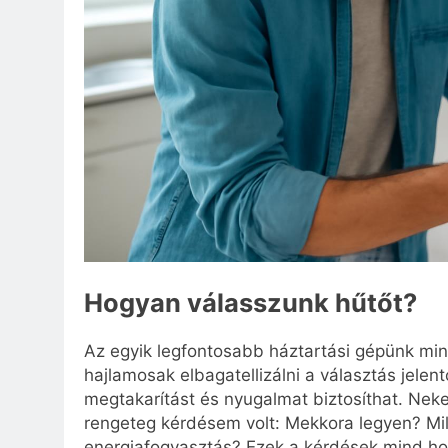
Hogyan válasszunk hűtőt?
Az egyik legfontosabb háztartási gépünk mi
hajlamosak elbagatellizálni a választás jelen
megtakarítást és nyugalmat biztosíthat. Nek
rengeteg kérdésem volt: Mekkora legyen? Mil
energiafogyasztás? Ezek a kérdések mind ho