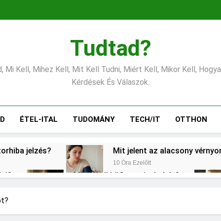
Tudtad?
 Mi Kell, Mihez Kell, Mit Kell Tudni, Miért Kell, Mikor Kell, Hogy
Kérdések És Válaszok.
ÁD
ÉTEL-ITAL
TUDOMÁNY
TECH/IT
OTTHON
torhiba jelzés?
Mit jelent az alacsony vérny
10 Óra Ezelőtt
lni?
Mikor kell büfiztetni a babát?
1 Nap Ezelőtt
ogy kell számolni?
Miért zsibbad a kéz?
őt?
2 Nap Ezelőtt