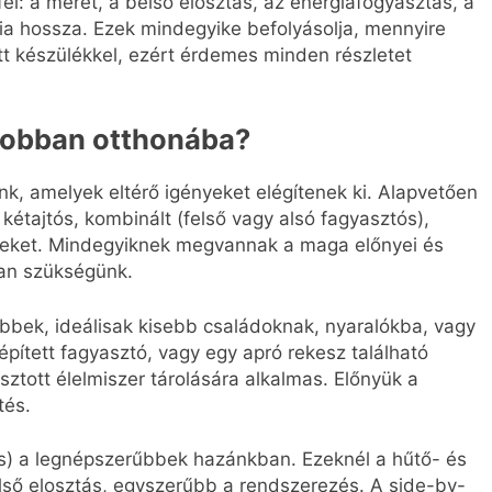
l: a méret, a belső elosztás, az energiafogyasztás, a
cia hossza. Ezek mindegyike befolyásolja, mennyire
tt készülékkel, ezért érdemes minden részletet
egjobban otthonába?
k, amelyek eltérő igényeket elégítenek ki. Alapvetően
kétajtós, kombinált (felső vagy alsó fagyasztós),
leket. Mindegyiknek megvannak a maga előnyei és
van szükségünk.
ebbek, ideálisak kisebb családoknak, nyaralókba, vagy
pített fagyasztó, vagy egy apró rekesz található
ztott élelmiszer tárolására alkalmas. Előnyük a
tés.
ós) a legnépszerűbbek hazánkban. Ezeknél a hűtő- és
első elosztás, egyszerűbb a rendszerezés. A side-by-