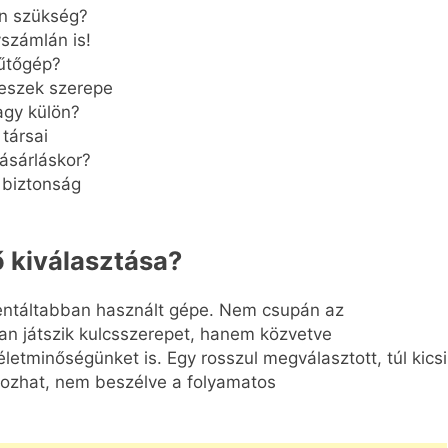
an szükség?
yszámlán is!
hűtőgép?
keszek szerepe
agy külön?
 társai
vásárláskor?
 biztonság
ő kiválasztása?
entáltabban használt gépe. Nem csupán az
ban játszik kulcsszerepet, hanem közvetve
tminőségünket is. Egy rosszul megválasztott, túl kicsi
kozhat, nem beszélve a folyamatos