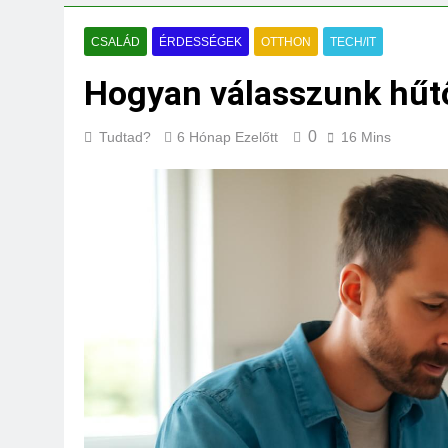
Mire jó a kollagén
3 Nap Ezelőtt
CSALÁD
ÉRDESSÉGEK
OTTHON
TECH/IT
Hogyan válasszunk hűt
0
Tudtad?
6 Hónap Ezelőtt
16 Mins