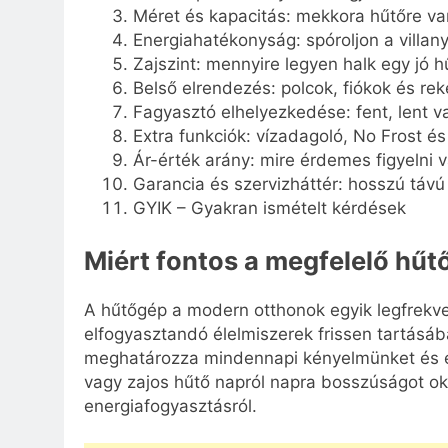
Méret és kapacitás: mekkora hűtőre v
Energiahatékonyság: spóroljon a villan
Zajszint: mennyire legyen halk egy jó 
Belső elrendezés: polcok, fiókok és re
Fagyasztó elhelyezkedése: fent, lent v
Extra funkciók: vízadagoló, No Frost és
Ár-érték arány: mire érdemes figyelni 
Garancia és szervizháttér: hosszú távú
GYIK – Gyakran ismételt kérdések
Miért fontos a megfelelő hűt
A hűtőgép a modern otthonok egyik legfrekv
elfogyasztandó élelmiszerek frissen tartásá
meghatározza mindennapi kényelmünket és éle
vagy zajos hűtő napról napra bosszúságot o
energiafogyasztásról.