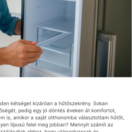
nden kétséget kizáróan a hűtőszekrény. Sokan
tőségét, pedig egy jó döntés éveken át komfortot,
em is, amikor a saját otthonomba választottam hűtőt,
yen típusú felel meg jobban? Mennyit számít az
zzájárultak ahhoz, hogy utánaolvassak és