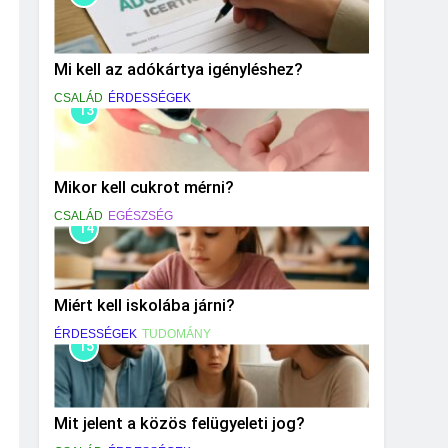
Mi kell az adókártya igényléshez?
CSALÁD
ÉRDESSÉGEK
13
Mikor kell cukrot mérni?
CSALÁD
EGÉSZSÉG
14
Miért kell iskolába járni?
ÉRDESSÉGEK
TUDOMÁNY
15
Mit jelent a közös felügyeleti jog?