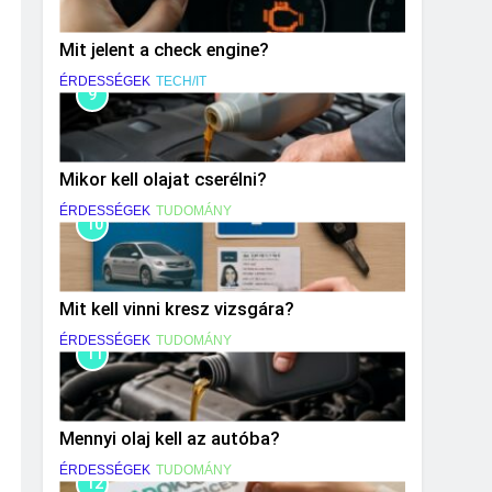
Mit jelent a check engine?
ÉRDESSÉGEK
TECH/IT
9
Mikor kell olajat cserélni?
ÉRDESSÉGEK
TUDOMÁNY
10
Mit kell vinni kresz vizsgára?
ÉRDESSÉGEK
TUDOMÁNY
11
Mennyi olaj kell az autóba?
ÉRDESSÉGEK
TUDOMÁNY
12