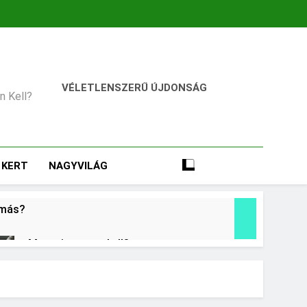
VÉLETLENSZERŰ ÚJDONSÁG
an Kell?
KERT
NAGYVILÁG
omás?
Mennyi cement kell?
1 Nap Ezelőtt
Miért fáj a váll?
2 Nap Ezelőtt