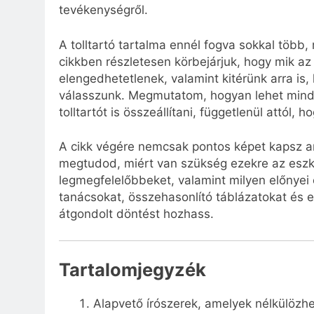
tevékenységről.
A tolltartó tartalma ennél fogva sokkal több
cikkben részletesen körbejárjuk, hogy mik az
elengedhetetlenek, valamint kitérünk arra is, 
válasszunk. Megmutatom, hogyan lehet minden 
tolltartót is összeállítani, függetlenül attól
A cikk végére nemcsak pontos képet kapsz arró
megtudod, miért van szükség ezekre az eszk
legmegfelelőbbeket, valamint milyen előnyei 
tanácsokat, összehasonlító táblázatokat és e
átgondolt döntést hozhass.
Tartalomjegyzék
Alapvető írószerek, amelyek nélkülözh