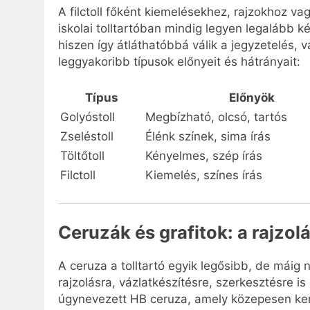
A filctoll főként kiemelésekhez, rajzokhoz va
iskolai tolltartóban mindig legyen legalább k
hiszen így átláthatóbbá válik a jegyzetelés, 
leggyakoribb típusok előnyeit és hátrányait:
Típus
Előnyök
Golyóstoll
Megbízható, olcsó, tartós
Zseléstoll
Élénk színek, sima írás
Töltőtoll
Kényelmes, szép írás
Filctoll
Kiemelés, színes írás
Ceruzák és grafitok: a rajzolá
A ceruza a tolltartó egyik legősibb, de máig
rajzolásra, vázlatkészítésre, szerkesztésre i
úgynevezett HB ceruza, amely közepesen kemé