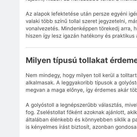
Az alapok lefektetése után persze egyéni igé
valaki több színű tollal szeret jegyzetelni,
vonalvezetés. Mindenképpen törekedj arra, ho
hiszen így lesz igazán hatékony és praktiku
Milyen típusú tollakat érdem
Nem mindegy, hogy milyen toll kerül a tolltar
alkalmasak. A leggyakoribb típusok a golyóstoll
megvan a maga előnye, így érdemes akár többf
A golyóstoll a legnépszerűbb választás, mive
fog. Zseléstollat főként azoknak ajánlott, aki
általában élénkebb és könnyebben siklik a pa
is kényelmes írást biztosít, azonban gondosa