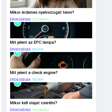
Mikor érdemes nyelvvizsgát tenni?
ÉRDESSÉGEK
TUDOMÁNY
5
Mit jelent az EPC lámpa?
ÉRDESSÉGEK
TECH/IT
6
Mit jelent a check engine?
ÉRDESSÉGEK
TECH/IT
7
Mikor kell olajat cserélni?
ÉRDESSÉGEK
TUDOMÁNY