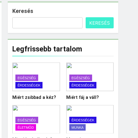
Keresés
KERESÉS
Legfrissebb tartalom
EGÉSZSÉG
EGÉSZSÉG
ÉRDESSÉGEK
ÉRDESSÉGEK
Miért zsibbad a kéz?
Miért fáj a váll?
EGÉSZSÉG
ÉRDESSÉGEK
ÉLETMÓD
MUNKA