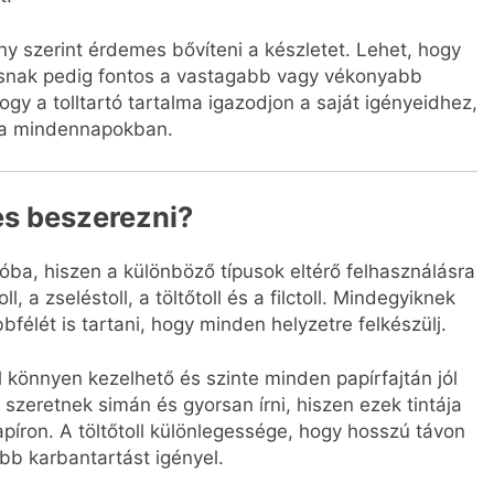
ny szerint érdemes bővíteni a készletet. Lehet, hogy
 másnak pedig fontos a vastagabb vagy vékonyabb
gy a tolltartó tartalma igazodjon a saját igényeidhez,
s a mindennapokban.
es beszerezni?
tóba, hiszen a különböző típusok eltérő felhasználásra
, a zseléstoll, a töltőtoll és a filctoll. Mindegyiknek
élét is tartani, hogy minden helyzetre felkészülj.
l könnyen kezelhető és szinte minden papírfajtán jól
k szeretnek simán és gyorsan írni, hiszen ezek tintája
píron. A töltőtoll különlegessége, hogy hosszú távon
bb karbantartást igényel.