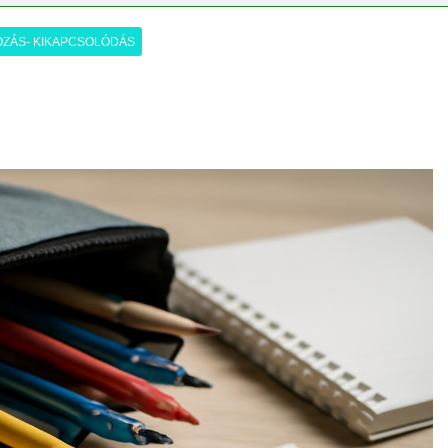
ségvizsgálathoz?
ZÁS- KIKAPCSOLÓDÁS