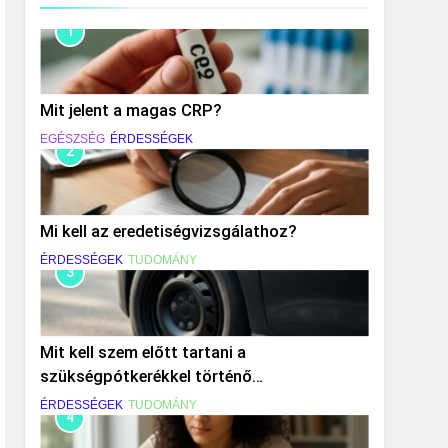
1
Mit jelent a magas CRP?
EGÉSZSÉG
ÉRDESSÉGEK
2
Mi kell az eredetiségvizsgálathoz?
ÉRDESSÉGEK
TUDOMÁNY
3
Mit kell szem előtt tartani a
szükségpótkerékkel történő
közlekedéskor?
ÉRDESSÉGEK
TUDOMÁNY
4