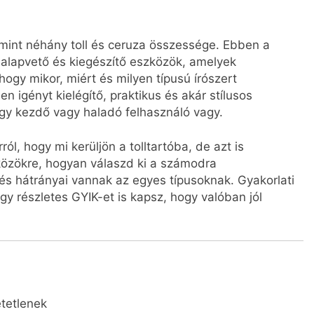
, mint néhány toll és ceruza összessége. Ebben a
 alapvető és kiegészítő eszközök, amelyek
hogy mikor, miért és milyen típusú írószert
igényt kielégítő, praktikus és akár stílusos
, hogy kezdő vagy haladó felhasználó vagy.
l, hogy mi kerüljön a tolltartóba, de azt is
özökre, hogyan válaszd ki a számodra
és hátrányai vannak az egyes típusoknak. Gyakorlati
gy részletes GYIK-et is kapsz, hogy valóban jól
etetlenek