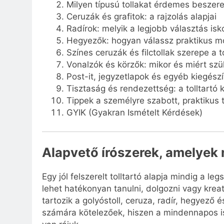
Milyen típusú tollakat érdemes beszere
Ceruzák és grafitok: a rajzolás alapjai
Radírok: melyik a legjobb választás isk
Hegyezők: hogyan válassz praktikus mo
Színes ceruzák és filctollak szerepe a t
Vonalzók és körzők: mikor és miért sz
Post-it, jegyzetlapok és egyéb kiegészí
Tisztaság és rendezettség: a tolltartó
Tippek a személyre szabott, praktikus t
GYIK (Gyakran Ismételt Kérdések)
Alapvető írószerek, amelyek
Egy jól felszerelt tolltartó alapja mindig a 
lehet hatékonyan tanulni, dolgozni vagy kreat
tartozik a golyóstoll, ceruza, radír, hegyező
számára kötelezőek, hiszen a mindennapos i