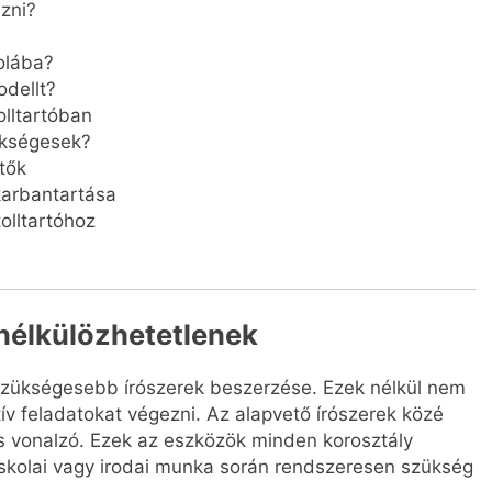
zni?
olába?
dellt?
olltartóban
ükségesek?
tők
 karbantartása
olltartóhoz
 nélkülözhetetlenek
legszükségesebb írószerek beszerzése. Ezek nélkül nem
ív feladatokat végezni. Az alapvető írószerek közé
 és vonalzó. Ezek az eszközök minden korosztály
skolai vagy irodai munka során rendszeresen szükség