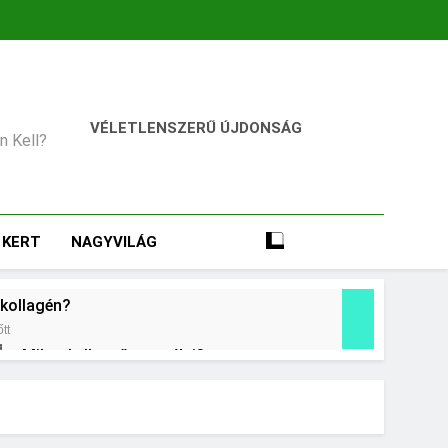
VÉLETLENSZERŰ ÚJDONSÁG
an Kell?
KERT
NAGYVILÁG
 kollagén?
tt
Mikor kell tetőt cserélni?
2 Nap Ezelőtt
ani?
Mennyi a táppénz?
3 Nap Ezelőtt