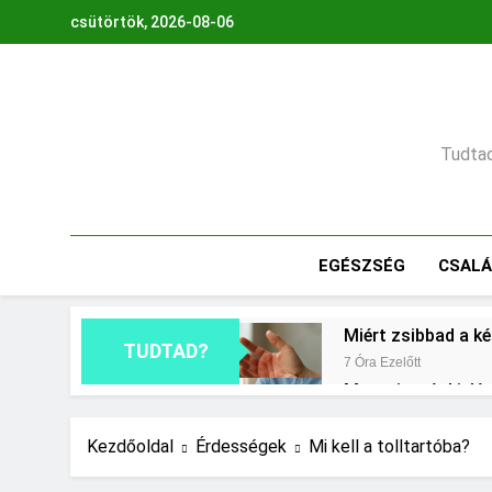
Ugrás
csütörtök, 2026-08-06
a
tartalomra
Tudtad,
EGÉSZSÉG
CSAL
Miért zsibbad a k
TUDTAD?
7 Óra Ezelőtt
Mennyi a végkielé
1 Nap Ezelőtt
Mit jelent a maga
Kezdőoldal
Érdességek
Mi kell a tolltartóba?
2 Nap Ezelőtt