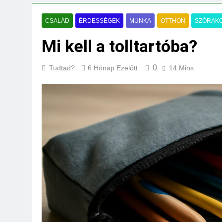
Mi kell az eredeti
3 Nap Ezelőtt
CSALÁD
ÉRDESSÉGEK
MUNKA
OTTHON
SZÓRAKO
Mi kell a tolltartóba?
0
Tudtad?
6 Hónap Ezelőtt
14 Mins