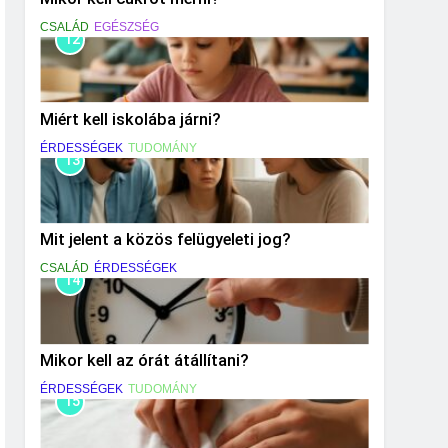
CSALÁD
EGÉSZSÉG
12
Miért kell iskolába járni?
ÉRDESSÉGEK
TUDOMÁNY
13
Mit jelent a közös felügyeleti jog?
CSALÁD
ÉRDESSÉGEK
14
Mikor kell az órát átállítani?
ÉRDESSÉGEK
TUDOMÁNY
15