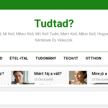
Tudtad?
 Mi Kell, Mihez Kell, Mit Kell Tudni, Miért Kell, Mikor Kell, Hogy
Kérdések És Válaszok.
ÁD
ÉTEL-ITAL
TUDOMÁNY
TECH/IT
OTTHON
éz?
Miért fáj a váll?
Mire jó a
15 Óra Ezelőtt
23 Óra Ezelő
gítés?
Mit jelent a magas CRP?
2 Nap Ezelőtt
s vérnyomás?
Milyen fűtést érdemes választ
3 Nap Ezelőtt