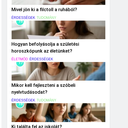
Mivel jön ki a filctoll a ruhából?
ÉRDESSÉGEK
TUDOMÁNY
16
Hogyan befolyásolja a születési
horoszkópunk az életünket?
ÉLETMÓD
ÉRDESSÉGEK
17
Mikor kell fejleszteni a szóbeli
nyelvtudásodat?
ÉRDESSÉGEK
TUDOMÁNY
18
Ki találta fel az iskolát?