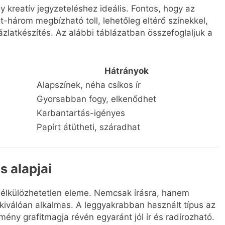
gy kreatív jegyzeteléshez ideális. Fontos, hogy az
ét-három megbízható toll, lehetőleg eltérő színekkel,
vázlatkészítés. Az alábbi táblázatban összefoglaljuk a
Hátrányok
Alapszínek, néha csíkos ír
Gyorsabban fogy, elkenődhet
Karbantartás-igényes
Papírt átütheti, száradhat
s alapjai
 nélkülözhetetlen eleme. Nemcsak írásra, hanem
s kiválóan alkalmas. A leggyakrabban használt típus az
ny grafitmagja révén egyaránt jól ír és radírozható.