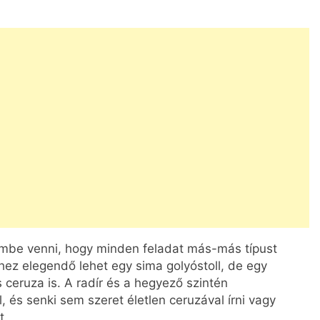
embe venni, hogy minden feladat más-más típust
hez elegendő lehet egy sima golyóstoll, de egy
 ceruza is. A radír és a hegyező szintén
l, és senki sem szeret életlen ceruzával írni vagy
t.