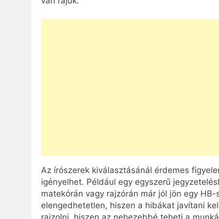
van rájuk.
Az írószerek kiválasztásánál érdemes figyel
igényelhet. Például egy egyszerű jegyzetelés
matekórán vagy rajzórán már jól jön egy HB-s
elengedhetetlen, hiszen a hibákat javítani kel
rajzolni, hiszen az nehezebbé teheti a munká