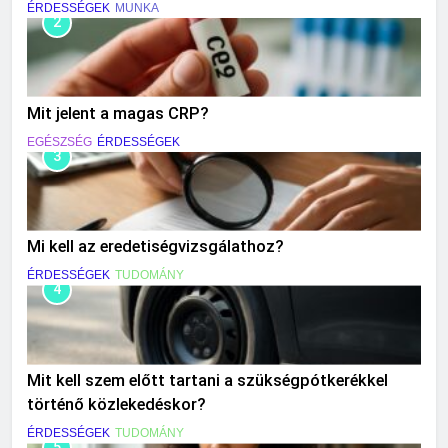
ÉRDESSÉGEK
MUNKA
2
Mit jelent a magas CRP?
EGÉSZSÉG
ÉRDESSÉGEK
3
Mi kell az eredetiségvizsgálathoz?
ÉRDESSÉGEK
TUDOMÁNY
4
Mit kell szem előtt tartani a szükségpótkerékkel
történő közlekedéskor?
ÉRDESSÉGEK
TUDOMÁNY
5