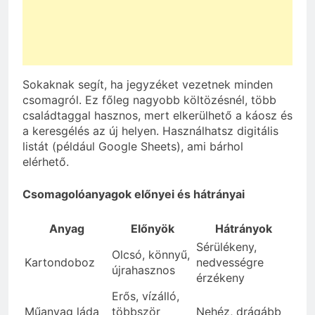
Sokaknak segít, ha jegyzéket vezetnek minden
csomagról. Ez főleg nagyobb költözésnél, több
családtaggal hasznos, mert elkerülhető a káosz és
a keresgélés az új helyen. Használhatsz digitális
listát (például Google Sheets), ami bárhol
elérhető.
Csomagolóanyagok előnyei és hátrányai
Anyag
Előnyök
Hátrányok
Sérülékeny,
Olcsó, könnyű,
Kartondoboz
nedvességre
újrahasznos
érzékeny
Erős, vízálló,
Műanyag láda
többször
Nehéz, drágább