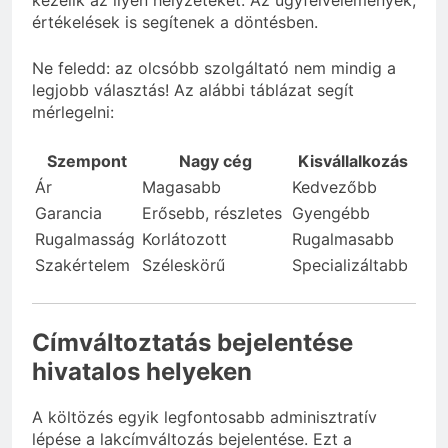
kezelik az ilyen helyzeteket. Az ügyfélvélemények,
értékelések is segítenek a döntésben.
Ne feledd: az olcsóbb szolgáltató nem mindig a
legjobb választás! Az alábbi táblázat segít
mérlegelni:
Szempont
Nagy cég
Kisvállalkozás
Ár
Magasabb
Kedvezőbb
Garancia
Erősebb, részletes
Gyengébb
Rugalmasság
Korlátozott
Rugalmasabb
Szakértelem
Széleskörű
Specializáltabb
Címváltoztatás bejelentése
hivatalos helyeken
A költözés egyik legfontosabb adminisztratív
lépése a lakcímváltozás bejelentése. Ezt a