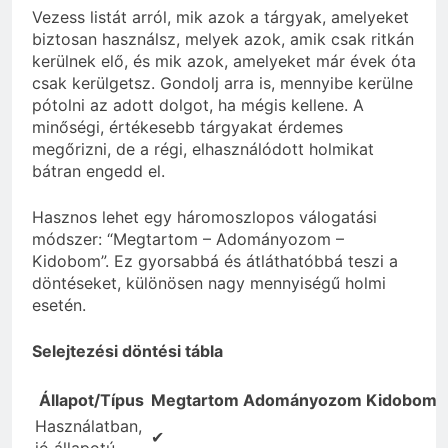
Vezess listát arról, mik azok a tárgyak, amelyeket
biztosan használsz, melyek azok, amik csak ritkán
kerülnek elő, és mik azok, amelyeket már évek óta
csak kerülgetsz. Gondolj arra is, mennyibe kerülne
pótolni az adott dolgot, ha mégis kellene. A
minőségi, értékesebb tárgyakat érdemes
megőrizni, de a régi, elhasználódott holmikat
bátran engedd el.
Hasznos lehet egy háromoszlopos válogatási
módszer: “Megtartom – Adományozom –
Kidobom”. Ez gyorsabbá és átláthatóbbá teszi a
döntéseket, különösen nagy mennyiségű holmi
esetén.
Selejtezési döntési tábla
Állapot/Típus
Megtartom
Adományozom
Kidobom
Használatban,
✔
jó állapotú