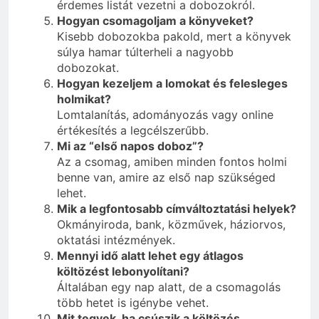
érdemes listát vezetni a dobozokról.
Hogyan csomagoljam a könyveket?
Kisebb dobozokba pakold, mert a könyvek
súlya hamar túlterheli a nagyobb
dobozokat.
Hogyan kezeljem a lomokat és felesleges
holmikat?
Lomtalanítás, adományozás vagy online
értékesítés a legcélszerűbb.
Mi az “első napos doboz”?
Az a csomag, amiben minden fontos holmi
benne van, amire az első nap szükséged
lehet.
Mik a legfontosabb címváltoztatási helyek?
Okmányiroda, bank, közművek, háziorvos,
oktatási intézmények.
Mennyi idő alatt lehet egy átlagos
költözést lebonyolítani?
Általában egy nap alatt, de a csomagolás
több hetet is igénybe vehet.
Mit tegyek, ha csúszik a költözés