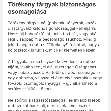
Törékeny tárgyak biztonságos
csomagolása
Törékeny tárgyaknál (poharak, tányérok, vázák,
dísztárgyak) különös gondossággal kell eljárni.
Használj buborékfóliát, puha textíliát, vagy akár
régi újságpapírt a becsomagolásukhoz. Mindig
jelöld meg a dobozt “Törékeny!” felirattal, hogy a
költöztetők is tudják, mit kell kiemelten kezelni.
A tárgyakat sose helyezd közvetlenül a doboz
aljára, inkább tegyél alájuk rétegelt újságpapírt
vagy habszivacsot. Ha több darabot csomagolsz
egy dobozba, válaszd el őket elválasztókkal vagy
további csomagolóanyaggal – így elkerülhető a
sérülés szállítás közben.
Ne spórolj a ragasztószalaggal, és inkább kisebb
dobozokat használj, mert ezek nem lesznek