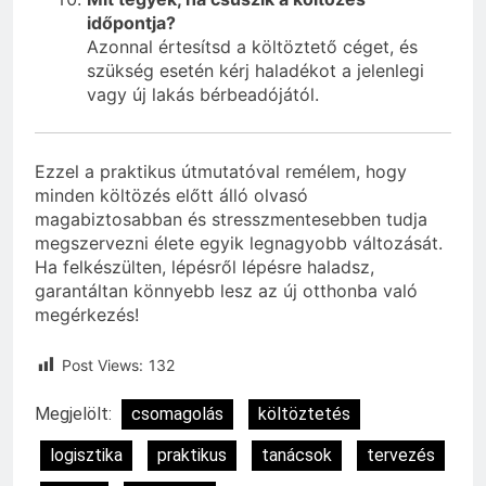
időpontja?
Azonnal értesítsd a költöztető céget, és
szükség esetén kérj haladékot a jelenlegi
vagy új lakás bérbeadójától.
Ezzel a praktikus útmutatóval remélem, hogy
minden költözés előtt álló olvasó
magabiztosabban és stresszmentesebben tudja
megszervezni élete egyik legnagyobb változását.
Ha felkészülten, lépésről lépésre haladsz,
garantáltan könnyebb lesz az új otthonba való
megérkezés!
Post Views:
132
Megjelölt:
csomagolás
költöztetés
logisztika
praktikus
tanácsok
tervezés