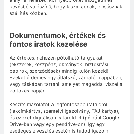
annyira nehezek, könnyebb őket mozgatni és
kevésbé valószínű, hogy kiszakadnak, elcsúsznak
szállítás közben.
Dokumentumok, értékek és
fontos iratok kezelése
Az értékes, nehezen pótolható tárgyakat
(ékszerek, készpénz, okmányok, biztosítási
papírok, szerződések) mindig külön kezeld!
Ezeket érdemes egy átlátszó, zárható mappában,
vagy táskában tartani, amelyet magaddal viszel a
költözés napján.
Készíts másolatot a legfontosabb irataidról
(lakcímkártya, személyi igazolvány, TAJ kártya),
és ezeket digitálisan is tárold el (például Google
Drive-ban vagy egy pendrive-on). Így egy
esetleges elvesztés esetén is tudod igazolni