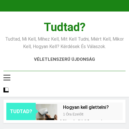
Ugrás
a
tartalomra
Tudtad?
Tudtad, Mi Kell, Mihez Kell, Mit Kell Tudni, Miért Kell, Mikor
Kell, Hogyan Kell? Kérdések És Válaszok.
VÉLETLENSZERŰ ÚJDONSÁG
Hogyan kell glettelni?
TUDTAD?
1 Óra Ezelőtt
Mikor kell büfiztetni a
babát?