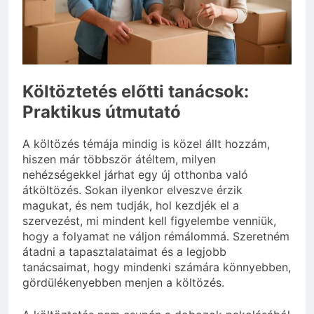
3 Nap Ezelőtt
Költöztetés előtti tanácsok:
Praktikus útmutató
A költözés témája mindig is közel állt hozzám,
hiszen már többször átéltem, milyen
nehézségekkel járhat egy új otthonba való
átköltözés. Sokan ilyenkor elveszve érzik
magukat, és nem tudják, hol kezdjék el a
szervezést, mi mindent kell figyelembe venniük,
hogy a folyamat ne váljon rémálommá. Szeretném
átadni a tapasztalataimat és a legjobb
tanácsaimat, hogy mindenki számára könnyebben,
gördülékenyebben menjen a költözés.