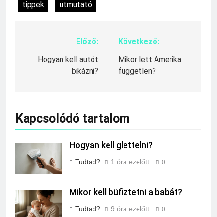
tippek
útmutató
Előző:
Következő:
Bejegyzés
navigáció
Hogyan kell autót
Mikor lett Amerika
bikázni?
független?
Kapcsolódó tartalom
Hogyan kell glettelni?
Tudtad?
1 óra ezelőtt
0
Mikor kell büfiztetni a babát?
Tudtad?
9 óra ezelőtt
0