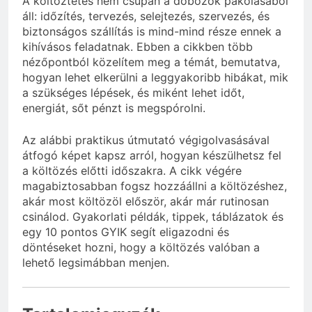
A költöztetés nem csupán a dobozok pakolásából
áll: időzítés, tervezés, selejtezés, szervezés, és
biztonságos szállítás is mind-mind része ennek a
kihívásos feladatnak. Ebben a cikkben több
nézőpontból közelítem meg a témát, bemutatva,
hogyan lehet elkerülni a leggyakoribb hibákat, mik
a szükséges lépések, és miként lehet időt,
energiát, sőt pénzt is megspórolni.
Az alábbi praktikus útmutató végigolvasásával
átfogó képet kapsz arról, hogyan készülhetsz fel
a költözés előtti időszakra. A cikk végére
magabiztosabban fogsz hozzáállni a költözéshez,
akár most költözöl először, akár már rutinosan
csinálod. Gyakorlati példák, tippek, táblázatok és
egy 10 pontos GYIK segít eligazodni és
döntéseket hozni, hogy a költözés valóban a
lehető legsimábban menjen.