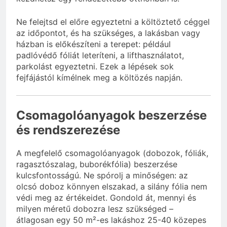
Ne felejtsd el előre egyeztetni a költöztető céggel
az időpontot, és ha szükséges, a lakásban vagy
házban is előkészíteni a terepet: például
padlóvédő fóliát leteríteni, a lifthasználatot,
parkolást egyeztetni. Ezek a lépések sok
fejfájástól kímélnek meg a költözés napján.
Csomagolóanyagok beszerzése
és rendszerezése
A megfelelő csomagolóanyagok (dobozok, fóliák,
ragasztószalag, buborékfólia) beszerzése
kulcsfontosságú. Ne spórolj a minőségen: az
olcsó doboz könnyen elszakad, a silány fólia nem
védi meg az értékeidet. Gondold át, mennyi és
milyen méretű dobozra lesz szükséged –
átlagosan egy 50 m²-es lakáshoz 25-40 közepes