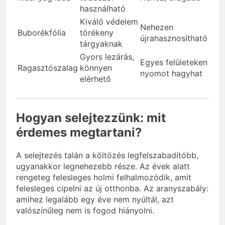
használható
Kiváló védelem
Nehezen
Buborékfólia
törékeny
újrahasznosítható
tárgyaknak
Gyors lezárás,
Egyes felületeken
Ragasztószalag
könnyen
nyomot hagyhat
elérhető
Hogyan selejtezzünk: mit
érdemes megtartani?
A selejtezés talán a költözés legfelszabadítóbb,
ugyanakkor legnehezebb része. Az évek alatt
rengeteg felesleges holmi felhalmozódik, amit
felesleges cipelni az új otthonba. Az aranyszabály:
amihez legalább egy éve nem nyúltál, azt
valószínűleg nem is fogod hiányolni.