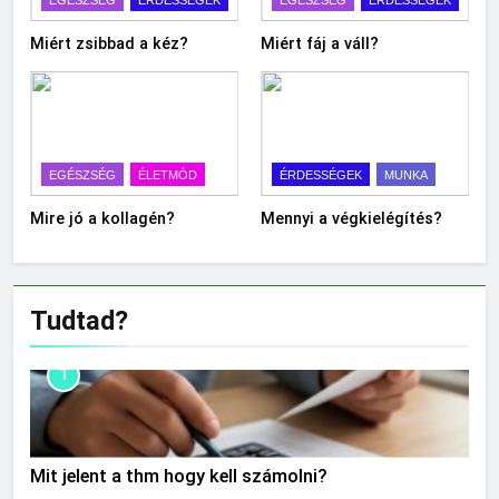
Miért zsibbad a kéz?
Miért fáj a váll?
EGÉSZSÉG
ÉLETMÓD
ÉRDESSÉGEK
MUNKA
Mire jó a kollagén?
Mennyi a végkielégítés?
Tudtad?
1
Mit jelent a thm hogy kell számolni?