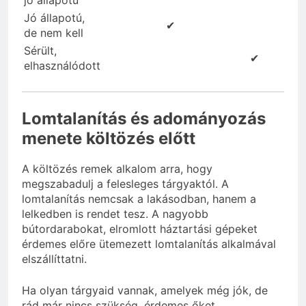
Jó állapotú,
✔
de nem kell
Sérült,
✔
elhasználódott
Lomtalanítás és adományozás
menete költözés előtt
A költözés remek alkalom arra, hogy
megszabadulj a felesleges tárgyaktól. A
lomtalanítás nemcsak a lakásodban, hanem a
lelkedben is rendet tesz. A nagyobb
bútordarabokat, elromlott háztartási gépeket
érdemes előre ütemezett lomtalanítás alkalmával
elszállíttatni.
Ha olyan tárgyaid vannak, amelyek még jók, de
rád már nincs szükség, érdemes őket