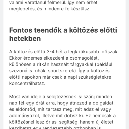
valami váratlanul felmerül. Így nem érhet
meglepetés, és mindenre felkészülsz.
Fontos teendők a költözés előtti
hetekben
A költözés előtti 3-4 hét a legkritikusabb időszak.
Ekkor érdemes elkezdeni a csomagolást,
különösen a ritkán használt tárgyakkal (például
szezonális ruhák, sportszerek). Így a költözés
előtti napokon már csak a napi szükségletekre
koncentrálhatsz.
Most van ideje a selejtezésnek is: szánj minden
nap fél-egy órát arra, hogy átnézed a dolgaidat,
és eldöntöd, mit tartasz meg, mit adsz el vagy
adományozol, illetve mit dobsz ki. Ez nemcsak a
költözésnél lesz óriási segítség, hanem új életet
kezdhetsz egy rendezettebb otthonban is.