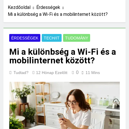
9 Óra Ezelőtt
Kezdőoldal
Érdességek
Mennyi cement kell?
Mi a különbség a Wi-Fi és a mobilinternet között?
17 Óra Ezelőtt
Mit jelent a thm hogy kell
számolni?
ÉRDESSÉGEK
TECH/IT
TUDOMÁNY
1 Nap Ezelőtt
Miért zsibbad a kéz?
Mi a különbség a Wi-Fi és a
1 Nap Ezelőtt
mobilinternet között?
Miért fáj a váll?
2 Nap Ezelőtt
0
Tudtad?
12 Hónap Ezelőtt
11 Mins
Mire jó a kollagén?
2 Nap Ezelőtt
Mennyi a végkielégítés?
2 Nap Ezelőtt
Mit jelent a magas
CRP?
3 Nap Ezelőtt
Mikor kell tetőt
cserélni?