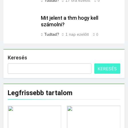
Tudtad?
17 óra ezelőtt
0
Mit jelent a thm hogy kell
számolni?
Tudtad?
1 nap ezelőtt
0
Keresés
KERESÉS
Legfrissebb tartalom