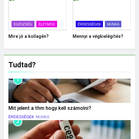
EGÉSZSÉG
ÉLETMÓD
ÉRDESSÉGEK
MUNKA
Mire jó a kollagén?
Mennyi a végkielégítés?
Tudtad?
1
Mit jelent a thm hogy kell számolni?
ÉRDESSÉGEK
MUNKA
2