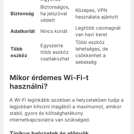
Biztonságos,
Közepes, VPN
Biztonság
ha jelszóval
használata ajánlott
védett
Legtöbb csomagnál
Adatkorlát
Nincs korlát
van havi keret
Több eszköz
Egyszerre
Több
lehetséges, de
több eszköz
eszköz
csökkenhet a
csatlakozhat
sebesség
Mikor érdemes Wi-Fi-t
használni?
A Wi-Fi leginkább azokban a helyzetekben tudja a
legjobban kihozni magából a maximumot, amikor
stabil, gyors és költséghatékony
internetkapcsolatra van szükséged.
Tipikus helyzetek és előnyök