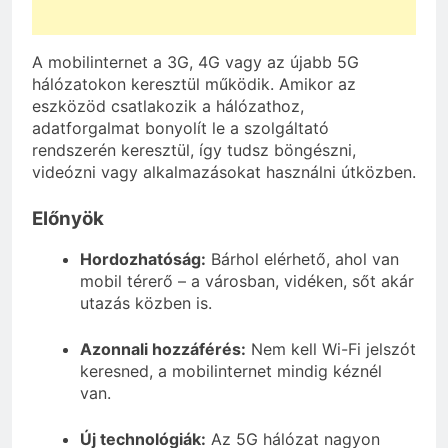
A mobilinternet a 3G, 4G vagy az újabb 5G
hálózatokon keresztül működik. Amikor az
eszközöd csatlakozik a hálózathoz,
adatforgalmat bonyolít le a szolgáltató
rendszerén keresztül, így tudsz böngészni,
videózni vagy alkalmazásokat használni útközben.
Előnyök
Hordozhatóság:
Bárhol elérhető, ahol van
mobil térerő – a városban, vidéken, sőt akár
utazás közben is.
Azonnali hozzáférés:
Nem kell Wi-Fi jelszót
keresned, a mobilinternet mindig kéznél
van.
Új technológiák:
Az 5G hálózat nagyon