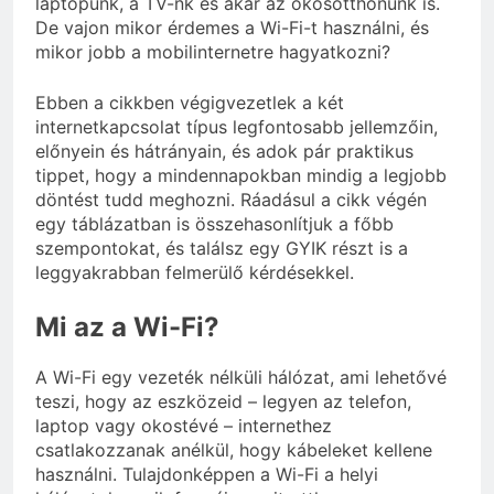
laptopunk, a TV-nk és akár az okosotthonunk is.
De vajon mikor érdemes a Wi-Fi-t használni, és
mikor jobb a mobilinternetre hagyatkozni?
Ebben a cikkben végigvezetlek a két
internetkapcsolat típus legfontosabb jellemzőin,
előnyein és hátrányain, és adok pár praktikus
tippet, hogy a mindennapokban mindig a legjobb
döntést tudd meghozni. Ráadásul a cikk végén
egy táblázatban is összehasonlítjuk a főbb
szempontokat, és találsz egy GYIK részt is a
leggyakrabban felmerülő kérdésekkel.
Mi az a Wi-Fi?
A Wi-Fi egy vezeték nélküli hálózat, ami lehetővé
teszi, hogy az eszközeid – legyen az telefon,
laptop vagy okostévé – internethez
csatlakozzanak anélkül, hogy kábeleket kellene
használni. Tulajdonképpen a Wi-Fi a helyi