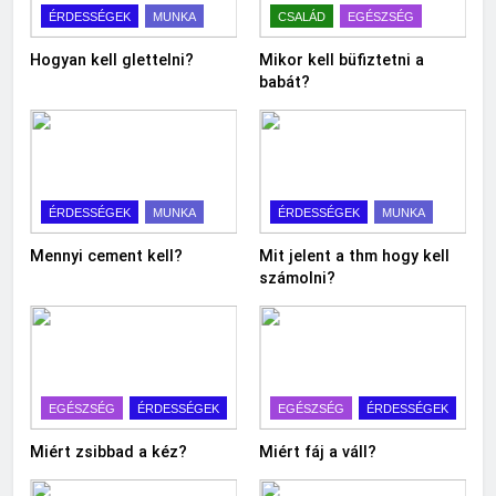
ÉRDESSÉGEK
MUNKA
CSALÁD
EGÉSZSÉG
Hogyan kell glettelni?
Mikor kell büfiztetni a
babát?
ÉRDESSÉGEK
MUNKA
ÉRDESSÉGEK
MUNKA
Mennyi cement kell?
Mit jelent a thm hogy kell
számolni?
EGÉSZSÉG
ÉRDESSÉGEK
EGÉSZSÉG
ÉRDESSÉGEK
Miért zsibbad a kéz?
Miért fáj a váll?