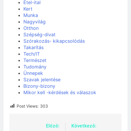
Étel-ital
Kert
Munka
Nagyvilág
Otthon
Szépség-divat
Szórakozás- kikapcsolódás
Takarítás
Tech/IT
Természet
Tudomány
Ünnepek
Szavak jelentése
Bizony-bizony
Mikor kell -kérdések és válaszok
Post Views:
303
Előző:
Következő:
Bejegyzés