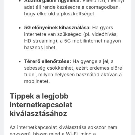
Adatforgalom figyelése:
Ellenőrizd, mennyi
adat áll rendelkezésedre a csomagodban,
hogy elkerüld a pluszköltséget.
5G előnyeinek kihasználása:
Ha gyors
internetre van szükséged (pl. videóhívás,
HD streaming), a 5G mobilinternet nagyon
hasznos lehet.
Térerő ellenőrzése:
Ha gyenge a jel, a
sebesség csökkenhet, ezért érdemes előre
tudni, milyen helyeken használod aktívan a
mobilnetet.
Tippek a legjobb
internetkapcsolat
kiválasztásához
Az internetkapcsolat kiválasztása sokszor nem
egyszerű, hiszen mind a Wi-Fi, mind a