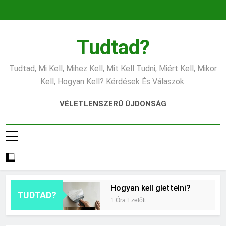
Ugrás
a
tartalomra
Tudtad?
Tudtad, Mi Kell, Mihez Kell, Mit Kell Tudni, Miért Kell, Mikor
Kell, Hogyan Kell? Kérdések És Válaszok.
VÉLETLENSZERŰ ÚJDONSÁG
Hogyan kell glettelni?
TUDTAD?
1 Óra Ezelőtt
Mikor kell büfiztetni a
babát?