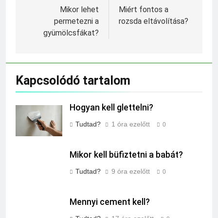
navigáció
Mikor lehet
Miért fontos a
permetezni a
rozsda eltávolítása?
gyümölcsfákat?
Kapcsolódó tartalom
Hogyan kell glettelni?
Tudtad?
1 óra ezelőtt
0
Mikor kell büfiztetni a babát?
Tudtad?
9 óra ezelőtt
0
Mennyi cement kell?