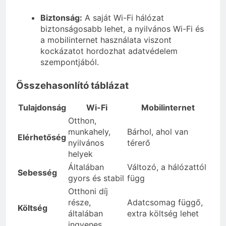
Biztonság:
A saját Wi-Fi hálózat
biztonságosabb lehet, a nyilvános Wi-Fi és
a mobilinternet használata viszont
kockázatot hordozhat adatvédelem
szempontjából.
Összehasonlító táblázat
Tulajdonság
Wi-Fi
Mobilinternet
Otthon,
munkahely,
Bárhol, ahol van
Elérhetőség
nyilvános
térerő
helyek
Általában
Változó, a hálózattól
Sebesség
gyors és stabil
függ
Otthoni díj
része,
Adatcsomag függő,
Költség
általában
extra költség lehet
ingyenes