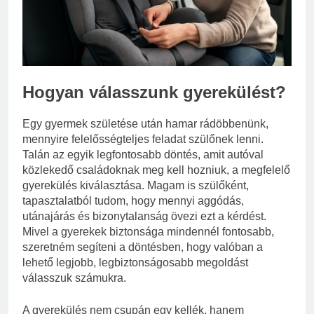
Mit hány fokon kell
mosni?
3 Nap Ezelőtt
Hogyan válasszunk gyerekülést?
Egy gyermek születése után hamar rádöbbenünk,
mennyire felelősségteljes feladat szülőnek lenni.
Talán az egyik legfontosabb döntés, amit autóval
közlekedő családoknak meg kell hozniuk, a megfelelő
gyerekülés kiválasztása. Magam is szülőként,
tapasztalatból tudom, hogy mennyi aggódás,
utánajárás és bizonytalanság övezi ezt a kérdést.
Mivel a gyerekek biztonsága mindennél fontosabb,
szeretném segíteni a döntésben, hogy valóban a
lehető legjobb, legbiztonságosabb megoldást
válasszuk számukra.
A gyerekülés nem csupán egy kellék, hanem