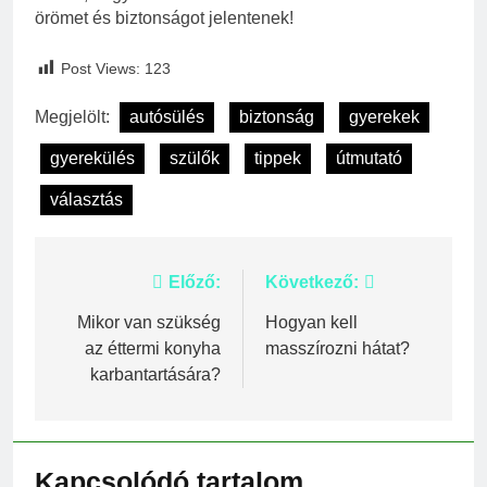
örömet és biztonságot jelentenek!
Post Views:
123
Megjelölt:
autósülés
biztonság
gyerekek
gyerekülés
szülők
tippek
útmutató
választás
Bejegyzés
Előző:
Következő:
navigáció
Mikor van szükség
Hogyan kell
az éttermi konyha
masszírozni hátat?
karbantartására?
Kapcsolódó tartalom