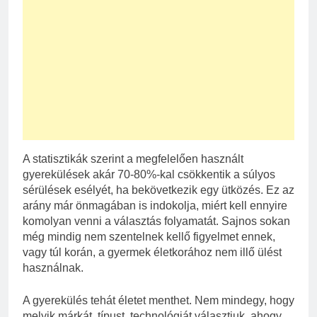
A statisztikák szerint a megfelelően használt
gyerekülések akár 70-80%-kal csökkentik a súlyos
sérülések esélyét, ha bekövetkezik egy ütközés. Ez az
arány már önmagában is indokolja, miért kell ennyire
komolyan venni a választás folyamatát. Sajnos sokan
még mindig nem szentelnek kellő figyelmet ennek,
vagy túl korán, a gyermek életkorához nem illő ülést
használnak.
A gyerekülés tehát életet menthet. Nem mindegy, hogy
melyik márkát, típust, technológiát választjuk, ahogy