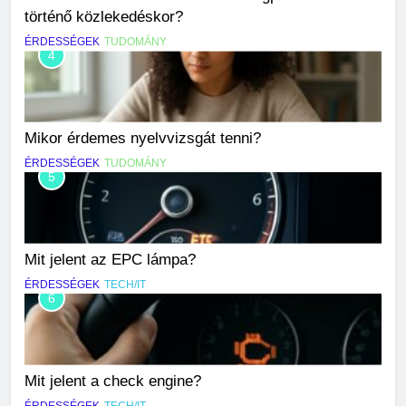
történő közlekedéskor?
ÉRDESSÉGEK
TUDOMÁNY
4
Mikor érdemes nyelvvizsgát tenni?
ÉRDESSÉGEK
TUDOMÁNY
5
Mit jelent az EPC lámpa?
ÉRDESSÉGEK
TECH/IT
6
Mit jelent a check engine?
ÉRDESSÉGEK
TECH/IT