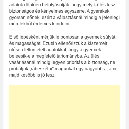
adatok döntően befolyásolják, hogy melyik ülés lesz
biztonságos és kényelmes egyszerre. A gyerekek
gyorsan nőnek, ezért a választásnál mindig a jelenlegi
méretekből érdemes kiindulni.
Első lépésként mérjük le pontosan a gyermek súlyát
és magasságát. Ezután ellenőrizzük a kiszemelt
ülésen feltüntetett adatokkal, hogy a gyermek
beleesik-e a megfelelő tartományba. Az ülés
vásárlásánál mindig legyen prioritás a biztonság, ne
próbáljuk „rábeszélni” magunkat egy nagyobbra, ami
majd később is jó lesz.