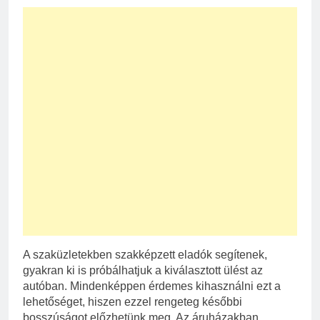
A szaküzletekben szakképzett eladók segítenek,
gyakran ki is próbálhatjuk a kiválasztott ülést az
autóban. Mindenképpen érdemes kihasználni ezt a
lehetőséget, hiszen ezzel rengeteg későbbi
bosszúságot előzhetünk meg. Az áruházakban