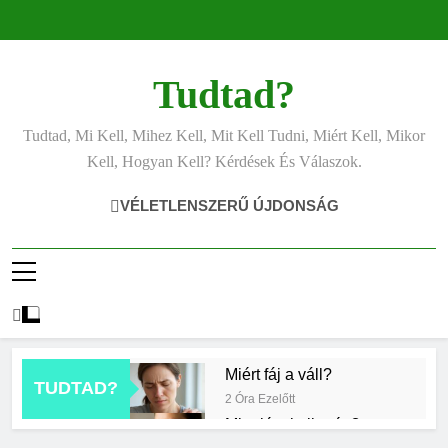
Ugrás
a
tartalomra
Tudtad?
Tudtad, Mi Kell, Mihez Kell, Mit Kell Tudni, Miért Kell, Mikor
Kell, Hogyan Kell? Kérdések És Válaszok.
VÉLETLENSZERŰ ÚJDONSÁG
Miért fáj a váll?
TUDTAD?
2 Óra Ezelőtt
Mire jó a kollagén?