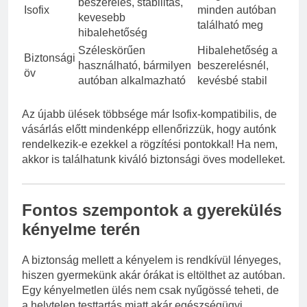
beszerelés, stabilitás,
Isofix
minden autóban
kevesebb
található meg
hibalehetőség
Széleskörűen
Hibalehetőség a
Biztonsági
használható, bármilyen
beszerelésnél,
öv
autóban alkalmazható
kevésbé stabil
Az újabb ülések többsége már Isofix-kompatibilis, de
vásárlás előtt mindenképp ellenőrizzük, hogy autónk
rendelkezik-e ezekkel a rögzítési pontokkal! Ha nem,
akkor is találhatunk kiváló biztonsági öves modelleket.
Fontos szempontok a gyerekülés
kényelme terén
A biztonság mellett a kényelem is rendkívül lényeges,
hiszen gyermekünk akár órákat is eltölthet az autóban.
Egy kényelmetlen ülés nem csak nyűgössé teheti, de
a helytelen testtartás miatt akár egészségügyi