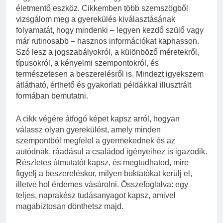
életmentő eszköz. Cikkemben több szemszögből
vizsgálom meg a gyerekülés kiválasztásának
folyamatát, hogy mindenki – legyen kezdő szülő vagy
már rutinosabb – hasznos információkat kaphasson.
Szó lesz a jogszabályokról, a különböző méretekről,
típusokról, a kényelmi szempontokról, és
természetesen a beszerelésről is. Mindezt igyekszem
átlátható, érthető és gyakorlati példákkal illusztrált
formában bemutatni.
A cikk végére átfogó képet kapsz arról, hogyan
válassz olyan gyerekülést, amely minden
szempontból megfelel a gyermekednek és az
autódnak, ráadásul a családod igényeihez is igazodik.
Részletes útmutatót kapsz, és megtudhatod, mire
figyelj a beszereléskor, milyen buktatókat kerülj el,
illetve hol érdemes vásárolni. Összefoglalva: egy
teljes, naprakész tudásanyagot kapsz, amivel
magabiztosan dönthetsz majd.