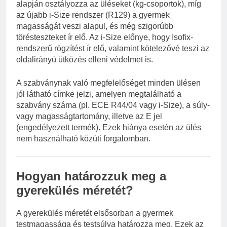
alapján osztályozza az üléseket (kg-csoportok), míg
az újabb i-Size rendszer (R129) a gyermek
magasságát veszi alapul, és még szigorúbb
törésteszteket ír elő. Az i-Size előnye, hogy Isofix-
rendszerű rögzítést ír elő, valamint kötelezővé teszi az
oldalirányú ütközés elleni védelmet is.
A szabványnak való megfelelőséget minden ülésen
jól látható címke jelzi, amelyen megtalálható a
szabvány száma (pl. ECE R44/04 vagy i-Size), a súly-
vagy magasságtartomány, illetve az E jel
(engedélyezett termék). Ezek hiánya esetén az ülés
nem használható közúti forgalomban.
Hogyan határozzuk meg a
gyerekülés méretét?
A gyerekülés méretét elsősorban a gyermek
testmagassága és testsúlya határozza meg. Ezek az