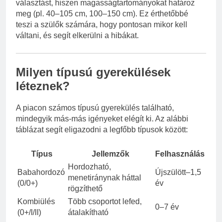
választást, hiszen magasságtartományokat határoz
meg (pl. 40–105 cm, 100–150 cm). Ez érthetőbbé
teszi a szülők számára, hogy pontosan mikor kell
váltani, és segít elkerülni a hibákat.
Milyen típusú gyerekülések
léteznek?
A piacon számos típusú gyerekülés található,
mindegyik más-más igényeket elégít ki. Az alábbi
táblázat segít eligazodni a legfőbb típusok között:
Típus
Jellemzők
Felhasználás
Hordozható,
Babahordozó
Újszülött–1,5
menetiránynak háttal
(0/0+)
év
rögzíthető
Kombiülés
Több csoportot lefed,
0–7 év
(0+/I/II)
átalakítható