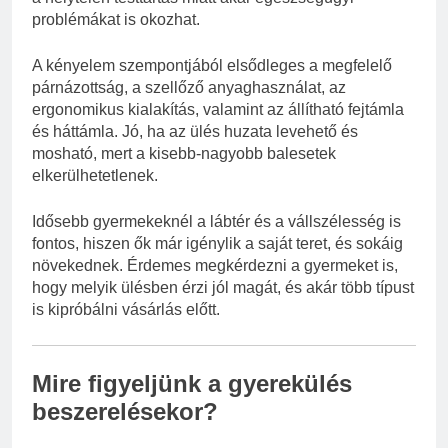
problémákat is okozhat.
A kényelem szempontjából elsődleges a megfelelő
párnázottság, a szellőző anyaghasználat, az
ergonomikus kialakítás, valamint az állítható fejtámla
és háttámla. Jó, ha az ülés huzata levehető és
mosható, mert a kisebb-nagyobb balesetek
elkerülhetetlenek.
Idősebb gyermekeknél a lábtér és a vállszélesség is
fontos, hiszen ők már igénylik a saját teret, és sokáig
növekednek. Érdemes megkérdezni a gyermeket is,
hogy melyik ülésben érzi jól magát, és akár több típust
is kipróbálni vásárlás előtt.
Mire figyeljünk a gyerekülés
beszerelésekor?