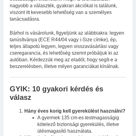
nagyobb a választék, gyakran akciókat is találunk,
viszont itt kevesebb lehetőség van a személyes
tanácsadásra.
Bárhol is vásárolunk, figyeljünk az alábbiakra: legyen
tanúsítványa (ECE R44/04 vagy i-Size címke), ép,
teljes állapotú legyen, legyen visszavásárlási vagy
cseregarancia, és lehetőség szerint próbáljuk ki az
autóban. Kérdezzük meg az eladót, hogy segít-e a
beszerelésben, illetve milyen garanciákat kínálnak.
GYIK: 10 gyakori kérdés és
válasz
Hány éves korig kell gyerekülést használni?
A gyermek 135 cm-es testmagasságig
kötelező biztonsági gyerekülés, illetve
ülésmagasító használata.