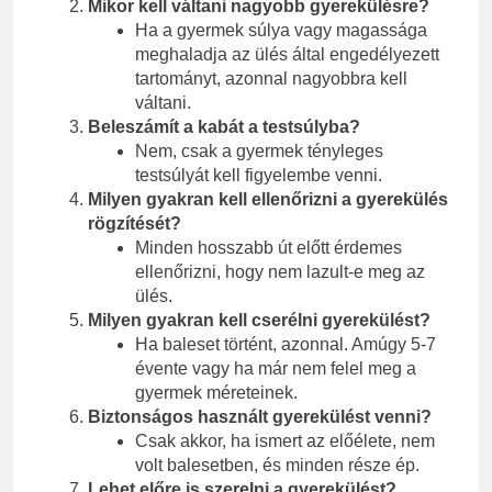
Mikor kell váltani nagyobb gyerekülésre?
Ha a gyermek súlya vagy magassága
meghaladja az ülés által engedélyezett
tartományt, azonnal nagyobbra kell
váltani.
Beleszámít a kabát a testsúlyba?
Nem, csak a gyermek tényleges
testsúlyát kell figyelembe venni.
Milyen gyakran kell ellenőrizni a gyerekülés
rögzítését?
Minden hosszabb út előtt érdemes
ellenőrizni, hogy nem lazult-e meg az
ülés.
Milyen gyakran kell cserélni gyerekülést?
Ha baleset történt, azonnal. Amúgy 5-7
évente vagy ha már nem felel meg a
gyermek méreteinek.
Biztonságos használt gyerekülést venni?
Csak akkor, ha ismert az előélete, nem
volt balesetben, és minden része ép.
Lehet előre is szerelni a gyerekülést?