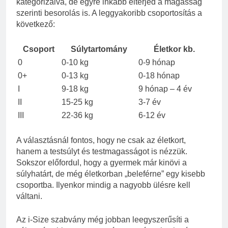
kategorizálva, de egyre inkább elterjed a magasság
szerinti besorolás is. A leggyakoribb csoportosítás a
következő:
Csoport
Súlytartomány
Életkor kb.
0
0-10 kg
0-9 hónap
0+
0-13 kg
0-18 hónap
I
9-18 kg
9 hónap – 4 év
II
15-25 kg
3-7 év
III
22-36 kg
6-12 év
A választásnál fontos, hogy ne csak az életkort,
hanem a testsúlyt és testmagasságot is nézzük.
Sokszor előfordul, hogy a gyermek már kinövi a
súlyhatárt, de még életkorban „beleférne” egy kisebb
csoportba. Ilyenkor mindig a nagyobb ülésre kell
váltani.
Az i-Size szabvány még jobban leegyszerűsíti a