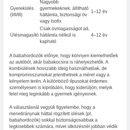
Nagyobb
Gyerekülés
gyermekeknek, állítható
1–12 év
(I/II/III)
háttámla, biztonsági öv
vagy Isofix
Csak övmagasságot ad,
Ülésmagasító
háttámla nélkül is
4–12 év
kapható
A babahordozók előnye, hogy könnyen kiemelhetőek
az autóból, akár babakocsira is ráhelyezhetők. A
kombiülések hosszabb ideig használhatóak, de
kompromisszumokat jelenthetnek a méret vagy a
kényelem terén. A különböző típusokat érdemes
személyesen is kipróbálni, hogy kiderüljön, melyik
felel meg leginkább a gyermek igényeinek.
A választásnál vegyük figyelembe, hogy a
menetiránynak háttal rögzített ülések (pl.
babahordozók) sokkal biztonságosabbak a
legkisebbek számára, mivel ütközésnél jobban védik