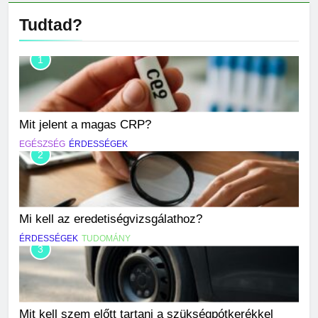
Tudtad?
1
Mit jelent a magas CRP?
EGÉSZSÉG
ÉRDESSÉGEK
2
Mi kell az eredetiségvizsgálathoz?
ÉRDESSÉGEK
TUDOMÁNY
3
Mit kell szem előtt tartani a szükségpótkerékkel