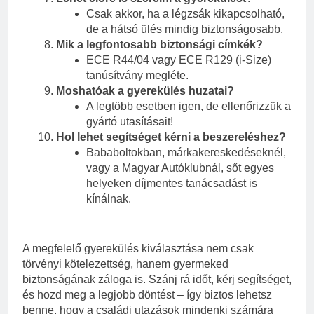
Csak akkor, ha a légzsák kikapcsolható,
de a hátsó ülés mindig biztonságosabb.
Mik a legfontosabb biztonsági címkék?
ECE R44/04 vagy ECE R129 (i-Size)
tanúsítvány megléte.
Moshatóak a gyerekülés huzatai?
A legtöbb esetben igen, de ellenőrizzük a
gyártó utasításait!
Hol lehet segítséget kérni a beszereléshez?
Bababoltokban, márkakereskedéseknél,
vagy a Magyar Autóklubnál, sőt egyes
helyeken díjmentes tanácsadást is
kínálnak.
A megfelelő gyerekülés kiválasztása nem csak
törvényi kötelezettség, hanem gyermeked
biztonságának záloga is. Szánj rá időt, kérj segítséget,
és hozd meg a legjobb döntést – így biztos lehetsz
benne, hogy a családi utazások mindenki számára