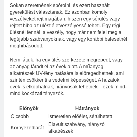
Sokan szeretnének spórolni, és ezért használt
gyerekülést választanak. Ez azonban komoly
veszélyeket rejt magában, hiszen egy sérülés vagy
rejtett hiba az ülést életveszélyessé teheti. Egy régi
ülésnél fennáll a veszély, hogy már nem felel meg a
legújabb szabványoknak, vagy egy korábbi balesetnél
meghibásodott.
Nem látjuk, ha egy ülés szerkezete megrepedt, vagy
az anyag fáradt el az évek alatt. A műanyag
alkatrészek UV-fény hatására is elöregedhetnek, ami
szintén csökkenti a védelmi képességet. A huzatok,
övek is elkophatnak, hiányosak lehetnek – ezek mind-
mind kockázati tényezők.
Előnyök
Hátrányok
Olcsóbb
Ismeretlen előélet, sérülhetett
Elavult szabvány, hiányzó
Környezetbarát
alkatrészek