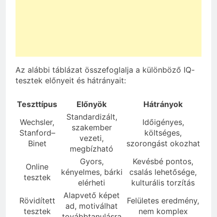
Az alábbi táblázat összefoglalja a különböző IQ-
tesztek előnyeit és hátrányait:
Teszttípus
Előnyök
Hátrányok
Standardizált,
Wechsler,
Időigényes,
szakember
Stanford–
költséges,
vezeti,
Binet
szorongást okozhat
megbízható
Gyors,
Kevésbé pontos,
Online
kényelmes, bárki
csalás lehetősége,
tesztek
elérheti
kulturális torzítás
Alapvető képet
Rövidített
Felületes eredmény,
ad, motiválhat
tesztek
nem komplex
továbbtanulásra