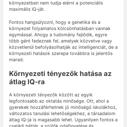
környezetben nem tudja elérni a potenciális
maximális IQ-ját.
Fontos hangsúlyozni, hogy a genetika és a
környezet folyamatos kölcsönhatásban vannak
egymással. Ahogy a tudomány fejlődik, egyre
több gént fedeznek fel, amelyek közvetve vagy
közvetlenül befolyásolhatják az intelligenciát, de a
környezeti hatások szerepe továbbra is jelentős
marad.
Környezeti tényezők hatása az
átlag IQ-ra
A környezeti tényezők között az egyik
legfontosabb az oktatás minősége. Ott, ahol a
gyerekek hozzáférhetnek jó minőségű iskolákhoz,
változatos tanulási lehetőségekhez, a társadalom
átlag IQ-ja is magasabb lehet. Ugyanilyen fontos a
családi háttér, a szülők odafigyelése és