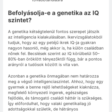
Befolyásolja-e a genetika az IQ
szintet?
A genetika kétségtelenül fontos szerepet játszik
az intelligencia kialakulásában. Ikervizsgálatokból
tudjuk, hogy az egy petéjű ikrek IQ-ja gyakran
nagyon hasonló, még akkor is, ha külön családban
nőnek fel. Becslések szerint az IQ körülbelül 50–
80%-ban öröklött tényezőktől függ, bár a pontos
arányról a tudósok között is vita van.
Azonban a genetika önmagában nem határozza
meg a végső intelligenciaszintet. Ahhoz, hogy egy
gyermek a benne rejlő lehetőségeket kiaknázza,
megfelelő környezeti ingerek, egészséges
fejlődés, és támogató családi háttér is szükséges.
Így előfordulhat, hogy valaki genetikailag jó
adottságokkal születik, de hátrányos