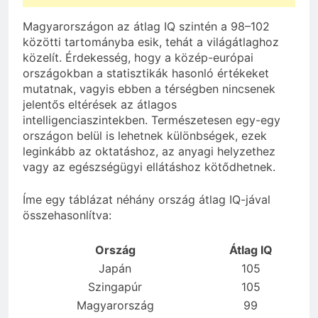
Magyarországon az átlag IQ szintén a 98–102
közötti tartományba esik, tehát a világátlaghoz
közelít. Érdekesség, hogy a közép-európai
országokban a statisztikák hasonló értékeket
mutatnak, vagyis ebben a térségben nincsenek
jelentős eltérések az átlagos
intelligenciaszintekben. Természetesen egy-egy
országon belül is lehetnek különbségek, ezek
leginkább az oktatáshoz, az anyagi helyzethez
vagy az egészségügyi ellátáshoz kötődhetnek.
Íme egy táblázat néhány ország átlag IQ-jával
összehasonlítva:
Ország
Átlag IQ
Japán
105
Szingapúr
105
Magyarország
99