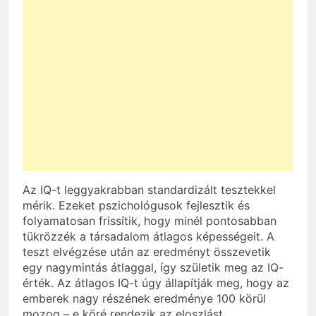
Az IQ-t leggyakrabban standardizált tesztekkel
mérik. Ezeket pszichológusok fejlesztik és
folyamatosan frissítik, hogy minél pontosabban
tükrözzék a társadalom átlagos képességeit. A
teszt elvégzése után az eredményt összevetik
egy nagymintás átlaggal, így születik meg az IQ-
érték. Az átlagos IQ-t úgy állapítják meg, hogy az
emberek nagy részének eredménye 100 körül
mozog – e köré rendezik az eloszlást.