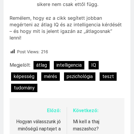
sikere nem csak ettől függ.
Remélem, hogy ez a cikk segített jobban
megérteni az átlag IQ és az intelligencia kérdését
– és hogy mit is jelent igazán az „átlagosnak”
lenni!
Post Views:
216
Megjelölt:
átlag
intelligencia
IQ
képesség
mérés
pszichológia
teszt
tudomány
Előző:
Következő:
Bejegyzés
navigáció
Hogyan válasszunk jó
Mi kell a thaj
minőségű naptejet a
maszashoz?