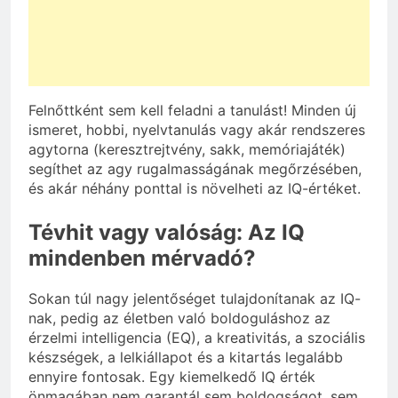
Felnőttként sem kell feladni a tanulást! Minden új
ismeret, hobbi, nyelvtanulás vagy akár rendszeres
agytorna (keresztrejtvény, sakk, memóriajáték)
segíthet az agy rugalmasságának megőrzésében,
és akár néhány ponttal is növelheti az IQ-értéket.
Tévhit vagy valóság: Az IQ
mindenben mérvadó?
Sokan túl nagy jelentőséget tulajdonítanak az IQ-
nak, pedig az életben való boldoguláshoz az
érzelmi intelligencia (EQ), a kreativitás, a szociális
készségek, a lelkiállapot és a kitartás legalább
ennyire fontosak. Egy kiemelkedő IQ érték
önmagában nem garantál sem boldogságot, sem