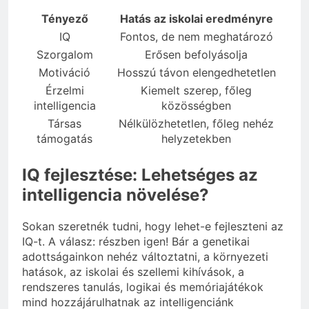
Tényező
Hatás az iskolai eredményre
IQ
Fontos, de nem meghatározó
Szorgalom
Erősen befolyásolja
Motiváció
Hosszú távon elengedhetetlen
Érzelmi
Kiemelt szerep, főleg
intelligencia
közösségben
Társas
Nélkülözhetetlen, főleg nehéz
támogatás
helyzetekben
IQ fejlesztése: Lehetséges az
intelligencia növelése?
Sokan szeretnék tudni, hogy lehet-e fejleszteni az
IQ-t. A válasz: részben igen! Bár a genetikai
adottságainkon nehéz változtatni, a környezeti
hatások, az iskolai és szellemi kihívások, a
rendszeres tanulás, logikai és memóriajátékok
mind hozzájárulhatnak az intelligenciánk