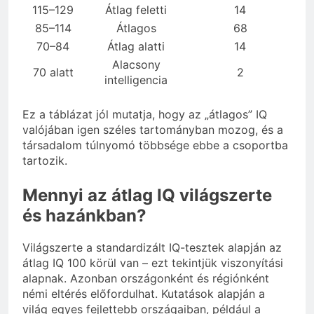
115–129
Átlag feletti
14
85–114
Átlagos
68
70–84
Átlag alatti
14
Alacsony
70 alatt
2
intelligencia
Ez a táblázat jól mutatja, hogy az „átlagos” IQ
valójában igen széles tartományban mozog, és a
társadalom túlnyomó többsége ebbe a csoportba
tartozik.
Mennyi az átlag IQ világszerte
és hazánkban?
Világszerte a standardizált IQ-tesztek alapján az
átlag IQ 100 körül van – ezt tekintjük viszonyítási
alapnak. Azonban országonként és régiónként
némi eltérés előfordulhat. Kutatások alapján a
világ egyes fejlettebb országaiban, például a