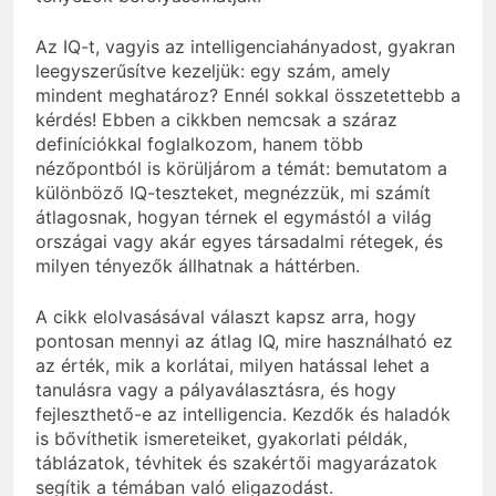
Az IQ-t, vagyis az intelligenciahányadost, gyakran
leegyszerűsítve kezeljük: egy szám, amely
mindent meghatároz? Ennél sokkal összetettebb a
kérdés! Ebben a cikkben nemcsak a száraz
definíciókkal foglalkozom, hanem több
nézőpontból is körüljárom a témát: bemutatom a
különböző IQ-teszteket, megnézzük, mi számít
átlagosnak, hogyan térnek el egymástól a világ
országai vagy akár egyes társadalmi rétegek, és
milyen tényezők állhatnak a háttérben.
A cikk elolvasásával választ kapsz arra, hogy
pontosan mennyi az átlag IQ, mire használható ez
az érték, mik a korlátai, milyen hatással lehet a
tanulásra vagy a pályaválasztásra, és hogy
fejleszthető-e az intelligencia. Kezdők és haladók
is bővíthetik ismereteiket, gyakorlati példák,
táblázatok, tévhitek és szakértői magyarázatok
segítik a témában való eligazodást.