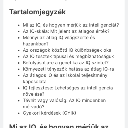
Tartalomjegyzék
Mi az IQ, és hogyan mérjük az intelligenciát?
Az IQ-skála: Mit jelent az átlagos érték?
Mennyi az átlag IQ világszerte és
hazánkban?
Az országok közötti IQ különbségek okai
Az IQ tesztek típusai és megbízhatóságuk
Befolyásolja-e a genetika az IQ szintet?
Környezeti tényezők hatása az átlag IQ-ra
Az átlagos IQ és az iskolai teljesítmény
kapcsolata
IQ fejlesztése: Lehetséges az intelligencia
növelése?
Tévhit vagy valóság: Az IQ mindenben
mérvadó?
Gyakori kérdések (GYIK)
Mi az IQ, és hogyan mérjük az