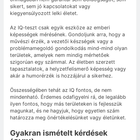
sikert, sem jó kapcsolatokat vagy
kiegyensúlyozott lelki életet.
Az IQ-teszt csak egyik eszköze az emberi
képességek mérésének. Gondoljunk arra, hogy a
művészi érzék, a vezetői készségek vagy a
problémamegoldó gondolkodás mind-mind olyan
területek, amelyek nem mindig mérhetőek
szigorúan egy számmal. Az életben szerzett
tapasztalatok, a helyzetfelismerő képesség vagy
akár a humorérzék is hozzájárul a sikerhez.
Összességében tehát az IQ fontos, de nem
mindenható. Érdemes odafigyelni rá, de legalább
ilyen fontos, hogy más területeken is fejlesszük
magunkat, és ne hagyjuk, hogy egyetlen szám
határozza meg önértékelésünket vagy életünket.
Gyakran ismételt kérdések