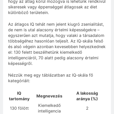
hogy az átlag körül mozogva is lehetünk rendkívül
sikeresek vagy éppenséggel átlagosak az élet
különböző területein.
Az átlagos IQ tehát nem jelent kiugró zsenialitást,
de nem is utal alacsony értelmi képességekre –
egyszerűen azt mutatja, hogy valaki a társadalom
többségéhez hasonlóan teljesít. Az IQ-skála felső
és alsó végein azonban kevesebben helyezkednek
el: 130 felett beszélhetünk kiemelkedő
intelligenciáról, 70 alatt pedig alacsony értelmi
képességről.
Nézzük meg egy táblázatban az IQ-skála fő
kategóriáit:
IQ
A lakosság
Megnevezés
tartomány
aránya (%)
Kiemelkedő
130 fölött
2
intelligencia