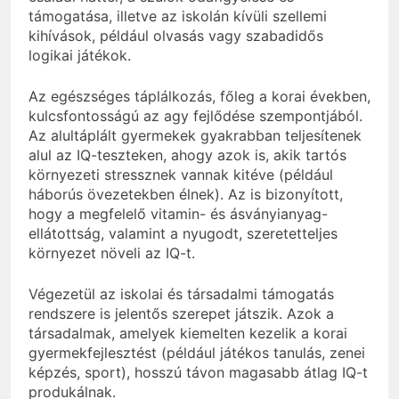
támogatása, illetve az iskolán kívüli szellemi
kihívások, például olvasás vagy szabadidős
logikai játékok.
Az egészséges táplálkozás, főleg a korai években,
kulcsfontosságú az agy fejlődése szempontjából.
Az alultáplált gyermekek gyakrabban teljesítenek
alul az IQ-teszteken, ahogy azok is, akik tartós
környezeti stressznek vannak kitéve (például
háborús övezetekben élnek). Az is bizonyított,
hogy a megfelelő vitamin- és ásványianyag-
ellátottság, valamint a nyugodt, szeretetteljes
környezet növeli az IQ-t.
Végezetül az iskolai és társadalmi támogatás
rendszere is jelentős szerepet játszik. Azok a
társadalmak, amelyek kiemelten kezelik a korai
gyermekfejlesztést (például játékos tanulás, zenei
képzés, sport), hosszú távon magasabb átlag IQ-t
produkálnak.