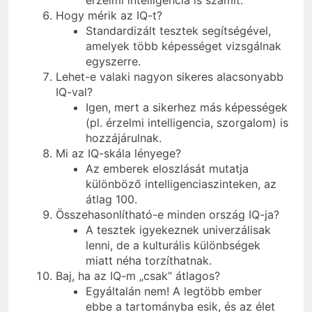
Hogy mérik az IQ-t?
Standardizált tesztek segítségével,
amelyek több képességet vizsgálnak
egyszerre.
Lehet-e valaki nagyon sikeres alacsonyabb
IQ-val?
Igen, mert a sikerhez más képességek
(pl. érzelmi intelligencia, szorgalom) is
hozzájárulnak.
Mi az IQ-skála lényege?
Az emberek eloszlását mutatja
különböző intelligenciaszinteken, az
átlag 100.
Összehasonlítható-e minden ország IQ-ja?
A tesztek igyekeznek univerzálisak
lenni, de a kulturális különbségek
miatt néha torzíthatnak.
Baj, ha az IQ-m „csak” átlagos?
Egyáltalán nem! A legtöbb ember
ebbe a tartományba esik, és az élet