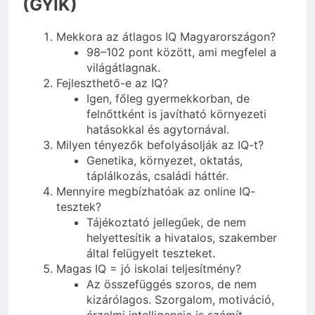
(GYIK)
Mekkora az átlagos IQ Magyarországon?
98–102 pont között, ami megfelel a
világátlagnak.
Fejleszthető-e az IQ?
Igen, főleg gyermekkorban, de
felnőttként is javítható környezeti
hatásokkal és agytornával.
Milyen tényezők befolyásolják az IQ-t?
Genetika, környezet, oktatás,
táplálkozás, családi háttér.
Mennyire megbízhatóak az online IQ-
tesztek?
Tájékoztató jellegűek, de nem
helyettesítik a hivatalos, szakember
által felügyelt teszteket.
Magas IQ = jó iskolai teljesítmény?
Az összefüggés szoros, de nem
kizárólagos. Szorgalom, motiváció,
érzelmi intelligencia is számít.