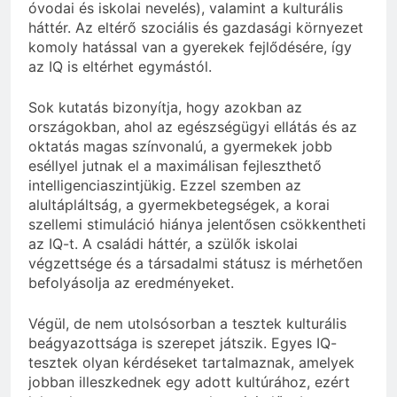
óvodai és iskolai nevelés), valamint a kulturális
háttér. Az eltérő szociális és gazdasági környezet
komoly hatással van a gyerekek fejlődésére, így
az IQ is eltérhet egymástól.
Sok kutatás bizonyítja, hogy azokban az
országokban, ahol az egészségügyi ellátás és az
oktatás magas színvonalú, a gyermekek jobb
eséllyel jutnak el a maximálisan fejleszthető
intelligenciaszintjükig. Ezzel szemben az
alultápláltság, a gyermekbetegségek, a korai
szellemi stimuláció hiánya jelentősen csökkentheti
az IQ-t. A családi háttér, a szülők iskolai
végzettsége és a társadalmi státusz is mérhetően
befolyásolja az eredményeket.
Végül, de nem utolsósorban a tesztek kulturális
beágyazottsága is szerepet játszik. Egyes IQ-
tesztek olyan kérdéseket tartalmaznak, amelyek
jobban illeszkednek egy adott kultúrához, ezért