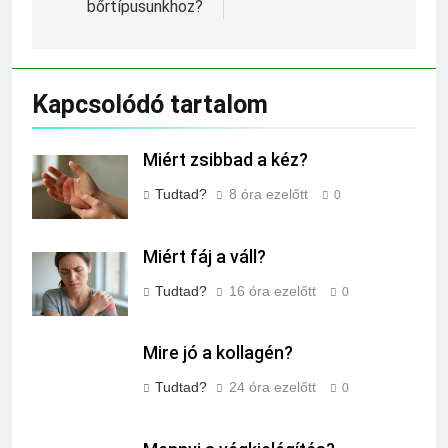
bőrtípusunkhoz?
Kapcsolódó tartalom
Miért zsibbad a kéz?
Tudtad?
8 óra ezelőtt
0
Miért fáj a váll?
Tudtad?
16 óra ezelőtt
0
Mire jó a kollagén?
Tudtad?
24 óra ezelőtt
0