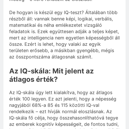
De hogyan is készül egy IQ-teszt? Általában több
részből áll: vannak benne képi, logikai, verbális,
matematikai és néha emlékezetet vizsgáló
feladatok is. Ezek együttesen adják a teljes képet,
mert az intelligencia nem egyetlen képességből áll
össze. Ezért is lehet, hogy valaki az egyik
területen erősebb, a másikban gyengébb, mégis
az összpontszáma átlagosnak számít.
Az IQ-skála: Mit jelent az
átlagos érték?
Az IQ-skála úgy lett kialakítva, hogy az átlagos
érték 100 legyen. Ez azt jelenti, hogy a népesség
nagyjából 68%-a 85 és 115 közötti IQ-val
rendelkezik – ezt hívják normál eloszlásnak. Az
IQ-skála fő célja, hogy összehasonlíthatóvá tegye
az emberek kognitív képességeit, de fontos tudni,