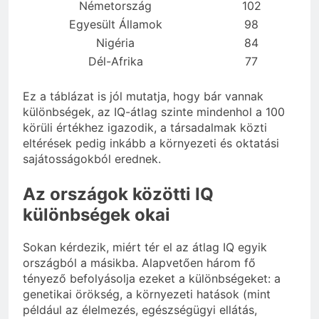
Németország
102
Egyesült Államok
98
Nigéria
84
Dél-Afrika
77
Ez a táblázat is jól mutatja, hogy bár vannak
különbségek, az IQ-átlag szinte mindenhol a 100
körüli értékhez igazodik, a társadalmak közti
eltérések pedig inkább a környezeti és oktatási
sajátosságokból erednek.
Az országok közötti IQ
különbségek okai
Sokan kérdezik, miért tér el az átlag IQ egyik
országból a másikba. Alapvetően három fő
tényező befolyásolja ezeket a különbségeket: a
genetikai örökség, a környezeti hatások (mint
például az élelmezés, egészségügyi ellátás,