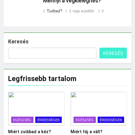
Mennyi a végkielégítés?
Tudtad?
1 nap ezelőtt
0
Keresés
KERESÉS
Legfrissebb tartalom
EGÉSZSÉG
ÉRDESSÉGEK
EGÉSZSÉG
ÉRDESSÉGEK
Miért zsibbad a kéz?
Miért fáj a váll?