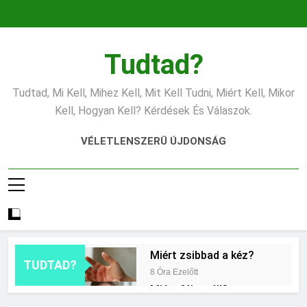
Ugrás
a
tartalomra
Tudtad?
Tudtad, Mi Kell, Mihez Kell, Mit Kell Tudni, Miért Kell, Mikor
Kell, Hogyan Kell? Kérdések És Válaszok.
VÉLETLENSZERŰ ÚJDONSÁG
Miért zsibbad a kéz?
TUDTAD?
8 Óra Ezelőtt
Miért fáj a váll?
16 Óra Ezelőtt