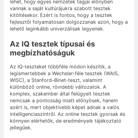
lehet, hogy egyes nemzetek tagjai előnyben
vannak a saját kultúrájukra szabott tesztek
kitöltésekor. Ezért is fontos, hogy a tesztek
fejlesztői folyamatosan dolgozzanak azon, hogy a
lehető leginkább univerzálisak legyenek.
Az IQ tesztek típusai és
megbízhatóságuk
Az IQ-teszteket többféle módon készítik, a
legismertebbek a Wechsler-féle tesztek (WAIS,
WISC), a Stanford–Binet-teszt, valamint
különböző online, rövidebb változatok. A
komplex, szakember által felügyelt tesztek
nemcsak a pontosság miatt előnyösek, hanem
azért is, mert objektívebb képet adnak a valós
intelligenciaszintről. Az online tesztek gyorsak és
könnyen elérhetők, de eredményeik tájékoztató
jellegűek.