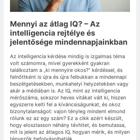
eredetiségvizsgálathoz?
3 Nap Ezelőtt
Mennyi az átlag IQ? – Az
intelligencia rejtélye és
jelentősége mindennapjainkban
Az intelligencia kérdése mindig is izgalmas téma
volt számomra, mivel gyerekként gyakran
találkoztam a „ki mennyire okos?” kérdéssel, és
felnőttként is újra és újra felbukkan a mindennapi
beszélgetésekben, munkahelyi helyzetekben vagy
akár a médiában is. Az IQ, mint az intelligencia
mérőszáma, sokszor heves vitákat vált ki, hiszen
egyszerre kelti fel a kíváncsiságunkat, és okoz
bizonytalanságot: vajon tényleg mindent elmond
rólunk ez az egy szám? Ez a cikk azért készült,
hogy eloszlasson néhány tévhitet, és bemutassa,
mit is jelent az átlagos IQ, hogyan mérik, és milyen
tényezők befolyásolhatják.