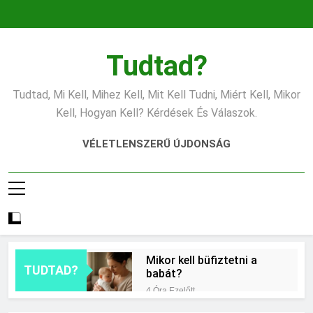
Ugrás
a
tartalomra
Tudtad?
Tudtad, Mi Kell, Mihez Kell, Mit Kell Tudni, Miért Kell, Mikor
Kell, Hogyan Kell? Kérdések És Válaszok.
VÉLETLENSZERŰ ÚJDONSÁG
Mikor kell büfiztetni a
TUDTAD?
babát?
4 Óra Ezelőtt
Mennyi cement kell?