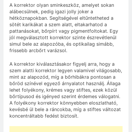
A korrektor olyan sminkeszköz, amelyet sokan
alábecsülnek, pedig igazi jolly joker a
hétköznapokban. Segítségével eltűntetheted a
sötét karikákat a szem alatt, eltakarhatod a
pattanásokat, bőrpírt vagy pigmentfoltokat. Egy
jól megválasztott korrektor szinte észrevétlenül
simul bele az alapozóba, és optikailag simább,
frissebb arcbőrt varázsol.
A korrektor kiválasztásakor figyelj arra, hogy a
szem alatti korrektor legyen valamivel világosabb,
mint az alapozód, míg a bőrhibákra pontosan a
bőröd színével egyező árnyalatot használj. Állaga
lehet folyékony, krémes vagy stiftes, ezek közül
bőrtípusod és igényed szerint érdemes válogatni.
A folyékony korrektor könnyebben eloszlatható,
kevésbé ül bele a ráncokba, míg a stiftes változat
koncentráltabb fedést biztosít.