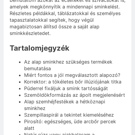
bemutatom azokat az ecseteket és szivacsokat is,
amelyek megkönnyítik a mindennapi sminkelést.
Részletes példákkal, táblázatokkal és személyes
tapasztalatokkal segítek, hogy végül
magabiztosan állítsd össze a saját alap
sminkkészletedet.
Tartalomjegyzék
Az alap sminkhez szükséges termékek
bemutatása
Miért fontos a jól megválasztott alapozó?
Korrektor: a tökéletes bőr illúziójának titka
Púderrel fixáljuk a smink tartósságát
Szemöldökformázás az ápolt megjelenésért
Alap szemhéjfestékek a hétköznapi
sminkhez
Szempillaspirál a tekintet kiemeléséhez
Pirosító: egészséges, üde arcbőr percek
alatt
Natúr rúzs vagy ajakbalzsam a