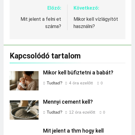
Előző:
Következő:
Bejegyzés
navigáció
Mit jelent a felni et
Mikor kell vízlágyítót
száma?
használni?
Kapcsolódó tartalom
Mikor kell büfiztetni a babát?
Tudtad?
4 óra ezelőtt
0
Mennyi cement kell?
Tudtad?
12 óra ezelőtt
0
Mit jelent a thm hogy kell