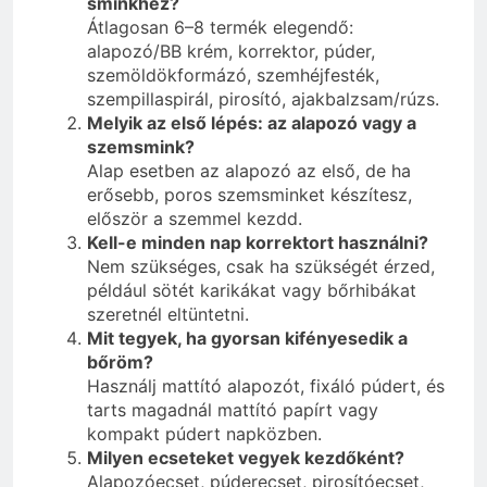
sminkhez?
Átlagosan 6–8 termék elegendő:
alapozó/BB krém, korrektor, púder,
szemöldökformázó, szemhéjfesték,
szempillaspirál, pirosító, ajakbalzsam/rúzs.
Melyik az első lépés: az alapozó vagy a
szemsmink?
Alap esetben az alapozó az első, de ha
erősebb, poros szemsminket készítesz,
először a szemmel kezdd.
Kell-e minden nap korrektort használni?
Nem szükséges, csak ha szükségét érzed,
például sötét karikákat vagy bőrhibákat
szeretnél eltüntetni.
Mit tegyek, ha gyorsan kifényesedik a
bőröm?
Használj mattító alapozót, fixáló púdert, és
tarts magadnál mattító papírt vagy
kompakt púdert napközben.
Milyen ecseteket vegyek kezdőként?
Alapozóecset, púderecset, pirosítóecset,