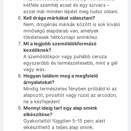
kétféle szemhéj ecset és egy szivacs –
ezzel már minden lépést meg tudsz oldani.
Kell drága márkákat választani?
Nem, drogériás márkák között is sok kiváló
minőségű alapdarab van, amelyek
tökéletesek hétköznapi sminkhez.
Mi a legjobb szemöldökformázó
kezdőknek?
A szemöldökpor vagy puhább ceruza
egyszerűbb és természetesebb, mint a gél
vagy wax.
Hogyan találom meg a megfelelő
árnyalatokat?
Mindig természetes fényben próbáld ki az
alapozót, pirosítót vagy rúzst az arcodon,
ne a kézfejeden!
Mennyi ideig tart egy alap smink
elkészítése?
Gyakorlattól függően 5–15 perc alatt
elkészíthető a teljes alap smink.