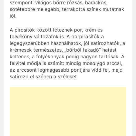
szempont: világos bőrre rózsás, barackos,
sötétebbre melegebb, terrakotta színek mutatnak
jól.
A pirosítók között léteznek por, krém és
folyékony változatok is. A porpirosítók a
legegyszerűbben használhatók, jól satírozhatók, a
krémesek természetes, „bőrből fakadó” hatást
keltenek, a folyékonyak pedig nagyon tartósak. A
felvitel módja is számít: mindig mosolygó arccal,
az arccsont legmagasabb pontjára vidd fel, majd
satírozd el szépen a széleket.