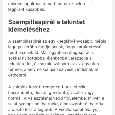
mindennapokban a matt, natúr színek a
legpraktikusabbak.
Szempillaspirál a tekintet
kiemeléséhez
A szempillaspirál az egyik leglátványosabb, mégis
legegyszerűbb módja annak, hogy karakteressé
tedd a sminked. Már egyetlen réteg spirál is
sokkal nyitottabbá, élénkebbé varázsolja a
tekintetedet, és sokak számára ez az egyetlen
termék, amely nélkül nem szívesen indulnak el
otthonról.
A spirálok között rengeteg típus létezik:
hosszabbító, dúsító, göndörítő, vízálló vagy
normál. A választásnál vedd figyelembe, milyen a
saját szempillád: ha rövid, a hosszabbító, ha ritka,
a dúsító lesz a legjobb. A vízálló spirál előnye,