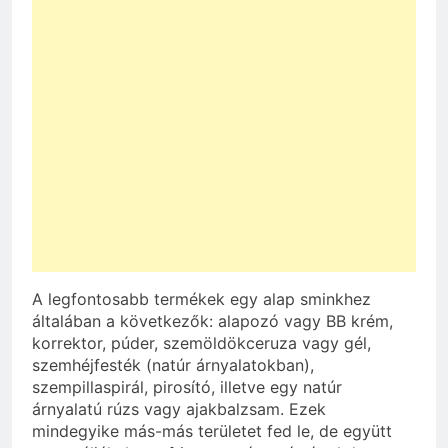
A legfontosabb termékek egy alap sminkhez
általában a következők: alapozó vagy BB krém,
korrektor, púder, szemöldökceruza vagy gél,
szemhéjfesték (natúr árnyalatokban),
szempillaspirál, pirosító, illetve egy natúr
árnyalatú rúzs vagy ajakbalzsam. Ezek
mindegyike más-más területet fed le, de együtt