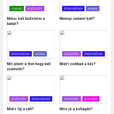
CSALÁD
EGÉSZSÉG
ÉRDESSÉGEK
MUNKA
Mikor kell büfiztetni a
Mennyi cement kell?
babát?
ÉRDESSÉGEK
MUNKA
EGÉSZSÉG
ÉRDESSÉGEK
Mit jelent a thm hogy kell
Miért zsibbad a kéz?
számolni?
EGÉSZSÉG
ÉRDESSÉGEK
EGÉSZSÉG
ÉLETMÓD
Miért fáj a váll?
Mire jó a kollagén?