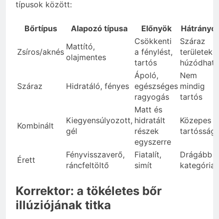
típusok között:
Bőrtípus
Alapozó típusa
Előnyök
Hátrányo
Csökkenti
Száraz
Mattító,
Zsíros/aknés
a fénylést,
területeke
olajmentes
tartós
húzódhat
Ápoló,
Nem
Száraz
Hidratáló, fényes
egészséges
mindig
ragyogás
tartós
Matt és
Kiegyensúlyozott,
hidratált
Közepes
Kombinált
gél
részek
tartósság
egyszerre
Fényvisszaverő,
Fiatalít,
Drágább
Érett
ráncfeltöltő
simít
kategória
Korrektor: a tökéletes bőr
illúziójának titka