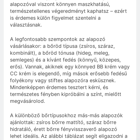
alapozóval viszont könnyen maszkhatású,
természetellenes végeredményt kaphatsz – ezért
is érdemes külön figyelmet szentelni a
választásnak.
A legfontosabb szempontok az alapozó
vásárlásakor: a bőröd típusa (zsíros, száraz,
kombinált), a bőröd tónusa (hideg, meleg,
semleges) és a kívánt fedés (könnyű, közepes,
erős). Vannak, akiknek egy könnyed BB krém vagy
CC krém is elegendő, míg mások erősebb fedésű
folyékony vagy stiftes alapozóra esküsznek.
Mindenképpen érdemes tesztert kérni, és
természetes fényben kipróbálni a színt, mielőtt
megvásárolod.
A különböző bőrtípusokhoz más-más alapozók
ajánlottak: zsíros bőrre mattító, száraz bőrre
hidratáló, érett bőrre fényvisszaverő alapozó
lehet ideális. Az alábbi táblázat segít eligazodni a