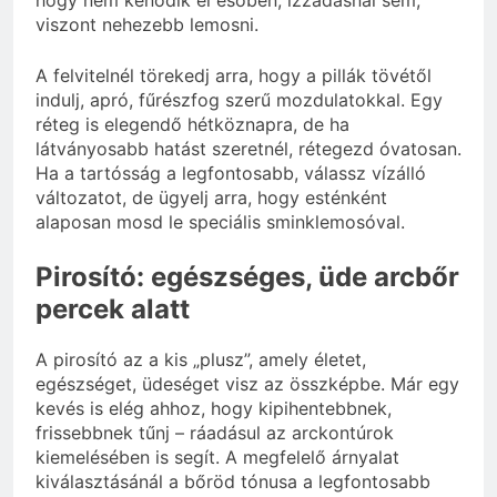
hogy nem kenődik el esőben, izzadásnál sem,
viszont nehezebb lemosni.
A felvitelnél törekedj arra, hogy a pillák tövétől
indulj, apró, fűrészfog szerű mozdulatokkal. Egy
réteg is elegendő hétköznapra, de ha
látványosabb hatást szeretnél, rétegezd óvatosan.
Ha a tartósság a legfontosabb, válassz vízálló
változatot, de ügyelj arra, hogy esténként
alaposan mosd le speciális sminklemosóval.
Pirosító: egészséges, üde arcbőr
percek alatt
A pirosító az a kis „plusz”, amely életet,
egészséget, üdeséget visz az összképbe. Már egy
kevés is elég ahhoz, hogy kipihentebbnek,
frissebbnek tűnj – ráadásul az arckontúrok
kiemelésében is segít. A megfelelő árnyalat
kiválasztásánál a bőröd tónusa a legfontosabb