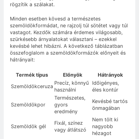
rögzítik a szálakat.
Minden esetben kövesd a természetes
szemöldökformádat, ne rajzolj túl sötétet vagy túl
vastagot. Kezdők számára érdemes világosabb,
szürkésebb árnyalatokat választani – ezekkel
kevésbé lehet hibázni. A következő táblázatban
összefoglalom a szemöldökformázók előnyeit és
hátrányait:
Termék típus
Előnyök
Hátrányok
Precíz, könnyű
Időigényes,
Szemöldökceruza
használni
éles kontúr
Természetes,
Kevésbé tartós
Szemöldökpor
gyors
önmagában
eredmény
Nem tölt ki
Fixál, színez
Szemöldök gél
nagyobb
vagy átlátszó
hézagot