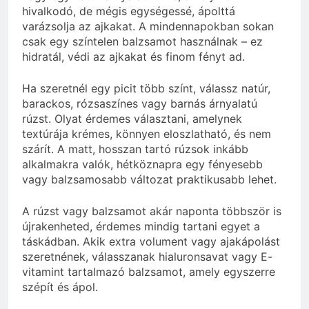
hivalkodó, de mégis egységessé, ápolttá
varázsolja az ajkakat. A mindennapokban sokan
csak egy színtelen balzsamot használnak – ez
hidratál, védi az ajkakat és finom fényt ad.
Ha szeretnél egy picit több színt, válassz natúr,
barackos, rózsaszínes vagy barnás árnyalatú
rúzst. Olyat érdemes választani, amelynek
textúrája krémes, könnyen eloszlatható, és nem
szárít. A matt, hosszan tartó rúzsok inkább
alkalmakra valók, hétköznapra egy fényesebb
vagy balzsamosabb változat praktikusabb lehet.
A rúzst vagy balzsamot akár naponta többször is
újrakenheted, érdemes mindig tartani egyet a
táskádban. Akik extra volument vagy ajakápolást
szeretnének, válasszanak hialuronsavat vagy E-
vitamint tartalmazó balzsamot, amely egyszerre
szépít és ápol.