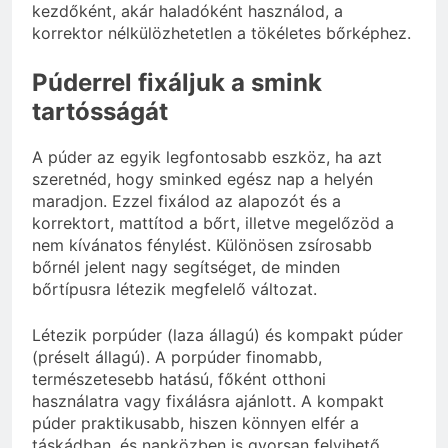
kezdőként, akár haladóként használod, a
korrektor nélkülözhetetlen a tökéletes bőrképhez.
Púderrel fixáljuk a smink
tartósságát
A púder az egyik legfontosabb eszköz, ha azt
szeretnéd, hogy sminked egész nap a helyén
maradjon. Ezzel fixálod az alapozót és a
korrektort, mattítod a bőrt, illetve megelőzöd a
nem kívánatos fénylést. Különösen zsírosabb
bőrnél jelent nagy segítséget, de minden
bőrtípusra létezik megfelelő változat.
Létezik porpúder (laza állagú) és kompakt púder
(préselt állagú). A porpúder finomabb,
természetesebb hatású, főként otthoni
használatra vagy fixálásra ajánlott. A kompakt
púder praktikusabb, hiszen könnyen elfér a
táskádban, és napközben is gyorsan felvihető.