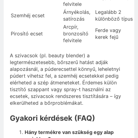
felvitele
Árnyékolás,
Legalább 2
Szemhéj ecset
satírozás
különböző típus
Arcpír,
Ferde vagy
Pirosító ecset
bronzosító
kerek fejű
felvitele
A szivacsok (pl. beauty blender) a
legtermészetesebb, bőrszerű hatást adják
alapozásnál, a púderecsettel könnyű, leheletnyi
púdert vihetsz fel, a szemhéj ecsetekkel pedig
elérheted a szép átmeneteket. Érdemes külön
tisztító szappant vagy spray-t használni az
ecsetek, szivacsok rendszeres tisztítására – így
elkerülheted a bőrproblémákat.
Gyakori kérdések (FAQ)
Hány termékre van szükség egy alap