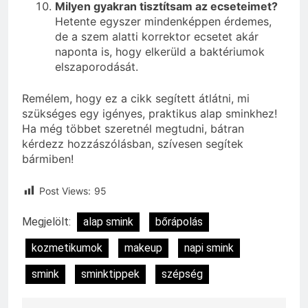
Milyen gyakran tisztítsam az ecseteimet?
Hetente egyszer mindenképpen érdemes,
de a szem alatti korrektor ecsetet akár
naponta is, hogy elkerüld a baktériumok
elszaporodását.
Remélem, hogy ez a cikk segített átlátni, mi
szükséges egy igényes, praktikus alap sminkhez!
Ha még többet szeretnél megtudni, bátran
kérdezz hozzászólásban, szívesen segítek
bármiben!
Post Views:
95
Megjelölt:
alap smink
bőrápolás
kozmetikumok
makeup
napi smink
smink
sminktippek
szépség