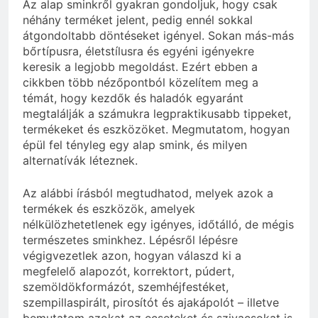
Az alap sminkről gyakran gondoljuk, hogy csak
néhány terméket jelent, pedig ennél sokkal
átgondoltabb döntéseket igényel. Sokan más-más
bőrtípusra, életstílusra és egyéni igényekre
keresik a legjobb megoldást. Ezért ebben a
cikkben több nézőpontból közelítem meg a
témát, hogy kezdők és haladók egyaránt
megtalálják a számukra legpraktikusabb tippeket,
termékeket és eszközöket. Megmutatom, hogyan
épül fel tényleg egy alap smink, és milyen
alternatívák léteznek.
Az alábbi írásból megtudhatod, melyek azok a
termékek és eszközök, amelyek
nélkülözhetetlenek egy igényes, időtálló, de mégis
természetes sminkhez. Lépésről lépésre
végigvezetlek azon, hogyan válaszd ki a
megfelelő alapozót, korrektort, púdert,
szemöldökformázót, szemhéjfestéket,
szempillaspirált, pirosítót és ajakápolót – illetve