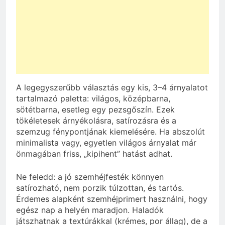
A legegyszerűbb választás egy kis, 3–4 árnyalatot
tartalmazó paletta: világos, középbarna,
sötétbarna, esetleg egy pezsgőszín. Ezek
tökéletesek árnyékolásra, satírozásra és a
szemzug fénypontjának kiemelésére. Ha abszolút
minimalista vagy, egyetlen világos árnyalat már
önmagában friss, „kipihent” hatást adhat.
Ne feledd: a jó szemhéjfesték könnyen
satírozható, nem porzik túlzottan, és tartós.
Érdemes alapként szemhéjprimert használni, hogy
egész nap a helyén maradjon. Haladók
játszhatnak a textúrákkal (krémes, por állag), de a