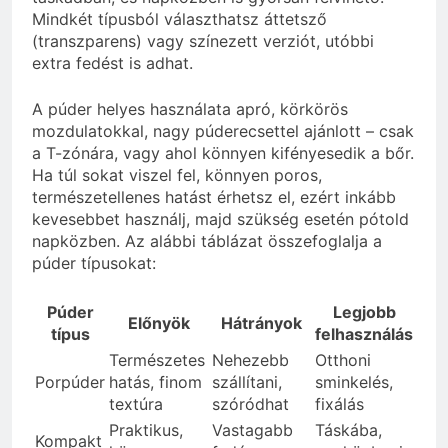
Mindkét típusból választhatsz áttetsző
(transzparens) vagy színezett verziót, utóbbi
extra fedést is adhat.
A púder helyes használata apró, körkörös
mozdulatokkal, nagy púderecsettel ajánlott – csak
a T-zónára, vagy ahol könnyen kifényesedik a bőr.
Ha túl sokat viszel fel, könnyen poros,
természetellenes hatást érhetsz el, ezért inkább
kevesebbet használj, majd szükség esetén pótold
napközben. Az alábbi táblázat összefoglalja a
púder típusokat:
Púder
Legjobb
Előnyök
Hátrányok
típus
felhasználás
Természetes
Nehezebb
Otthoni
Porpúder
hatás, finom
szállítani,
sminkelés,
textúra
szóródhat
fixálás
Praktikus,
Vastagabb
Táskába,
Kompakt