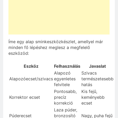
Íme egy alap sminkeszközkészlet, amellyel már
minden fő lépéshez meglesz a megfelelő
eszközöd:
Eszköz
Felhasználás
Javaslat
Alapozó
Szivacs
Alapozóecset/szivacs
egyenletes
természetesebb
felvitele
hatás
Pontosabb,
Kis fejű,
Korrektor ecset
precíz
keményebb
korrekció
ecset
Laza púder,
Púderecset
bronzosító
Nagy, puha fejű