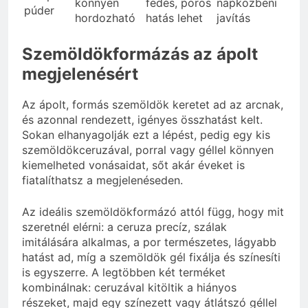
könnyen
fedés, poros
napközbeni
púder
hordozható
hatás lehet
javítás
Szemöldökformázás az ápolt
megjelenésért
Az ápolt, formás szemöldök keretet ad az arcnak,
és azonnal rendezett, igényes összhatást kelt.
Sokan elhanyagolják ezt a lépést, pedig egy kis
szemöldökceruzával, porral vagy géllel könnyen
kiemelheted vonásaidat, sőt akár éveket is
fiatalíthatsz a megjelenéseden.
Az ideális szemöldökformázó attól függ, hogy mit
szeretnél elérni: a ceruza precíz, szálak
imitálására alkalmas, a por természetes, lágyabb
hatást ad, míg a szemöldök gél fixálja és színesíti
is egyszerre. A legtöbben két terméket
kombinálnak: ceruzával kitöltik a hiányos
részeket, majd egy színezett vagy átlátszó géllel