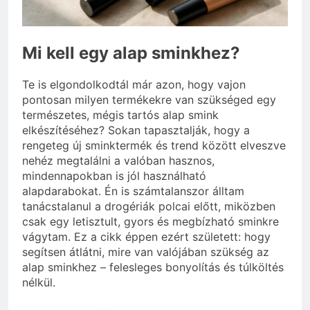
vérnyomás?
3 Nap Ezelőtt
Mi kell egy alap sminkhez?
Te is elgondolkodtál már azon, hogy vajon
pontosan milyen termékekre van szükséged egy
természetes, mégis tartós alap smink
elkészítéséhez? Sokan tapasztalják, hogy a
rengeteg új sminktermék és trend között elveszve
nehéz megtalálni a valóban hasznos,
mindennapokban is jól használható
alapdarabokat. Én is számtalanszor álltam
tanácstalanul a drogériák polcai előtt, miközben
csak egy letisztult, gyors és megbízható sminkre
vágytam. Ez a cikk éppen ezért született: hogy
segítsen átlátni, mire van valójában szükség az
alap sminkhez – felesleges bonyolítás és túlköltés
nélkül.