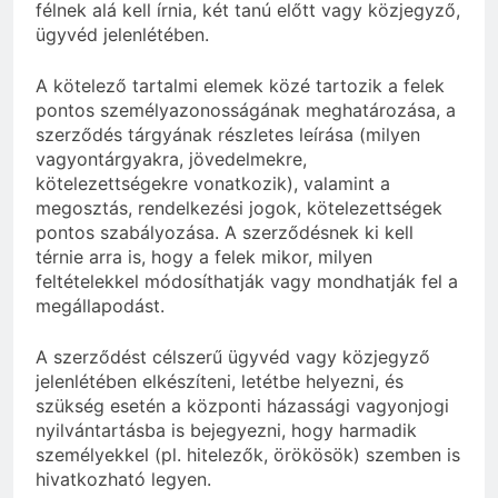
félnek alá kell írnia, két tanú előtt vagy közjegyző,
ügyvéd jelenlétében.
A kötelező tartalmi elemek közé tartozik a felek
pontos személyazonosságának meghatározása, a
szerződés tárgyának részletes leírása (milyen
vagyontárgyakra, jövedelmekre,
kötelezettségekre vonatkozik), valamint a
megosztás, rendelkezési jogok, kötelezettségek
pontos szabályozása. A szerződésnek ki kell
térnie arra is, hogy a felek mikor, milyen
feltételekkel módosíthatják vagy mondhatják fel a
megállapodást.
A szerződést célszerű ügyvéd vagy közjegyző
jelenlétében elkészíteni, letétbe helyezni, és
szükség esetén a központi házassági vagyonjogi
nyilvántartásba is bejegyezni, hogy harmadik
személyekkel (pl. hitelezők, örökösök) szemben is
hivatkozható legyen.