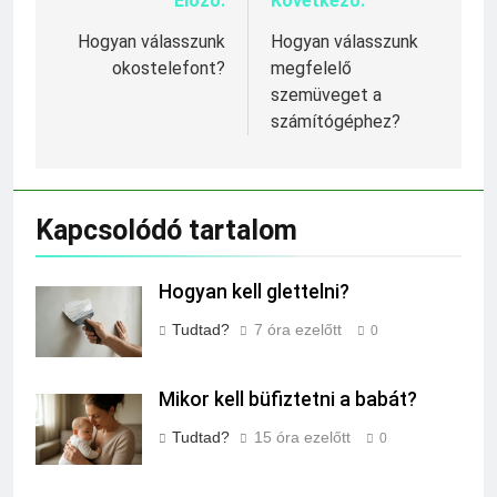
Előző:
Következő:
Bejegyzés
navigáció
Hogyan válasszunk
Hogyan válasszunk
okostelefont?
megfelelő
szemüveget a
számítógéphez?
Kapcsolódó tartalom
Hogyan kell glettelni?
Tudtad?
7 óra ezelőtt
0
Mikor kell büfiztetni a babát?
Tudtad?
15 óra ezelőtt
0