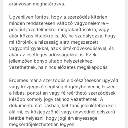
arányosan meghatározva.
Ugyanilyen fontos, hogy a szerződés kitérjen
minden rendszeresen változó vagyonelemre –
például jövedelmekre, megtakarításokra, vagy
akár közös hitelekre is. Jó, ha szabályozza, hogy
mi történik a házasság alatt megszerzett
vagyontárgyakkal, azok értéknövekedésével, és
akár az esetleges adósságokkal is. Ezek
jellemzően bonyolultabb helyzetekhez
vezethetnek, ha nincs előzetes megállapodás.
Érdemes már a szerződés előkészítésekor ügyvéd
vagy közjegyző segítségét igénybe venni, hiszen
a hibás, pontatlan vagy félreérthető szerződések
később komoly jogvitákhoz vezethetnek. A
dokumentumot írásban, két tanú jelenlétében kell
aláírni, és közjegyzőnél vagy ügyvédnél célszerű
letétbe helyezni, hogy jogi érvényessége
megkérdőjelezhetetlen legyen.