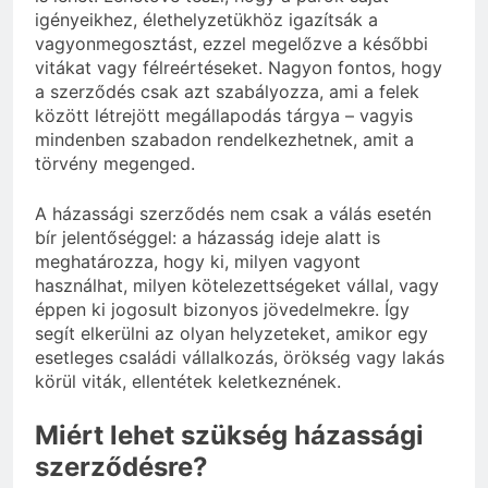
igényeikhez, élethelyzetükhöz igazítsák a
vagyonmegosztást, ezzel megelőzve a későbbi
vitákat vagy félreértéseket. Nagyon fontos, hogy
a szerződés csak azt szabályozza, ami a felek
között létrejött megállapodás tárgya – vagyis
mindenben szabadon rendelkezhetnek, amit a
törvény megenged.
A házassági szerződés nem csak a válás esetén
bír jelentőséggel: a házasság ideje alatt is
meghatározza, hogy ki, milyen vagyont
használhat, milyen kötelezettségeket vállal, vagy
éppen ki jogosult bizonyos jövedelmekre. Így
segít elkerülni az olyan helyzeteket, amikor egy
esetleges családi vállalkozás, örökség vagy lakás
körül viták, ellentétek keletkeznének.
Miért lehet szükség házassági
szerződésre?