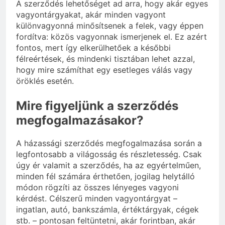
A szerződés lehetőséget ad arra, hogy akár egyes
vagyontárgyakat, akár minden vagyont
különvagyonná minősítsenek a felek, vagy éppen
fordítva: közös vagyonnak ismerjenek el. Ez azért
fontos, mert így elkerülhetőek a későbbi
félreértések, és mindenki tisztában lehet azzal,
hogy mire számíthat egy esetleges válás vagy
öröklés esetén.
Mire figyeljünk a szerződés
megfogalmazásakor?
A házassági szerződés megfogalmazása során a
legfontosabb a világosság és részletesség. Csak
úgy ér valamit a szerződés, ha az egyértelműen,
minden fél számára érthetően, jogilag helytálló
módon rögzíti az összes lényeges vagyoni
kérdést. Célszerű minden vagyontárgyat –
ingatlan, autó, bankszámla, értéktárgyak, cégek
stb. – pontosan feltüntetni, akár forintban, akár