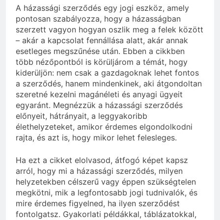
A házassági szerződés egy jogi eszköz, amely
pontosan szabályozza, hogy a házasságban
szerzett vagyon hogyan oszlik meg a felek között
– akár a kapcsolat fennállása alatt, akár annak
esetleges megszűnése után. Ebben a cikkben
több nézőpontból is körüljárom a témát, hogy
kiderüljön: nem csak a gazdagoknak lehet fontos
a szerződés, hanem mindenkinek, aki átgondoltan
szeretné kezelni magánéleti és anyagi ügyeit
egyaránt. Megnézzük a házassági szerződés
előnyeit, hátrányait, a leggyakoribb
élethelyzeteket, amikor érdemes elgondolkodni
rajta, és azt is, hogy mikor lehet felesleges.
Ha ezt a cikket elolvasod, átfogó képet kapsz
arról, hogy mi a házassági szerződés, milyen
helyzetekben célszerű vagy éppen szükségtelen
megkötni, mik a legfontosabb jogi tudnivalók, és
mire érdemes figyelned, ha ilyen szerződést
fontolgatsz. Gyakorlati példákkal, táblázatokkal,