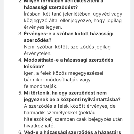
Milyen formában kell elkészíteni a
házassági szerződést?
Írásban, két tanú jelenlétében, ügyvéd vagy
közjegyző által ellenjegyezve, hogy jogilag
érvényes legyen.
Érvényes-e a szóban kötött házassági
szerződés?
Nem, szóban kötött szerződés jogilag
érvénytelen.
Módosítható-e a házassági szerződés
később?
Igen, a felek közös megegyezéssel
bármikor módosíthatják vagy
felmondhatják.
Mi történik, ha egy szerződést nem
jegyeznek be a központi nyilvántartásba?
A szerződés a felek között érvényes, de
harmadik személyekkel (például
hitelezőkkel) szemben csak bejegyzés után
hivatkozható.
Véd-e a házassági szerződés a házastárs