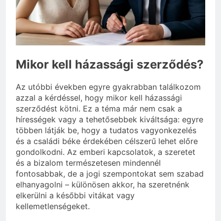
3 Nap Ezelőtt
Mikor kell házassági szerződés?
Az utóbbi években egyre gyakrabban találkozom
azzal a kérdéssel, hogy mikor kell házassági
szerződést kötni. Ez a téma már nem csak a
hírességek vagy a tehetősebbek kiváltsága: egyre
többen látják be, hogy a tudatos vagyonkezelés
és a családi béke érdekében célszerű lehet előre
gondolkodni. Az emberi kapcsolatok, a szeretet
és a bizalom természetesen mindennél
fontosabbak, de a jogi szempontokat sem szabad
elhanyagolni – különösen akkor, ha szeretnénk
elkerülni a későbbi vitákat vagy
kellemetlenségeket.