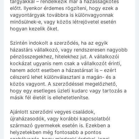
tárgyakkal – rendelkezik már a házasságkötés
előtt. Ilyenkor érdemes rögzíteni, hogy ezek a
vagyontárgyak továbbra is különvagyonnak
minősülnek-e, vagy közös létrejövetel esetén
hogyan kezelik őket.
Szintén indokolt a szerződés, ha az egyik
házastárs vállalkozó, vagy rendszeresen nagyobb
pénzösszegekhez, hitelekhez jut. A vállalkozói
kockázat ugyanis nem csak a vállalkozót érinti,
hanem adott esetben a házastársat is – ezért
célszerű lehet különválasztani a magán- és a
közös vagyont. A szerződéssel megelőzhető,
hogy egy esetleges üzleti kudarc vagy tartozás a
másik fél életét is ellehetetlenítse.
Ajánlott szerződni vegyes családok,
újraházasodók, vagy korábbi kapcsolatból
származó gyermekek esetén is. Ezekben a
helyzetekben még fontosabb a pontos
szabályozás, hogy mindenki érdekei, jogai