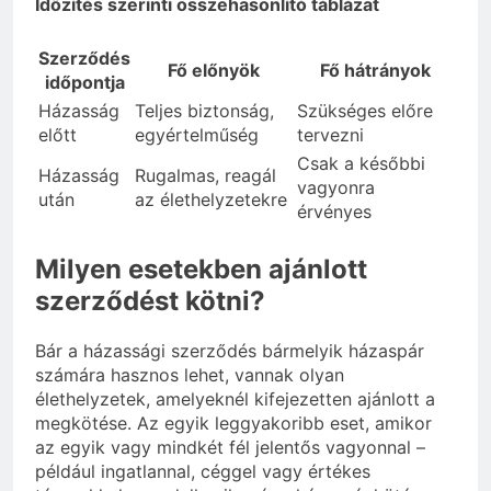
Időzítés szerinti összehasonlító táblázat
Szerződés
Fő előnyök
Fő hátrányok
időpontja
Házasság
Teljes biztonság,
Szükséges előre
előtt
egyértelműség
tervezni
Csak a későbbi
Házasság
Rugalmas, reagál
vagyonra
után
az élethelyzetekre
érvényes
Milyen esetekben ajánlott
szerződést kötni?
Bár a házassági szerződés bármelyik házaspár
számára hasznos lehet, vannak olyan
élethelyzetek, amelyeknél kifejezetten ajánlott a
megkötése. Az egyik leggyakoribb eset, amikor
az egyik vagy mindkét fél jelentős vagyonnal –
például ingatlannal, céggel vagy értékes