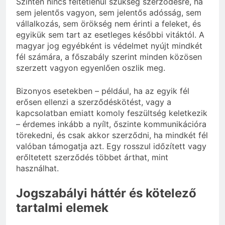
Szintén nincs feltétlenül szükség szerződésre, ha
sem jelentős vagyon, sem jelentős adósság, sem
vállalkozás, sem örökség nem érinti a feleket, és
egyikük sem tart az esetleges későbbi vitáktól. A
magyar jog egyébként is védelmet nyújt mindkét
fél számára, a főszabály szerint minden közösen
szerzett vagyon egyenlően oszlik meg.
Bizonyos esetekben – például, ha az egyik fél
erősen ellenzi a szerződéskötést, vagy a
kapcsolatban emiatt komoly feszültség keletkezik
– érdemes inkább a nyílt, őszinte kommunikációra
törekedni, és csak akkor szerződni, ha mindkét fél
valóban támogatja azt. Egy rosszul időzített vagy
erőltetett szerződés többet árthat, mint
használhat.
Jogszabályi háttér és kötelező
tartalmi elemek