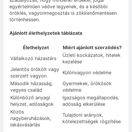
egyértelműen védve legyenek, és a későbbi
öröklés, vagyonmegosztás is zökkenőmentesen
történhessen.
Ajánlott élethelyzetek táblázata
Élethelyzet
Miért ajánlott szerződés?
Üzleti kockázatok, hitelek
Vállalkozó házastárs
kezelése
Jelentős örökölt vagy
Különvagyon védelme
szerzett vagyon
Második házasság,
Gyermekek, örökösök
vegyes család
védelme
Különböző anyagi
Igazságos megállapodás,
helyzet, adósságok
adósság elkerülése
Közös
Tulajdoni arányok,
nagyberuházások,
kötelezettségek rögzítése
lakásvásárlás