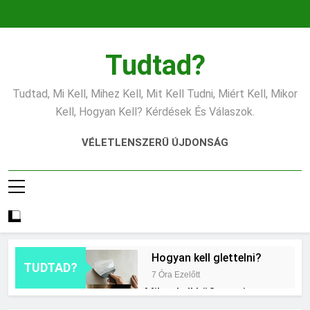
Ugrás
a
tartalomra
Tudtad?
Tudtad, Mi Kell, Mihez Kell, Mit Kell Tudni, Miért Kell, Mikor
Kell, Hogyan Kell? Kérdések És Válaszok.
VÉLETLENSZERŰ ÚJDONSÁG
Hogyan kell glettelni?
TUDTAD?
7 Óra Ezelőtt
Mikor kell büfiztetni a
babát?