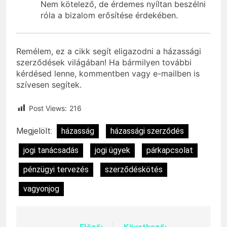
Nem kötelező, de érdemes nyíltan beszélni
róla a bizalom erősítése érdekében.
Remélem, ez a cikk segít eligazodni a házassági
szerződések világában! Ha bármilyen további
kérdésed lenne, kommentben vagy e-mailben is
szívesen segítek.
Post Views:
216
Megjelölt:
házasság
házassági szerződés
jogi tanácsadás
jogi ügyek
párkapcsolat
pénzügyi tervezés
szerződéskötés
vagyonjog