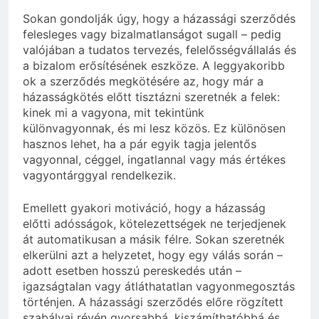
Sokan gondolják úgy, hogy a házassági szerződés
felesleges vagy bizalmatlanságot sugall – pedig
valójában a tudatos tervezés, felelősségvállalás és
a bizalom erősítésének eszköze. A leggyakoribb
ok a szerződés megkötésére az, hogy már a
házasságkötés előtt tisztázni szeretnék a felek:
kinek mi a vagyona, mit tekintünk
különvagyonnak, és mi lesz közös. Ez különösen
hasznos lehet, ha a pár egyik tagja jelentős
vagyonnal, céggel, ingatlannal vagy más értékes
vagyontárggyal rendelkezik.
Emellett gyakori motiváció, hogy a házasság
előtti adósságok, kötelezettségek ne terjedjenek
át automatikusan a másik félre. Sokan szeretnék
elkerülni azt a helyzetet, hogy egy válás során –
adott esetben hosszú pereskedés után –
igazságtalan vagy átláthatatlan vagyonmegosztás
történjen. A házassági szerződés előre rögzített
szabályai révén gyorsabbá, kiszámíthatóbbá és