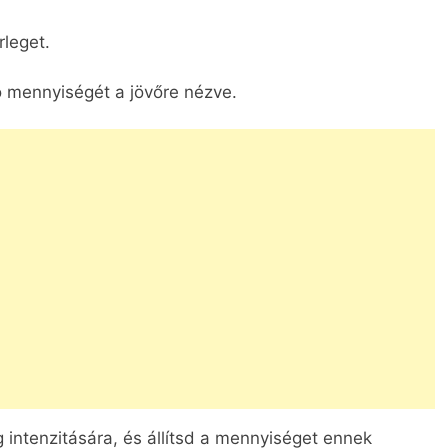
rleget.
ó mennyiségét a jövőre nézve.
ág intenzitására, és állítsd a mennyiséget ennek