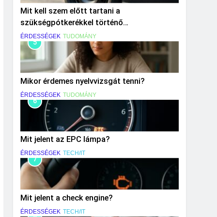
Mit kell szem előtt tartani a
szükségpótkerékkel történő
közlekedéskor?
ÉRDESSÉGEK
TUDOMÁNY
5
Mikor érdemes nyelvvizsgát tenni?
ÉRDESSÉGEK
TUDOMÁNY
6
Mit jelent az EPC lámpa?
ÉRDESSÉGEK
TECH/IT
7
Mit jelent a check engine?
ÉRDESSÉGEK
TECH/IT