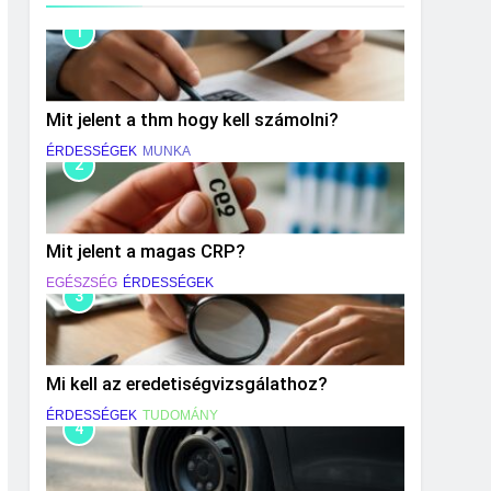
1
Mit jelent a thm hogy kell számolni?
ÉRDESSÉGEK
MUNKA
2
Mit jelent a magas CRP?
EGÉSZSÉG
ÉRDESSÉGEK
3
Mi kell az eredetiségvizsgálathoz?
ÉRDESSÉGEK
TUDOMÁNY
4