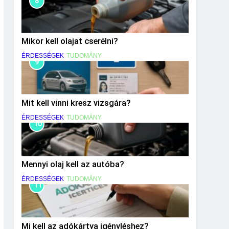
8
Mikor kell olajat cserélni?
ÉRDESSÉGEK
TUDOMÁNY
9
Mit kell vinni kresz vizsgára?
ÉRDESSÉGEK
TUDOMÁNY
10
Mennyi olaj kell az autóba?
ÉRDESSÉGEK
TUDOMÁNY
11
Mi kell az adókártya igényléshez?