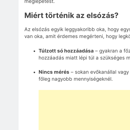
meglepetést.
Miért történik az elsózás?
Az elsózás egyik leggyakoribb oka, hogy egys
van oka, amit érdemes megérteni, hogy legkö
Túlzott só hozzáadása
– gyakran a fő
hozzáadás miatt lépi túl a szükséges m
Nincs mérés
– sokan evőkanállal vagy 
főleg nagyobb mennyiségeknél.