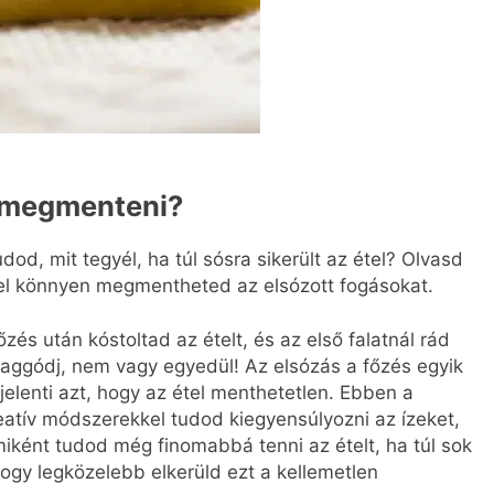
t megmenteni?
od, mit tegyél, ha túl sósra sikerült az étel? Olvasd
kkel könnyen megmentheted az elsózott fogásokat.
zés után kóstoltad az ételt, és az első falatnál rád
Ne aggódj, nem vagy egyedül! Az elsózás a főzés egyik
elenti azt, hogy az étel menthetetlen. Ebben a
atív módszerekkel tudod kiegyensúlyozni az ízeket,
iként tudod még finomabbá tenni az ételt, ha túl sok
hogy legközelebb elkerüld ezt a kellemetlen