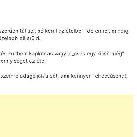
zerűen túl sok só kerül az ételbe – de ennek mindig
zelebb elkerüld.
zés közbeni kapkodás vagy a „csak egy kicsit még”
ennyiséget az étel.
szemre adagolják a sót, ami könnyen félrecsúszhat,