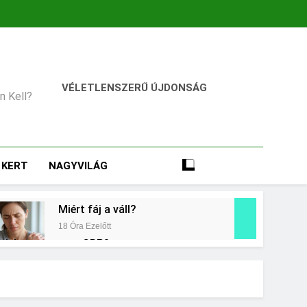
VÉLETLENSZERŰ ÚJDONSÁG
an Kell?
KERT
NAGYVILÁG
Miért fáj a váll?
18 Óra Ezelőtt
t jelent a magas CRP?
ap Ezelőtt