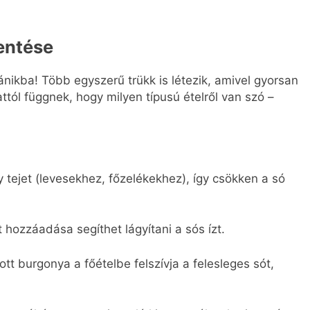
entése
pánikba! Több egyszerű trükk is létezik, amivel gyorsan
tól függnek, hogy milyen típusú ételről van szó –
y tejet (levesekhez, főzelékekhez), így csökken a só
t hozzáadása segíthet lágyítani a sós ízt.
t burgonya a főételbe felszívja a felesleges sót,