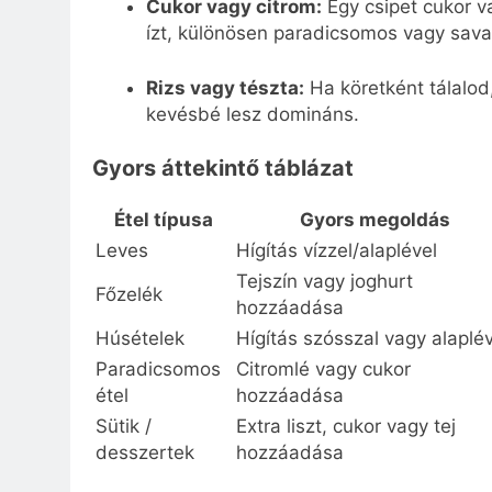
Cukor vagy citrom:
Egy csipet cukor v
ízt, különösen paradicsomos vagy sava
Rizs vagy tészta:
Ha köretként tálalod,
kevésbé lesz domináns.
Gyors áttekintő táblázat
Étel típusa
Gyors megoldás
Leves
Hígítás vízzel/alaplével
Tejszín vagy joghurt
Főzelék
hozzáadása
Húsételek
Hígítás szósszal vagy alaplév
Paradicsomos
Citromlé vagy cukor
étel
hozzáadása
Sütik /
Extra liszt, cukor vagy tej
desszertek
hozzáadása