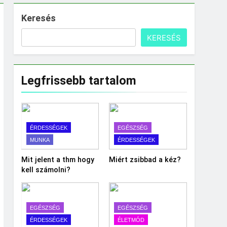
Keresés
KERESÉS
Legfrissebb tartalom
ÉRDESSÉGEK
EGÉSZSÉG
MUNKA
ÉRDESSÉGEK
Mit jelent a thm hogy
Miért zsibbad a kéz?
kell számolni?
EGÉSZSÉG
EGÉSZSÉG
ÉRDESSÉGEK
ÉLETMÓD