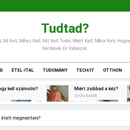
Tudtad?
 Mi Kell, Mihez Kell, Mit Kell Tudni, Miért Kell, Mikor Kell, Hogy
Kérdések És Válaszok.
ÁD
ÉTEL-ITAL
TUDOMÁNY
TECH/IT
OTTHON
ogy kell számolni?
Miért zsibbad a kéz?
10 Óra Ezelőtt
?
Mennyi a végkielégítés?
Mi
1 Nap Ezelőtt
2 N
erélni?
Mit jelent a magas vérnyomás?
t ételt megmenteni?
2 Nap Ezelőtt