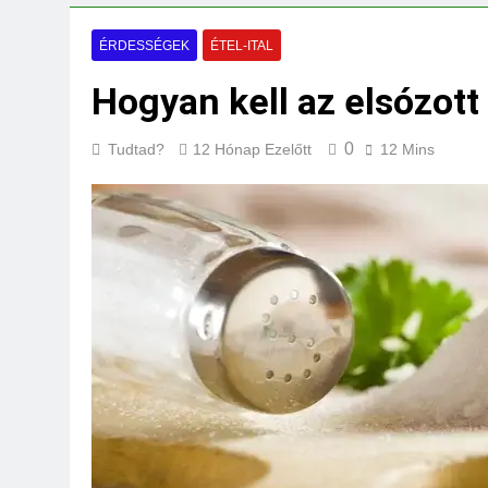
Milyen fűtést érd
3 Nap Ezelőtt
ÉRDESSÉGEK
ÉTEL-ITAL
Hogyan kell az elsózot
0
Tudtad?
12 Hónap Ezelőtt
12 Mins