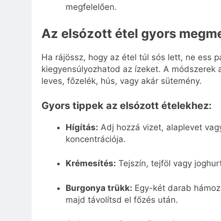
megfelelően.
Az elsózott étel gyors megm
Ha rájössz, hogy az étel túl sós lett, ne ess 
kiegyensúlyozhatod az ízeket. A módszerek at
leves, főzelék, hús, vagy akár sütemény.
Gyors tippek az elsózott ételekhez:
Hígítás:
Adj hozzá vizet, alaplevet vag
koncentrációja.
Krémesítés:
Tejszín, tejföl vagy joghur
Burgonya trükk:
Egy-két darab hámozot
majd távolítsd el főzés után.