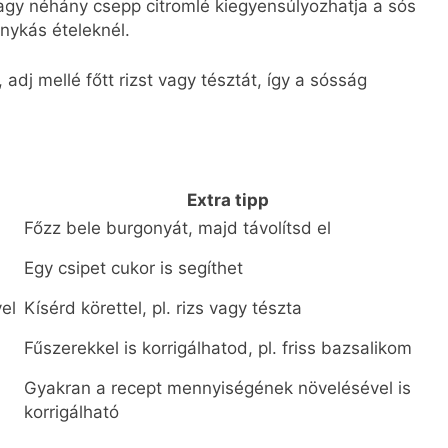
agy néhány csepp citromlé kiegyensúlyozhatja a sós
nykás ételeknél.
 adj mellé főtt rizst vagy tésztát, így a sósság
Extra tipp
Főzz bele burgonyát, majd távolítsd el
Egy csipet cukor is segíthet
el
Kísérd körettel, pl. rizs vagy tészta
Fűszerekkel is korrigálhatod, pl. friss bazsalikom
Gyakran a recept mennyiségének növelésével is
korrigálható