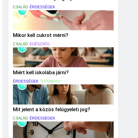
CSALÁD
ÉRDESSÉGEK
12
Mikor kell cukrot mérni?
CSALÁD
EGÉSZSÉG
13
Miért kell iskolába járni?
ÉRDESSÉGEK
TUDOMÁNY
14
Mit jelent a közös felügyeleti jog?
CSALÁD
ÉRDESSÉGEK
15