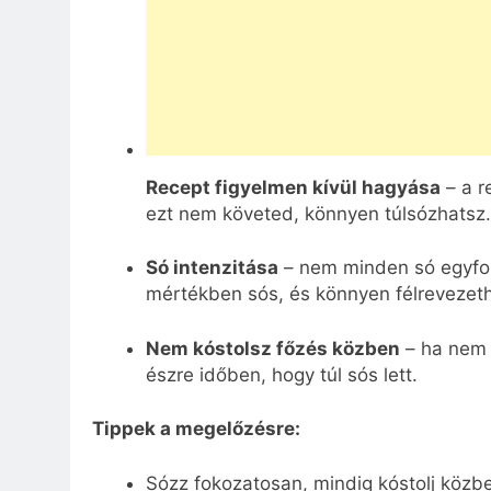
Recept figyelmen kívül hagyása
– a r
ezt nem követed, könnyen túlsózhatsz.
Só intenzitása
– nem minden só egyform
mértékben sós, és könnyen félrevezeth
Nem kóstolsz főzés közben
– ha nem 
észre időben, hogy túl sós lett.
Tippek a megelőzésre:
Sózz fokozatosan, mindig kóstolj közb