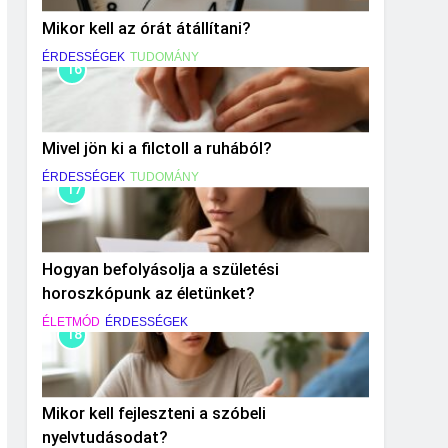
Mikor kell az órát átállítani?
ÉRDESSÉGEK
TUDOMÁNY
16
Mivel jön ki a filctoll a ruhából?
ÉRDESSÉGEK
TUDOMÁNY
17
Hogyan befolyásolja a születési
horoszkópunk az életünket?
ÉLETMÓD
ÉRDESSÉGEK
18
Mikor kell fejleszteni a szóbeli
nyelvtudásodat?