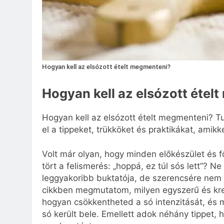
Hogyan kell az elsózott ételt megmenteni?
Hogyan kell az elsózott étel
Hogyan kell az elsózott ételt megmenteni? Tud
el a tippeket, trükköket és praktikákat, ami
Volt már olyan, hogy minden előkészület és fő
tört a felismerés: „hoppá, ez túl sós lett”? 
leggyakoribb buktatója, de szerencsére nem j
cikkben megmutatom, milyen egyszerű és kre
hogyan csökkentheted a só intenzitását, és m
só került bele. Emellett adok néhány tippet, 