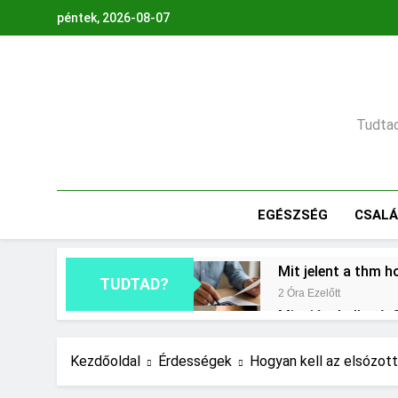
Ugrás
péntek, 2026-08-07
a
tartalomra
Tudtad,
EGÉSZSÉG
CSAL
Mit jelent a thm h
TUDTAD?
2 Óra Ezelőtt
Mire jó a kollagén
1 Nap Ezelőtt
Mikor kell tetőt cs
Kezdőoldal
Érdességek
Hogyan kell az elsózot
2 Nap Ezelőtt