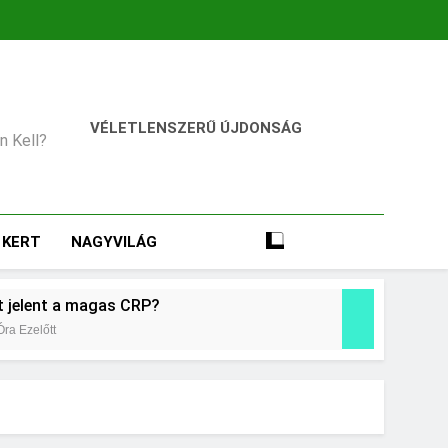
VÉLETLENSZERŰ ÚJDONSÁG
an Kell?
KERT
NAGYVILÁG
t jelent a magas CRP?
Óra Ezelőtt