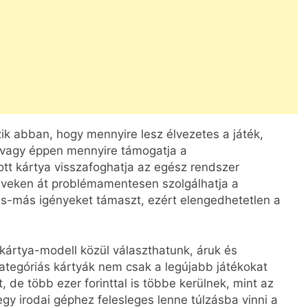
ik abban, hogy mennyire lesz élvezetes a játék,
, vagy éppen mennyire támogatja a
ott kártya visszafoghatja az egész rendszer
s éveken át problémamentesen szolgálhatja a
más-más igényeket támaszt, ezért elengedhetetlen a
kártya-modell közül választhatunk, áruk és
kategóriás kártyák nem csak a legújabb játékokat
t, de több ezer forinttal is többe kerülnek, mint az
y irodai géphez felesleges lenne túlzásba vinni a