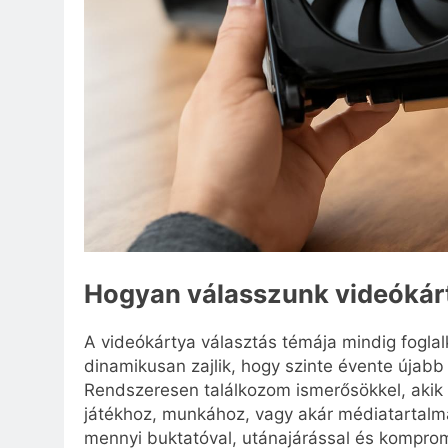
Hogyan válasszunk videókár
A videókártya választás témája mindig foglalk
dinamikusan zajlik, hogy szinte évente újabb
Rendszeresen találkozom ismerősökkel, akik 
játékhoz, munkához, vagy akár médiatartalma
mennyi buktatóval, utánajárással és komprom