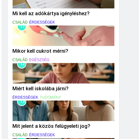
Mi kell az adókártya igényléshez?
CSALÁD
ÉRDESSÉGEK
11
Mikor kell cukrot mérni?
CSALÁD
EGÉSZSÉG
12
Miért kell iskolába járni?
ÉRDESSÉGEK
TUDOMÁNY
13
Mit jelent a közös felügyeleti jog?
CSALÁD
ÉRDESSÉGEK
14