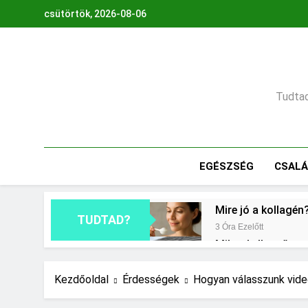
Ugrás
csütörtök, 2026-08-06
a
tartalomra
Tudtad,
EGÉSZSÉG
CSAL
Mire jó a kollagén
TUDTAD?
3 Óra Ezelőtt
Mikor kell tetőt cs
1 Nap Ezelőtt
Milyen fűtést érd
Kezdőoldal
Érdességek
Hogyan válasszunk vide
2 Nap Ezelőtt