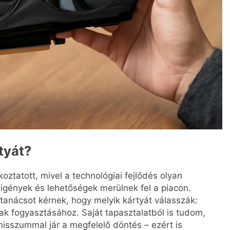
tyát?
oztatott, mivel a technológiai fejlődés olyan
 igények és lehetőségek merülnek fel a piacon.
tanácsot kérnek, hogy melyik kártyát válasszák:
k fogyasztásához. Saját tapasztalatból is tudom,
isszummal jár a megfelelő döntés – ezért is