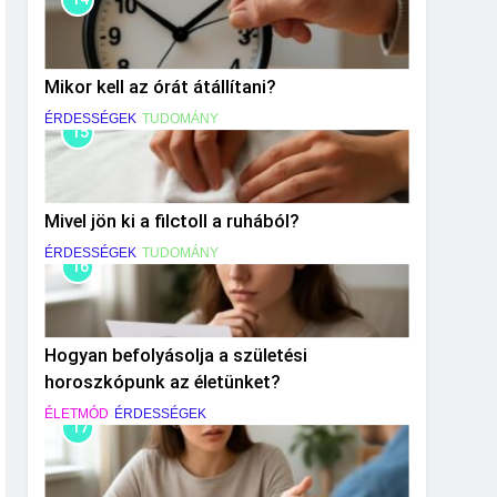
Mikor kell az órát átállítani?
ÉRDESSÉGEK
TUDOMÁNY
15
Mivel jön ki a filctoll a ruhából?
ÉRDESSÉGEK
TUDOMÁNY
16
Hogyan befolyásolja a születési
horoszkópunk az életünket?
ÉLETMÓD
ÉRDESSÉGEK
17