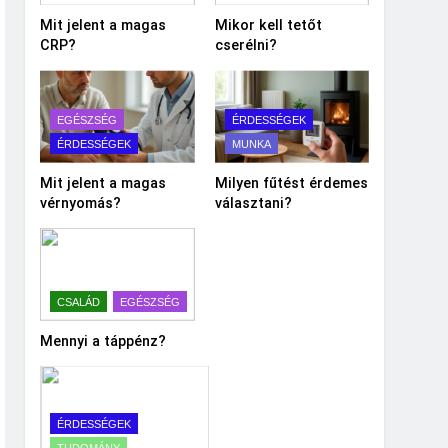
Mit jelent a magas
Mikor kell tetőt
CRP?
cserélni?
EGÉSZSÉG
ÉRDESSÉGEK
ÉRDESSÉGEK
MUNKA
Mit jelent a magas
Milyen fűtést érdemes
vérnyomás?
választani?
CSALÁD
EGÉSZSÉG
Mennyi a táppénz?
ÉRDESSÉGEK
TUDOMÁNY