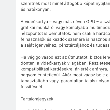
szeretnék most minél átfogóbb képet nyújtan
és hatékonyan.
A videókártya – vagy más néven GPU – a számí
grafikai munkáról vagy komolyabb multimédiá
nézőpontot is bemutatok: nem csak a hardcor
felhasználók és kezdők számára is hasznos 
a saját igényeihez, pénztárcájához és tudás
Ha végigolvasod ezt az útmutatót, biztos l
dönteni a videókártyák világában. Részletese
kompatibilitási kérdésekre, ár-érték arányra,
hagyom érintetlenül. Akár most vágsz bele e
tapasztaltabb vagy, garantáltan találsz olya
frissítésnél.
Tartalomjegyzék