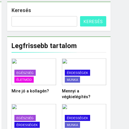
Keresés
KERESÉS
Legfrissebb tartalom
EGÉSZSÉG
ÉRDESSÉGEK
ÉLETMÓD
MUNKA
Mire jó a kollagén?
Mennyi a
végkielégítés?
EGÉSZSÉG
ÉRDESSÉGEK
ÉRDESSÉGEK
MUNKA