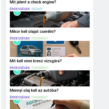
Mit jelent a check engine?
ÉRDESSÉGEK
TECH/IT
7
Mikor kell olajat cserélni?
ÉRDESSÉGEK
TUDOMÁNY
8
Mit kell vinni kresz vizsgára?
ÉRDESSÉGEK
TUDOMÁNY
9
Mennyi olaj kell az autóba?
ÉRDESSÉGEK
TUDOMÁNY
10