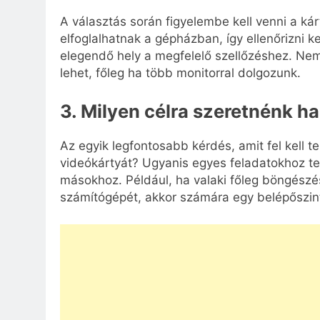
A választás során figyelembe kell venni a kárt
elfoglalhatnak a gépházban, így ellenőrizni k
elegendő hely a megfelelő szellőzéshez. Nem
lehet, főleg ha több monitorral dolgozunk.
3. Milyen célra szeretnénk h
Az egyik legfontosabb kérdés, amit fel kell 
videókártyát? Ugyanis egyes feladatokhoz te
másokhoz. Például, ha valaki főleg böngészé
számítógépét, akkor számára egy belépőszintű