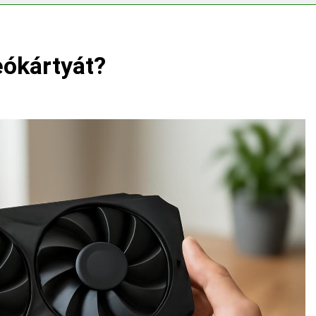
ségvizsgálathoz?
Mit hány fokon kell mosni?
3 Nap Ezelőtt
tt felverni a tojásfehérjét?
eókártyát?