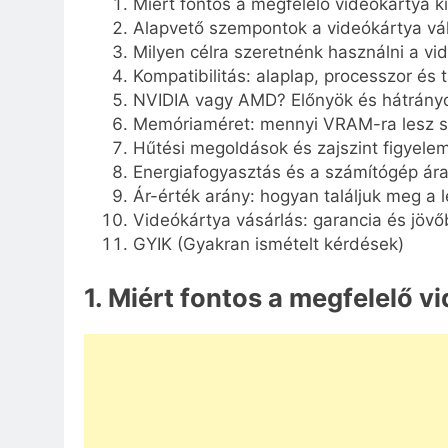
Miért fontos a megfelelő videókártya k
Alapvető szempontok a videókártya vá
Milyen célra szeretnénk használni a vi
Kompatibilitás: alaplap, processzor és 
NVIDIA vagy AMD? Előnyök és hátrányo
Memóriaméret: mennyi VRAM-ra lesz 
Hűtési megoldások és zajszint figyele
Energiafogyasztás és a számítógép ár
Ár-érték arány: hogyan találjuk meg a 
Videókártya vásárlás: garancia és jövő
GYIK (Gyakran ismételt kérdések)
1. Miért fontos a megfelelő v