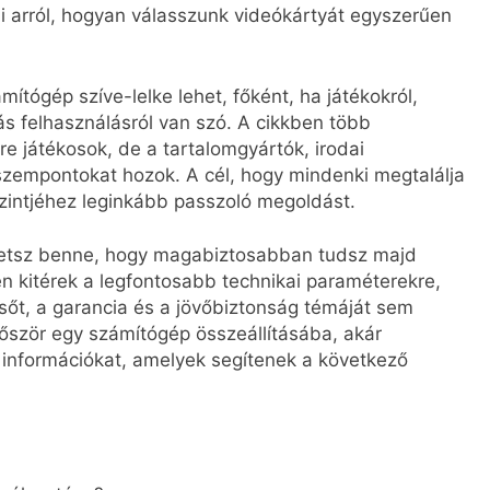
i arról, hogyan válasszunk videókártyát egyszerűen
tógép szíve-lelke lehet, főként, ha játékokról,
s felhasználásról van szó. A cikkben több
e játékosok, de a tartalomgyártók, irodai
szempontokat hozok. A cél, hogy mindenki megtalálja
szintjéhez leginkább passzoló megoldást.
ehetsz benne, hogy magabiztosabban tudsz majd
n kitérek a legfontosabb technikai paraméterekre,
 sőt, a garancia és a jövőbiztonság témáját sem
lőször egy számítógép összeállításába, akár
n információkat, amelyek segítenek a következő