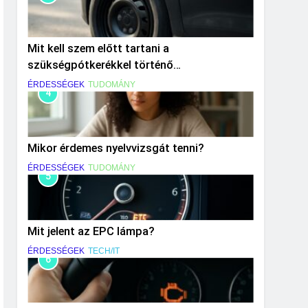
Mit kell szem előtt tartani a
szükségpótkerékkel történő
közlekedéskor?
ÉRDESSÉGEK
TUDOMÁNY
4
Mikor érdemes nyelvvizsgát tenni?
ÉRDESSÉGEK
TUDOMÁNY
5
Mit jelent az EPC lámpa?
ÉRDESSÉGEK
TECH/IT
6