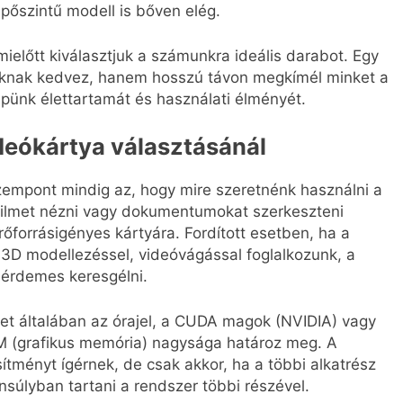
pőszintű modell is bőven elég.
előtt kiválasztjuk a számunkra ideális darabot. Egy
nknak kedvez, hanem hosszú távon megkímél minket a
épünk élettartamát és használati élményét.
deókártya választásánál
zempont mindig az, hogy mire szeretnénk használni a
 filmet nézni vagy dokumentumokat szerkeszteni
őforrásigényes kártyára. Fordított esetben, ha a
 3D modellezéssel, videóvágással foglalkozunk, a
 érdemes keresgélni.
yet általában az órajel, a CUDA magok (NVIDIA) vagy
M (grafikus memória) nagysága határoz meg. A
ményt ígérnek, de csak akkor, ha a többi alkatrész
nsúlyban tartani a rendszer többi részével.