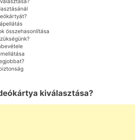
iválasztása?
lasztásánál
deókártyát?
tápellátás
k összehasonlítása
szükségünk?
mbevétele
amellátása
legjobbat?
biztonság
ideókártya kiválasztása?