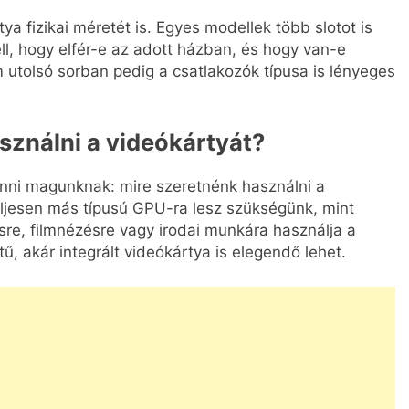
ya fizikai méretét is. Egyes modellek több slotot is
ell, hogy elfér-e az adott házban, és hogy van-e
 utolsó sorban pedig a csatlakozók típusa is lényeges
asználni a videókártyát?
tenni magunknak: mire szeretnénk használni a
ljesen más típusú GPU-ra lesz szükségünk, mint
sre, filmnézésre vagy irodai munkára használja a
, akár integrált videókártya is elegendő lehet.