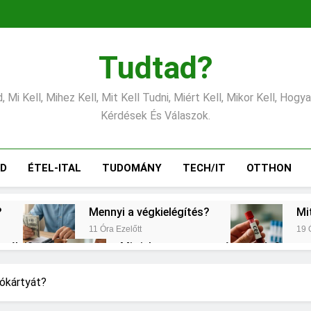
Tudtad?
 Mi Kell, Mihez Kell, Mit Kell Tudni, Miért Kell, Mikor Kell, Hogy
Kérdések És Válaszok.
ÁD
ÉTEL-ITAL
TUDOMÁNY
TECH/IT
OTTHON
?
Mennyi a végkielégítés?
Mi
11 Óra Ezelőtt
19 
erélni?
Mit jelent a magas vérnyomás?
1 Nap Ezelőtt
emes választani?
Mennyi a táppénz?
ókártyát?
2 Nap Ezelőtt