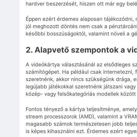
hardver beszerzését, hiszen ott már egy belé
Éppen ezért érdemes alaposan tájékozódni, mi
jól meghozott döntés nem csak a pénztárcá
későbbi bosszúságoktól, valamint növeli a g
2. Alapvető szempontok a vi
A videókártya választásánál az elsődleges s
számítógépet. Ha például csak internetezni,
szeretnénk, akkor nincs szükségünk drága, er
legújabb játékokkal szeretnénk játszani vagy
közép- vagy felsőkategóriás modellek között
Fontos tényező a kártya teljesítménye, amel
stream processzorok (AMD), valamint a VRA
magasabb számok természetesen jobb teljesít
is képes kihasználni ezt. Érdemes ezért egye