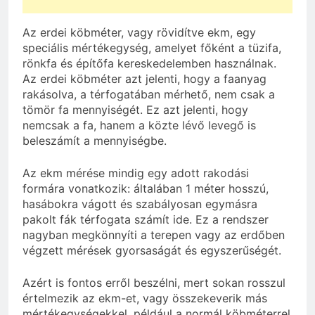
Az erdei köbméter, vagy rövidítve ekm, egy
speciális mértékegység, amelyet főként a tüzifa,
rönkfa és építőfa kereskedelemben használnak.
Az erdei köbméter azt jelenti, hogy a faanyag
rakásolva, a térfogatában mérhető, nem csak a
tömör fa mennyiségét. Ez azt jelenti, hogy
nemcsak a fa, hanem a közte lévő levegő is
beleszámít a mennyiségbe.
Az ekm mérése mindig egy adott rakodási
formára vonatkozik: általában 1 méter hosszú,
hasábokra vágott és szabályosan egymásra
pakolt fák térfogata számít ide. Ez a rendszer
nagyban megkönnyíti a terepen vagy az erdőben
végzett mérések gyorsaságát és egyszerűségét.
Azért is fontos erről beszélni, mert sokan rosszul
értelmezik az ekm-et, vagy összekeverik más
mértékegységekkel, például a normál köbméterrel