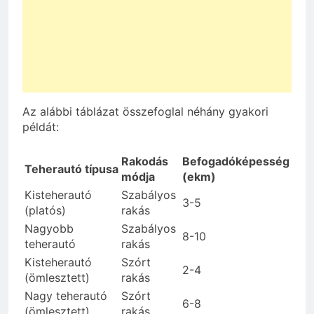
Az alábbi táblázat összefoglal néhány gyakori
példát:
Rakodás
Befogadóképesség
Teherautó típusa
módja
(ekm)
Kisteherautó
Szabályos
3-5
(platós)
rakás
Nagyobb
Szabályos
8-10
teherautó
rakás
Kisteherautó
Szórt
2-4
(ömlesztett)
rakás
Nagy teherautó
Szórt
6-8
(ömlesztett)
rakás