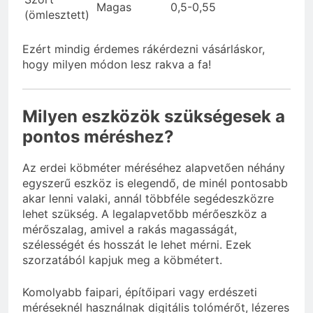
Magas
0,5-0,55
(ömlesztett)
Ezért mindig érdemes rákérdezni vásárláskor,
hogy milyen módon lesz rakva a fa!
Milyen eszközök szükségesek a
pontos méréshez?
Az erdei köbméter méréséhez alapvetően néhány
egyszerű eszköz is elegendő, de minél pontosabb
akar lenni valaki, annál többféle segédeszközre
lehet szükség. A legalapvetőbb mérőeszköz a
mérőszalag, amivel a rakás magasságát,
szélességét és hosszát le lehet mérni. Ezek
szorzatából kapjuk meg a köbmétert.
Komolyabb faipari, építőipari vagy erdészeti
méréseknél használnak digitális tolómérőt, lézeres