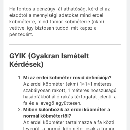
Ha fontos a pénzügyi átláthatóság, kérd el az
eladótól a mennyiségi adatokat mind erdei
köbméterre, mind tömör köbméterre (nkm)
vetítve, így biztosan tudod, mit kapsz a
pénzedért.
GYIK (Gyakran Ismételt
Kérdések)
Mi az erdei köbméter rövid definíciója?
Az erdei köbméter (ekm) 1x1x1 méteres,
szabályosan rakott, 1 méteres hosszúságú
hasábfákból álló rakás térfogatát jelenti, a
fa és a levegő együttesen.
Miben különbözik az erdei köbméter a
normál köbmétertől?
Az erdei köbméter tartalmazza a fa közti
levegőt, a normál köbméter csak a tömör