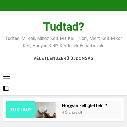
Ugrás
a
tartalomra
Tudtad?
Tudtad, Mi Kell, Mihez Kell, Mit Kell Tudni, Miért Kell, Mikor
Kell, Hogyan Kell? Kérdések És Válaszok.
VÉLETLENSZERŰ ÚJDONSÁG
Hogyan kell glettelni?
TUDTAD?
4 Óra Ezelőtt
Mikor kell büfiztetni a
babát?