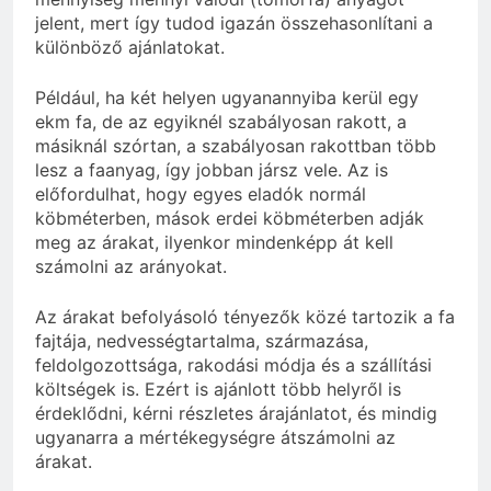
jelent, mert így tudod igazán összehasonlítani a
különböző ajánlatokat.
Például, ha két helyen ugyanannyiba kerül egy
ekm fa, de az egyiknél szabályosan rakott, a
másiknál szórtan, a szabályosan rakottban több
lesz a faanyag, így jobban jársz vele. Az is
előfordulhat, hogy egyes eladók normál
köbméterben, mások erdei köbméterben adják
meg az árakat, ilyenkor mindenképp át kell
számolni az arányokat.
Az árakat befolyásoló tényezők közé tartozik a fa
fajtája, nedvességtartalma, származása,
feldolgozottsága, rakodási módja és a szállítási
költségek is. Ezért is ajánlott több helyről is
érdeklődni, kérni részletes árajánlatot, és mindig
ugyanarra a mértékegységre átszámolni az
árakat.