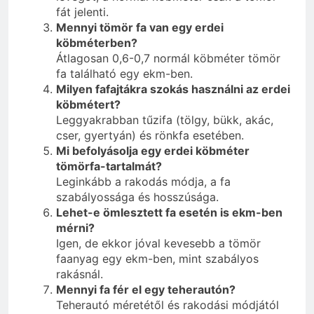
fát jelenti.
Mennyi tömör fa van egy erdei
köbméterben?
Átlagosan 0,6-0,7 normál köbméter tömör
fa található egy ekm-ben.
Milyen fafajtákra szokás használni az erdei
köbmétert?
Leggyakrabban tűzifa (tölgy, bükk, akác,
cser, gyertyán) és rönkfa esetében.
Mi befolyásolja egy erdei köbméter
tömörfa-tartalmát?
Leginkább a rakodás módja, a fa
szabályossága és hosszúsága.
Lehet-e ömlesztett fa esetén is ekm-ben
mérni?
Igen, de ekkor jóval kevesebb a tömör
faanyag egy ekm-ben, mint szabályos
rakásnál.
Mennyi fa fér el egy teherautón?
Teherautó méretétől és rakodási módjától