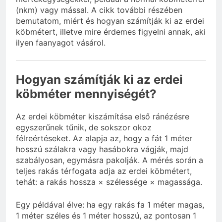
(nkm) vagy mással. A cikk további részében
bemutatom, miért és hogyan számítják ki az erdei
köbmétert, illetve mire érdemes figyelni annak, aki
ilyen faanyagot vásárol.
Hogyan számítják ki az erdei
köbméter mennyiségét?
Az erdei köbméter kiszámítása első ránézésre
egyszerűnek tűnik, de sokszor okoz
félreértéseket. Az alapja az, hogy a fát 1 méter
hosszú szálakra vagy hasábokra vágják, majd
szabályosan, egymásra pakolják. A mérés során a
teljes rakás térfogata adja az erdei köbmétert,
tehát: a rakás hossza × szélessége × magassága.
Egy példával élve: ha egy rakás fa 1 méter magas,
1 méter széles és 1 méter hosszú, az pontosan 1