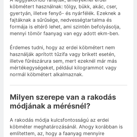
köbmétert használnak: tölgy, bükk, akác, cser,
gyertyán, illetve fenyő- és nyárfélék. Ezeknek a
fajtáknak a sűrűsége, nedvességtartalma és
formája is eltérő lehet, ami szintén befolyásolja,
mennyi tömör faanyag van egy adott ekm-ben.
Érdemes tudni, hogy az erdei köbmétert nem
használják aprított tűzifa vagy brikett esetén,
illetve fűrészárura sem, mert ezeknél már más
mértékegységeket, például kilogrammot vagy
normál köbmétert alkalmaznak.
Milyen szerepe van a rakodás
módjának a mérésnél?
A rakodás módja kulcsfontosságú az erdei
köbméter meghatározásánál. Ahogy korábban is
említettem, az, hogy a faanyag mennyire