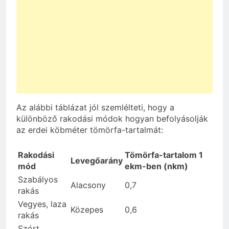
Az alábbi táblázat jól szemlélteti, hogy a
különböző rakodási módok hogyan befolyásolják
az erdei köbméter tömörfa-tartalmát:
Rakodási
Tömörfa-tartalom 1
Levegőarány
mód
ekm-ben (nkm)
Szabályos
Alacsony
0,7
rakás
Vegyes, laza
Közepes
0,6
rakás
Szórt