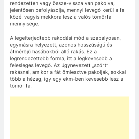
rendezetten vagy össze-vissza van pakolva,
jelentősen befolyásolja, mennyi levegő kerül a fa
közé, vagyis mekkora lesz a valós tömörfa
mennyisége.
A legelterjedtebb rakodási mód a szabályosan,
egymásra helyezett, azonos hosszúságú és
átmérőjű hasábokból álló rakás. Ez a
legrendezettebb forma, itt a legkevesebb a
felesleges levegő. Az úgynevezett „szórt”
rakásnál, amikor a fát ömlesztve pakolják, sokkal
több a hézag, így egy ekm-ben kevesebb lesz a
tömör fa.