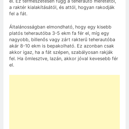
el. Ez természetesen függ a teherautó méretétől,
a raktér kialakításától, és attól, hogyan rakodják
fel a fát.
Általánosságban elmondható, hogy egy kisebb
platós teherautóba 3-5 ekm fa fér el, míg egy
nagyobb, billenős vagy zárt rakterű teherautóba
akár 8-10 ekm is bepakolható. Ez azonban csak
akkor igaz, ha a fát szépen, szabályosan rakják
fel. Ha ömlesztve, lazán, akkor jóval kevesebb fér
el.