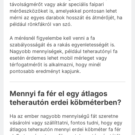
távolságmérőt vagy akár speciális faipari
mérőeszközöket is, amelyekkel pontosan lehet
mérni az egyes darabok hosszát és átmérőjét, ha
például rönkfákról van szó.
A mérésnél figyelembe kell venni a fa
szabályosságát és a rakás egyenletességét is.
Nagyobb mennyiségek, például teherautónyi fa
esetén érdemes lehet mobil mérleget vagy
térfogatmérőt is alkalmazni, hogy minél
pontosabb eredményt kapjunk.
Mennyi fa fér el egy átlagos
teherautón erdei köbméterben?
Ha az ember nagyobb mennyiségű fát szeretne
vásárolni vagy szállíttatni, fontos tudni, hogy egy
átlagos teherautón mennyi erdei köbméter fa fér