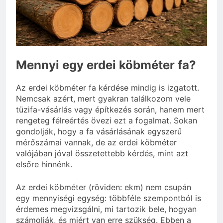
3 Nap Ezelőtt
Mennyi egy erdei köbméter fa?
Az erdei köbméter fa kérdése mindig is izgatott.
Nemcsak azért, mert gyakran találkozom vele
tüzifa-vásárlás vagy építkezés során, hanem mert
rengeteg félreértés övezi ezt a fogalmat. Sokan
gondolják, hogy a fa vásárlásának egyszerű
mérőszámai vannak, de az erdei köbméter
valójában jóval összetettebb kérdés, mint azt
elsőre hinnénk.
Az erdei köbméter (röviden: ekm) nem csupán
egy mennyiségi egység: többféle szempontból is
érdemes megvizsgálni, mi tartozik bele, hogyan
számolják, és miért van erre szükség. Ebben a