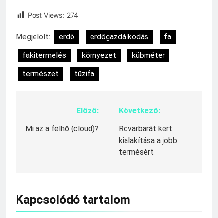
Post Views:
274
Megjelölt:
erdő
erdőgazdálkodás
fa
fakitermelés
környezet
kübméter
természet
tűzifa
Előző:
Következő:
Bejegyzés
navigáció
Mi az a felhő (cloud)?
Rovarbarát kert
kialakítása a jobb
termésért
Kapcsolódó tartalom