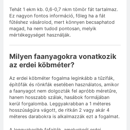
Tehát 1 ekm kb. 0,6-0,7 nkm tömör fát tartalmaz.
Ez nagyon fontos információ, főleg ha a fát
fűtéshez vásárolod, mert könnyen becsaphatod
magad, ha nem tudod pontosan, melyik
mértékegységet használják.
Milyen faanyagokra vonatkozik
az erdei köbméter?
Az erdei köbméter fogalma leginkább a tűzifák,
építőfák és rönkfák esetében használatos, amikor
a faanyagot nem dolgozták fel apróbb méretűre,
hanem hosszabb szálak, hasábok formájában
kerül forgalomba. Leggyakrabban a 1 méteres
hosszúságúra vágott, de ritkán 2 vagy akár 4
méteres darabokra is alkalmazzák ezt a fogalmat.
A leggyakoribb fafajták, amelyeknél erdei