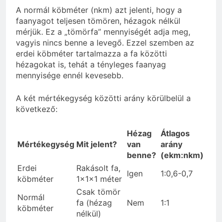
A normál köbméter (nkm) azt jelenti, hogy a
faanyagot teljesen tömören, hézagok nélkül
mérjük. Ez a „tömörfa” mennyiségét adja meg,
vagyis nincs benne a levegő. Ezzel szemben az
erdei köbméter tartalmazza a fa közötti
hézagokat is, tehát a tényleges faanyag
mennyisége ennél kevesebb.
A két mértékegység közötti arány körülbelül a
következő:
Hézag
Átlagos
Mértékegység
Mit jelent?
van
arány
benne?
(ekm:nkm)
Erdei
Rakásolt fa,
Igen
1:0,6-0,7
köbméter
1x1x1 méter
Csak tömör
Normál
fa (hézag
Nem
1:1
köbméter
nélkül)