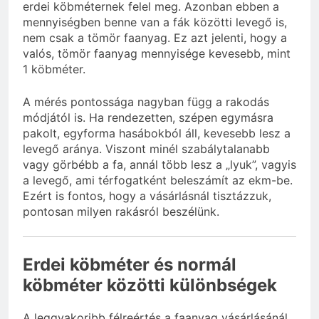
erdei köbméternek felel meg. Azonban ebben a
mennyiségben benne van a fák közötti levegő is,
nem csak a tömör faanyag. Ez azt jelenti, hogy a
valós, tömör faanyag mennyisége kevesebb, mint
1 köbméter.
A mérés pontossága nagyban függ a rakodás
módjától is. Ha rendezetten, szépen egymásra
pakolt, egyforma hasábokból áll, kevesebb lesz a
levegő aránya. Viszont minél szabálytalanabb
vagy görbébb a fa, annál több lesz a „lyuk”, vagyis
a levegő, ami térfogatként beleszámít az ekm-be.
Ezért is fontos, hogy a vásárlásnál tisztázzuk,
pontosan milyen rakásról beszélünk.
Erdei köbméter és normál
köbméter közötti különbségek
A leggyakoribb félreértés a faanyag vásárlásánál