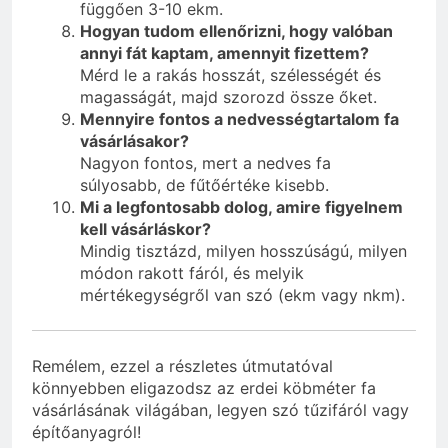
függően 3-10 ekm.
Hogyan tudom ellenőrizni, hogy valóban
annyi fát kaptam, amennyit fizettem?
Mérd le a rakás hosszát, szélességét és
magasságát, majd szorozd össze őket.
Mennyire fontos a nedvességtartalom fa
vásárlásakor?
Nagyon fontos, mert a nedves fa
súlyosabb, de fűtőértéke kisebb.
Mi a legfontosabb dolog, amire figyelnem
kell vásárláskor?
Mindig tisztázd, milyen hosszúságú, milyen
módon rakott fáról, és melyik
mértékegységről van szó (ekm vagy nkm).
Remélem, ezzel a részletes útmutatóval
könnyebben eligazodsz az erdei köbméter fa
vásárlásának világában, legyen szó tűzifáról vagy
építőanyagról!