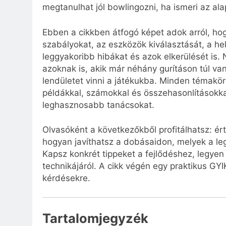
megtanulhat jól bowlingozni, ha ismeri az ala
Ebben a cikkben átfogó képet adok arról, ho
szabályokat, az eszközök kiválasztását, a hel
leggyakoribb hibákat és azok elkerülését is
azoknak is, akik már néhány gurításon túl va
lendületet vinni a játékukba. Minden témakörn
példákkal, számokkal és összehasonlításokka
leghasznosabb tanácsokat.
Olvasóként a következőkből profitálhatsz: ért
hogyan javíthatsz a dobásaidon, melyek a le
Kapsz konkrét tippeket a fejlődéshez, legyen 
technikájáról. A cikk végén egy praktikus GYIK
kérdésekre.
Tartalomjegyzék