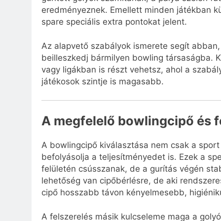
eredményeznek. Emellett minden játékban kül
spare speciális extra pontokat jelent.
Az alapvető szabályok ismerete segít abban,
beilleszkedj bármilyen bowling társaságba. 
vagy ligákban is részt vehetsz, ahol a szab
játékosok szintje is magasabb.
A megfelelő bowlingcipő és f
A bowlingcipő kiválasztása nem csak a sport
befolyásolja a teljesítményedet is. Ezek a spe
felületén csússzanak, de a gurítás végén st
lehetőség van cipőbérlésre, de aki rendszeres
cipő hosszabb távon kényelmesebb, higiénikus
A felszerelés másik kulcseleme maga a golyó