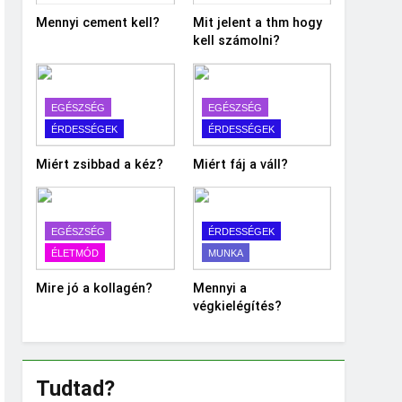
Mennyi cement kell?
Mit jelent a thm hogy
kell számolni?
EGÉSZSÉG
EGÉSZSÉG
ÉRDESSÉGEK
ÉRDESSÉGEK
Miért zsibbad a kéz?
Miért fáj a váll?
EGÉSZSÉG
ÉRDESSÉGEK
ÉLETMÓD
MUNKA
Mire jó a kollagén?
Mennyi a
végkielégítés?
Tudtad?