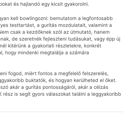
pokat és hajlandó egy kicsit gyakorolni.
gyan kell bowlingozni: bemutatom a legfontosabb
yes testtartást, a gurítás mozdulatait, valamint a
. Nem csak a kezdőknek szól az útmutató, hanem
nnak, de szeretnék fejleszteni tudásukat, vagy épp új
él kitérünk a gyakorlati részletekre, konkrét
l, hogy mindenki megtalálja a számára
eni fogod, miért fontos a megfelelő felszerelés,
ggyakoribb buktatók, és hogyan kerülheted el őket.
szó akár a gurítás pontosságáról, akár a célzás
 rész is segít gyors válaszokat találni a leggyakoribb