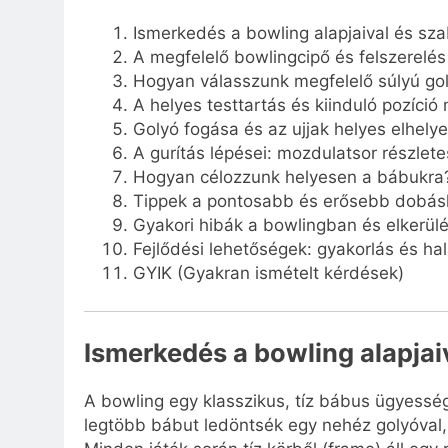
Ismerkedés a bowling alapjaival és sza
A megfelelő bowlingcipő és felszerelés
Hogyan válasszunk megfelelő súlyú go
A helyes testtartás és kiinduló pozíci
Golyó fogása és az ujjak helyes elhely
A gurítás lépései: mozdulatsor részlet
Hogyan célozzunk helyesen a bábukra
Tippek a pontosabb és erősebb dobás
Gyakori hibák a bowlingban és elkerül
Fejlődési lehetőségek: gyakorlás és ha
GYIK (Gyakran ismételt kérdések)
Ismerkedés a bowling alapjai
A bowling egy klasszikus, tíz bábus ügyesség
legtöbb bábut ledöntsék egy nehéz golyóval,