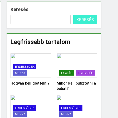
Keresés
KERESÉS
Legfrissebb tartalom
ÉRDESSÉGEK
MUNKA
CSALÁD
EGÉSZSÉG
Hogyan kell glettelni?
Mikor kell büfiztetni a
babát?
ÉRDESSÉGEK
ÉRDESSÉGEK
MUNKA
MUNKA