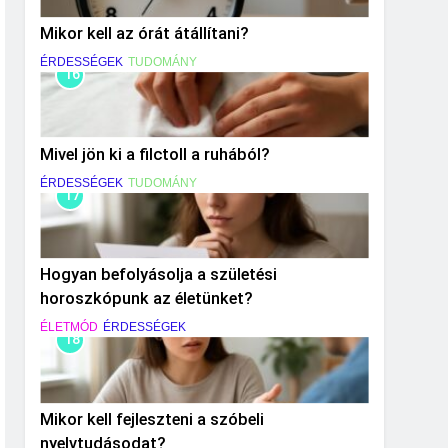
Mikor kell az órát átállítani?
ÉRDESSÉGEK
TUDOMÁNY
16
Mivel jön ki a filctoll a ruhából?
ÉRDESSÉGEK
TUDOMÁNY
17
Hogyan befolyásolja a születési
horoszkópunk az életünket?
ÉLETMÓD
ÉRDESSÉGEK
18
Mikor kell fejleszteni a szóbeli
nyelvtudásodat?