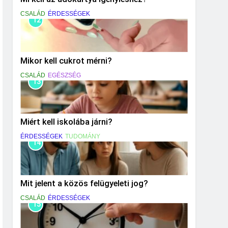
CSALÁD
ÉRDESSÉGEK
12
Mikor kell cukrot mérni?
CSALÁD
EGÉSZSÉG
13
Miért kell iskolába járni?
ÉRDESSÉGEK
TUDOMÁNY
14
Mit jelent a közös felügyeleti jog?
CSALÁD
ÉRDESSÉGEK
15