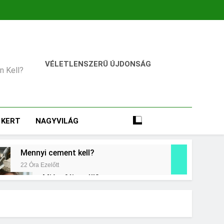
VÉLETLENSZERŰ ÚJDONSÁG
an Kell?
KERT
NAGYVILÁG
Mennyi cement kell?
22 Óra Ezelőtt
Miért fáj a váll?
2 Nap Ezelőtt
t jelent a magas CRP?
ap Ezelőtt