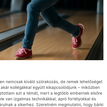
szen nemcsak kiváló szórakozás, de remek lehetőséget
y akár kollégákkal együtt kikapcsolódjunk – miközben
asztottam ezt a témát, mert a legtöbb embernek elsőre
le van izgalmas technikákkal, apró fortélyokkal és
árulnak a sikerhez. Szeretném megmutatni, hogy bárki