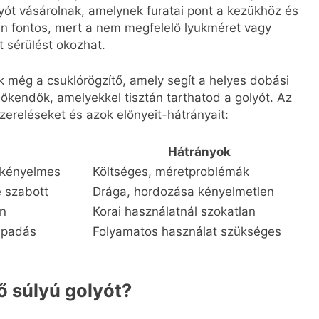
yót vásárolnak, amelynek furatai pont a kezükhöz és
n fontos, mert a nem megfelelő lyukméret vagy
 sérülést okozhat.
 még a csuklórögzítő, amely segít a helyes dobási
lőkendők, amelyekkel tisztán tarthatod a golyót. Az
zereléseket és azok előnyeit-hátrányait:
Hátrányok
 kényelmes
Költséges, méretproblémák
 szabott
Drága, hordozása kényelmetlen
an
Korai használatnál szokatlan
tapadás
Folyamatos használat szükséges
 súlyú golyót?