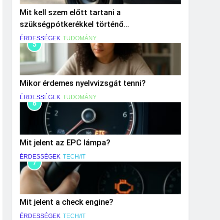
Mit kell szem előtt tartani a
szükségpótkerékkel történő
közlekedéskor?
ÉRDESSÉGEK
TUDOMÁNY
5
Mikor érdemes nyelvvizsgát tenni?
ÉRDESSÉGEK
TUDOMÁNY
6
Mit jelent az EPC lámpa?
ÉRDESSÉGEK
TECH/IT
7
Mit jelent a check engine?
ÉRDESSÉGEK
TECH/IT