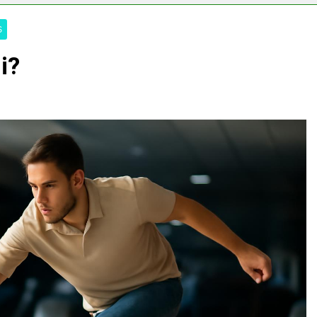
erélni?
S
i?