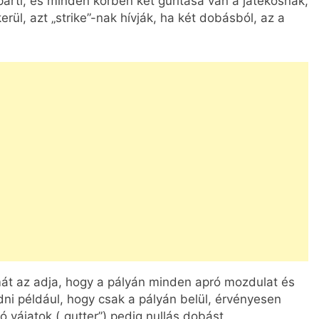
 parti, és minden körben két gurítása van a játékosnak,
rül, azt „strike”-nak hívják, ha két dobásból, az a
át az adja, hogy a pályán minden apró mozdulat és
ni például, hogy csak a pályán belül, érvényesen
ó vájatok („gutter”) pedig nullás dobást