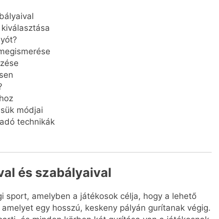
bályaival
 kiválasztása
lyót?
ó megismerése
ezése
esen
?
hoz
ésük módjai
ladó technikák
val és szabályaival
i sport, amelyben a játékosok célja, hogy a lehető
 amelyet egy hosszú, keskeny pályán gurítanak végig.