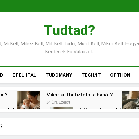
Tudtad?
 Mi Kell, Mihez Kell, Mit Kell Tudni, Miért Kell, Mikor Kell, Hogy
Kérdések És Válaszok.
ÁD
ÉTEL-ITAL
TUDOMÁNY
TECH/IT
OTTHON
lni?
Mikor kell büfiztetni a babát?
14 Óra Ezelőtt
ogy kell számolni?
Miért zsibbad a kéz?
2 Nap Ezelőtt
?
Mennyi a végkielégítés?
Mi
i?
3 Nap Ezelőtt
3 N