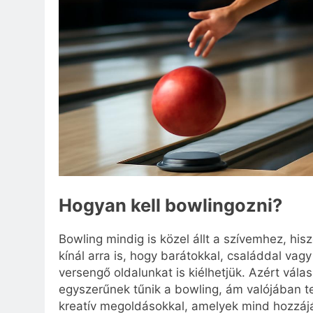
Hogyan kell bowlingozni?
Bowling mindig is közel állt a szívemhez, hi
kínál arra is, hogy barátokkal, családdal vag
versengő oldalunkat is kiélhetjük. Azért vál
egyszerűnek tűnik a bowling, ám valójában te
kreatív megoldásokkal, amelyek mind hozzáj