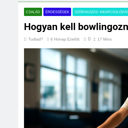
Mikor kell tetőt cs
3 Nap Ezelőtt
CSALÁD
ÉRDESSÉGEK
SZÓRAKOZÁS- KIKAPCSOLÓDÁ
Hogyan kell bowlingozn
0
Tudtad?
6 Hónap Ezelőtt
17 Mins