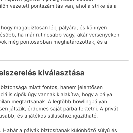
ön vezetett pontszámítás van, ahol a strike és a
 hogy magabiztosan lépj pályára, és könnyen
Később, ha már rutinosabb vagy, akár versenyeken
ályok még pontosabban meghatározottak, és a
elszerelés kiválasztása
 biztonsága miatt fontos, hanem jelentősen
ciális cipők úgy vannak kialakítva, hogy a pálya
abilan megtartsanak. A legtöbb bowlingpályán
en játszik, érdemes saját párba fektetni. A privát
abb, és a játékos stílusához igazítható.
. Habár a pályák biztosítanak különböző súlyú és