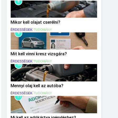
8
Mikor kell olajat cserélni?
ÉRDESSÉGEK
TUDOMÁNY
9
Mit kell vinni kresz vizsgára?
ÉRDESSÉGEK
TUDOMÁNY
10
Mennyi olaj kell az autóba?
ÉRDESSÉGEK
TUDOMÁNY
11
Mi kell az adókártya igényléshez?