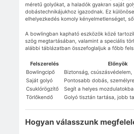
méretű golyókat, a haladók gyakran saját gol
dobástechnikájukhoz igazodnak. Ez különöse
elhelyezkedés komoly kényelmetlenséget, sőt
A bowlingban kapható eszközök közé tartozik
szög megtartásában, valamint a speciális tör
alábbi táblázatban összefoglaljuk a főbb fels
Felszerelés
Előnyök
Bowlingcipő
Biztonság, csúszásvédelem,
Saját golyó
Pontosabb dobás, személyre
Csuklórögzítő
Segít a helyes mozdulatokb
Törlőkendő
Golyó tisztán tartása, jobb 
Hogyan válasszunk megfelelő