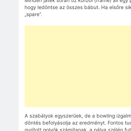
Minden játék során tíz körből (frame) áll egy
hogy ledöntse az összes bábut. Ha elsőre sike
„spare”.
A szabályok egyszerűek, de a bowling izgalm
döntés befolyásolja az eredményt. Fontos tud
gurított golyók számítanak, a pálya szélén fut