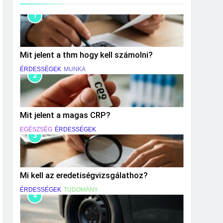
1
Mit jelent a thm hogy kell számolni?
ÉRDESSÉGEK
MUNKA
2
Mit jelent a magas CRP?
EGÉSZSÉG
ÉRDESSÉGEK
3
Mi kell az eredetiségvizsgálathoz?
ÉRDESSÉGEK
TUDOMÁNY
4