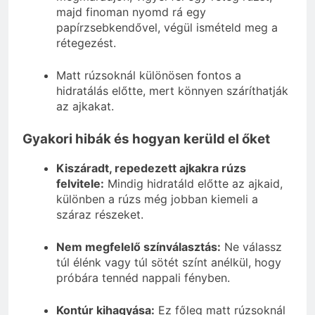
majd finoman nyomd rá egy
papírzsebkendővel, végül ismételd meg a
rétegezést.
Matt rúzsoknál különösen fontos a
hidratálás előtte, mert könnyen száríthatják
az ajkakat.
Gyakori hibák és hogyan kerüld el őket
Kiszáradt, repedezett ajkakra rúzs
felvitele:
Mindig hidratáld előtte az ajkaid,
különben a rúzs még jobban kiemeli a
száraz részeket.
Nem megfelelő színválasztás:
Ne válassz
túl élénk vagy túl sötét színt anélkül, hogy
próbára tennéd nappali fényben.
Kontúr kihagyása:
Ez főleg matt rúzsoknál