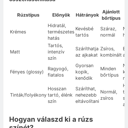
Ajánlott
Rúzstípus
Előnyök
Hátrányok
bőrtípus
Hidratál,
Kevésbé
Száraz,
Na
Krémes
természetes
tartós
normál
hé
hatás
Tartós,
Száríthatja
Zsíros,
Es
Matt
intenzív
az ajkakat
kombinált
al
szín
Gyorsan
Na
Ragyogó,
Minden
Fényes (glossy)
kopik,
k
fiatalos
bőrtípus
kenődik
me
H
Hosszan
Száríthat,
Normál,
ta
Tinták/folyékony
tartó, élénk
nehezebb
zsíros
sm
szín
eltávolítani
al
Hogyan válaszd ki a rúzs
színét?