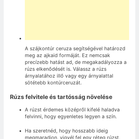
A szájkontúr ceruza segítségével határozd
meg az ajkaid formáját. Ez nemcsak
precízebb hatást ad, de megakadályozza a
rúzs elkenődését is. Válassz a rúzs
árnyalatához illő vagy egy árnyalattal
sötétebb kontúrceruzát.
Rúzs felvitele és tartósság növelése
A rúzst érdemes középről kifelé haladva
felvinni, hogy egyenletes legyen a szín.
Ha szeretnéd, hogy hosszabb ideig
megmaradjon, vigyél fel egy réteg rúzst,