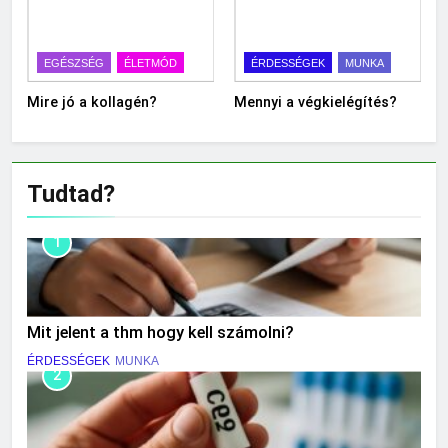
EGÉSZSÉG
ÉLETMÓD
ÉRDESSÉGEK
MUNKA
Mire jó a kollagén?
Mennyi a végkielégítés?
Tudtad?
1
Mit jelent a thm hogy kell számolni?
ÉRDESSÉGEK
MUNKA
2