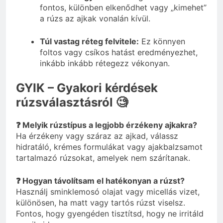
fontos, különben elkenődhet vagy „kimehet”
a rúzs az ajkak vonalán kívül.
Túl vastag réteg felvitele:
Ez könnyen
foltos vagy csíkos hatást eredményezhet,
inkább inkább rétegezz vékonyan.
GYIK – Gyakori kérdések
rúzsválasztásról 🧐
❓ Melyik rúzstípus a legjobb érzékeny ajkakra?
Ha érzékeny vagy száraz az ajkad, válassz
hidratáló, krémes formulákat vagy ajakbalzsamot
tartalmazó rúzsokat, amelyek nem szárítanak.
❓ Hogyan távolítsam el hatékonyan a rúzst?
Használj sminklemosó olajat vagy micellás vizet,
különösen, ha matt vagy tartós rúzst viselsz.
Fontos, hogy gyengéden tisztítsd, hogy ne irritáld