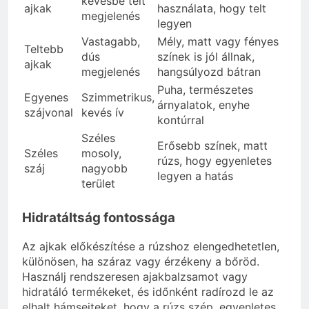
kevésbé telt
ajkak
használata, hogy telt
megjelenés
legyen
Vastagabb,
Mély, matt vagy fényes
Teltebb
dús
színek is jól állnak,
ajkak
megjelenés
hangsúlyozd bátran
Puha, természetes
Egyenes
Szimmetrikus,
árnyalatok, enyhe
szájvonal
kevés ív
kontúrral
Széles
Erősebb színek, matt
Széles
mosoly,
rúzs, hogy egyenletes
száj
nagyobb
legyen a hatás
terület
Hidratáltság fontossága
Az ajkak előkészítése a rúzshoz elengedhetetlen,
különösen, ha száraz vagy érzékeny a bőröd.
Használj rendszeresen ajakbalzsamot vagy
hidratáló termékeket, és időnként radírozd le az
elhalt hámsejteket, hogy a rúzs szép, egyenletes