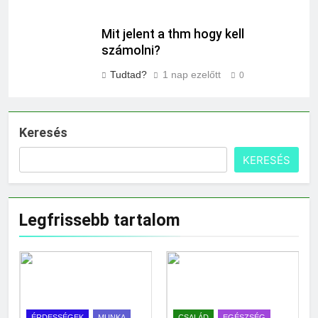
Mit jelent a thm hogy kell
számolni?
Tudtad?
1 nap ezelőtt
0
Keresés
KERESÉS
Legfrissebb tartalom
ÉRDESSÉGEK
MUNKA
CSALÁD
EGÉSZSÉG