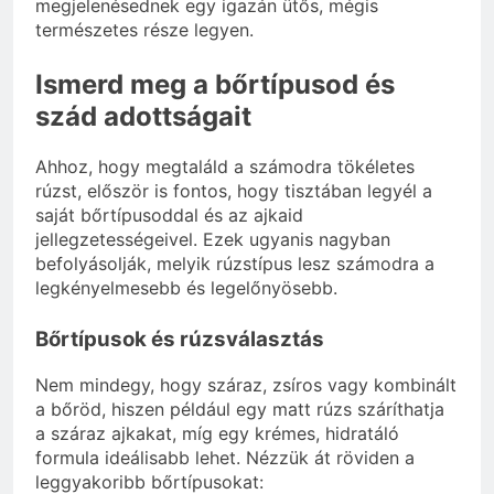
megjelenésednek egy igazán ütős, mégis
természetes része legyen.
Ismerd meg a bőrtípusod és
szád adottságait
Ahhoz, hogy megtaláld a számodra tökéletes
rúzst, először is fontos, hogy tisztában legyél a
saját bőrtípusoddal és az ajkaid
jellegzetességeivel. Ezek ugyanis nagyban
befolyásolják, melyik rúzstípus lesz számodra a
legkényelmesebb és legelőnyösebb.
Bőrtípusok és rúzsválasztás
Nem mindegy, hogy száraz, zsíros vagy kombinált
a bőröd, hiszen például egy matt rúzs száríthatja
a száraz ajkakat, míg egy krémes, hidratáló
formula ideálisabb lehet. Nézzük át röviden a
leggyakoribb bőrtípusokat: