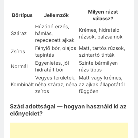
Milyen rúzst
Bőrtípus
Jellemzők
válassz?
Húzódó érzés,
Krémes, hidratáló
Száraz
hámlás,
rúzsok, balzsamok
repedezett ajkak
Fénylő bőr, olajos
Matt, tartós rúzsok,
Zsíros
tapintás
színtartó tinták
Egyenletes, jól
Szinte bármilyen
Normál
hidratált bőr
rúzs típus
Vegyes területek,
Matt vagy krémes,
Kombinált
néha száraz, néha
az ajkak állapotától
zsíros
függően
Szád adottságai — hogyan használd ki az
előnyeidet?