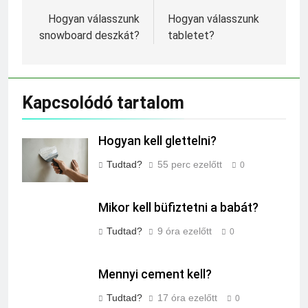
navigáció
Hogyan válasszunk
Hogyan válasszunk
snowboard deszkát?
tabletet?
Kapcsolódó tartalom
Hogyan kell glettelni?
Tudtad?
55 perc ezelőtt
0
Mikor kell büfiztetni a babát?
Tudtad?
9 óra ezelőtt
0
Mennyi cement kell?
Tudtad?
17 óra ezelőtt
0