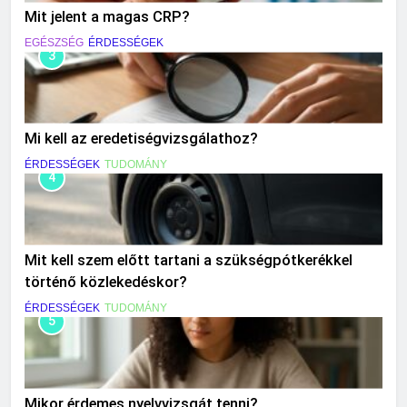
Mit jelent a magas CRP?
EGÉSZSÉG
ÉRDESSÉGEK
3
Mi kell az eredetiségvizsgálathoz?
ÉRDESSÉGEK
TUDOMÁNY
4
Mit kell szem előtt tartani a szükségpótkerékkel
történő közlekedéskor?
ÉRDESSÉGEK
TUDOMÁNY
5
Mikor érdemes nyelvvizsgát tenni?