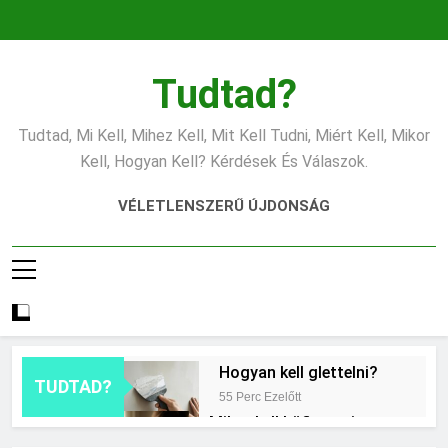
Ugrás
a
tartalomra
Tudtad?
Tudtad, Mi Kell, Mihez Kell, Mit Kell Tudni, Miért Kell, Mikor
Kell, Hogyan Kell? Kérdések És Válaszok.
VÉLETLENSZERŰ ÚJDONSÁG
Hogyan kell glettelni?
TUDTAD?
55 Perc Ezelőtt
Mikor kell büfiztetni a
babát?