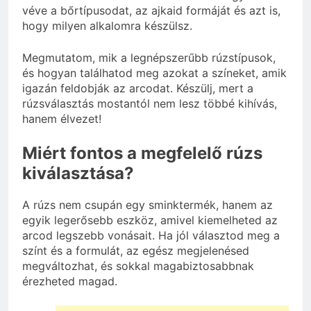
véve a bőrtípusodat, az ajkaid formáját és azt is,
hogy milyen alkalomra készülsz.
Megmutatom, mik a legnépszerűbb rúzstípusok,
és hogyan találhatod meg azokat a színeket, amik
igazán feldobják az arcodat. Készülj, mert a
rúzsválasztás mostantól nem lesz többé kihívás,
hanem élvezet!
Miért fontos a megfelelő rúzs
kiválasztása?
A rúzs nem csupán egy sminktermék, hanem az
egyik legerősebb eszköz, amivel kiemelheted az
arcod legszebb vonásait. Ha jól választod meg a
színt és a formulát, az egész megjelenésed
megváltozhat, és sokkal magabiztosabbnak
érezheted magad.