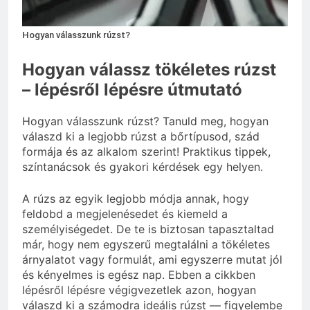
3 Nap Ezelőtt
Hogyan válasszunk rúzst?
Hogyan válassz tökéletes rúzst
– lépésről lépésre útmutató
Hogyan válasszunk rúzst? Tanuld meg, hogyan
válaszd ki a legjobb rúzst a bőrtípusod, szád
formája és az alkalom szerint! Praktikus tippek,
színtanácsok és gyakori kérdések egy helyen.
A rúzs az egyik legjobb módja annak, hogy
feldobd a megjelenésedet és kiemeld a
személyiségedet. De te is biztosan tapasztaltad
már, hogy nem egyszerű megtalálni a tökéletes
árnyalatot vagy formulát, ami egyszerre mutat jól
és kényelmes is egész nap. Ebben a cikkben
lépésről lépésre végigvezetlek azon, hogyan
válaszd ki a számodra ideális rúzst — figyelembe