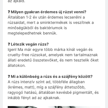
az ajkaid.
❓ Milyen gyakran érdemes új rúzst venni?
Általában 1-2 év után érdemes lecserélni a
rúzsaidat, mert a sminktermékek is veszítnek a
minőségükből és baktériumok is
megtelepedhetnek bennük.
❓ Létezik vegán rúzs?
Igen! Ma már egyre több márka kínál vegán és
cruelty-free rúzsokat, amelyek nem tartalmaznak
állati eredetű összetevőket, és nem tesztelik őket
állatokon.
❓ Mi a különbség a rúzs és a szájfény között?
A rúzs intenzív színt ad, többféle állagban
(krémes, matt), míg a szájfény áttetszőbb,
ragyogó hatású, általában kevésbé pigmentált, és
inkább fényt ad az ajkaknak.