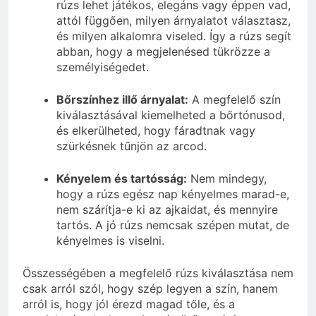
rúzs lehet játékos, elegáns vagy éppen vad,
attól függően, milyen árnyalatot választasz,
és milyen alkalomra viseled. Így a rúzs segít
abban, hogy a megjelenésed tükrözze a
személyiségedet.
Bőrszínhez illő árnyalat:
A megfelelő szín
kiválasztásával kiemelheted a bőrtónusod,
és elkerülheted, hogy fáradtnak vagy
szürkésnek tűnjön az arcod.
Kényelem és tartósság:
Nem mindegy,
hogy a rúzs egész nap kényelmes marad-e,
nem szárítja-e ki az ajkaidat, és mennyire
tartós. A jó rúzs nemcsak szépen mutat, de
kényelmes is viselni.
Összességében a megfelelő rúzs kiválasztása nem
csak arról szól, hogy szép legyen a szín, hanem
arról is, hogy jól érezd magad tőle, és a