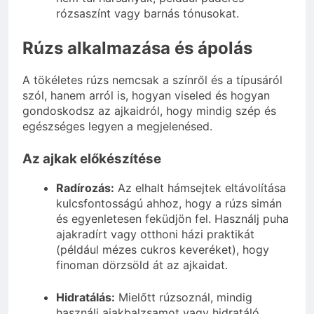
rózsaszínt vagy barnás tónusokat.
Rúzs alkalmazása és ápolás
A tökéletes rúzs nemcsak a színről és a típusáról
szól, hanem arról is, hogyan viseled és hogyan
gondoskodsz az ajkaidról, hogy mindig szép és
egészséges legyen a megjelenésed.
Az ajkak előkészítése
Radírozás:
Az elhalt hámsejtek eltávolítása
kulcsfontosságú ahhoz, hogy a rúzs simán
és egyenletesen feküdjön fel. Használj puha
ajakradírt vagy otthoni házi praktikát
(például mézes cukros keveréket), hogy
finoman dörzsöld át az ajkaidat.
Hidratálás:
Mielőtt rúzsoznál, mindig
használj ajakbalzsamot vagy hidratáló