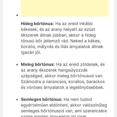
Hideg bőrtónus:
Ha az ereid inkább
kékesek, és az arany helyett az ezüst
ékszerek állnak jobban, akkor a hideg
tónusú bőr jellemző rád. Neked a kékes,
bordós, mályvás és lilás árnyalatok állnak
igazán jól.
Meleg bőrtónus:
Ha az ereid zöldesek, és
az arany ékszerek hangsúlyozzák
szépséged, akkor meleg bőrtónusod van.
Számodra a narancsos, korallos, barackos
és vöröses árnyalatok a legelőnyösebbek.
Semleges bőrtónus:
Ha nem tudod
egyértelműen eldönteni, akkor valószínűleg
semleges bőrtónusod van, ami szerencsére
szinte minden árnyalatot jól visel.