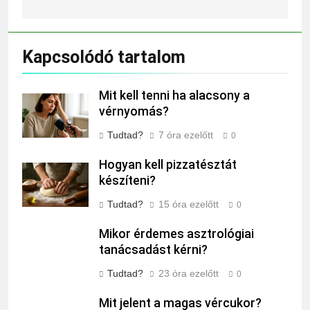
Kapcsolódó tartalom
Mit kell tenni ha alacsony a
vérnyomás?
Tudtad?
7 óra ezelőtt
0
Hogyan kell pizzatésztát
készíteni?
Tudtad?
15 óra ezelőtt
0
Mikor érdemes asztrológiai
tanácsadást kérni?
Tudtad?
23 óra ezelőtt
0
Mit jelent a magas vércukor?