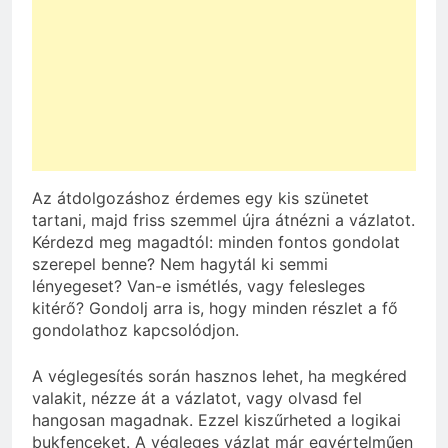
Az átdolgozáshoz érdemes egy kis szünetet
tartani, majd friss szemmel újra átnézni a vázlatot.
Kérdezd meg magadtól: minden fontos gondolat
szerepel benne? Nem hagytál ki semmi
lényegeset? Van-e ismétlés, vagy felesleges
kitérő? Gondolj arra is, hogy minden részlet a fő
gondolathoz kapcsolódjon.
A véglegesítés során hasznos lehet, ha megkéred
valakit, nézze át a vázlatot, vagy olvasd fel
hangosan magadnak. Ezzel kiszűrheted a logikai
bukfenceket. A végleges vázlat már egyértelműen