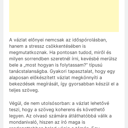
A vázlat előnyei nemcsak az időspórolásban,
hanem a stressz csökkentésében is
megmutatkoznak. Ha pontosan tudod, miről és
milyen sorrendben szeretnél írni, kevésbé merülsz
bele a „most hogyan is folytassam?” típusú
tanácstalanságba. Gyakori tapasztalat, hogy egy
alaposan előkészített vázlat megkönnyíti a
bekezdések megírását, így gyorsabban készül el a
teljes szöveg.
Végül, de nem utolsósorban: a vázlat lehetővé
teszi, hogy a szöveg koherens és követhető
legyen. Az olvasó számára átláthatóbbá válik a
mondanivaló, hiszen az író maga is