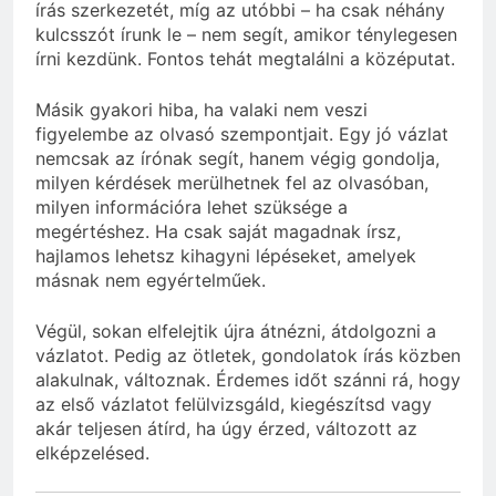
írás szerkezetét, míg az utóbbi – ha csak néhány
kulcsszót írunk le – nem segít, amikor ténylegesen
írni kezdünk. Fontos tehát megtalálni a középutat.
Másik gyakori hiba, ha valaki nem veszi
figyelembe az olvasó szempontjait. Egy jó vázlat
nemcsak az írónak segít, hanem végig gondolja,
milyen kérdések merülhetnek fel az olvasóban,
milyen információra lehet szüksége a
megértéshez. Ha csak saját magadnak írsz,
hajlamos lehetsz kihagyni lépéseket, amelyek
másnak nem egyértelműek.
Végül, sokan elfelejtik újra átnézni, átdolgozni a
vázlatot. Pedig az ötletek, gondolatok írás közben
alakulnak, változnak. Érdemes időt szánni rá, hogy
az első vázlatot felülvizsgáld, kiegészítsd vagy
akár teljesen átírd, ha úgy érzed, változott az
elképzelésed.