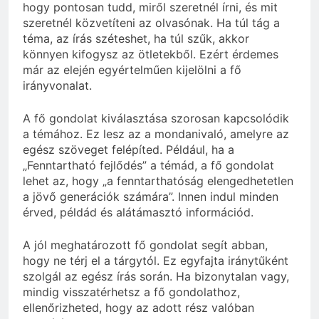
hogy pontosan tudd, miről szeretnél írni, és mit
szeretnél közvetíteni az olvasónak. Ha túl tág a
téma, az írás széteshet, ha túl szűk, akkor
könnyen kifogysz az ötletekből. Ezért érdemes
már az elején egyértelműen kijelölni a fő
irányvonalat.
A fő gondolat kiválasztása szorosan kapcsolódik
a témához. Ez lesz az a mondanivaló, amelyre az
egész szöveget felépíted. Például, ha a
„Fenntartható fejlődés” a témád, a fő gondolat
lehet az, hogy „a fenntarthatóság elengedhetetlen
a jövő generációk számára”. Innen indul minden
érved, példád és alátámasztó információd.
A jól meghatározott fő gondolat segít abban,
hogy ne térj el a tárgytól. Ez egyfajta iránytűként
szolgál az egész írás során. Ha bizonytalan vagy,
mindig visszatérhetsz a fő gondolathoz,
ellenőrizheted, hogy az adott rész valóban