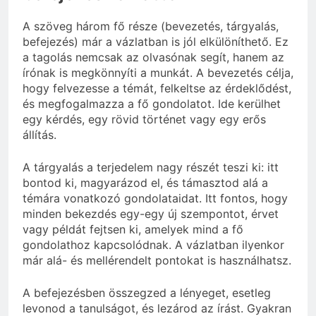
A szöveg három fő része (bevezetés, tárgyalás,
befejezés) már a vázlatban is jól elkülöníthető. Ez
a tagolás nemcsak az olvasónak segít, hanem az
írónak is megkönnyíti a munkát. A bevezetés célja,
hogy felvezesse a témát, felkeltse az érdeklődést,
és megfogalmazza a fő gondolatot. Ide kerülhet
egy kérdés, egy rövid történet vagy egy erős
állítás.
A tárgyalás a terjedelem nagy részét teszi ki: itt
bontod ki, magyarázod el, és támasztod alá a
témára vonatkozó gondolataidat. Itt fontos, hogy
minden bekezdés egy-egy új szempontot, érvet
vagy példát fejtsen ki, amelyek mind a fő
gondolathoz kapcsolódnak. A vázlatban ilyenkor
már alá- és mellérendelt pontokat is használhatsz.
A befejezésben összegzed a lényeget, esetleg
levonod a tanulságot, és lezárod az írást. Gyakran