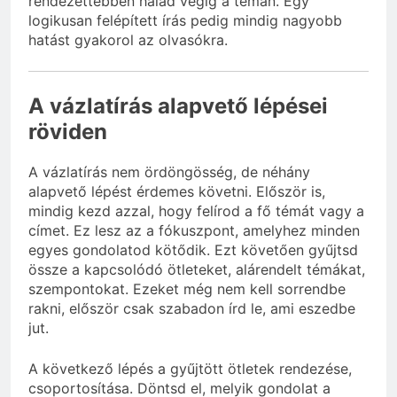
rendezettebben halad végig a témán. Egy
logikusan felépített írás pedig mindig nagyobb
hatást gyakorol az olvasókra.
A vázlatírás alapvető lépései
röviden
A vázlatírás nem ördöngösség, de néhány
alapvető lépést érdemes követni. Először is,
mindig kezd azzal, hogy felírod a fő témát vagy a
címet. Ez lesz az a fókuszpont, amelyhez minden
egyes gondolatod kötődik. Ezt követően gyűjtsd
össze a kapcsolódó ötleteket, alárendelt témákat,
szempontokat. Ezeket még nem kell sorrendbe
rakni, először csak szabadon írd le, ami eszedbe
jut.
A következő lépés a gyűjtött ötletek rendezése,
csoportosítása. Döntsd el, melyik gondolat a