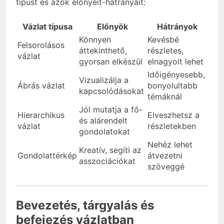
típust és azok előnyeit-hátrányait:
Vázlat típusa
Előnyök
Hátrányok
Könnyen
Kevésbé
Felsorolásos
áttekinthető,
részletes,
vázlat
gyorsan elkészül
elnagyolt lehet
Időigényesebb,
Vizualizálja a
Ábrás vázlat
bonyolultabb
kapcsolódásokat
témáknál
Jól mutatja a fő-
Hierarchikus
Elveszhetsz a
és alárendelt
vázlat
részletekben
gondolatokat
Nehéz lehet
Kreatív, segíti az
Gondolattérkép
átvezetni
asszociációkat
szöveggé
Bevezetés, tárgyalás és
befejezés vázlatban