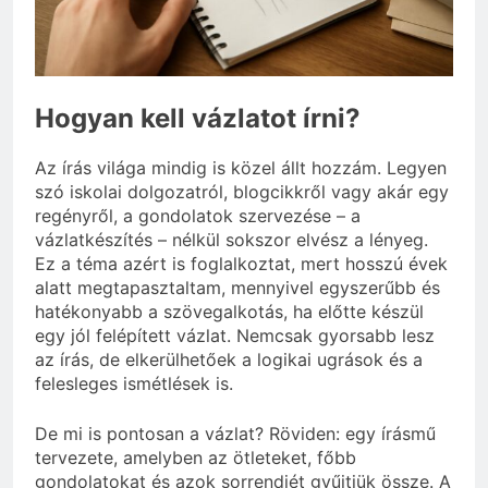
3 Nap Ezelőtt
Mikor kell büfiztetni a
babát?
3 Nap Ezelőtt
Hogyan kell vázlatot írni?
Az írás világa mindig is közel állt hozzám. Legyen
szó iskolai dolgozatról, blogcikkről vagy akár egy
regényről, a gondolatok szervezése – a
vázlatkészítés – nélkül sokszor elvész a lényeg.
Ez a téma azért is foglalkoztat, mert hosszú évek
alatt megtapasztaltam, mennyivel egyszerűbb és
hatékonyabb a szövegalkotás, ha előtte készül
egy jól felépített vázlat. Nemcsak gyorsabb lesz
az írás, de elkerülhetőek a logikai ugrások és a
felesleges ismétlések is.
De mi is pontosan a vázlat? Röviden: egy írásmű
tervezete, amelyben az ötleteket, főbb
gondolatokat és azok sorrendjét gyűjtjük össze. A