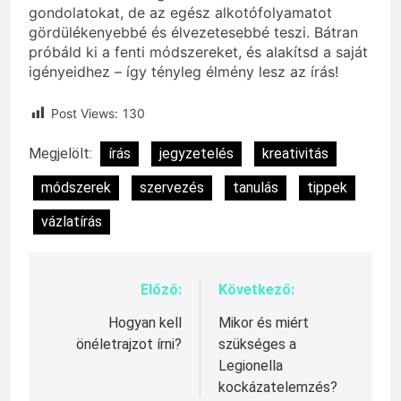
gondolatokat, de az egész alkotófolyamatot
gördülékenyebbé és élvezetesebbé teszi. Bátran
próbáld ki a fenti módszereket, és alakítsd a saját
igényeidhez – így tényleg élmény lesz az írás!
Post Views:
130
Megjelölt:
írás
jegyzetelés
kreativitás
módszerek
szervezés
tanulás
tippek
vázlatírás
Előző:
Következő:
Bejegyzés
navigáció
Hogyan kell
Mikor és miért
önéletrajzot írni?
szükséges a
Legionella
kockázatelemzés?