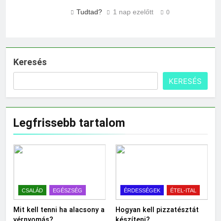
Tudtad?
1 nap ezelőtt
0
Keresés
KERESÉS
Legfrissebb tartalom
CSALÁD
EGÉSZSÉG
ÉRDESSÉGEK
ÉTEL-ITAL
Mit kell tenni ha alacsony a
Hogyan kell pizzatésztát
vérnyomás?
készíteni?