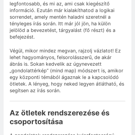
legfontosabb, és mi az, ami csak kiegészítő
információ. Ezután már kialakíthatod a logikai
sorrendet, amely mentén haladni szeretnél a
tényleges írás során. Itt már jól jön, ha külön
jelölöd a bevezetést, tárgyalást (fő részt) és a
befejezést.
Végül, mikor mindez megvan, rajzolj vázlatot! Ez
lehet hagyományos, felsorolásszerű, de akár
ábrás is. Sokan kedvelik az úgynevezett
„gondolattérkép” (mind map) módszert is, amikor
egy központi témából ágaznak le a kapcsolódó
ötletek. A lényeg, hogy neked legyen átlátható, és
segítsen az írás során.
Az ötletek rendszerezése és
csoportosítása