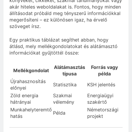
könyveket, cikkeket, szakmai tanulmányokat vagy
akár hiteles weboldalakat is. Fontos, hogy minden
állításodat próbáld meg tényszerű információkkal
megerősíteni – ez különösen igaz, ha érvelő
szöveget írsz.
Egy praktikus táblázat segíthet abban, hogy
átlásd, mely mellékgondolatokat és alátámasztó
információkat gyűjtöttél össze:
Alátámasztás
Forrás vagy
Mellékgondolat
típusa
példa
Újrahasznosítás
Statisztika
KSH jelentés
előnyei
Zöld energia
Szakmai
Energiaügyi
hátrányai
vélemény
szakértő
Munkahelyteremtő
Németországi
Példa
hatás
projekt