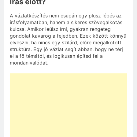
írás előtt?
A vázlatkészítés nem csupán egy plusz lépés az
írásfolyamatban, hanem a sikeres szövegalkotás
kulcsa. Amikor leülsz írni, gyakran rengeteg
gondolat kavarog a fejedben. Ezek között könnyű
elveszni, ha nincs egy szilárd, előre megalkotott
struktúra. Egy jó vázlat segít abban, hogy ne térj
el a fő témától, és logikusan építsd fel a
mondanivalódat.