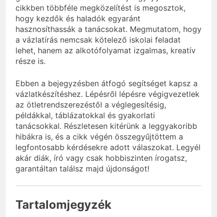
cikkben többféle megközelítést is megosztok,
hogy kezdők és haladók egyaránt
hasznosíthassák a tanácsokat. Megmutatom, hogy
a vázlatírás nemcsak kötelező iskolai feladat
lehet, hanem az alkotófolyamat izgalmas, kreatív
része is.
Ebben a bejegyzésben átfogó segítséget kapsz a
vázlatkészítéshez. Lépésről lépésre végigvezetlek
az ötletrendszerezéstől a véglegesítésig,
példákkal, táblázatokkal és gyakorlati
tanácsokkal. Részletesen kitérünk a leggyakoribb
hibákra is, és a cikk végén összegyűjtöttem a
legfontosabb kérdésekre adott válaszokat. Legyél
akár diák, író vagy csak hobbiszinten írogatsz,
garantáltan találsz majd újdonságot!
Tartalomjegyzék