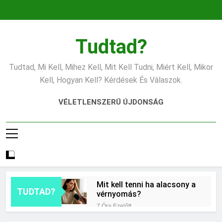
Ugrás
a
tartalomra
Tudtad?
Tudtad, Mi Kell, Mihez Kell, Mit Kell Tudni, Miért Kell, Mikor
Kell, Hogyan Kell? Kérdések És Válaszok.
VÉLETLENSZERŰ ÚJDONSÁG
Mit kell tenni ha alacsony a
TUDTAD?
vérnyomás?
7 Óra Ezelőtt
Hogyan kell pizzatésztát