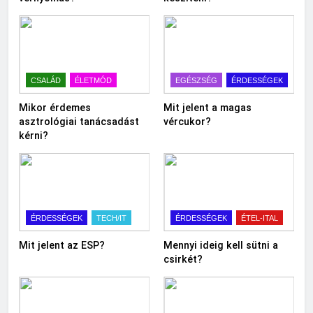
CSALÁD
ÉLETMÓD
EGÉSZSÉG
ÉRDESSÉGEK
Mikor érdemes
Mit jelent a magas
asztrológiai tanácsadást
vércukor?
kérni?
ÉRDESSÉGEK
TECH/IT
ÉRDESSÉGEK
ÉTEL-ITAL
Mit jelent az ESP?
Mennyi ideig kell sütni a
csirkét?