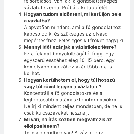
felsorolásos, van, aki a gondolattérképes
vázlatot szereti. Próbáld ki többfélét!
Hogyan tudom eldönteni, mi kerüljön bele
a vázlatba?
Alapvetően mindent, ami a fő gondolathoz
kapcsolódik, és szükséges az olvasó
megértéséhez. Felesleges kitérőket hagyj ki!
Mennyi időt szánjak a vázlatkészítésre?
Ez a feladat bonyolultságától függ. Egy
egyszerű esszéhez elég 10-15 perc, egy
komolyabb munkához akár több óra is
kellhet.
Hogyan kerülhetem el, hogy túl hosszú
vagy túl rövid legyen a vázlatom?
Koncentrálj a fő gondolatokra és a
legfontosabb alátámasztó információkra.
Ne írj ki mindent teljes mondatban, de ne is
csak kulcsszavakat használj.
Mi van, ha írás közben megváltozik az
elképzelésem?
Teljesen rendben van! A vázlat egy