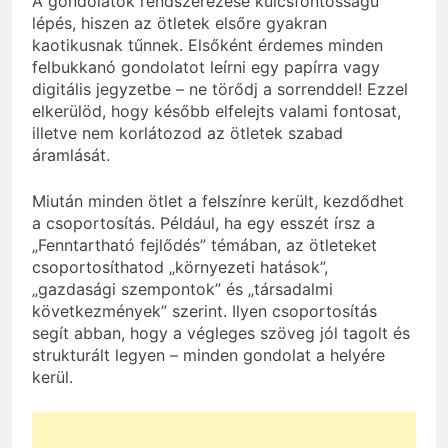
A gondolatok rendszerezése kulcsfontosságú
lépés, hiszen az ötletek elsőre gyakran
kaotikusnak tűnnek. Elsőként érdemes minden
felbukkanó gondolatot leírni egy papírra vagy
digitális jegyzetbe – ne törődj a sorrenddel! Ezzel
elkerülöd, hogy később elfelejts valami fontosat,
illetve nem korlátozod az ötletek szabad
áramlását.
Miután minden ötlet a felszínre került, kezdődhet
a csoportosítás. Például, ha egy esszét írsz a
„Fenntartható fejlődés” témában, az ötleteket
csoportosíthatod „környezeti hatások”,
„gazdasági szempontok” és „társadalmi
következmények” szerint. Ilyen csoportosítás
segít abban, hogy a végleges szöveg jól tagolt és
strukturált legyen – minden gondolat a helyére
kerül.