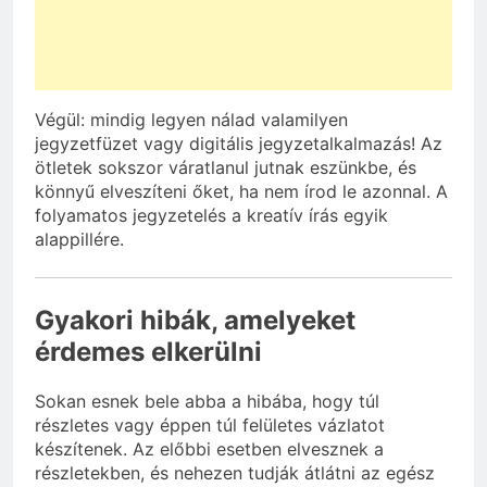
Végül: mindig legyen nálad valamilyen
jegyzetfüzet vagy digitális jegyzetalkalmazás! Az
ötletek sokszor váratlanul jutnak eszünkbe, és
könnyű elveszíteni őket, ha nem írod le azonnal. A
folyamatos jegyzetelés a kreatív írás egyik
alappillére.
Gyakori hibák, amelyeket
érdemes elkerülni
Sokan esnek bele abba a hibába, hogy túl
részletes vagy éppen túl felületes vázlatot
készítenek. Az előbbi esetben elvesznek a
részletekben, és nehezen tudják átlátni az egész