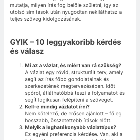
mutatja, milyen írás fog belőle születni, így az
utolsó simítások után nyugodtan nekiláthatsz a
teljes szöveg kidolgozásának.
GYIK – 10 leggyakoribb kérdés
és válasz
Mi az a vázlat, és miért van rá szükség?
A vázlat egy rövid, strukturált terv, amely
segít az írás főbb gondolatainak és
szerkezetének megtervezésében. Időt
spórol, átláthatóbbá teszi a folyamatot és
segít logikusan felépíteni a szöveget.
Kell-e mindig vázlatot írni?
Nem kötelező, de erősen ajánlott – főleg
hosszabb, összetettebb írások előtt.
Melyik a leghatékonyabb vázlattípus?
Ez egyéni preferencia kérdése. Van, aki a