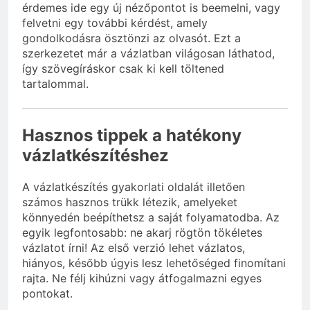
érdemes ide egy új nézőpontot is beemelni, vagy
felvetni egy további kérdést, amely
gondolkodásra ösztönzi az olvasót. Ezt a
szerkezetet már a vázlatban világosan láthatod,
így szövegíráskor csak ki kell töltened
tartalommal.
Hasznos tippek a hatékony
vázlatkészítéshez
A vázlatkészítés gyakorlati oldalát illetően
számos hasznos trükk létezik, amelyeket
könnyedén beépíthetsz a saját folyamatodba. Az
egyik legfontosabb: ne akarj rögtön tökéletes
vázlatot írni! Az első verzió lehet vázlatos,
hiányos, később úgyis lesz lehetőséged finomítani
rajta. Ne félj kihúzni vagy átfogalmazni egyes
pontokat.