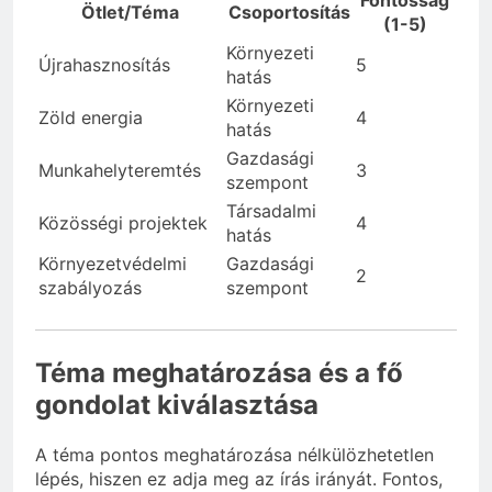
Ötlet/Téma
Csoportosítás
(1-5)
Környezeti
Újrahasznosítás
5
hatás
Környezeti
Zöld energia
4
hatás
Gazdasági
Munkahelyteremtés
3
szempont
Társadalmi
Közösségi projektek
4
hatás
Környezetvédelmi
Gazdasági
2
szabályozás
szempont
Téma meghatározása és a fő
gondolat kiválasztása
A téma pontos meghatározása nélkülözhetetlen
lépés, hiszen ez adja meg az írás irányát. Fontos,