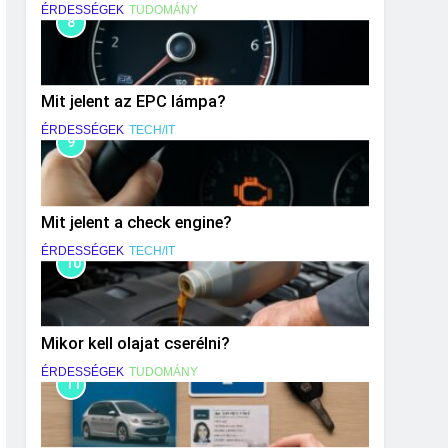
ÉRDESSÉGEK
TUDOMÁNY
8
Mit jelent az EPC lámpa?
ÉRDESSÉGEK
TECH/IT
9
Mit jelent a check engine?
ÉRDESSÉGEK
TECH/IT
10
Mikor kell olajat cserélni?
ÉRDESSÉGEK
TUDOMÁNY
11