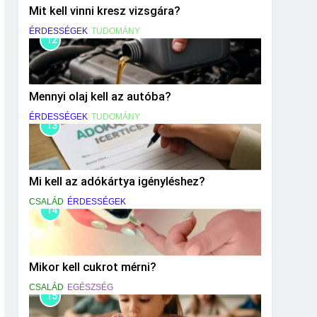
Mit kell vinni kresz vizsgára?
ÉRDESSÉGEK
TUDOMÁNY
12
Mennyi olaj kell az autóba?
ÉRDESSÉGEK
TUDOMÁNY
13
Mi kell az adókártya igényléshez?
CSALÁD
ÉRDESSÉGEK
14
Mikor kell cukrot mérni?
CSALÁD
EGÉSZSÉG
15