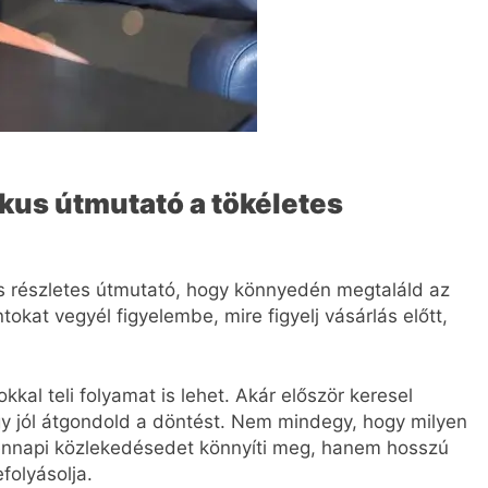
ikus útmutató a tökéletes
s részletes útmutató, hogy könnyedén megtaláld az
kat vegyél figyelembe, mire figyelj vásárlás előtt,
kal teli folyamat is lehet. Akár először keresel
hogy jól átgondold a döntést. Nem mindegy, hogy milyen
ennapi közlekedésedet könnyíti meg, hanem hosszú
folyásolja.