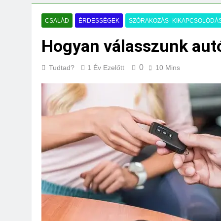
Miért fáj a váll?
3 Nap Ezelőtt
CSALÁD
ÉRDESSÉGEK
SZÓRAKOZÁS- KIKAPCSOLÓDÁ
Hogyan válasszunk aut
0
Tudtad?
1 Év Ezelőtt
10 Mins