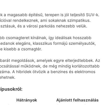
a magasabb építésű, terepen is jól teljesítő SUV-k.
cióval rendelkeznek, ami sokaknak szimpatikus.
ztásuk, és a városi parkolás nehezebb velük.
b csomagteret kínálnak, így ideálisak hosszabb
sedanok elegáns, klasszikus formájú személyautók,
de kisebb a csomagtér.
barát megoldások, amelyek egyre elterjedtebbek. Az
bocsátással működnek, de még mindig korlátozottabb
záma. A hibridek ötvözik a benzines és elektromos
ehetnek.
ípusokról:
Hátrányok
Ajánlott felhasználás