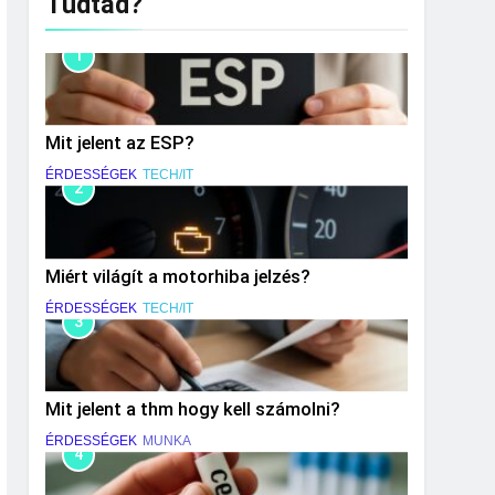
Tudtad?
1
Mit jelent az ESP?
ÉRDESSÉGEK
TECH/IT
2
Miért világít a motorhiba jelzés?
ÉRDESSÉGEK
TECH/IT
3
Mit jelent a thm hogy kell számolni?
ÉRDESSÉGEK
MUNKA
4