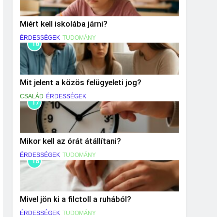
Miért kell iskolába járni?
ÉRDESSÉGEK
TUDOMÁNY
16
Mit jelent a közös felügyeleti jog?
CSALÁD
ÉRDESSÉGEK
17
Mikor kell az órát átállítani?
ÉRDESSÉGEK
TUDOMÁNY
18
Mivel jön ki a filctoll a ruhából?
ÉRDESSÉGEK
TUDOMÁNY