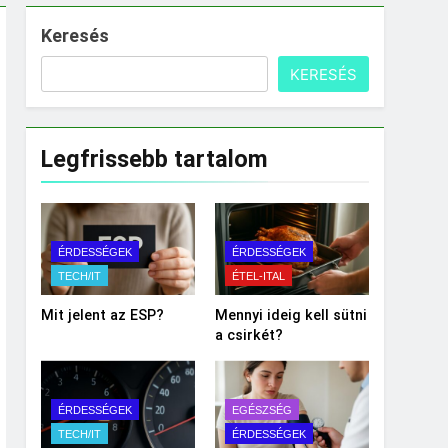
Keresés
KERESÉS
Legfrissebb tartalom
ÉRDESSÉGEK
ÉRDESSÉGEK
TECH/IT
ÉTEL-ITAL
Mit jelent az ESP?
Mennyi ideig kell sütni
a csirkét?
ÉRDESSÉGEK
EGÉSZSÉG
TECH/IT
ÉRDESSÉGEK