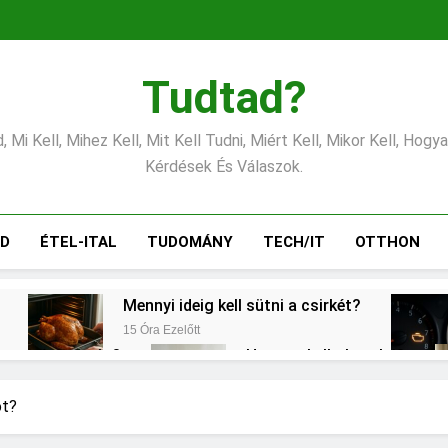
Tudtad?
 Mi Kell, Mihez Kell, Mit Kell Tudni, Miért Kell, Mikor Kell, Hogy
Kérdések És Válaszok.
ÁD
ÉTEL-ITAL
TUDOMÁNY
TECH/IT
OTTHON
Mennyi ideig kell sütni a csirkét?
15 Óra Ezelőtt
csony vérnyomás?
Hogyan kell glettelni?
2 Nap Ezelőtt
l?
Mit jelent a thm hogy kell számolni?
ót?
3 Nap Ezelőtt