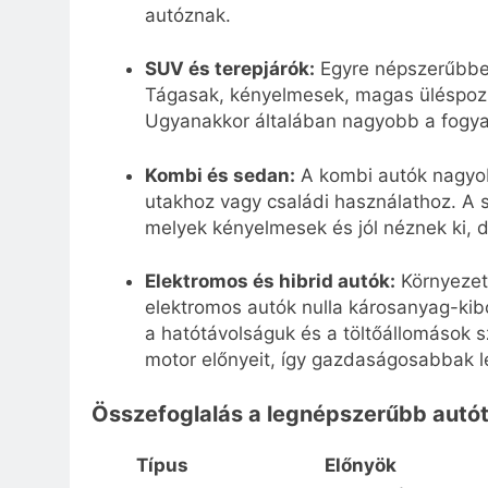
autóznak.
SUV és terepjárók:
Egyre népszerűbbek 
Tágasak, kényelmesek, magas üléspozí
Ugyanakkor általában nagyobb a fogyas
Kombi és sedan:
A kombi autók nagyob
utakhoz vagy családi használathoz. A 
melyek kényelmesek és jól néznek ki, 
Elektromos és hibrid autók:
Környezet
elektromos autók nulla károsanyag-ki
a hatótávolságuk és a töltőállomások s
motor előnyeit, így gazdaságosabbak l
Összefoglalás a legnépszerűbb autót
Típus
Előnyök