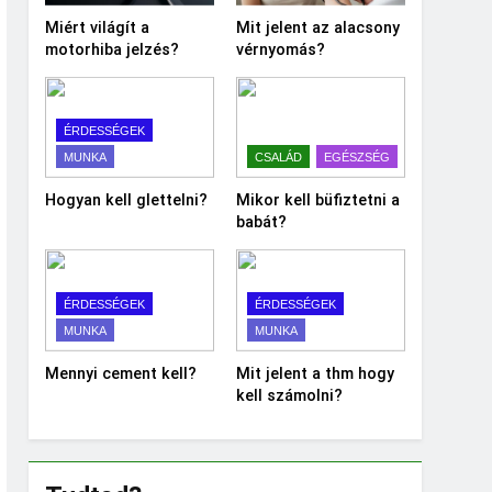
Miért világít a
Mit jelent az alacsony
motorhiba jelzés?
vérnyomás?
ÉRDESSÉGEK
MUNKA
CSALÁD
EGÉSZSÉG
Hogyan kell glettelni?
Mikor kell büfiztetni a
babát?
ÉRDESSÉGEK
ÉRDESSÉGEK
MUNKA
MUNKA
Mennyi cement kell?
Mit jelent a thm hogy
kell számolni?