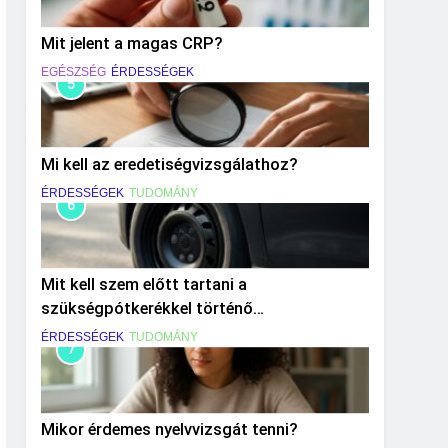
Mit jelent a magas CRP?
EGÉSZSÉG
ÉRDESSÉGEK
5
Mi kell az eredetiségvizsgálathoz?
ÉRDESSÉGEK
TUDOMÁNY
6
Mit kell szem előtt tartani a
szükségpótkerékkel történő
közlekedéskor?
ÉRDESSÉGEK
TUDOMÁNY
7
Mikor érdemes nyelvvizsgát tenni?