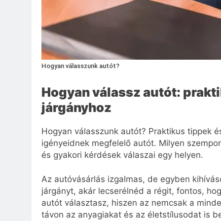
Hogyan válasszunk autót?
Hogyan válassz autót: prakt
járgányhoz
Hogyan válasszunk autót? Praktikus tippek é
igényeidnek megfelelő autót. Milyen szemponto
és gyakori kérdések válaszai egy helyen.
Az autóvásárlás izgalmas, de egyben kihívások
járgányt, akár lecserélnéd a régit, fontos, 
autót választasz, hiszen az nemcsak a mind
távon az anyagiakat és az életstílusodat is be