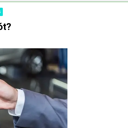
S
ót?