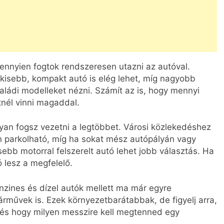
nnyien fogtok rendszeresen utazni az autóval.
 kisebb, kompakt autó is elég lehet, míg nagyobb
ládi modelleket nézni. Számít az is, hogy mennyi
tnél vinni magaddal.
yan fogsz vezetni a legtöbbet. Városi közlekedéshez
n parkolható, míg ha sokat mész autópályán vagy
bb motorral felszerelt autó lehet jobb választás. Ha
ó lesz a megfelelő.
ines és dízel autók mellett ma már egyre
árművek is. Ezek környezetbarátabbak, de figyelj arra,
, és hogy milyen messzire kell megtenned egy