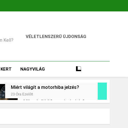
VÉLETLENSZERŰ ÚJDONSÁG
an Kell?
KERT
NAGYVILÁG
Miért világít a motorhiba jelzés?
23 Óra Ezelőtt
Mikor kell büfiztetni a babát?
2 Nap Ezelőtt
Miért zsibbad a kéz?
3 Nap Ezelőtt