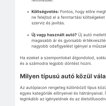
Költségvetés:
Fontos, hogy előre megh
ne felejtsd el a fenntartási költségeke
szerviz és javítás.
Új vagy használt autó?
Új autó mellett
magasabb ár és gyorsabb értékvesztés 
nagyobb odafigyelést igényel a műszaki
Ha ezeket a szempontokat átgondolod, sokka
és a számodra legjobb döntést hozni.
Milyen típusú autó közül vál
Az autópiacon rengeteg különböző típus közü
egyes kategóriák előnyeivel és hátrányaival.
leginkább az igényeidnek és az életstílusodn