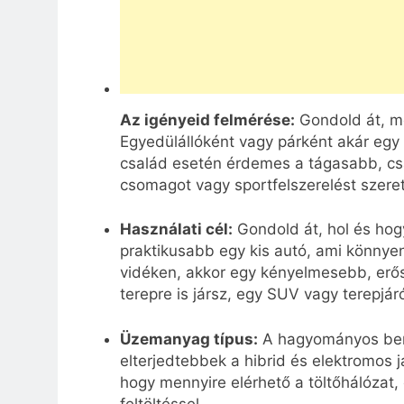
Az igényeid felmérése:
Gondold át, me
Egyedülállóként vagy párként akár egy
család esetén érdemes a tágasabb, csa
csomagot vagy sportfelszerelést szere
Használati cél:
Gondold át, hol és hog
praktikusabb egy kis autó, ami könnye
vidéken, akkor egy kényelmesebb, erőse
terepre is jársz, egy SUV vagy terepjár
Üzemanyag típus:
A hagyományos benz
elterjedtebbek a hibrid és elektromos j
hogy mennyire elérhető a töltőhálózat
feltöltéssel.