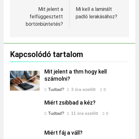
navigáció
Mit jelent a
Mi kell a laminált
felfüggesztett
padló lerakásához?
börtönbüntetés?
Kapcsolódó tartalom
Mit jelent a thm hogy kell
számolni?
Tudtad?
3 óra ezelőtt
0
Miért zsibbad a kéz?
Tudtad?
11 óra ezelőtt
0
Miért fáj a váll?