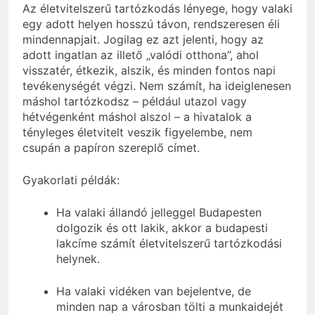
Az életvitelszerű tartózkodás lényege, hogy valaki
egy adott helyen hosszú távon, rendszeresen éli
mindennapjait. Jogilag ez azt jelenti, hogy az
adott ingatlan az illető „valódi otthona”, ahol
visszatér, étkezik, alszik, és minden fontos napi
tevékenységét végzi. Nem számít, ha ideiglenesen
máshol tartózkodsz – például utazol vagy
hétvégenként máshol alszol – a hivatalok a
tényleges életvitelt veszik figyelembe, nem
csupán a papíron szereplő címet.
Gyakorlati példák:
Ha valaki állandó jelleggel Budapesten
dolgozik és ott lakik, akkor a budapesti
lakcíme számít életvitelszerű tartózkodási
helynek.
Ha valaki vidéken van bejelentve, de
minden nap a városban tölti a munkaidejét