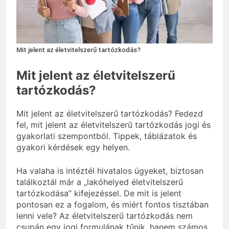
Mennyi a táppénz?
3 Nap Ezelőtt
Mit jelent az életvitelszerű tartózkodás?
Mit jelent az életvitelszerű
tartózkodás?
Mit jelent az életvitelszerű tartózkodás? Fedezd
fel, mit jelent az életvitelszerű tartózkodás jogi és
gyakorlati szempontból. Tippek, táblázatok és
gyakori kérdések egy helyen.
Ha valaha is intéztél hivatalos ügyeket, biztosan
találkoztál már a „lakóhelyed életvitelszerű
tartózkodása” kifejezéssel. De mit is jelent
pontosan ez a fogalom, és miért fontos tisztában
lenni vele? Az életvitelszerű tartózkodás nem
csupán egy jogi formulának tűnik, hanem számos