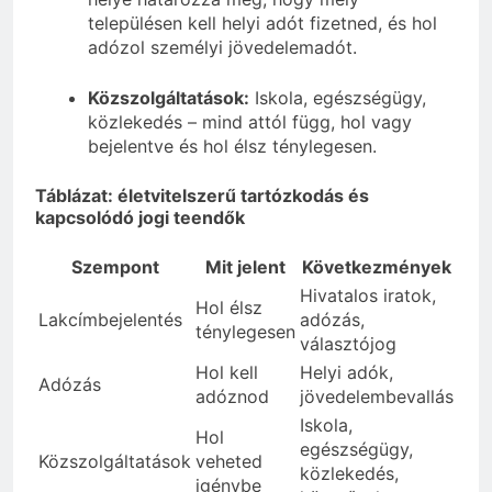
településen kell helyi adót fizetned, és hol
adózol személyi jövedelemadót.
Közszolgáltatások:
Iskola, egészségügy,
közlekedés – mind attól függ, hol vagy
bejelentve és hol élsz ténylegesen.
Táblázat: életvitelszerű tartózkodás és
kapcsolódó jogi teendők
Szempont
Mit jelent
Következmények
Hivatalos iratok,
Hol élsz
Lakcímbejelentés
adózás,
ténylegesen
választójog
Hol kell
Helyi adók,
Adózás
adóznod
jövedelembevallás
Iskola,
Hol
egészségügy,
Közszolgáltatások
veheted
közlekedés,
igénybe