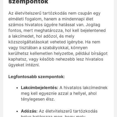
szempontok
Az életvitelszerű tartózkodás nem csupán egy
elméleti fogalom, hanem a mindennapi élet
számos hivatalos ügyére hatással van. Jogilag
fontos, mert meghatározza, hol kell bejelentened
a lakcímedet, hol adózol, és mely
közszolgáltatásokat veheted igénybe. Ha nem
vagy tisztában a szabályokkal, könnyen
kerülhetsz kellemetlen helyzetbe, például bírságot
kaphatsz, vagy később nehezebb lesz hivatalos
ügyeket intézni.
Legfontosabb szempontok:
Lakcímbejelentés:
A hivatalos lakcímednek
meg kell egyeznie azzal a hellyel, ahol
ténylegesen élsz.
Adózás:
Az életvitelszerű tartózkodás
helye határozza meg, hogy mely