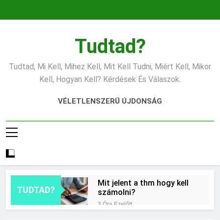
Ugrás
a
tartalomra
Tudtad?
Tudtad, Mi Kell, Mihez Kell, Mit Kell Tudni, Miért Kell, Mikor
Kell, Hogyan Kell? Kérdések És Válaszok.
VÉLETLENSZERŰ ÚJDONSÁG
Mit jelent a thm hogy kell
TUDTAD?
számolni?
3 Óra Ezelőtt
Miért zsibbad a kéz?