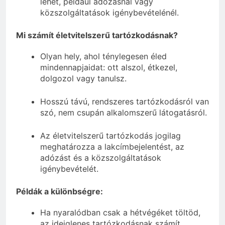
lehet, például adózásnál vagy
közszolgáltatások igénybevételénél.
Mi számít életvitelszerű tartózkodásnak?
Olyan hely, ahol ténylegesen éled
mindennapjaidat: ott alszol, étkezel,
dolgozol vagy tanulsz.
Hosszú távú, rendszeres tartózkodásról van
szó, nem csupán alkalomszerű látogatásról.
Az életvitelszerű tartózkodás jogilag
meghatározza a lakcímbejelentést, az
adózást és a közszolgáltatások
igénybevételét.
Példák a különbségre:
Ha nyaralódban csak a hétvégéket töltöd,
az ideiglenes tartózkodásnak számít.