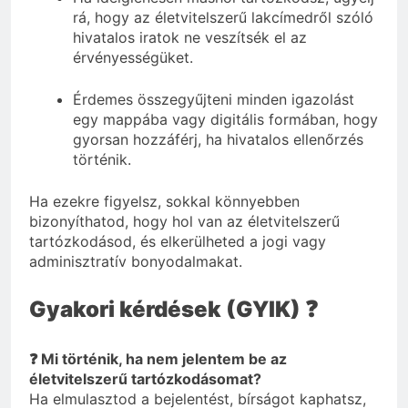
rá, hogy az életvitelszerű lakcímedről szóló
hivatalos iratok ne veszítsék el az
érvényességüket.
Érdemes összegyűjteni minden igazolást
egy mappába vagy digitális formában, hogy
gyorsan hozzáférj, ha hivatalos ellenőrzés
történik.
Ha ezekre figyelsz, sokkal könnyebben
bizonyíthatod, hogy hol van az életvitelszerű
tartózkodásod, és elkerülheted a jogi vagy
adminisztratív bonyodalmakat.
Gyakori kérdések (GYIK) ❓
❓ Mi történik, ha nem jelentem be az
életvitelszerű tartózkodásomat?
Ha elmulasztod a bejelentést, bírságot kaphatsz,