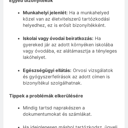
Egyéb bizonyítékok
Munkahelyi jelenlét:
Ha a munkahelyed
közel van az életvitelszerű tartózkodási
helyedhez, ez is erősít bizonyítékként.
Iskolai vagy óvodai beiratkozás:
Ha
gyereked jár az adott környéken iskolába
vagy óvodába, ez alátámasztja a tényleges
lakóhelyet.
Egészségügyi ellátás:
Orvosi vizsgálatok
és gyógyszerfelírások az adott címen is
bizonyítékul szolgálhatnak.
Tippek a problémák elkerülésére
Mindig tartsd naprakészen a
dokumentumokat és számlákat.
Ha ideiglenesen máshol tartózkodsz, ügyelj