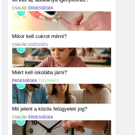
CSALÁD
ÉRDESSÉGEK
12
Mikor kell cukrot mérni?
CSALÁD
EGÉSZSÉG
13
Miért kell iskolába járni?
ÉRDESSÉGEK
TUDOMÁNY
14
Mit jelent a közös felügyeleti jog?
CSALÁD
ÉRDESSÉGEK
15