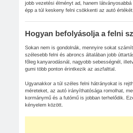
jobb vezetési élményt ad, hanem látványosabbá i
épp a túl keskeny felni csökkenti az autó értéké
Hogyan befolyásolja a felni s
Sokan nem is gondolnák, mennyire sokat számít 
szélesebb felni és abroncs általában jobb úttar
főleg kanyarodásnál, nagyobb sebességnél, illetv
gumi több ponton érintkezik az aszfalttal.
Ugyanakkor a túl széles felni hátrányokat is rejth
méreteket, az autó irányíthatósága romolhat, m
kormánymű és a futómű is jobban terhelődik. Ezé
kényelem között.