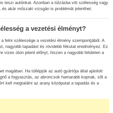
s teszi autónkat. Azonban a túlzásba vitt szélesség vagy
t, és akár műszaki vizsgán is problémát jelenthet.
zélesség a vezetési élményt?
a felni szélessége a vezetési élmény szempontjából. A
tást, nagyobb tapadást és rövidebb fékutat eredményez. Ez
e vizes úton jelent előnyt, hiszen a nagyobb felületen a
et magában. Ha túllépjük az autó gyártója által ajánlott
egnő a fogyasztás, az abroncsok hamarabb kopnak, sőt a
rt kell megtalálni az arany középutat a tapadás és a