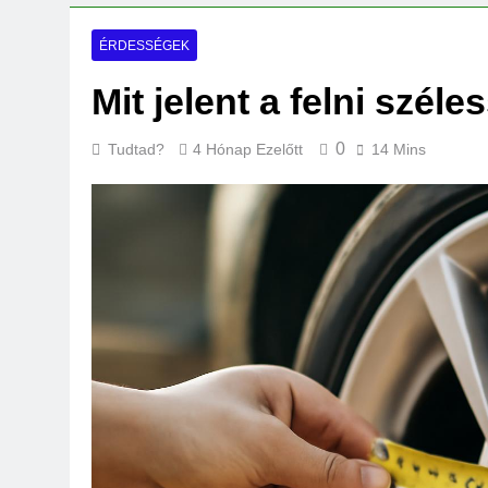
Mennyi a táppénz?
3 Nap Ezelőtt
ÉRDESSÉGEK
Mit jelent a felni szél
0
Tudtad?
4 Hónap Ezelőtt
14 Mins