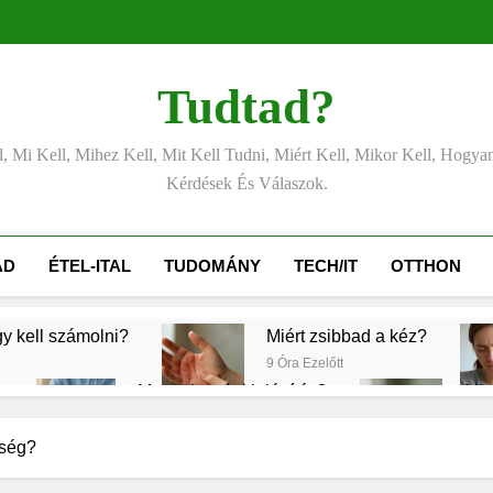
Tudtad?
, Mi Kell, Mihez Kell, Mit Kell Tudni, Miért Kell, Mikor Kell, Hogya
Kérdések És Válaszok.
ÁD
ÉTEL-ITAL
TUDOMÁNY
TECH/IT
OTTHON
gy kell számolni?
Miért zsibbad a kéz?
9 Óra Ezelőtt
Mennyi a végkielégítés?
Mit
1 Nap Ezelőtt
2 Na
rélni?
Mit jelent a magas vérnyomás?
sség?
2 Nap Ezelőtt