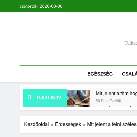
Ugrás
csütörtök, 2026-08-06
a
tartalomra
Tudtad
EGÉSZSÉG
CSAL
Mit jelent a thm ho
TUDTAD?
58 Perc Ezelőtt
Mire jó a kollagén?
1 Nap Ezelőtt
Mikor kell tetőt cse
Kezdőoldal
Érdességek
Mit jelent a felni széle
2 Nap Ezelőtt