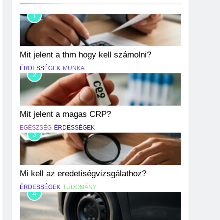
1
Mit jelent a thm hogy kell számolni?
ÉRDESSÉGEK
MUNKA
2
Mit jelent a magas CRP?
EGÉSZSÉG
ÉRDESSÉGEK
3
Mi kell az eredetiségvizsgálathoz?
ÉRDESSÉGEK
TUDOMÁNY
4