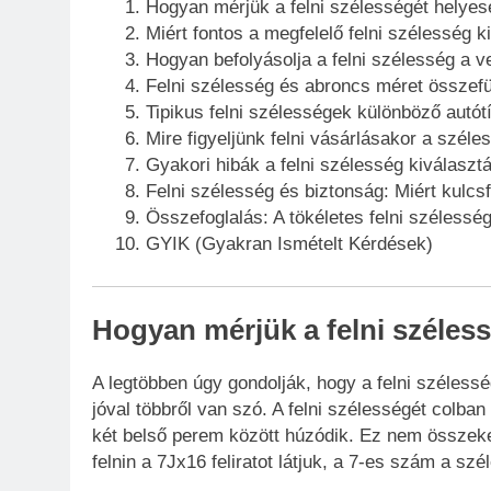
Hogyan mérjük a felni szélességét helyes
Miért fontos a megfelelő felni szélesség k
Hogyan befolyásolja a felni szélesség a v
Felni szélesség és abroncs méret összef
Tipikus felni szélességek különböző autót
Mire figyeljünk felni vásárlásakor a szél
Gyakori hibák a felni szélesség kiválaszt
Felni szélesség és biztonság: Miért kulc
Összefoglalás: A tökéletes felni szélesség
GYIK (Gyakran Ismételt Kérdések)
Hogyan mérjük a felni széles
A legtöbben úgy gondolják, hogy a felni széles
jóval többről van szó. A felni szélességét colban
két belső perem között húzódik. Ez nem összekev
felnin a 7Jx16 feliratot látjuk, a 7-es szám a szé