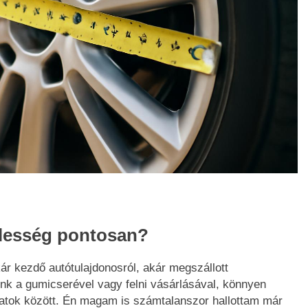
zélesség pontosan?
kár kezdő autótulajdonosról, akár megszállott
unk a gumicserével vagy felni vásárlásával, könnyen
tok között. Én magam is számtalanszor hallottam már