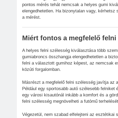
pontos mérés tehát nemcsak a helyes gumi kivá
elengedhetetlen. Ha bizonytalan vagy, kérhetsz 
a mérést.
Miért fontos a megfelelő felni
A helyes felni szélesség kiválasztása több szemp
gumiabroncs összhangja elengedhetetlen a bizto
felni a választott gumihoz képest, az nemcsak es
közúti forgalomban.
Másrészt a megfelelő felni szélesség javítja az a
Például egy sportosabb autó szélesebb felniket 
egy városi kisautónál inkább a komfort és a gördü
felni szélesség megnövelheti a futómű terhelését
Végezetül, nem szabad elfelejteni az esztétikai