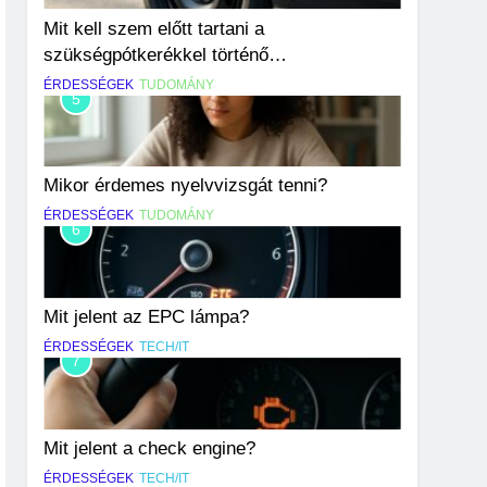
Mit kell szem előtt tartani a
szükségpótkerékkel történő
közlekedéskor?
ÉRDESSÉGEK
TUDOMÁNY
5
Mikor érdemes nyelvvizsgát tenni?
ÉRDESSÉGEK
TUDOMÁNY
6
Mit jelent az EPC lámpa?
ÉRDESSÉGEK
TECH/IT
7
Mit jelent a check engine?
ÉRDESSÉGEK
TECH/IT