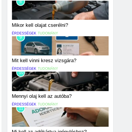
8
Mikor kell olajat cserélni?
ÉRDESSÉGEK
TUDOMÁNY
9
Mit kell vinni kresz vizsgára?
ÉRDESSÉGEK
TUDOMÁNY
10
Mennyi olaj kell az autóba?
ÉRDESSÉGEK
TUDOMÁNY
11
Mi kell az adókártya igényléshez?