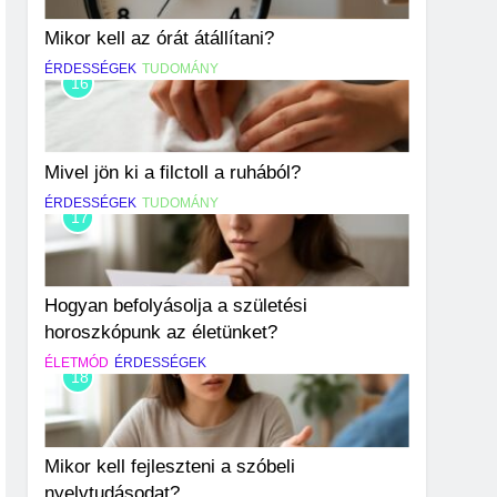
Mikor kell az órát átállítani?
ÉRDESSÉGEK
TUDOMÁNY
16
Mivel jön ki a filctoll a ruhából?
ÉRDESSÉGEK
TUDOMÁNY
17
Hogyan befolyásolja a születési
horoszkópunk az életünket?
ÉLETMÓD
ÉRDESSÉGEK
18
Mikor kell fejleszteni a szóbeli
nyelvtudásodat?