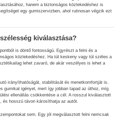
lasztásához, hanem a biztonságos közlekedéshez is
segítséget egy gumiszervizben, ahol rutinosan végzik ezt
 szélesség kiválasztása?
ontból is döntő fontosságú. Egyrészt a felni és a
nságos közlekedéshez. Ha túl keskeny vagy túl széles a
ztétikailag lehet zavaró, de akár veszélyes is lehet a
utó irányíthatóságát, stabilitását és menetkomfortját is.
és gumikat igényel, mert így jobban tapad az úthoz, míg
lési ellenállás csökkentése a cél. A rosszul kiválasztott
, és hosszú távon károsíthatja az autót.
 szempontokat sem. Egy jól megválasztott felni nemcsak