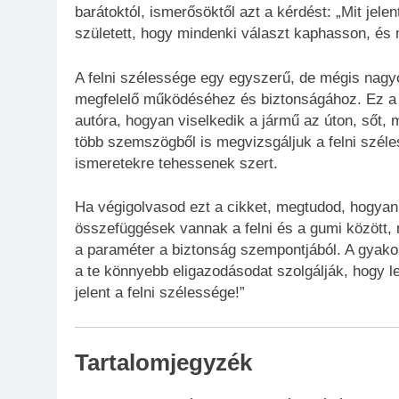
barátoktól, ismerősöktől azt a kérdést: „Mit jele
született, hogy mindenki választ kaphasson, és 
A felni szélessége egy egyszerű, de mégis nagyo
megfelelő működéséhez és biztonságához. Ez a p
autóra, hogyan viselkedik a jármű az úton, sőt, 
több szemszögből is megvizsgáljuk a felni széle
ismeretekre tehessenek szert.
Ha végigolvasod ezt a cikket, megtudod, hogyan 
összefüggések vannak a felni és a gumi között, 
a paraméter a biztonság szempontjából. A gyakorl
a te könnyebb eligazodásodat szolgálják, hogy
jelent a felni szélessége!”
Tartalomjegyzék