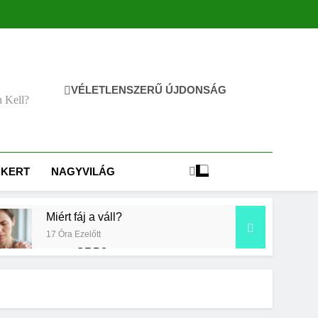
VÉLETLENSZERŰ ÚJDONSÁG
n Kell?
KERT
NAGYVILÁG
Miért fáj a váll?
17 Óra Ezelőtt
 jelent a magas CRP?
p Ezelőtt
Milyen fűtést érdemes választani?
3 Nap Ezelőtt