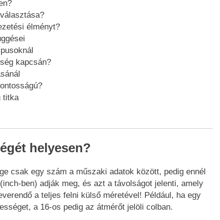
en?
iválasztása?
ezetési élményt?
üggései
ípusoknál
esség kapcsán?
ásánál
sfontosságú?
 titka
ségét helyesen?
sége csak egy szám a műszaki adatok között, pedig ennél
 (inch-ben) adják meg, és azt a távolságot jelenti, amely
erendő a teljes felni külső méretével! Például, ha egy
lességet, a 16-os pedig az átmérőt jelöli colban.