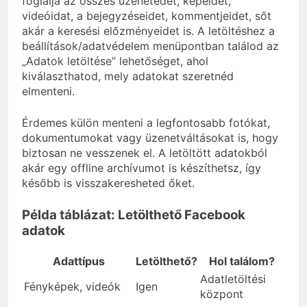
foglalja az összes üzenetedet, képeidet,
videóidat, a bejegyzéseidet, kommentjeidet, sőt
akár a keresési előzményeidet is. A letöltéshez a
beállítások/adatvédelem menüpontban találod az
„Adatok letöltése” lehetőséget, ahol
kiválaszthatod, mely adatokat szeretnéd
elmenteni.
Érdemes külön menteni a legfontosabb fotókat,
dokumentumokat vagy üzenetváltásokat is, hogy
biztosan ne vesszenek el. A letöltött adatokból
akár egy offline archívumot is készíthetsz, így
később is visszakeresheted őket.
Példa táblázat: Letölthető Facebook
adatok
Adattípus
Letölthető?
Hol találom?
Adatletöltési
Fényképek, videók
Igen
központ