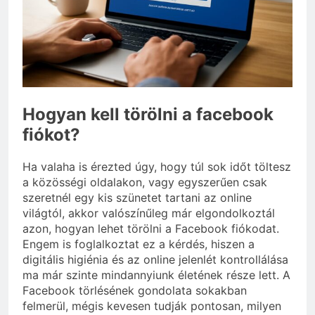
3 Nap Ezelőtt
Miért zsibbad a kéz?
3 Nap Ezelőtt
Hogyan kell törölni a facebook
fiókot?
Ha valaha is érezted úgy, hogy túl sok időt töltesz
a közösségi oldalakon, vagy egyszerűen csak
szeretnél egy kis szünetet tartani az online
világtól, akkor valószínűleg már elgondolkoztál
azon, hogyan lehet törölni a Facebook fiókodat.
Engem is foglalkoztat ez a kérdés, hiszen a
digitális higiénia és az online jelenlét kontrollálása
ma már szinte mindannyiunk életének része lett. A
Facebook törlésének gondolata sokakban
felmerül, mégis kevesen tudják pontosan, milyen