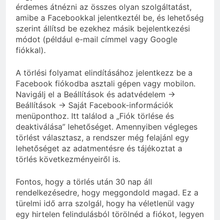
érdemes átnézni az összes olyan szolgáltatást,
amibe a Facebookkal jelentkeztél be, és lehetőség
szerint állítsd be ezekhez másik bejelentkezési
módot (például e-mail címmel vagy Google
fiókkal).
A törlési folyamat elindításához jelentkezz be a
Facebook fiókodba asztali gépen vagy mobilon.
Navigálj el a Beállítások és adatvédelem ->
Beállítások -> Saját Facebook-információk
menüponthoz. Itt találod a „Fiók törlése és
deaktiválása” lehetőséget. Amennyiben végleges
törlést választasz, a rendszer még felajánl egy
lehetőséget az adatmentésre és tájékoztat a
törlés következményeiről is.
Fontos, hogy a törlés után 30 nap áll
rendelkezésedre, hogy meggondold magad. Ez a
türelmi idő arra szolgál, hogy ha véletlenül vagy
egy hirtelen felindulásból törölnéd a fiókot, legyen