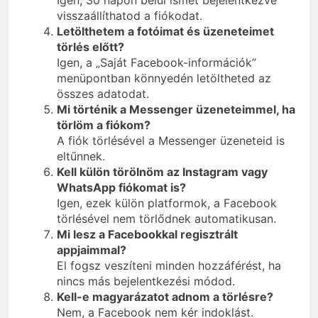
Igen, 30 napon belül ismét bejelentkezve
visszaállíthatod a fiókodat.
Letölthetem a fotóimat és üzeneteimet
törlés előtt?
Igen, a „Saját Facebook-információk”
menüpontban könnyedén letöltheted az
összes adatodat.
Mi történik a Messenger üzeneteimmel, ha
törlöm a fiókom?
A fiók törlésével a Messenger üzeneteid is
eltűnnek.
Kell külön törölnöm az Instagram vagy
WhatsApp fiókomat is?
Igen, ezek külön platformok, a Facebook
törlésével nem törlődnek automatikusan.
Mi lesz a Facebookkal regisztrált
appjaimmal?
El fogsz veszíteni minden hozzáférést, ha
nincs más bejelentkezési módod.
Kell-e magyarázatot adnom a törlésre?
Nem, a Facebook nem kér indoklást.