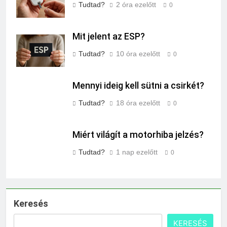
Tudtad?
2 óra ezelőtt
0
Mit jelent az ESP?
Tudtad?
10 óra ezelőtt
0
Mennyi ideig kell sütni a csirkét?
Tudtad?
18 óra ezelőtt
0
Miért világít a motorhiba jelzés?
Tudtad?
1 nap ezelőtt
0
Keresés
KERESÉS