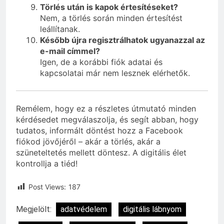
Törlés után is kapok értesítéseket?
Nem, a törlés során minden értesítést
leállítanak.
Később újra regisztrálhatok ugyanazzal az
e-mail címmel?
Igen, de a korábbi fiók adatai és
kapcsolatai már nem lesznek elérhetők.
Remélem, hogy ez a részletes útmutató minden
kérdésedet megválaszolja, és segít abban, hogy
tudatos, informált döntést hozz a Facebook
fiókod jövőjéről – akár a törlés, akár a
szüneteltetés mellett döntesz. A digitális élet
kontrollja a tiéd!
Post Views:
187
Megjelölt:
adatvédelem
digitális lábnyom