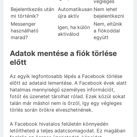
végleges
Bejelentkezés után
Automatikusan
Nem lehet
mi történik?
újra aktív
bejelentkezni
Messenger
Nem, eltűnik
Igen, ha külön
használható
a fiókoddal
aktiválod
marad?
együtt
Adatok mentése a fiók törlése
előtt
Az egyik legfontosabb lépés a Facebook törlése
előtt az adataid lementése. A Facebook évek alatt
hatalmas mennyiségű személyes információt,
fotót és üzenetet tárolhat rólad. Ezek közül sokat
talán már máshol nem is őrzöl, így egy végleges
törlés során örökre elveszhetnének.
A Facebook hivatalos felületén könnyedén
letöltheted a teljes adatcsomagodat. Ez magában