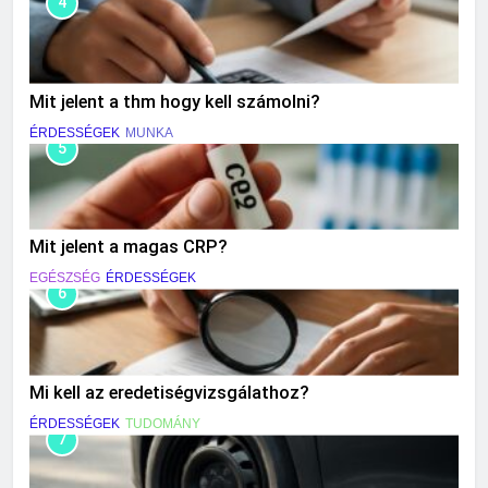
4
Mit jelent a thm hogy kell számolni?
ÉRDESSÉGEK
MUNKA
5
Mit jelent a magas CRP?
EGÉSZSÉG
ÉRDESSÉGEK
6
Mi kell az eredetiségvizsgálathoz?
ÉRDESSÉGEK
TUDOMÁNY
7