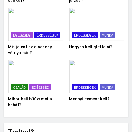
csirkét?
jelzés?
EGÉSZSÉG
ÉRDESSÉGEK
ÉRDESSÉGEK
MUNKA
Mit jelent az alacsony
Hogyan kell glettelni?
vérnyomás?
CSALÁD
EGÉSZSÉG
ÉRDESSÉGEK
MUNKA
Mikor kell büfiztetni a
Mennyi cement kell?
babát?