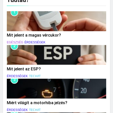
Tudtad?
1
Mit jelent a magas vércukor?
EGÉSZSÉG
ÉRDESSÉGEK
2
Mit jelent az ESP?
ÉRDESSÉGEK
TECH/IT
3
Miért világít a motorhiba jelzés?
ÉRDESSÉGEK
TECH/IT