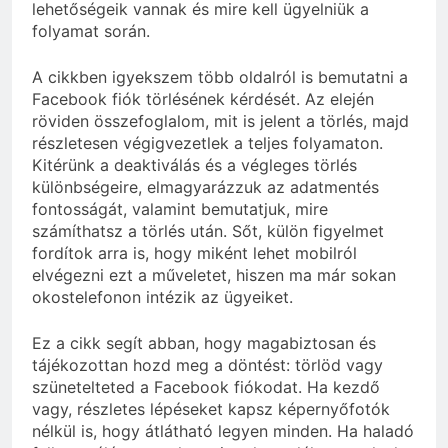
lehetőségeik vannak és mire kell ügyelniük a
folyamat során.
A cikkben igyekszem több oldalról is bemutatni a
Facebook fiók törlésének kérdését. Az elején
röviden összefoglalom, mit is jelent a törlés, majd
részletesen végigvezetlek a teljes folyamaton.
Kitérünk a deaktiválás és a végleges törlés
különbségeire, elmagyarázzuk az adatmentés
fontosságát, valamint bemutatjuk, mire
számíthatsz a törlés után. Sőt, külön figyelmet
fordítok arra is, hogy miként lehet mobilról
elvégezni ezt a műveletet, hiszen ma már sokan
okostelefonon intézik az ügyeiket.
Ez a cikk segít abban, hogy magabiztosan és
tájékozottan hozd meg a döntést: törlöd vagy
szünetelteted a Facebook fiókodat. Ha kezdő
vagy, részletes lépéseket kapsz képernyőfotók
nélkül is, hogy átlátható legyen minden. Ha haladó