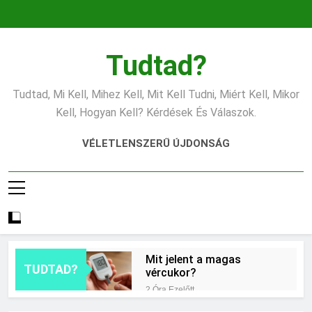
Ugrás
a
tartalomra
Tudtad?
Tudtad, Mi Kell, Mihez Kell, Mit Kell Tudni, Miért Kell, Mikor
Kell, Hogyan Kell? Kérdések És Válaszok.
VÉLETLENSZERŰ ÚJDONSÁG
Mit jelent a magas
TUDTAD?
vércukor?
2 Óra Ezelőtt
Mit jelent az ESP?