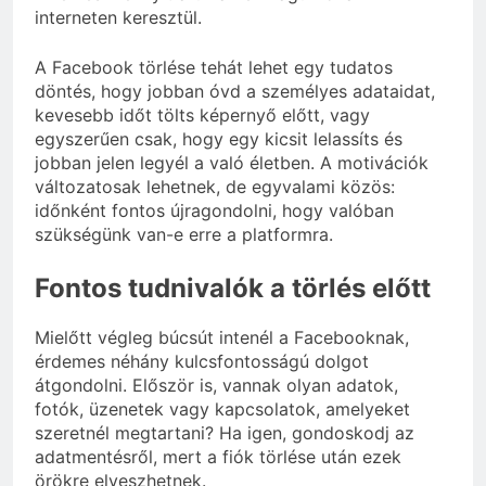
interneten keresztül.
A Facebook törlése tehát lehet egy tudatos
döntés, hogy jobban óvd a személyes adataidat,
kevesebb időt tölts képernyő előtt, vagy
egyszerűen csak, hogy egy kicsit lelassíts és
jobban jelen legyél a való életben. A motivációk
változatosak lehetnek, de egyvalami közös:
időnként fontos újragondolni, hogy valóban
szükségünk van-e erre a platformra.
Fontos tudnivalók a törlés előtt
Mielőtt végleg búcsút intenél a Facebooknak,
érdemes néhány kulcsfontosságú dolgot
átgondolni. Először is, vannak olyan adatok,
fotók, üzenetek vagy kapcsolatok, amelyeket
szeretnél megtartani? Ha igen, gondoskodj az
adatmentésről, mert a fiók törlése után ezek
örökre elveszhetnek.