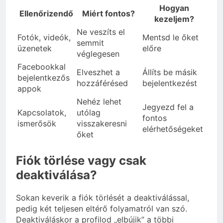
Hogyan
Ellenőrizendő
Miért fontos?
kezeljem?
Ne veszíts el
Fotók, videók,
Mentsd le őket
semmit
üzenetek
előre
véglegesen
Facebookkal
Elveszhet a
Állíts be másik
bejelentkezős
hozzáférésed
bejelentkezést
appok
Nehéz lehet
Jegyezd fel a
Kapcsolatok,
utólag
fontos
ismerősök
visszakeresni
elérhetőségeket
őket
Fiók törlése vagy csak
deaktiválása?
Sokan keverik a fiók törlését a deaktiválással,
pedig két teljesen eltérő folyamatról van szó.
Deaktiváláskor a profilod „elbújik” a többi