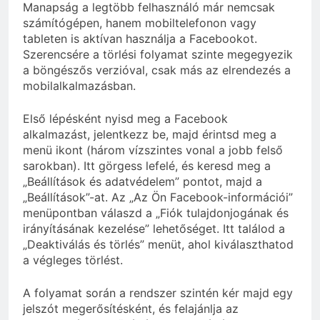
Manapság a legtöbb felhasználó már nemcsak
számítógépen, hanem mobiltelefonon vagy
tableten is aktívan használja a Facebookot.
Szerencsére a törlési folyamat szinte megegyezik
a böngészős verzióval, csak más az elrendezés a
mobilalkalmazásban.
Első lépésként nyisd meg a Facebook
alkalmazást, jelentkezz be, majd érintsd meg a
menü ikont (három vízszintes vonal a jobb felső
sarokban). Itt görgess lefelé, és keresd meg a
„Beállítások és adatvédelem” pontot, majd a
„Beállítások”-at. Az „Az Ön Facebook-információi”
menüpontban válaszd a „Fiók tulajdonjogának és
irányításának kezelése” lehetőséget. Itt találod a
„Deaktiválás és törlés” menüt, ahol kiválaszthatod
a végleges törlést.
A folyamat során a rendszer szintén kér majd egy
jelszót megerősítésként, és felajánlja az