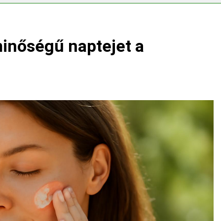
ségvizsgálathoz?
inőségű naptejet a