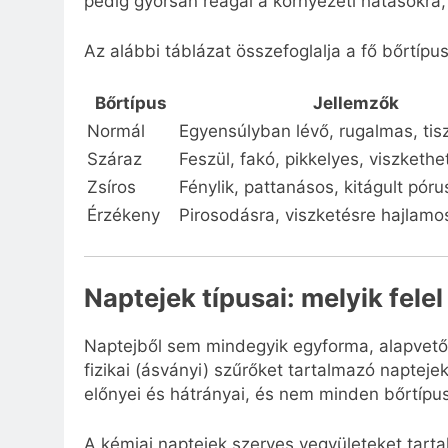
pedig gyorsan reagál a környezeti hatásokra, 
Az alábbi táblázat összefoglalja a fő bőrtípus
Bőrtípus
Jellemzők
Normál
Egyensúlyban lévő, rugalmas, tis
Száraz
Feszül, fakó, pikkelyes, viszkethe
Zsíros
Fénylik, pattanásos, kitágult pór
Érzékeny
Pirosodásra, viszketésre hajlamo
Naptejek típusai: melyik fel
Naptejből sem mindegyik egyforma, alapvetőe
fizikai (ásványi) szűrőket tartalmazó naptej
előnyei és hátrányai, és nem minden bőrtípu
A kémiai naptejek szerves vegyületeket tarta