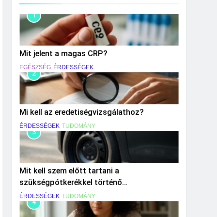
1
Mit jelent a magas CRP?
EGÉSZSÉG
ÉRDESSÉGEK
2
Mi kell az eredetiségvizsgálathoz?
ÉRDESSÉGEK
TUDOMÁNY
3
Mit kell szem előtt tartani a
szükségpótkerékkel történő
közlekedéskor?
ÉRDESSÉGEK
TUDOMÁNY
4