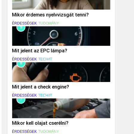
Mikor érdemes nyelvvizsgát tenni?
ÉRDESSÉGEK
TUDOMÁNY
5
Mit jelent az EPC lámpa?
ÉRDESSÉGEK
TECH/IT
6
Mit jelent a check engine?
ÉRDESSÉGEK
TECH/IT
7
Mikor kell olajat cserélni?
ÉRDESSÉGEK
TUDOMÁNY