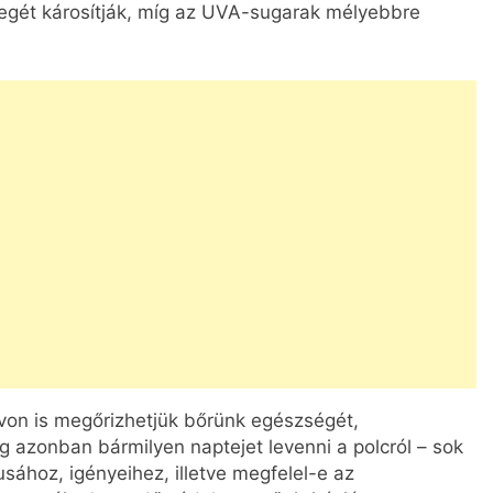
étegét károsítják, míg az UVA-sugarak mélyebbre
ávon is megőrizhetjük bőrünk egészségét,
g azonban bármilyen naptejet levenni a polcról – sok
usához, igényeihez, illetve megfelel-e az