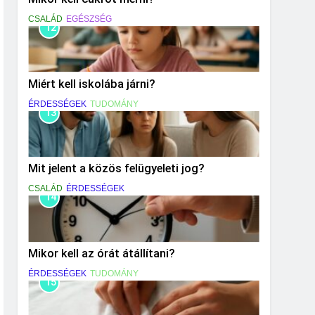
CSALÁD
EGÉSZSÉG
12
Miért kell iskolába járni?
ÉRDESSÉGEK
TUDOMÁNY
13
Mit jelent a közös felügyeleti jog?
CSALÁD
ÉRDESSÉGEK
14
Mikor kell az órát átállítani?
ÉRDESSÉGEK
TUDOMÁNY
15