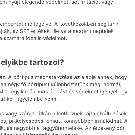
em nyújt elegendő védelmet, sőt irritációt vagy
zempontot mérlegelve. A következőkben segítünk
jták, az SPF értékek, illetve a modern naptejek
a számára ideális védelmet.
elyikbe tartozol?
az. A bőrtípus meghatározása az alapja annak, hogy
ően négy fő bőrtípust különböztetünk meg: normál,
. Mindegyik más-más ápolást és védelmet igényel, így
at kell figyelembe venni.
 vagy száraz, ritkán jelentkeznek rajta elváltozások.
és, pikkelyesedés, emiatt könnyebben irritálódhat. A
lik, és nagyobb a faggyútermelése. Az érzékeny bőr