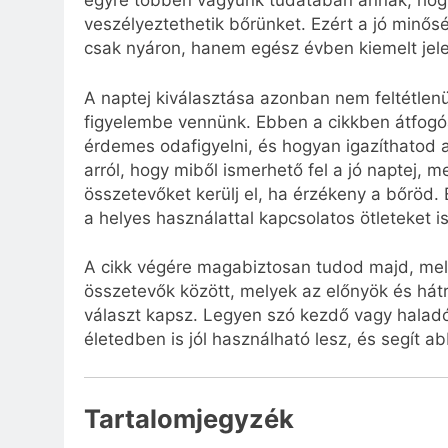
egyre többen vagyunk tudatában annak, hogy
veszélyeztethetik bőrünket. Ezért a jó minős
csak nyáron, hanem egész évben kiemelt jele
A naptej kiválasztása azonban nem feltétlenü
figyelembe vennünk. Ebben a cikkben átfogó
érdemes odafigyelni, és hogyan igazíthatod a
arról, hogy miből ismerhető fel a jó naptej, 
összetevőket kerülj el, ha érzékeny a bőröd. E
a helyes használattal kapcsolatos ötleteket i
A cikk végére magabiztosan tudod majd, melyi
összetevők között, melyek az előnyök és hát
választ kapsz. Legyen szó kezdő vagy haladó 
életedben is jól használható lesz, és segít 
Tartalomjegyzék