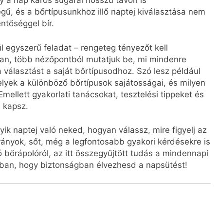
 a nap káros sugarai hosszú távon is
égű, és a bőrtípusunkhoz illő naptej kiválasztása nem
ntőséggel bír.
l egyszerű feladat – rengeteg tényezőt kell
an, több nézőpontból mutatjuk be, mi mindenre
 választást a saját bőrtípusodhoz. Szó lesz például
melyek a különböző bőrtípusok sajátosságai, és milyen
mellett gyakorlati tanácsokat, tesztelési tippeket és
s kapsz.
k naptej való neked, hogyan válassz, mire figyelj az
rányok, sőt, még a legfontosabb gyakori kérdésekre is
bőrápolóról, az itt összegyűjtött tudás a mindennapi
abban, hogy biztonságban élvezhesd a napsütést!