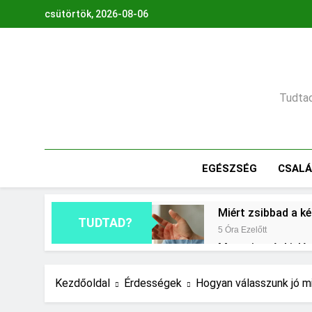
Ugrás
csütörtök, 2026-08-06
a
tartalomra
Tudtad,
EGÉSZSÉG
CSAL
Miért zsibbad a k
TUDTAD?
5 Óra Ezelőtt
Mennyi a végkielé
1 Nap Ezelőtt
Mit jelent a maga
Kezdőoldal
Érdességek
Hogyan válasszunk jó m
2 Nap Ezelőtt