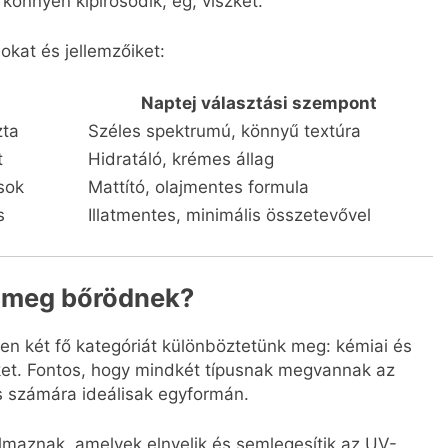
könnyen kipirosodik, ég, viszket.
okat és jellemzőiket:
Naptej választási szempont
zta
Széles spektrumú, könnyű textúra
t
Hidratáló, krémes állag
usok
Mattító, olajmentes formula
s
Illatmentes, minimális összetevővel
el meg bőrödnek?
n két fő kategóriát különböztetünk meg: kémiai és
eket. Fontos, hogy mindkét típusnak megvannak az
s számára ideálisak egyformán.
lmaznak, amelyek elnyelik és semlegesítik az UV-