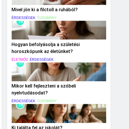
Mivel jön ki a filctoll a ruhából?
ÉRDESSÉGEK
TUDOMÁNY
16
Hogyan befolyásolja a születési
horoszkópunk az életünket?
ÉLETMÓD
ÉRDESSÉGEK
17
Mikor kell fejleszteni a szóbeli
nyelvtudásodat?
ÉRDESSÉGEK
TUDOMÁNY
18
Ki találta fel az iskolát?