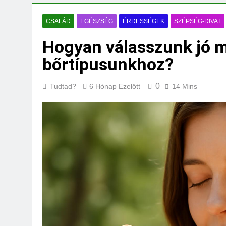
Mi kell az eredeti
3 Nap Ezelőtt
CSALÁD
EGÉSZSÉG
ÉRDESSÉGEK
SZÉPSÉG-DIVAT
Hogyan válasszunk jó m
bőrtípusunkhoz?
0
Tudtad?
6 Hónap Ezelőtt
14 Mins