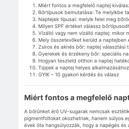
Miért fontos a megfelelő naptej kivála
Bőrtípusok bemutatása: Te melyikbe ta
Naptejek típusai: melyik felel meg bőr
Milyen SPF értéket válassz bőrtípusod
Vízálló vagy nem vízálló naptej: mikor 
Mely összetevőket kerüld a naptejben 
Zsíros és aknés bőr: naptej választási
Gyerekek és érzékeny bőr: speciális na
Hogyan teszteld otthon a naptej haték
Tippek a naptej helyes alkalmazásáho
GYIK – 10 gyakori kérdés és válasz
Miért fontos a megfelelő nap
A bőrünket érő UV-sugarak nemcsak esztétika
pigmentfoltokat okozhatnak, hanem súlyos eg
évek óta hangsúlyozzák, hogy a napégés és 