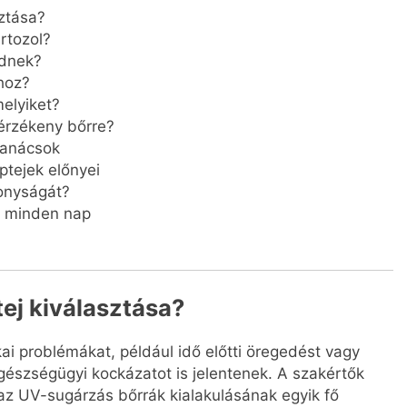
sztása?
rtozol?
ödnek?
hoz?
melyiket?
érzékeny bőrre?
 tanácsok
ptejek előnyei
onyságát?
z minden nap
tej kiválasztása?
i problémákat, például idő előtti öregedést vagy
észségügyi kockázatot is jelentenek. A szakértők
az UV-sugárzás bőrrák kialakulásának egyik fő