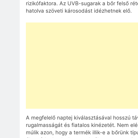
rizikófaktora. Az UVB-sugarak a bőr felső r
hatolva szöveti károsodást idézhetnek elő.
A megfelelő naptej kiválasztásával hosszú t
rugalmasságát és fiatalos kinézetét. Nem elé
múlik azon, hogy a termék illik-e a bőrünk típ