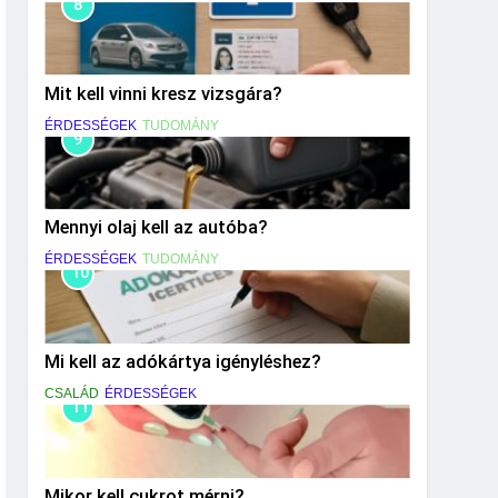
8
Mit kell vinni kresz vizsgára?
ÉRDESSÉGEK
TUDOMÁNY
9
Mennyi olaj kell az autóba?
ÉRDESSÉGEK
TUDOMÁNY
10
Mi kell az adókártya igényléshez?
CSALÁD
ÉRDESSÉGEK
11
Mikor kell cukrot mérni?