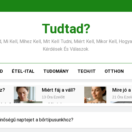
Tudtad?
 Mi Kell, Mihez Kell, Mit Kell Tudni, Miért Kell, Mikor Kell, Hogy
Kérdések És Válaszok.
ÁD
ÉTEL-ITAL
TUDOMÁNY
TECH/IT
OTTHON
éz?
Miért fáj a váll?
Mire jó a
13 Óra Ezelőtt
21 Óra Ezelő
gítés?
Mit jelent a magas CRP?
2 Nap Ezelőtt
s vérnyomás?
Milyen fűtést érdemes választ
inőségű naptejet a bőrtípusunkhoz?
3 Nap Ezelőtt