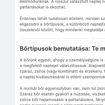
életmódunknak. A rosszul választott naptej n
pattanásokat is okozhat.
Érdemes tehát tudatosan dönteni, minden s
eligazodni a bőrtípusok, a különböző naptejfa
összetevői között, hogy mindenki megtalálja 
Bőrtípusok bemutatása: Te m
A bőrünk egyedi, ahogy a személyiségünk is 
a megfelelő naptejet választhassuk. Alapvet
száraz, zsíros (vagy kombinált) és érzékeny
a naptej kiválasztásánál is eltérő szempontok
A normál bőr egyensúlyban van, nem túl zsíros
Száraz bőr esetén gyakori a húzódás, viszket
zsíros bőr hajlamosabb a pattanásokra, fény