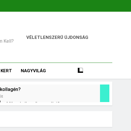
VÉLETLENSZERŰ ÚJDONSÁG
an Kell?
KERT
NAGYVILÁG
 kollagén?
tt
Mikor kell tetőt cserélni?
2 Nap Ezelőtt
ani?
Mennyi a táppénz?
3 Nap Ezelőtt