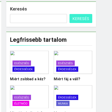
Keresés
KERESÉS
Legfrissebb tartalom
EGÉSZSÉG
EGÉSZSÉG
ÉRDESSÉGEK
ÉRDESSÉGEK
Miért zsibbad a kéz?
Miért fáj a váll?
EGÉSZSÉG
ÉRDESSÉGEK
ÉLETMÓD
MUNKA