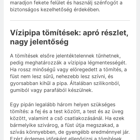
maradjon fekete felület és használj szénfogót a
biztonságos kezelhetőség érdekében.
Vízipipa tömítések: apró részlet,
nagy jelentőség
A tömítések elsőre jelentéktelennek tűnhetnek,
pedig meghatározzák a vízipipa légmentességét.
Ha rossz minőségű vagy elöregedett a tömítés, a
füst nem lesz sűrű, nehezebb lesz szívni, és
gyorsabban kihűl a pipa. Általában szilikonból,
gumiból vagy parafából készülnek.
Egy pipán legalább három helyen szükséges
tömítés: a fej és a test között, a test és az üveg
között, valamint a cső csatlakozásánál. Ha ezek
bármelyike szivárog, a füst útja megszakad, a
szívás könnyebben, de gyengébb eredménnyel jár.
Ezért érdemes időnként ellenőrizni a tömítések