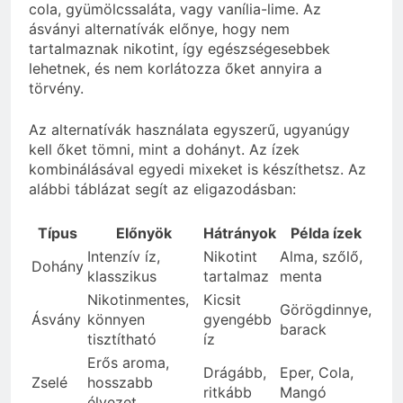
cola, gyümölcssaláta, vagy vanília-lime. Az
ásványi alternatívák előnye, hogy nem
tartalmaznak nikotint, így egészségesebbek
lehetnek, és nem korlátozza őket annyira a
törvény.
Az alternatívák használata egyszerű, ugyanúgy
kell őket tömni, mint a dohányt. Az ízek
kombinálásával egyedi mixeket is készíthetsz. Az
alábbi táblázat segít az eligazodásban:
Típus
Előnyök
Hátrányok
Példa ízek
Intenzív íz,
Nikotint
Alma, szőlő,
Dohány
klasszikus
tartalmaz
menta
Nikotinmentes,
Kicsit
Görögdinnye,
Ásvány
könnyen
gyengébb
barack
tisztítható
íz
Erős aroma,
Drágább,
Eper, Cola,
Zselé
hosszabb
ritkább
Mangó
élvezet