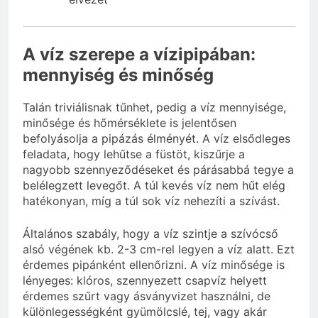
A víz szerepe a vízipipában:
mennyiség és minőség
Talán triviálisnak tűnhet, pedig a víz mennyisége,
minősége és hőmérséklete is jelentősen
befolyásolja a pipázás élményét. A víz elsődleges
feladata, hogy lehűtse a füstöt, kiszűrje a
nagyobb szennyeződéseket és párásabbá tegye a
belélegzett levegőt. A túl kevés víz nem hűt elég
hatékonyan, míg a túl sok víz nehezíti a szívást.
Általános szabály, hogy a víz szintje a szívócső
alsó végének kb. 2-3 cm-rel legyen a víz alatt. Ezt
érdemes pipánként ellenőrizni. A víz minősége is
lényeges: klóros, szennyezett csapvíz helyett
érdemes szűrt vagy ásványvizet használni, de
különlegességként gyümölcslé, tej, vagy akár