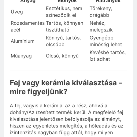
Anyag
Előnyök
Hátrányok
Esztétikus, nem
Törékeny,
Üveg
színeződik el
drágább
Rozsdamentes
Tartós, könnyen
Nehéz,
acél
tisztítható
melegszik
Könnyű, tartós,
Gyengébb
Alumínium
olcsóbb
minőség lehet
Kevésbé tartós,
Műanyag
Olcsó, könnyű
ízt adhat
Fej vagy kerámia kiválasztása –
mire figyeljünk?
A fej, vagyis a kerámia, az a rész, ahová a
dohány/Az ízesített termék kerül. A megfelelő fej
kiválasztása jelentősen befolyásolja az élményt,
hiszen az egyenletes melegítés, a hőleadás és az
ízintenzitás nagyban függ attól, hogy milyen