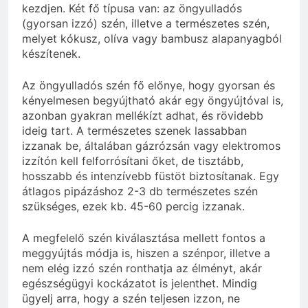
kezdjen. Két fő típusa van: az öngyulladós
(gyorsan izzó) szén, illetve a természetes szén,
melyet kókusz, olíva vagy bambusz alapanyagból
készítenek.
Az öngyulladós szén fő előnye, hogy gyorsan és
kényelmesen begyújtható akár egy öngyújtóval is,
azonban gyakran mellékízt adhat, és rövidebb
ideig tart. A természetes szenek lassabban
izzanak be, általában gázrózsán vagy elektromos
izzítón kell felforrósítani őket, de tisztább,
hosszabb és intenzívebb füstöt biztosítanak. Egy
átlagos pipázáshoz 2-3 db természetes szén
szükséges, ezek kb. 45-60 percig izzanak.
A megfelelő szén kiválasztása mellett fontos a
meggyújtás módja is, hiszen a szénpor, illetve a
nem elég izzó szén ronthatja az élményt, akár
egészségügyi kockázatot is jelenthet. Mindig
ügyelj arra, hogy a szén teljesen izzon, ne