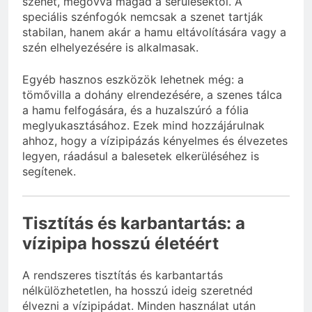
szenet, megóvva magad a sérülésektől. A
speciális szénfogók nemcsak a szenet tartják
stabilan, hanem akár a hamu eltávolítására vagy a
szén elhelyezésére is alkalmasak.
Egyéb hasznos eszközök lehetnek még: a
tömővilla a dohány elrendezésére, a szenes tálca
a hamu felfogására, és a huzalszúró a fólia
meglyukasztásához. Ezek mind hozzájárulnak
ahhoz, hogy a vízipipázás kényelmes és élvezetes
legyen, ráadásul a balesetek elkerüléséhez is
segítenek.
Tisztítás és karbantartás: a
vízipipa hosszú életéért
A rendszeres tisztítás és karbantartás
nélkülözhetetlen, ha hosszú ideig szeretnéd
élvezni a vízipipádat. Minden használat után