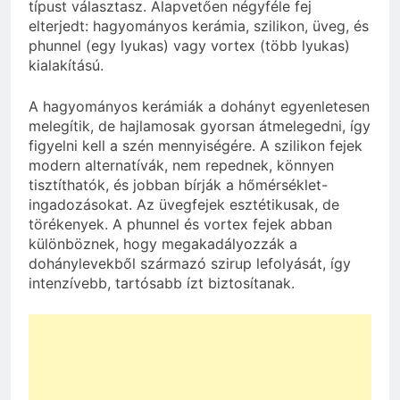
típust választasz. Alapvetően négyféle fej
elterjedt: hagyományos kerámia, szilikon, üveg, és
phunnel (egy lyukas) vagy vortex (több lyukas)
kialakítású.
A hagyományos kerámiák a dohányt egyenletesen
melegítik, de hajlamosak gyorsan átmelegedni, így
figyelni kell a szén mennyiségére. A szilikon fejek
modern alternatívák, nem repednek, könnyen
tisztíthatók, és jobban bírják a hőmérséklet-
ingadozásokat. Az üvegfejek esztétikusak, de
törékenyek. A phunnel és vortex fejek abban
különböznek, hogy megakadályozzák a
dohánylevekből származó szirup lefolyását, így
intenzívebb, tartósabb ízt biztosítanak.