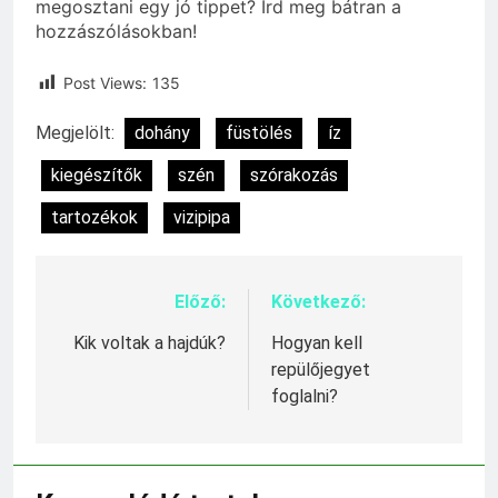
megosztani egy jó tippet? Írd meg bátran a
hozzászólásokban!
Post Views:
135
Megjelölt:
dohány
füstölés
íz
kiegészítők
szén
szórakozás
tartozékok
vizipipa
Előző:
Következő:
Bejegyzés
navigáció
Kik voltak a hajdúk?
Hogyan kell
repülőjegyet
foglalni?