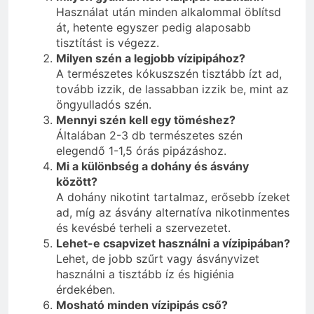
Használat után minden alkalommal öblítsd
át, hetente egyszer pedig alaposabb
tisztítást is végezz.
Milyen szén a legjobb vízipipához?
A természetes kókuszszén tisztább ízt ad,
tovább izzik, de lassabban izzik be, mint az
öngyulladós szén.
Mennyi szén kell egy töméshez?
Általában 2-3 db természetes szén
elegendő 1-1,5 órás pipázáshoz.
Mi a különbség a dohány és ásvány
között?
A dohány nikotint tartalmaz, erősebb ízeket
ad, míg az ásvány alternatíva nikotinmentes
és kevésbé terheli a szervezetet.
Lehet-e csapvizet használni a vízipipában?
Lehet, de jobb szűrt vagy ásványvizet
használni a tisztább íz és higiénia
érdekében.
Mosható minden vízipipás cső?