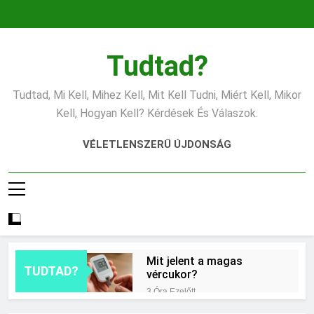
Ugrás
a
tartalomra
Tudtad?
Tudtad, Mi Kell, Mihez Kell, Mit Kell Tudni, Miért Kell, Mikor
Kell, Hogyan Kell? Kérdések És Válaszok.
VÉLETLENSZERŰ ÚJDONSÁG
Mit jelent a magas
TUDTAD?
vércukor?
3 Óra Ezelőtt
Mit jelent az ESP?