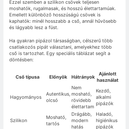
Ezzel szemben a szilikon csövek teljesen
moshatók, rugalmasak, és hosszú élettartamúak.
Emellett különböző hosszúságú csövek is
kaphatók: minél hosszabb a cső, annál hűvösebb
és lágyabb lesz a füst.
Ha gyakran pipázol társaságban, célszerű több
csatlakozós pipát választani, amelyekhez több
cső is tartozhat. Egy speciális táblázat segít a
döntésben:
Ajánlott
Cső típusa
Előnyök
Hátrányok
használat
Nem
Kezdő,
Autentikus,
mosható,
Hagyományos
alkalmi
olcsó
rövidebb
pipázók
élettartam
Drágább,
Haladó,
Mosható,
Szilikon
modern
higiénikus
tartós
hatás
pipázók