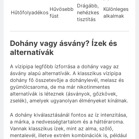
Drágább,
Hűvösebb
Különleges
Hűtőfolyadékos
nehézkes
füst
alkalmak
tisztítás
Dohány vagy ásvány? Ízek és
alternatívák
A vízipipa legfőbb ízforrása a dohány vagy az
ásvány alapú alternatívák. A klasszikus vízipipa
dohány fő összetevője a dohánylevél, melasz és
gyümölcsaroma, de ma már nikotinmentes
alternatívák is léteznek (ásványok, gőzkövek,
zselék), amelyek ugyanolyan élményeket kínálnak.
A dohány kiválasztásánál fontos az íz intenzitása,
a márka, a nedvességtartalom és a háttéraroma.
Vannak klasszikus ízek, mint az alma, szőlő,
mentalevél, illetve extrém kombinációk is, például