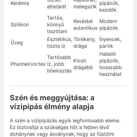
Kerámia
pipázók,
elterjedt
melegszik
kezdők
Tartós,
Kevésbé
Modern
Szilikon
könnyű
autentikus
pipázók
tisztítani
Esztétikus,
Törékeny,
Ínyencek,
Üveg
tiszta íz
drága
partik
Haladó
Tartósabb
Kicsit
pipázók,
Phunnel/vortex
íz, jobb
drágább
hosszabb
hőeloszlás
használat
Szén és meggyújtása: a
vízipipás élmény alapja
A szén a vízipipázás egyik legfontosabb eleme.
Ez biztosítja a szükséges hőt a fejben lévő
dohánynak vagy ásványnak, hogy az füstölni