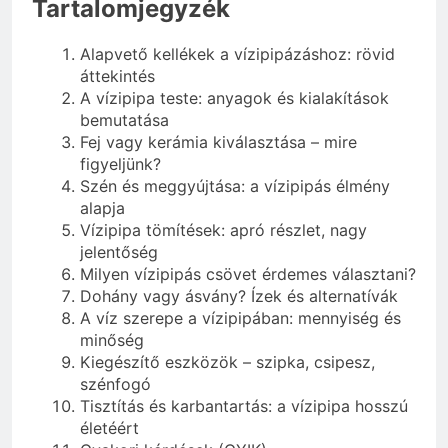
Tartalomjegyzék
Alapvető kellékek a vízipipázáshoz: rövid
áttekintés
A vízipipa teste: anyagok és kialakítások
bemutatása
Fej vagy kerámia kiválasztása – mire
figyeljünk?
Szén és meggyújtása: a vízipipás élmény
alapja
Vízipipa tömítések: apró részlet, nagy
jelentőség
Milyen vízipipás csövet érdemes választani?
Dohány vagy ásvány? Ízek és alternatívák
A víz szerepe a vízipipában: mennyiség és
minőség
Kiegészítő eszközök – szipka, csipesz,
szénfogó
Tisztítás és karbantartás: a vízipipa hosszú
életéért