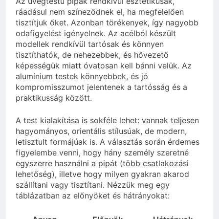
Az üvegtestű pipák rendkívül esztétikusak,
ráadásul nem színeződnek el, ha megfelelően
tisztítjuk őket. Azonban törékenyek, így nagyobb
odafigyelést igényelnek. Az acélból készült
modellek rendkívül tartósak és könnyen
tisztíthatók, de nehezebbek, és hővezető
képességük miatt óvatosan kell bánni velük. Az
alumínium testek könnyebbek, és jó
kompromisszumot jelentenek a tartósság és a
praktikusság között.
A test kialakítása is sokféle lehet: vannak teljesen
hagyományos, orientális stílusúak, de modern,
letisztult formájúak is. A választás során érdemes
figyelembe venni, hogy hány személy szeretné
egyszerre használni a pipát (több csatlakozási
lehetőség), illetve hogy milyen gyakran akarod
szállítani vagy tisztítani. Nézzük meg egy
táblázatban az előnyöket és hátrányokat: