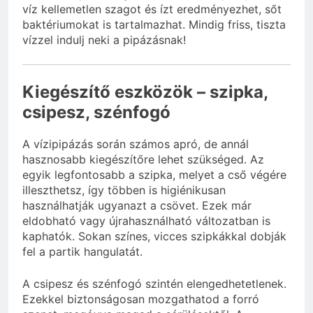
víz kellemetlen szagot és ízt eredményezhet, sőt
baktériumokat is tartalmazhat. Mindig friss, tiszta
vízzel indulj neki a pipázásnak!
Kiegészítő eszközök – szipka,
csipesz, szénfogó
A vízipipázás során számos apró, de annál
hasznosabb kiegészítőre lehet szükséged. Az
egyik legfontosabb a szipka, melyet a cső végére
illeszthetsz, így többen is higiénikusan
használhatják ugyanazt a csövet. Ezek már
eldobható vagy újrahasználható változatban is
kaphatók. Sokan színes, vicces szipkákkal dobják
fel a partik hangulatát.
A csipesz és szénfogó szintén elengedhetetlenek.
Ezekkel biztonságosan mozgathatod a forró