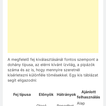
A megfelelő fej kiválasztásánál fontos szempont a
dohány típusa, az elérni kívánt ízvilág, a pipázók
száma és az is, hogy mennyire szeretnél
kísérletezni különféle tömésekkel. Egy kis táblázat
segít eligazodni:
Ajánlott
Fej típusa
Előnyök
Hátrányok
felhasználás
Alap
Olcsó,
Repedhet,