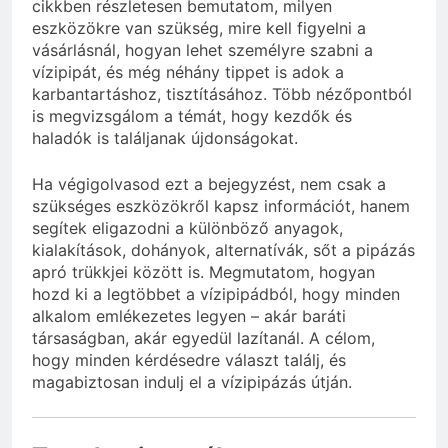
cikkben részletesen bemutatom, milyen
eszközökre van szükség, mire kell figyelni a
vásárlásnál, hogyan lehet személyre szabni a
vízipipát, és még néhány tippet is adok a
karbantartáshoz, tisztításához. Több nézőpontból
is megvizsgálom a témát, hogy kezdők és
haladók is találjanak újdonságokat.
Ha végigolvasod ezt a bejegyzést, nem csak a
szükséges eszközökről kapsz információt, hanem
segítek eligazodni a különböző anyagok,
kialakítások, dohányok, alternatívák, sőt a pipázás
apró trükkjei között is. Megmutatom, hogyan
hozd ki a legtöbbet a vízipipádból, hogy minden
alkalom emlékezetes legyen – akár baráti
társaságban, akár egyedül lazítanál. A célom,
hogy minden kérdésedre választ találj, és
magabiztosan indulj el a vízipipázás útján.