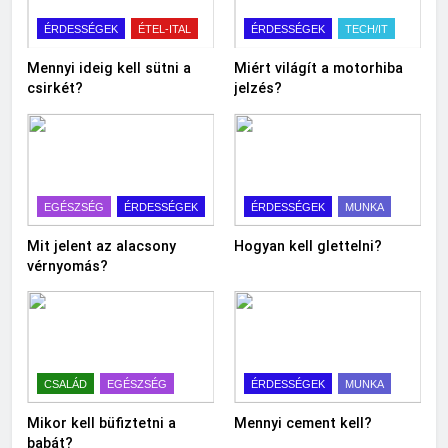
ÉRDESSÉGEK
ÉTEL-ITAL
ÉRDESSÉGEK
TECH/IT
Mennyi ideig kell sütni a
Miért világít a motorhiba
csirkét?
jelzés?
EGÉSZSÉG
ÉRDESSÉGEK
ÉRDESSÉGEK
MUNKA
Mit jelent az alacsony
Hogyan kell glettelni?
vérnyomás?
CSALÁD
EGÉSZSÉG
ÉRDESSÉGEK
MUNKA
Mikor kell büfiztetni a
Mennyi cement kell?
babát?