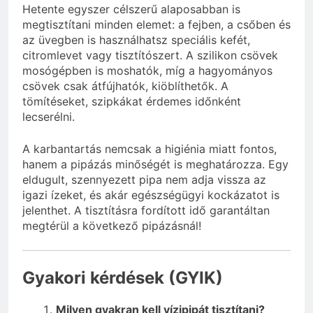
Hetente egyszer célszerű alaposabban is
megtisztítani minden elemet: a fejben, a csőben és
az üvegben is használhatsz speciális kefét,
citromlevet vagy tisztítószert. A szilikon csövek
mosógépben is moshatók, míg a hagyományos
csövek csak átfújhatók, kiöblíthetők. A
tömítéseket, szipkákat érdemes időnként
lecserélni.
A karbantartás nemcsak a higiénia miatt fontos,
hanem a pipázás minőségét is meghatározza. Egy
eldugult, szennyezett pipa nem adja vissza az
igazi ízeket, és akár egészségügyi kockázatot is
jelenthet. A tisztításra fordított idő garantáltan
megtérül a következő pipázásnál!
Gyakori kérdések (GYIK)
Milyen gyakran kell vízipipát tisztítani?