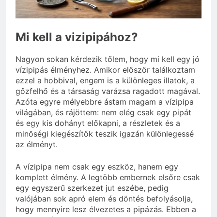
3 Nap Ezelőtt
Miért zsibbad a kéz?
3 Nap Ezelőtt
Mi kell a vizipipához?
Nagyon sokan kérdezik tőlem, hogy mi kell egy jó
vízipipás élményhez. Amikor először találkoztam
ezzel a hobbi­val, engem is a különleges illatok, a
gőzfelhő és a társaság varázsa ragadott magával.
Azóta egyre mélyebbre ástam magam a vízipipa
világában, és rájöttem: nem elég csak egy pipát
és egy kis dohányt előkapni, a részletek és a
minőségi kiegészítők teszik igazán különlegessé
az élményt.
A vízipipa nem csak egy eszköz, hanem egy
komplett élmény. A legtöbb embernek elsőre csak
egy egyszerű szerkezet jut eszébe, pedig
valójában sok apró elem és döntés befolyásolja,
hogy mennyire lesz élvezetes a pipázás. Ebben a