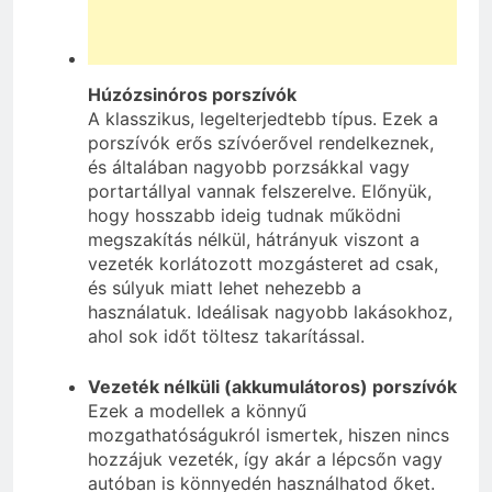
Húzózsinóros porszívók
A klasszikus, legelterjedtebb típus. Ezek a
porszívók erős szívóerővel rendelkeznek,
és általában nagyobb porzsákkal vagy
portartállyal vannak felszerelve. Előnyük,
hogy hosszabb ideig tudnak működni
megszakítás nélkül, hátrányuk viszont a
vezeték korlátozott mozgásteret ad csak,
és súlyuk miatt lehet nehezebb a
használatuk. Ideálisak nagyobb lakásokhoz,
ahol sok időt töltesz takarítással.
Vezeték nélküli (akkumulátoros) porszívók
Ezek a modellek a könnyű
mozgathatóságukról ismertek, hiszen nincs
hozzájuk vezeték, így akár a lépcsőn vagy
autóban is könnyedén használhatod őket.