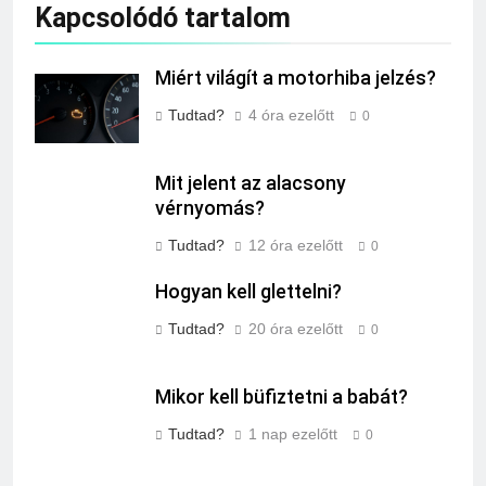
Kapcsolódó tartalom
Miért világít a motorhiba jelzés?
Tudtad?
4 óra ezelőtt
0
Mit jelent az alacsony
vérnyomás?
Tudtad?
12 óra ezelőtt
0
Hogyan kell glettelni?
Tudtad?
20 óra ezelőtt
0
Mikor kell büfiztetni a babát?
Tudtad?
1 nap ezelőtt
0