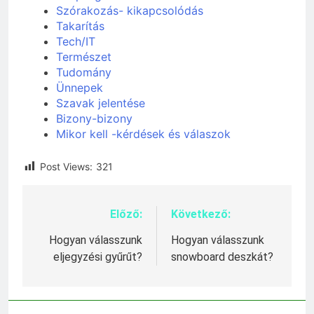
Szórakozás- kikapcsolódás
Takarítás
Tech/IT
Természet
Tudomány
Ünnepek
Szavak jelentése
Bizony-bizony
Mikor kell -kérdések és válaszok
Post Views:
321
Előző:
Következő:
Bejegyzés
navigáció
Hogyan válasszunk
Hogyan válasszunk
eljegyzési gyűrűt?
snowboard deszkát?