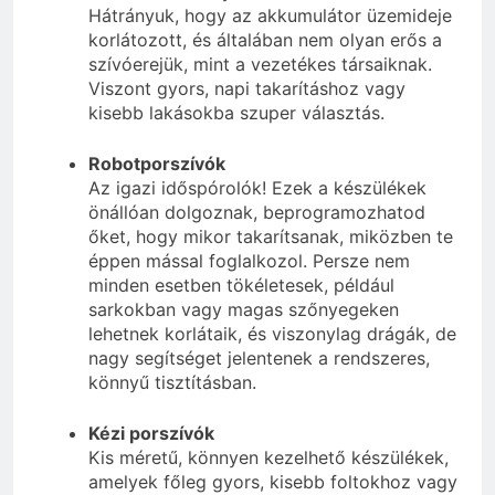
Hátrányuk, hogy az akkumulátor üzemideje
korlátozott, és általában nem olyan erős a
szívóerejük, mint a vezetékes társaiknak.
Viszont gyors, napi takarításhoz vagy
kisebb lakásokba szuper választás.
Robotporszívók
Az igazi időspórolók! Ezek a készülékek
önállóan dolgoznak, beprogramozhatod
őket, hogy mikor takarítsanak, miközben te
éppen mással foglalkozol. Persze nem
minden esetben tökéletesek, például
sarkokban vagy magas szőnyegeken
lehetnek korlátaik, és viszonylag drágák, de
nagy segítséget jelentenek a rendszeres,
könnyű tisztításban.
Kézi porszívók
Kis méretű, könnyen kezelhető készülékek,
amelyek főleg gyors, kisebb foltokhoz vagy