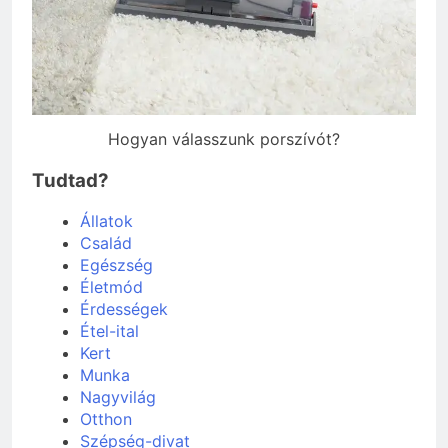
Hogyan válasszunk porszívót?
Tudtad?
Állatok
Család
Egészség
Életmód
Érdességek
Étel-ital
Kert
Munka
Nagyvilág
Otthon
Szépség-divat