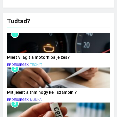
Tudtad?
1
Miért világít a motorhiba jelzés?
ÉRDESSÉGEK
TECH/IT
2
Mit jelent a thm hogy kell számolni?
ÉRDESSÉGEK
MUNKA
3