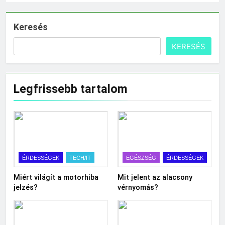
Keresés
KERESÉS
Legfrissebb tartalom
ÉRDESSÉGEK
TECH/IT
EGÉSZSÉG
ÉRDESSÉGEK
Miért világít a motorhiba
Mit jelent az alacsony
jelzés?
vérnyomás?