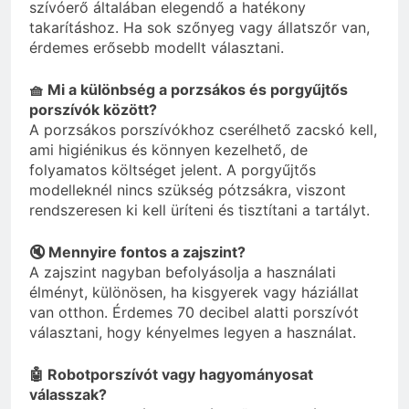
szívóerő általában elegendő a hatékony
takarításhoz. Ha sok szőnyeg vagy állatszőr van,
érdemes erősebb modellt választani.
🧺 Mi a különbség a porzsákos és porgyűjtős
porszívók között?
A porzsákos porszívókhoz cserélhető zacskó kell,
ami higiénikus és könnyen kezelhető, de
folyamatos költséget jelent. A porgyűjtős
modelleknél nincs szükség pótzsákra, viszont
rendszeresen ki kell üríteni és tisztítani a tartályt.
🔇 Mennyire fontos a zajszint?
A zajszint nagyban befolyásolja a használati
élményt, különösen, ha kisgyerek vagy háziállat
van otthon. Érdemes 70 decibel alatti porszívót
választani, hogy kényelmes legyen a használat.
🤖 Robotporszívót vagy hagyományosat
válasszak?