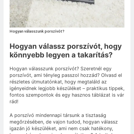
3 Nap Ezelőtt
Hogyan válasszunk porszívót?
Hogyan válassz porszívót, hogy
könnyebb legyen a takarítás?
Hogyan válasszunk porszívót? Szeretnél egy
porszívót, ami tényleg passzol hozzád? Olvasd el
részletes útmutatónkat, hogy megtaláld az
igényeidnek legjobb készüléket – praktikus tippek,
fontos szempontok és egy hasznos táblázat is vár
rád!
A porszívó mindennapi társunk a tisztaság
megőrzésében, de vajon tudod, hogyan válassz
igazán jó készüléket, ami nem csak hatékony,