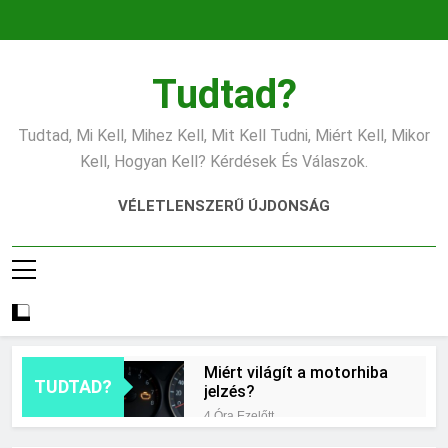
Ugrás
a
tartalomra
Tudtad?
Tudtad, Mi Kell, Mihez Kell, Mit Kell Tudni, Miért Kell, Mikor
Kell, Hogyan Kell? Kérdések És Válaszok.
VÉLETLENSZERŰ ÚJDONSÁG
Miért világít a motorhiba
TUDTAD?
jelzés?
4 Óra Ezelőtt
Mit jelent az alacsony