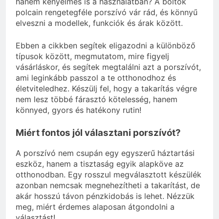
hanem kényelmes is a használatban? A boltok
polcain rengetegféle porszívó vár rád, és könnyű
elveszni a modellek, funkciók és árak között.
Ebben a cikkben segítek eligazodni a különböző
típusok között, megmutatom, mire figyelj
vásárláskor, és segítek megtalálni azt a porszívót,
ami leginkább passzol a te otthonodhoz és
életviteledhez. Készülj fel, hogy a takarítás végre
nem lesz többé fárasztó kötelesség, hanem
könnyed, gyors és hatékony rutin!
Miért fontos jól választani porszívót?
A porszívó nem csupán egy egyszerű háztartási
eszköz, hanem a tisztaság egyik alapköve az
otthonodban. Egy rosszul megválasztott készülék
azonban nemcsak megnehezítheti a takarítást, de
akár hosszú távon pénzkidobás is lehet. Nézzük
meg, miért érdemes alaposan átgondolni a
választást!