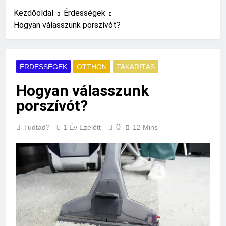
vérnyomás?
Kezdőoldal
Érdességek
12 Óra Ezelőtt
Hogyan válasszunk porszívót?
Hogyan kell glettelni?
20 Óra Ezelőtt
Mikor kell büfiztetni a
babát?
ÉRDESSÉGEK
OTTHON
TAKARÍTÁS
1 Nap Ezelőtt
Hogyan válasszunk
Mennyi cement kell?
2 Nap Ezelőtt
porszívót?
Mit jelent a thm hogy kell
számolni?
0
Tudtad?
1 Év Ezelőtt
12 Mins
2 Nap Ezelőtt
Miért zsibbad a kéz?
2 Nap Ezelőtt
Miért fáj a váll?
3 Nap Ezelőtt
Mire jó a kollagén?
3 Nap Ezelőtt
Mennyi a végkielégítés?