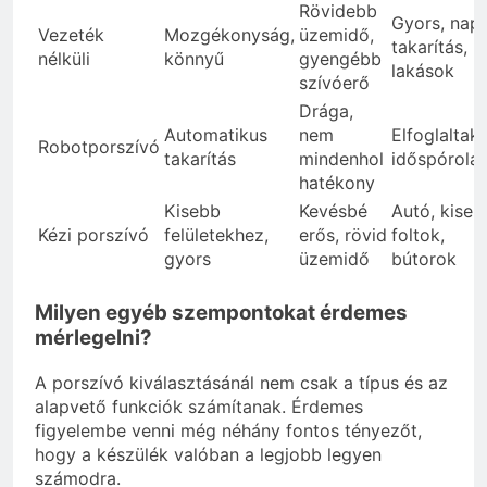
Rövidebb
Gyors, napi
Vezeték
Mozgékonyság,
üzemidő,
takarítás, k
nélküli
könnyű
gyengébb
lakások
szívóerő
Drága,
Automatikus
nem
Elfoglaltak,
Robotporszívó
takarítás
mindenhol
időspórolá
hatékony
Kisebb
Kevésbé
Autó, kiseb
Kézi porszívó
felületekhez,
erős, rövid
foltok,
gyors
üzemidő
bútorok
Milyen egyéb szempontokat érdemes
mérlegelni?
A porszívó kiválasztásánál nem csak a típus és az
alapvető funkciók számítanak. Érdemes
figyelembe venni még néhány fontos tényezőt,
hogy a készülék valóban a legjobb legyen
számodra.