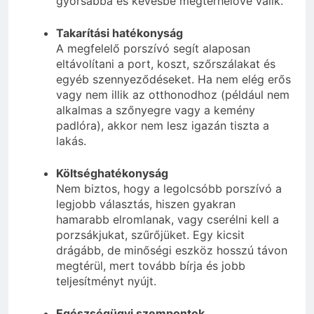
gyorsabbá és kevésbé megterhelővé válik.
Takarítási hatékonyság
A megfelelő porszívó segít alaposan
eltávolítani a port, koszt, szőrszálakat és
egyéb szennyeződéseket. Ha nem elég erős
vagy nem illik az otthonodhoz (például nem
alkalmas a szőnyegre vagy a kemény
padlóra), akkor nem lesz igazán tiszta a
lakás.
Költséghatékonyság
Nem biztos, hogy a legolcsóbb porszívó a
legjobb választás, hiszen gyakran
hamarabb elromlanak, vagy cserélni kell a
porzsákjukat, szűrőjüket. Egy kicsit
drágább, de minőségi eszköz hosszú távon
megtérül, mert tovább bírja és jobb
teljesítményt nyújt.
Egészségügyi szempontok