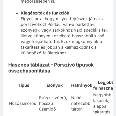
megőrzésében is.
Kiegészítők és funkciók
Figyelj arra, hogy milyen fejrészek járnak a
porszívóhoz! Például van-e parketta-,
szőnyeg-, vagy sarkokhoz való speciális fej,
illetve könnyen kezelhető hosszabbító cső
vagy forgatható fej. Ezek megkönnyítik a
takarítást és jobban alkalmazkodnak a
különböző felületekhez.
Hasznos táblázat – Porszívó típusok
összehasonlítása
Legjobb
Típus
Előnyök
Hátrányok
felhasznál
Nagyobb
Erős szívóerő,
Nehéz,
lakások,
Húzózsinóros
hosszú
nehezebb
alapos
üzemidő
tárolni
takarítás