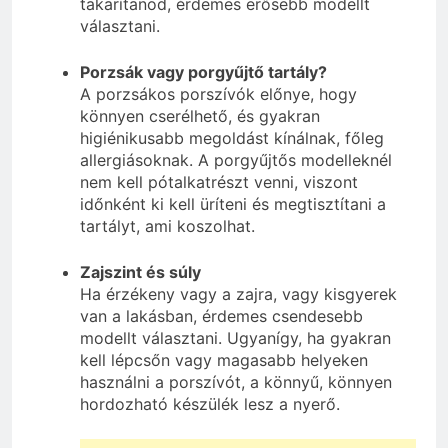
takarítanod, érdemes erősebb modellt
választani.
Porzsák vagy porgyűjtő tartály?
A porzsákos porszívók előnye, hogy
könnyen cserélhető, és gyakran
higiénikusabb megoldást kínálnak, főleg
allergiásoknak. A porgyűjtős modelleknél
nem kell pótalkatrészt venni, viszont
időnként ki kell üríteni és megtisztítani a
tartályt, ami koszolhat.
Zajszint és súly
Ha érzékeny vagy a zajra, vagy kisgyerek
van a lakásban, érdemes csendesebb
modellt választani. Ugyanígy, ha gyakran
kell lépcsőn vagy magasabb helyeken
használni a porszívót, a könnyű, könnyen
hordozható készülék lesz a nyerő.