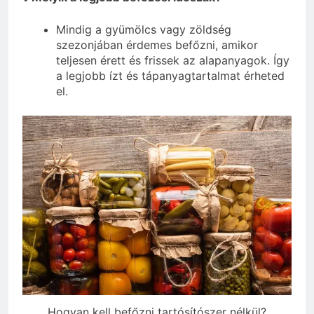
Mindig a gyümölcs vagy zöldség
szezonjában érdemes befőzni, amikor
teljesen érett és frissek az alapanyagok. Így
a legjobb ízt és tápanyagtartalmat érheted
el.
Hogyan kell befőzni tartósítószer nélkül?