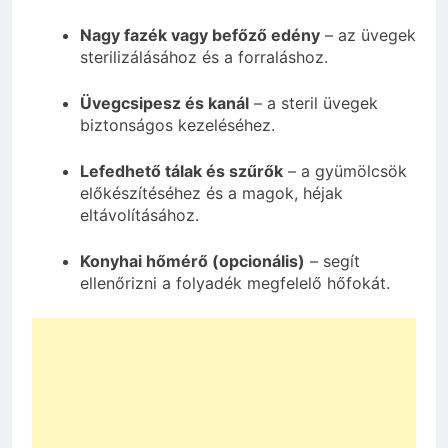
Nagy fazék vagy befőző edény
– az üvegek
sterilizálásához és a forraláshoz.
Üvegcsipesz és kanál
– a steril üvegek
biztonságos kezeléséhez.
Lefedhető tálak és szűrők
– a gyümölcsök
előkészítéséhez és a magok, héjak
eltávolításához.
Konyhai hőmérő (opcionális)
– segít
ellenőrizni a folyadék megfelelő hőfokát.