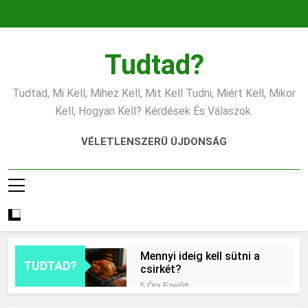
Ugrás
a
tartalomra
Tudtad?
Tudtad, Mi Kell, Mihez Kell, Mit Kell Tudni, Miért Kell, Mikor
Kell, Hogyan Kell? Kérdések És Válaszok.
VÉLETLENSZERŰ ÚJDONSÁG
Mennyi ideig kell sütni a
TUDTAD?
csirkét?
5 Óra Ezelőtt
Miért világít a motorhiba