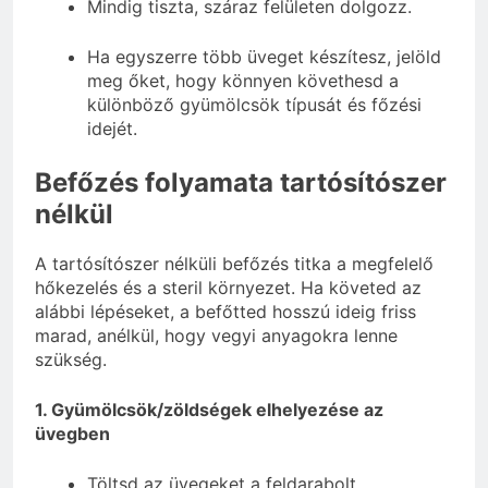
Mindig tiszta, száraz felületen dolgozz.
Ha egyszerre több üveget készítesz, jelöld
meg őket, hogy könnyen követhesd a
különböző gyümölcsök típusát és főzési
idejét.
Befőzés folyamata tartósítószer
nélkül
A tartósítószer nélküli befőzés titka a megfelelő
hőkezelés és a steril környezet. Ha követed az
alábbi lépéseket, a befőtted hosszú ideig friss
marad, anélkül, hogy vegyi anyagokra lenne
szükség.
1. Gyümölcsök/zöldségek elhelyezése az
üvegben
Töltsd az üvegeket a feldarabolt