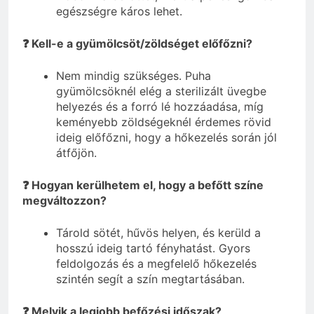
egészségre káros lehet.
❓ Kell-e a gyümölcsöt/zöldséget előfőzni?
Nem mindig szükséges. Puha
gyümölcsöknél elég a sterilizált üvegbe
helyezés és a forró lé hozzáadása, míg
keményebb zöldségeknél érdemes rövid
ideig előfőzni, hogy a hőkezelés során jól
átfőjön.
❓ Hogyan kerülhetem el, hogy a befőtt színe
megváltozzon?
Tárold sötét, hűvös helyen, és kerüld a
hosszú ideig tartó fényhatást. Gyors
feldolgozás és a megfelelő hőkezelés
szintén segít a szín megtartásában.
❓ Melyik a legjobb befőzési időszak?