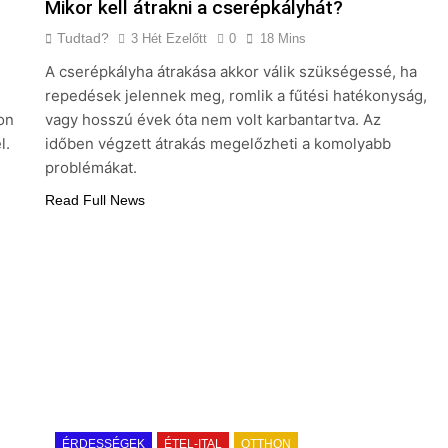
Mikor kell átrakni a cserépkályhát?
Tudtad?
3 Hét Ezelőtt
0
18 Mins
A cserépkályha átrakása akkor válik szükségessé, ha
repedések jelennek meg, romlik a fűtési hatékonyság,
on
vagy hosszú évek óta nem volt karbantartva. Az
l.
időben végzett átrakás megelőzheti a komolyabb
problémákat.
Read Full News
ÉRDESSÉGEK
ÉTEL-ITAL
OTTHON