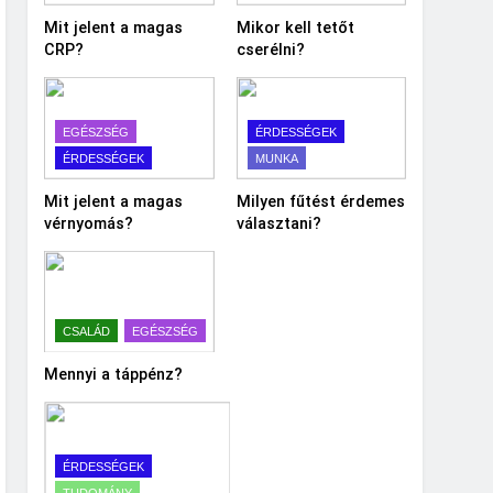
Mit jelent a magas
Mikor kell tetőt
CRP?
cserélni?
EGÉSZSÉG
ÉRDESSÉGEK
ÉRDESSÉGEK
MUNKA
Mit jelent a magas
Milyen fűtést érdemes
vérnyomás?
választani?
CSALÁD
EGÉSZSÉG
Mennyi a táppénz?
ÉRDESSÉGEK
TUDOMÁNY