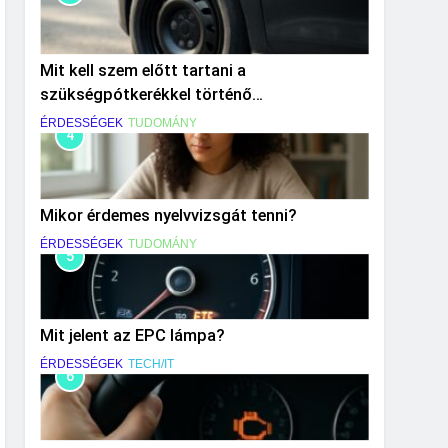
Mit kell szem előtt tartani a
szükségpótkerékkel történő
közlekedéskor?
ÉRDESSÉGEK
TUDOMÁNY
4
Mikor érdemes nyelvvizsgát tenni?
ÉRDESSÉGEK
TUDOMÁNY
5
Mit jelent az EPC lámpa?
ÉRDESSÉGEK
TECH/IT
6