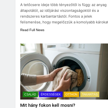
A tetőcsere ideje több tényezőtől is függ: az anyag
állapotától, az időjárási viszontagságoktól és a
rendszeres karbantartástól. Fontos a jelek
felismerése, hogy megelőzzük a komolyabb károkat
Read Full News
CSALÁD
ÉRDESSÉGEK
OTTHON
TAKARÍTÁS
Mit hány fokon kell mosni?