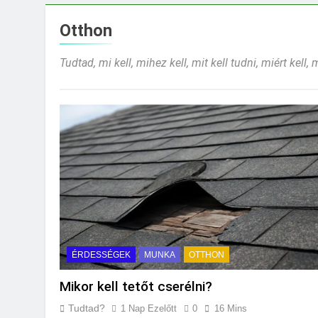
Mi kell az eredeti
3 Nap Ezelőtt
Otthon
Miért kell gőz fölö
3 Nap Ezelőtt
Tudtad, mi kell, mihez kell, mit kell tudni, miért kell, 
ÉRDESSÉGEK
MUNKA
OTTHON
Mikor kell tetőt cserélni?
Tudtad?
1 Nap Ezelőtt
0
16 Mins