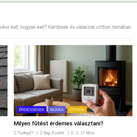
ségvizsgálathoz?
Mit hány fokon kell mosni?
3 Nap Ezelőtt
tt felverni a tojásfehérjét?
mikor kell, hogyan kell
? Kérdések és válaszok otthon témában.
ÉRDESSÉGEK
MUNKA
OTTHON
Milyen fűtést érdemes választani?
Tudtad?
2 Nap Ezelőtt
0
17 Mins