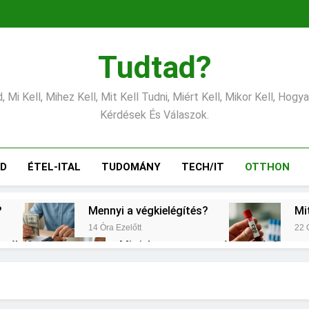
Tudtad?
 Mi Kell, Mihez Kell, Mit Kell Tudni, Miért Kell, Mikor Kell, Hogy
Kérdések És Válaszok.
ÁD
ÉTEL-ITAL
TUDOMÁNY
TECH/IT
OTTHON
?
Mennyi a végkielégítés?
Mi
14 Óra Ezelőtt
22 
erélni?
Mit jelent a magas vérnyomás?
2 Nap Ezelőtt
emes választani?
Mennyi a táppénz?
2 Nap Ezelőtt