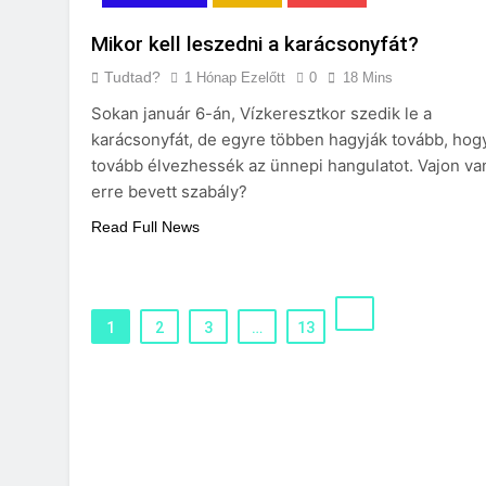
Mikor kell leszedni a karácsonyfát?
Tudtad?
1 Hónap Ezelőtt
0
18 Mins
Sokan január 6-án, Vízkeresztkor szedik le a
karácsonyfát, de egyre többen hagyják tovább, hog
tovább élvezhessék az ünnepi hangulatot. Vajon va
erre bevett szabály?
Read Full News
1
2
3
…
13