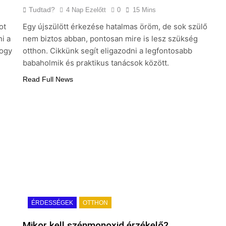
Tudtad?
4 Nap Ezelőtt
0
15 Mins
ot
Egy újszülött érkezése hatalmas öröm, de sok szülő
i a
nem biztos abban, pontosan mire is lesz szükség
hogy
otthon. Cikkünk segít eligazodni a legfontosabb
babaholmik és praktikus tanácsok között.
Read Full News
ÉRDESSÉGEK
OTTHON
Mikor kell szénmonoxid érzékelő?