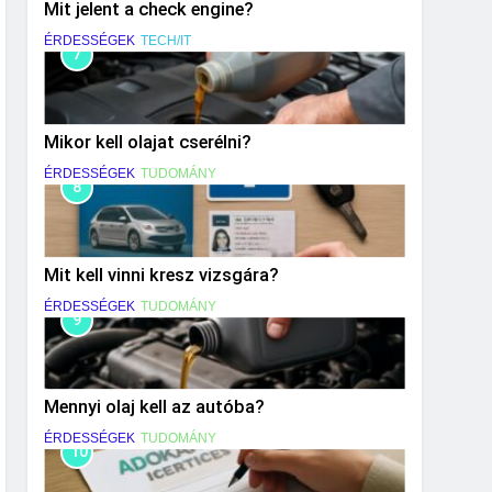
Mit jelent a check engine?
ÉRDESSÉGEK
TECH/IT
7
Mikor kell olajat cserélni?
ÉRDESSÉGEK
TUDOMÁNY
8
Mit kell vinni kresz vizsgára?
ÉRDESSÉGEK
TUDOMÁNY
9
Mennyi olaj kell az autóba?
ÉRDESSÉGEK
TUDOMÁNY
10