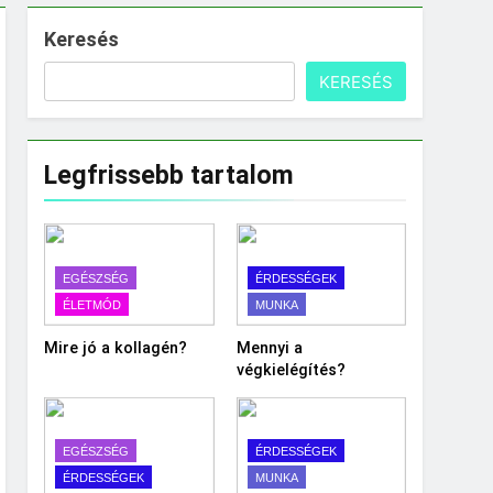
Keresés
KERESÉS
Legfrissebb tartalom
EGÉSZSÉG
ÉRDESSÉGEK
ÉLETMÓD
MUNKA
Mire jó a kollagén?
Mennyi a
végkielégítés?
EGÉSZSÉG
ÉRDESSÉGEK
ÉRDESSÉGEK
MUNKA