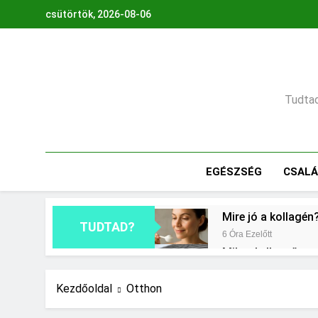
Ugrás
csütörtök, 2026-08-06
a
tartalomra
Tudtad,
EGÉSZSÉG
CSAL
Mire jó a kollagén
TUDTAD?
6 Óra Ezelőtt
Mikor kell tetőt cs
1 Nap Ezelőtt
Milyen fűtést érd
Kezdőoldal
Otthon
2 Nap Ezelőtt