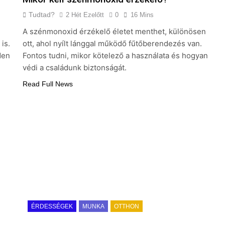
Tudtad?
2 Hét Ezelőtt
0
16 Mins
A szénmonoxid érzékelő életet menthet, különösen
is.
ott, ahol nyílt lánggal működő fűtőberendezés van.
den
Fontos tudni, mikor kötelező a használata és hogyan
védi a családunk biztonságát.
Read Full News
ÉRDESSÉGEK
MUNKA
OTTHON