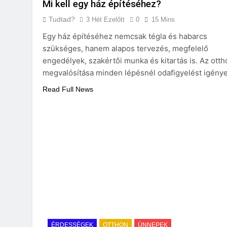
Mi kell egy ház építéséhez?
Tudtad?
3 Hét Ezelőtt
0
15 Mins
Egy ház építéséhez nemcsak tégla és habarcs
szükséges, hanem alapos tervezés, megfelelő
engedélyek, szakértői munka és kitartás is. Az otth
megvalósítása minden lépésnél odafigyelést igénye
Read Full News
ÉRDESSÉGEK
OTTHON
ÜNNEPEK