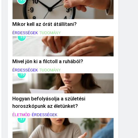
Mikor kell az órát átállítani?
ÉRDESSÉGEK
TUDOMÁNY
15
Mivel jön ki a filctoll a ruhából?
ÉRDESSÉGEK
TUDOMÁNY
16
Hogyan befolyásolja a születési
horoszkópunk az életünket?
ÉLETMÓD
ÉRDESSÉGEK
17