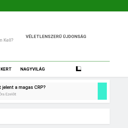
VÉLETLENSZERŰ ÚJDONSÁG
an Kell?
KERT
NAGYVILÁG
t jelent a magas CRP?
Óra Ezelőtt