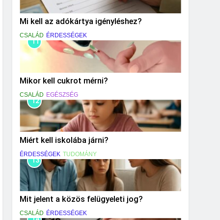
Mi kell az adókártya igényléshez?
CSALÁD
ÉRDESSÉGEK
11
Mikor kell cukrot mérni?
CSALÁD
EGÉSZSÉG
12
Miért kell iskolába járni?
ÉRDESSÉGEK
TUDOMÁNY
13
Mit jelent a közös felügyeleti jog?
CSALÁD
ÉRDESSÉGEK
14