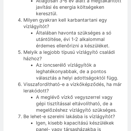
Átlagosan 3-6 év alatt a megtakarított
javítási és energia költségeken
keresztül.
Milyen gyakran kell karbantartani egy
vízlágyítót?
Általában havonta szükséges a só
utántöltése, évi 1-2 alkalommal
érdemes ellenőrizni a készüléket.
Melyik a legjobb típusú vízlágyító családi
házhoz?
Az ioncserélő vízlágyítók a
leghatékonyabbak, de a pontos
választás a helyi adottságoktól függ.
Visszafordítható-e a vízkőképződés, ha már
lerakódott?
A meglévő vízkő vegyszerrel vagy
gépi tisztítással eltávolítható, de a
megelőzéshez vízlágyító szükséges.
Be lehet-e szerelni lakásba is vízlágyítót?
Igen, kisebb kapacitású készülékek
panel- vagy társasházakba is