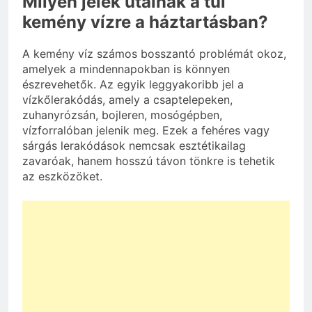
Milyen jelek utalnak a túl
kemény vízre a háztartásban?
A kemény víz számos bosszantó problémát okoz,
amelyek a mindennapokban is könnyen
észrevehetők. Az egyik leggyakoribb jel a
vízkőlerakódás, amely a csaptelepeken,
zuhanyrózsán, bojleren, mosógépben,
vízforralóban jelenik meg. Ezek a fehéres vagy
sárgás lerakódások nemcsak esztétikailag
zavaróak, hanem hosszú távon tönkre is tehetik
az eszközöket.