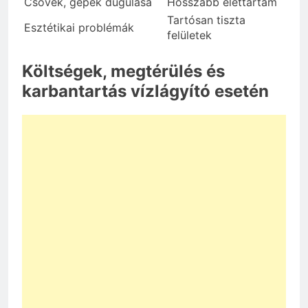
Csövek, gépek dugulása
Hosszabb élettartam
Tartósan tiszta
Esztétikai problémák
felületek
Költségek, megtérülés és
karbantartás vízlágyító esetén