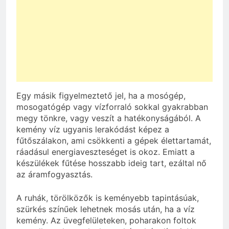
Egy másik figyelmeztető jel, ha a mosógép,
mosogatógép vagy vízforraló sokkal gyakrabban
megy tönkre, vagy veszít a hatékonyságából. A
kemény víz ugyanis lerakódást képez a
fűtőszálakon, ami csökkenti a gépek élettartamát,
ráadásul energiaveszteséget is okoz. Emiatt a
készülékek fűtése hosszabb ideig tart, ezáltal nő
az áramfogyasztás.
A ruhák, törölközők is keményebb tapintásúak,
szürkés színűek lehetnek mosás után, ha a víz
kemény. Az üvegfelületeken, poharakon foltok