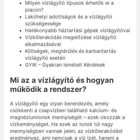
Milyen vízlágyító típusok érhetők el a
piacon?
Lakóhelyi adottságok és a vízlágyító
szükségessége
Hatékonyabb háztartási gépek vízlágyítóval
Vízkőlerakódás megelőzése vízlágyító
alkalmazásával
Költségek, megtérülés és karbantartás
vízlágyító esetén
GYIK – Gyakran Ismételt Kérdések
Mi az a vízlágyító és hogyan
működik a rendszer?
A vízlágyító egy olyan berendezés, amely
csökkenti a csapvízben található kalcium- és
magnéziumionok mennyiségét – ezek okozzák a
vízkeménységet. Ha ezek az ionok túl nagy
mennyiségben vannak jelen, az vízkőlerakódást
eredményez, ami nemcsak a víz ízét, hanem a