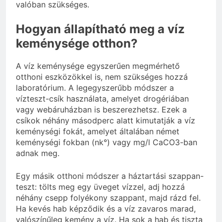
valóban szükséges.
Hogyan állapítható meg a víz
keménysége otthon?
A víz keménysége egyszerűen megmérhető
otthoni eszközökkel is, nem szükséges hozzá
laboratórium. A legegyszerűbb módszer a
vízteszt-csík használata, amelyet drogériában
vagy webáruházban is beszerezhetsz. Ezek a
csíkok néhány másodperc alatt kimutatják a víz
keménységi fokát, amelyet általában német
keménységi fokban (nk°) vagy mg/l CaCO3-ban
adnak meg.
Egy másik otthoni módszer a háztartási szappan-
teszt: tölts meg egy üveget vízzel, adj hozzá
néhány csepp folyékony szappant, majd rázd fel.
Ha kevés hab képződik és a víz zavaros marad,
valószínűleg kemény a víz. Ha sok a hab és tiszta