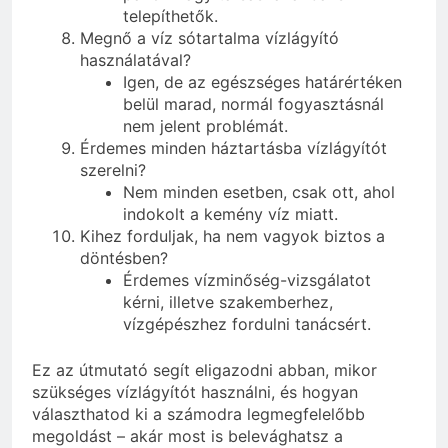
telepíthetők.
Megnő a víz sótartalma vízlágyító
használatával?
Igen, de az egészséges határértéken
belül marad, normál fogyasztásnál
nem jelent problémát.
Érdemes minden háztartásba vízlágyítót
szerelni?
Nem minden esetben, csak ott, ahol
indokolt a kemény víz miatt.
Kihez forduljak, ha nem vagyok biztos a
döntésben?
Érdemes vízminőség-vizsgálatot
kérni, illetve szakemberhez,
vízgépészhez fordulni tanácsért.
Ez az útmutató segít eligazodni abban, mikor
szükséges vízlágyítót használni, és hogyan
választhatod ki a számodra legmegfelelőbb
megoldást – akár most is belevághatsz a