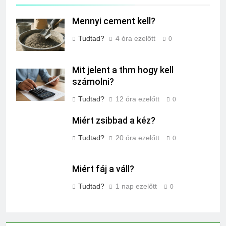
Mennyi cement kell?
Tudtad?
4 óra ezelőtt
0
Mit jelent a thm hogy kell
számolni?
Tudtad?
12 óra ezelőtt
0
Miért zsibbad a kéz?
Tudtad?
20 óra ezelőtt
0
Miért fáj a váll?
Tudtad?
1 nap ezelőtt
0