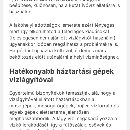
beépítése, különösen, ha a kutat ivóvíz ellátásra is
használod.
A lakóhelyi adottságok ismerete azért lényeges,
mert így elkerülheted a felesleges kiadásokat
(feleslegesen nem ajánlott vízlágyítót használni),
ugyanakkor időben reagálhatsz a problémákra is.
Ha például új házba költözöl, érdemes már a
beköltözés előtt utánajárni a helyi vízminőségnek.
Hatékonyabb háztartási gépek
vízlágyítóval
Egyértelmű bizonyítékok támasztják alá, hogy a
vízlágyítóval ellátott háztartásokban a
mosógépek, mosogatógépek, bojler, vízforraló és
egyéb gépek élettartama jelentősen
meghosszabbodik. A lágy víz megakadályozza a
vízkő lerakódását, így a fűtőszálak, csövek és