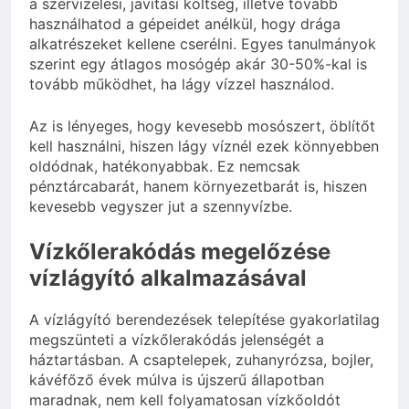
a szervizelési, javítási költség, illetve tovább
használhatod a gépeidet anélkül, hogy drága
alkatrészeket kellene cserélni. Egyes tanulmányok
szerint egy átlagos mosógép akár 30-50%-kal is
tovább működhet, ha lágy vízzel használod.
Az is lényeges, hogy kevesebb mosószert, öblítőt
kell használni, hiszen lágy víznél ezek könnyebben
oldódnak, hatékonyabbak. Ez nemcsak
pénztárcabarát, hanem környezetbarát is, hiszen
kevesebb vegyszer jut a szennyvízbe.
Vízkőlerakódás megelőzése
vízlágyító alkalmazásával
A vízlágyító berendezések telepítése gyakorlatilag
megszünteti a vízkőlerakódás jelenségét a
háztartásban. A csaptelepek, zuhanyrózsa, bojler,
kávéfőző évek múlva is újszerű állapotban
maradnak, nem kell folyamatosan vízkőoldót