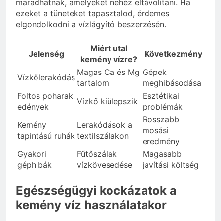
maradhatnak, amelyeket nehéz eltávolítani. Ha
ezeket a tüneteket tapasztalod, érdemes
elgondolkodni a vízlágyító beszerzésén.
Miért utal
Jelenség
Következmény
kemény vízre?
Magas Ca és Mg
Gépek
Vízkőlerakódás
tartalom
meghibásodása
Foltos poharak,
Esztétikai
Vízkő kiülepszik
edények
problémák
Rosszabb
Kemény
Lerakódások a
mosási
tapintású ruhák
textilszálakon
eredmény
Gyakori
Fűtőszálak
Magasabb
géphibák
vízkövesedése
javítási költség
Egészségügyi kockázatok a
kemény víz használatakor