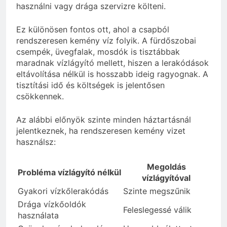
használni vagy drága szervizre költeni.
Ez különösen fontos ott, ahol a csapból
rendszeresen kemény víz folyik. A fürdőszobai
csempék, üvegfalak, mosdók is tisztábbak
maradnak vízlágyító mellett, hiszen a lerakódások
eltávolítása nélkül is hosszabb ideig ragyognak. A
tisztítási idő és költségek is jelentősen
csökkennek.
Az alábbi előnyök szinte minden háztartásnál
jelentkeznek, ha rendszeresen kemény vizet
használsz:
Megoldás
Probléma vízlágyító nélkül
vízlágyítóval
Gyakori vízkőlerakódás
Szinte megszűnik
Drága vízkőoldók
Feleslegessé válik
használata