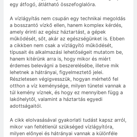
egy átfogó, átlátható összefoglalóra.
A vízlágyítás nem csupán egy technikai megoldás
a bosszantó vízkő ellen, hanem komplex kérdés,
amely érinti az egész háztartást, a gépek
működését, sőt, akár az egészségünket is. Ebben
a cikkben nem csak a vízlágyító működését,
típusait és alkalmazási lehetőségeit mutatom be,
hanem kitérünk arra is, hogy mikor és miért
érdemes belevágni a beszerelésébe, illetve mik
lehetnek a hátrányai, figyelmeztető jelei.
Részletesen végigvesszük, hogyan mérhető fel
otthon a víz keménysége, milyen tünetei vannak a
túl kemény víznek, és hogy ez mennyiben függ a
lakóhelytől, valamint a háztartás egyedi
adottságaitól.
A cikk elolvasásával gyakorlati tudást kapsz arról,
mikor van feltétlenül szükséged vízlágyítóra,
milyen előnyei és hátrányai vannak a különféle