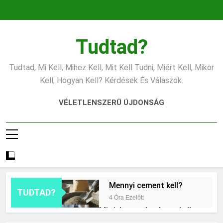
Ugrás
a
tartalomra
Tudtad?
Tudtad, Mi Kell, Mihez Kell, Mit Kell Tudni, Miért Kell, Mikor
Kell, Hogyan Kell? Kérdések És Válaszok.
VÉLETLENSZERŰ ÚJDONSÁG
Mennyi cement kell?
TUDTAD?
4 Óra Ezelőtt
Mit jelent a thm hogy kell
számolni?