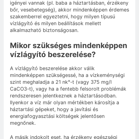
igényei vannak (pl. baba a háztartásban, érzékeny
bőr, vesebetegség), akkor mindenképpen érdemes
szakemberrel egyeztetni, hogy milyen típusú
vízlágyító és milyen beállítások mellett
alkalmazható biztonságosan.
Mikor szükséges mindenképpen
vízlágyító beszerelése?
A vízlágyító beszerelése akkor válik
mindenképpen szükségessé, ha a vízkeménységi
szint meghaladja a 21 nk°-t (vagy 375 mg/l
CaCO3-t), vagy ha a fentebb felsorolt problémák
rendszeresen jelentkeznek a háztartásodban.
Ilyenkor a víz már olyan mértékben károsítja a
háztartási gépeket, hogy a javítási és
energiafogyasztási költségek jelentősen
megnőnek.
A másik indokolt eset, ha érzékeny egészségi