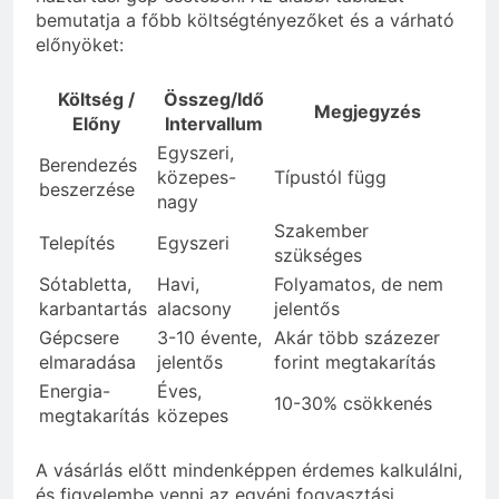
bemutatja a főbb költségtényezőket és a várható
előnyöket:
Költség /
Összeg/Idő
Megjegyzés
Előny
Intervallum
Egyszeri,
Berendezés
közepes-
Típustól függ
beszerzése
nagy
Szakember
Telepítés
Egyszeri
szükséges
Sótabletta,
Havi,
Folyamatos, de nem
karbantartás
alacsony
jelentős
Gépcsere
3-10 évente,
Akár több százezer
elmaradása
jelentős
forint megtakarítás
Energia-
Éves,
10-30% csökkenés
megtakarítás
közepes
A vásárlás előtt mindenképpen érdemes kalkulálni,
és figyelembe venni az egyéni fogyasztási