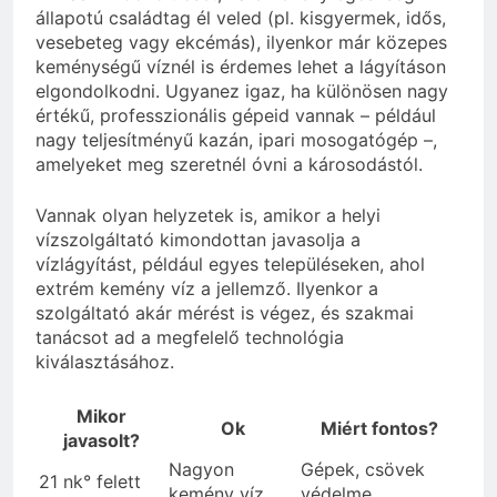
állapotú családtag él veled (pl. kisgyermek, idős,
vesebeteg vagy ekcémás), ilyenkor már közepes
keménységű víznél is érdemes lehet a lágyításon
elgondolkodni. Ugyanez igaz, ha különösen nagy
értékű, professzionális gépeid vannak – például
nagy teljesítményű kazán, ipari mosogatógép –,
amelyeket meg szeretnél óvni a károsodástól.
Vannak olyan helyzetek is, amikor a helyi
vízszolgáltató kimondottan javasolja a
vízlágyítást, például egyes településeken, ahol
extrém kemény víz a jellemző. Ilyenkor a
szolgáltató akár mérést is végez, és szakmai
tanácsot ad a megfelelő technológia
kiválasztásához.
Mikor
Ok
Miért fontos?
javasolt?
Nagyon
Gépek, csövek
21 nk° felett
kemény víz
védelme