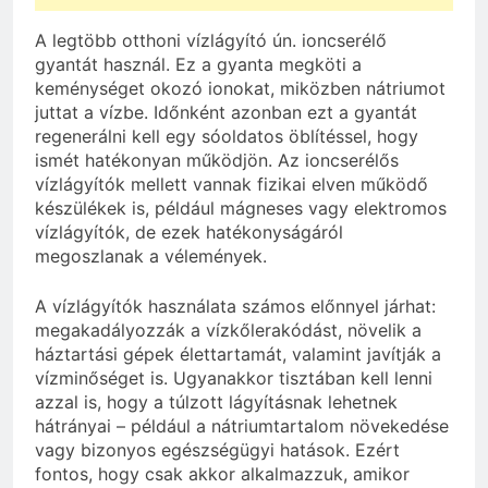
A legtöbb otthoni vízlágyító ún. ioncserélő
gyantát használ. Ez a gyanta megköti a
keménységet okozó ionokat, miközben nátriumot
juttat a vízbe. Időnként azonban ezt a gyantát
regenerálni kell egy sóoldatos öblítéssel, hogy
ismét hatékonyan működjön. Az ioncserélős
vízlágyítók mellett vannak fizikai elven működő
készülékek is, például mágneses vagy elektromos
vízlágyítók, de ezek hatékonyságáról
megoszlanak a vélemények.
A vízlágyítók használata számos előnnyel járhat:
megakadályozzák a vízkőlerakódást, növelik a
háztartási gépek élettartamát, valamint javítják a
vízminőséget is. Ugyanakkor tisztában kell lenni
azzal is, hogy a túlzott lágyításnak lehetnek
hátrányai – például a nátriumtartalom növekedése
vagy bizonyos egészségügyi hatások. Ezért
fontos, hogy csak akkor alkalmazzuk, amikor