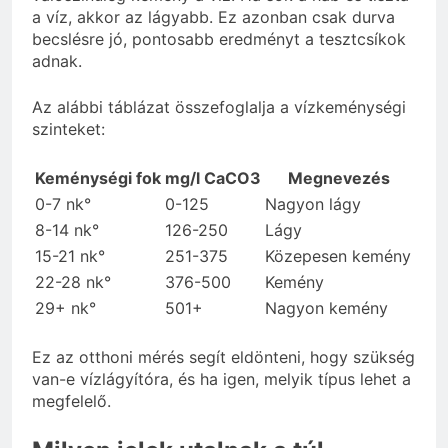
a víz, akkor az lágyabb. Ez azonban csak durva
becslésre jó, pontosabb eredményt a tesztcsíkok
adnak.
Az alábbi táblázat összefoglalja a vízkeménységi
szinteket:
Keménységi fok
mg/l CaCO3
Megnevezés
0-7 nk°
0-125
Nagyon lágy
8-14 nk°
126-250
Lágy
15-21 nk°
251-375
Közepesen kemény
22-28 nk°
376-500
Kemény
29+ nk°
501+
Nagyon kemény
Ez az otthoni mérés segít eldönteni, hogy szükség
van-e vízlágyítóra, és ha igen, melyik típus lehet a
megfelelő.