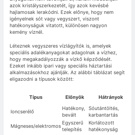
azok kristályszerkezetét, így azok kevésbé
hajlamosak lerakódni. Ezek előnye, hogy nem
igényelnek sót vagy vegyszert, viszont
hatékonyságuk vitatott, különösen nagyon
kemény víznél.
Léteznek vegyszeres vízlágyítók is, amelyek
speciális adalékanyagokat adagolnak a vízhez,
hogy megakadályozzák a vízkő képződését.
Ezeket inkább ipari vagy speciális háztartási
alkalmazásokhoz ajánlják. Az alábbi táblázat segít
eligazodni a típusok között:
Típus
Előnyök
Hátrányok
Hatékony,
Sóutántöltés,
Ioncserélő
bevált
karbantartás
Egyszerű
Korlátozott
Mágneses/elektromos
telepítés
hatékonyság