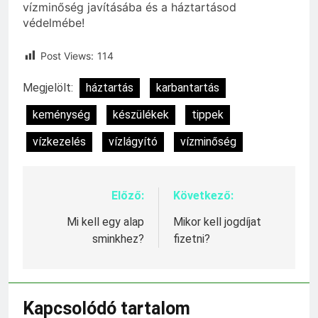
vízminőség javításába és a háztartásod
védelmébe!
Post Views:
114
Megjelölt:
háztartás
karbantartás
keménység
készülékek
tippek
vízkezelés
vízlágyító
vízminőség
Előző:
Következő:
Bejegyzés
navigáció
Mi kell egy alap
Mikor kell jogdíjat
sminkhez?
fizetni?
Kapcsolódó tartalom