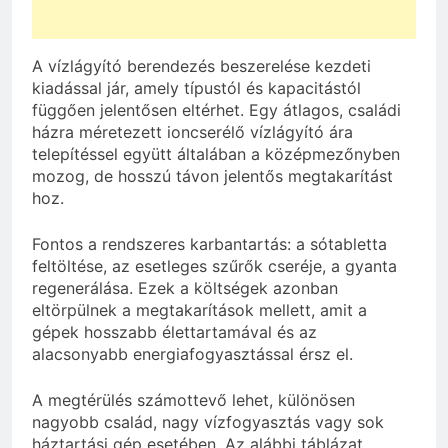
A vízlágyító berendezés beszerelése kezdeti
kiadással jár, amely típustól és kapacitástól
függően jelentősen eltérhet. Egy átlagos, családi
házra méretezett ioncserélő vízlágyító ára
telepítéssel együtt általában a középmezőnyben
mozog, de hosszú távon jelentős megtakarítást
hoz.
Fontos a rendszeres karbantartás: a sótabletta
feltöltése, az esetleges szűrők cseréje, a gyanta
regenerálása. Ezek a költségek azonban
eltörpülnek a megtakarítások mellett, amit a
gépek hosszabb élettartamával és az
alacsonyabb energiafogyasztással érsz el.
A megtérülés számottevő lehet, különösen
nagyobb család, nagy vízfogyasztás vagy sok
háztartási gép esetében. Az alábbi táblázat