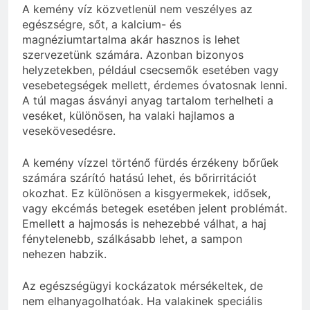
A kemény víz közvetlenül nem veszélyes az
egészségre, sőt, a kalcium- és
magnéziumtartalma akár hasznos is lehet
szervezetünk számára. Azonban bizonyos
helyzetekben, például csecsemők esetében vagy
vesebetegségek mellett, érdemes óvatosnak lenni.
A túl magas ásványi anyag tartalom terhelheti a
veséket, különösen, ha valaki hajlamos a
vesekövesedésre.
A kemény vízzel történő fürdés érzékeny bőrűek
számára szárító hatású lehet, és bőrirritációt
okozhat. Ez különösen a kisgyermekek, idősek,
vagy ekcémás betegek esetében jelent problémát.
Emellett a hajmosás is nehezebbé válhat, a haj
fénytelenebb, szálkásabb lehet, a sampon
nehezen habzik.
Az egészségügyi kockázatok mérsékeltek, de
nem elhanyagolhatóak. Ha valakinek speciális