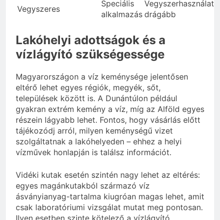
Speciális
Vegyszerhasználat,
Vegyszeres
alkalmazás
drágább
Lakóhelyi adottságok és a
vízlágyító szükségessége
Magyarországon a víz keménysége jelentősen
eltérő lehet egyes régiók, megyék, sőt,
települések között is. A Dunántúlon például
gyakran extrém kemény a víz, míg az Alföld egyes
részein lágyabb lehet. Fontos, hogy vásárlás előtt
tájékozódj arról, milyen keménységű vizet
szolgáltatnak a lakóhelyeden – ehhez a helyi
vízművek honlapján is találsz információt.
Vidéki kutak esetén szintén nagy lehet az eltérés:
egyes magánkutakból származó víz
ásványianyag-tartalma kiugróan magas lehet, amit
csak laboratóriumi vizsgálat mutat meg pontosan.
Ilyen esetben szinte kötelező a vízlágyító