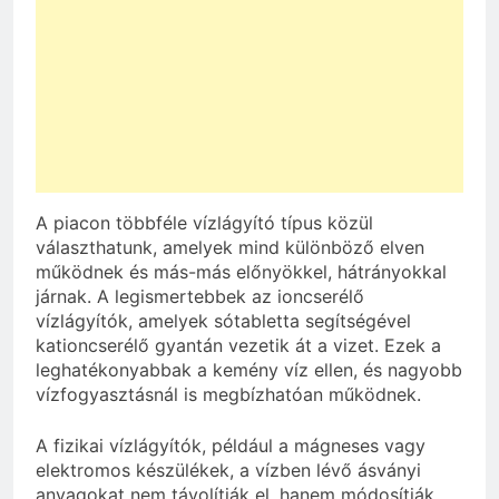
A piacon többféle vízlágyító típus közül
választhatunk, amelyek mind különböző elven
működnek és más-más előnyökkel, hátrányokkal
járnak. A legismertebbek az ioncserélő
vízlágyítók, amelyek sótabletta segítségével
kationcserélő gyantán vezetik át a vizet. Ezek a
leghatékonyabbak a kemény víz ellen, és nagyobb
vízfogyasztásnál is megbízhatóan működnek.
A fizikai vízlágyítók, például a mágneses vagy
elektromos készülékek, a vízben lévő ásványi
anyagokat nem távolítják el, hanem módosítják