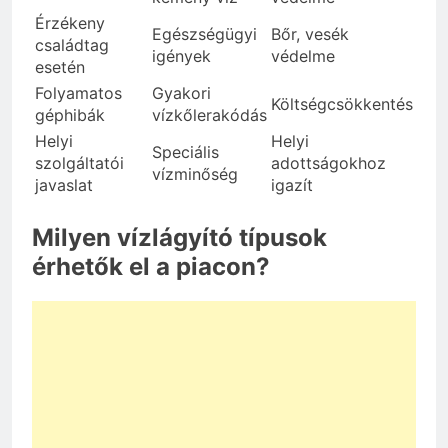
Érzékeny
Egészségügyi
Bőr, vesék
családtag
igények
védelme
esetén
Folyamatos
Gyakori
Költségcsökkentés
géphibák
vízkőlerakódás
Helyi
Helyi
Speciális
szolgáltatói
adottságokhoz
vízminőség
javaslat
igazít
Milyen vízlágyító típusok
érhetők el a piacon?