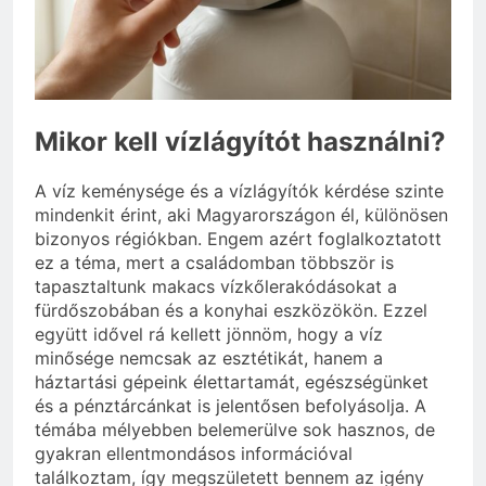
választani?
3 Nap Ezelőtt
Mikor kell vízlágyítót használni?
A víz keménysége és a vízlágyítók kérdése szinte
mindenkit érint, aki Magyarországon él, különösen
bizonyos régiókban. Engem azért foglalkoztatott
ez a téma, mert a családomban többször is
tapasztaltunk makacs vízkőlerakódásokat a
fürdőszobában és a konyhai eszközökön. Ezzel
együtt idővel rá kellett jönnöm, hogy a víz
minősége nemcsak az esztétikát, hanem a
háztartási gépeink élettartamát, egészségünket
és a pénztárcánkat is jelentősen befolyásolja. A
témába mélyebben belemerülve sok hasznos, de
gyakran ellentmondásos információval
találkoztam, így megszületett bennem az igény