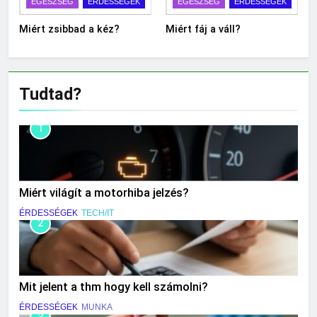
EGÉSZSÉG
ÉRDESSÉGEK
EGÉSZSÉG
ÉRDESSÉGEK
Miért zsibbad a kéz?
Miért fáj a váll?
Tudtad?
1
Miért világít a motorhiba jelzés?
ÉRDESSÉGEK
TECH/IT
2
Mit jelent a thm hogy kell számolni?
ÉRDESSÉGEK
MUNKA