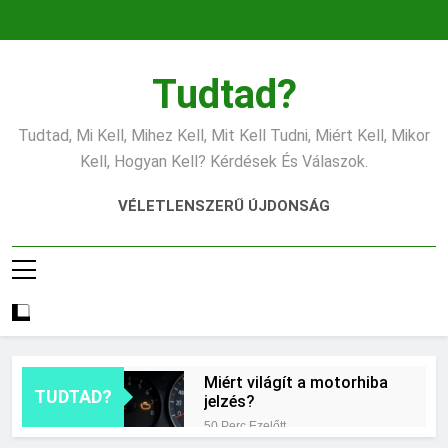
Ugrás
a
tartalomra
Tudtad?
Tudtad, Mi Kell, Mihez Kell, Mit Kell Tudni, Miért Kell, Mikor
Kell, Hogyan Kell? Kérdések És Válaszok.
VÉLETLENSZERŰ ÚJDONSÁG
Miért világít a motorhiba
TUDTAD?
jelzés?
50 Perc Ezelőtt