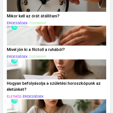
Mikor kell az órát átállítani?
ÉRDESSÉGEK
TUDOMÁNY
17
Mivel jön ki a filctoll a ruhából?
ÉRDESSÉGEK
TUDOMÁNY
18
Hogyan befolyásolja a születési horoszkópunk az
életünket?
ÉLETMÓD
ÉRDESSÉGEK
19