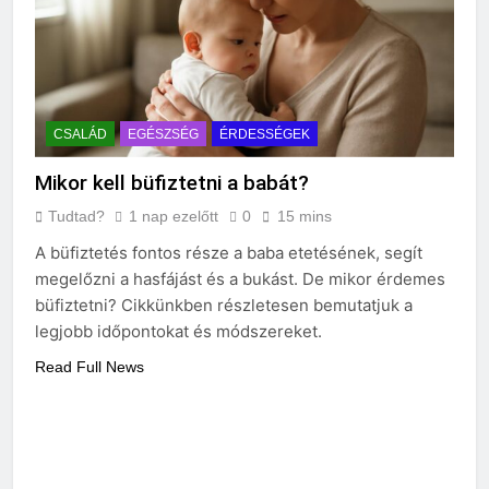
CSALÁD
EGÉSZSÉG
ÉRDESSÉGEK
Mikor kell büfiztetni a babát?
Tudtad?
1 nap ezelőtt
0
15 mins
A büfiztetés fontos része a baba etetésének, segít
megelőzni a hasfájást és a bukást. De mikor érdemes
büfiztetni? Cikkünkben részletesen bemutatjuk a
legjobb időpontokat és módszereket.
Read Full News