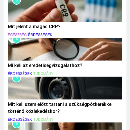
3
Mit jelent a magas CRP?
EGÉSZSÉG
ÉRDESSÉGEK
4
Mi kell az eredetiségvizsgálathoz?
ÉRDESSÉGEK
TUDOMÁNY
5
Mit kell szem előtt tartani a szükségpótkerékkel
történő közlekedéskor?
ÉRDESSÉGEK
TUDOMÁNY
6