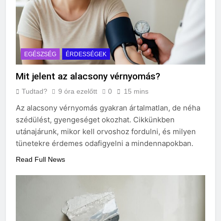
EGÉSZSÉG
ÉRDESSÉGEK
Mit jelent az alacsony vérnyomás?
Tudtad?
9 óra ezelőtt
0
15 mins
Az alacsony vérnyomás gyakran ártalmatlan, de néha
szédülést, gyengeséget okozhat. Cikkünkben
utánajárunk, mikor kell orvoshoz fordulni, és milyen
tünetekre érdemes odafigyelni a mindennapokban.
Read Full News