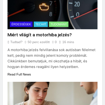
ÉRDESSÉGEK
TECH/IT
TUDOMÁNY
Miért világít a motorhiba jelzés?
Tudtad?
50 perc ezelőtt
0
16 mins
A motorhiba jelzés felvillanása sok autósban félelmet
kelt, pedig nem mindig jelent komoly problémát.
Cikkünkben bemutatjuk, mi okozhatja a hibát, és
hogyan érdemes reagálni ilyen helyzetben.
Read Full News