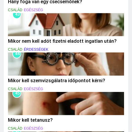
Hány foga van egy csecsemőnek?
CSALÁD
EGÉSZSÉG
43
Mikor nem kell adót fizetni eladott ingatlan után?
CSALÁD
ÉRDESSÉGEK
44
Mikor kell szemvizsgálatra időpontot kérni?
CSALÁD
EGÉSZSÉG
45
Mikor kell tetanusz?
CSALÁD
EGÉSZSÉG