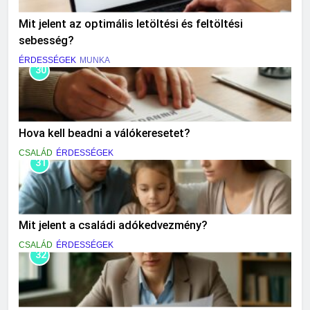
Mit jelent az optimális letöltési és feltöltési
sebesség?
ÉRDESSÉGEK
MUNKA
30
Hova kell beadni a válókeresetet?
CSALÁD
ÉRDESSÉGEK
31
Mit jelent a családi adókedvezmény?
CSALÁD
ÉRDESSÉGEK
32