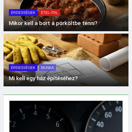
ÉRDESSÉGEK
ÉTEL-ITAL
Mikor kell a bort a pörköltbe tenni?
ÉRDESSÉGEK
MUNKA
Mi kell egy ház építéséhez?