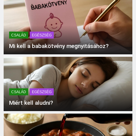
Mennyi a végkielégítés?
3 Nap Ezelőtt
CSALÁD
EGÉSZSÉG
Mi kell a babakötvény megnyitásához?
CSALÁD
EGÉSZSÉG
Miért kell aludni?