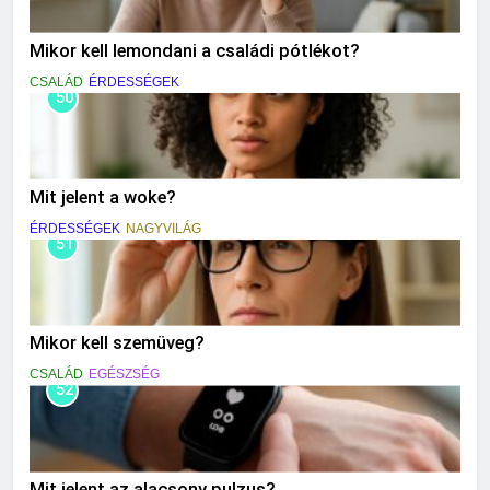
Mikor kell lemondani a családi pótlékot?
CSALÁD
ÉRDESSÉGEK
50
Mit jelent a woke?
ÉRDESSÉGEK
NAGYVILÁG
51
Mikor kell szemüveg?
CSALÁD
EGÉSZSÉG
52
Mit jelent az alacsony pulzus?