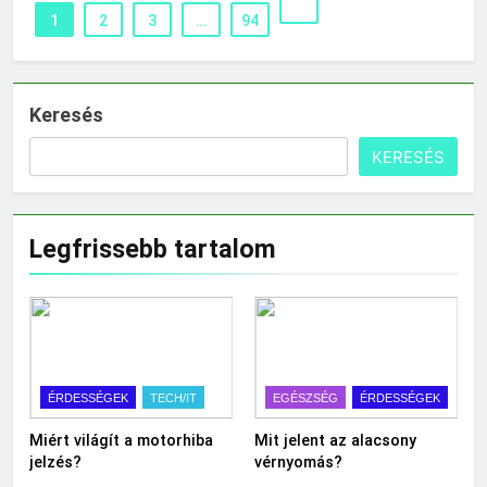
1
2
3
…
94
Keresés
KERESÉS
Legfrissebb tartalom
ÉRDESSÉGEK
TECH/IT
EGÉSZSÉG
ÉRDESSÉGEK
Miért világít a motorhiba
Mit jelent az alacsony
jelzés?
vérnyomás?