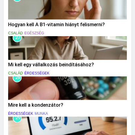
Hogyan kell A B1-vitamin hiányt felismerni?
CSALÁD
EGÉSZSÉG
27
Mi kell egy vállalkozás beindításához?
CSALÁD
ÉRDESSÉGEK
28
Mire kell a kondenzátor?
ÉRDESSÉGEK
MUNKA
29