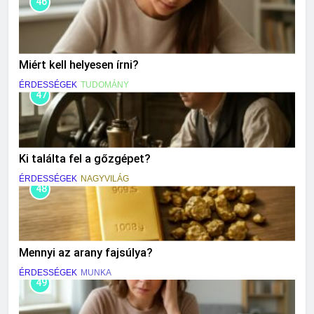
46
Miért kell helyesen írni?
ÉRDESSÉGEK
TUDOMÁNY
47
Ki találta fel a gőzgépet?
ÉRDESSÉGEK
NAGYVILÁG
48
Mennyi az arany fajsúlya?
ÉRDESSÉGEK
MUNKA
49