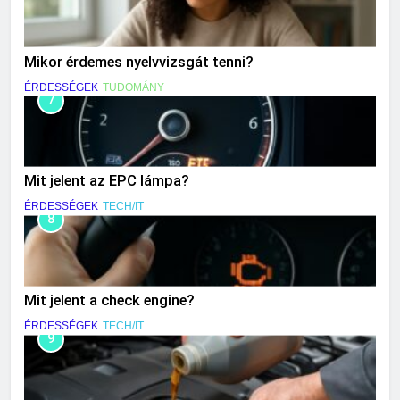
Mikor érdemes nyelvvizsgát tenni?
ÉRDESSÉGEK
TUDOMÁNY
7
Mit jelent az EPC lámpa?
ÉRDESSÉGEK
TECH/IT
8
Mit jelent a check engine?
ÉRDESSÉGEK
TECH/IT
9