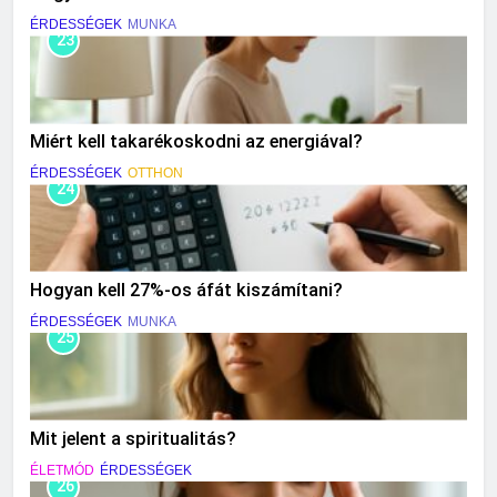
ÉRDESSÉGEK
MUNKA
23
Miért kell takarékoskodni az energiával?
ÉRDESSÉGEK
OTTHON
24
Hogyan kell 27%-os áfát kiszámítani?
ÉRDESSÉGEK
MUNKA
25
Mit jelent a spiritualitás?
ÉLETMÓD
ÉRDESSÉGEK
26