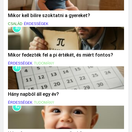
Mikor kell bilire szoktatni a gyereket?
CSALÁD
ÉRDESSÉGEK
40
Mikor fedezték fel a pi értékét, és miért fontos?
ÉRDESSÉGEK
TUDOMÁNY
41
Hány napból áll egy év?
ÉRDESSÉGEK
TUDOMÁNY
42