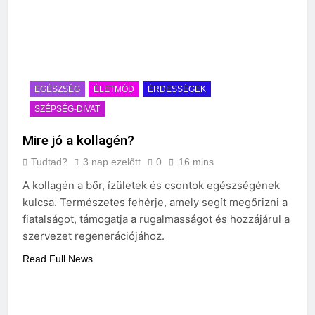
EGÉSZSÉG
ÉLETMÓD
ÉRDESSÉGEK
SZÉPSÉG-DIVAT
Mire jó a kollagén?
Tudtad?
3 nap ezelőtt
0
16 mins
A kollagén a bőr, ízületek és csontok egészségének
kulcsa. Természetes fehérje, amely segít megőrizni a
fiatalságot, támogatja a rugalmasságot és hozzájárul a
szervezet regenerációjához.
Read Full News