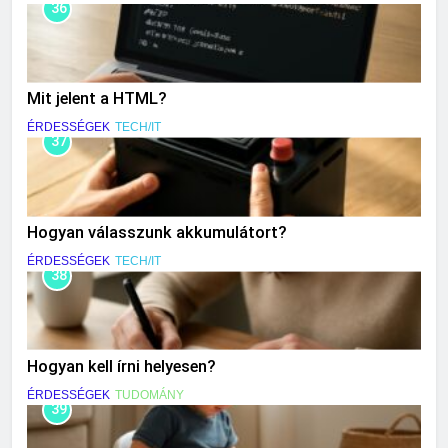
36
Mit jelent a HTML?
ÉRDESSÉGEK
TECH/IT
37
Hogyan válasszunk akkumulátort?
ÉRDESSÉGEK
TECH/IT
38
Hogyan kell írni helyesen?
ÉRDESSÉGEK
TUDOMÁNY
39