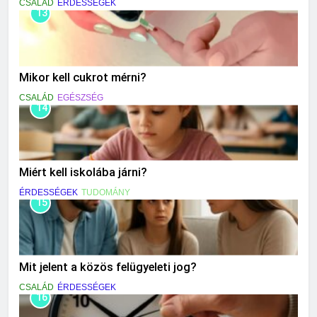
CSALÁD
ÉRDESSÉGEK
13
Mikor kell cukrot mérni?
CSALÁD
EGÉSZSÉG
14
Miért kell iskolába járni?
ÉRDESSÉGEK
TUDOMÁNY
15
Mit jelent a közös felügyeleti jog?
CSALÁD
ÉRDESSÉGEK
16