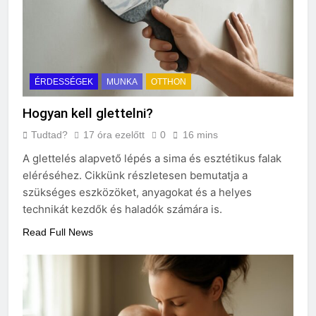
ÉRDESSÉGEK
MUNKA
OTTHON
Hogyan kell glettelni?
Tudtad?
17 óra ezelőtt
0
16 mins
A glettelés alapvető lépés a sima és esztétikus falak
eléréséhez. Cikkünk részletesen bemutatja a
szükséges eszközöket, anyagokat és a helyes
technikát kezdők és haladók számára is.
Read Full News