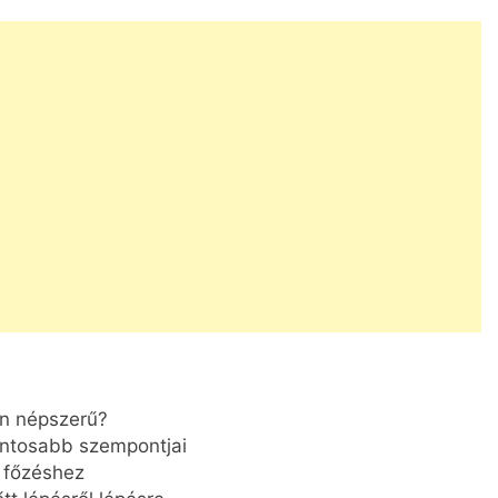
an népszerű?
ontosabb szempontjai
 főzéshez