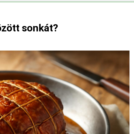
ségvizsgálathoz?
özött sonkát?