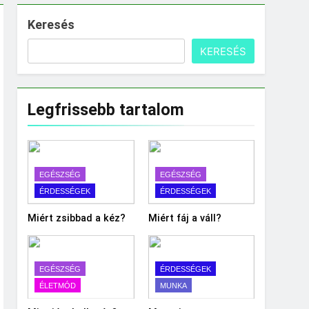
Keresés
KERESÉS
Legfrissebb tartalom
EGÉSZSÉG
EGÉSZSÉG
ÉRDESSÉGEK
ÉRDESSÉGEK
Miért zsibbad a kéz?
Miért fáj a váll?
EGÉSZSÉG
ÉRDESSÉGEK
ÉLETMÓD
MUNKA