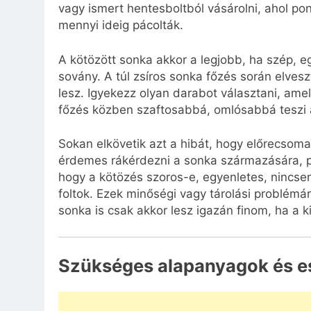
vagy ismert hentesboltból vásárolni, ahol po
mennyi ideig pácolták.
A kötözött sonka akkor a legjobb, ha szép, e
sovány. A túl zsíros sonka főzés során elvesz
lesz. Igyekezz olyan darabot választani, ame
főzés közben szaftosabbá, omlósabbá teszi 
Sokan elkövetik azt a hibát, hogy előrecsoma
érdemes rákérdezni a sonka származására, p
hogy a kötözés szoros-e, egyenletes, nincse
foltok. Ezek minőségi vagy tárolási problémá
sonka is csak akkor lesz igazán finom, ha a k
Szükséges alapanyagok és e