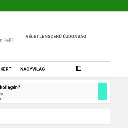
VÉLETLENSZERŰ ÚJDONSÁG
an Kell?
KERT
NAGYVILÁG
 kollagén?
tt
Mikor kell tetőt cserélni?
2 Nap Ezelőtt
ani?
Mennyi a táppénz?
3 Nap Ezelőtt