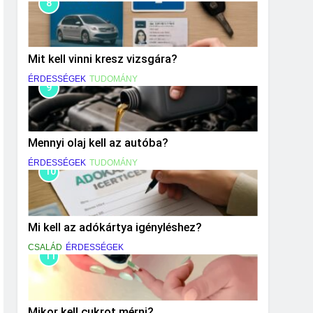
8
Mit kell vinni kresz vizsgára?
ÉRDESSÉGEK
TUDOMÁNY
9
Mennyi olaj kell az autóba?
ÉRDESSÉGEK
TUDOMÁNY
10
Mi kell az adókártya igényléshez?
CSALÁD
ÉRDESSÉGEK
11
Mikor kell cukrot mérni?