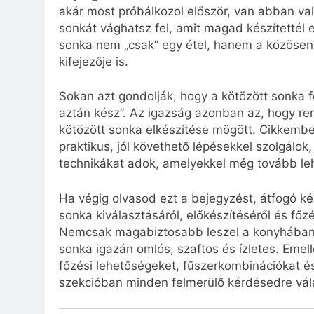
akár most próbálkozol először, van abban va
sonkát vághatsz fel, amit magad készítettél e
sonka nem „csak” egy étel, hanem a közösen
kifejezője is.
Sokan azt gondolják, hogy a kötözött sonka f
aztán kész”. Az igazság azonban az, hogy ren
kötözött sonka elkészítése mögött. Cikkem
praktikus, jól követhető lépésekkel szolgálok
technikákat adok, amelyekkel még tovább leh
Ha végig olvasod ezt a bejegyzést, átfogó k
sonka kiválasztásáról, előkészítéséről és főzés
Nemcsak magabiztosabb leszel a konyhában, 
sonka igazán omlós, szaftos és ízletes. Emel
főzési lehetőségeket, fűszerkombinációkat és
szekcióban minden felmerülő kérdésedre vála