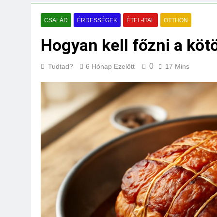
Mi kell az eredeti
3 Nap Ezelőtt
CSALÁD
ÉRDESSÉGEK
ÉTEL-ITAL
OTTHON
Hogyan kell főzni a köt
0
Tudtad?
6 Hónap Ezelőtt
17 Mins