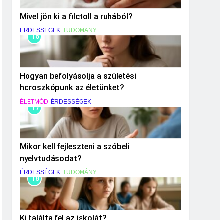
Mivel jön ki a filctoll a ruhából?
ÉRDESSÉGEK
TUDOMÁNY
16
Hogyan befolyásolja a születési
horoszkópunk az életünket?
ÉLETMÓD
ÉRDESSÉGEK
17
Mikor kell fejleszteni a szóbeli
nyelvtudásodat?
ÉRDESSÉGEK
TUDOMÁNY
18
Ki találta fel az iskolát?