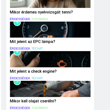
Mikor érdemes nyelvvizsgát tenni?
ÉRDESSÉGEK
TUDOMÁNY
5
Mit jelent az EPC lámpa?
ÉRDESSÉGEK
TECH/IT
6
Mit jelent a check engine?
ÉRDESSÉGEK
TECH/IT
7
Mikor kell olajat cserélni?
ÉRDESSÉGEK
TUDOMÁNY