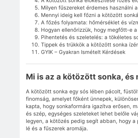
A kötözött sonka előkészítése főzés elő
Milyen fűszereket érdemes használni a
Mennyi ideig kell főzni a kötözött sonk
A főzés folyamata: hőmérséklet és víz
Hogyan ellenőrizzük, hogy megfőtt-e a
Pihentetés és szeletelés: a tökéletes s
Tippek és trükkök a kötözött sonka íz
GYIK – Gyakran Ismételt Kérdések
Mi is az a kötözött sonka, és
A kötözött sonka egy sós lében pácolt, füstö
finomság, amelyet főként ünnepek, különösen
kapta, hogy sonkaformára igazítva erősen, ma
és szép, egységes szeleteket lehet belőle vág
legyen, a kötözés pedig segít abban, hogy a 
lé és a fűszerek aromája.