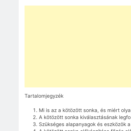
Tartalomjegyzék
Mi is az a kötözött sonka, és miért oly
A kötözött sonka kiválasztásának legf
Szükséges alapanyagok és eszközök a