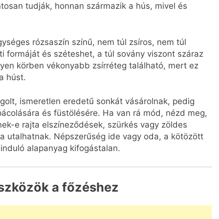
ntosan tudják, honnan származik a hús, mivel és
gységes rózsaszín színű, nem túl zsíros, nem túl
ti formáját és széteshet, a túl sovány viszont száraz
lyen körben vékonyabb zsírréteg található, mert ez
a húst.
golt, ismeretlen eredetű sonkát vásárolnak, pedig
ácolására és füstölésére. Ha van rá mód, nézd meg,
nek-e rajta elszíneződések, szürkés vagy zöldes
ra utalhatnak. Népszerűség ide vagy oda, a kötözött
iinduló alapanyag kifogástalan.
szközök a főzéshez