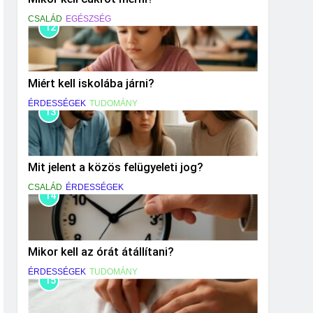
CSALÁD
EGÉSZSÉG
12
Miért kell iskolába járni?
ÉRDESSÉGEK
TUDOMÁNY
13
Mit jelent a közös felügyeleti jog?
CSALÁD
ÉRDESSÉGEK
14
Mikor kell az órát átállítani?
ÉRDESSÉGEK
TUDOMÁNY
15