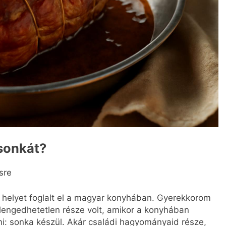
 sonkát?
sre
s helyet foglalt el a magyar konyhában. Gyerekkorom
 elengedhetetlen része volt, amikor a konyhában
dni: sonka készül. Akár családi hagyományaid része,