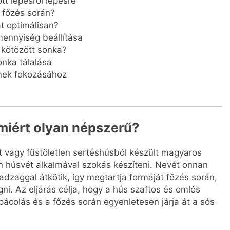
tt lépésről lépésre
 főzés során?
át optimálisan?
mennyiség beállítása
 kötözött sonka?
onka tálalása
ének fokozásához
 miért olyan népszerű?
lt vagy füstöletlen sertéshúsból készült magyaros
 húsvét alkalmával szokás készíteni. Nevét onnan
dzaggal átkötik, így megtartja formáját főzés során,
ni. Az eljárás célja, hogy a hús szaftos és omlós
pácolás és a főzés során egyenletesen járja át a sós