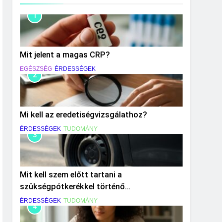
1
Mit jelent a magas CRP?
EGÉSZSÉG
ÉRDESSÉGEK
2
Mi kell az eredetiségvizsgálathoz?
ÉRDESSÉGEK
TUDOMÁNY
3
Mit kell szem előtt tartani a
szükségpótkerékkel történő
közlekedéskor?
ÉRDESSÉGEK
TUDOMÁNY
4