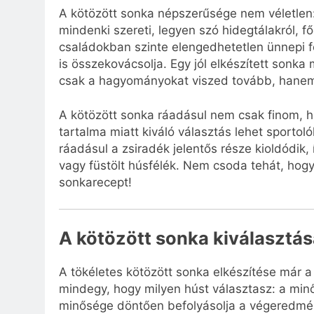
A kötözött sonka népszerűsége nem véletlen: 
mindenki szereti, legyen szó hidegtálakról, f
családokban szinte elengedhetetlen ünnepi f
is összekovácsolja. Egy jól elkészített sonka
csak a hagyományokat viszed tovább, hanem
A kötözött sonka ráadásul nem csak finom, h
tartalma miatt kiváló választás lehet sportol
ráadásul a zsiradék jelentős része kioldódik
vagy füstölt húsfélék. Nem csoda tehát, hog
sonkarecept!
A kötözött sonka kiválasztá
A tökéletes kötözött sonka elkészítése már a
mindegy, hogy milyen húst választasz: a minő
minősége döntően befolyásolja a végeredmén