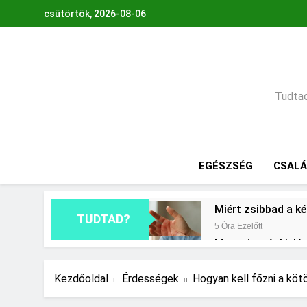
Ugrás
csütörtök, 2026-08-06
a
tartalomra
Tudtad,
EGÉSZSÉG
CSAL
Miért zsibbad a k
TUDTAD?
5 Óra Ezelőtt
Mennyi a végkielé
1 Nap Ezelőtt
Mit jelent a maga
Kezdőoldal
Érdességek
Hogyan kell főzni a köt
2 Nap Ezelőtt