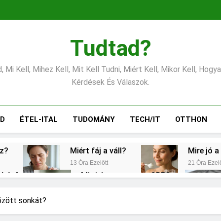
Tudtad?
 Mi Kell, Mihez Kell, Mit Kell Tudni, Miért Kell, Mikor Kell, Hogy
Kérdések És Válaszok.
ÁD
ÉTEL-ITAL
TUDOMÁNY
TECH/IT
OTTHON
éz?
Miért fáj a váll?
Mire jó a
13 Óra Ezelőtt
21 Óra Ezelő
gítés?
Mit jelent a magas CRP?
2 Nap Ezelőtt
s vérnyomás?
Milyen fűtést érdemes választ
özött sonkát?
3 Nap Ezelőtt