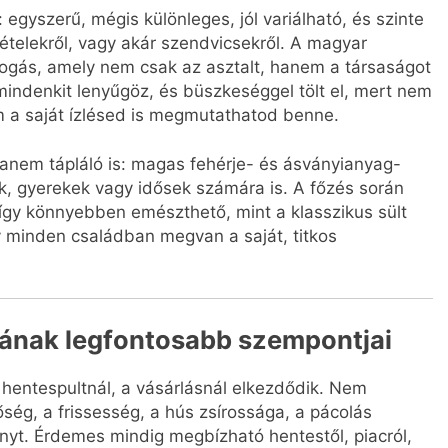
egyszerű, mégis különleges, jól variálható, és szinte
őételekről, vagy akár szendvicsekről. A magyar
ogás, amely nem csak az asztalt, hanem a társaságot
 mindenkit lenyűgöz, és büszkeséggel tölt el, mert nem
 a saját ízlésed is megmutathatod benne.
anem tápláló is: magas fehérje- és ásványianyag-
ók, gyerekek vagy idősek számára is. A főzés során
, így könnyebben emészthető, mint a klasszikus sült
y minden családban megvan a saját, titkos
sának legfontosabb szempontjai
 hentespultnál, a vásárlásnál elkezdődik. Nem
ség, a frissesség, a hús zsírossága, a pácolás
yt. Érdemes mindig megbízható hentestől, piacról,