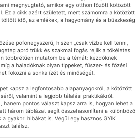
lami megnyugtató, amikor egy otthon főzött kötözött
l. Ez a cikk azért született, mert számomra a kötözött
 töltött idő, az emlékek, a hagyomány és a büszkeség
őzése pofonegyszerű, hiszen „csak vízbe kell tenni,
geteg apró trükk és szakmai fogás rejlik a tökéletes
ben többrétűen mutatom be a témát: kezdőknek
, míg a haladóknak olyan tippeket, fűszer- és főzési
et fokozni a sonka ízét és minőségét.
épet kapsz a legfontosabb alapanyagokról, a kötözött
éről, valamint a legjobb tálalási praktikákról.
hanem pontos választ kapsz arra is, hogyan lehet a
lett három táblázat segít összehasonlítani a különböző
 a gyakori hibákat is. Végül egy hasznos GYIK
szt találsz.