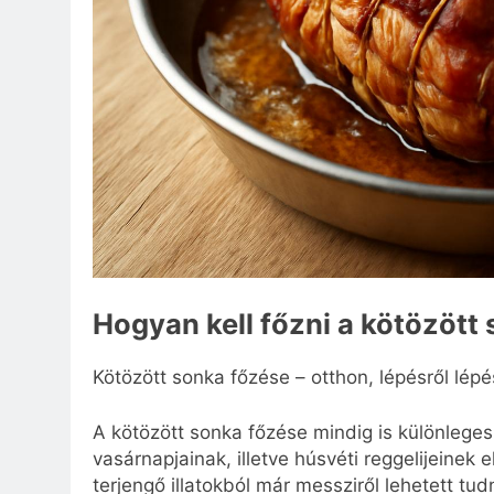
Hogyan kell főzni a kötözött
Kötözött sonka főzése – otthon, lépésről lépé
A kötözött sonka főzése mindig is különlege
vasárnapjainak, illetve húsvéti reggelijeinek
terjengő illatokból már messziről lehetett tu