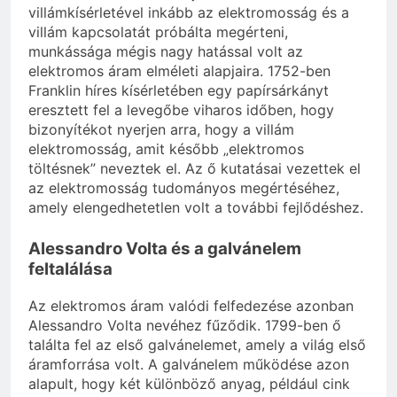
villámkísérletével inkább az elektromosság és a
villám kapcsolatát próbálta megérteni,
munkássága mégis nagy hatással volt az
elektromos áram elméleti alapjaira. 1752-ben
Franklin híres kísérletében egy papírsárkányt
eresztett fel a levegőbe viharos időben, hogy
bizonyítékot nyerjen arra, hogy a villám
elektromosság, amit később „elektromos
töltésnek” neveztek el. Az ő kutatásai vezettek el
az elektromosság tudományos megértéséhez,
amely elengedhetetlen volt a további fejlődéshez.
Alessandro Volta és a galvánelem
feltalálása
Az elektromos áram valódi felfedezése azonban
Alessandro Volta nevéhez fűződik. 1799-ben ő
találta fel az első galvánelemet, amely a világ első
áramforrása volt. A galvánelem működése azon
alapult, hogy két különböző anyag, például cink