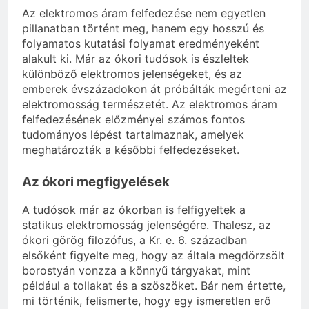
Az elektromos áram felfedezése nem egyetlen
pillanatban történt meg, hanem egy hosszú és
folyamatos kutatási folyamat eredményeként
alakult ki. Már az ókori tudósok is észleltek
különböző elektromos jelenségeket, és az
emberek évszázadokon át próbálták megérteni az
elektromosság természetét. Az elektromos áram
felfedezésének előzményei számos fontos
tudományos lépést tartalmaznak, amelyek
meghatározták a későbbi felfedezéseket.
Az ókori megfigyelések
A tudósok már az ókorban is felfigyeltek a
statikus elektromosság jelenségére. Thalesz, az
ókori görög filozófus, a Kr. e. 6. században
elsőként figyelte meg, hogy az általa megdörzsölt
borostyán vonzza a könnyű tárgyakat, mint
például a tollakat és a szöszöket. Bár nem értette,
mi történik, felismerte, hogy egy ismeretlen erő