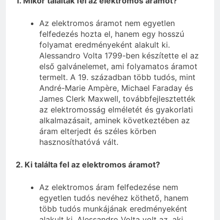
1. Mikor találták fel az elektromos áramot?
Az elektromos áramot nem egyetlen
felfedezés hozta el, hanem egy hosszú
folyamat eredményeként alakult ki.
Alessandro Volta 1799-ben készítette el az
első galvánelemet, ami folyamatos áramot
termelt. A 19. században több tudós, mint
André-Marie Ampère, Michael Faraday és
James Clerk Maxwell, továbbfejlesztették
az elektromosság elméletét és gyakorlati
alkalmazásait, aminek következtében az
áram elterjedt és széles körben
hasznosíthatóvá vált.
2. Ki találta fel az elektromos áramot?
Az elektromos áram felfedezése nem
egyetlen tudós nevéhez köthető, hanem
több tudós munkájának eredményeként
alakult ki. Alessandro Volta volt az, aki