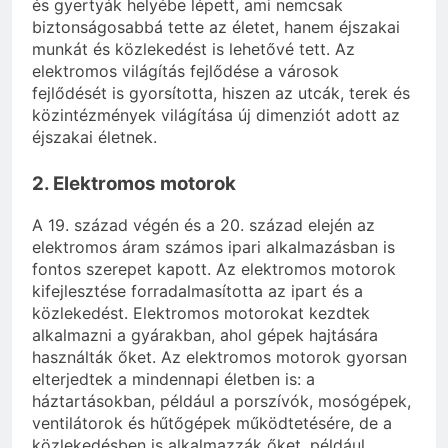
és gyertyák helyébe lépett, ami nemcsak
biztonságosabbá tette az életet, hanem éjszakai
munkát és közlekedést is lehetővé tett. Az
elektromos világítás fejlődése a városok
fejlődését is gyorsította, hiszen az utcák, terek és
közintézmények világítása új dimenziót adott az
éjszakai életnek.
2. Elektromos motorok
A 19. század végén és a 20. század elején az
elektromos áram számos ipari alkalmazásban is
fontos szerepet kapott. Az elektromos motorok
kifejlesztése forradalmasította az ipart és a
közlekedést. Elektromos motorokat kezdtek
alkalmazni a gyárakban, ahol gépek hajtására
használták őket. Az elektromos motorok gyorsan
elterjedtek a mindennapi életben is: a
háztartásokban, például a porszívók, mosógépek,
ventilátorok és hűtőgépek működtetésére, de a
közlekedésben is alkalmazzák őket, például