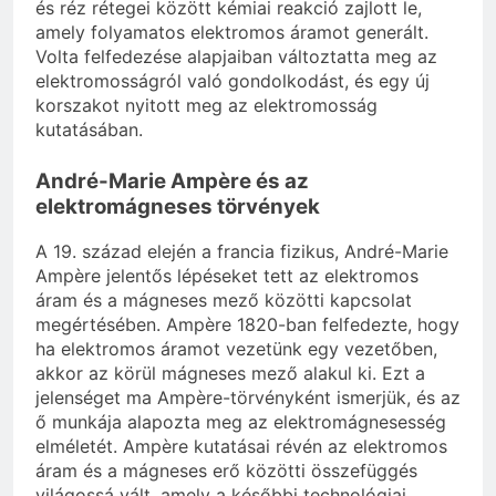
és réz rétegei között kémiai reakció zajlott le,
amely folyamatos elektromos áramot generált.
Volta felfedezése alapjaiban változtatta meg az
elektromosságról való gondolkodást, és egy új
korszakot nyitott meg az elektromosság
kutatásában.
André-Marie Ampère és az
elektromágneses törvények
A 19. század elején a francia fizikus, André-Marie
Ampère jelentős lépéseket tett az elektromos
áram és a mágneses mező közötti kapcsolat
megértésében. Ampère 1820-ban felfedezte, hogy
ha elektromos áramot vezetünk egy vezetőben,
akkor az körül mágneses mező alakul ki. Ezt a
jelenséget ma Ampère-törvényként ismerjük, és az
ő munkája alapozta meg az elektromágnesesség
elméletét. Ampère kutatásai révén az elektromos
áram és a mágneses erő közötti összefüggés
világossá vált, amely a későbbi technológiai