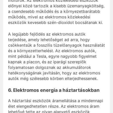
motorok. Az elektromos közlekedési eszközök
előnyei közé tartozik a kisebb üzemanyagköltség,
a csendesebb működés és a környezetbarátabb
működés, mivel az elektromos közlekedési
eszközök kevesebb szén-dioxidot bocsátanak ki.
A legújabb fejlődés az elektromos autók
terjedése, amely lehetőséget ad arra, hogy
csökkentsük a fosszilis tüzelőanyagok használatát
és a környezetterhelést. Az elektromos autók,
mint például a Tesla, egyre nagyobb figyelmet
kapnak a piacon, és az iparági szereplők
folyamatosan dolgoznak az akkumulátorok
hatékonyságának javításán, hogy az elektromos
autók még szélesebb körben elterjedhessenek.
6. Elektromos energia a háztartásokban
A háztartási eszközök áramellátása a mindennapi
élet elengedhetetlen része. Az elektromos áram
lehetővé tette az olyan alapvető eszközök