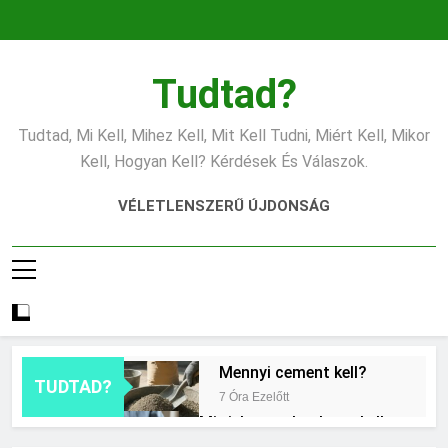
Ugrás
a
tartalomra
Tudtad?
Tudtad, Mi Kell, Mihez Kell, Mit Kell Tudni, Miért Kell, Mikor
Kell, Hogyan Kell? Kérdések És Válaszok.
VÉLETLENSZERŰ ÚJDONSÁG
Mennyi cement kell?
TUDTAD?
7 Óra Ezelőtt
Mit jelent a thm hogy kell
számolni?