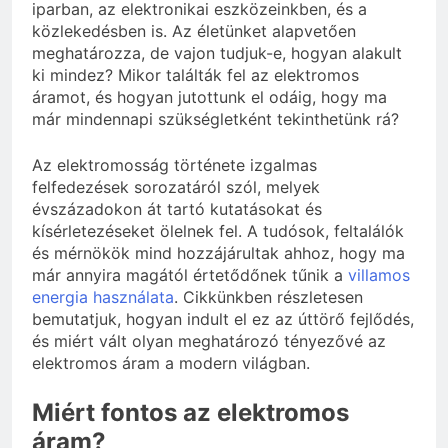
iparban, az elektronikai eszközeinkben, és a
közlekedésben is. Az életünket alapvetően
meghatározza, de vajon tudjuk-e, hogyan alakult
ki mindez? Mikor találták fel az elektromos
áramot, és hogyan jutottunk el odáig, hogy ma
már mindennapi szükségletként tekinthetünk rá?
Az elektromosság története izgalmas
felfedezések sorozatáról szól, melyek
évszázadokon át tartó kutatásokat és
kísérletezéseket ölelnek fel. A tudósok, feltalálók
és mérnökök mind hozzájárultak ahhoz, hogy ma
már annyira magától értetődőnek tűnik a
villamos
energia használata
. Cikkünkben részletesen
bemutatjuk, hogyan indult el ez az úttörő fejlődés,
és miért vált olyan meghatározó tényezővé az
elektromos áram a modern világban.
Miért fontos az elektromos
áram?