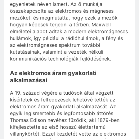
egyenletek néven ismert. Az ő munkája
összekapcsolta az elektromos és mágneses
mezőket, és megmutatta, hogy ezek a mezők
hogyan képesek terjedni a térben. Maxwell
elméletei alapot adtak a modern elektromágneses
hullámok, így például a rádióhullámok, a fény és
az elektromágneses spektrum további
kutatásainak, valamint a vezeték nélküli
kommunikációs technológiák fejlődésének.
Az elektromos áram gyakorlati
alkalmazásai
A 19. század végére a tudósok által végzett
kísérletek és felfedezések lehetővé tették az
elektromos áram gyakorlati alkalmazását. Az
egyik legismertebb és legfontosabb áttörés
Thomas Edison nevéhez fűződik, aki 1879-ben
kifejlesztette az első hosszú élettartamú
villanykörtét. Ezzel kezdetét vette az elektromos