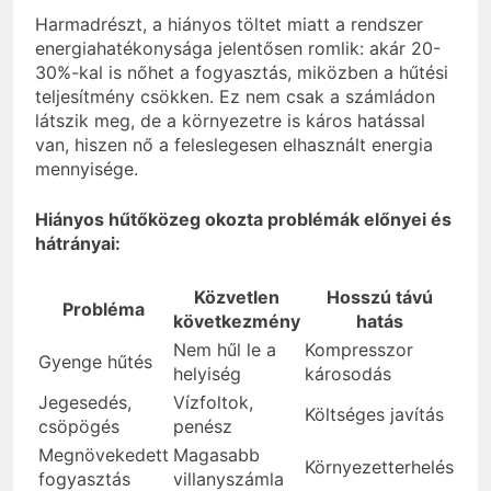
Harmadrészt, a hiányos töltet miatt a rendszer
energiahatékonysága jelentősen romlik: akár 20-
30%-kal is nőhet a fogyasztás, miközben a hűtési
teljesítmény csökken. Ez nem csak a számládon
látszik meg, de a környezetre is káros hatással
van, hiszen nő a feleslegesen elhasznált energia
mennyisége.
Hiányos hűtőközeg okozta problémák előnyei és
hátrányai:
Közvetlen
Hosszú távú
Probléma
következmény
hatás
Nem hűl le a
Kompresszor
Gyenge hűtés
helyiség
károsodás
Jegesedés,
Vízfoltok,
Költséges javítás
csöpögés
penész
Megnövekedett
Magasabb
Környezetterhelés
fogyasztás
villanyszámla