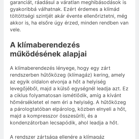
garanciát, ráadásul a váratlan meghibásodások is
gyakoribbá válhatnak. Ezért érdemes a klímád
töltöttségi szintjét akár évente ellenőriztetni, még
akkor is, ha elsőre úgy érzed, minden rendben van
vele.
A klímaberendezés
működésének alapjai
A klímaberendezés lényege, hogy egy zárt
rendszerben hűtőközeg (klímagáz) kering, amely
az egyik oldalon elvonja a hőt a helyiség
levegőjéből, majd a külső egységnél leadja azt. Ez
a ciklus folyamatosan ismétlődik, amíg a kívánt
hőmérsékletet el nem éri a helyiség. A hűtőközeg
a párologtatóban elpárolog, közben elnyeli a hőt,
majd a kompresszor összesűríti, és a
kondenzátorban lecsapódik, ahol leadja a hőt.
A rendszer zártsága ellenére a klímagáz