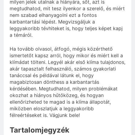
milyen jelek utalnak a hiányára, sőt, azt is
megtudhatod, mit tesz ilyenkor a szerelő, és miért
nem szabad elhanyagolni ezt a fontos
karbantartási lépést. Megvizsgáljuk a
leggyakoribb tévhiteket is, hogy teljes képet kapj
a témáról.
Ha tovább olvasol, átfogó, mégis közérthető
ismertetőt kapsz arról, hogy mikor és miért kell a
klímádat tölteni. Legyél akár első klíma tulajdonos,
akár tapasztalt felhasználó, számos gyakorlati
tanáccsal és példával látunk el, hogy
magabiztosan dönthess a karbantartás
kérdésében. Megtudhatod, milyen problémákat
okozhat a hiányos hűtőközeg, és hogyan
ellenőrizheted te magad is a klíma állapotát,
miközben eloszlatjuk a leggyakoribb
félreértéseket is. Vágjunk bele!
Tartalomjegyzék