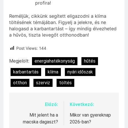
profira!
Reméljük, cikkünk segített eligazodni a klíma
töltésének témájában. Figyelj a jelekre, és ne
halogasd a karbantartást – így mindig élvezheted
a hűvös, tiszta levegőt otthonodban!
Post Views:
144
Megjelölt:
energiahatékonyság
hűtés
karbantartás
klíma
nyári időszak
otthon
szerviz
töltés
Előző:
Következő:
Bejegyzés
navigáció
Mit jelent ha a
Mikor van gyereknap
macska dagaszt?
2026-ban?