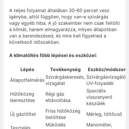
A teljes folyamat általában 30-60 percet vesz
igénybe, attól függően, hogy van-e szivárgás
vagy egyéb hiba. A jó szakember nem csak feltölti
a klímát, hanem elmagyarázza, milyen állapotban
van a berendezésed, és mire kell figyelned a
következő időszakban.
A klímatöltés főbb lépései és eszközei:
Lépés
Tevékenység
Eszköz/módszer
Szivárgáskeresés,
Szivárgásvizsgáló,
Állapotfelmérés
vizsgálat
UV-folyadék
Speciális
Hűtőközeg
Régi gáz
visszanyerő
leeresztése
eltávolítása
készülék
Friss hűtőközeg
Új gáztöltet
Mérleg, töltőcső
betöltése
Működés
Manométer,
Tesztelés