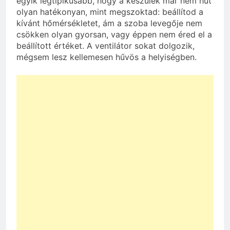
egyik legtipikusabb, hogy a készülék már nem hűt
olyan hatékonyan, mint megszoktad: beállítod a
kívánt hőmérsékletet, ám a szoba levegője nem
csökken olyan gyorsan, vagy éppen nem éred el a
beállított értéket. A ventilátor sokat dolgozik,
mégsem lesz kellemesen hűvös a helyiségben.