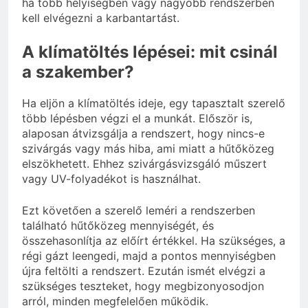
ha több helyiségben vagy nagyobb rendszerben
kell elvégezni a karbantartást.
A klímatöltés lépései: mit csinál
a szakember?
Ha eljön a klímatöltés ideje, egy tapasztalt szerelő
több lépésben végzi el a munkát. Először is,
alaposan átvizsgálja a rendszert, hogy nincs-e
szivárgás vagy más hiba, ami miatt a hűtőközeg
elszökhetett. Ehhez szivárgásvizsgáló műszert
vagy UV-folyadékot is használhat.
Ezt követően a szerelő leméri a rendszerben
található hűtőközeg mennyiségét, és
összehasonlítja az előírt értékkel. Ha szükséges, a
régi gázt leengedi, majd a pontos mennyiségben
újra feltölti a rendszert. Ezután ismét elvégzi a
szükséges teszteket, hogy megbizonyosodjon
arról, minden megfelelően működik.