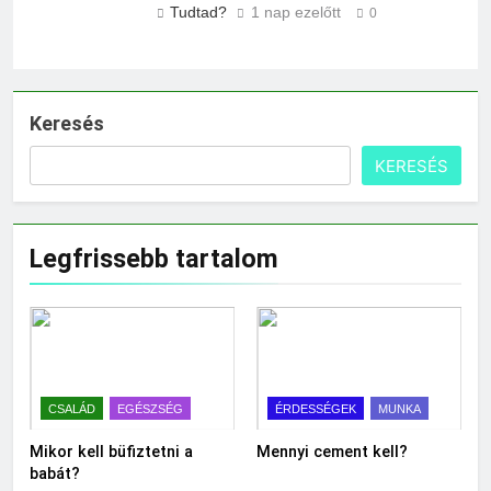
Tudtad?
1 nap ezelőtt
0
Keresés
KERESÉS
Legfrissebb tartalom
CSALÁD
EGÉSZSÉG
ÉRDESSÉGEK
MUNKA
Mikor kell büfiztetni a
Mennyi cement kell?
babát?