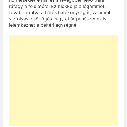
hőmérsékletre hűl, és a levegőben lévő pára
ráfagy a felületére. Ez blokkolja a légáramot,
tovább rontva a hűtés hatékonyságát, valamint
vízfolyás, csöpögés vagy akár penészedés is
jelentkezhet a beltéri egységnél.