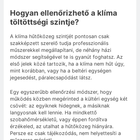
Hogyan ellenőrizhető a klíma
töltöttségi szintje?
A klíma hűtőközeg szintjét pontosan csak
szakképzett szerelő tudja professzionális
műszerekkel megállapítani, de néhány házi
módszer segítségével te is gyanút foghatsz. Az
első jelek közé tartozik, ha a klíma nem hűt úgy,
mint korábban, vagy ha a beltéri egységen
jegesedést, páralecsapódást látsz.
Egy egyszerűbb ellenőrzési módszer, hogy
működés közben megérinted a kültéri egység két
csövét: az egyiknek hidegnek, a másiknak
langyosnak kell lennie. Ha mindkettő
szobahőmérsékletű, vagy éppen fordítva
érzékeled, az utalhat a hűtőközeg hiányára.
Persze ez csak tájékozódás, nem helyettesíti a