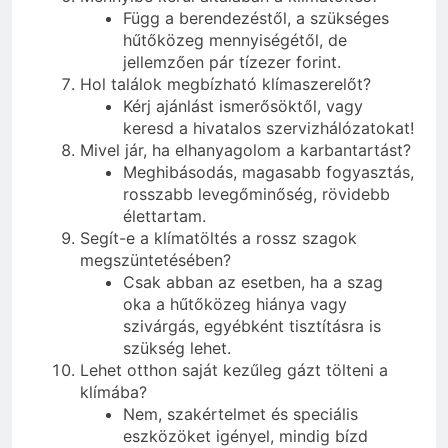
Függ a berendezéstől, a szükséges
hűtőközeg mennyiségétől, de
jellemzően pár tízezer forint.
Hol találok megbízható klímaszerelőt?
Kérj ajánlást ismerősöktől, vagy
keresd a hivatalos szervizhálózatokat!
Mivel jár, ha elhanyagolom a karbantartást?
Meghibásodás, magasabb fogyasztás,
rosszabb levegőminőség, rövidebb
élettartam.
Segít-e a klímatöltés a rossz szagok
megszüntetésében?
Csak abban az esetben, ha a szag
oka a hűtőközeg hiánya vagy
szivárgás, egyébként tisztításra is
szükség lehet.
Lehet otthon saját kezűleg gázt tölteni a
klímába?
Nem, szakértelmet és speciális
eszközöket igényel, mindig bízd