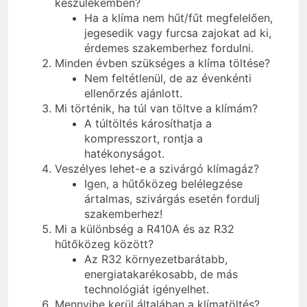
készülékemben?
Ha a klíma nem hűt/fűt megfelelően,
jegesedik vagy furcsa zajokat ad ki,
érdemes szakemberhez fordulni.
Minden évben szükséges a klíma töltése?
Nem feltétlenül, de az évenkénti
ellenőrzés ajánlott.
Mi történik, ha túl van töltve a klímám?
A túltöltés károsíthatja a
kompresszort, rontja a
hatékonyságot.
Veszélyes lehet-e a szivárgó klímagáz?
Igen, a hűtőközeg belélegzése
ártalmas, szivárgás esetén fordulj
szakemberhez!
Mi a különbség a R410A és az R32
hűtőközeg között?
Az R32 környezetbarátabb,
energiatakarékosabb, de más
technológiát igényelhet.
Mennyibe kerül általában a klímatöltés?