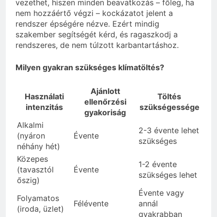
vezethet, hiszen minden beavatkozás – főleg, ha
nem hozzáértő végzi – kockázatot jelent a
rendszer épségére nézve. Ezért mindig
szakember segítségét kérd, és ragaszkodj a
rendszeres, de nem túlzott karbantartáshoz.
Milyen gyakran szükséges klímatöltés?
Ajánlott
Használati
Töltés
ellenőrzési
intenzitás
szükségessége
gyakoriság
Alkalmi
2-3 évente lehet
(nyáron
Évente
szükséges
néhány hét)
Közepes
1-2 évente
(tavasztól
Évente
szükséges lehet
őszig)
Évente vagy
Folyamatos
Félévente
annál
(iroda, üzlet)
gyakrabban