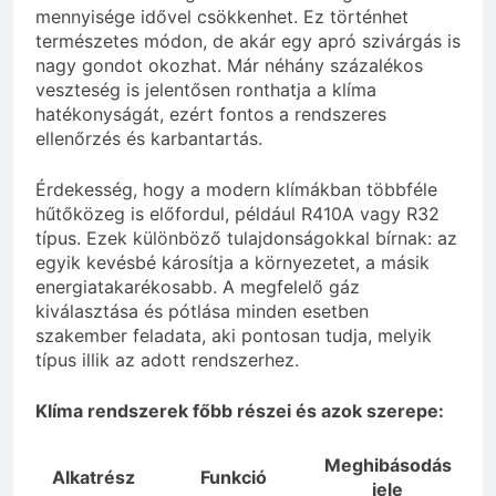
mennyisége idővel csökkenhet. Ez történhet
természetes módon, de akár egy apró szivárgás is
nagy gondot okozhat. Már néhány százalékos
veszteség is jelentősen ronthatja a klíma
hatékonyságát, ezért fontos a rendszeres
ellenőrzés és karbantartás.
Érdekesség, hogy a modern klímákban többféle
hűtőközeg is előfordul, például R410A vagy R32
típus. Ezek különböző tulajdonságokkal bírnak: az
egyik kevésbé károsítja a környezetet, a másik
energiatakarékosabb. A megfelelő gáz
kiválasztása és pótlása minden esetben
szakember feladata, aki pontosan tudja, melyik
típus illik az adott rendszerhez.
Klíma rendszerek főbb részei és azok szerepe:
Meghibásodás
Alkatrész
Funkció
jele