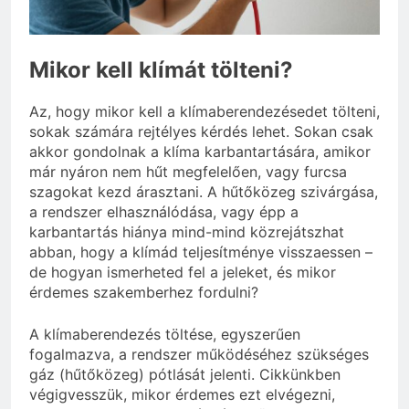
vérnyomás?
3 Nap Ezelőtt
Mikor kell klímát tölteni?
Az, hogy mikor kell a klímaberendezésedet tölteni,
sokak számára rejtélyes kérdés lehet. Sokan csak
akkor gondolnak a klíma karbantartására, amikor
már nyáron nem hűt megfelelően, vagy furcsa
szagokat kezd árasztani. A hűtőközeg szivárgása,
a rendszer elhasználódása, vagy épp a
karbantartás hiánya mind-mind közrejátszhat
abban, hogy a klímád teljesítménye visszaessen –
de hogyan ismerheted fel a jeleket, és mikor
érdemes szakemberhez fordulni?
A klímaberendezés töltése, egyszerűen
fogalmazva, a rendszer működéséhez szükséges
gáz (hűtőközeg) pótlását jelenti. Cikkünkben
végigvesszük, mikor érdemes ezt elvégezni,