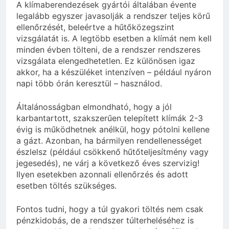
A klímaberendezések gyártói általában évente
legalább egyszer javasolják a rendszer teljes körű
ellenőrzését, beleértve a hűtőközegszint
vizsgálatát is. A legtöbb esetben a klímát nem kell
minden évben tölteni, de a rendszer rendszeres
vizsgálata elengedhetetlen. Ez különösen igaz
akkor, ha a készüléket intenzíven – például nyáron
napi több órán keresztül – használod.
Általánosságban elmondható, hogy a jól
karbantartott, szakszerűen telepített klímák 2-3
évig is működhetnek anélkül, hogy pótolni kellene
a gázt. Azonban, ha bármilyen rendellenességet
észlelsz (például csökkenő hűtőteljesítmény vagy
jegesedés), ne várj a következő éves szervizig!
Ilyen esetekben azonnali ellenőrzés és adott
esetben töltés szükséges.
Fontos tudni, hogy a túl gyakori töltés nem csak
pénzkidobás, de a rendszer túlterheléséhez is