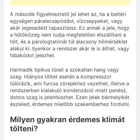
A második figyelmeztető jel lehet az, ha a beltéri
egységen páralecsapódást, vízcseppeket, vagy
akár jegesedést tapasztalsz. Ez annak a jele, hogy
a hűtőközeg nem tudja megfelelően elszállítani a
hőt, és a párologtatónál túl alacsony hőmérséklet
alakul ki. Ilyenkor a rendszer akár le is állhat, vagy
hibakódot jelezhet.
Harmadik tipikus tünet a szokatlan hang vagy
szag. Hiányos töltet esetén a kompresszor
túlórázik, ami furcsa zörejekhez vezethet, illetve a
rendszerben kialakuló kondenzáció miatt penész,
dohos szag is jelentkezhet. Ezen jelek bármelyikét
észleled, érdemes mielőbb szakemberhez fordulni.
Milyen gyakran érdemes klímát
tölteni?