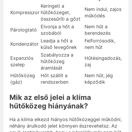
Keringeti a
Nem indul, zajos
Kompresszor
hűtőközeget,
működés
összesűríti a gőzt
Elvonja a hőt a
Nem hűt a
Párologtató
szobából
berendezés
Leadja a hőt a
Felforrósodik,
Kondenzátor
külső levegőnek
nem hűt
Szabályozza a
Expanziós
Hűtésingadozás,
hűtőközeg
szelep
zaj
áramlását
Hűtőközeg
Hőt szállít a
Nem hűt, jég
(gáz)
rendszerben
képződik
Mik az első jelei a klíma
hűtőközeg hiányának?
Ha a klíma elkezd hiányos hűtőközeggel működni,
néhány árulkodó jelet könnyen észrevehetsz. Az