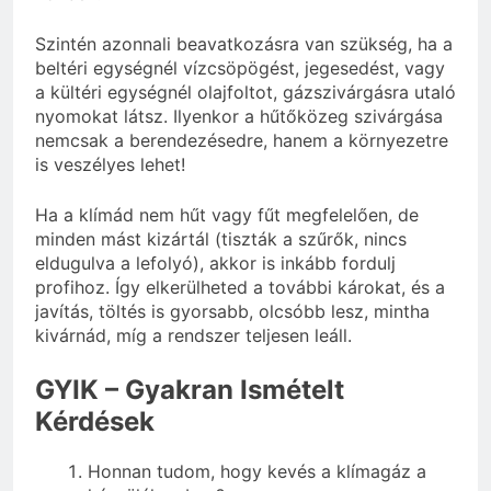
Szintén azonnali beavatkozásra van szükség, ha a
beltéri egységnél vízcsöpögést, jegesedést, vagy
a kültéri egységnél olajfoltot, gázszivárgásra utaló
nyomokat látsz. Ilyenkor a hűtőközeg szivárgása
nemcsak a berendezésedre, hanem a környezetre
is veszélyes lehet!
Ha a klímád nem hűt vagy fűt megfelelően, de
minden mást kizártál (tiszták a szűrők, nincs
eldugulva a lefolyó), akkor is inkább fordulj
profihoz. Így elkerülheted a további károkat, és a
javítás, töltés is gyorsabb, olcsóbb lesz, mintha
kivárnád, míg a rendszer teljesen leáll.
GYIK – Gyakran Ismételt
Kérdések
Honnan tudom, hogy kevés a klímagáz a