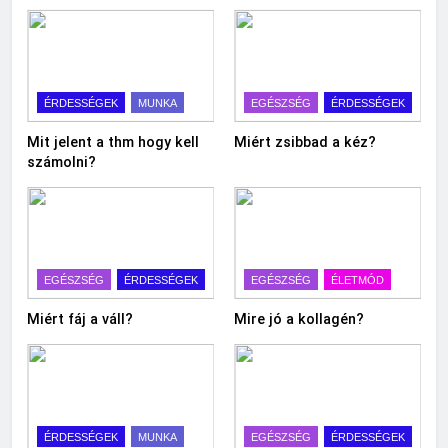
ÉRDESSÉGEK
MUNKA
EGÉSZSÉG
ÉRDESSÉGEK
Mit jelent a thm hogy kell
Miért zsibbad a kéz?
számolni?
EGÉSZSÉG
ÉRDESSÉGEK
EGÉSZSÉG
ÉLETMÓD
Miért fáj a váll?
Mire jó a kollagén?
ÉRDESSÉGEK
MUNKA
EGÉSZSÉG
ÉRDESSÉGEK