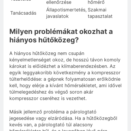
ellenőrzése
hőmérő
Állapotismertetés,
Szakmai
Tanácsadás
javaslatok
tapasztalat
Milyen problémákat okozhat a
hiányos hűtőközeg?
A hiányos hűtőközeg nem csupán
kényelmetlenséget okoz, de hosszú távon komoly
károkat is előidézhet a klímaberendezésben. Az
egyik leggyakoribb következmény a kompresszor
túlterhelődése: a gépnek folyamatosan erőlködnie
kell, hogy elérje a kívánt hőmérsékletet, ami idővel
túlmelegedéshez és végső soron akár
kompresszor cseréhez is vezethet.
Másik jellemző probléma a párologtató
jegesedése vagy elzáródása. Ha a hűtőközegből
kevés van, a párologtató túl alacsony