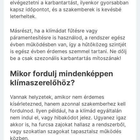
elvégeztetni a karbantartást, ilyenkor gyorsabban
kapsz időpontot, és a szakemberek is kevésbé
leterheltek.
Másrészt, ha a klímádat fűtésre vagy
páramentesítésre is használod, a rendszer egész
évben működésben van, így a hűtőközeg szintjét
is egész évben érdemes szemmel tartani. Ne dőlj
be a csak szezonális karbantartás mítoszának!
Mikor fordulj mindenképpen
klímaszerelőhöz?
Vannak helyzetek, amikor nem érdemes
kísérletezned, hanem azonnal szakemberhez kell
fordulnod. Ilyen például, ha a klímád egyáltalán
nem indul el, vagy hibakódot jelez. Ugyanez igaz
akkor is, ha furcsa zajokat hallasz a rendszerből,
vagy szokatlan szagokat tapasztalsz működés
közben.