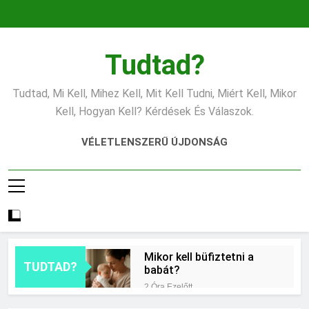
Ugrás
a
tartalomra
Tudtad?
Tudtad, Mi Kell, Mihez Kell, Mit Kell Tudni, Miért Kell, Mikor
Kell, Hogyan Kell? Kérdések És Válaszok.
VÉLETLENSZERŰ ÚJDONSÁG
Mikor kell büfiztetni a
TUDTAD?
babát?
2 Óra Ezelőtt
Mennyi cement kell?