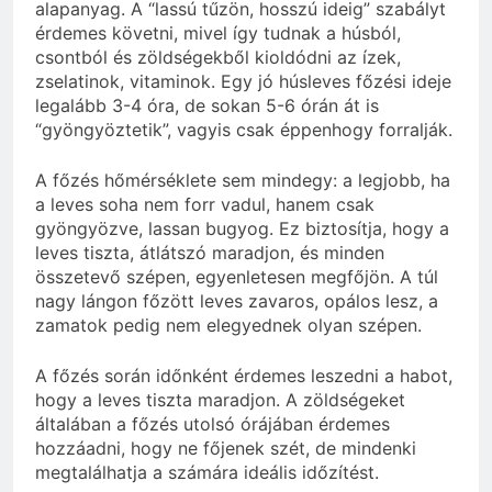
alapanyag. A “lassú tűzön, hosszú ideig” szabályt
érdemes követni, mivel így tudnak a húsból,
csontból és zöldségekből kioldódni az ízek,
zselatinok, vitaminok. Egy jó húsleves főzési ideje
legalább 3-4 óra, de sokan 5-6 órán át is
“gyöngyöztetik”, vagyis csak éppenhogy forralják.
A főzés hőmérséklete sem mindegy: a legjobb, ha
a leves soha nem forr vadul, hanem csak
gyöngyözve, lassan bugyog. Ez biztosítja, hogy a
leves tiszta, átlátszó maradjon, és minden
összetevő szépen, egyenletesen megfőjön. A túl
nagy lángon főzött leves zavaros, opálos lesz, a
zamatok pedig nem elegyednek olyan szépen.
A főzés során időnként érdemes leszedni a habot,
hogy a leves tiszta maradjon. A zöldségeket
általában a főzés utolsó órájában érdemes
hozzáadni, hogy ne főjenek szét, de mindenki
megtalálhatja a számára ideális időzítést.