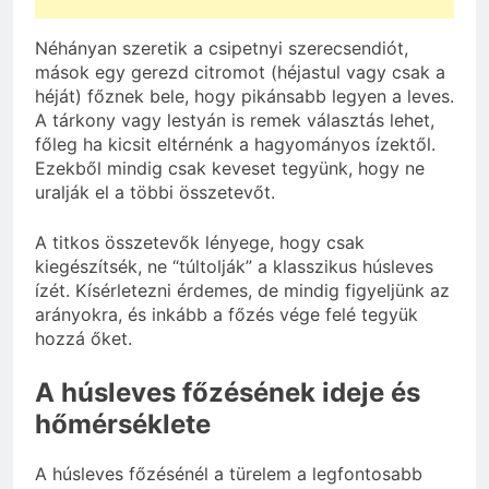
Néhányan szeretik a csipetnyi szerecsendiót,
mások egy gerezd citromot (héjastul vagy csak a
héját) főznek bele, hogy pikánsabb legyen a leves.
A tárkony vagy lestyán is remek választás lehet,
főleg ha kicsit eltérnénk a hagyományos ízektől.
Ezekből mindig csak keveset tegyünk, hogy ne
uralják el a többi összetevőt.
A titkos összetevők lényege, hogy csak
kiegészítsék, ne “túltolják” a klasszikus húsleves
ízét. Kísérletezni érdemes, de mindig figyeljünk az
arányokra, és inkább a főzés vége felé tegyük
hozzá őket.
A húsleves főzésének ideje és
hőmérséklete
A húsleves főzésénél a türelem a legfontosabb