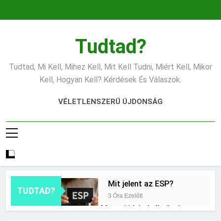
Ugrás
a
tartalomra
Tudtad?
Tudtad, Mi Kell, Mihez Kell, Mit Kell Tudni, Miért Kell, Mikor
Kell, Hogyan Kell? Kérdések És Válaszok.
VÉLETLENSZERŰ ÚJDONSÁG
Mit jelent az ESP?
TUDTAD?
3 Óra Ezelőtt
Mennyi ideig kell sütni a
csirkét?