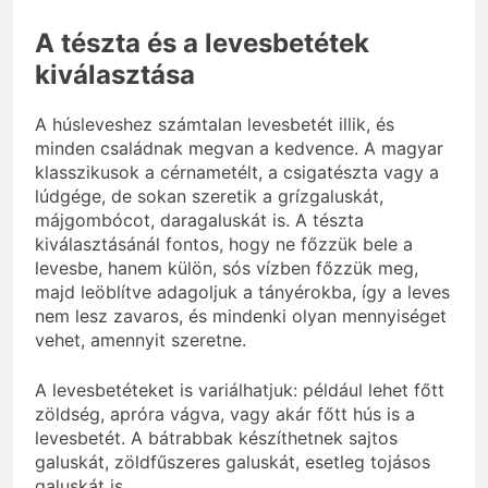
A tészta és a levesbetétek
kiválasztása
A húsleveshez számtalan levesbetét illik, és
minden családnak megvan a kedvence. A magyar
klasszikusok a cérnametélt, a csigatészta vagy a
lúdgége, de sokan szeretik a grízgaluskát,
májgombócot, daragaluskát is. A tészta
kiválasztásánál fontos, hogy ne főzzük bele a
levesbe, hanem külön, sós vízben főzzük meg,
majd leöblítve adagoljuk a tányérokba, így a leves
nem lesz zavaros, és mindenki olyan mennyiséget
vehet, amennyit szeretne.
A levesbetéteket is variálhatjuk: például lehet főtt
zöldség, apróra vágva, vagy akár főtt hús is a
levesbetét. A bátrabbak készíthetnek sajtos
galuskát, zöldfűszeres galuskát, esetleg tojásos
galuskát is.