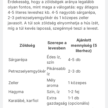
Érdekesség, hogy a zöldségek aránya legalább
olyan fontos, mint maga a válogatás: egy átlagos
4-5 literes leveshez kb. 4-5 nagyobb sárgarépa,
2-3 petrezselyemgyökér és 1 közepes zeller
javasolt. A túl sok zöldség elnyomhatja a hús ízét,
míg a túl kevés lapossá, szegénnyé teszi a levest.
Ajánlott
Szerepe a
Zöldség
mennyiség (5
levesben
literhez)
Édes íz,
Sárgarépa
4-5 db
szín
Pikánsabb
Petrezselyemgyökér
2-3 db
íz
Mély
Zeller
1 közepes
aroma
Hagyma
Szín, íz
1-2 fej
Extra
1-1 db
Karalábé, karfiol
gazdagság
(opcionális)