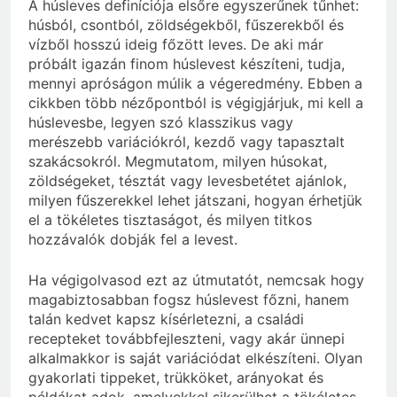
A húsleves definíciója elsőre egyszerűnek tűnhet:
húsból, csontból, zöldségekből, fűszerekből és
vízből hosszú ideig főzött leves. De aki már
próbált igazán finom húslevest készíteni, tudja,
mennyi apróságon múlik a végeredmény. Ebben a
cikkben több nézőpontból is végigjárjuk, mi kell a
húslevesbe, legyen szó klasszikus vagy
merészebb variációkról, kezdő vagy tapasztalt
szakácsokról. Megmutatom, milyen húsokat,
zöldségeket, tésztát vagy levesbetétet ajánlok,
milyen fűszerekkel lehet játszani, hogyan érhetjük
el a tökéletes tisztaságot, és milyen titkos
hozzávalók dobják fel a levest.
Ha végigolvasod ezt az útmutatót, nemcsak hogy
magabiztosabban fogsz húslevest főzni, hanem
talán kedvet kapsz kísérletezni, a családi
recepteket továbbfejleszteni, vagy akár ünnepi
alkalmakkor is saját variációdat elkészíteni. Olyan
gyakorlati tippeket, trükköket, arányokat és