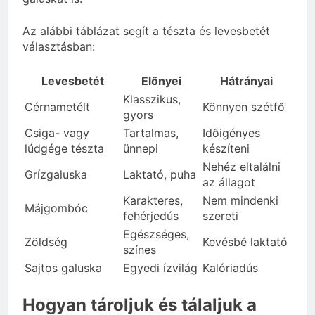
Az alábbi táblázat segít a tészta és levesbetét
választásban:
Levesbetét
Előnyei
Hátrányai
Klasszikus,
Cérnametélt
Könnyen szétfő
gyors
Csiga- vagy
Tartalmas,
Időigényes
lúdgége tészta
ünnepi
készíteni
Nehéz eltalálni
Grízgaluska
Laktató, puha
az állagot
Karakteres,
Nem mindenki
Májgombóc
fehérjedús
szereti
Egészséges,
Zöldség
Kevésbé laktató
színes
Sajtos galuska
Egyedi ízvilág
Kalóriadús
Hogyan tároljuk és tálaljuk a