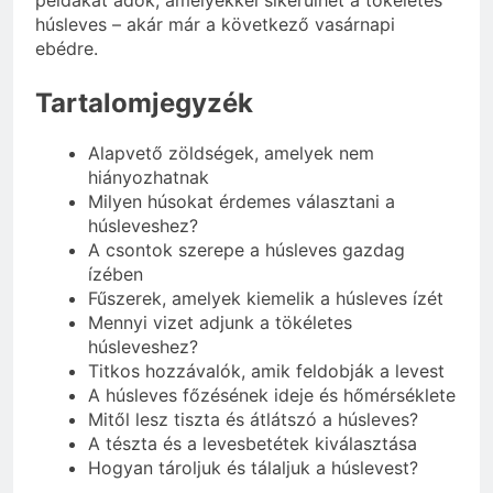
példákat adok, amelyekkel sikerülhet a tökéletes
húsleves – akár már a következő vasárnapi
ebédre.
Tartalomjegyzék
Alapvető zöldségek, amelyek nem
hiányozhatnak
Milyen húsokat érdemes választani a
húsleveshez?
A csontok szerepe a húsleves gazdag
ízében
Fűszerek, amelyek kiemelik a húsleves ízét
Mennyi vizet adjunk a tökéletes
húsleveshez?
Titkos hozzávalók, amik feldobják a levest
A húsleves főzésének ideje és hőmérséklete
Mitől lesz tiszta és átlátszó a húsleves?
A tészta és a levesbetétek kiválasztása
Hogyan tároljuk és tálaljuk a húslevest?