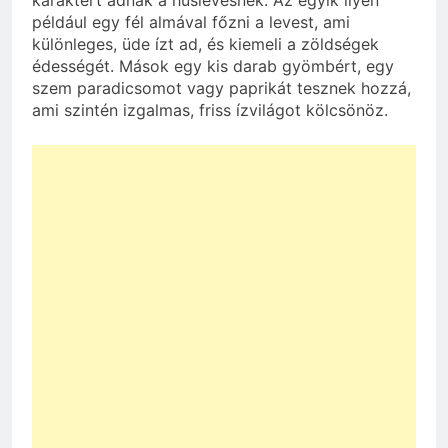
karaktert adnak a húslevesnek. Az egyik ilyen
például egy fél almával főzni a levest, ami
különleges, üde ízt ad, és kiemeli a zöldségek
édességét. Mások egy kis darab gyömbért, egy
szem paradicsomot vagy paprikát tesznek hozzá,
ami szintén izgalmas, friss ízvilágot kölcsönöz.