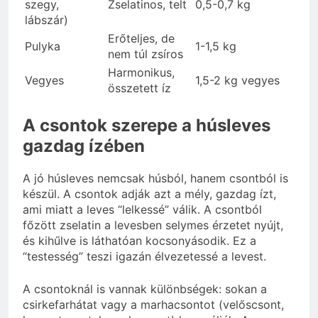
szegy,
Zselatinos, telt
0,5-0,7 kg
lábszár)
Erőteljes, de
Pulyka
1-1,5 kg
nem túl zsíros
Harmonikus,
Vegyes
1,5-2 kg vegyes
összetett íz
A csontok szerepe a húsleves
gazdag ízében
A jó húsleves nemcsak húsból, hanem csontból is
készül. A csontok adják azt a mély, gazdag ízt,
ami miatt a leves “lelkessé” válik. A csontból
főzött zselatin a levesben selymes érzetet nyújt,
és kihűlve is láthatóan kocsonyásodik. Ez a
“testesség” teszi igazán élvezetessé a levest.
A csontoknál is vannak különbségek: sokan a
csirkefarhátat vagy a marhacsontot (velőscsont,