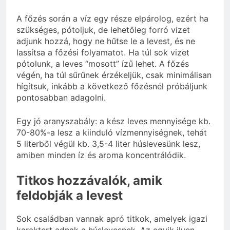
A főzés során a víz egy része elpárolog, ezért ha
szükséges, pótoljuk, de lehetőleg forró vizet
adjunk hozzá, hogy ne hűtse le a levest, és ne
lassítsa a főzési folyamatot. Ha túl sok vizet
pótolunk, a leves “mosott” ízű lehet. A főzés
végén, ha túl sűrűnek érzékeljük, csak minimálisan
hígítsuk, inkább a következő főzésnél próbáljunk
pontosabban adagolni.
Egy jó aranyszabály: a kész leves mennyisége kb.
70-80%-a lesz a kiinduló vízmennyiségnek, tehát
5 literből végül kb. 3,5-4 liter húslevesünk lesz,
amiben minden íz és aroma koncentrálódik.
Titkos hozzávalók, amik
feldobják a levest
Sok családban vannak apró titkok, amelyek igazi