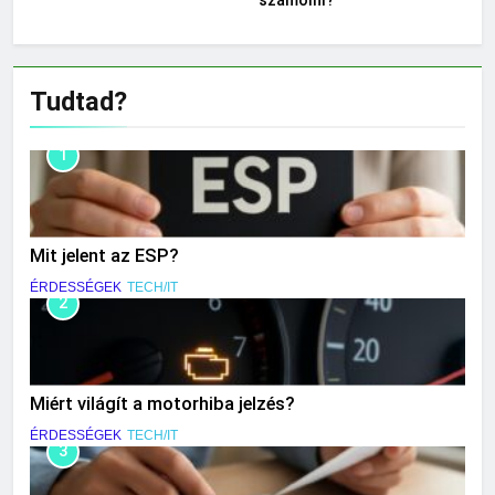
számolni?
Tudtad?
1
Mit jelent az ESP?
ÉRDESSÉGEK
TECH/IT
2
Miért világít a motorhiba jelzés?
ÉRDESSÉGEK
TECH/IT
3