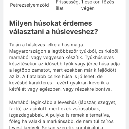
Frissesség,
1 csokor, főzés
Petrezselyemzöld
illat
végén
Milyen húsokat érdemes
választani a húsleveshez?
Talán a húsleves lelke a hús maga.
Magyarországon a legtöbbször tyúkból, csirkéből,
marhából vagy vegyesen készítik. Tyúkhúsleves
készítésekor az idősebb tyúk vagy jérce húsa adja
a legtöbb zamatot, mert ezekben már kifejlődött
az íz. A fiatalabb csirke húsa is jó lehet, de
kevésbé karakteres – ezért gyakran keverik a
kétfélét vagy egészben, vagy részekre bontva.
Marhából leginkább a leveshús (lábszár, szegyet,
fartő) az ajánlott, mert ezek zsírosabbak,
ízgazdagabbak. A pulyka is remek alternatíva,
főleg ha valaki a markánsabb, de nem túl zsíros
levest kedveli. Sokan szeretik kombinálni a