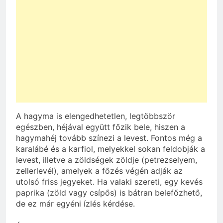
A hagyma is elengedhetetlen, legtöbbször
egészben, héjával együtt főzik bele, hiszen a
hagymahéj tovább színezi a levest. Fontos még a
karalábé és a karfiol, melyekkel sokan feldobják a
levest, illetve a zöldségek zöldje (petrezselyem,
zellerlevél), amelyek a főzés végén adják az
utolsó friss jegyeket. Ha valaki szereti, egy kevés
paprika (zöld vagy csípős) is bátran belefőzhető,
de ez már egyéni ízlés kérdése.