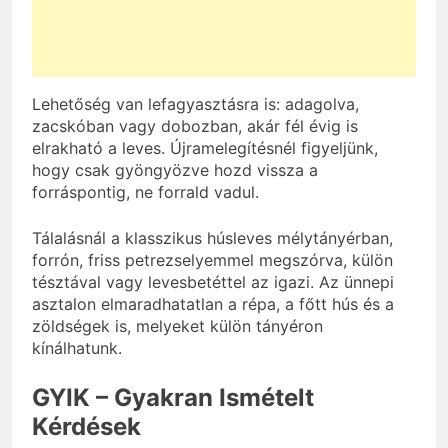
Lehetőség van lefagyasztásra is: adagolva,
zacskóban vagy dobozban, akár fél évig is
elrakható a leves. Újramelegítésnél figyeljünk,
hogy csak gyöngyözve hozd vissza a
forráspontig, ne forrald vadul.
Tálalásnál a klasszikus húsleves mélytányérban,
forrón, friss petrezselyemmel megszórva, külön
tésztával vagy levesbetéttel az igazi. Az ünnepi
asztalon elmaradhatatlan a répa, a főtt hús és a
zöldségek is, melyeket külön tányéron
kínálhatunk.
GYIK – Gyakran Ismételt
Kérdések