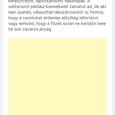
keresztcsont, lapockacsont) használják. A
velőscsont például kiemelkedő zamatot ad, de aki
nem szereti, választhat lábszárcsontot is. Fontos,
hogy a csontokat érdemes előzőleg leforrázni
vagy lemosni, hogy a főzés során ne kerüljön bele
túl sok zavaros anyag.