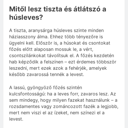
Mitől lesz tiszta és átlátszó a
húsleves?
A tiszta, aranysárga húsleves szinte minden
háziasszony álma. Ehhez több tényezőre is
ügyelni kell. Először is, a húsokat és csontokat
főzés előtt alaposan mossuk le, a vért,
csontszilánkokat távolítsuk el. A főzés kezdetén
hab képződik a felszínen – ezt érdemes többször
leszedni, mert ezek azok a fehérjék, amelyek
később zavarossá tennék a levest.
A lassú, gyöngyöző főzés szintén
kulcsfontosságú: ha a leves forr, zavaros lesz. Az
sem mindegy, hogy milyen fazekat használunk – a
rozsdamentes vagy zománcozott fazék a legjobb,
mert nem viszi el az ízeket, nem színezi el a
levest.