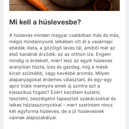
Miért fáj a váll?
3 Nap Ezelőtt
Mi kell a húslevesbe?
A húsleves minden magyar családban más és más,
mégis mindannyiunk lelkében ott él a vasárnapi
ebédek illata, a gőzölgő leves tál, amiből már az
első kanálnál érződik: ez az otthon íze. Engem
mindig is érdekelt, miért lesz az egyik húsleves
aranylóan tiszta, ízes és gazdag, míg a másik
kicsit szürkébb, vagy kevésbé aromás. Milyen
alapanyagokat érdemes választani, és egy-egy
apró trükk mennyire emeli új szintre ezt a
klasszikus fogást? Ezért kezdtem kutatni,
tesztelni, beszélgetni tapasztalt szakácsokkal és
lelkes háziasszonyokkal – mert szerintem nincs
két egyforma húsleves, de a jó húslevesnek
vannak alapszabályai.