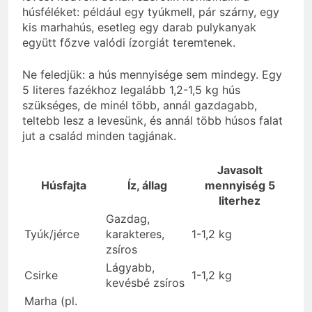
húsféléket: például egy tyúkmell, pár szárny, egy
kis marhahús, esetleg egy darab pulykanyak
együtt főzve valódi ízorgiát teremtenek.
Ne feledjük: a hús mennyisége sem mindegy. Egy
5 literes fazékhoz legalább 1,2-1,5 kg hús
szükséges, de minél több, annál gazdagabb,
teltebb lesz a levesünk, és annál több húsos falat
jut a család minden tagjának.
Javasolt
Húsfajta
Íz, állag
mennyiség 5
literhez
Gazdag,
Tyúk/jérce
karakteres,
1-1,2 kg
zsíros
Lágyabb,
Csirke
1-1,2 kg
kevésbé zsíros
Marha (pl.