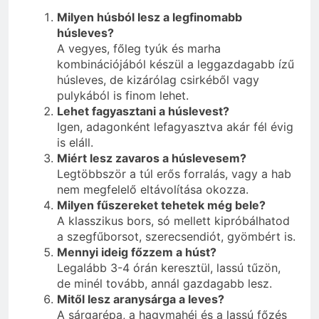
Milyen húsból lesz a legfinomabb
húsleves?
A vegyes, főleg tyúk és marha
kombinációjából készül a leggazdagabb ízű
húsleves, de kizárólag csirkéből vagy
pulykából is finom lehet.
Lehet fagyasztani a húslevest?
Igen, adagonként lefagyasztva akár fél évig
is eláll.
Miért lesz zavaros a húslevesem?
Legtöbbször a túl erős forralás, vagy a hab
nem megfelelő eltávolítása okozza.
Milyen fűszereket tehetek még bele?
A klasszikus bors, só mellett kipróbálhatod
a szegfűborsot, szerecsendiót, gyömbért is.
Mennyi ideig főzzem a húst?
Legalább 3-4 órán keresztül, lassú tűzön,
de minél tovább, annál gazdagabb lesz.
Mitől lesz aranysárga a leves?
A sárgarépa, a hagymahéj és a lassú főzés