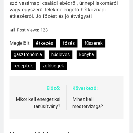
szó vasárnapi családi ebédről, ünnepi lakomáról
vagy egyszerű, lélekmelengető hétköznapi
étkezésről. Jó főzést és jó étvágyat!
Post Views:
123
Megjelölt:
étkezés
főzés
fűszerek
gasztronómia
húsleves
konyha
receptek
zöldségek
Előző:
Következő:
Bejegyzés
navigáció
Mikor kell energetikai
Mihez kell
tanúsítvány?
mestervizsga?