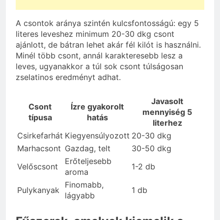
A csontok aránya szintén kulcsfontosságú: egy 5
literes leveshez minimum 20-30 dkg csont
ajánlott, de bátran lehet akár fél kilót is használni.
Minél több csont, annál karakteresebb lesz a
leves, ugyanakkor a túl sok csont túlságosan
zselatinos eredményt adhat.
Javasolt
Csont
Ízre gyakorolt
mennyiség 5
típusa
hatás
literhez
Csirkefarhát
Kiegyensúlyozott
20-30 dkg
Marhacsont
Gazdag, telt
30-50 dkg
Erőteljesebb
Velőscsont
1-2 db
aroma
Finomabb,
Pulykanyak
1 db
lágyabb