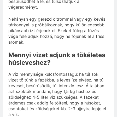
besűrűsödhet a lé, és túlsózhatjuk a
végeredményt.
Néhányan egy gerezd citrommal vagy egy kevés
tárkonnyal is próbálkoznak, hogy különlegesebb,
pikánsabb ízt érjenek el. Ezeket főleg a főzés
vége felé adjuk hozzá, hogy ne főjenek el a friss
aromák.
Mennyi vizet adjunk a tökéletes
húsleveshez?
A víz mennyisége kulcsfontosságú: ha túl sok
vizet töltünk a fazékba, a leves íze elvész, ha túl
keveset, besűrűsödik, túl intenzív lesz. Általában
azt szokták mondani, hogy 1,5 kg húshoz és
zöldséghez 4-5 liter víz szükséges. A fazekat
érdemes csak addig feltölteni, hogy a húsokat,
csontokat és zöldségeket kb. 2-3 ujjnyira lepje el
a víz.