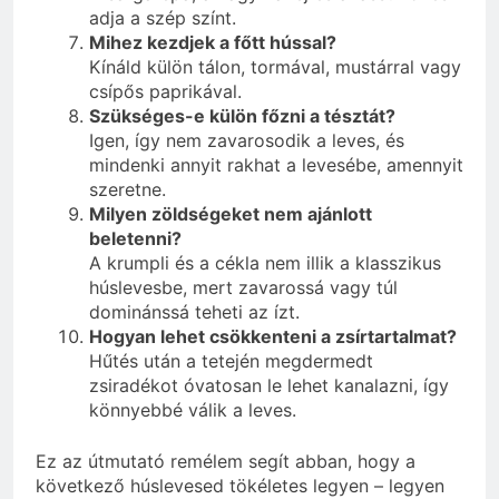
adja a szép színt.
Mihez kezdjek a főtt hússal?
Kínáld külön tálon, tormával, mustárral vagy
csípős paprikával.
Szükséges-e külön főzni a tésztát?
Igen, így nem zavarosodik a leves, és
mindenki annyit rakhat a levesébe, amennyit
szeretne.
Milyen zöldségeket nem ajánlott
beletenni?
A krumpli és a cékla nem illik a klasszikus
húslevesbe, mert zavarossá vagy túl
dominánssá teheti az ízt.
Hogyan lehet csökkenteni a zsírtartalmat?
Hűtés után a tetején megdermedt
zsiradékot óvatosan le lehet kanalazni, így
könnyebbé válik a leves.
Ez az útmutató remélem segít abban, hogy a
következő húslevesed tökéletes legyen – legyen