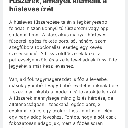
Fűszerek, amelyek kiemelik a
húsleves ízét
A húsleves fűszerezése talán a legkényesebb
feladat, hiszen könnyű túlfűszerezni vagy épp
sótlanná tenni. A klasszikus magyar húsleves
fűszerei: egész fekete bors, só, néhány szem
szegfűbors (opcionális), esetleg egy kevés
szerecsendió. A friss zöldfűszerek közül a
petrezselyemzöld és a zellerlevél adnak friss, üde
jegyeket a már kész leveshez.
Van, aki fokhagymagerezdet is főz a levesbe,
mások gyömbért vagy babérlevelet is raknak bele
– ezek már inkább a modern változatok jellemzői.
A fűszerek mennyisége mindig ízlés kérdése, de
általánosságban 1 teáskanál egész bors, 2
evőkanál só és egy csokor friss zöldfűszer elég
egy nagy adag leveshez. Fontos, hogy a sót csak
fokozatosan adagoljuk, mert a főzés során