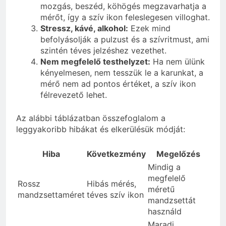
mozgás, beszéd, köhögés megzavarhatja a
mérőt, így a szív ikon feleslegesen villoghat.
Stressz, kávé, alkohol:
Ezek mind
befolyásolják a pulzust és a szívritmust, ami
szintén téves jelzéshez vezethet.
Nem megfelelő testhelyzet:
Ha nem ülünk
kényelmesen, nem tesszük le a karunkat, a
mérő nem ad pontos értéket, a szív ikon
félrevezető lehet.
Az alábbi táblázatban összefoglalom a
leggyakoribb hibákat és elkerülésük módját:
Hiba
Következmény
Megelőzés
Mindig a
megfelelő
Rossz
Hibás mérés,
méretű
mandzsettaméret
téves szív ikon
mandzsettát
használd
Maradj