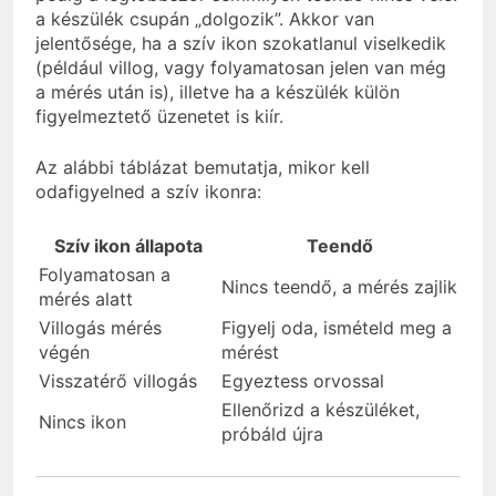
a készülék csupán „dolgozik”. Akkor van
jelentősége, ha a szív ikon szokatlanul viselkedik
(például villog, vagy folyamatosan jelen van még
a mérés után is), illetve ha a készülék külön
figyelmeztető üzenetet is kiír.
Az alábbi táblázat bemutatja, mikor kell
odafigyelned a szív ikonra:
Szív ikon állapota
Teendő
Folyamatosan a
Nincs teendő, a mérés zajlik
mérés alatt
Villogás mérés
Figyelj oda, ismételd meg a
végén
mérést
Visszatérő villogás
Egyeztess orvossal
Ellenőrizd a készüléket,
Nincs ikon
próbáld újra