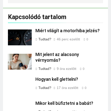
Kapcsolódó tartalom
Miért világít a motorhiba jelzés?
Tudtad?
46 perc ezelőtt
0
Mit jelent az alacsony
vérnyomás?
Tudtad?
9 óra ezelőtt
0
Hogyan kell glettelni?
Tudtad?
17 óra ezelőtt
0
Mikor kell büfiztetni a babát?