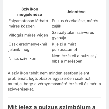
Szív ikon
Jelentése
megjelenése
Folyamatosan látható
Pulzus érzékelése, mérés
mérés közben
zajlik
Szabálytalan szívverés
Villogás mérés végén
gyanúja
Csak eredményeknél
Kijelzi a mért
jelenik meg
pulzusszámot
Nem érzékeli a pulzust /
Nincs szív ikon
hiba a mérésben
A szív ikon tehát nem minden esetben jelent
problémát: legtöbbször egyszerűen csak azt
mutatja, hogy a vérnyomásmérő érzékeli és méri a
szívveréseket.
Mit jelez a pulzus szimbólum a