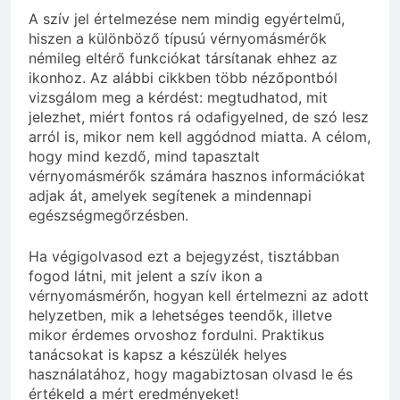
A szív jel értelmezése nem mindig egyértelmű,
hiszen a különböző típusú vérnyomásmérők
némileg eltérő funkciókat társítanak ehhez az
ikonhoz. Az alábbi cikkben több nézőpontból
vizsgálom meg a kérdést: megtudhatod, mit
jelezhet, miért fontos rá odafigyelned, de szó lesz
arról is, mikor nem kell aggódnod miatta. A célom,
hogy mind kezdő, mind tapasztalt
vérnyomásmérők számára hasznos információkat
adjak át, amelyek segítenek a mindennapi
egészségmegőrzésben.
Ha végigolvasod ezt a bejegyzést, tisztábban
fogod látni, mit jelent a szív ikon a
vérnyomásmérőn, hogyan kell értelmezni az adott
helyzetben, mik a lehetséges teendők, illetve
mikor érdemes orvoshoz fordulni. Praktikus
tanácsokat is kapsz a készülék helyes
használatához, hogy magabiztosan olvasd le és
értékeld a mért eredményeket!