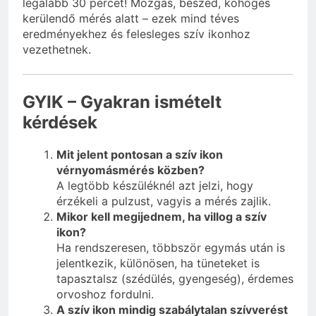
legalább 30 percet! Mozgás, beszéd, köhögés
kerülendő mérés alatt – ezek mind téves
eredményekhez és felesleges szív ikonhoz
vezethetnek.
GYIK – Gyakran ismételt
kérdések
Mit jelent pontosan a szív ikon
vérnyomásmérés közben?
A legtöbb készüléknél azt jelzi, hogy
érzékeli a pulzust, vagyis a mérés zajlik.
Mikor kell megijednem, ha villog a szív
ikon?
Ha rendszeresen, többször egymás után is
jelentkezik, különösen, ha tüneteket is
tapasztalsz (szédülés, gyengeség), érdemes
orvoshoz fordulni.
A szív ikon mindig szabálytalan szívverést