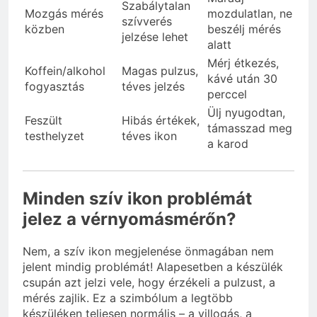
Szabálytalan
Mozgás mérés
mozdulatlan, ne
szívverés
közben
beszélj mérés
jelzése lehet
alatt
Mérj étkezés,
Koffein/alkohol
Magas pulzus,
kávé után 30
fogyasztás
téves jelzés
perccel
Ülj nyugodtan,
Feszült
Hibás értékek,
támasszad meg
testhelyzet
téves ikon
a karod
Minden szív ikon problémát
jelez a vérnyomásmérőn?
Nem, a szív ikon megjelenése önmagában nem
jelent mindig problémát! Alapesetben a készülék
csupán azt jelzi vele, hogy érzékeli a pulzust, a
mérés zajlik. Ez a szimbólum a legtöbb
készüléken teljesen normális – a villogás, a