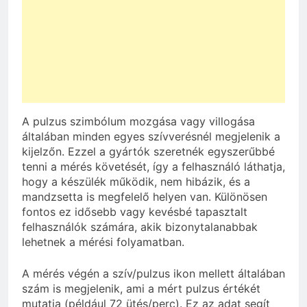
A pulzus szimbólum mozgása vagy villogása
általában minden egyes szívverésnél megjelenik a
kijelzőn. Ezzel a gyártók szeretnék egyszerűbbé
tenni a mérés követését, így a felhasználó láthatja,
hogy a készülék működik, nem hibázik, és a
mandzsetta is megfelelő helyen van. Különösen
fontos ez idősebb vagy kevésbé tapasztalt
felhasználók számára, akik bizonytalanabbak
lehetnek a mérési folyamatban.
A mérés végén a szív/pulzus ikon mellett általában
szám is megjelenik, ami a mért pulzus értékét
mutatja (például 72 ütés/perc). Ez az adat segít