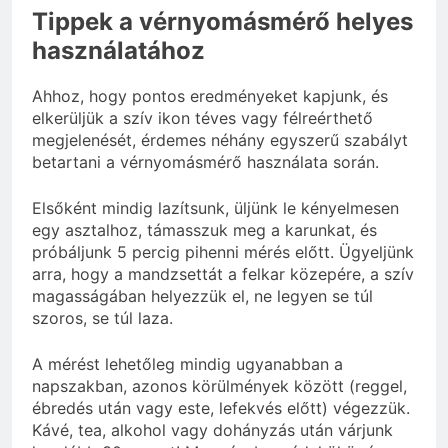
Tippek a vérnyomásmérő helyes
használatához
Ahhoz, hogy pontos eredményeket kapjunk, és
elkerüljük a szív ikon téves vagy félreérthető
megjelenését, érdemes néhány egyszerű szabályt
betartani a vérnyomásmérő használata során.
Elsőként mindig lazítsunk, üljünk le kényelmesen
egy asztalhoz, támasszuk meg a karunkat, és
próbáljunk 5 percig pihenni mérés előtt. Ügyeljünk
arra, hogy a mandzsettát a felkar közepére, a szív
magasságában helyezzük el, ne legyen se túl
szoros, se túl laza.
A mérést lehetőleg mindig ugyanabban a
napszakban, azonos körülmények között (reggel,
ébredés után vagy este, lefekvés előtt) végezzük.
Kávé, tea, alkohol vagy dohányzás után várjunk