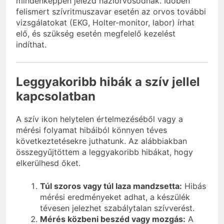
mindenképpen jelezd háziorvosodnak. Időben
felismert szívritmuszavar esetén az orvos további
vizsgálatokat (EKG, Holter-monitor, labor) írhat
elő, és szükség esetén megfelelő kezelést
indíthat.
Leggyakoribb hibák a szív jellel
kapcsolatban
A szív ikon helytelen értelmezéséből vagy a
mérési folyamat hibáiból könnyen téves
következtetésekre juthatunk. Az alábbiakban
összegyűjtöttem a leggyakoribb hibákat, hogy
elkerülhesd őket.
Túl szoros vagy túl laza mandzsetta:
Hibás
mérési eredményeket adhat, a készülék
tévesen jelezhet szabálytalan szívverést.
Mérés közbeni beszéd vagy mozgás:
A