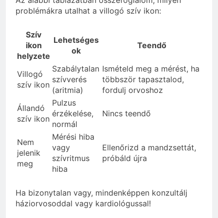
Az alábbi táblázatban összefoglalom, milyen
problémákra utalhat a villogó szív ikon:
Szív
Lehetséges
ikon
Teendő
ok
helyzete
Szabálytalan
Ismételd meg a mérést, ha
Villogó
szívverés
többször tapasztalod,
szív ikon
(aritmia)
fordulj orvoshoz
Pulzus
Állandó
érzékelése,
Nincs teendő
szív ikon
normál
Mérési hiba
Nem
vagy
Ellenőrizd a mandzsettát,
jelenik
szívritmus
próbáld újra
meg
hiba
Ha bizonytalan vagy, mindenképpen konzultálj
háziorvosoddal vagy kardiológussal!