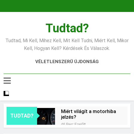
Ugrás
a
tartalomra
Tudtad?
Tudtad, Mi Kell, Mihez Kell, Mit Kell Tudni, Miért Kell, Mikor
Kell, Hogyan Kell? Kérdések És Válaszok.
VÉLETLENSZERŰ ÚJDONSÁG
Miért világít a motorhiba
TUDTAD?
jelzés?
46 Perc Ezelőtt
Mit jelent az alacsony