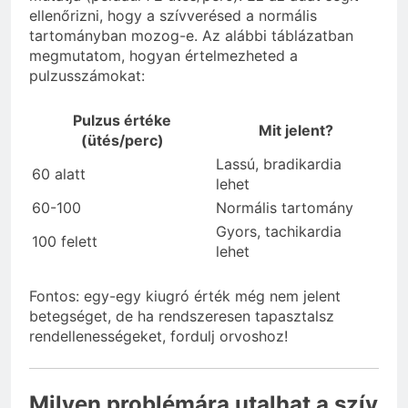
ellenőrizni, hogy a szívverésed a normális
tartományban mozog-e. Az alábbi táblázatban
megmutatom, hogyan értelmezheted a
pulzusszámokat:
Pulzus értéke
Mit jelent?
(ütés/perc)
Lassú, bradikardia
60 alatt
lehet
60-100
Normális tartomány
Gyors, tachikardia
100 felett
lehet
Fontos: egy-egy kiugró érték még nem jelent
betegséget, de ha rendszeresen tapasztalsz
rendellenességeket, fordulj orvoshoz!
Milyen problémára utalhat a szív