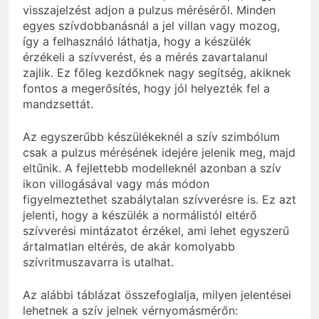
visszajelzést adjon a pulzus méréséről. Minden
egyes szívdobbanásnál a jel villan vagy mozog,
így a felhasználó láthatja, hogy a készülék
érzékeli a szívverést, és a mérés zavartalanul
zajlik. Ez főleg kezdőknek nagy segítség, akiknek
fontos a megerősítés, hogy jól helyezték fel a
mandzsettát.
Az egyszerűbb készülékeknél a szív szimbólum
csak a pulzus mérésének idejére jelenik meg, majd
eltűnik. A fejlettebb modelleknél azonban a szív
ikon villogásával vagy más módon
figyelmeztethet szabálytalan szívverésre is. Ez azt
jelenti, hogy a készülék a normálistól eltérő
szívverési mintázatot érzékel, ami lehet egyszerű
ártalmatlan eltérés, de akár komolyabb
szívritmuszavarra is utalhat.
Az alábbi táblázat összefoglalja, milyen jelentései
lehetnek a szív jelnek vérnyomásmérőn: