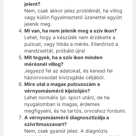
jelent?
Nem, csak akkor jelez problémát, ha villog
vagy külön figyelmeztető üzenettel együtt
jelenik meg.
Mi van, ha nem jelenik meg a szív ikon?
Lehet, hogy a készülék nem érzékelte a
pulzust, vagy hibás a mérés. Ellenőrizd a
mandzsettát, próbáld újra!
Mit tegyek, ha a szív ikon minden
mérésnél villog?
Jegyezd fel az adatokat, és keresd fel
háziorvosodat kivizsgálás céljából.
Mire utal a magas pulzusszám a
vérnyomásmérő kijelzőjén?
Lehet normális (pl. sport után), de ha
nyugalomban is magas, érdemes
megfigyelni, és ha tartós, orvoshoz fordulni.
A vérnyomásmérő diagnosztizálja a
szívritmuszavart?
Nem, csak gyanút jelez. A diagnózis