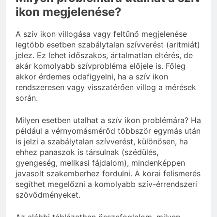
ikon megjelenése?
A szív ikon villogása vagy feltűnő megjelenése
legtöbb esetben szabálytalan szívverést (aritmiát)
jelez. Ez lehet időszakos, ártalmatlan eltérés, de
akár komolyabb szívprobléma előjele is. Főleg
akkor érdemes odafigyelni, ha a szív ikon
rendszeresen vagy visszatérően villog a mérések
során.
Milyen esetben utalhat a szív ikon problémára? Ha
például a vérnyomásmérőd többször egymás után
is jelzi a szabálytalan szívverést, különösen, ha
ehhez panaszok is társulnak (szédülés,
gyengeség, mellkasi fájdalom), mindenképpen
javasolt szakemberhez fordulni. A korai felismerés
segíthet megelőzni a komolyabb szív-érrendszeri
szövődményeket.