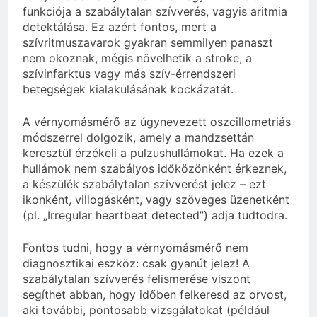
funkciója a szabálytalan szívverés, vagyis aritmia
detektálása. Ez azért fontos, mert a
szívritmuszavarok gyakran semmilyen panaszt
nem okoznak, mégis növelhetik a stroke, a
szívinfarktus vagy más szív-érrendszeri
betegségek kialakulásának kockázatát.
A vérnyomásmérő az úgynevezett oszcillometriás
módszerrel dolgozik, amely a mandzsettán
keresztül érzékeli a pulzushullámokat. Ha ezek a
hullámok nem szabályos időközönként érkeznek,
a készülék szabálytalan szívverést jelez – ezt
ikonként, villogásként, vagy szöveges üzenetként
(pl. „Irregular heartbeat detected”) adja tudtodra.
Fontos tudni, hogy a vérnyomásmérő nem
diagnosztikai eszköz: csak gyanút jelez! A
szabálytalan szívverés felismerése viszont
segíthet abban, hogy időben felkeresd az orvost,
aki további, pontosabb vizsgálatokat (például