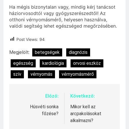
Ha mégis bizonytalan vagy, mindig kérj tanácsot
háziorvosodtól vagy gyógyszerészedtől! Az
otthoni vérnyomásmérő, helyesen használva,
valódi segítség lehet egészséged megőrzésében.
Post Views:
94
Megjelölt:
betegségek
diagnózis
egészség
kardiológia
orvosi eszköz
szív
vérnyomás
vérnyomásmérő
Előző:
Következő:
Bejegyzés
navigáció
Húsvéti sonka
Mikor kell az
főzése?
arcpakolásokat
alkalmazni?